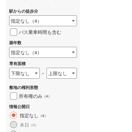
駅からの徒歩分
指定なし
（
4
）
バス乗車時間も含む
詳しく見る
築年数
指定なし
（
4
）
専有面積
下限なし
上限なし
~
敷地の権利形態
所有権のみ
（
4
）
情報公開日
指定なし
（
4
）
本日
（
0
）