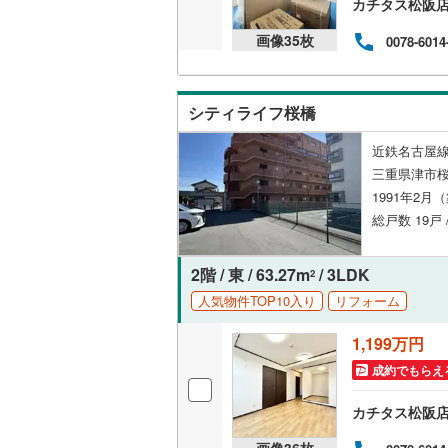
カチタス松阪
共用施設
画像
35
枚
0078-6014
コンシェ
シティライフ桜橋
設備
近鉄名古屋線
床暖房
（
三重県津市桜
1991年2月
総戸数 19戸 
間取り、居室
2階 / 東 / 63.27m
/ 3LDK
バリアフ
2
人気物件TOP10入り
リフォーム
LD
1,199万円
リビング
成約でもらえ
（
1
）
カチタス松阪
キッチン
画像
36
枚