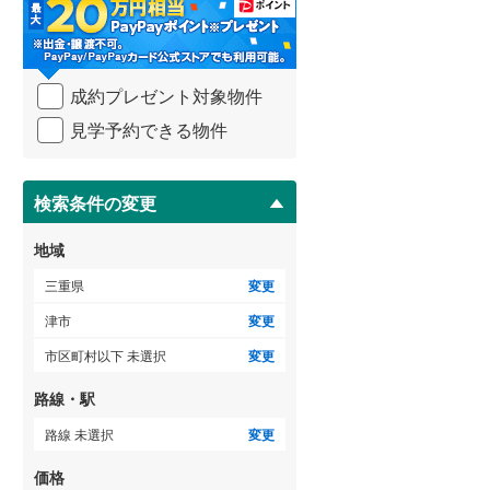
・
条
件
を
ゲストルーム
（
0
）
成約プレゼント対象物件
マ
イ
見学予約できる物件
ペ
ー
ＴＶモニタ付インターホン
ジ
に
検索条件の変更
（
3
）
保
存
地域
す
る
三重県
変更
津市
変更
市区町村以下 未選択
変更
路線・駅
路線 未選択
変更
価格