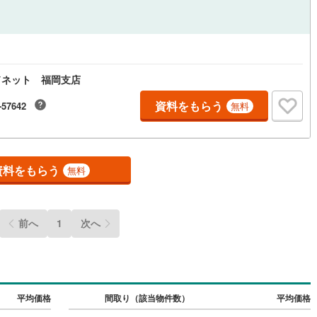
応
ン内見(相談)可
（
0
）
IT重説可
（
2
）
ドネット 福岡支店
ン対応とは？
資料をもらう
-57642
無料
資料をもらう
無料
前へ
1
次へ
平均価格
間取り（該当物件数）
平均価格