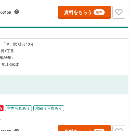
店
資料をもらう
-53156
無料
ルジュサービス
（
0
）
キッズルーム
（
0
）
 「津」駅 徒歩10分
0
）
オール電化
（
0
）
橋1丁目
（築36年）
/ 地上6階建
全体
リー住宅
（
0
）
ダイニング15畳以上
室内写真あり
水回り写真あり
る
店