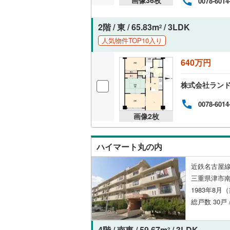
0078-6014
独立型キ
2階 / 東 / 65.83m
/ 3LDK
2
人気物件TOP10入り
浴室
640万円
浴室乾燥
株式会社ラン
バルコニー、
0078-6014
ルーフバ
画像
2
枚
収納
ハイマート丸の内
ウォーク
近鉄名古屋線
（
0
）
三重県津市
1983年8月
販売、価格、
総戸数 30戸 
即入居可
4階 / 南東 / 59.67m
/ 3LDK
2