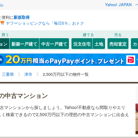
Yahoo! JAPAN
ル
と便利に
新規取得
ヤフーショッピングなら「毎日5％」おトク
検索条件を保存しました
買う
建てる
売る
JR東海）
(
0
)
紀勢本線（JR東海）
(
3
)
リノベーション
ョン
新築一戸建て
中古一戸建て
注文住宅
土地
売却査定
カ
この検索条件の新着物件通知は、
マイページ
から設定できます。
関西本線（JR西日本）
(
0
)
ション・リフォーム
築古・築30年以上
（
3
）
四日市市
南丸之内
(
(
9
1
)
)
岩手
宮城
秋田
山形
)
桑名市
(
2
)
3
)
養老鉄道養老線
(
0
)
三重県、津市、2,500万円
神奈川
埼玉
千葉
茨城
三重県
津市
2,500万円以下の物件一覧
)
尾鷲市
(
0
)
北勢線
(
0
)
四日市あすなろう鉄道
(
0
)
クスあり
)
（
0
）
熊野市
24時間ゴミ出し可
(
0
)
（
0
）
長野
富山
石川
福井
屋線
(
4
)
近鉄湯の山線
(
0
)
の中古マンション
検索条件を保存する
ルーム
2
)
（
0
）
伊賀市
エレベーター
(
0
)
（
3
）
線
(
0
)
伊賀鉄道伊賀線
(
0
)
閉じる
閉じる
お気に入りリストを見る
お気に入りリストを見る
閉じる
閉じる
岐阜
静岡
三重
中古マンションから探しましょう。Yahoo!不動産なら間取りやエリ
員町
きあり（近隣を含む）
(
0
)
三重郡菰野町
オートロック
(
（
0
1
)
）
マイページ
く検索できるので2,500万円以下の理想の中古マンションに出会え
兵庫
京都
滋賀
奈良
越町
(
1
)
多気郡多気町
(
0
)
約
台町
(
0
)
度会郡玉城町
(
0
)