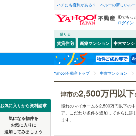
ハチにも権利がある？ ペルーの新しいルー
IDでもっ
ログイン
借りる
北海道
JR
北海道
関西本線（
こだわり条件
リフォーム、
賃貸住宅
新築マンション
中古マンシ
参宮線
(
0
)
リノベー
津市
桜橋
(
(
4
3
)
)
東北
青森
（
2
）
松阪市
(
1
私鉄・その他
伊勢鉄道
(
関東
東京
Yahoo!不動産トップ
中古マンション
共用設備
名張市
(
0
三岐鉄道
鳥羽市
宅配ボッ
(
9
信越・北陸
新潟
近鉄名古
2,500万円以下
津市の
志摩市
トランク
(
1
近鉄大阪
東海
愛知
お気に入りから資料請求
憧れのマイホームを2,500万円以下の
員弁郡東
駐車場空
ア、こだわり条件を追加してさらに詳し
気になる物件を
（
2
）
ます。
近畿
大阪
三重郡川
お気に入りに
追加してみましょう
管理・管理規
多気郡大