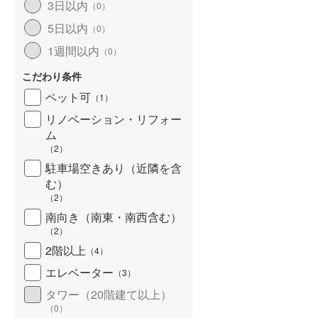
3日以内
（
0
）
5日以内
（
0
）
1週間以内
（
0
）
こだわり条件
ペット可
（
1
）
リノベーション・リフォー
ム
（
2
）
駐車場空きあり（近隣を含
む）
（
2
）
南向き（南東・南西含む）
（
2
）
2階以上
（
4
）
エレベーター
（
3
）
タワー（20階建て以上）
（
0
）