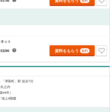
資料をもらう
-53156
無料
ッチン
（
0
）
対面キッチン
（
0
）
機あり
（
2
）
浴室に窓あり
（
0
）
ドネット
庭
資料をもらう
-53296
無料
ルコニー
（
0
）
専用庭
（
0
）
インクローゼット
 「津新町」駅 徒歩7分
南丸之内
（築44年）
契約、入居関連など
/ 地上4階建
能
（
0
）