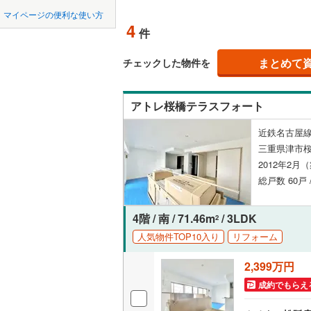
中国
鳥取
マイページの便利な使い方
度会郡大
ペット可
4
件
四国
徳島
南牟婁郡
配置、向き、
まとめて
チェックした物件を
九州・沖縄
福岡
角住戸
（
アトレ桜橋テラスフォート
階下に住
近鉄名古屋線
0
0
0
0
0
0
三重県津市桜
該当物件
該当物件
該当物件
該当物件
該当物件
該当物件
件
件
件
件
件
件
構造・規模・
2012年2月
総戸数 60戸 
耐震構造
大規模（
4階 / 南 / 71.46m
/ 3LDK
2
（
0
）
人気物件TOP10入り
リフォーム
2,399万円
立地
成約でもらえ
最寄りの