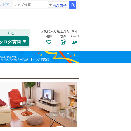
ヘルプ
高梨雄平
検索
お気に入り
最近見た
マイ
知る
物件
物件
ページ
名松線
(
0
)
タログ/質問
草津線
(
0
)
伊勢市
(
3
)
福島
鈴鹿市
(
5
)
三岐鉄道三岐線
(
0
)
栃木
群馬
山梨
亀山市
(
0
)
近鉄志摩線
(
0
)
いなべ市
自転車置き場
(
0
)
（
2
）
近鉄鈴鹿線
(
0
)
桑名郡木曽岬町
バイク置き場
（
(
2
0
）
)
三重郡朝日町
防犯カメラ
（
(
0
0
）
)
和歌山
多気郡明和町
(
0
)
度会郡度会町
(
0
)