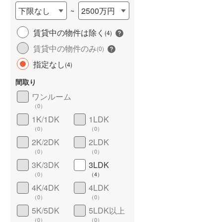
下限なし
2500万円
~
賃貸中の物件は除く
(
4
)
賃貸中の物件のみ
(
0
)
指定なし
(
4
)
間取り
ワンルーム
ワイドバルコニー
（
0
）
（
0
）
1K/1DK
1LDK
（
0
）
（
0
）
2K/2DK
2LDK
（
0
）
（
0
）
3K/3DK
3LDK
（
0
）
（
4
）
4K/4DK
4LDK
（
0
）
（
0
）
5K/5DK
5LDK以上
（
0
）
（
0
）