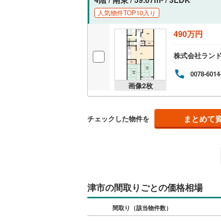
オンライン対
人気物件TOP10入り
オンライ
490万円
株式会社ラン
オンライ
0078-6014
画像
2
枚
まとめて
チェックした物件を
津市の間取りごとの価格相場
間取り（該当物件数）