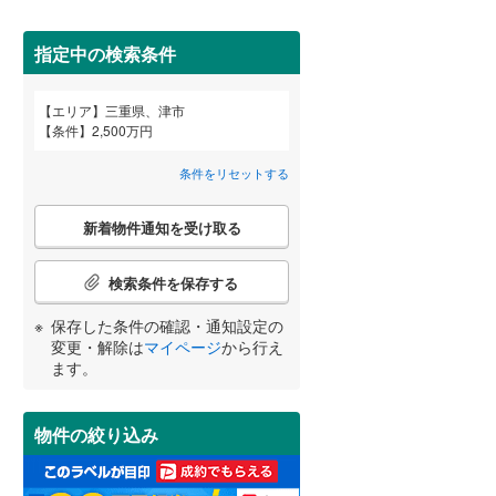
北牟婁郡紀北町
(
0
)
指定中の検索条件
エリア
三重県、津市
宮崎
鹿児島
沖縄
条件
2,500万円
2階以上
（
4
）
条件をリセットする
最上階
（
1
）
こ
新着物件通知を受け取る
の
する
る
条件をリセットする
条件をリセットする
条件をリセットする
条件をリセットする
条件をリセットする
条件をリセットする
検
索
検索条件を保存する
条
制震構造
（
0
）
件
保存した条件の確認・通知設定の
で
低層マンション（4階建て以
変更・解除は
マイページ
から行え
通
ます。
下）
（
1
）
知
を
受
物件の絞り込み
け
取
小学校まで1km以内
（
0
）
る