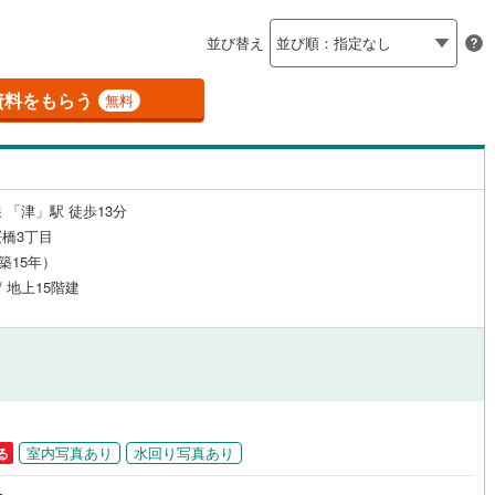
島根
岡山
広島
山口
紀町
(
0
)
度会郡南伊勢町
(
0
)
（
1
）
24時間有人管理
（
0
）
並び替え
香川
愛媛
高知
御浜町
(
0
)
南牟婁郡紀宝町
(
0
)
保存した条件を見る
建ち方、日当たり
資料をもらう
無料
佐賀
長崎
熊本
大分
0
）
南向き（南東・南西含む）
（
2
）
戸なし
（
0
）
メゾネット
（
0
）
 「津」駅 徒歩13分
この条件で検索する
この条件で検索する
この条件で検索する
この条件で検索する
この条件で検索する
この条件で検索する
市区町村以下を選択
市区町村を選択す
駅を選択する
橋3丁目
施工・品質・工法関連
（築15年）
/ 地上15階建
（
0
）
免震構造
（
0
）
総戸数200以上）
タワー（20階建て以上）
（
0
）
室内写真あり
水回り写真あり
る
駅が始発駅
（
2
）
海まで2km以内
（
0
）