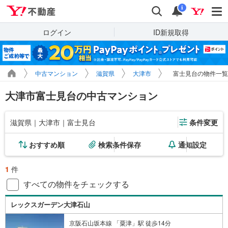
Yahoo!不動産
検索
通知
i
ログイン
ID新規取得
中古マンション
滋賀県
大津市
富士見台の物件一覧
大津市富士見台の中古マンション
滋賀県｜大津市｜富士見台
条件変更
おすすめ順
検索条件保存
通知設定
1
件
すべての物件をチェックする
レックスガーデン大津石山
京阪石山坂本線 「粟津」駅 徒歩14分