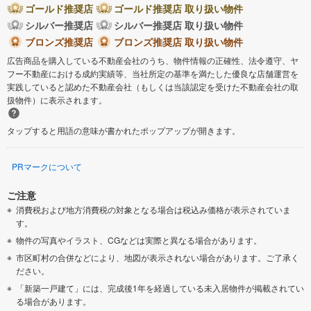
ゴールド推奨店
ゴールド推奨店 取り扱い物件
シルバー推奨店
シルバー推奨店 取り扱い物件
ブロンズ推奨店
ブロンズ推奨店 取り扱い物件
広告商品を購入している不動産会社のうち、物件情報の正確性、法令遵守、ヤ
フー不動産における成約実績等、当社所定の基準を満たした優良な店舗運営を
実践していると認めた不動産会社（もしくは当該認定を受けた不動産会社の取
扱物件）に表示されます。
タップすると用語の意味が書かれたポップアップが開きます。
PRマークについて
ご注意
消費税および地方消費税の対象となる場合は税込み価格が表示されていま
す。
物件の写真やイラスト、CGなどは実際と異なる場合があります。
市区町村の合併などにより、地図が表示されない場合があります。ご了承く
ださい。
「新築一戸建て」には、完成後1年を経過している未入居物件が掲載されてい
る場合があります。