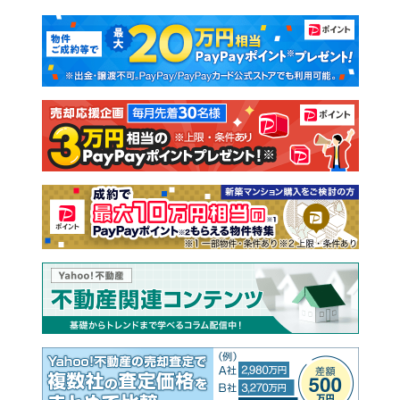
マンションカタログ
教えて！住まいの先生
新築マンション
中古マンション
新築一戸建て
中古一戸建て
注文住宅
土地
売却査定