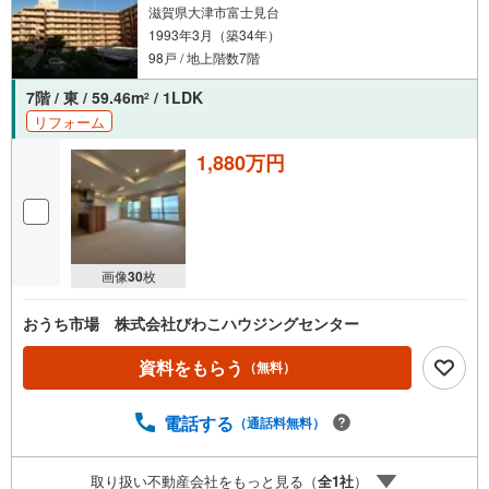
滋賀県大津市富士見台
1993年3月（築34年）
98戸 / 地上階数7階
7階 / 東 / 59.46m
/ 1LDK
2
リフォーム
1,880万円
画像
30
枚
おうち市場 株式会社びわこハウジングセンター
資料をもらう
（無料）
電話する
（通話料無料）
取り扱い不動産会社をもっと見る（
全
1
社
）