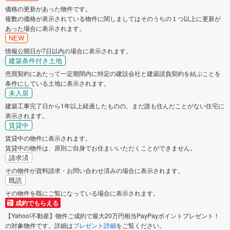
価格の更新があった物件です。
複数の価格が表示されている物件に関しましてはそのうちの１つ以上に更新が
あった場合に表示されます。
NEW
情報公開日が7日以内の場合に表示されます。
建築条件付き土地
売買契約にあたって一定期間内に特定の建設会社と建築請負契約を結ぶことを
条件にしている土地に表示されます。
未入居
建築工事完了日から1年以上経過したものの、まだ誰も住んだことがない住宅に
表示されます。
賃貸中
賃貸中の物件に表示されます。
賃貸中の物件は、原則ご自身でお住まいいただくことができません。
請求済
その物件が資料請求・お問い合わせ済みの場合に表示されます。
既読
その物件を既にご覧になっている場合に表示されます。
成約でもらえる
【Yahoo!不動産】物件ご成約で最大20万円相当PayPayポイントプレゼント！
の対象物件です。詳細は
プレゼント詳細
をご覧ください。