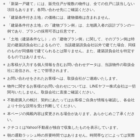
「新築一戸建て」には、販売住戸が複数の物件は、全ての住戸に該当しない
項目もあります。各問い合わせ先にご確認ください。
「建築条件付き土地」の価格には、建物価格は含まれません。
「建築条件付き土地」の「建物プラン例」は、土地購入者の設計プランの一
例であり、プランの採用可否は任意です。
「土地（建築条件なし）」の「建物プラン例」に関して、そのプラン例は特
定の建築請負会社によるもので、 当該建築請負会社以外で建てた場合、同様
のものが同価格で建てられるとは限りません。また、建築請負会社を特定す
るものではありません。
お客様が入力する個人情報を含むお問い合わせデータは、当該物件の取扱会
社に送信され、そこで管理されます。
お問い合わせをされたお客様へは、取扱会社がご連絡いたします。
物件に関するお客様のお問い合わせについては、LINEヤフー株式会社は一切
関与いたしません。取扱会社に直接ご確認ください。
不動産購入の検討、契約にあたってはお客様ご自身が情報を確認し、各会社
より十分な説明を受け判断してください。
本ページの掲載内容は変更される場合があります。あらかじめご了承くださ
い。
クチコミはYahoo!不動産が独自で収集したものを表示しています。
朝の通勤ラッシュ時の所要時間ではありません。時間帯などによっては実際