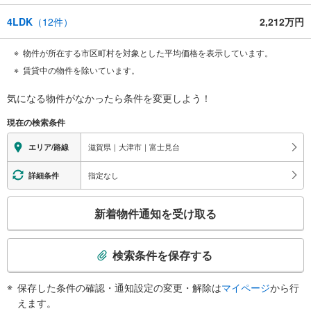
4LDK
（
12
件）
2,212万円
物件が所在する市区町村を対象とした平均価格を表示しています。
賃貸中の物件を除いています。
気になる物件がなかったら
条件を変更しよう！
現在の検索条件
滋賀県｜大津市｜富士見台
エリア/路線
指定なし
詳細条件
こ
新着物件通知を受け取る
の
検
索
検索条件を保存する
条
件
保存した条件の確認・通知設定の変更・解除は
マイページ
から行
で
えます。
通