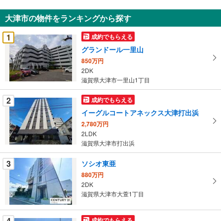
知
大津市の物件をランキングから探す
を
受
1
成約でもらえる
け
グランドール一里山
取
850万円
る
2DK
・
滋賀県大津市一里山1丁目
条
件
2
成約でもらえる
を
イーグルコートアネックス大津打出浜
マ
2,780万円
イ
2LDK
ペ
滋賀県大津市打出浜
ー
ジ
3
ソシオ東亜
に
880万円
保
2DK
滋賀県大津市大萱1丁目
存
す
る
4
成約でもらえる