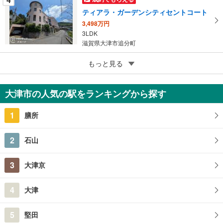
ティアラ・ガーデンシティセントコート
3,498万円
3LDK
滋賀県大津市追分町
5
ヴィオス北大路
もっと見る
980万円
3LDK
大津市の人気の駅をランキングから探す
滋賀県大津市北大路3丁目
1
膳所
2
石山
3
大津京
4
大津
5
堅田