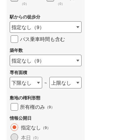
（
0
）
（
0
）
駅からの徒歩分
指定なし
（
9
）
詳しく見る
バス乗車時間も含む
築年数
指定なし
（
9
）
専有面積
下限なし
上限なし
~
敷地の権利形態
所有権のみ
（
9
）
情報公開日
指定なし
（
9
）
本日
（
0
）