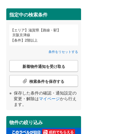
指定中の検索条件
エリア
滋賀県【路線・駅】
宮崎
鹿児島
沖縄
京阪京津線
2階以上
（
9
）
条件
2階以上
条件をリセットする
最上階
（
0
）
こ
する
る
条件をリセットする
条件をリセットする
条件をリセットする
条件をリセットする
条件をリセットする
条件をリセットする
新着物件通知を受け取る
の
検
索
検索条件を保存する
制震構造
（
0
）
条
件
保存した条件の確認・通知設定の
低層マンション（4階建て以
で
変更・解除は
マイページ
から行え
下）
（
0
）
通
ます。
知
を
受
物件の絞り込み
け
小学校まで1km以内
（
4
）
取