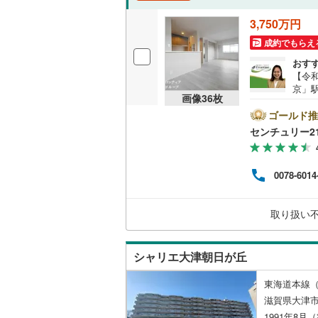
3,750万円
成約でもらえ
おす
【令和
京」
画像
36
枚
や書
4階
ゴールド推
2面
センチュリー2
ト空
器洗
面化
0078-6014
地・
理由
ト2
取り扱い
があ
シャリエ大津朝日が丘
東海道本線（
滋賀県大津市
1991年8月