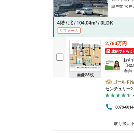
総戸数 70戸 
4階 / 北 / 104.04m
/ 3LDK
2
リフォーム
2,780万円
成約でもらえ
おす
【R2
通学
画像
25
枚
■収
ユニ
ゴールド推
襖、
センチュリー2
（キ
約11
ロ、
0078-6014
対応
低金
フォ
取り扱い
有事