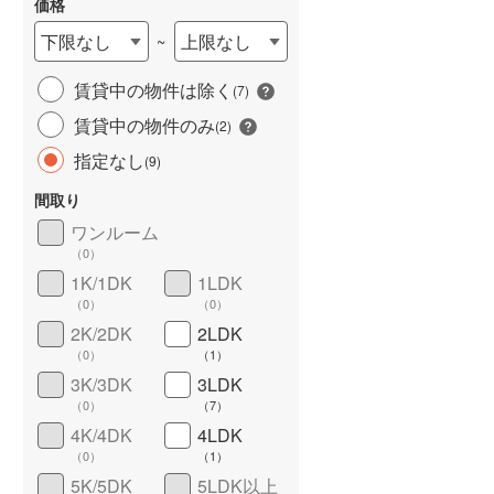
価格
下限なし
上限なし
~
賃貸中の物件は除く
(
7
)
賃貸中の物件のみ
(
2
)
指定なし
(
9
)
間取り
ワンルーム
ワイドバルコニー
（
4
）
（
0
）
1K/1DK
1LDK
（
0
）
（
0
）
2K/2DK
2LDK
（
0
）
（
1
）
3K/3DK
3LDK
（
0
）
（
7
）
4K/4DK
4LDK
（
0
）
（
1
）
5K/5DK
5LDK以上