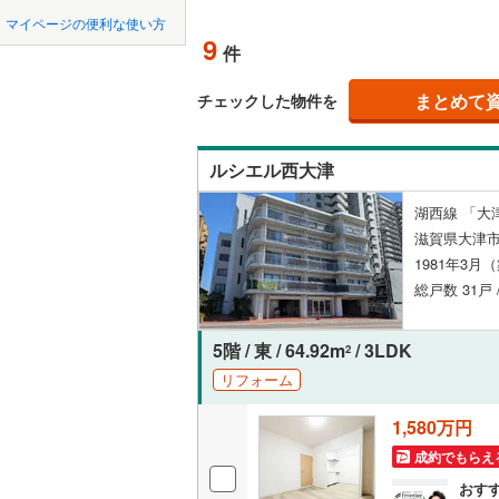
中国
鳥取
マイページの便利な使い方
ペット可
9
件
四国
徳島
配置、向き、
まとめて
チェックした物件を
九州・沖縄
福岡
角住戸
（
ルシエル西大津
階下に住
湖西線 「大津
0
0
0
0
0
0
滋賀県大津
該当物件
該当物件
該当物件
該当物件
該当物件
該当物件
件
件
件
件
件
件
構造・規模・
1981年3月
総戸数 31戸 
耐震構造
大規模（
5階 / 東 / 64.92m
/ 3LDK
2
（
1
）
リフォーム
1,580万円
立地
成約でもらえ
最寄りの
おす