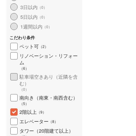
3日以内
（
0
）
5日以内
（
0
）
1週間以内
（
0
）
こだわり条件
ペット可
（
2
）
リノベーション・リフォー
ム
（
6
）
駐車場空きあり（近隣を含
む）
（
0
）
南向き（南東・南西含む）
（
5
）
2階以上
（
9
）
エレベーター
（
8
）
タワー（20階建て以上）