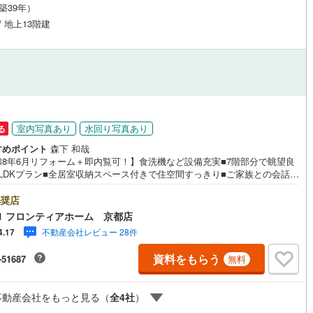
（築39年）
応
/ 地上13階建
ン内見(相談)可
（
2
）
IT重説可
（
1
）
ン対応とは？
室内写真あり
水回り写真あり
る
すめポイント
森下 和哉
和8年6月リフォーム＋即内覧可！】食洗機など設備充実■7階部分で眺望良
3LDKプラン■全居室収納スペース付きで住空間すっきり■ご家族との会話が
対面式キッチン採用 リフォーム内容・システムキッチン・ユニットバス・
化粧台新規交換・トイレ新規交換・全室クロス張替・床材・畳新規貼替・
奨店
新規交換・配管更新 立地・大津市立長等小学校まで徒歩約11分・大津市立
1 フロンティアホーム 京都店
中学校まで徒歩約18分 弊社が選ばれる理由 1.お金の扱い方のプロ、ファ
不動産会社レビュー 28件
4.17
ンシャルプランナーが資金計画をサポート！2.買い替えなどにも対応でき
却専門チームあり！3.たくさんの銀行と繋がりがあるため、最も低金利に
資料をもらう
-51687
無料
ように審査が可能！4.物件のお引渡し後に必要になったお家のリフォーム
社のリフォームプランナーがご提案！5.定期的にご連絡を繋ぎ、有事の際
速にサポートいたします弊社は専門家同士が連携をとっているため、より
不動産会社をもっと見る（
全
4
社
）
の知見がございますお気軽にお問合せください！