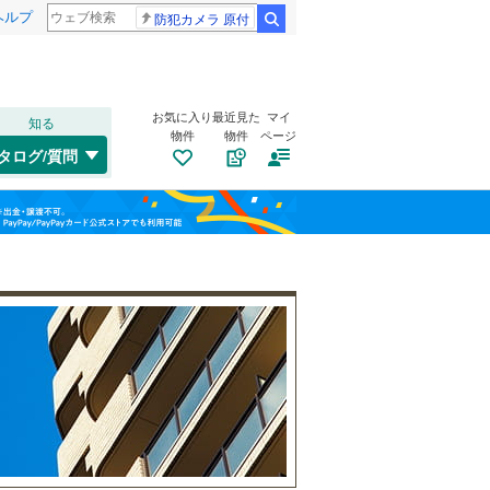
ヘルプ
防犯カメラ 原付
検索
お気に入り
最近見た
マイ
知る
物件
物件
ページ
北陸本線
(
1
)
タログ/質問
東海道新幹線
(
0
)
長浜市
(
1
)
福島
守山市
(
7
)
近江鉄道八日市線
(
0
)
栃木
群馬
山梨
野洲市
(
0
)
京阪石山坂本線
(
59
)
東近江市
自転車置き場
(
2
)
（
7
）
蒲生郡竜王町
バイク置き場
(
（
0
5
)
）
犬上郡甲良町
防犯カメラ
（
(
0
0
）
)
和歌山