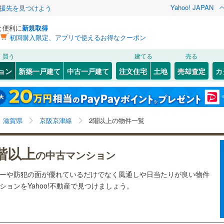
Yahoo! JAPAN
援先を見つけよう
と便利に
新規取得
初回購入限定、アプリで使えるお得なクーポン
検索条件を保存しました
買う
建てる
売る
（JR東海）
(
0
)
東海道本線（JR西日本）
(
75
)
リノベーション
ョン
新築一戸建て
中古一戸建て
注文住宅
土地
売却査定
カ
この検索条件の新着物件通知は、
マイページ
から設定できます。
)
草津線
(
14
)
ション・リフォーム
築古・築30年以上
（
4
）
9
)
彦根市
(
7
)
岩手
宮城
秋田
山形
びわ湖浜大津
)
市
(
0
)
草津市
(
8
)
近江本線
(
7
)
近江鉄道多賀線
(
0
)
滋賀県、京阪京津線、2階以上
神奈川
埼玉
千葉
茨城
滋賀県
京阪京津線
2階以上の物件一覧
(
5
)
)
甲賀市
(
0
)
鐵道
(
0
)
京阪京津線
(
9
)
クスあり
)
（
4
）
高島市
24時間ゴミ出し可
(
1
)
（
0
）
長野
富山
石川
福井
階以上
の中古マンション
検索条件を保存する
ルーム
)
（
1
）
蒲生郡日野町
エレベーター
(
（
0
8
)
）
閉じる
閉じる
お気に入りリストを見る
お気に入りリストを見る
閉じる
閉じる
岐阜
静岡
三重
シーや防犯の面が優れているだけでなく風通しや日当たりが良い物件
荘町
きあり（近隣を含む）
(
0
)
犬上郡豊郷町
オートロック
(
（
0
4
)
）
マイページ
ョンをYahoo!不動産で見つけましょう。
兵庫
京都
滋賀
奈良
賀町
(
0
)
約