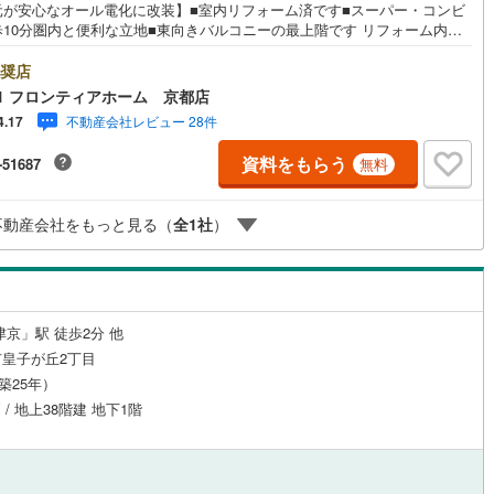
元が安心なオール電化に改装】■室内リフォーム済です■スーパー・コンビ
歩10分圏内と便利な立地■東向きバルコニーの最上階です リフォーム内
システムキッチン・ユニットバス・シャワー付洗面化粧台・温水洗浄便座
・洗濯パン・電気温水器新調・天井 壁クロス張替:全室・納戸・洗面所・ト
奨店
ルジュサービス
（
0
）
キッズルーム
（
0
）
・廊下・クッションフロア張替:洗面所・トイレ・納戸・フロアタイル上貼
1 フロンティアホーム 京都店
DK ・廊下・カーペット貼替:洋室5.5 帖・畳表替・襖新調:全和室・網戸張
不動産会社レビュー 28件
4.17
サッシガラス交換・建具交換:玄関・廊下物入・トイレ・納戸・LDK・巾木
・火災報知器・インターホン・スイッチ・コンセント新調・玄関框の新
資料をもらう
-51687
無料
バルコニー洗浄・ハウスクリーニング 立地・大津市立志賀小学校まで徒歩
3
）
オール電化
（
0
）
分・大津市皇子山中学校 まで徒歩約18分 弊社が選ばれる理由 1.お金の扱
のプロ、ファイナンシャルプランナーが資金計画をサポート！2.買い替え
不動産会社をもっと見る（
全
1
社
）
にも対応できる売却専門チームあり！3.たくさんの銀行と繋がりがあるた
最も低金利になるように審査が可能
全体
リー住宅
（
0
）
津京」駅 徒歩2分 他
皇子が丘2丁目
（築25年）
ダイニング15畳以上
 / 地上38階建 地下1階