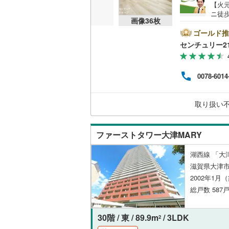
【火
ニ徒
共用施設
画像
36
枚
容・
新調
ゴールド推
コンシェ
イレ
センチュリー2
り:L
替・
設備
新調
0078-6014
調・
床暖房
（
約18
い方
取り扱い
など
め、
間取り、居室
ファーストタワー大津MARY
バリアフ
湖西線 「大
LD
滋賀県大津市
2002年1月
リビング
総戸数 587戸
（
5
）
30階 / 東 / 89.9m
/ 3LDK
2
キッチン