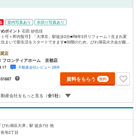
ッチン
（
1
）
対面キッチン
（
6
）
室内写真あり
水回り写真あり
る
すめポイント
石田 紗也佳
ット可＋即内覧可】「大津京」駅徒歩2分■R8年3月リフォーム！生まれ変
機あり
（
6
）
浴室に窓あり
（
1
）
た住まいで新生活をスタートできます■30階のため、びわ湖花火大会が鑑賞
ます■食洗機付きで家事の負担を減らします 特徴・対面キッチンでリビン
庭
様子を見ながらお料理ができます・東向きのお部屋は午後の日差しが抑え
奨店
夏場も快適に過ごせます リフォーム内容・キッチン（食洗機付システムキ
1 フロンティアホーム 京都店
ン）・浴室（浴室乾燥機付ユニットバス）・洗面室（洗面化粧台・洗濯用
ルコニー
（
0
）
専用庭
（
0
）
不動産会社レビュー 28件
4.17
・洗濯パン）・トイレ（タンク・便器本体・温水洗浄便座）・その他（照
具、建具、分電盤、スイッチコンセント、給湯器）他 立地・大津市立長等
資料をもらう
-51687
無料
校まで徒歩約19分・大津市立皇子山中学校まで徒歩約6分 弊社が選ばれる
 1.お金の扱い方のプロ、ファイナンシャルプランナーが資金計画をサポー
2.買い替えなどにも対応できる売却専門チームあり！3.たくさんの銀行と繋
インクローゼット
不動産会社をもっと見る（
全
1
社
）
があるため、最も低金利になるように審査が可能！お気軽にお問合せくだ
！
契約、入居関連など
「びわ湖浜大津」駅 徒歩7分 他
能
（
1
）
長等2丁目