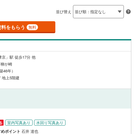
島根
岡山
広島
山口
（
2
）
24時間有人管理
（
1
）
並び替え
香川
愛媛
高知
保存した条件を見る
建ち方、日当たり
資料をもらう
無料
佐賀
長崎
熊本
大分
3
）
南向き（南東・南西含む）
（
5
）
戸なし
（
0
）
メゾネット
（
0
）
京」駅 徒歩17分 他
この条件で検索する
この条件で検索する
この条件で検索する
この条件で検索する
この条件で検索する
この条件で検索する
市区町村以下を選択
市区町村を選択す
駅を選択する
市柳が崎
施工・品質・工法関連
（築46年）
/ 地上5階建
（
0
）
免震構造
（
0
）
総戸数200以上）
タワー（20階建て以上）
（
1
）
室内写真あり
水回り写真あり
る
駅が始発駅
（
0
）
海まで2km以内
（
0
）
すめポイント
石井 達也