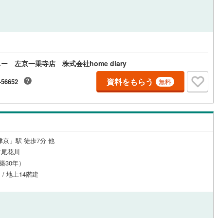
 左京一乗寺店 株式会社home diary
資料をもらう
-56652
無料
津京」駅 徒歩7分 他
市尾花川
（築30年）
 / 地上14階建