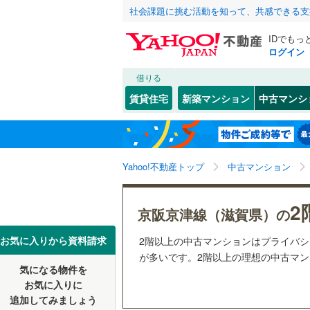
社会課題に挑む活動を知って、共感できる支
IDでもっ
ログイン
借りる
北海道
JR
北海道
東海道本線
こだわり条件
リフォーム、
賃貸住宅
新築マンション
中古マンシ
湖西線
(
28
リノベー
大津市
(
6
東北
青森
（
6
）
(
0
)
(
0
)
(
5
近江八幡
私鉄・その他
近江鉄道
関東
東京
Yahoo!不動産トップ
中古マンション
共用設備
栗東市
(
8
信楽高原
湖南市
宅配ボッ
(
0
信越・北陸
新潟
2
京阪京津線（滋賀県）の
米原市
トランク
(
0
東海
愛知
お気に入りから資料請求
2階以上の中古マンションはプライバ
愛知郡愛
駐車場空
が多いです。2階以上の理想の中古マンシ
気になる物件を
（
0
）
近畿
大阪
犬上郡多
お気に入りに
追加してみましょう
管理・管理規