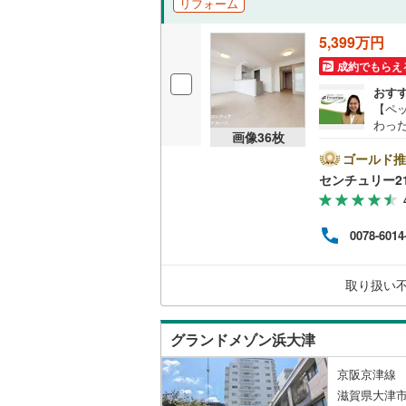
リフォーム
独立型キ
5,399万円
成約でもらえ
浴室
おす
【ペ
浴室乾燥
わっ
画像
36
枚
でき
バルコニー、
グの
ゴールド推
られ
センチュリー2
ッチ
ルーフバ
水栓
明器
0078-6014
収納
小学
理由
ト！
ウォーク
取り扱い
がり
（
1
）
さい
グランドメゾン浜大津
販売、価格、
京阪京津線 
即入居可
滋賀県大津市