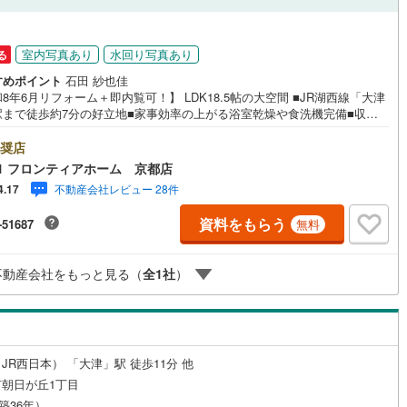
室内写真あり
水回り写真あり
る
すめポイント
石田 紗也佳
8年6月リフォーム＋即内覧可！】 LDK18.5帖の大空間 ■JR湖西線「大津
駅まで徒歩約7分の好立地■家事効率の上がる浴室乾燥や食洗機完備■収納
斎など多目的に使える納戸付き 特徴・総戸数100戸を誇る管理体制良好な1
建マンション・お料理をしながらリビングを見渡せるカウンターキッチン・
奨店
バルコニーに面した風通しの良い住戸・各室独立性の高い設計でプライベー
1 フロンティアホーム 京都店
間を確保 リフォーム内容・システムキッチン交換（カップボードおよび食
不動産会社レビュー 28件
4.17
い乾燥機新規設置）・ユニットバス新規交換（浴室暖房乾燥機設置）・洗
粧台交換・クロスおよび床全面貼替・建具交換および一部間取り変更 立
資料をもらう
-51687
無料
長等小学校まで徒歩約17分・皇子山中学校まで徒歩約6分 弊社が選ばれる
 1.お金の扱い方のプロ、ファイナンシャルプランナーが資金計画をサポー
.買い替えなどにも対応できる売却専門チームあり3.たくさんの銀行と繋がり
不動産会社をもっと見る（
全
1
社
）
るため、最も低金利になるように審査が可能
JR西日本） 「大津」駅 徒歩11分 他
朝日が丘1丁目
（築36年）