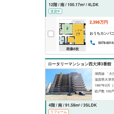
12階 / 南 / 100.17m
/ 4LDK
2
賃貸中
2,398万円
おうちカンパニー
0078-6014
画像
8
枚
ロータリーマンション西大津3番館
湖西線 「大
滋賀県大津
1997年2月
総戸数 100戸
4階 / 南 / 91.58m
/ 3SLDK
2
リフォーム