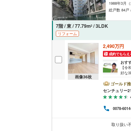
1988年3月
オンライン対
総戸数 84戸 
オンライ
7階 / 東 / 77.79m
/ 3LDK
2
オンライ
リフォーム
2,490万円
成約でもらえ
おす
【令
好な
画像
36
枚
弾む
洗面
ゴールド推
建具
センチュリー2
皇子山
イナ
る売
0078-6014
なる
も弊
に迅
取り扱い
多く