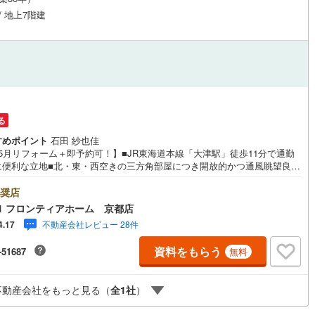
/ 地上7階建
る
すめポイント
石田 紗也佳
.5月リフォーム＋即予約可！】■JR東海道本線「大津駅」徒歩11分で通勤
に便利な立地■北・東・西空きの三方角部屋につき開放的かつ通風眺望良好
納付きで、荷物がスッキリ片付きます リフォーム内容・システムキッチン/
ットバス/トイレ/手洗いカウンター新設/洗面化粧台造作・給湯器新調/畳、
奨店
障子新調/カーペット新調（リビング・洋室2室）・全室クロス張替/CF張替
1 フロンティアホーム 京都店
ッチン・洗濯場・洗面・トイレ）/室内建具新調 立地・逢坂小学校まで徒歩
不動産会社レビュー 28件
4.17
分・打出中学校まで徒歩約7分 弊社が選ばれる理由 1.お金の扱い方のプ
ファイナンシャルプランナーが資金計画をサポート！2.買い替えなどにも
資料をもらう
-51687
無料
できる売却専門チームあり！3.たくさんの銀行と繋がりがあるため、最も
利になるように審査が可能！4.物件のお引渡し後に必要になったお家のリ
ームも弊社のリフォームプランナーがご提案！5.定期的にご連絡を繋ぎ、
不動産会社をもっと見る（
全
1
社
）
の際に迅速にサポートいたしますお気軽にお問合せください！