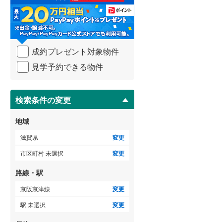
る
・
条
件
ゲストルーム
（
0
）
を
成約プレゼント対象物件
マ
イ
見学予約できる物件
ペ
ＴＶモニタ付インターホン
ー
ジ
（
6
）
に
検索条件の変更
保
存
地域
す
る
滋賀県
変更
市区町村 未選択
変更
路線・駅
京阪京津線
変更
駅 未選択
変更