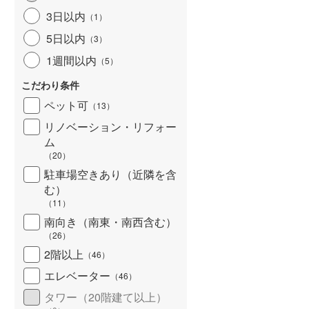
3日以内
（
1
）
5日以内
（
3
）
1週間以内
（
5
）
こだわり条件
ペット可
（
13
）
リノベーション・リフォー
ム
（
20
）
駐車場空きあり（近隣を含
む）
（
11
）
南向き（南東・南西含む）
（
26
）
2階以上
（
46
）
エレベーター
（
46
）
タワー（20階建て以上）