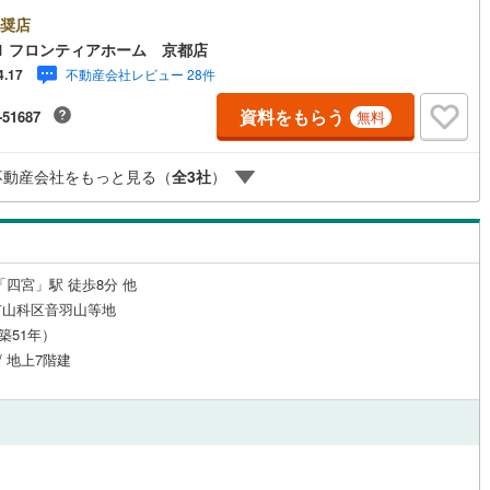
・10階建て7階部分眺望良好です・バルコニーに面した明るいリビング・た
り収納できる押入は、季節物もすっきり片付けられます。 立地・山階小学
奨店
徒歩約7分（約530m）・安祥寺中学校まで徒歩約10分（約760m） 弊社
1 フロンティアホーム 京都店
ばれる理由 1.お金の扱い方のプロ、ファイナンシャルプランナーが資金計
不動産会社レビュー 28件
4.17
サポート！2.買い替えなどにも対応できる売却専門チームあり！3.たくさん
行と繋がりがあるため、最も低金利になるように審査が可能！4.物件のお
資料をもらう
-51687
無料
し後に必要になったお家のリフォームも弊社のリフォームプランナーがご
！5.定期的にご連絡を繋ぎ、有事の際に迅速にサポートいたします弊社は
家同士が連携をとっているため、より多くの知見がございます。お気軽に
不動産会社をもっと見る（
全
3
社
）
合せください！
「四宮」駅 徒歩8分 他
市山科区音羽山等地
（築51年）
/ 地上7階建