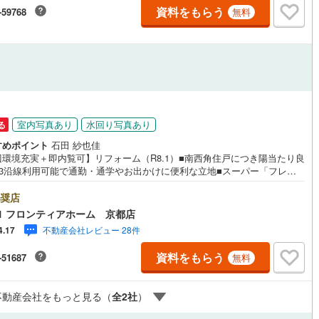
資料をもらう
-59768
無料
ルジュサービス
（
2
）
キッズルーム
（
0
）
9
）
オール電化
（
0
）
室内写真あり
水回り写真あり
る
すめポイント
石田 紗也佳
辺環境充実＋即内覧可】リフォーム（R8.1）■南西角住戸につき陽当たり良
全体
■3沿線利用可能で通勤・通学やお出かけに便利な立地■スーパー「フレス
まで徒歩6分とお買い物至便な立地 リフォーム内容・洗面・浴室・トイ
リー住宅
（
4
）
キッチン・建具新調・フローリング・クッションフロア・全箇所クロス貼
奨店
天井塗装・スイッチ・コンセントカバー・ガス給湯器新調・各箇所塗装・
1 フロンティアホーム 京都店
ア工事・室内クリーニング 他 立地・京都市立西野小学校まで徒歩約11
不動産会社レビュー 28件
4.17
都市立安祥寺中学校まで徒歩約5分 弊社が選ばれる理由 1.お金の扱い方
ロ、ファイナンシャルプランナーが資金計画をサポート！2.買い替えなど
資料をもらう
-51687
無料
ダイニング15畳以上
対応できる売却専門チームあり！3.たくさんの銀行と繋がりがあるため、
低金利になるように審査が可能！4.物件のお引渡し後に必要になったお家
フォームも弊社のリフォームプランナーがご提案！5.定期的にご連絡を繋
不動産会社をもっと見る（
全
2
社
）
有事の際に迅速にサポートいたします弊社は専門家同士が連携をとってい
め、より多くの知見がございます。