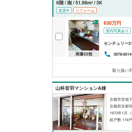
6階 / 南 / 51.98m
/ 3K
2
独立型キ
賃貸中
リフォーム
630万円
浴室
室内写真あり
浴室乾燥
センチュリー2
バルコニー、
画像
22
枚
0078-6014
ルーフバ
取り扱い
収納
山科音羽マンションA棟
ウォーク
（
4
）
京都市営地下
京都府京都
販売、価格、
1973年1月
総戸数 119戸
即入居可