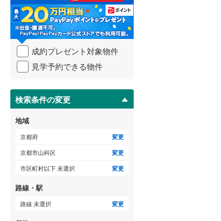
る
・
条
件
ゲストルーム
（
3
）
を
成約プレゼント対象物件
マ
イ
見学予約できる物件
ペ
ＴＶモニタ付インターホン
ー
ジ
（
14
）
に
検索条件の変更
保
存
地域
す
る
京都府
変更
京都市山科区
変更
市区町村以下 未選択
変更
路線・駅
路線 未選択
変更