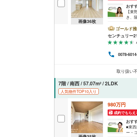
おす
【東野
き、
画像
36
枚
来ま
物便
ゴールド推
リフ
センチュリー2
新規
山階小
お金
0078-6014
買い
があ
にな
取り扱い
門家
問合
7階 / 南西 / 57.07m
/ 2LDK
2
人気物件TOP10入り
980万円
成約でもらえ
おす
■東西
ー・
画像
35
枚