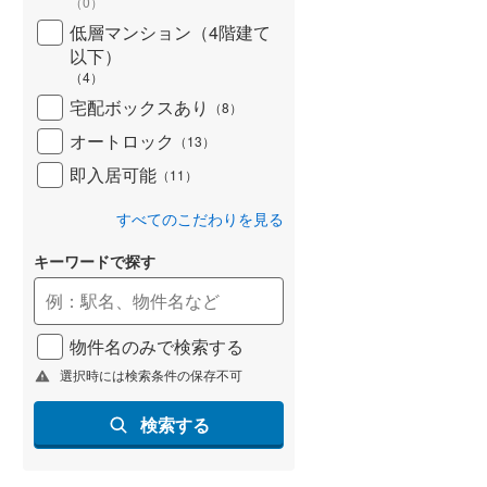
（
0
）
低層マンション（4階建て
以下）
（
4
）
宅配ボックスあり
（
8
）
オートロック
（
13
）
即入居可能
（
11
）
すべてのこだわりを見る
キーワードで探す
物件名のみで検索する
選択時には検索条件の保存不可
検索する