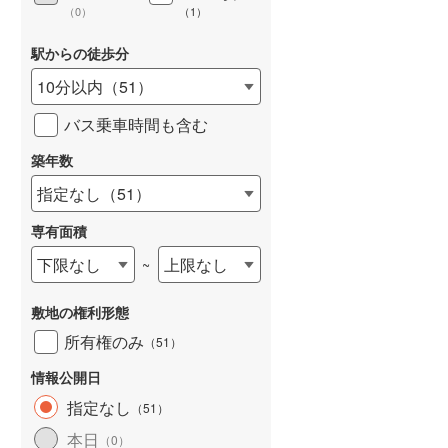
（
0
）
（
1
）
駅からの徒歩分
10分以内
（
51
）
詳しく見る
バス乗車時間も含む
築年数
指定なし
（
51
）
専有面積
下限なし
上限なし
~
敷地の権利形態
所有権のみ
（
51
）
情報公開日
指定なし
（
51
）
本日
（
0
）