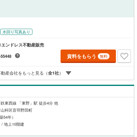
ッチン
（
2
）
対面キッチン
（
9
）
水回り写真あり
機あり
（
15
）
浴室に窓あり
（
1
）
1エンドレス不動産販売
庭
資料をもらう
-55448
無料
ルコニー
（
0
）
専用庭
（
1
）
不動産会社をもっと見る（
全
1
社
）
インクローゼット
鉄東西線 「東野」駅 徒歩4分 他
市山科区音羽野田町
契約、入居関連など
（築54年）
 / 地上10階建
能
（
11
）