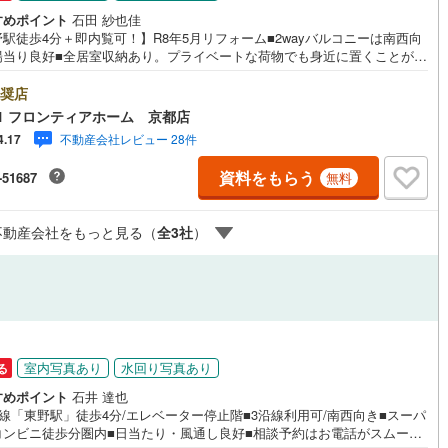
すめポイント
石田 紗也佳
駅徒歩4分＋即内覧可！】R8年5月リフォーム■2wayバルコニーは南西向
陽当り良好■全居室収納あり。プライベートな荷物でも身近に置くことが出
す■2沿線利用可の好アクセス環境です 特徴・スーパーまで徒歩2分、お買
利・山階小学校まで徒歩約5分、お子様の通学も安心ですね・大成建設施工
奨店
ォーム内容・システムキッチン、お風呂、洗面台、トイレ新規交換・建具
1 フロンティアホーム 京都店
交換、配管更新・全室クロス、床材張替、ハウスクリーニング、他 立地・
不動産会社レビュー 28件
4.17
学校まで徒歩約5分・安祥寺中学校まで徒歩約6分 弊社が選ばれる理由 1.
の扱い方のプロ、ファイナンシャルプランナーが資金計画をサポート！2.
資料をもらう
-51687
無料
替えなどにも対応できる売却専門チームあり！3.たくさんの銀行と繋がり
るため、最も低金利になるように審査が可能！4.物件のお引渡し後に必要
ったお家のリフォームも弊社のリフォームプランナーがご提案！弊社は専
不動産会社をもっと見る（
全
3
社
）
同士が連携をとっているため、より多くの知見がございます。お気軽にお
せください！
室内写真あり
水回り写真あり
る
すめポイント
石井 達也
線「東野駅」徒歩4分/エレベーター停止階■3沿線利用可/南西向き■スーパ
コンビニ徒歩分圏内■日当たり・風通し良好■相談予約はお電話がスムーズ