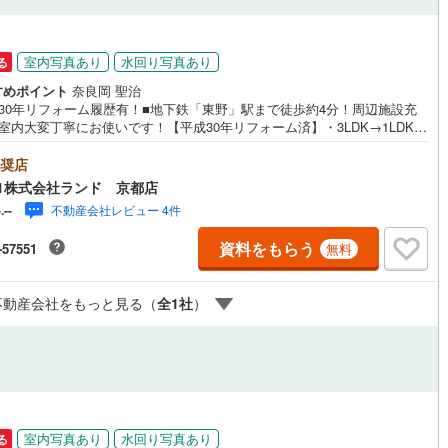
室内写真あり
水回り写真あり
る
すめポイント
奈良岡 聖治
成30年リフォーム履歴有！■地下鉄「東野」駅まで徒歩約4分！周辺施設充
室内大変丁寧にお使いです！【平成30年リフォーム済】・3LDK→1LDKに
り変更・窓を防犯二重サッシに変更・キッチン、浴室、洗面、トイレ入
床CF、クロス張替他・洋室11帖に壁掛けエアコン設置■防犯カメラシステ
奨店
ヶ所設置（玄関、車、店舗）■照明器具、カーテン付！■室内家具も要相談
1株式会社ランド 京都店
却可能です！お客様の目線に立ったご提案をし、楽しく住まい探しのお手
不動産会社レビュー 4件
-.--
をさせて頂きます。
資料をもらう
-57551
無料
不動産会社をもっと見る（
全
1
社
）
室内写真あり
水回り写真あり
る