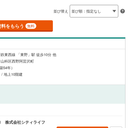
島根
岡山
広島
山口
)
京田辺市
(
0
)
水八幡宮参道ケーブル
(
0
)
阪急京都本線
(
0
)
（
13
）
24時間有人管理
（
2
）
並び替え
鉄道宮福線
)
(
0
)
木津川市
京都丹後鉄道宮舞線
(
1
)
(
0
)
香川
愛媛
高知
保存した条件を見る
建ち方、日当たり
御山町
(
0
)
綴喜郡井手町
(
1
)
資料をもらう
無料
佐賀
長崎
熊本
大分
11
）
南向き（南東・南西含む）
置町
(
0
)
相楽郡和束町
(
0
)
（
26
）
山城村
(
0
)
船井郡京丹波町
(
0
)
戸なし
（
3
）
メゾネット
（
0
）
鉄東西線 「東野」駅 徒歩10分 他
謝野町
(
0
)
この条件で検索する
この条件で検索する
この条件で検索する
この条件で検索する
この条件で検索する
この条件で検索する
市区町村以下を選択
市区町村を選択す
駅を選択する
市山科区西野阿芸沢町
施工・品質・工法関連
（築54年）
 / 地上10階建
（
0
）
免震構造
（
0
）
総戸数200以上）
タワー（20階建て以上）
（
0
）
1 株式会社シティライフ
駅が始発駅
（
0
）
海まで2km以内
（
0
）