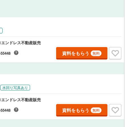
応
ン内見(相談)可
（
7
）
IT重説可
（
3
）
り
ン対応とは？
1エンドレス不動産販売
資料をもらう
-55448
無料
水回り写真あり
1エンドレス不動産販売
資料をもらう
-55448
無料