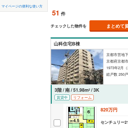
中国
鳥取
八幡市
(
0
京阪石清
マイページの便利な使い方
ペット可
51
件
南丹市
京都丹後
(
0
四国
徳島
配置、向き、
久世郡久
まとめて
チェックした物件を
九州・沖縄
福岡
角住戸
（
相楽郡笠
山科住宅B棟
相楽郡南
階下に住
京都市営地下
与謝郡与
0
0
0
0
0
0
京都府京都
該当物件
該当物件
該当物件
該当物件
該当物件
該当物件
件
件
件
件
件
件
構造・規模・
1973年2月
総戸数 250戸
耐震構造
大規模（
3階 / 南 / 51.98m
/ 3K
2
（
11
）
賃貸中
リフォーム
820万円
立地
センチュリー2
最寄りの