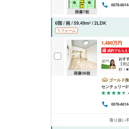
0078-6014
共用施設
画像
7
枚
コンシェ
6階 / 南 / 59.49m
/ 2LDK
2
リフォーム
設備
1,480万円
床暖房
（
成約でもらえ
おす
【周
間取り、居室
好！
画像
36
枚
コ」
バリアフ
レ・
ゴールド推
替・
センチュリー2
リペ
LD
分・京
のプ
0078-6014
リビング
にも
最も
（
13
）
のリ
取り扱い
ぎ、
るた
キッチン