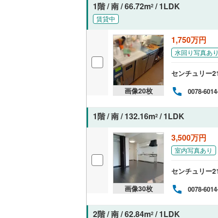
1階 / 南 / 66.72m
/ 1LDK
2
オンライン対
賃貸中
オンライ
1,750万円
水回り写真あ
オンライ
センチュリー2
画像
20
枚
0078-6014
1階 / 南 / 132.16m
/ 1LDK
2
3,500万円
室内写真あり
センチュリー2
画像
30
枚
0078-6014
2階 / 南 / 62.84m
/ 1LDK
2