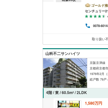
特徴
っぷ
ゴールド推
校まで
センチュリー2
が選
画を
の銀
0078-6014
引渡
提案
専門
取り扱い
お問
山科不二サンハイツ
京阪京津線 
京都府京都
1976年2月
総戸数 79戸 
4階 / 東 / 60.5m
/ 2LDK
2
1,580万円