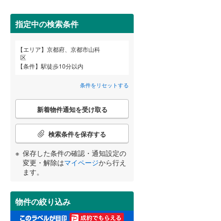
京丹後市
(
0
)
阪急嵐山線
(
0
)
乙訓郡大山崎町
京都丹後鉄道宮豊線
(
1
(
)
0
)
指定中の検索条件
綴喜郡宇治田原町
(
0
)
エリア
京都府、京都市山科
宮崎
鹿児島
沖縄
区
2階以上
（
46
）
相楽郡精華町
(
0
)
条件
駅徒歩10分以内
与謝郡伊根町
(
0
)
条件をリセットする
最上階
（
3
）
こ
する
る
条件をリセットする
条件をリセットする
条件をリセットする
条件をリセットする
条件をリセットする
条件をリセットする
新着物件通知を受け取る
の
検
索
検索条件を保存する
制震構造
（
0
）
条
件
保存した条件の確認・通知設定の
低層マンション（4階建て以
で
変更・解除は
マイページ
から行え
下）
（
4
）
通
ます。
知
を
受
物件の絞り込み
け
小学校まで1km以内
（
19
）
取