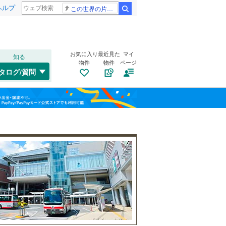
ヘルプ
この世界の片隅に
検索
お気に入り
最近見た
マイ
知る
物件
物件
ページ
関西本線（JR西日本）
(
0
)
タログ/質問
山陰本線
(
0
)
左京区
音羽山等地
(
41
)
(
3
)
福島
片町線
(
0
)
下京区
四ノ宮岩久保町
(
119
)
(
1
)
栃木
群馬
山梨
伏見区
椥辻草海道町
(
79
)
(
2
)
椥辻東浦町
自転車置き場
(
3
（
)
40
）
西野離宮町
バイク置き場
(
1
（
)
17
）
綾部市
(
0
)
京福電気鉄道北野線
(
0
)
東野門口町
防犯カメラ
(
（
4
30
)
）
亀岡市
(
0
)
京阪本線
(
0
)
和歌山
御陵大津畑町
(
2
)
長岡京市
(
5
)
京阪鴨東線
(
0
)