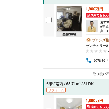
1,900万円
成約でもらえ
おす
■平
実！■
画像
36
枚
間取
替・
ブロンズ推
ム3
センチュリー2
で売
伝い
0078-6014
取り扱い
6階 / 南西 / 65.71m
/ 3LDK
2
リフォーム
1,890万円
成約でもらえ