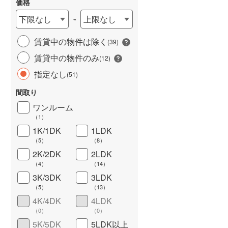
価格
下限なし
上限なし
~
賃貸中の物件は除く
(
39
)
賃貸中の物件のみ
(
12
)
指定なし
(
51
)
間取り
ワンルーム
ワイドバルコニー
（
4
）
（
1
）
1K/1DK
1LDK
（
5
）
（
8
）
2K/2DK
2LDK
（
4
）
（
14
）
3K/3DK
3LDK
（
5
）
（
13
）
4K/4DK
4LDK
（
0
）
（
0
）
5K/5DK
5LDK以上