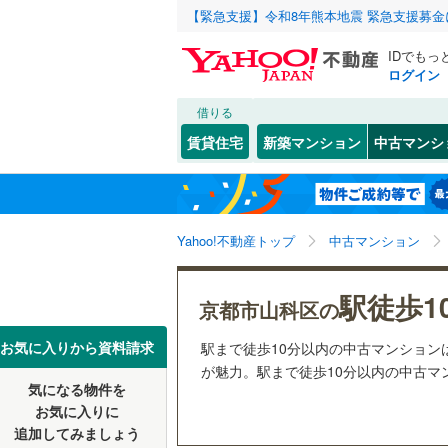
【緊急支援】令和8年熊本地震 緊急支援募
IDでもっ
ログイン
借りる
北海道
JR
北海道
東海道本線
こだわり条件
リフォーム、
賃貸住宅
新築マンション
中古マンシ
湖西線
(
33
リノベー
京都市
北区
大宅御供
(
5
)
東北
青森
（
20
）
舞鶴線
(
0
)
中京区
音羽野田
(
1
関東
東京
東海道新
Yahoo!不動産トップ
中古マンション
共用設備
南区
竹鼻木ノ
(
46
)
山科区
椥辻西浦
宅配ボッ
(
5
信越・北陸
新潟
地下鉄
京都市営
駅徒歩1
京都市山科区の
椥辻東潰
トランク
京都府のそのほ
福知山市
東海
愛知
私鉄・その他
近鉄京都
お気に入りから資料請求
駅まで徒歩10分以内の中古マンショ
東野狐藪
駐車場空
かの地域
が魅力。駅まで徒歩10分以内の中古マン
宇治市
(
2
叡山電鉄
気になる物件を
（
11
）
近畿
大阪
日ノ岡朝
お気に入りに
城陽市
(
2
京阪宇治
追加してみましょう
管理・管理規
御陵上御