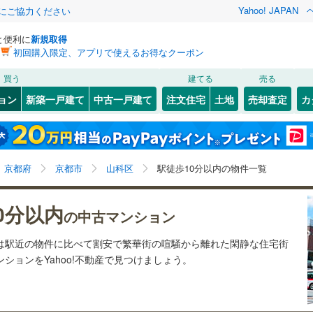
Yahoo! JAPAN
金にご協力ください
と便利に
新規取得
初回購入限定、アプリで使えるお得なクーポン
検索条件を保存しました
買う
建てる
売る
（JR西日本）
(
33
)
小浜線
(
0
)
リノベーション
ョン
新築一戸建て
中古一戸建て
注文住宅
土地
売却査定
カ
この検索条件の新着物件通知は、
マイページ
から設定できます。
)
福知山線
(
0
)
ション・リフォーム
築古・築30年以上
（
42
）
田町
(
1
)
上京区
大宅坂ノ辻町
(
33
)
(
2
)
岩手
宮城
秋田
山形
奈良線
(
0
)
町
49
(
)
8
)
東山区
小野西浦
(
16
(
1
)
)
京都府、京都市山科区、駅徒歩10分以内
神奈川
埼玉
千葉
茨城
幹線
(
0
)
京都府
京都市
山科区
駅徒歩10分以内の物件一覧
本町
(
1
)
右京区
竹鼻堂ノ前町
(
61
)
(
1
)
町
クスあり
1
)
(
4
)
（
8
）
西京区
椥辻西潰
24時間ゴミ出し可
(
11
(
3
)
)
（
3
）
長野
富山
石川
福井
地下鉄烏丸線
(
0
)
京都市営地下鉄東西線
(
51
)
0分以内
の中古マンション
検索条件を保存する
ルーム
(
1
)
（
3
）
西野阿芸沢町
エレベーター
(
（
6
46
)
）
閉じる
閉じる
お気に入りリストを見る
お気に入りリストを見る
閉じる
閉じる
(
0
)
舞鶴市
(
1
)
岐阜
静岡
三重
線
(
0
)
京福電気鉄道嵐山本線
(
0
)
ンは駅近の物件に比べて割安で繁華街の喧騒から離れた閑静な住宅街
町
きあり（近隣を含む）
(
1
)
東野八反畑町
オートロック
(
（
2
13
)
）
マイページ
ションをYahoo!不動産で見つけましょう。
9
)
宮津市
(
1
)
叡山本線
(
0
)
嵯峨野観光鉄道
(
0
)
兵庫
京都
滋賀
奈良
田町
(
1
)
日ノ岡坂脇町
(
1
)
)
向日市
(
5
)
線
(
0
)
京阪京津線
(
37
)
約
廟野町
(
1
)
御陵平林町
(
1
)