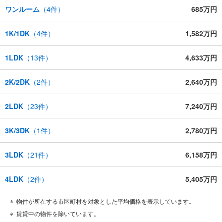
ワンルーム
（
4
件）
685万円
1K/1DK
（
4
件）
1,582万円
1LDK
（
13
件）
4,633万円
2K/2DK
（
2
件）
2,640万円
2LDK
（
23
件）
7,240万円
3K/3DK
（
1
件）
2,780万円
3LDK
（
21
件）
6,158万円
4LDK
（
2
件）
5,405万円
物件が所在する市区町村を対象とした平均価格を表示しています。
賃貸中の物件を除いています。