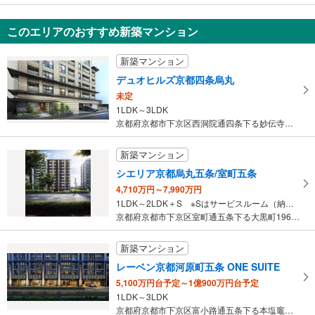
グラシオーズ芦刈山
5,680万円
このエリアのおすすめ新築マンション
2LDK
京都府京都市下京区芦刈山町
新築マンション
デュオヒルズ京都四条烏丸
未定
1LDK～3LDK
京都府京都市下京区西洞院通四条下る妙伝寺町706番、他2筆（地番）
新築マンション
シエリア京都烏丸五条/室町五条
4,710万円～7,990万円
1LDK～2LDK＋S ※Sはサービスルーム（納戸）です。
京都府京都市下京区室町通五条下る大黒町196番（地番）（烏丸五条…
新築マンション
レーベン京都河原町五条 ONE SUITE
5,100万円台予定～1億900万円台予定
1LDK～3LDK
京都府京都市下京区富小路通五条下る本塩竈町596番他（地番）