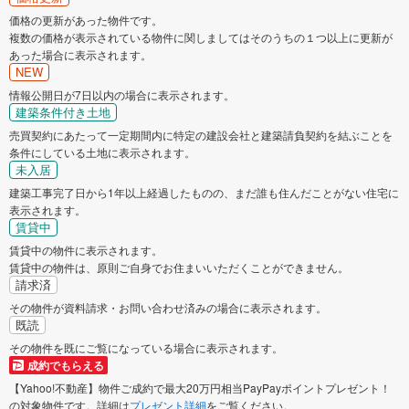
価格の更新があった物件です。
複数の価格が表示されている物件に関しましてはそのうちの１つ以上に更新が
あった場合に表示されます。
NEW
情報公開日が7日以内の場合に表示されます。
建築条件付き土地
売買契約にあたって一定期間内に特定の建設会社と建築請負契約を結ぶことを
条件にしている土地に表示されます。
未入居
建築工事完了日から1年以上経過したものの、まだ誰も住んだことがない住宅に
表示されます。
賃貸中
賃貸中の物件に表示されます。
賃貸中の物件は、原則ご自身でお住まいいただくことができません。
請求済
その物件が資料請求・お問い合わせ済みの場合に表示されます。
既読
その物件を既にご覧になっている場合に表示されます。
成約でもらえる
【Yahoo!不動産】物件ご成約で最大20万円相当PayPayポイントプレゼント！
の対象物件です。詳細は
プレゼント詳細
をご覧ください。