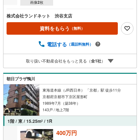
画像
2
枚
株式会社ランドネット 渋谷支店
資料をもらう
（無料）
電話する
（通話料無料）
取り扱い不動産会社をもっと見る（
全
1
社
）
朝日プラザ鴨川
東海道本線（JR西日本） 「京都」駅 徒歩11分
京都府京都市下京区屋形町
1989年7月（築38年）
143戸 / 地上7階
1階 / 東 / 15.25m
/ 1R
2
400万円