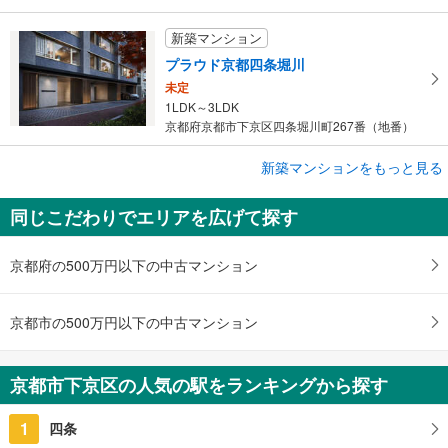
新築マンション
プラウド京都四条堀川
未定
1LDK～3LDK
京都府京都市下京区四条堀川町267番（地番）
新築マンションをもっと見る
新築マンション
ザ・四条烏丸レジデンス
同じこだわりでエリアを広げて探す
7,900万円
1LDK＋S ※Sはサービスルーム（納戸）です。
京都府京都市下京区油小路通四条下る石井筒町536番1（地番）
京都府の500万円以下の中古マンション
京都市の500万円以下の中古マンション
京都市下京区の人気の駅をランキングから探す
1
四条