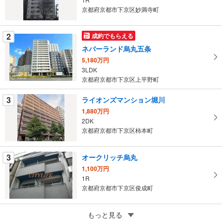
る
京都府京都市下京区妙満寺町
・
条
2
成約でもらえる
件
ネバーランド烏丸五条
を
5,180万円
マ
3LDK
イ
京都府京都市下京区上平野町
ペ
ー
3
ライオンズマンション堀川
ジ
1,880万円
に
2DK
保
京都府京都市下京区柿本町
存
す
3
オークリッチ烏丸
る
1,100万円
1R
京都府京都市下京区俊成町
5
もっと見る
成約でもらえる