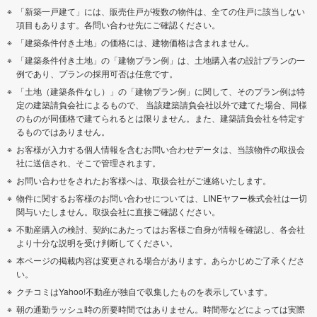
「新築一戸建て」には、販売住戸が複数の物件は、全ての住戸に該当しない
項目もあります。各問い合わせ先にご確認ください。
「建築条件付き土地」の価格には、建物価格は含まれません。
「建築条件付き土地」の「建物プラン例」は、土地購入者の設計プランの一
例であり、プランの採用可否は任意です。
「土地（建築条件なし）」の「建物プラン例」に関して、そのプラン例は特
定の建築請負会社によるもので、 当該建築請負会社以外で建てた場合、同様
のものが同価格で建てられるとは限りません。また、建築請負会社を特定す
るものではありません。
お客様が入力する個人情報を含むお問い合わせデータは、当該物件の取扱会
社に送信され、そこで管理されます。
お問い合わせをされたお客様へは、取扱会社がご連絡いたします。
物件に関するお客様のお問い合わせについては、LINEヤフー株式会社は一切
関与いたしません。取扱会社に直接ご確認ください。
不動産購入の検討、契約にあたってはお客様ご自身が情報を確認し、各会社
より十分な説明を受け判断してください。
本ページの掲載内容は変更される場合があります。あらかじめご了承くださ
い。
クチコミはYahoo!不動産が独自で収集したものを表示しています。
朝の通勤ラッシュ時の所要時間ではありません。時間帯などによっては実際