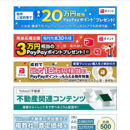
マンションカタログ
教えて！住まいの先生
新築マンション
中古マンション
新築一戸建て
中古一戸建て
注文住宅
土地
売却査定