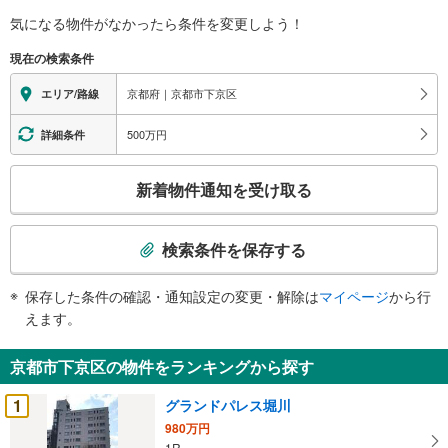
気になる物件がなかったら
条件を変更しよう！
現在の検索条件
京都府｜京都市下京区
エリア/路線
500万円
詳細条件
こ
新着物件通知を受け取る
の
検
索
検索条件を保存する
条
件
保存した条件の確認・通知設定の変更・解除は
マイページ
から行
で
えます。
通
知
京都市下京区の物件をランキングから探す
を
受
1
グランドパレス堀川
け
980万円
取
1R