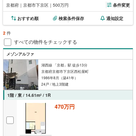
京都府｜京都市下京区｜500万円
条件変更
おすすめ順
検索条件保存
通知設定
2
件
すべての物件をチェックする
メゾンアルファ
湖西線 「京都」駅 徒歩13分
京都府京都市下京区西松屋町
1986年8月（築41年）
24戸 / 地上3階建
1階 / 東 / 14.61m
/ 1R
2
470万円