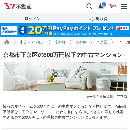
Yahoo!不動産
検索
通知
i
ログイン
ID新規取得
中古マンション
京都府
京都市
下京区
500
京都市下京区の500万円以下の中古マンション
一部の画像提供：アフロ
憧れのマイホームを500万円以下の中古マンションから探せます。Yahoo!
不動産なら間取りやエリア、こだわり条件を追加してさらに詳しく検索
できるので500万円以下の理想の中古マンションに出会えます。