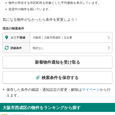
物件が所在する市区町村を対象とした平均価格を表示しています。
賃貸中の物件を除いています。
気になる物件がなかったら
条件を変更しよう！
現在の検索条件
大阪府｜大阪市西成区｜玉出東
エリア/路線
指定なし
詳細条件
こ
新着物件通知を受け取る
の
検
索
検索条件を保存する
条
件
保存した条件の確認・通知設定の変更・解除は
マイページ
から行
で
えます。
通
知
大阪市西成区の物件をランキングから探す
を
受