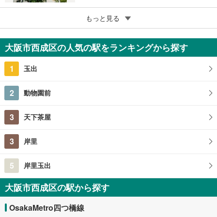
5
もっと見る
成約でもらえる
朝日プラザ天下茶屋2
1,640万円
大阪市西成区の人気の駅をランキングから探す
3LDK
大阪府大阪市西成区天下茶屋1丁目
1
玉出
2
動物園前
3
天下茶屋
3
岸里
5
岸里玉出
大阪市西成区の駅から探す
OsakaMetro四つ橋線