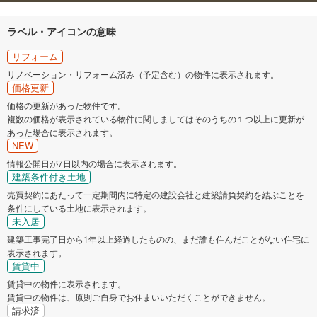
ラベル・アイコンの意味
リフォーム
リノベーション・リフォーム済み（予定含む）の物件に表示されます。
価格更新
価格の更新があった物件です。
複数の価格が表示されている物件に関しましてはそのうちの１つ以上に更新が
あった場合に表示されます。
NEW
情報公開日が7日以内の場合に表示されます。
建築条件付き土地
売買契約にあたって一定期間内に特定の建設会社と建築請負契約を結ぶことを
条件にしている土地に表示されます。
未入居
建築工事完了日から1年以上経過したものの、まだ誰も住んだことがない住宅に
表示されます。
賃貸中
賃貸中の物件に表示されます。
賃貸中の物件は、原則ご自身でお住まいいただくことができません。
請求済