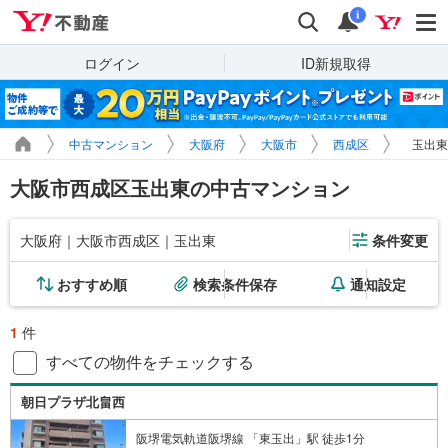
Yahoo!不動産
検索
通知
i
ログイン
ID新規取得
中古マンション
大阪府
大阪市
西成区
玉出東
大阪市西成区玉出東の中古マンション
大阪府｜大阪市西成区｜玉出東
条件変更
おすすめ順
検索条件保存
通知設定
1
件
すべての物件をチェックする
朝日プラザ北畠西
阪堺電気軌道阪堺線 「東玉出」駅 徒歩1分