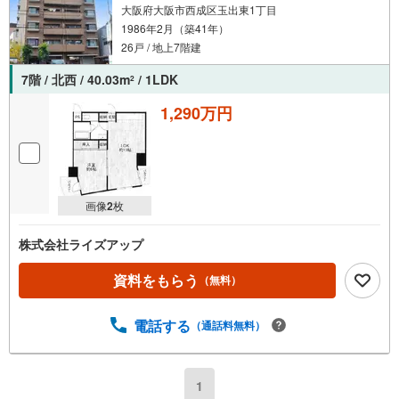
大阪府大阪市西成区玉出東1丁目
1986年2月（築41年）
26戸 / 地上7階建
7階 / 北西 / 40.03m
/ 1LDK
2
1,290万円
画像
2
枚
株式会社ライズアップ
資料をもらう
（無料）
電話する
（通話料無料）
1