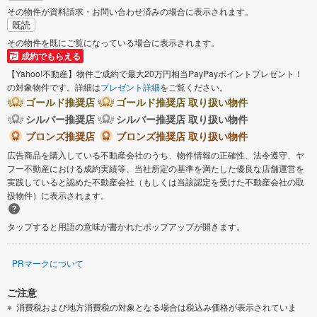
その物件が資料請求・お問い合わせ済みの場合に表示されます。
既読
その物件を既にご覧になっている場合に表示されます。
成約でもらえる
【Yahoo!不動産】物件ご成約で最大20万円相当PayPayポイントプレゼント！
の対象物件です。詳細は
プレゼント詳細
をご覧ください。
ゴールド推奨店
ゴールド推奨店 取り扱い物件
シルバー推奨店
シルバー推奨店 取り扱い物件
ブロンズ推奨店
ブロンズ推奨店 取り扱い物件
広告商品を購入している不動産会社のうち、物件情報の正確性、法令遵守、ヤ
フー不動産における成約実績等、当社所定の基準を満たした優良な店舗運営を
実践していると認めた不動産会社（もしくは当該認定を受けた不動産会社の取
扱物件）に表示されます。
タップすると用語の意味が書かれたポップアップが開きます。
PRマークについて
ご注意
消費税および地方消費税の対象となる場合は税込み価格が表示されていま