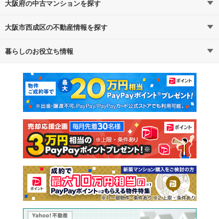
大阪府の中古マンションを探す
大阪市西成区の不動産情報を探す
路線・駅から探す
地域から探す
暮らしのお役立ち情報
不動産・住宅
賃貸住宅
通勤・通学時間から探す
地図から探す
マンションカタログ
教えて！住まいの先生
新築マンション
中古マンション
新築一戸建て
中古一戸建て
注文住宅
土地
売却査定