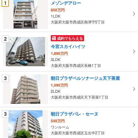
1
メゾンデアロー
け
850万円
取
1LDK
る
大阪府大阪市西成区南津守5丁目
・
条
2
成約でもらえる
件
今宮スカイハイツ
を
1,890万円
マ
3LDK
イ
大阪府大阪市西成区長橋1丁目
ペ
ー
3
朝日プラザペルソナージュ天下茶屋
ジ
1,590万円
に
2LDK
保
大阪府大阪市西成区天下茶屋1丁目
存
す
3
朝日プラザパレ・セーヌ
る
540万円
ワンルーム
大阪府大阪市西成区玉出中2丁目