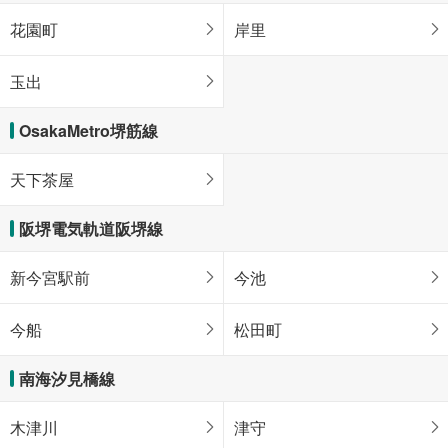
花園町
岸里
玉出
OsakaMetro堺筋線
天下茶屋
阪堺電気軌道阪堺線
新今宮駅前
今池
今船
松田町
南海汐見橋線
木津川
津守