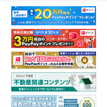
マンションカタログ
教えて！住まいの先生
新築マンション
中古マンション
新築一戸建て
中古一戸建て
注文住宅
土地
売却査定