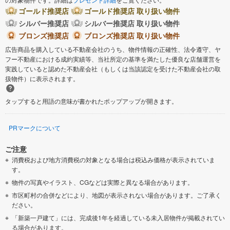
ゴールド推奨店
ゴールド推奨店 取り扱い物件
シルバー推奨店
シルバー推奨店 取り扱い物件
ブロンズ推奨店
ブロンズ推奨店 取り扱い物件
広告商品を購入している不動産会社のうち、物件情報の正確性、法令遵守、ヤ
フー不動産における成約実績等、当社所定の基準を満たした優良な店舗運営を
実践していると認めた不動産会社（もしくは当該認定を受けた不動産会社の取
扱物件）に表示されます。
タップすると用語の意味が書かれたポップアップが開きます。
PRマークについて
ご注意
消費税および地方消費税の対象となる場合は税込み価格が表示されていま
す。
物件の写真やイラスト、CGなどは実際と異なる場合があります。
市区町村の合併などにより、地図が表示されない場合があります。ご了承く
ださい。
「新築一戸建て」には、完成後1年を経過している未入居物件が掲載されてい
る場合があります。