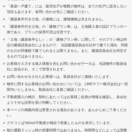
「新築一戸建て」には、販売住戸が複数の物件は、全ての住戸に該当しない
項目もあります。各問い合わせ先にご確認ください。
「建築条件付き土地」の価格には、建物価格は含まれません。
「建築条件付き土地」の「建物プラン例」は、土地購入者の設計プランの一
例であり、プランの採用可否は任意です。
「土地（建築条件なし）」の「建物プラン例」に関して、そのプラン例は特
定の建築請負会社によるもので、 当該建築請負会社以外で建てた場合、同様
のものが同価格で建てられるとは限りません。また、建築請負会社を特定す
るものではありません。
お客様が入力する個人情報を含むお問い合わせデータは、当該物件の取扱会
社に送信され、そこで管理されます。
お問い合わせをされたお客様へは、取扱会社がご連絡いたします。
物件に関するお客様のお問い合わせについては、LINEヤフー株式会社は一切
関与いたしません。取扱会社に直接ご確認ください。
不動産購入の検討、契約にあたってはお客様ご自身が情報を確認し、各会社
より十分な説明を受け判断してください。
本ページの掲載内容は変更される場合があります。あらかじめご了承くださ
い。
クチコミはYahoo!不動産が独自で収集したものを表示しています。
朝の通勤ラッシュ時の所要時間ではありません。時間帯などによっては実際