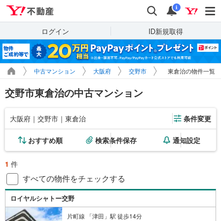
Yahoo!不動産
検索
通知
i
ログイン
ID新規取得
中古マンション
大阪府
交野市
東倉治の物件一覧
交野市東倉治の中古マンション
大阪府｜交野市｜東倉治
条件変更
おすすめ順
検索条件保存
通知設定
1
件
すべての物件をチェックする
ロイヤルシャトー交野
片町線 「津田」駅 徒歩14分