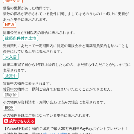
価格更新
価格の更新があった物件です。
複数の価格が表示されている物件に関しましてはそのうちの１つ以上に更新が
あった場合に表示されます。
NEW
情報公開日が7日以内の場合に表示されます。
建築条件付き土地
売買契約にあたって一定期間内に特定の建設会社と建築請負契約を結ぶことを
条件にしている土地に表示されます。
未入居
建築工事完了日から1年以上経過したものの、まだ誰も住んだことがない住宅に
表示されます。
賃貸中
賃貸中の物件に表示されます。
賃貸中の物件は、原則ご自身でお住まいいただくことができません。
請求済
その物件が資料請求・お問い合わせ済みの場合に表示されます。
既読
その物件を既にご覧になっている場合に表示されます。
成約でもらえる
【Yahoo!不動産】物件ご成約で最大20万円相当PayPayポイントプレゼント！
の対象物件です。詳細は
プレゼント詳細
をご覧ください。