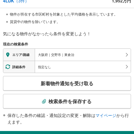
4LDK
（
3
件）
1,952万円
物件が所在する市区町村を対象とした平均価格を表示しています。
賃貸中の物件を除いています。
気になる物件がなかったら
条件を変更しよう！
現在の検索条件
大阪府｜交野市｜東倉治
エリア/路線
指定なし
詳細条件
こ
新着物件通知を受け取る
の
検
索
検索条件を保存する
条
件
保存した条件の確認・通知設定の変更・解除は
マイページ
から行
で
えます。
通
知