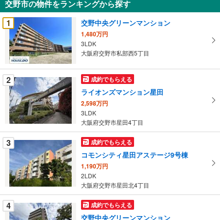
交野市の物件をランキングから探す
を
受
1
交野中央グリーンマンション
け
1,480万円
取
3LDK
る
大阪府交野市私部西5丁目
・
条
2
成約でもらえる
件
ライオンズマンション星田
を
2,598万円
マ
3LDK
イ
大阪府交野市星田4丁目
ペ
ー
3
成約でもらえる
ジ
コモンシティ星田アステージ9号棟
に
1,190万円
保
2LDK
存
大阪府交野市星田北4丁目
す
る
4
成約でもらえる
交野中央グリーンマンション