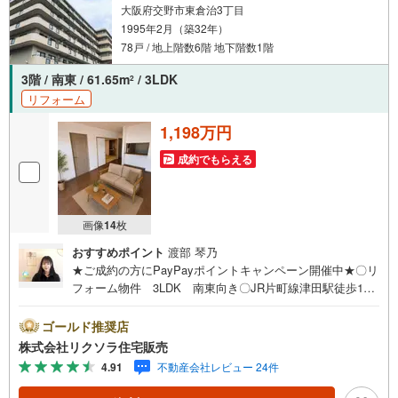
大阪府交野市東倉治3丁目
1995年2月（築32年）
78戸 / 地上階数6階 地下階数1階
3階 / 南東 / 61.65m
/ 3LDK
2
リフォーム
1,198万円
成約でもらえる
画像
14
枚
おすすめポイント
渡部 琴乃
★ご成約の方にPayPayポイントキャンペーン開催中★〇リ
フォーム物件 3LDK 南東向き〇JR片町線津田駅徒歩14
分 小学校徒歩12分 スーパー近隣〇給湯器交換 オート
ロック 追い焚き機能付き■営業時間 9:30～20:00 ■即日
ゴールド推奨店
案内可能！※当日・翌日のご案内はお電話でのお問合せがス
株式会社リクソラ住宅販売
ムーズ■定休日 毎週水曜日◇弊社ホームページよりLINE
4.91
不動産会社レビュー 24件
でのお問合せも好評！◇不動産情報サイト未掲載物件、弊
社ホームページに多数掲載！◇学校区物件検索も充実！ご