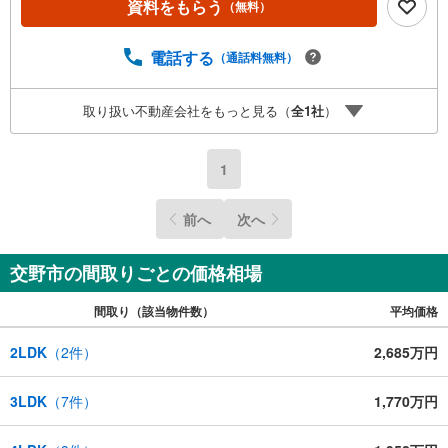
資料をもらう
（無料）
希望の学校区での物件探しに便利！「リクソラ住宅販売」
で検索！是非ご覧ください他の気になる物件・他不動産会
社・他サイトの掲載物件もまとめてご案内可能リフォーム
電話する
（通話料無料）
やリノベーションの事もあわせてご相談下さい【住宅ロー
ン無料相談会 随時開催中】〇お客様の条件にベストな住
取り扱い不動産会社をもっと見る（
全
1
社
）
宅ローン商品のご提案〇住宅ローンの金利や優遇率、審査
基準などを詳しくご説明〇住宅ローンとリフォームローン
の一体型商品もご提案〇仕事や収入・現在過去の借入によ
1
る住宅ローンへの問題解決是非ともお問合せ下さい
前へ
次へ
交野市の間取りごとの価格相場
間取り（該当物件数）
平均価格
2LDK
（
2
件）
2,685万円
3LDK
（
7
件）
1,770万円