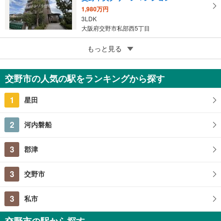
1,980万円
3LDK
大阪府交野市私部西5丁目
4
もっと見る
成約でもらえる
コモンシティ星田ヴェルデヒルズ5番館
1,798万円
交野市の人気の駅をランキングから探す
4LDK
大阪府交野市星田西5丁目
1
星田
2
河内磐船
3
郡津
3
交野市
3
私市
交野市の駅から探す