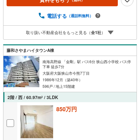
携「住宅ローンを借りれるか心配されている方」「充実し
た内容の住宅ローンをお探しの方」‥等住宅ローンについ
てもお気軽にご相談くださいお客様に応じた適切な内容で
電話する
（通話料無料）
ご提案させて頂きます。ハウスフリーダムは【東証スタン
ダード上場企業】です。不動産購入や住宅ローンについて
取り扱い不動産会社をもっと見る（
全
1
社
）
は、ハウスフリーダムにお任せ下さい。（ご来店の際は、
店舗に駐車場を完備しております！）
藤和さやまハイタウンA棟
南海高野線 「金剛」駅 バス6分 狭山西小学校 バス停
下車 徒歩7分
大阪府大阪狭山市今熊7丁目
1986年12月（築40年）
596戸 / 地上15階建
2階 / 西 / 60.97m
/ 3LDK
2
850万円