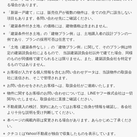
る場合があります。
「新築一戸建て」には、販売住戸が複数の物件は、全ての住戸に該当しない
項目もあります。各問い合わせ先にご確認ください。
「建築条件付き土地」の価格には、建物価格は含まれません。
「建築条件付き土地」の「建物プラン例」は、土地購入者の設計プランの一
例であり、プランの採用可否は任意です。
「土地（建築条件なし）」の「建物プラン例」に関して、そのプラン例は特
定の建築請負会社によるもので、 当該建築請負会社以外で建てた場合、同様
のものが同価格で建てられるとは限りません。また、建築請負会社を特定す
るものではありません。
お客様が入力する個人情報を含むお問い合わせデータは、当該物件の取扱会
社に送信され、そこで管理されます。
お問い合わせをされたお客様へは、取扱会社がご連絡いたします。
物件に関するお客様のお問い合わせについては、LINEヤフー株式会社は一切
関与いたしません。取扱会社に直接ご確認ください。
不動産購入の検討、契約にあたってはお客様ご自身が情報を確認し、各会社
より十分な説明を受け判断してください。
本ページの掲載内容は変更される場合があります。あらかじめご了承くださ
い。
クチコミはYahoo!不動産が独自で収集したものを表示しています。