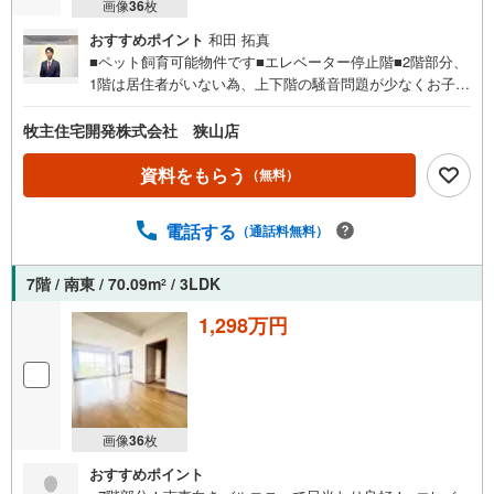
画像
36
枚
おすすめポイント
和田 拓真
■ペット飼育可能物件です■エレベーター停止階■2階部分、
1階は居住者がいない為、上下階の騒音問題が少なくお子様
連れの方も安心してご入居出来ます■空家につきいつでもご
見学可能です。ぜひご見学下さいませ■
牧主住宅開発株式会社 狭山店
資料をもらう
（無料）
電話する
（通話料無料）
7階 / 南東 / 70.09m
/ 3LDK
2
1,298万円
画像
36
枚
おすすめポイント