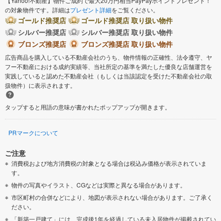
【Yahoo!不動産】物件ご成約で最大20万円相当PayPayポイントプレゼント！
の対象物件です。詳細は
プレゼント詳細
をご覧ください。
ゴールド推奨店
ゴールド推奨店 取り扱い物件
シルバー推奨店
シルバー推奨店 取り扱い物件
ブロンズ推奨店
ブロンズ推奨店 取り扱い物件
広告商品を購入している不動産会社のうち、物件情報の正確性、法令遵守、ヤ
フー不動産における成約実績等、当社所定の基準を満たした優良な店舗運営を
実践していると認めた不動産会社（もしくは当該認定を受けた不動産会社の取
扱物件）に表示されます。
タップすると用語の意味が書かれたポップアップが開きます。
PRマークについて
ご注意
消費税および地方消費税の対象となる場合は税込み価格が表示されていま
す。
物件の写真やイラスト、CGなどは実際と異なる場合があります。
市区町村の合併などにより、地図が表示されない場合があります。ご了承く
ださい。
「新築一戸建て」には、完成後1年を経過している未入居物件が掲載されてい