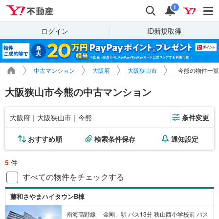
Yahoo!不動産
検索
通知
i
ログイン
ID新規取得
中古マンション
大阪府
大阪狭山市
今熊の物件一覧
大阪狭山市今熊の中古マンション
大阪府｜大阪狭山市｜今熊
条件変更
おすすめ順
検索条件保存
通知設定
5
件
すべての物件をチェックする
藤和さやまハイタウンB棟
南海高野線 「金剛」駅 バス13分 狭山西小学校前 バス