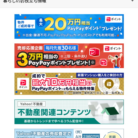
暮らしのお役立ち情報
不動産・住宅
賃貸住宅
通勤・通学時間から探す
地図から探す
マンションカタログ
教えて！住まいの先生
新築マンション
中古マンション
新築一戸建て
中古一戸建て
注文住宅
土地
売却査定