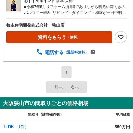
おすすめポイント
前本 大樹
■令和7年5月リフォーム済1階でありながら明るい南向きの
バルコニー幅8mリビング・ダイニング・和室が一日中明る
く快適な生活環境が過ごせます■リフォーム済み物件！お電
話1本でご見学可能■成約してしまう前に一度ご内覧いただ
牧主住宅開発株式会社 狭山店
くことをお薦めしております。お家は実際に見ると、イメ
ージが一気に膨らみますし、ご希望条件の見直しも出来ま
資料をもらう
（無料）
す。【平日・土日問わず10:00～19:00ご内覧は無料でいつ
でもOK】■住宅ローンの無料相談もお任せ下さい■住宅ロ
電話する
（通話料無料）
ーンのご相談や、資金計画、住宅ローン控除などの節税に
ついてや、その他ご不明な点につきましても、わかりやす
くご説明させていただきます。■買替のご相談も承ります■
今のお家の残債がある場合でもお住み替えが出来ます。直
1
接の買取りも行ってます。不動産のご相談はマキヌシにお
任せ下さい。
前へ
次へ
大阪狭山市の間取りごとの価格相場
間取り（該当物件数）
平均価格
1LDK
（
1
件）
550万円