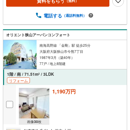
資料をもらう
（無料）
電話する
（通話料無料）
オリエント狭山アーバンコンフォート
南海高野線 「金剛」駅 徒歩25分
大阪府大阪狭山市今熊7丁目
1987年3月（築40年）
77戸 / 地上8階建
1階 / 南 / 71.51m
/ 3LDK
2
リフォーム
1,190万円
画像
30
枚