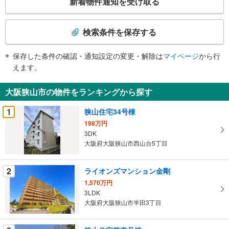
新着物件通知を受け取る
の
検
索
検索条件を保存する
条
件
保存した条件の確認・通知設定の変更・解除は
マイページ
から行
で
えます。
通
知
大阪狭山市の物件をランキングから探す
を
受
1
狭山住宅34号棟
け
198万円
取
3DK
る
大阪府大阪狭山市西山台5丁目
・
条
2
ライオンズマンション金剛
件
1,570万円
を
3LDK
マ
大阪府大阪狭山市半田3丁目
イ
ペ