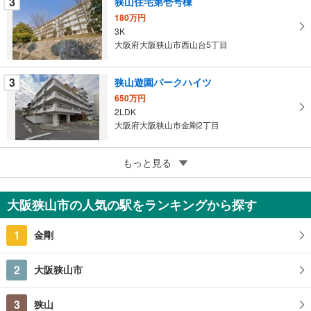
3
狭山住宅第壱号棟
ー
ジ
180万円
3K
に
大阪府大阪狭山市西山台5丁目
保
存
す
3
狭山遊園パークハイツ
る
650万円
2LDK
大阪府大阪狭山市金剛2丁目
5
狭山レークハイツ 第壱号棟
もっと見る
1,200万円
2LDK
大阪狭山市の人気の駅をランキングから探す
大阪府大阪狭山市狭山5丁目
1
金剛
2
大阪狭山市
3
狭山