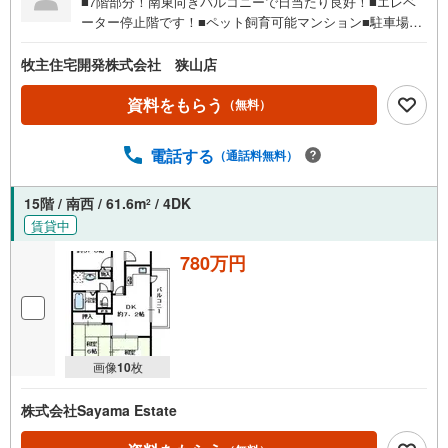
■7階部分！南東向きバルコニーで日当たり良好！■エレベ
ーター停止階です！■ペット飼育可能マンション■駐車場■
来客用駐車場もございます■トランクルーム付き■いつでも
ご見学可能です。ぜひご見学下さいませ■
牧主住宅開発株式会社 狭山店
資料をもらう
（無料）
電話する
（通話料無料）
15階 / 南西 / 61.6m
/ 4DK
2
賃貸中
780万円
画像
10
枚
株式会社Sayama Estate