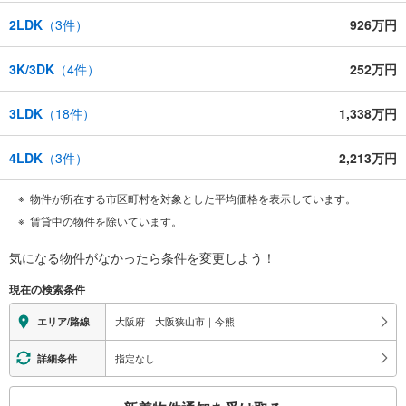
2LDK
（
3
件）
926万円
3K/3DK
（
4
件）
252万円
3LDK
（
18
件）
1,338万円
4LDK
（
3
件）
2,213万円
物件が所在する市区町村を対象とした平均価格を表示しています。
賃貸中の物件を除いています。
気になる物件がなかったら
条件を変更しよう！
現在の検索条件
大阪府｜大阪狭山市｜今熊
エリア/路線
指定なし
詳細条件
こ