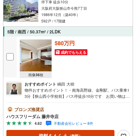
停下車 徒歩10分
大阪府大阪狭山市今熊7丁目
1986年12月（築40年）
592戸 / 17階建
5階 / 南西 / 50.37m
/ 2LDK
2
580万円
成約でもらえる
画像
36
枚
おすすめポイント
嶋田 大樹
物件おすすめポイント！・南海高野線、金剛駅、バス乗車1
3分【狭山西小学校前】バス停徒歩10分です お買い物はオ
ークワ狭山店が徒歩13分のところにございます・西小学校
まで徒歩8分（約640m）・第三中学校まで徒歩19分（約14
ブロンズ推奨店
70m）・管理人が常勤なので安心です・大型のマンション
ハウスフリーダム 藤井寺店
になりますリフォームも承ります静かな環境でお住まいい
4.62
不動産会社レビュー 8件
ただけます新しいお家で新生活を始めませんか？----*----*----
*----*----*----*----*----*---- 上場企業ならではの金融機関との提
資料をもらう
（無料）