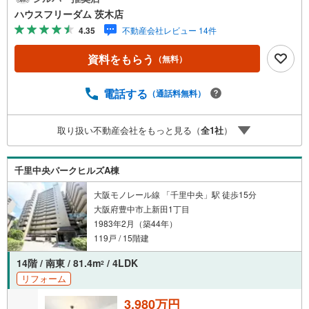
シェフカワカミ東豊中店:徒歩5分・フレンドマート豊中熊
ハウスフリーダム 茨木店
野店:徒歩7分・キリン堂東豊中店:徒歩9分・フレスコ熊野
4.35
不動産会社レビュー 14件
店:徒歩11分【教育施設】・上野ひだまりこども園:徒歩4
分・豊中市立上野小学校:徒歩9分・豊中市立第三中学校:徒
資料をもらう
（無料）
歩15分【その他施設】・豊中若葉会病院:徒歩12分≫*≪*≫*
≪*≫*≪*≫*≪*≫*≪*≫*≪*≫*≪現地見学のご予約、物件
詳細はお気軽にお問合せくださいハウスフリーダム茨木店
電話する
（通話料無料）
は店舗駐車場完備、キッズスペース・授乳室（エアコン・
空気清浄機設置）がございます（19時以降も問合せ対応）
取り扱い不動産会社をもっと見る（
全
1
社
）
≫*≪*≫*≪*≫*≪*≫*≪*≫*≪*≫*≪*≫*≪
千里中央パークヒルズA棟
大阪モノレール線 「千里中央」駅 徒歩15分
大阪府豊中市上新田1丁目
1983年2月（築44年）
119戸 / 15階建
14階 / 南東 / 81.4m
/ 4LDK
2
リフォーム
3,980万円