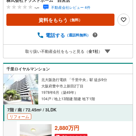
株式会社トラストホーム 西宮店
ー、病院が徒歩10分圏内で生活便利◎リフォーム履歴有
-.--
不動産会社レビュー 4件
〈リフォーム内容〉・2026年1月:スイッチ・コンセントプ
レート交換・2023年1月:インナーサッシ交換・2017年1月:
資料をもらう
（無料）
キッチン・トイレ・浴室交換・2012年1月:南2室和室→洋
室、給湯器交換♪原田小学校 約990m♪第一中学校 約380m♪
KOHYO 約170mお家探しは、トラストホームにお任せくだ
電話する
（通話料無料）
さい！〇定休日はございません。お時間帯も、お客様のご
都合に可能な限りおこたえします♪〇急なご予約も大歓迎
取り扱い不動産会社をもっと見る（
全
1
社
）
です♪〇住宅ローン相談、買替相談もお任せください！詳
しくは弊社HPをご覧くださいませ♪〇幅広いエリアで物件
のご紹介が可能です♪
千里ロイヤルマンション
北大阪急行電鉄 「千里中央」駅 徒歩9分
大阪府豊中市上新田2丁目
1978年6月（築49年）
104戸 / 地上13階建 階建 地下1階
7階 / 南 / 72.45m
/ 3LDK
2
リフォーム
2,880万円