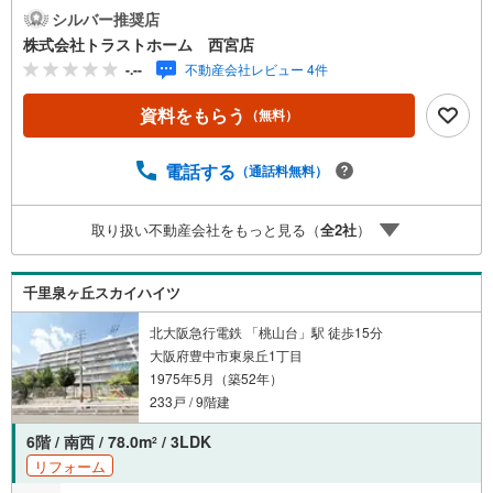
コニーに面した明るく広々とした約19帖LDK■住空間スッキ
シルバー推奨店
リ！全居室・廊下収納■食洗機付！お料理の後片付けをサポ
株式会社トラストホーム 西宮店
ート◎■水回りが集約された家事動線良好な間取■モニタ付
-.--
不動産会社レビュー 4件
インターホン有でセキュリティ安心■全室洋室でお掃除かん
たん♪■小・中学校、スーパーが徒歩10分圏内で生活便利
資料をもらう
（無料）
〈令和8年1月リフォーム内容〉・システムキッチン新調・
洗面化粧台新調・ユニットバス新調・温水洗浄便座付トイ
レ新調・クロス・フローリング貼替など♪東泉丘小学校 約4
電話する
（通話料無料）
80m♪第十七中学校 約720m♪フレスコ 約320mお家探し
は、トラストホームにお任せください！〇定休日はござい
取り扱い不動産会社をもっと見る（
全
2
社
）
ません。お時間帯も、お客様のご都合に可能な限りおこた
えします♪〇急なご予約も大歓迎です♪〇住宅ローン相談、
買替相談もお任せください！
千里泉ヶ丘スカイハイツ
北大阪急行電鉄 「桃山台」駅 徒歩15分
大阪府豊中市東泉丘1丁目
1975年5月（築52年）
233戸 / 9階建
6階 / 南西 / 78.0m
/ 3LDK
2
リフォーム