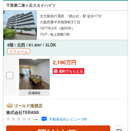
千里第二泉ヶ丘スカイハイツ
北大阪急行電鉄 「桃山台」駅 徒歩17分
大阪府豊中市熊野町3丁目
1977年3月（築50年）
73戸 / 地上階数7階
4階 / 北西 / 61.6m
/ 2LDK
2
リフォーム
2,190万円
成約でもらえる
画像
8
枚
ゴールド推奨店
株式会社TERASS
-.--
不動産会社レビュー 2件