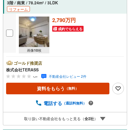
3階 / 南東 / 78.24m
/ 3LDK
2
リフォーム
2,790万円
成約でもらえる
画像
10
枚
ゴールド推奨店
株式会社TERASS
-.--
不動産会社レビュー 2件
資料をもらう
（無料）
電話する
（通話料無料）
取り扱い不動産会社をもっと見る（
全
2
社
）