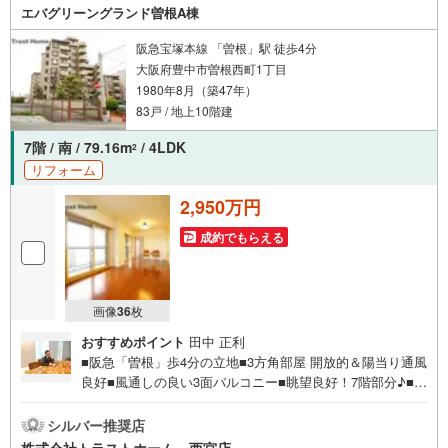
エバグリーングランド曽根A棟
阪急宝塚本線 「曽根」駅 徒歩4分
大阪府豊中市曽根西町1丁目
1980年8月（築47年）
83戸 / 地上10階建
7階 / 南 / 79.16m
/ 4LDK
2
リフォーム
2,950万円
成約でもらえる
画像
36
枚
おすすめポイント
田中 正利
■阪急「曽根」歩4分の立地■3方角部屋 開放的＆陽当り通風
良好■風通しの良い3面バルコニー■眺望良好！7階部分♪■7
9.16平米の4LDK■バルコニーに面した明るいリビング■住空
間スッキリ！居室・リビング収納■通風良好！全室・お手洗
シルバー推奨店
いに窓有■全室洋室でお掃除かんたん♪■中学校、スーパ