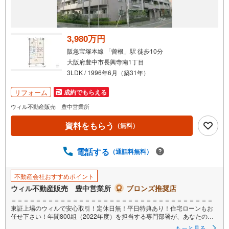
受
け
取
る
3,980万円
・
阪急宝塚本線 「曽根」駅 徒歩10分
条
大阪府豊中市長興寺南1丁目
件
3LDK / 1996年6月（築31年）
を
マ
リフォーム
成約でもらえる
イ
ウィル不動産販売 豊中営業所
ペ
資料をもらう
ー
（無料）
ジ
に
電話する
（通話料無料）
保
存
不動産会社おすすめポイント
す
ウィル不動産販売 豊中営業所
ブロンズ推奨店
る
＝＝＝＝＝＝＝＝＝＝＝＝＝＝＝＝＝＝＝＝＝＝＝＝＝＝＝＝＝＝＝＝＝
東証上場のウィルで安心取引！定休日無！平日特典あり！住宅ローンもお
任せ下さい！年間800組（2022年度）を担当する専門部署が、あなたの住
宅ローンをお手伝い！リフォーム・リノベも併せて相談可能！
もっと見る