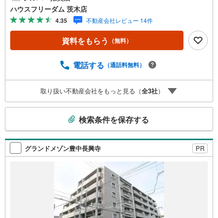
ーソン新御堂筋上新田店:徒歩6分・デイリーカナートイズ
ハウスフリーダム 茨木店
ミヤ上新田店:徒歩10分・キリン堂千中上新田店:徒歩10
4.35
不動産会社レビュー 14件
分・Maxvalu千里南町プラザ店:徒歩14分・コーヨーSENRI
TO店:徒歩14分【教育施設】・アイグラン保育園千里中央:
資料をもらう
（無料）
徒歩11分・豊中市立新田小学校:徒歩11分・豊中市立第九中
学校:徒歩10分≫*≪*≫*≪*≫*≪*≫*≪*≫*≪*≫*≪*≫*≪現
地見学のご予約、物件詳細はお気軽にお問合せくださいハ
電話する
（通話料無料）
ウスフリーダム茨木店は店舗駐車場完備、キッズスペー
ス・授乳室（エアコン・空気清浄機設置）がございます（1
取り扱い不動産会社をもっと見る（
全
3
社
）
9時以降も問合せ対応）≫*≪*≫*≪*≫*≪*≫*≪*≫*≪*≫*
≪*≫*≪
こ
検索条件を保存する
の
検
索
グランドメゾン豊中長興寺
PR
条
件
で
通
知
を