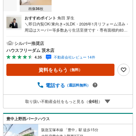
画像
36
枚
おすすめポイント
角田 芽生
＼即日内覧OK/東向き×3LDK・2026年1月リフォーム済み・
周辺はスーパー等多数あり生活至便です・専有面積約83平
米とゆったりファミリータイプ・不在時でも荷物を受け取
れる宅配ボックス完備！【お買い物施設】・セブンイレブ
シルバー推奨店
ン豊中桜の町5丁目店:徒歩8分・食品館アプロ豊中春日店:
ハウスフリーダム 茨木店
徒歩5分・コープミニ西緑丘:徒歩15分・スギ薬局豊中春日
4.35
不動産会社レビュー 14件
店:徒歩7分・ニトリ箕面店:徒歩17分【教育施設】・春日荘
聖マリア幼稚園:徒歩8分・豊中市立桜井谷小学校:徒歩11
資料をもらう
（無料）
分・豊中市立第二中学校:徒歩10分【その他施設】・市立豊
中病院:徒歩19分≫*≪*≫*≪*≫*≪*≫*≪*≫*≪*≫*≪*≫*≪
現地見学のご予約、物件詳細はお気軽にお問合せください
電話する
（通話料無料）
ハウスフリーダム茨木店は店舗駐車場完備、キッズスペー
ス・授乳室（エアコン・空気清浄機設置）がございます（1
取り扱い不動産会社をもっと見る（
全
6
社
）
9時以降も問合せ対応）≫*≪*≫*≪*≫*≪*≫*≪*≫*≪*≫*
≪*≫*≪
豊中上野西パークハウス
阪急宝塚本線 「豊中」駅 徒歩15分
大阪府豊中市上野西2丁目