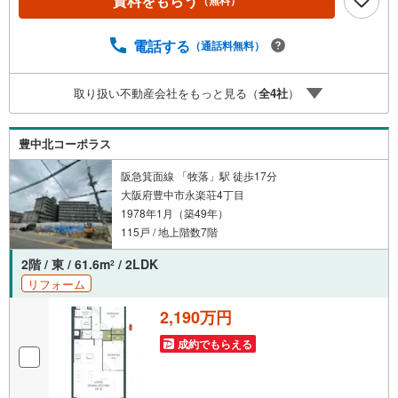
資料をもらう
（無料）
電話する
（通話料無料）
取り扱い不動産会社をもっと見る（
全
4
社
）
豊中北コーポラス
阪急箕面線 「牧落」駅 徒歩17分
大阪府豊中市永楽荘4丁目
1978年1月（築49年）
115戸 / 地上階数7階
2階 / 東 / 61.6m
/ 2LDK
2
リフォーム
2,190万円
成約でもらえる