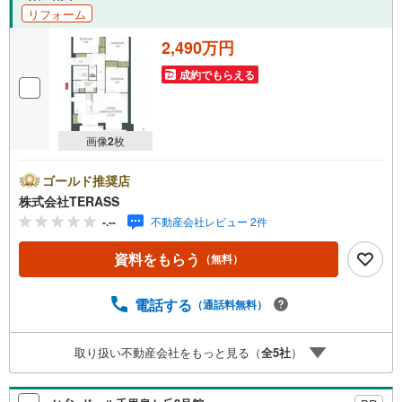
リフォーム
2,490万円
成約でもらえる
画像
2
枚
ゴールド推奨店
株式会社TERASS
-.--
不動産会社レビュー 2件
資料をもらう
（無料）
電話する
（通話料無料）
取り扱い不動産会社をもっと見る（
全
5
社
）