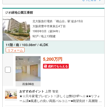
お子様連れのご家族も落ち着いてお話ができるよう、キッズスペースを設
置しています。
ジオ緑地公園五番館
【営業時間 10:00-19:00】（年中無休）
上記時間はお電話が繋がりやすくなっております。ぜひお気軽にご連絡く
北大阪急行電鉄 「桃山台」駅 徒歩15分
ださい！
大阪府豊中市東泉丘4丁目
現地をご見学される場合は「室内・現地を見学する（無料）」ボタンより
1993年3月（築34年）
ご希望の日時をご記入いただけますとスムーズにご案内が可能です。
＝＝＝＝＝＝＝＝＝＝＝＝＝＝＝＝＝＝＝＝＝＝＝＝＝＝＝＝＝＝＝＝＝
92戸 / 地上13階建
11階 / 南 / 103.08m
/ 4LDK
2
リフォーム
5,200万円
成約でもらえる
画像
36
枚
おすすめポイント
上野 智史
★☆只今家電プレゼント！詳しくは弊社HPへ☆★■リフォ
ーム済■風通しの良い両面バルコニー■眺望良好！高層階 11
階部分♪■南向き 陽当り通風良好■103.08平米の4LDK■バル