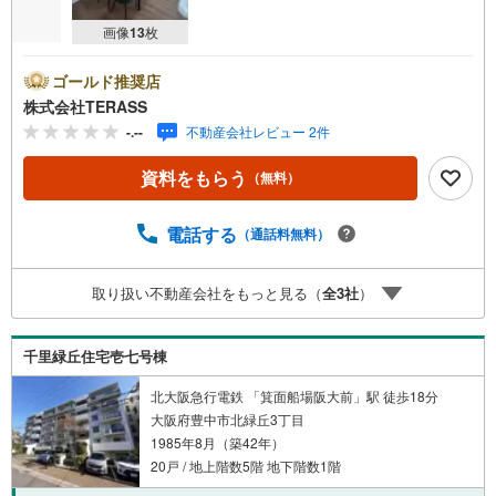
画像
13
枚
ゴールド推奨店
株式会社TERASS
-.--
不動産会社レビュー 2件
資料をもらう
（無料）
電話する
（通話料無料）
取り扱い不動産会社をもっと見る（
全
3
社
）
千里緑丘住宅壱七号棟
北大阪急行電鉄 「箕面船場阪大前」駅 徒歩18分
大阪府豊中市北緑丘3丁目
1985年8月（築42年）
20戸 / 地上階数5階 地下階数1階