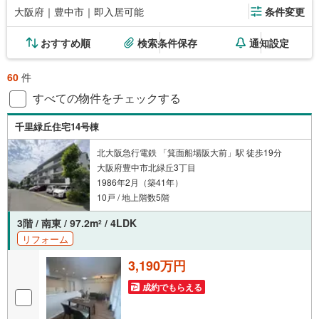
大阪府｜豊中市｜即入居可能
条件変更
おすすめ順
検索条件保存
通知設定
60
件
すべての物件をチェックする
千里緑丘住宅14号棟
北大阪急行電鉄 「箕面船場阪大前」駅 徒歩19分
大阪府豊中市北緑丘3丁目
1986年2月（築41年）
10戸 / 地上階数5階
3階 / 南東 / 97.2m
/ 4LDK
2
リフォーム
3,190万円
成約でもらえる