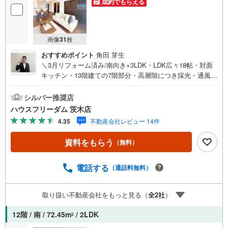
成約でもらえる
画像
31
枚
おすすめポイント
角田 芽生
＼3月リフォーム済み/南向き×3LDK・LDK広々18帖・対面
キッチン・13階建ての7階部分・高層階につき採光・通風・
眺望良好！・食器洗浄乾燥機・浴室乾燥機・追い炊き機能
など設備充実！【お買い物施設】・業務スーパー津雲台店:
シルバー推奨店
徒歩8分・ファミリーマート豊中上新田店:徒歩6分・コーヨ
ハウスフリーダム 茨木店
ーSENRITO店:徒歩10分・キリン堂千中上新田店:徒歩6分・
4.35
不動産会社レビュー 14件
阪急オアシス千里中央店:徒歩14分【教育施設】・アイグラ
ン保育園千里中央:徒歩9分・豊中市立新田小学校:徒歩7
資料をもらう
（無料）
分・豊中市立第九中学校:徒歩16分【その他施設】・関西メ
ディカル病院:徒歩16分≫*≪*≫*≪*≫*≪*≫*≪*≫*≪*≫*≪
*≫*≪現地見学のご予約、物件詳細はお気軽にお問合せく
電話する
（通話料無料）
ださいハウスフリーダム茨木店は店舗駐車場完備、キッズ
スペース・授乳室（エアコン・空気清浄機設置）がござい
取り扱い不動産会社をもっと見る（
全
2
社
）
ます（19時以降も問合せ対応）≫*≪*≫*≪*≫*≪*≫*≪*≫*
≪*≫*≪*≫*≪
12階 / 南 / 72.45m
/ 2LDK
2