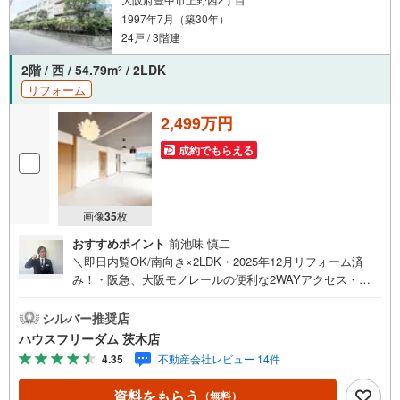
1997年7月（築30年）
24戸 / 3階建
2階 / 西 / 54.79m
/ 2LDK
2
リフォーム
2,499万円
成約でもらえる
画像
35
枚
おすすめポイント
前池味 慎二
＼即日内覧OK/南向き×2LDK・2025年12月リフォーム済
み！・阪急、大阪モノレールの便利な2WAYアクセス・全
居室収納完備・全室フローリング！・閑静な住宅地でお住
まいいただけます【リフォーム内容】キッチン・浴室・ト
シルバー推奨店
イレ・洗面化粧台・壁・床 等【お買い物施設】・万代豊
ハウスフリーダム 茨木店
中本町店:徒歩4分・セブンイレブン豊中本町9丁目店:徒歩6
4.35
不動産会社レビュー 14件
分・シェフカワカミ豊中店:徒歩11分・ライフ豊中店:徒歩1
3分・キリン堂豊中本町店:徒歩5分【教育施設】・あけぼの
資料をもらう
（無料）