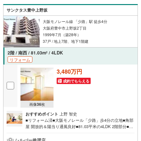
サンクタス豊中上野坂
大阪モノレール線 「少路」駅 徒歩4分
大阪府豊中市上野坂2丁目
1999年7月（築28年）
37戸 / 地上7階、地下1階建
2階 / 南西 / 81.03m
/ 4LDK
2
リフォーム
3,480万円
成約でもらえる
画像
36
枚
おすすめポイント
上野 智史
■リフォーム済■大阪モノレール「少路」歩4分の立地■角部
屋 開放的＆陽当り通風良好■81.03平米の4LDK 2階部分■バ
ルコニーに面した明るいリビング■収納充実！全居室・洗面
室・廊下収納、ウォークインCL■浴室乾燥機付！雨の日や
シルバー推奨店