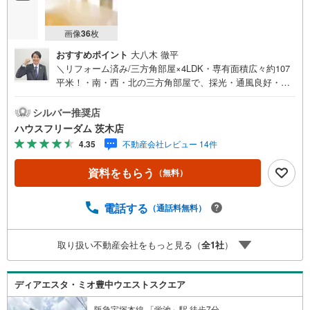
画像
36
枚
おすすめポイント
大八木 徹平
＼リフォーム済み/三方角部屋×4LDK・専有面積広々約107
平米！・南・西・北の三方角部屋で、採光・通風良好・キ
ッチンには食洗機、オーブン付きで大変便利！・全室フロ
ーリングにつきお掃除らくらく・LDK広々約22帖とゆった
シルバー推奨店
り【お買い物施設】・フレスコ東泉丘店:徒歩4分・サンデ
ハウスフリーダム 茨木店
ィ豊中泉丘店:徒歩14分・セブンイレブン豊中東泉丘店:徒
4.35
不動産会社レビュー 14件
歩4分・ユニカムドラッグ西泉丘店:徒歩4分・アザール桃山
台:徒歩17分【教育施設】・豊中市立東泉丘小学校:徒歩10
資料をもらう
（無料）
分・豊中市立第十七中学校:徒歩10分・HOPPA服部緑地:徒
歩5分≫*≪*≫*≪*≫*≪*≫*≪*≫*≪*≫*≪*≫*≪現地見学の
ご予約、物件詳細はお気軽にお問合せくださいハウスフリ
電話する
（通話料無料）
ーダム茨木店は店舗駐車場完備、キッズスペース・授乳室
（エアコン・空気清浄機設置）がございます（19時以降も
取り扱い不動産会社をもっと見る（
全
1
社
）
問合せ対応）≫*≪*≫*≪*≫*≪*≫*≪*≫*≪*≫*≪*≫*≪
ディアエスタ・ミオ豊中ウエストスクエア
阪急宝塚本線 「蛍池」駅 徒歩7分