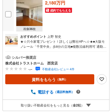
2,180万円
成約でもらえる
画像
36
枚
おすすめポイント
上野 智史
★☆只今家電プレゼント！詳しくは弊社HPへ☆★■大阪モ
ノレール「千里中央」歩8分の立地■複数沿線利用可 通勤便
利■眺望良好！高層階 12階部分♪■南向き 陽当り通風良好■
72.45平米の2LDK■バルコニーに面した明るい約17帖LDK■
シルバー推奨店
全居室6帖以上あるゆとりある間取■収納充実！全居室収
株式会社トラストホーム 西宮店
納、ウォークインCL■食洗機付！お料理の後片付けをサポ
-.--
不動産会社レビュー 4件
ート◎■全室洋室でお掃除かんたん♪■小学校、スーパーが
徒歩10分圏内で生活便利〈周辺環境〉♪新田小学校 約450m
資料をもらう
（無料）
♪第九中学校 約1150m♪業務スーパー 約500mお家探しはト
ラストホームにお任せください！ご相談はお気軽に♪〇定
休日はございません。お時間帯も、お客様のご都合に可能
電話する
（通話料無料）
な限りおこたえします♪〇急なご予約も大歓迎です♪〇住宅
ローン相談、買替相談もお任せください！詳しくは弊社HP
取り扱い不動産会社をもっと見る（
全
2
社
）
をご覧くださいませ♪〇神戸市全域、明石・芦屋・西宮・
宝塚・三田市など 幅広いエリアで物件のご紹介が可能で