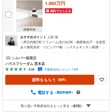
1,980万円
成約でもらえる
画像
31
枚
おすすめポイント
上田 海
＼即日内覧OK/リフォーム済の3LDK・南西角住戸・全室窓
あり換気良好・リビング11帖・システムキッチン新調・バ
ルコニー2箇所付・各部屋収納完備・周辺はスーパー等多数
あり生活至便です【お買い物施設】・ファミリーマート豊
シルバー推奨店
中東泉丘店:徒歩2分・サンディ豊中泉丘店:徒歩6分・フレ
ハウスフリーダム 茨木店
スコ東泉丘店:徒歩11分・ドラッグユタカ豊中熊野店:徒歩5
4.35
不動産会社レビュー 14件
分・ホームセンターコーナン豊中夕日丘店:徒歩17分【教育
施設】・東泉丘ひだまり保育園:徒歩8分・豊中市立泉丘小
資料をもらう
（無料）
学校:徒歩9分・豊中市立第十七中学校:徒歩14分【その他施
設】・豊中若葉会病院:徒歩11分≫*≪*≫*≪*≫*≪*≫*≪*≫
*≪*≫*≪*≫*≪現地見学のご予約、物件詳細はお気軽にお
電話する
（通話料無料）
問合せくださいハウスフリーダム茨木店は店舗駐車場完
備、キッズスペース・授乳室（エアコン・空気清浄機設
取り扱い不動産会社をもっと見る（
全
2
社
）
置）がございます（19時以降も問合せ対応）≫*≪*≫*≪*≫
*≪*≫*≪*≫*≪*≫*≪*≫*≪