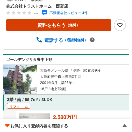
花粉の季節に◎■オートロック、モニタ付インターホン有で
株式会社トラストホーム 西宮店
セキュリティ安心■不在時の荷物の受け取りに便利な宅配ボ
-.--
不動産会社レビュー 4件
ックス■スーパー、病院が徒歩10分圏内で生活便利〈令和7
年10月リフォーム内容〉・温水洗浄便座付トイレ新調・ク
資料をもらう
（無料）
ロス・フローリング貼替・畳表替、襖張替など♪業務スー
パー 約600mお家探しは、トラストホームにお任せくださ
い！〇定休日はございません。お時間帯も、お客様のご都
電話する
（通話料無料）
合に可能な限りおこたえします♪〇急なご予約も大歓迎で
す♪〇住宅ローン相談、買替相談もお任せください！詳し
くは弊社HPをご覧くださいませ♪〇神戸市全域、明石・芦
ゴールデングリタ豊中上野
屋・西宮・宝塚・三田市など 幅広いエリアで物件のご紹
介が可能です♪
大阪モノレール線 「少路」駅 徒歩9分
大阪府豊中市上野西3丁目
2001年3月（築26年）
18戸 / 地上7階建
3階 / 南 / 65.7m
/ 3LDK
2
リフォーム
2,580万円
お気に入り登録内容を確認する
成約でもらえる