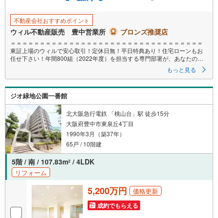
不動産会社おすすめポイント
ウィル不動産販売 豊中営業所
ブロンズ推奨店
＝＝＝＝＝＝＝＝＝＝＝＝＝＝＝＝＝＝＝＝＝＝＝＝＝＝＝＝＝＝＝＝＝
東証上場のウィルで安心取引！定休日無！平日特典あり！住宅ローンもお
任せ下さい！年間800組（2022年度）を担当する専門部署が、あなたの住
宅ローンをお手伝い！リフォーム・リノベも併せて相談可能！
もっと見る
お子様連れのご家族も落ち着いてお話ができるよう、キッズスペースを設
置しています。
ジオ緑地公園一番館
【営業時間 10:00-19:00】（年中無休）
上記時間はお電話が繋がりやすくなっております。ぜひお気軽にご連絡く
北大阪急行電鉄 「桃山台」駅 徒歩15分
ださい！
大阪府豊中市東泉丘4丁目
現地をご見学される場合は「室内・現地を見学する（無料）」ボタンより
1990年3月（築37年）
ご希望の日時をご記入いただけますとスムーズにご案内が可能です。
＝＝＝＝＝＝＝＝＝＝＝＝＝＝＝＝＝＝＝＝＝＝＝＝＝＝＝＝＝＝＝＝＝
65戸 / 10階建
5階 / 南 / 107.83m
/ 4LDK
2
リフォーム
5,200万円
価格更新
成約でもらえる