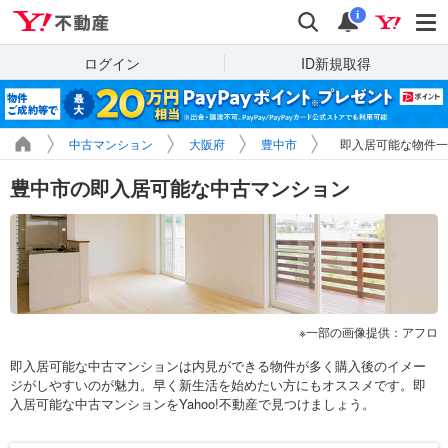
Yahoo!不動産
検索
通知
i
ログイン
ID新規取得
中古マンション
大阪府
豊中市
即入居可能な物件一
豊中市の即入居可能な中古マンション
一部の画像提供：アフロ
即入居可能な中古マンションは内見ができる物件が多く購入後のイメー
ジがしやすいのが魅力。早く新生活を始めたい方にもオススメです。即
入居可能な中古マンションをYahoo!不動産で見つけましょう。