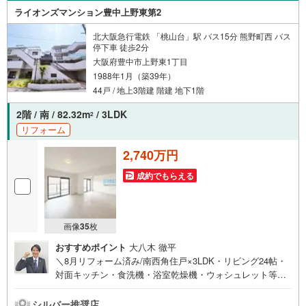
ライオンズマンション豊中上野東第2
北大阪急行電鉄 「桃山台」駅 バス15分 熊野町西 バス
停下車 徒歩2分
大阪府豊中市上野東1丁目
1988年1月（築39年）
44戸 / 地上3階建 階建 地下1階
2階 / 南 / 82.32m
/ 3LDK
2
リフォーム
2,740万円
成約でもらえる
画像
35
枚
おすすめポイント
大八木 徹平
＼8月リフォーム済み/南西角住戸×3LDK・リビング24帖・
対面キッチン・食洗機・浴室乾燥機・ウォシュレット等設
備充実・全室フローリング・2面バルコニーで陽当たり良好
【お買い物施設】・ローソン豊中熊野町4丁目店:徒歩4分・
シルバー推奨店