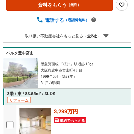
立螢池小学校:徒歩6分・豊中市立第十八中学校:徒歩13分・
資料をもらう
（無料）
認定こども園ぶっこう幼稚園:徒歩7分【その他施設】・国
立病院機構大阪刀根山医療センター:徒歩9分≫*≪*≫*≪*≫
*≪*≫*≪*≫*≪*≫*≪*≫*≪現地見学のご予約、物件詳細は
電話する
（通話料無料）
お気軽にお問合せくださいハウスフリーダム茨木店は店舗
駐車場完備、キッズスペース・授乳室（エアコン・空気清
取り扱い不動産会社をもっと見る（
全
2
社
）
浄機設置）がございます（19時以降も問合せ対応）≫*≪*
≫*≪*≫*≪*≫*≪*≫*≪*≫*≪*≫*≪
ベルク豊中宮山
阪急箕面線 「桜井」駅 徒歩13分
大阪府豊中市宮山町4丁目
1999年5月（築28年）
31戸 / 6階建
3階 / 東 / 83.55m
/ 3LDK
2
リフォーム
3,299万円
成約でもらえる