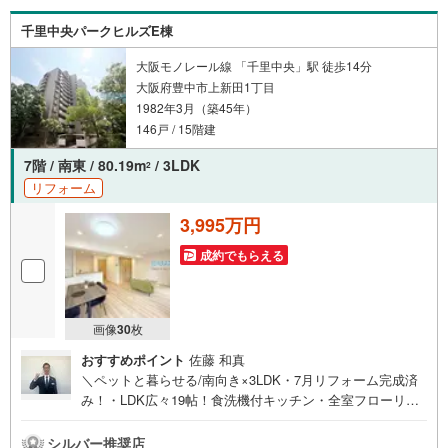
す♪
千里中央パークヒルズE棟
大阪モノレール線 「千里中央」駅 徒歩14分
大阪府豊中市上新田1丁目
1982年3月（築45年）
146戸 / 15階建
7階 / 南東 / 80.19m
/ 3LDK
2
リフォーム
3,995万円
成約でもらえる
画像
30
枚
おすすめポイント
佐藤 和真
＼ペットと暮らせる/南向き×3LDK・7月リフォーム完成済
み！・LDK広々19帖！食洗機付キッチン・全室フローリン
グ・WIC付き・便利なファミリークローゼット新設・入居
後も安心！アフターサービス保証付【お買い物施設】・ロ
シルバー推奨店