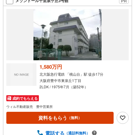
メゾンドール千里泉ケ丘3号館
PR
1,580万円
北大阪急行電鉄 「桃山台」駅 徒歩17分
大阪府豊中市東泉丘1丁目
2LDK / 1975年7月（築52年）
成約でもらえる
ウィル不動産販売 豊中営業所
資料をもらう
（無料）
電話する
（通話料無料）