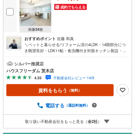
成約でもらえる
画像
34
枚
おすすめポイント
佐藤 和真
＼ペットと暮らせる/リフォーム済の4LDK・14階部分につ
き眺望良好・LDK11帖・食洗機付き対面キッチン新設・全
室フローリングにつきお掃除らくらく・専有面積ゆったり8
1平米【お買い物施設】・ローソン新御堂筋上新田店:徒歩2
シルバー推奨店
分・デイリーカナートイズミヤ上新田店:徒歩8分・キリン
ハウスフリーダム 茨木店
堂千中上新田店:徒歩8分・Maxvalu千里南町プラザ店:徒歩1
4.35
不動産会社レビュー 14件
4分・コーヨーSENRITO店:徒歩14分【教育施設】・ぬくも
りのおうち保育上新田園:徒歩4分・豊中市立新田小学校:徒
資料をもらう
（無料）
歩12分・豊中市立第九中学校:徒歩10分≫*≪*≫*≪*≫*≪*
≫*≪*≫*≪*≫*≪*≫*≪現地見学のご予約、物件詳細はお
気軽にお問合せくださいハウスフリーダム茨木店は店舗駐
電話する
（通話料無料）
車場完備、キッズスペース・授乳室（エアコン・空気清浄
機設置）がございます（19時以降も問合せ対応）≫*≪*≫*
取り扱い不動産会社をもっと見る（
全
2
社
）
≪*≫*≪*≫*≪*≫*≪*≫*≪*≫*≪