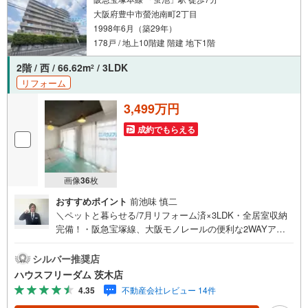
大阪府豊中市螢池南町2丁目
1998年6月（築29年）
178戸 / 地上10階建 階建 地下1階
2階 / 西 / 66.62m
/ 3LDK
2
リフォーム
3,499万円
成約でもらえる
画像
36
枚
おすすめポイント
前池味 慎二
＼ペットと暮らせる/7月リフォーム済×3LDK・全居室収納
完備！・阪急宝塚線、大阪モノレールの便利な2WAYアク
セス・宅配ボックス、オートロック付きのマンション！共
有施設充実・スーパー、コンビニ、学校徒歩10分圏内！
シルバー推奨店
【お買い物施設】・フードネットマート蛍池店:徒歩8分・
ハウスフリーダム 茨木店
コープ蛍池:徒歩8分・セブンイレブン豊中螢池中町店:徒歩
4.35
不動産会社レビュー 14件
5分・キリン堂豊中千里園店:徒歩7分【教育施設】・豊中市