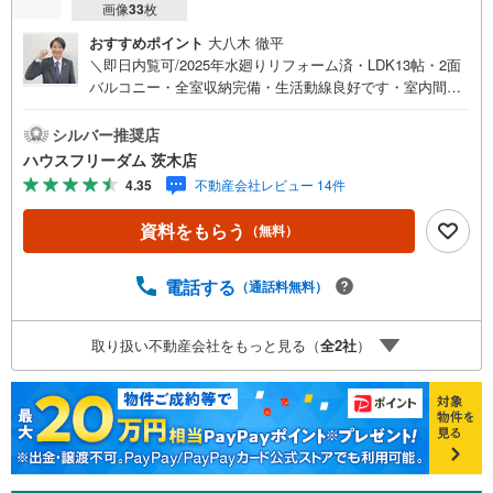
画像
33
枚
おすすめポイント
大八木 徹平
＼即日内覧可/2025年水廻りリフォーム済・LDK13帖・2面
バルコニー・全室収納完備・生活動線良好です・室内間取
り変更等のリフォームはご相談ください・オートロック・
宅配ボックスなど設備充実【リフォーム内容】キッチン・
シルバー推奨店
浴室・トイレ【お買い物施設】・ローソン豊中上野東一丁
ハウスフリーダム 茨木店
目店:徒歩7分・サンドラッグ豊中上野店:徒歩5分・シェフ
4.35
不動産会社レビュー 14件
カワカミ東豊中店:徒歩11分・フレンドマート豊中熊野店:
徒歩12分・スギ薬局豊中熊野店:徒歩9分【教育施設】・梅
資料をもらう
（無料）
花幼稚園:徒歩8分・豊中市立上野小学校:徒歩11分・豊中市
立第三中学校:徒歩11分≫*≪*≫*≪*≫*≪*≫*≪*≫*≪*≫*≪
*≫*≪現地見学のご予約、物件詳細はお気軽にお問合せく
電話する
（通話料無料）
ださいハウスフリーダム茨木店は店舗駐車場完備、キッズ
スペース・授乳室（エアコン・空気清浄機設置）がござい
取り扱い不動産会社をもっと見る（
全
2
社
）
ます（19時以降も問合せ対応）≫*≪*≫*≪*≫*≪*≫*≪*≫*
≪*≫*≪*≫*≪