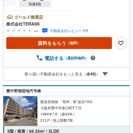
画像
2
枚
ゴールド推奨店
株式会社TERASS
-.--
不動産会社レビュー 2件
資料をもらう
（無料）
電話する
（通話料無料）
取り扱い不動産会社をもっと見る（
全
4
社
）
豊中野畑団地弐号棟
阪急箕面線 「桜井」駅 徒歩19分
大阪府豊中市春日町5丁目
1984年7月（築43年）
212戸 / 地上階数7階
3階 / 南東 / 69.35m
/ 3LDK
2