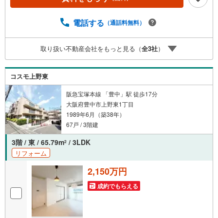
風の森保育園:徒歩6分・豊中市立上野小学校:徒歩13分・豊
中市立第十一中学校:徒歩29分≫*≪*≫*≪*≫*≪*≫*≪*≫*
≪*≫*≪*≫*≪現地見学のご予約、物件詳細はお気軽にお問
電話する
（通話料無料）
合せくださいハウスフリーダム茨木店は店舗駐車場完備、
キッズスペース・授乳室（エアコン・空気清浄機設置）が
取り扱い不動産会社をもっと見る（
全
3
社
）
ございます（19時以降も問合せ対応）≫*≪*≫*≪*≫*≪*≫
*≪*≫*≪*≫*≪*≫*≪
コスモ上野東
阪急宝塚本線 「豊中」駅 徒歩17分
大阪府豊中市上野東1丁目
1989年6月（築38年）
67戸 / 3階建
3階 / 東 / 65.79m
/ 3LDK
2
リフォーム
2,150万円
成約でもらえる