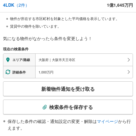
4LDK
（
2
件）
1億1,645万円
物件が所在する市区町村を対象とした平均価格を表示しています。
賃貸中の物件を除いています。
気になる物件がなかったら
条件を変更しよう！
現在の検索条件
大阪府｜大阪市天王寺区
エリア/路線
1,000万円
詳細条件
こ
新着物件通知を受け取る
の
検
索
検索条件を保存する
条
件
保存した条件の確認・通知設定の変更・解除は
マイページ
から行
で
えます。
通