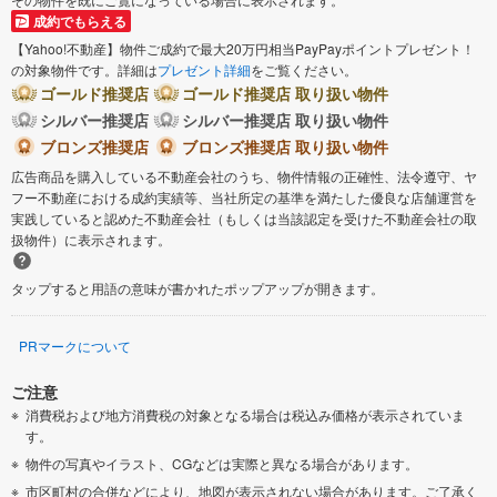
成約でもらえる
【Yahoo!不動産】物件ご成約で最大20万円相当PayPayポイントプレゼント！
の対象物件です。詳細は
プレゼント詳細
をご覧ください。
ゴールド推奨店
ゴールド推奨店 取り扱い物件
シルバー推奨店
シルバー推奨店 取り扱い物件
ブロンズ推奨店
ブロンズ推奨店 取り扱い物件
広告商品を購入している不動産会社のうち、物件情報の正確性、法令遵守、ヤ
フー不動産における成約実績等、当社所定の基準を満たした優良な店舗運営を
実践していると認めた不動産会社（もしくは当該認定を受けた不動産会社の取
扱物件）に表示されます。
タップすると用語の意味が書かれたポップアップが開きます。
PRマークについて
ご注意
消費税および地方消費税の対象となる場合は税込み価格が表示されていま
す。
物件の写真やイラスト、CGなどは実際と異なる場合があります。
市区町村の合併などにより、地図が表示されない場合があります。ご了承く