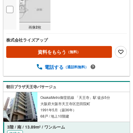
画像
2
枚
株式会社ライズアップ
資料をもらう
（無料）
電話する
（通話料無料）
朝日プラザ天王寺パサージュ
OsakaMetro御堂筋線 「天王寺」駅 徒歩5分
大阪府大阪市天王寺区悲田院町
1991年5月（築36年）
68戸 / 地上10階建
3階 / 南 / 13.89m
/ ワンルーム
2