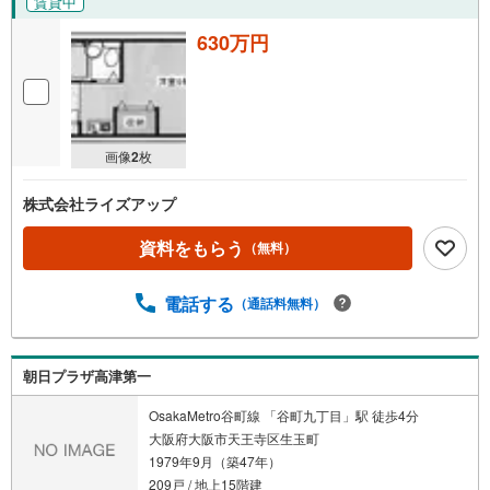
賃貸中
630万円
画像
2
枚
株式会社ライズアップ
資料をもらう
（無料）
電話する
（通話料無料）
朝日プラザ高津第一
OsakaMetro谷町線 「谷町九丁目」駅 徒歩4分
大阪府大阪市天王寺区生玉町
1979年9月（築47年）
209戸 / 地上15階建