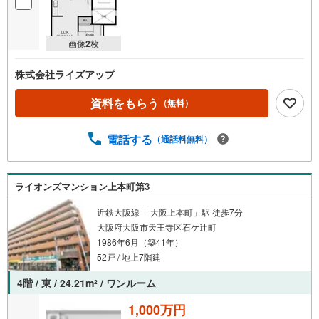
画像
2
枚
株式会社ライズアップ
資料をもらう
（無料）
電話する
（通話料無料）
ライオンズマンション上本町第3
近鉄大阪線 「大阪上本町」駅 徒歩7分
大阪府大阪市天王寺区石ケ辻町
1986年6月（築41年）
52戸 / 地上7階建
4階 / 東 / 24.21m
/ ワンルーム
2
1,000万円