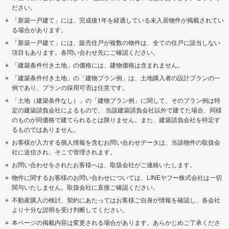
ださい。
「新築一戸建て」には、完成後1年を経過している未入居物件が掲載されてい
る場合があります。
「新築一戸建て」には、販売住戸が複数の物件は、全ての住戸に該当しない
項目もあります。各問い合わせ先にご確認ください。
「建築条件付き土地」の価格には、建物価格は含まれません。
「建築条件付き土地」の「建物プラン例」は、土地購入者の設計プランの一
例であり、プランの採用可否は任意です。
「土地（建築条件なし）」の「建物プラン例」に関して、そのプラン例は特
定の建築請負会社によるもので、 当該建築請負会社以外で建てた場合、同様
のものが同価格で建てられるとは限りません。また、建築請負会社を特定す
るものではありません。
お客様が入力する個人情報を含むお問い合わせデータは、当該物件の取扱会
社に送信され、そこで管理されます。
お問い合わせをされたお客様へは、取扱会社がご連絡いたします。
物件に関するお客様のお問い合わせについては、LINEヤフー株式会社は一切
関与いたしません。取扱会社に直接ご確認ください。
不動産購入の検討、契約にあたってはお客様ご自身が情報を確認し、各会社
より十分な説明を受け判断してください。
本ページの掲載内容は変更される場合があります。あらかじめご了承くださ