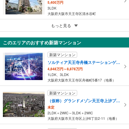
5,400万円
3LDK
大阪府大阪市天王寺区清水谷町
5
もっと見る
成約でもらえる
リベールグラン夕陽丘
7,580万円
このエリアのおすすめ新築マンション
2LDK
大阪府大阪市天王寺区上汐4丁目
新築マンション
ソルティア天王寺舟橋ステーションゲート
4,848万円～8,878万円
1LDK、3LDK
大阪府大阪市天王寺区舟橋町5番17（地番）
新築マンション
（仮称）グランドメゾン天王寺上汐プロジェクト
未定
2LDK＋2WIC～3LDK＋2WIC
大阪府大阪市天王寺区上汐6丁目2-11（地番）