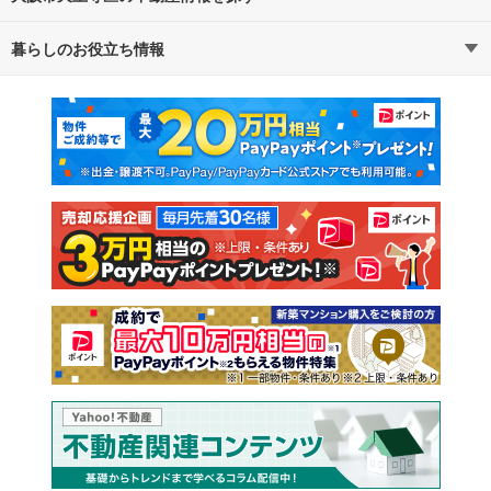
暮らしのお役立ち情報
不動産・住宅
賃貸住宅
通勤・通学時間から探す
地図から探す
マンションカタログ
教えて！住まいの先生
新築マンション
中古マンション
新築一戸建て
中古一戸建て
注文住宅
土地
売却査定