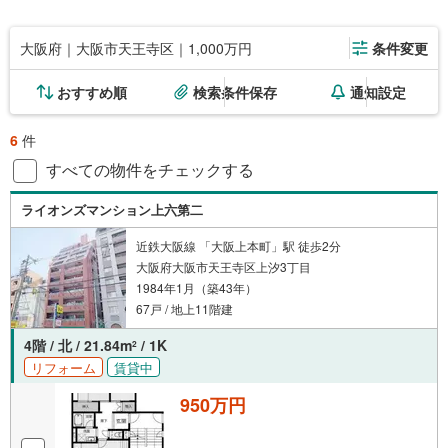
大阪府｜大阪市天王寺区｜1,000万円
条件変更
おすすめ順
検索条件保存
通知設定
6
件
すべての物件をチェックする
ライオンズマンション上六第二
近鉄大阪線 「大阪上本町」駅 徒歩2分
大阪府大阪市天王寺区上汐3丁目
1984年1月（築43年）
67戸 / 地上11階建
4階 / 北 / 21.84m
/ 1K
2
リフォーム
賃貸中
950万円