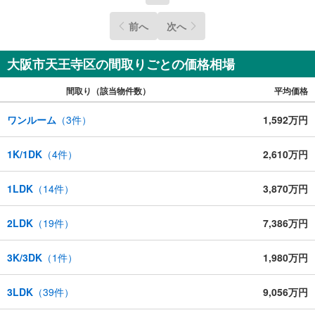
前へ
次へ
大阪市天王寺区の間取りごとの価格相場
間取り（該当物件数）
平均価格
ワンルーム
（
3
件）
1,592万円
1K/1DK
（
4
件）
2,610万円
1LDK
（
14
件）
3,870万円
2LDK
（
19
件）
7,386万円
3K/3DK
（
1
件）
1,980万円
3LDK
（
39
件）
9,056万円