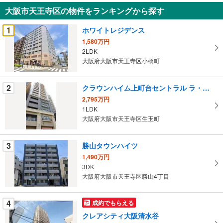
知
大阪市天王寺区の物件をランキングから探す
を
受
1
ホワイトレジデンス
け
1,580万円
取
2LDK
る
大阪府大阪市天王寺区小橋町
・
条
2
クラウンハイム上町台セントラル ラ・カーサ
件
2,795万円
を
1LDK
マ
大阪府大阪市天王寺区生玉町
イ
ペ
3
勝山タウンハイツ
ー
ジ
1,490万円
3DK
に
大阪府大阪市天王寺区勝山4丁目
保
存
す
4
成約でもらえる
る
クレアシティ大阪清水谷