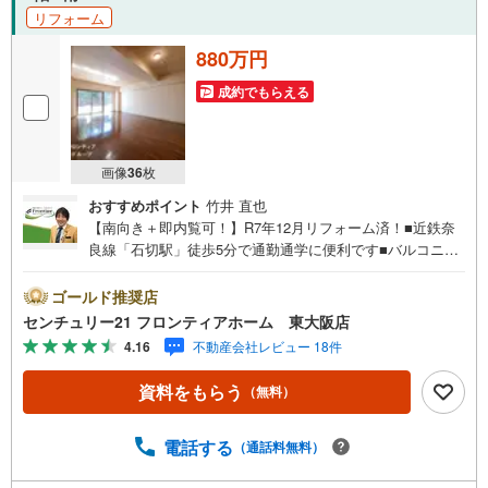
リフォーム
880万円
成約でもらえる
画像
36
枚
おすすめポイント
竹井 直也
【南向き＋即内覧可！】R7年12月リフォーム済！■近鉄奈
良線「石切駅」徒歩5分で通勤通学に便利です■バルコニー
が4箇所もあるので通風、陽当たり良好、お布団も干しやす
いです 特徴・周辺に利便施設も多く、生活環境が整ってお
ゴールド推奨店
ります・小学校までに徒歩3分でお子様の通学も安心です・
センチュリー21 フロンティアホーム 東大阪店
和室は居室としてはもちろん、ライフスタイルに合わせて
4.16
不動産会社レビュー 18件
自由にご活用いただけます リフォーム内容・CF貼替、洗い
工事一式 立地・東大阪市立石切東小学校 徒歩約3分・東大
資料をもらう
（無料）
阪市立石切中学校 徒歩約21分 弊社が選ばれる理由 1.お金
の扱い方のプロ、ファイナンシャルプランナーが資金計画
をサポート！2.買い替えなどにも対応できる売却専門チー
電話する
（通話料無料）
ムあり！3.たくさんの銀行と繋がりがあるため、最も低金