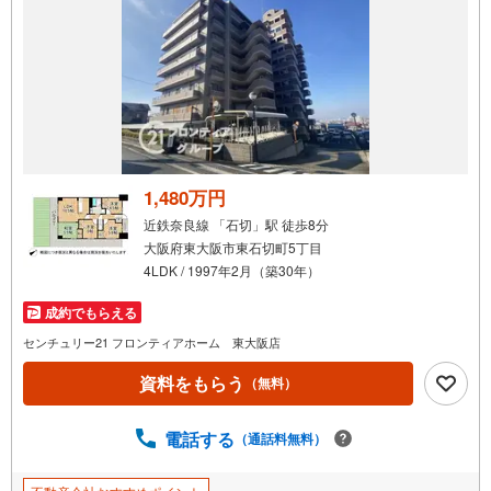
で
通
知
を
受
け
取
る
1,480万円
・
近鉄奈良線 「石切」駅 徒歩8分
条
大阪府東大阪市東石切町5丁目
件
4LDK / 1997年2月（築30年）
を
マ
成約でもらえる
イ
センチュリー21 フロンティアホーム 東大阪店
ペ
資料をもらう
ー
（無料）
ジ
に
電話する
（通話料無料）
保
存