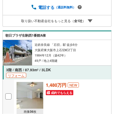
がりがあるため、最も低金利になるように審査が可能！4.
物件のお引渡し後に必要になったお家のリフォームも弊社
電話する
（通話料無料）
のリフォームプランナーがご提案！5.定期的にご連絡を繋
ぎ、有事の際に迅速にサポートいたします弊社は専門家同
取り扱い不動産会社をもっと見る（
全
1
社
）
士が連携をとっているため、より多くの知見がございま
す。お気軽にお問合せください！
朝日プラザ生駒西1番館A棟
近鉄奈良線 「石切」駅 徒歩6分
大阪府東大阪市上石切町2丁目
1984年12月（築42年）
49戸 / 地上4階建
3階 / 南西 / 87.93m
/ 3LDK
2
リフォーム
1,480万円
NEW
成約でもらえる
画像
36
枚