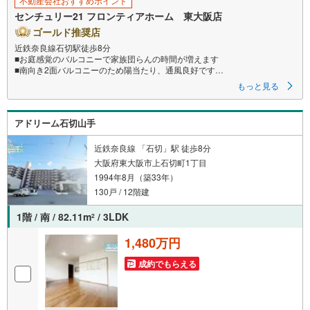
不動産会社おすすめポイント
す
センチュリー21 フロンティアホーム 東大阪店
る
ゴールド推奨店
近鉄奈良線石切駅徒歩8分
■お庭感覚のバルコニーで家族団らんの時間が増えます
■南向き2面バルコニーのため陽当たり、通風良好です
■全室収納付きで収納充実
もっと見る
特徴
・徒歩圏内にスーパーやコンビニがあり、便利な立地！
アドリーム石切山手
・リビング横にある5.5帖の和室は客間や子どもの遊び場、昼寝スペースな
ど用途多彩
・2沿線利用可能で通勤や通学にも便利です
近鉄奈良線 「石切」駅 徒歩8分
・ご家族の様子を見ながら料理ができる対面式キッチン
大阪府東大阪市上石切町1丁目
1994年8月（築33年）
立地
・石切東小学校まで徒歩約16分
130戸 / 12階建
・石切中学校まで徒歩約9分
1階 / 南 / 82.11m
/ 3LDK
2
弊社が選ばれる理由
1.お金の扱い方のプロ、ファイナンシャルプランナーが資金計画をサポー
1,480万円
ト！
2.買い替えなどにも対応できる売却専門チームあり！
成約でもらえる
3.たくさんの銀行と繋がりがあるため、最も低金利になるように審査が可
能！
4.物件のお引渡し後に必要になったお家のリフォームも弊社のリフォームプ
ランナーがご提案！