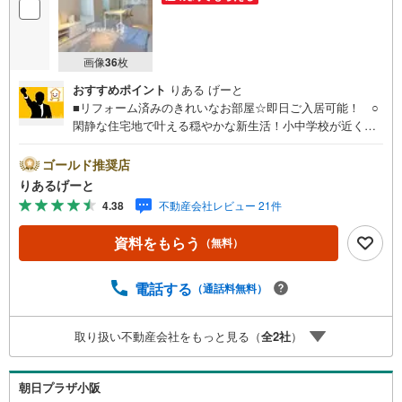
画像
36
枚
おすすめポイント
りある げーと
■リフォーム済みのきれいなお部屋☆即日ご入居可能！ ○
閑静な住宅地で叶える穏やかな新生活！小中学校が近くお
子様の通学も安心！ ○スーパー、商店街など、毎日のお買
い物に便利なお店も充実した立地！■物件検討中のお客さ
ゴールド推奨店
ま！ちょっと見学してみたいだけなどでも内覧可能です！
りあるげーと
売主さまの都合等で見学ができない場合がございます。お
4.38
不動産会社レビュー 21件
気軽に「りあるげーと」までお問合わせ下さい！■「りある
げーと」が選ばれるポイント！■年中休まず営業中！いつで
資料をもらう
（無料）
も対応致します！・営業時間:9:00～21:00上記の時間帯
は、お電話でのお問い合わせでスムーズに案内が可能で
す！■各種相談、承ります！■【無料送迎】「小さなお子さ
電話する
（通話料無料）
まをつれて外出しづらい」「来店までの交通手段が取りづ
らい」などご相談ください！営業スタッフがご自宅に伺っ
取り扱い不動産会社をもっと見る（
全
2
社
）
て送迎致します！【リフォーム相談】資格を持った専門ス
タッフがお悩みに合わせてお話をうかがい、お客さまにぴ
ったりの提案を行います！■その他:物件相談、住宅ローン
朝日プラザ小阪
相談、ご質問、気になること、何でもお気軽にご相談くだ