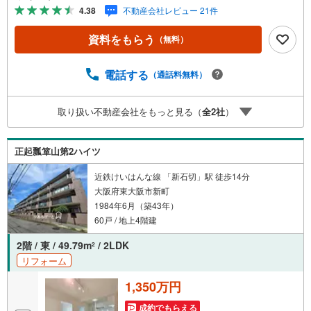
売主さまの都合等で見学ができない場合がございます。お
4.38
不動産会社レビュー 21件
気軽に「りあるげーと」までお問合わせ下さい！■「りある
げーと」が選ばれるポイント！■年中休まず営業中！いつで
資料をもらう
（無料）
も対応致します！・営業時間:9:00～21:00上記の時間帯
は、お電話でのお問い合わせでスムーズに案内が可能で
す！■各種相談、承ります！■【無料送迎】「小さなお子さ
電話する
（通話料無料）
まをつれて外出しづらい」「来店までの交通手段が取りづ
らい」などご相談ください！営業スタッフがご自宅に伺っ
取り扱い不動産会社をもっと見る（
全
2
社
）
て送迎致します！【リフォーム相談】資格を持った専門ス
タッフがお悩みに合わせてお話をうかがい、お客さまにぴ
ったりの提案を行います！■その他:物件相談、住宅ローン
正起瓢箪山第2ハイツ
相談、ご質問、気になること、何でもお気軽にご相談くだ
さい！
近鉄けいはんな線 「新石切」駅 徒歩14分
大阪府東大阪市新町
1984年6月（築43年）
60戸 / 地上4階建
2階 / 東 / 49.79m
/ 2LDK
2
リフォーム
1,350万円
成約でもらえる