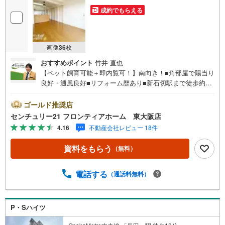
成約でもらえる
画像
36
枚
おすすめポイント
竹井 直也
【ペット飼育可能＋即内覧可！】南向き！■角部屋で陽当り
良好・通風良好■リフォーム歴あり■新石切駅まで徒歩約18
分■3面バルコニー■関西スーパーまで徒歩約1分で便利です
特徴・孔舎衙小学校まで徒歩約9分でお子様の通学も安心・
ゴールド推奨店
全居室収納がありお部屋もスッキリ・閑静な住宅街で落ち
センチュリー21 フロンティアホーム 東大阪店
着いて生活できます リフォーム内容・2019年・和室から洋
4.16
不動産会社レビュー 18件
室・トイレ・建具・フローリング・2021年・レンジフー
ド・洗面化粧台 立地・東大阪市立孔舎衙小学校まで徒歩約
資料をもらう
（無料）
9分・東大阪市立孔舎衙中学校まで徒歩約18分 弊社が選ば
れる理由 1.お金の扱い方のプロ、ファイナンシャルプラン
ナーが資金計画をサポート！2.買い替えなどにも対応でき
電話する
（通話料無料）
る売却専門チームあり！3.たくさんの銀行と繋がりがある
ため、最も低金利になるように審査が可能！4.物件のお引
渡し後に必要になったお家のリフォームも弊社のリフォー
P・Sハイツ
ムプランナーがご提案！5.定期的にご連絡を繋ぎ、有事の
際に迅速にサポートいたします