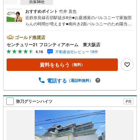
画像
36
枚
おすすめポイント
竹井 直也
近鉄奈良線石切駅徒歩8分■お庭感覚のバルコニーで家族団
らんの時間が増えます■南向き2面バルコニーのため陽当た
り、通風良好です■全室収納付きで収納充実 特徴・徒歩圏
内にスーパーやコンビニがあり、便利な立地！・リビング
ゴールド推奨店
横にある5.5帖の和室は客間や子どもの遊び場、昼寝スペー
センチュリー21 フロンティアホーム 東大阪店
スなど用途多彩・2沿線利用可能で通勤や通学にも便利で
4.16
不動産会社レビュー 18件
す・ご家族の様子を見ながら料理ができる対面式キッチン
立地・石切東小学校まで徒歩約16分・石切中学校まで徒歩
資料をもらう
（無料）
約9分 弊社が選ばれる理由 1.お金の扱い方のプロ、ファイ
ナンシャルプランナーが資金計画をサポート！2.買い替え
などにも対応できる売却専門チームあり！3.たくさんの銀
電話する
（通話料無料）
行と繋がりがあるため、最も低金利になるように審査が可
能！4.物件のお引渡し後に必要になったお家のリフォーム
も弊社のリフォームプランナーがご提案！5.定期的にご連
弥刀グリーンハイツ
PR
絡を繋ぎ、有事の際に迅速にサポートいたします弊社は専
門家同士が連携をとっているため、より多くの知見がござ
います。