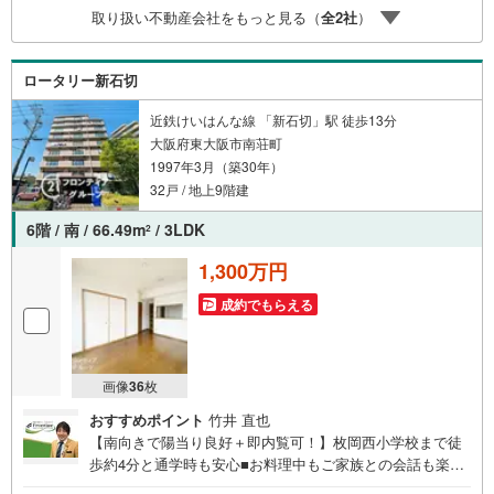
利になるように審査が可能4.物件のお引渡し後に必要にな
取り扱い不動産会社をもっと見る（
全
2
社
）
ったお家のリフォームも弊社のリフォームプランナーがご
提案弊社は専門家同士が連携をとっているため、より多く
の知見がございます。お気軽にお問合せください！
ロータリー新石切
近鉄けいはんな線 「新石切」駅 徒歩13分
大阪府東大阪市南荘町
1997年3月（築30年）
32戸 / 地上9階建
6階 / 南 / 66.49m
/ 3LDK
2
1,300万円
成約でもらえる
画像
36
枚
おすすめポイント
竹井 直也
【南向きで陽当り良好＋即内覧可！】枚岡西小学校まで徒
歩約4分と通学時も安心■お料理中もご家族との会話も楽し
めるカウンターキッチン■不在時の荷物受け取りに便利な宅