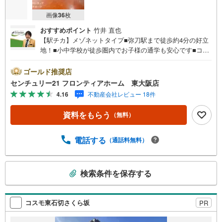
画像
36
枚
おすすめポイント
竹井 直也
【駅チカ】メゾネットタイプ■弥刀駅まで徒歩約4分の好立
地！■小中学校が徒歩圏内でお子様の通学も安心です■コン
ビニ・スーパー徒歩圏内でお買い物に便利！
ゴールド推奨店
センチュリー21 フロンティアホーム 東大阪店
4.16
不動産会社レビュー 18件
資料をもらう
（無料）
電話する
（通話料無料）
こ
検索条件を保存する
の
検
索
コスモ東石切さくら坂
PR
条
件