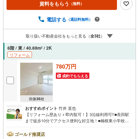
利 立地・東大阪市立楠根東小学校まで徒歩約7分・東大阪
資料をもらう
（無料）
市立楠根中学校まで徒歩約13分 弊社が選ばれる理由 1.お金
の扱い方のプロ、ファイナンシャルプランナーが資金計画
をサポート！2.買い替えなどにも対応できる売却専門チー
電話する
（通話料無料）
ムあり！3.たくさんの銀行と繋がりがあるため、最も低金
利になるように審査が可能！4.物件のお引渡し後に必要に
取り扱い不動産会社をもっと見る（
全
3
社
）
なったお家のリフォームも弊社のリフォームプランナーが
ご提案！弊社は専門家同士が連携をとっているため、より
6階 / 東 / 40.69m
/ 2K
2
多くの知見がございますお気軽にお問合せください！
リフォーム
780万円
成約でもらえる
画像
36
枚
おすすめポイント
竹井 直也
【リフォーム歴あり＋即内覧可！】3沿線利用可!!■長田駅
まで徒歩10分でアクセス便利な好立地！■楠根東小学校ま
で徒歩7分！お子様の登下校にも安心の距離■スーパー、コ
ンビニが徒歩10分圏内にあり日常生活のお買い物に助かり
ゴールド推奨店