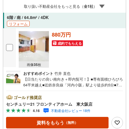
きる売却専門チームあり！3.たくさんの銀行と繋がりがあ
取り扱い不動産会社をもっと見る（
全
1
社
）
るため、最も低金利になるように審査が可能！4.物件のお
引渡し後に必要になったお家のリフォームも弊社のリフォ
6階 / 南 / 64.8m
/ 4DK
2
ームプランナーがご提案！
リフォーム
880万円
成約でもらえる
画像
35
枚
おすすめポイント
竹井 直也
【日当たりの良い南向き＋即内覧可！】■専有面積ひろびろ
64平米越え■近鉄奈良線「河内小阪」駅より徒歩約5分■7階
建てのお部屋は6階部分となります 特徴・4DK・奈良・難
波などにもアクセス便利な立地・投資用マンションとして
ゴールド推奨店
もご検討可能 立地・高井田東小学校まで徒歩約14分（約11
センチュリー21 フロンティアホーム 東大阪店
00m）・高井田東小坂中学校まで徒歩約14分（約1100m）
4.16
不動産会社レビュー 18件
弊社が選ばれる理由 1.お金の扱い方のプロ、ファイナンシ
ャルプランナーが資金計画をサポート！2.買い替えなどに
資料をもらう
（無料）
も対応できる売却専門チームあり！3.たくさんの銀行と繋