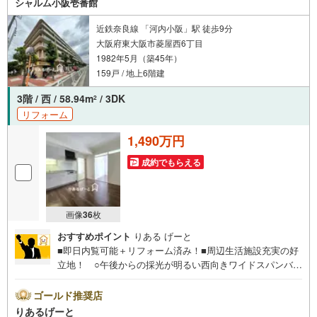
シャルム小阪壱番館
問、気になること、何でもお気軽にご相談ください！
近鉄奈良線 「河内小阪」駅 徒歩9分
大阪府東大阪市菱屋西6丁目
1982年5月（築45年）
159戸 / 地上6階建
3階 / 西 / 58.94m
/ 3DK
2
リフォーム
1,490万円
成約でもらえる
画像
36
枚
おすすめポイント
りある げーと
■即日内覧可能＋リフォーム済み！■周辺生活施設充実の好
立地！ ○午後からの採光が明るい西向きワイドスパンバル
コニーで陽当り良好！ ○日々の生活に必要なものが揃うス
ーパーが近隣にあり、便利ですね!!■物件検討中のお客さ
ゴールド推奨店
ま！ちょっと見学してみたいだけなどでも内覧可能です！
りあるげーと