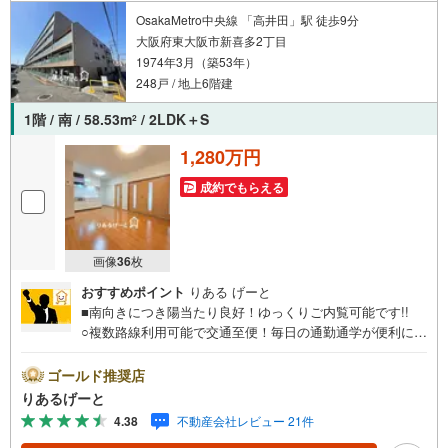
さい！
OsakaMetro中央線 「高井田」駅 徒歩9分
大阪府東大阪市新喜多2丁目
1974年3月（築53年）
248戸 / 地上6階建
1階 / 南 / 58.53m
/ 2LDK＋S
2
1,280万円
成約でもらえる
画像
36
枚
おすすめポイント
りある げーと
■南向きにつき陽当たり良好！ゆっくりご内覧可能です!!
○複数路線利用可能で交通至便！毎日の通勤通学が便利にな
って嬉しいですね☆ ○コミュニケーションが取りやすい真
ん中リビングタイプのお部屋！■物件検討中のお客さま！ち
ゴールド推奨店
ょっと見学してみたいだけなどでも内覧可能です！売主さ
りあるげーと
まの都合等で見学ができない場合がございます。お気軽に
4.38
不動産会社レビュー 21件
「りあるげーと」までお問合わせ下さい！■「りあるげー