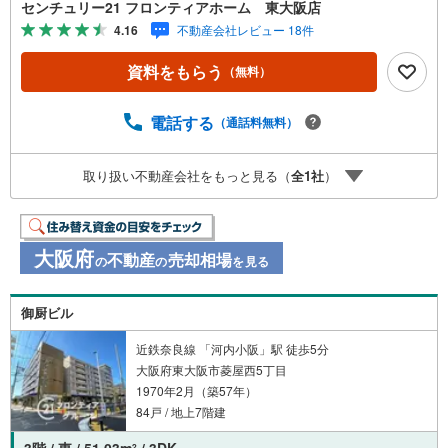
ますね 特徴・長田北公園まで徒歩11分で子育て世代のファ
センチュリー21 フロンティアホーム 東大阪店
ミリーにもおススメです！・全居室収納がありお部屋もス
4.16
不動産会社レビュー 18件
ッキリ片付きますね。・空家につきゆっくりとご内覧いた
だけます！ 立地・東大阪市立楠根東小学校まで徒歩約7
資料をもらう
（無料）
分・東大阪市楠根中学校まで徒歩約13分 弊社が選ばれる理
由 1.お金の扱い方のプロ、ファイナンシャルプランナーが
資金計画をサポート！2.買い替えなどにも対応できる売却
電話する
（通話料無料）
専門チームあり！3.たくさんの銀行と繋がりがあるため、
最も低金利になるように審査が可能！4.物件のお引渡し後
取り扱い不動産会社をもっと見る（
全
1
社
）
に必要になったお家のリフォームも弊社のリフォームプラ
ンナーがご提案！弊社は専門家同士が連携をとっているた
め、より多くの知見がございます。お気軽にお問合せくだ
さい！
大阪府
不動産
売却相場
の
の
を見る
御厨ビル
近鉄奈良線 「河内小阪」駅 徒歩5分
大阪府東大阪市菱屋西5丁目
1970年2月（築57年）
84戸 / 地上7階建
3階 / 東 / 51.03m
/ 3DK
2