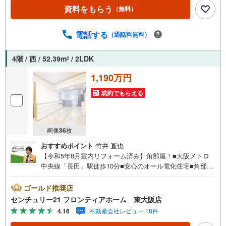
な立地＜周辺環境＞・サンディ東大阪七軒家店:徒歩9分（6
資料をもらう
（無料）
91m）・ファミリーマート長田中五丁目店:徒歩4分（301
m）・スギドラッグ東大阪長田店:徒歩10分（747m）・楠
根東小学校:徒歩7分（553m）・楠根中学校:徒歩13分（100
電話する
（通話料無料）
6m）＜会社の特徴＞ハウスフリーダムは【東証スタンダー
ド上場企業】です！不動産購入や住宅ローンについては、
4階 / 西 / 52.39m
/ 2LDK
2
ハウスフリーダムにお任せ下さい！（ご来店の際は、店舗
に駐車場を完備しております）
1,190万円
-・-・-・-・-・-・-・-・-・-・-・-・-・
成約でもらえる
画像
36
枚
おすすめポイント
竹井 直也
【令和5年8月室内リフォーム済み】角部屋！■大阪メトロ
中央線「長田」駅徒歩10分■安心のオール電化住宅■角部屋
につき通風・陽当り良好■全居室6帖以上のゆとりある2LDK
特徴・西向きバルコニーにつき午後の陽当たりも良好・お
ゴールド推奨店
掃除のしやすいIHクッキングヒーター採用・プライバシー
センチュリー21 フロンティアホーム 東大阪店
を確保しやすいバス・トイレ別・クローゼット2箇所あり収
4.16
不動産会社レビュー 18件
納力も備えた間取り・2沿線利用可能な立地で通勤通学に便