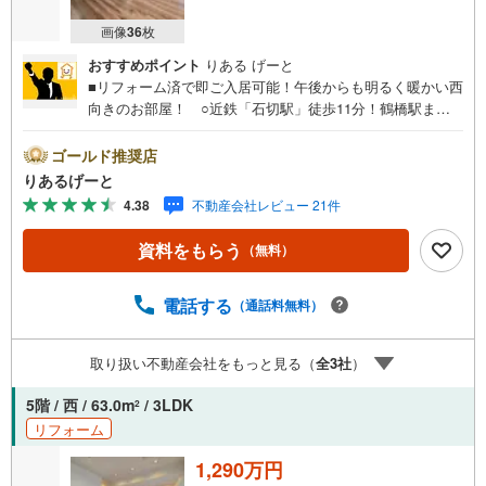
画像
36
枚
おすすめポイント
りある げーと
■リフォーム済で即ご入居可能！午後からも明るく暖かい西
向きのお部屋！ ○近鉄「石切駅」徒歩11分！鶴橋駅まで
急行13分で通勤・通学もラクラク。 ○各室収納完備です
っきりとした暮らしが叶います！■物件検討中のお客さま！
ゴールド推奨店
ちょっと見学してみたいだけなどでも内覧可能です！売主
りあるげーと
さまの都合等で見学ができない場合がございます。お気軽
4.38
不動産会社レビュー 21件
に「りあるげーと」までお問合わせ下さい！■「りあるげー
と」が選ばれるポイント！■年中休まず営業中！いつでも対
資料をもらう
（無料）
応致します！・営業時間:9:00～21:00上記の時間帯は、お
電話でのお問い合わせでスムーズに案内が可能です！■各種
相談、承ります！■【無料送迎】「小さなお子さまをつれて
電話する
（通話料無料）
外出しづらい」「来店までの交通手段が取りづらい」など
ご相談ください！営業スタッフがご自宅に伺って送迎致し
取り扱い不動産会社をもっと見る（
全
3
社
）
ます！【リフォーム相談】資格を持った専門スタッフがお
悩みに合わせてお話をうかがい、お客さまにぴったりの提
5階 / 西 / 63.0m
/ 3LDK
2
案を行います！■その他:物件相談、住宅ローン相談、ご質
リフォーム
問、気になること、何でもお気軽にご相談ください！
1,290万円