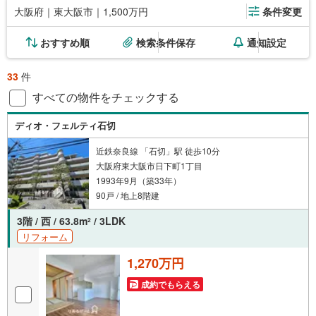
大阪府｜東大阪市｜1,500万円
条件変更
おすすめ順
検索条件保存
通知設定
33
件
すべての物件をチェックする
ディオ・フェルティ石切
近鉄奈良線 「石切」駅 徒歩10分
大阪府東大阪市日下町1丁目
1993年9月（築33年）
90戸 / 地上8階建
3階 / 西 / 63.8m
/ 3LDK
2
リフォーム
1,270万円
成約でもらえる