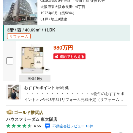
OsakaMetro中央線 「長田」駅 徒歩10分
大阪府東大阪市長田中4丁目
1975年2月（築52年）
51戸 / 地上9階建
3階 / 西 / 40.69m
/ 1LDK
2
リフォーム
980万円
成約でもらえる
画像
19
枚
おすすめポイント
岩城 健
-・-・-・-・-・-・-・-・-・-・-・-・-・＜物件のおすすめポ
イント＞○令和8年3月リフォーム完成予定（リフォーム実
施中）リフォーム内容↓↓・キッチン交換 ・浴室交換・ト
イレ交換 ・全フローリング貼替・全クロス貼替 ・クッ
ゴールド推奨店
ションフロア張替・全建具交換 ・靴箱新調 ・洗面化粧
ハウスフリーダム 東大阪店
台交換○大阪メトロ中央線/近鉄けいはんな線「長田」駅ま
4.55
不動産会社レビュー 18件
で徒歩10分！〇買い物施設は徒歩10分圏内に複数ある便利