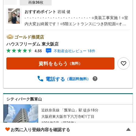
5.定期的にご連絡を繋ぎ、有事の際に迅速にサポートいたします
画像
36
枚
弊社は専門家同士が連携をとっているため、より多くの知見がございま
おすすめポイント
岩城 健
す。
-・-・-・-・-・-・-・-・-・-・-・-・-・○美装工事実施！○室
内大変お綺麗です！○5階エントランスにつき防犯面○オー
トロック付きマンション○大切なペットと暮らせるマンショ
ンです！○南向きにつき暖かな陽光が差し込みます○周辺環
ゴールド推奨店
境・ファミリーマート東石切公園前店 徒歩9分（約670
ハウスフリーダム 東大阪店
m）・ファミリーマート石切駅前店 徒歩9分（約690
4.55
不動産会社レビュー 18件
m）・じゃんぼ食鮮館石切店 徒歩19分（約1459m）・東
大阪市立石切東小学校 徒歩12分（約950m）・東大阪市立
資料をもらう
（無料）
石切中学校 徒歩24分（約1909m）ぜひお気軽にお問い合
わせください。○会社の特徴○ハウスフリーダムは【東証ス
タンダード上場企業】です！不動産購入や住宅ローンにつ
電話する
（通話料無料）
いては、ハウスフリーダムにお任せ下さい。（ご来店の際
は、店舗に駐車場を完備しております）
-・-・-・-・-・-・-・-・-・-・-・-・-・
シティパーク瓢箪山
近鉄奈良線 「瓢箪山」駅 徒歩18分
大阪府東大阪市下六万寺町1丁目
1991年2月（築36年）
155戸 / 地上10階建
お気に入り登録内容を確認する