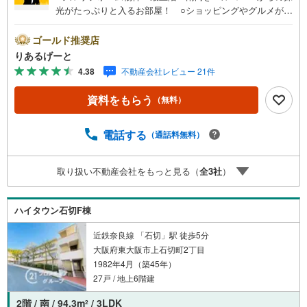
光がたっぷりと入るお部屋！ ○ショッピングやグルメが身
近に揃い、便利さ・楽しさが集う住環境！ ○近鉄難波・奈
良線「若江岩田」駅まで徒歩13分！■物件検討中のお客さ
ゴールド推奨店
ま！ちょっと見学してみたいだけなどでも内覧可能です！
りあるげーと
売主さまの都合等で見学ができない場合がございます。お
4.38
不動産会社レビュー 21件
気軽に「りあるげーと」までお問合わせ下さい！■「りある
げーと」が選ばれるポイント！■年中休まず営業中！いつで
資料をもらう
（無料）
も対応致します！・営業時間:9:00～21:00上記の時間帯
は、お電話でのお問い合わせでスムーズに案内が可能で
す！■各種相談、承ります！■【無料送迎】「小さなお子さ
電話する
（通話料無料）
まをつれて外出しづらい」「来店までの交通手段が取りづ
らい」などご相談ください！営業スタッフがご自宅に伺っ
取り扱い不動産会社をもっと見る（
全
3
社
）
て送迎致します！【リフォーム相談】資格を持った専門ス
タッフがお悩みに合わせてお話をうかがい、お客さまにぴ
ったりの提案を行います！■その他:物件相談、住宅ローン
ハイタウン石切F棟
相談、ご質問、気になること、何でもお気軽にご相談くだ
さい！
近鉄奈良線 「石切」駅 徒歩5分
大阪府東大阪市上石切町2丁目
1982年4月（築45年）
27戸 / 地上6階建
2階 / 南 / 94.3m
/ 3LDK
2