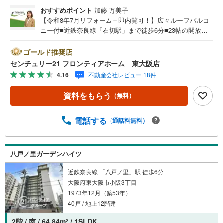
おすすめポイント
加藤 万美子
【令和8年7月リフォーム＋即内覧可！】広々ルーフバルコ
ニー付■近鉄奈良線「石切駅」まで徒歩6分■23帖の開放感
あるLDK■南西向きで採光良好■専有面積87m2超のゆとりあ
る3LDK リフォーム内容・クロス張替・床張替・ハウスク
ゴールド推奨店
リーニング 立地・東大阪市立石切東小学校まで徒歩約4
センチュリー21 フロンティアホーム 東大阪店
分・東大阪市立石切中学校まで徒歩約23分 弊社が選ばれる
4.16
不動産会社レビュー 18件
理由 1.お金の扱い方のプロ、ファイナンシャルプランナー
が資金計画をサポート！2.買い替えなどにも対応できる売
資料をもらう
（無料）
却専門チームあり！3.たくさんの銀行と繋がりがあるた
め、最も低金利になるように審査が可能！4.物件のお引渡
し後に必要になったお家のリフォームも弊社のリフォーム
電話する
（通話料無料）
プランナーがご提案！5.定期的にご連絡を繋ぎ、有事の際
に迅速にサポートいたします弊社は専門家同士が連携をと
っているため、より多くの知見がございますお気軽にお問
八戸ノ里ガーデンハイツ
合せください
近鉄奈良線 「八戸ノ里」駅 徒歩6分
大阪府東大阪市小阪3丁目
1973年12月（築53年）
40戸 / 地上12階建
2階 / 南 / 64.84m
/ 1SLDK
2