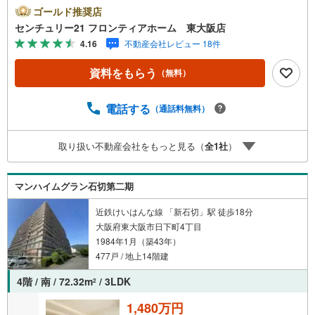
配ボックスを完備■クローゼットや押入、シューズボックス
ゴールド推奨店
など充実の収納スペース 特徴・洋室2部屋に加えて落ち着
センチュリー21 フロンティアホーム 東大阪店
きのある約6帖の和室がございます・ 6階部分につき眺望も
4.16
不動産会社レビュー 18件
良好な3LDK住戸 立地・東大阪市立枚岡西小学校まで徒歩
約4分・東大阪市立枚岡中学校まで徒歩約8分 弊社が選ばれ
資料をもらう
（無料）
る理由 1.お金の扱い方のプロ、ファイナンシャルプランナ
ーが資金計画をサポート！2.買い替えなどに対応できる売
却専門チームあり！3.たくさんの銀行と繋がりがあるた
電話する
（通話料無料）
め、最も低金利になるように審査が可能！4.物件のお引渡
し後に必要になったお家のリフォームも弊社のリフォーム
取り扱い不動産会社をもっと見る（
全
1
社
）
プランナーがご提案！5.定期的にご連絡を繋ぎ、有事の際
に迅速にサポートいたします弊社は専門家同士が連携をと
っているため、より多くの知見がございますお気軽にお問
マンハイムグラン石切第二期
合せください！
近鉄けいはんな線 「新石切」駅 徒歩18分
大阪府東大阪市日下町4丁目
1984年1月（築43年）
477戸 / 地上14階建
4階 / 南 / 72.32m
/ 3LDK
2
1,480万円