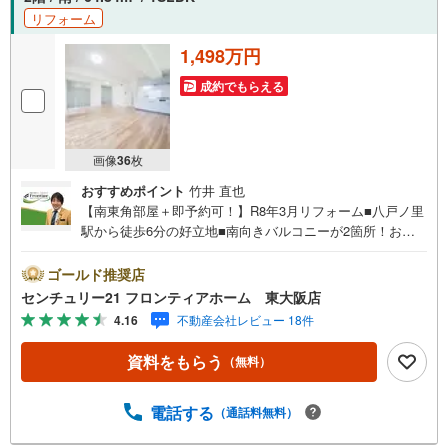
リフォーム
1,498万円
成約でもらえる
画像
36
枚
おすすめポイント
竹井 直也
【南東角部屋＋即予約可！】R8年3月リフォーム■八戸ノ里
駅から徒歩6分の好立地■南向きバルコニーが2箇所！お洗
濯物も良く乾きます。■周辺環境充実。間取り変更のご相談
も可能です。 リフォーム内容・システムキッチン入替・全
ゴールド推奨店
室クロス張替・全室フローリング張り替え（リビング・洋
センチュリー21 フロンティアホーム 東大阪店
室・サービスルーム・廊下）・洗面所、トイレ CF張替 立
4.16
不動産会社レビュー 18件
地・東大阪市立八戸の里小学校まで徒歩約5分・東大阪市立
小阪中学校まで徒歩約18分 弊社が選ばれる理由 1.お金の扱
資料をもらう
（無料）
い方のプロ、ファイナンシャルプランナーが資金計画をサ
ポート！2.買い替えなどにも対応できる売却専門チームあ
り！3.たくさんの銀行と繋がりがあるため、最も低金利に
電話する
（通話料無料）
なるように審査が可能！4.物件のお引渡し後に必要になっ