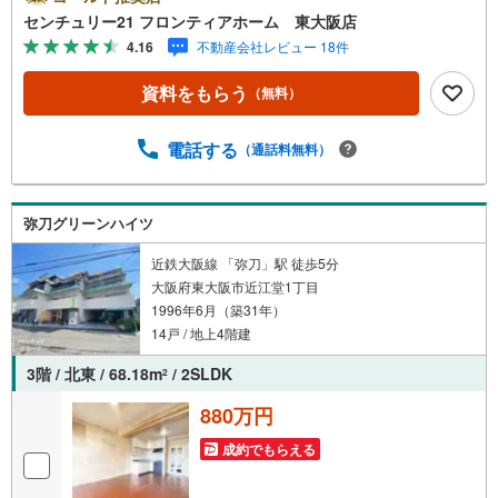
システムキッチン新調・浴室ユニットバス新調・温水洗浄
センチュリー21 フロンティアホーム 東大阪店
便座付トイレ新調・洗面化粧台新調・クロス貼替え、給湯
4.16
不動産会社レビュー 18件
器新調 立地・枚岡西小学校まで徒歩約6分（約460m）・枚
岡中学校まで徒歩約7分（約550m） 弊社が選ばれる理由 1.
資料をもらう
（無料）
お金の扱い方のプロ、ファイナンシャルプランナーが資金
計画をサポート！2.買い替えなどにも対応できる売却専門
チームあり！3.たくさんの銀行と繋がりがあるため、最も
電話する
（通話料無料）
低金利になるように審査が可能！4.物件のお引渡し後に必
要になったお家のリフォームも弊社のリフォームプランナ
ーがご提案！5.定期的にご連絡を繋ぎ、有事の際に迅速に
弥刀グリーンハイツ
サポートいたします弊社は専門家同士が連携をとっている
ため、より多くの知見がございます。お気軽にお問合せく
近鉄大阪線 「弥刀」駅 徒歩5分
ださい！
大阪府東大阪市近江堂1丁目
1996年6月（築31年）
14戸 / 地上4階建
3階 / 北東 / 68.18m
/ 2SLDK
2
880万円
成約でもらえる