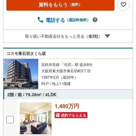
と」が選ばれるポイント！■年中休まず営業中！いつでも対
資料をもらう
（無料）
応致します！・営業時間:9:00～21:00上記の時間帯は、お
電話でのお問い合わせでスムーズに案内が可能です！■各種
相談、承ります！■【無料送迎】「小さなお子さまをつれて
電話する
（通話料無料）
外出しづらい」「来店までの交通手段が取りづらい」など
ご相談ください！営業スタッフがご自宅に伺って送迎致し
取り扱い不動産会社をもっと見る（
全
2
社
）
ます！【リフォーム相談】資格を持った専門スタッフがお
悩みに合わせてお話をうかがい、お客さまにぴったりの提
案を行います！■その他:物件相談、住宅ローン相談、ご質
コスモ東石切さくら坂
問、気になること、何でもお気軽にご相談ください！
近鉄奈良線 「石切」駅 徒歩8分
大阪府東大阪市東石切町5丁目
1997年2月（築30年）
65戸 / 地上11階建
2階 / 南 / 79.38m
/ 4LDK
2
1,480万円
成約でもらえる