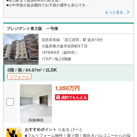
■小中学校が徒歩圏内でお子様の通学も安心です
■コンビニ・スーパー徒歩圏内でお買い物に便利！
もっと見る
プレジデント東大阪 一号棟
近鉄奈良線 「若江岩田」駅 徒歩13分
大阪府東大阪市岩田町6丁目
1976年9月（築50年）
173戸 / 地上5階建
5階 / 南 / 64.67m
/ 2LDK
2
リフォーム
1,050万円
成約でもらえる
画像
36
枚
おすすめポイント
りある げーと
■フルリフォーム物件！最上階！南向きバルコニーからの採