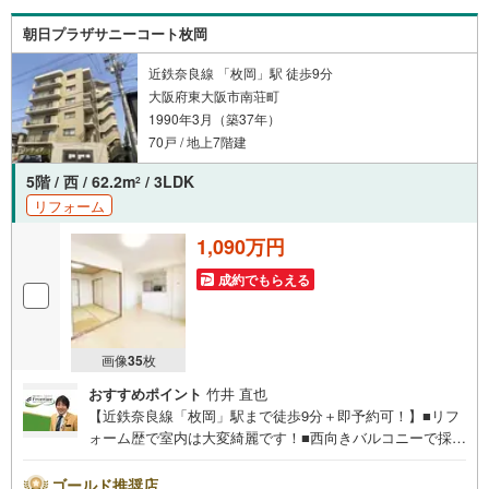
たお家のリフォームも弊社のリフォームプランナーがご提
案！5.定期的にご連絡を繋ぎ、有事の際に迅速にサポート
朝日プラザサニーコート枚岡
いたします弊社は専門家同士が連携をとっているため、よ
り多くの知見がございますお気軽にお問合せください！
近鉄奈良線 「枚岡」駅 徒歩9分
大阪府東大阪市南荘町
1990年3月（築37年）
70戸 / 地上7階建
5階 / 西 / 62.2m
/ 3LDK
2
リフォーム
1,090万円
成約でもらえる
画像
35
枚
おすすめポイント
竹井 直也
【近鉄奈良線「枚岡」駅まで徒歩9分＋即予約可！】■リフ
ォーム歴で室内は大変綺麗です！■西向きバルコニーで採光
も取れる機能的な3LDK■スーパー「万代鷹殿店」徒歩約9分
など周辺環境も充実 リフォーム内容（2019年4月実施）・
ゴールド推奨店