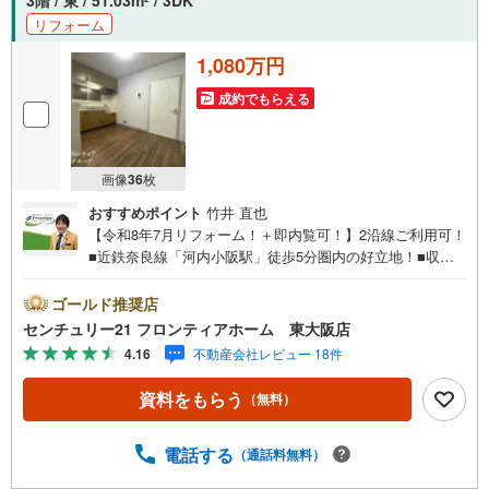
リフォーム
1,080万円
成約でもらえる
画像
36
枚
おすすめポイント
竹井 直也
【令和8年7月リフォーム！＋即内覧可！】2沿線ご利用可！
■近鉄奈良線「河内小阪駅」徒歩5分圏内の好立地！■収納
スペースを豊富に確保し荷物もスッキリ！■陽当り・通風良
好な3DKの住まい 特徴・和室が3室あり落ち着きのある住
ゴールド推奨店
空間が広がります・エレベーター完備で上階への移動もス
センチュリー21 フロンティアホーム 東大阪店
ムーズです・管理人日勤のため管理体制も良好です リフォ
4.16
不動産会社レビュー 18件
ーム内容・全室クロス貼替・洗面台新調・給湯機新調・浴
槽新調・TVモニターホン新調・畳表替え・ふすま貼替・ハ
資料をもらう
（無料）
ウスクリーニング 立地・東大阪市立高井田東小学校まで徒
歩約13分・東大阪市立長栄中学校まで徒歩約14分 弊社が選
ばれる理由 1.お金の扱い方のプロ、ファイナンシャルプラ
電話する
（通話料無料）
ンナーが資金計画をサポート！2.買い替えなどにも対応で