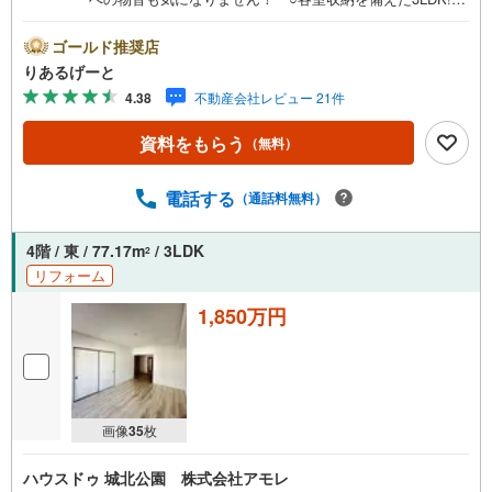
すっきりとした暮らしが叶います！ ○2駅2路線が利用可
能で交通至便！周辺環境も充実！■物件検討中のお客さま！
ゴールド推奨店
ちょっと見学してみたいだけなどでも内覧可能です！売主
りあるげーと
さまの都合等で見学ができない場合がございます。お気軽
4.38
不動産会社レビュー 21件
に「りあるげーと」までお問合わせ下さい！■「りあるげー
と」が選ばれるポイント！■年中休まず営業中！いつでも対
資料をもらう
（無料）
応致します！・営業時間:9:00～21:00上記の時間帯は、お
電話でのお問い合わせでスムーズに案内が可能です！■各種
相談、承ります！■【無料送迎】「小さなお子さまをつれて
電話する
（通話料無料）
外出しづらい」「来店までの交通手段が取りづらい」など
ご相談ください！営業スタッフがご自宅に伺って送迎致し
4階 / 東 / 77.17m
/ 3LDK
2
ます！【リフォーム相談】資格を持った専門スタッフがお
リフォーム
悩みに合わせてお話をうかがい、お客さまにぴったりの提
案を行います！■その他:物件相談、住宅ローン相談、ご質
1,850万円
問、気になること、何でもお気軽にご相談ください！
画像
35
枚
ハウスドゥ 城北公園 株式会社アモレ