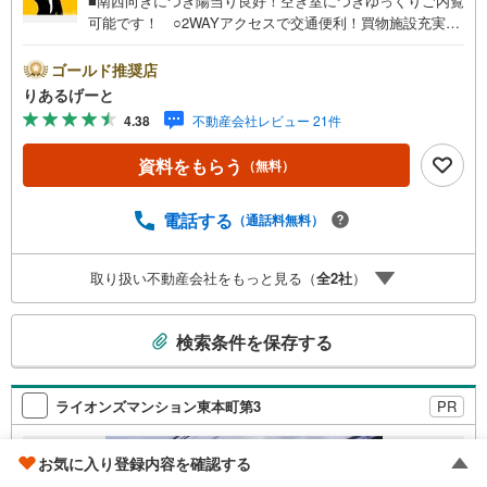
■南西向きにつき陽当り良好！空き室につきゆっくりご内覧
可能です！ ○2WAYアクセスで交通便利！買物施設充実の
好立地マンションですよ☆ ○戸建て感覚でお住まいいただ
ける1階専用庭のあるお部屋！■物件検討中のお客さま！ち
ゴールド推奨店
ょっと見学してみたいだけなどでも内覧可能です！売主さ
りあるげーと
まの都合等で見学ができない場合がございます。お気軽に
4.38
不動産会社レビュー 21件
「りあるげーと」までお問合わせ下さい！■「りあるげー
と」が選ばれるポイント！■年中休まず営業中！いつでも対
資料をもらう
（無料）
応致します！・営業時間:9:00～21:00上記の時間帯は、お
電話でのお問い合わせでスムーズに案内が可能です！■各種
相談、承ります！■【無料送迎】「小さなお子さまをつれて
電話する
（通話料無料）
外出しづらい」「来店までの交通手段が取りづらい」など
ご相談ください！営業スタッフがご自宅に伺って送迎致し
取り扱い不動産会社をもっと見る（
全
2
社
）
ます！【リフォーム相談】資格を持った専門スタッフがお
悩みに合わせてお話をうかがい、お客さまにぴったりの提
こ
案を行います！■その他:物件相談、住宅ローン相談、ご質
検索条件を保存する
問、気になること、何でもお気軽にご相談ください！
の
検
索
ライオンズマンション東本町第3
PR
条
件
お気に入り登録内容を確認する
で