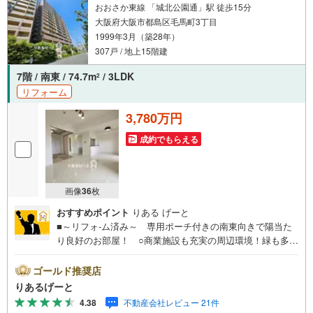
おおさか東線 「城北公園通」駅 徒歩15分
大阪府大阪市都島区毛馬町3丁目
1999年3月（築28年）
307戸 / 地上15階建
7階 / 南東 / 74.7m
/ 3LDK
2
リフォーム
3,780万円
成約でもらえる
画像
36
枚
おすすめポイント
りある げーと
■～リフォ-ム済み～ 専用ポーチ付きの南東向きで陽当た
り良好のお部屋！ ○商業施設も充実の周辺環境！緑も多く
気持ちの良い立地ですよ。 ○小中学校や公園が近く、お子
様にも嬉しい環境でお母さまも安心！■物件検討中のお客さ
ゴールド推奨店
ま！ちょっと見学してみたいだけなどでも内覧可能です！
りあるげーと
売主さまの都合等で見学ができない場合がございます。お
4.38
不動産会社レビュー 21件
気軽に「りあるげーと」までお問合わせ下さい！■「りある