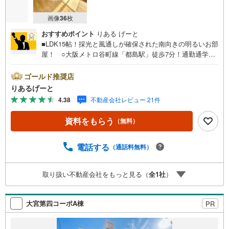
画像
36
枚
おすすめポイント
りある げーと
■LDK15帖！採光と風通しが確保された南向きの明るいお部
屋！ ○大阪メトロ谷町線「都島駅」徒歩7分！通勤通学も
便利な立地ですよ♪ ○3WAYアクセス可能！お買い物施設
も充実した便利な住環境！■物件検討中のお客さま！ちょっ
ゴールド推奨店
と見学してみたいだけなどでも内覧可能です！売主さまの
りあるげーと
都合等で見学ができない場合がございます。お気軽に「り
4.38
不動産会社レビュー 21件
あるげーと」までお問合わせ下さい！■「りあるげーと」が
選ばれるポイント！■年中休まず営業中！いつでも対応致し
資料をもらう
（無料）
ます！・営業時間:9:00～21:00上記の時間帯は、お電話で
のお問い合わせでスムーズに案内が可能です！■各種相談、
承ります！■【無料送迎】「小さなお子さまをつれて外出し
電話する
（通話料無料）
づらい」「来店までの交通手段が取りづらい」などご相談
ください！営業スタッフがご自宅に伺って送迎致します！
取り扱い不動産会社をもっと見る（
全
1
社
）
【リフォーム相談】資格を持った専門スタッフがお悩みに
合わせてお話をうかがい、お客さまにぴったりの提案を行
います！■その他:物件相談、住宅ローン相談、ご質問、気
大宮第四コーポA棟
PR
になること、何でもお気軽にご相談ください！