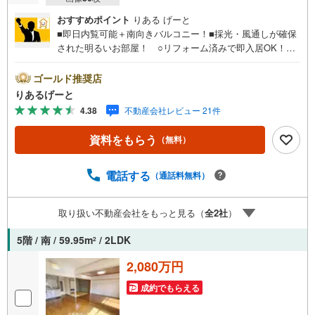
おすすめポイント
りある げーと
■即日内覧可能＋南向きバルコニー！■採光・風通しが確保
された明るいお部屋！ ○リフォーム済みで即入居OK！下
階への音の心配がない1階の住戸。 ○3WAYアクセス！お
買い物施設も充実した便利な立地！■物件検討中のお客さ
ゴールド推奨店
ま！ちょっと見学してみたいだけなどでも内覧可能です！
りあるげーと
売主さまの都合等で見学ができない場合がございます。お
4.38
不動産会社レビュー 21件
気軽に「りあるげーと」までお問合わせ下さい！■「りある
げーと」が選ばれるポイント！■年中休まず営業中！いつで
資料をもらう
（無料）
も対応致します！・営業時間:9:00～21:00上記の時間帯
は、お電話でのお問い合わせでスムーズに案内が可能で
す！■各種相談、承ります！■【無料送迎】「小さなお子さ
電話する
（通話料無料）
まをつれて外出しづらい」「来店までの交通手段が取りづ
らい」などご相談ください！営業スタッフがご自宅に伺っ
取り扱い不動産会社をもっと見る（
全
2
社
）
て送迎致します！【リフォーム相談】資格を持った専門ス
タッフがお悩みに合わせてお話をうかがい、お客さまにぴ
5階 / 南 / 59.95m
/ 2LDK
2
ったりの提案を行います！■その他:物件相談、住宅ローン
相談、ご質問、気になること、何でもお気軽にご相談くだ
2,080万円
さい！
成約でもらえる