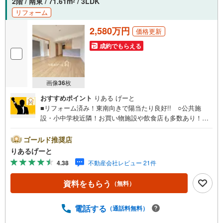
2階 / 南東 / 71.61m
/ 3LDK
2
リフォーム
2,580万円
価格更新
成約でもらえる
画像
36
枚
おすすめポイント
りある げーと
■リフォーム済み！東南向きで陽当たり良好!! ○公共施
設・小中学校近隣！お買い物施設や飲食店も多数あり！毎
日の暮らしが便利になる立地！ ○大阪メトロ・京阪本線
2沿線利用可能で通勤通学も快適！■物件検討中のお客さ
ゴールド推奨店
ま！ちょっと見学してみたいだけなどでも内覧可能です！
りあるげーと
売主さまの都合等で見学ができない場合がございます。お
4.38
不動産会社レビュー 21件
気軽に「りあるげーと」までお問合わせ下さい！■「りある
げーと」が選ばれるポイント！■年中休まず営業中！いつで
資料をもらう
（無料）
も対応致します！・営業時間:9:00～21:00上記の時間帯
は、お電話でのお問い合わせでスムーズに案内が可能で
す！■各種相談、承ります！■【無料送迎】「小さなお子さ
電話する
（通話料無料）
まをつれて外出しづらい」「来店までの交通手段が取りづ