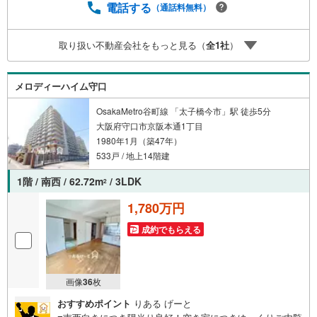
相談、承ります！■【無料送迎】「小さなお子さまをつれて
電話する
（通話料無料）
外出しづらい」「来店までの交通手段が取りづらい」など
ご相談ください！営業スタッフがご自宅に伺って送迎致し
取り扱い不動産会社をもっと見る（
全
1
社
）
ます！【リフォーム相談】資格を持った専門スタッフがお
悩みに合わせてお話をうかがい、お客さまにぴったりの提
案を行います！■その他:物件相談、住宅ローン相談、ご質
メロディーハイム守口
問、気になること、何でもお気軽にご相談ください！
OsakaMetro谷町線 「太子橋今市」駅 徒歩5分
大阪府守口市京阪本通1丁目
1980年1月（築47年）
533戸 / 地上14階建
1階 / 南西 / 62.72m
/ 3LDK
2
1,780万円
成約でもらえる
画像
36
枚
おすすめポイント
りある げーと