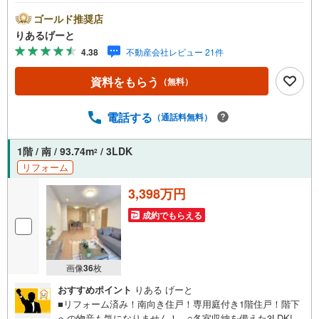
快適便利な立地！ ○敷地広々大規模マンション！春には大
川沿いの桜が楽しめますよ♪■物件検討中のお客さま！ちょ
ゴールド推奨店
っと見学してみたいだけなどでも内覧可能です！売主さま
りあるげーと
の都合等で見学ができない場合がございます。お気軽に
4.38
不動産会社レビュー 21件
「りあるげーと」までお問合わせ下さい！■「りあるげー
と」が選ばれるポイント！■年中休まず営業中！いつでも対
資料をもらう
（無料）
応致します！・営業時間:9:00～21:00上記の時間帯は、お
電話でのお問い合わせでスムーズに案内が可能です！■各種
相談、承ります！■【無料送迎】「小さなお子さまをつれて
電話する
（通話料無料）
外出しづらい」「来店までの交通手段が取りづらい」など
ご相談ください！営業スタッフがご自宅に伺って送迎致し
1階 / 南 / 93.74m
/ 3LDK
2
ます！【リフォーム相談】資格を持った専門スタッフがお
リフォーム
悩みに合わせてお話をうかがい、お客さまにぴったりの提
案を行います！■その他:物件相談、住宅ローン相談、ご質
3,398万円
問、気になること、何でもお気軽にご相談ください！
成約でもらえる
画像
36
枚
おすすめポイント
りある げーと
■リフォーム済み！南向き住戸！専用庭付き1階住戸！階下
への物音も気になりません！ ○各室収納を備えた3LDK!!