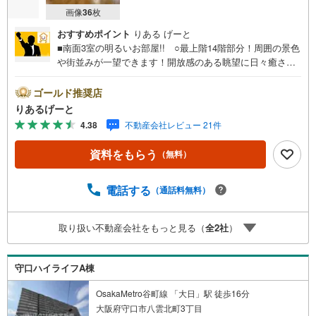
画像
36
枚
おすすめポイント
りある げーと
■南面3室の明るいお部屋!! ○最上階14階部分！周囲の景色
や街並みが一望できます！開放感のある眺望に日々癒され
そう☆ ○3WAYアクセス！スーパー目の前！周辺環境が充
実した立地がうれしい♪■物件検討中のお客さま！ちょっと
ゴールド推奨店
見学してみたいだけなどでも内覧可能です！売主さまの都
りあるげーと
合等で見学ができない場合がございます。お気軽に「りあ
4.38
不動産会社レビュー 21件
るげーと」までお問合わせ下さい！■「りあるげーと」が選
ばれるポイント！■年中休まず営業中！いつでも対応致しま
資料をもらう
（無料）
す！・営業時間:9:00～21:00上記の時間帯は、お電話での
お問い合わせでスムーズに案内が可能です！■各種相談、承
ります！■【無料送迎】「小さなお子さまをつれて外出しづ
電話する
（通話料無料）
らい」「来店までの交通手段が取りづらい」などご相談く
ださい！営業スタッフがご自宅に伺って送迎致します！
取り扱い不動産会社をもっと見る（
全
2
社
）
【リフォーム相談】資格を持った専門スタッフがお悩みに
合わせてお話をうかがい、お客さまにぴったりの提案を行
います！■その他:物件相談、住宅ローン相談、ご質問、気
守口ハイライフA棟
になること、何でもお気軽にご相談ください！
OsakaMetro谷町線 「大日」駅 徒歩16分
大阪府守口市八雲北町3丁目