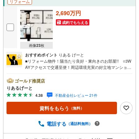
リフォーム
2,690万円
成約でもらえる
画像
23
枚
おすすめポイント
りある げーと
■リフォーム物件！陽当たり良好・東向きのお部屋!! ○3W
AYアクセスで交通至便！周辺環境充実の好立地マンショ
ン！ ○浴室・洗面台のサイズアップ！すべての窓に内窓設
置！快適性が考えられた内装！■物件検討中のお客さま！ち
ゴールド推奨店
ょっと見学してみたいだけなどでも内覧可能です！売主さ
りあるげーと
まの都合等で見学ができない場合がございます。お気軽に
4.38
不動産会社レビュー 21件
「りあるげーと」までお問合わせ下さい！■「りあるげー
と」が選ばれるポイント！■年中休まず営業中！いつでも対
資料をもらう
（無料）
応致します！・営業時間:9:00～21:00上記の時間帯は、お
電話でのお問い合わせでスムーズに案内が可能です！■各種
相談、承ります！■【無料送迎】「小さなお子さまをつれて
電話する
（通話料無料）
外出しづらい」「来店までの交通手段が取りづらい」など
ご相談ください！営業スタッフがご自宅に伺って送迎致し