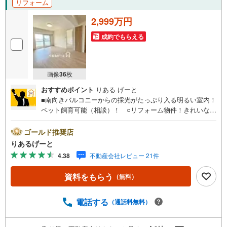
リフォーム
2,999万円
成約でもらえる
画像
36
枚
おすすめポイント
りある げーと
■南向きバルコニーからの採光がたっぷり入る明るい室内！
ペット飼育可能（相談）！ ○リフォーム物件！きれいなお
家で新生活！ ○JRおおさか東線「城北公園通」駅まで徒
歩2分！メトロ谷町線も利用可能!!■物件検討中のお客さ
ゴールド推奨店
ま！ちょっと見学してみたいだけなどでも内覧可能です！
りあるげーと
売主さまの都合等で見学ができない場合がございます。お
4.38
不動産会社レビュー 21件
気軽に「りあるげーと」までお問合わせ下さい！■「りある
げーと」が選ばれるポイント！■年中休まず営業中！いつで
資料をもらう
（無料）
も対応致します！・営業時間:9:00～21:00上記の時間帯
は、お電話でのお問い合わせでスムーズに案内が可能で
す！■各種相談、承ります！■【無料送迎】「小さなお子さ
電話する
（通話料無料）
まをつれて外出しづらい」「来店までの交通手段が取りづ
らい」などご相談ください！営業スタッフがご自宅に伺っ