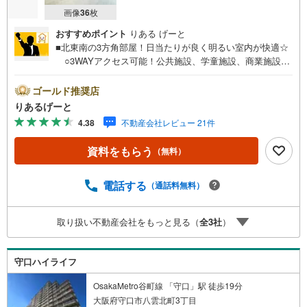
画像
36
枚
おすすめポイント
りある げーと
■北東南の3方角部屋！日当たりが良く明るい室内が快適☆
○3WAYアクセス可能！公共施設、学童施設、商業施設が
揃う便利な立地!! ○真ん中リビングの3LDK！コミュニケ
ーションが増える間取り♪■物件検討中のお客さま！ちょっ
ゴールド推奨店
と見学してみたいだけなどでも内覧可能です！売主さまの
りあるげーと
都合等で見学ができない場合がございます。お気軽に「り
4.38
不動産会社レビュー 21件
あるげーと」までお問合わせ下さい！■「りあるげーと」が
選ばれるポイント！■年中休まず営業中！いつでも対応致し
資料をもらう
（無料）
ます！・営業時間:9:00～21:00上記の時間帯は、お電話で
のお問い合わせでスムーズに案内が可能です！■各種相談、
承ります！■【無料送迎】「小さなお子さまをつれて外出し
電話する
（通話料無料）
づらい」「来店までの交通手段が取りづらい」などご相談
ください！営業スタッフがご自宅に伺って送迎致します！
取り扱い不動産会社をもっと見る（
全
3
社
）
【リフォーム相談】資格を持った専門スタッフがお悩みに
合わせてお話をうかがい、お客さまにぴったりの提案を行
います！■その他:物件相談、住宅ローン相談、ご質問、気
守口ハイライフ
になること、何でもお気軽にご相談ください！
OsakaMetro谷町線 「守口」駅 徒歩19分
大阪府守口市八雲北町3丁目