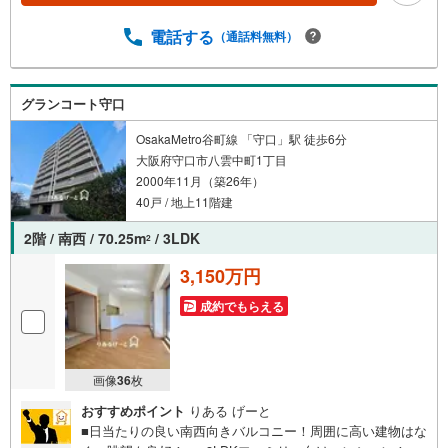
は、お電話でのお問い合わせでスムーズに案内が可能で
す！■各種相談、承ります！■【無料送迎】「小さなお子さ
電話する
（通話料無料）
まをつれて外出しづらい」「来店までの交通手段が取りづ
らい」などご相談ください！営業スタッフがご自宅に伺っ
て送迎致します！【リフォーム相談】資格を持った専門ス
グランコート守口
タッフがお悩みに合わせてお話をうかがい、お客さまにぴ
ったりの提案を行います！■その他:物件相談、住宅ローン
OsakaMetro谷町線 「守口」駅 徒歩6分
相談、ご質問、気になること、何でもお気軽にご相談くだ
大阪府守口市八雲中町1丁目
さい！
2000年11月（築26年）
40戸 / 地上11階建
2階 / 南西 / 70.25m
/ 3LDK
2
3,150万円
成約でもらえる
画像
36
枚
おすすめポイント
りある げーと
■日当たりの良い南西向きバルコニー！周囲に高い建物はな