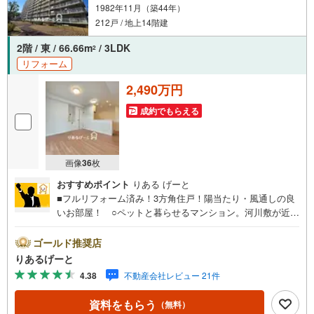
1982年11月（築44年）
212戸 / 地上14階建
2階 / 東 / 66.66m
/ 3LDK
2
リフォーム
2,490万円
成約でもらえる
画像
36
枚
おすすめポイント
りある げーと
■フルリフォーム済み！3方角住戸！陽当たり・風通しの良
いお部屋！ ○ペットと暮らせるマンション。河川敷が近く
お散歩環境も良好！ ○お買い物施設充実！小中学校ともに
徒歩5分圏内！大変便利な立地です！■物件検討中のお客さ
ゴールド推奨店
ま！ちょっと見学してみたいだけなどでも内覧可能です！
りあるげーと
売主さまの都合等で見学ができない場合がございます。お
4.38
不動産会社レビュー 21件
気軽に「りあるげーと」までお問合わせ下さい！■「りある
げーと」が選ばれるポイント！■年中休まず営業中！いつで
資料をもらう
（無料）
も対応致します！・営業時間:9:00～21:00上記の時間帯