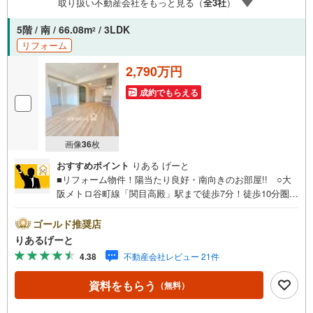
取り扱い不動産会社をもっと見る（
全
3
社
）
ます！【リフォーム相談】資格を持った専門スタッフがお
悩みに合わせてお話をうかがい、お客さまにぴったりの提
5階 / 南 / 66.08m
/ 3LDK
2
案を行います！■その他:物件相談、住宅ローン相談、ご質
リフォーム
問、気になること、何でもお気軽にご相談ください！
2,790万円
成約でもらえる
画像
36
枚
おすすめポイント
りある げーと
■リフォーム物件！陽当たり良好・南向きのお部屋!! ○大
阪メトロ谷町線「関目高殿」駅まで徒歩7分！徒歩10分圏内
で今里筋線・京阪線も利用可能！ ○3WAYアクセスで交通
至便！周辺環境充実の好立地！■物件検討中のお客さま！ち
ゴールド推奨店
ょっと見学してみたいだけなどでも内覧可能です！売主さ
りあるげーと
まの都合等で見学ができない場合がございます。お気軽に
4.38
不動産会社レビュー 21件
「りあるげーと」までお問合わせ下さい！■「りあるげー
と」が選ばれるポイント！■年中休まず営業中！いつでも対
資料をもらう
（無料）
応致します！・営業時間:9:00～21:00上記の時間帯は、お
電話でのお問い合わせでスムーズに案内が可能です！■各種