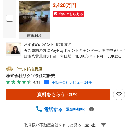
2,420万円
成約でもらえる
画像
36
枚
おすすめポイント
渡部 琴乃
★ご成約の方にPayPayポイントキャンペーン開催中★〇守
口市八雲北町3丁目 大日駅 1LDK〇ペット可 LDK20帖
以上 WIC〇食器洗い乾燥機 浴室乾燥機■営業時間 9:30
～20:00 ■即日案内可能！※当日・翌日のご案内はお電話
ゴールド推奨店
でのお問合せがスムーズ■定休日 毎週水曜日◇弊社ホーム
株式会社リクソラ住宅販売
ページよりLINEでのお問合せも好評！◇不動産情報サイト
4.91
不動産会社レビュー 24件
未掲載物件、弊社ホームページに多数掲載！◇学校区物件
検索も充実！ご希望の学校区での物件探しに便利！「リク
資料をもらう
（無料）
ソラ住宅販売」で検索！是非ご覧ください他の気になる物
件・他不動産会社・他サイトの掲載物件もまとめてご案内
可能リフォームやリノベーションの事もあわせてご相談下
電話する
（通話料無料）
さい【住宅ローン無料相談会 随時開催中】〇お客様の条
件にベストな住宅ローン商品のご提案〇住宅ローンの金利
取り扱い不動産会社をもっと見る（
全
1
社
）
や優遇率、審査基準などを詳しくご説明〇住宅ローンとリ