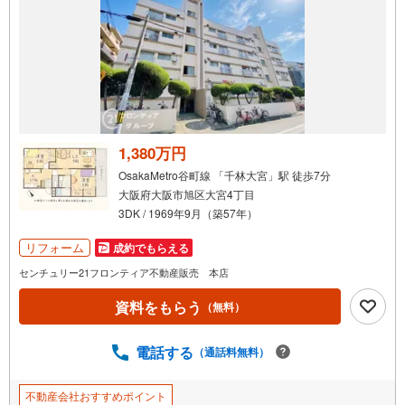
1,380万円
OsakaMetro谷町線 「千林大宮」駅 徒歩7分
大阪府大阪市旭区大宮4丁目
3DK / 1969年9月（築57年）
リフォーム
成約でもらえる
センチュリー21フロンティア不動産販売 本店
資料をもらう
（無料）
電話する
（通話料無料）
不動産会社おすすめポイント