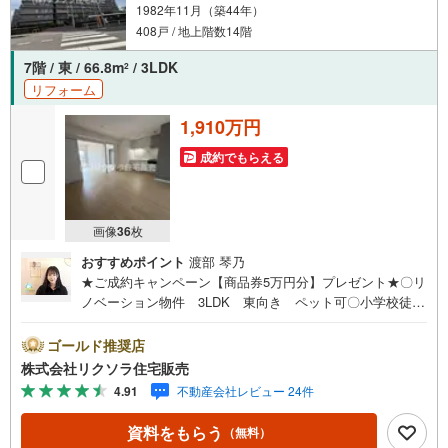
1982年11月（築44年）
408戸 / 地上階数14階
7階 / 東 / 66.8m
/ 3LDK
2
リフォーム
1,910万円
成約でもらえる
画像
36
枚
おすすめポイント
渡部 琴乃
★ご成約キャンペーン【商品券5万円分】プレゼント★〇リ
ノベーション物件 3LDK 東向き ペット可〇小学校徒歩
3分 スーパー徒歩8分 病院徒歩3分〇高層階 和室 シス
テムキッチン■営業時間 9:30～20:00 ■即日案内可能！※
ゴールド推奨店
当日・翌日のご案内はお電話でのお問合せがスムーズ■定休
株式会社リクソラ住宅販売
日 毎週水曜日◇弊社ホームページよりLINEでのお問合せ
4.91
不動産会社レビュー 24件
も好評！◇不動産情報サイト未掲載物件、弊社ホームペー
ジに多数掲載！◇学校区物件検索も充実！ご希望の学校区
資料をもらう
（無料）
での物件探しに便利！「リクソラ住宅販売」で検索！是非