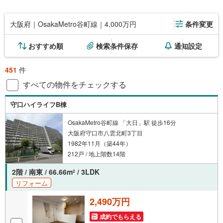
大阪府｜OsakaMetro谷町線｜4,000万円
条件変更
おすすめ順
検索条件保存
通知設定
451
件
すべての物件をチェックする
守口ハイライフB棟
OsakaMetro谷町線 「大日」駅 徒歩16分
大阪府守口市八雲北町3丁目
1982年11月（築44年）
212戸 / 地上階数14階
2階 / 南東 / 66.66m
/ 3LDK
2
リフォーム
2,490万円
成約でもらえる