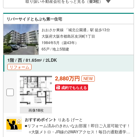
取り扱い不動産会社をもっと見る（
全
3
社
）
て送迎致します！【リフォーム相談】資格を持った専門ス
タッフがお悩みに合わせてお話をうかがい、お客さまにぴ
ったりの提案を行います！■その他:物件相談、住宅ローン
リバーサイドともぶち第一住宅
相談、ご質問、気になること、何でもお気軽にご相談くだ
さい！
おおさか東線 「城北公園通」駅 徒歩13分
大阪府大阪市都島区友渕町1丁目
1984年5月（築43年）
65戸 / 地上5階建
1階 / 西 / 81.65m
/ 2LDK
2
リフォーム
2,880万円
NEW
成約でもらえる
画像
18
枚
おすすめポイント
りある げーと
■リフォーム済みのきれいなお部屋！即日ご入居可能です！
○大阪メトロ・JR線の2WAYアクセス！毎日の通勤通学も