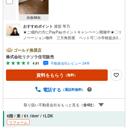
画像
36
枚
おすすめポイント
渡部 琴乃
★ご成約の方にPayPayポイントキャンペーン開催中★〇リ
ノベーション物件 三方角部屋 ペット可〇小学校徒歩2
分 スーパー徒歩9分 病院徒歩4分〇南東向き システム
キッチン 収納豊富■営業時間 9:30～20:00 ■即日案内可
ゴールド推奨店
能！※当日・翌日のご案内はお電話でのお問合せがスムーズ
株式会社リクソラ住宅販売
■定休日 毎週水曜日◇弊社ホームページよりLINEでのお
4.91
不動産会社レビュー 24件
問合せも好評！◇不動産情報サイト未掲載物件、弊社ホー
ムページに多数掲載！◇学校区物件検索も充実！ご希望の
資料をもらう
（無料）
学校区での物件探しに便利！「リクソラ住宅販売」で検
索！是非ご覧ください他の気になる物件・他不動産会社・
他サイトの掲載物件もまとめてご案内可能リフォームやリ
電話する
（通話料無料）
ノベーションの事もあわせてご相談下さい【住宅ローン無
料相談会 随時開催中】〇お客様の条件にベストな住宅ロ
取り扱い不動産会社をもっと見る（
全
4
社
）
ーン商品のご提案〇住宅ローンの金利や優遇率、審査基準
などを詳しくご説明〇住宅ローンとリフォームローンの一
6階 / 東 / 61.16m
/ 1LDK
2
体型商品もご提案〇仕事や収入・現在過去の借入による住
リフォーム
宅ローンへの問題解決是非ともお問合せ下さい