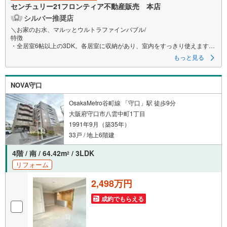
センチュリー21フロンティア不動産販売 本店
シルバー推奨店
＼お家のお水、マルッとウルトラファインバブル/
特徴
・全居室6帖以上の3DK。各居室に収納があり、室内をすっきり使えます！
・南向きバルコニーで採光に配慮された間取り。空室のため内覧相談も可
もっと見る
能
リフォーム内容
NOVA守口
・全室クロス張り替え
・全室フローリング張り替え
・建具交換
OsakaMetro谷町線 「守口」駅 徒歩9分
・キッチン/浴室/洗面化粧台/トイレ交換
大阪府守口市八雲中町1丁目
・CF張り替え
1991年9月（築35年）
・給湯器交換
・ハウスクリーニングなど
33戸 / 地上6階建
立地
4階 / 南 / 64.42m
/ 3LDK
2
・大阪メトロ谷町線「千林大宮」駅徒歩7分、東梅田駅まで乗り換えなし約
リフォーム
12分
・大宮小学校徒歩2分、ライフ旭大宮店徒歩3分、藤立病院徒歩6分で周辺環
2,498万円
境も良好！
・保育園、銀行、郵便局も徒歩圏にあるのもうれしいですね！
成約でもらえる
サポート
・資金計画、ローン、リフォームまでまとめて一括で相談できます。
お気軽にお問い合わせください。