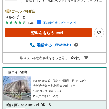
く、眺望も良好！ ○3LDKファミリー向けマンション！即
日ご案内可能！ ○3WAYアクセス可能！公共施設、学童施
設、商業施設が揃う便利な立地！■物件検討中のお客さま！
ゴールド推奨店
ちょっと見学してみたいだけなどでも内覧可能です！売主
りあるげーと
さまの都合等で見学ができない場合がございます。お気軽
4.38
不動産会社レビュー 21件
に「りあるげーと」までお問合わせ下さい！■「りあるげー
と」が選ばれるポイント！■年中休まず営業中！いつでも対
資料をもらう
（無料）
応致します！・営業時間:9:00～21:00上記の時間帯は、お
電話でのお問い合わせでスムーズに案内が可能です！■各種
相談、承ります！■【無料送迎】「小さなお子さまをつれて
電話する
（通話料無料）
外出しづらい」「来店までの交通手段が取りづらい」など
ご相談ください！営業スタッフがご自宅に伺って送迎致し
取り扱い不動産会社をもっと見る（
全
2
社
）
ます！【リフォーム相談】資格を持った専門スタッフがお
悩みに合わせてお話をうかがい、お客さまにぴったりの提
案を行います！■その他:物件相談、住宅ローン相談、ご質
三陽ハイツ都島
問、気になること、何でもお気軽にご相談ください！
おおさか東線 「城北公園通」駅 徒歩3分
大阪府大阪市都島区大東町1丁目
1981年3月（築46年）
255戸 / 地上13階建
9階 / 南 / 73.51m
/ 2LDK＋S
2