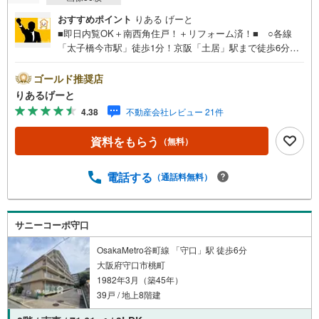
おすすめポイント
りある げーと
■即日内覧OK＋南西角住戸！＋リフォーム済！■ ○各線
「太子橋今市駅」徒歩1分！京阪「土居」駅まで徒歩6分！2
駅3路線利用可能！ ○子育て家族に嬉しい教育施設が近い
エリア！周辺施設も充実の好立地！■物件検討中のお客さ
ゴールド推奨店
ま！ちょっと見学してみたいだけなどでも内覧可能です！
りあるげーと
売主さまの都合等で見学ができない場合がございます。お
4.38
不動産会社レビュー 21件
気軽に「りあるげーと」までお問合わせ下さい！■「りある
げーと」が選ばれるポイント！■年中休まず営業中！いつで
資料をもらう
（無料）
も対応致します！・営業時間:9:00～21:00上記の時間帯
は、お電話でのお問い合わせでスムーズに案内が可能で
す！■各種相談、承ります！■【無料送迎】「小さなお子さ
電話する
（通話料無料）
まをつれて外出しづらい」「来店までの交通手段が取りづ
らい」などご相談ください！営業スタッフがご自宅に伺っ
て送迎致します！【リフォーム相談】資格を持った専門ス
サニーコーポ守口
タッフがお悩みに合わせてお話をうかがい、お客さまにぴ
ったりの提案を行います！■その他:物件相談、住宅ローン
OsakaMetro谷町線 「守口」駅 徒歩6分
相談、ご質問、気になること、何でもお気軽にご相談くだ
大阪府守口市桃町
さい！
1982年3月（築45年）
39戸 / 地上8階建