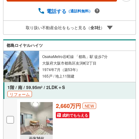
ご覧ください他の気になる物件・他不動産会社・他サイト
の掲載物件もまとめてご案内可能リフォームやリノベーシ
電話する
（通話料無料）
ョンの事もあわせてご相談下さい【住宅ローン無料相談
会 随時開催中】〇お客様の条件にベストな住宅ローン商
取り扱い不動産会社をもっと見る（
全
3
社
）
品のご提案〇住宅ローンの金利や優遇率、審査基準などを
詳しくご説明〇住宅ローンとリフォームローンの一体型商
品もご提案〇仕事や収入・現在過去の借入による住宅ロー
都島ロイヤルハイツ
ンへの問題解決是非ともお問合せ下さい
OsakaMetro谷町線 「都島」駅 徒歩7分
大阪府大阪市都島区友渕町2丁目
1974年7月（築53年）
165戸 / 地上11階建
1階 / 南 / 59.95m
/ 2LDK＋S
2
リフォーム
2,660万円
NEW
成約でもらえる
画像
36
枚