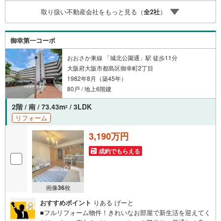
らい」などご相談ください！営業スタッフがご自宅に伺っ
取り扱い不動産会社をもっと見る（
全
2
社
）
て送迎致します！【リフォーム相談】資格を持った専門ス
タッフがお悩みに合わせてお話をうかがい、お客さまにぴ
ったりの提案を行います！■その他:物件相談、住宅ローン
御幸第一コーポ
相談、ご質問、気になること、何でもお気軽にご相談くだ
さい！
おおさか東線 「城北公園通」駅 徒歩11分
大阪府大阪市都島区御幸町2丁目
1982年8月（築45年）
80戸 / 地上6階建
2階 / 南 / 73.43m
/ 3LDK
2
リフォーム
3,190万円
成約でもらえる
画像
36
枚
おすすめポイント
りある げーと
■フルリフォーム物件！きれいなお部屋で新生活を迎えてく