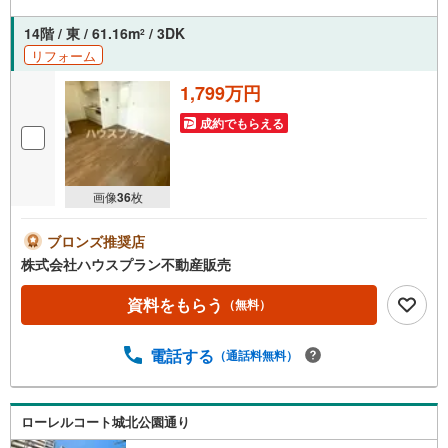
ハウスクリーニング他
14階 / 東 / 61.16m
/ 3DK
2
リフォーム
1,799万円
成約でもらえる
画像
36
枚
ブロンズ推奨店
株式会社ハウスプラン不動産販売
資料をもらう
（無料）
電話する
（通話料無料）
ローレルコート城北公園通り