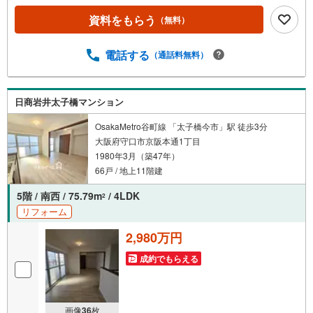
資料をもらう
（無料）
電話する
（通話料無料）
日商岩井太子橋マンション
OsakaMetro谷町線 「太子橋今市」駅 徒歩3分
大阪府守口市京阪本通1丁目
1980年3月（築47年）
66戸 / 地上11階建
5階 / 南西 / 75.79m
/ 4LDK
2
リフォーム
2,980万円
成約でもらえる
画像
36
枚