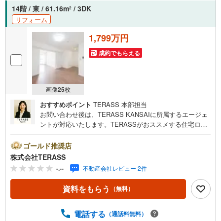
フォームローンの一体型商品もご提案〇仕事や収入・現在
14階 / 東 / 61.16m
/ 3DK
2
過去の借入による住宅ローンへの問題解決是非ともお問合
リフォーム
せ下さい
1,799万円
成約でもらえる
画像
25
枚
おすすめポイント
TERASS 本部担当
お問い合わせ後は、TERASS KANSAIに所属するエージェ
ントが対応いたします。TERASSがおススメする住宅ロー
ン【 auじぶん銀行 】変動金利 1.030％（諸条件適用の場
合）・がん100％保障団信が【金利上乗せなし】で加入可
ゴールド推奨店
能！・頭金0円でも可能！・諸費用も、物件価格の10％まで
株式会社TERASS
は融資可能！※2026年8月現在■大切なペットと暮らせます※
-.--
不動産会社レビュー 2件
細則有■徒歩8分圏内にコンビニ・スーパーがあり、毎日の
お買い物も快適な住環境■浴室乾燥機が搭載され、天候を気
資料をもらう
（無料）
にせず洗濯物を乾かせます【リフォーム内容】〇新規交換:
キッチン/浴室/洗面台/防水パン/トイレ/建具〇張替:フロー
リング/クロス〇ダウンライト設置〇カーテンレール交換〇
電話する
（通話料無料）