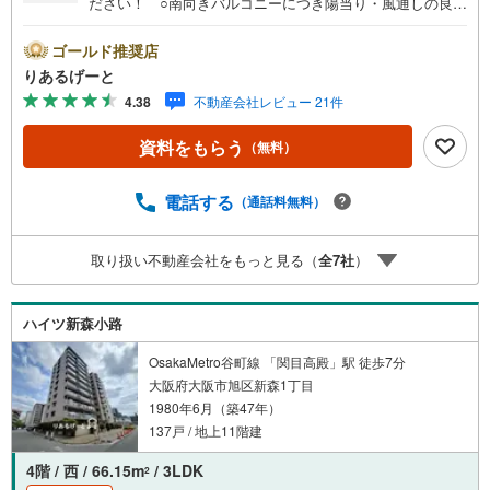
ださい！ ○南向きバルコニーにつき陽当り・風通しの良い
お部屋！ ○駅歩11分！スーパーなど商業施設も充実！長
く暮らしやすい立地がうれしいですね■物件検討中のお客さ
ゴールド推奨店
ま！ちょっと見学してみたいだけなどでも内覧可能です！
りあるげーと
売主さまの都合等で見学ができない場合がございます。お
4.38
不動産会社レビュー 21件
気軽に「りあるげーと」までお問合わせ下さい！■「りある
げーと」が選ばれるポイント！■年中休まず営業中！いつで
資料をもらう
（無料）
も対応致します！・営業時間:9:00～21:00上記の時間帯
は、お電話でのお問い合わせでスムーズに案内が可能で
す！■各種相談、承ります！■【無料送迎】「小さなお子さ
電話する
（通話料無料）
まをつれて外出しづらい」「来店までの交通手段が取りづ
らい」などご相談ください！営業スタッフがご自宅に伺っ
取り扱い不動産会社をもっと見る（
全
7
社
）
て送迎致します！【リフォーム相談】資格を持った専門ス
タッフがお悩みに合わせてお話をうかがい、お客さまにぴ
ったりの提案を行います！■その他:物件相談、住宅ローン
ハイツ新森小路
相談、ご質問、気になること、何でもお気軽にご相談くだ
さい！
OsakaMetro谷町線 「関目高殿」駅 徒歩7分
大阪府大阪市旭区新森1丁目
1980年6月（築47年）
137戸 / 地上11階建
4階 / 西 / 66.15m
/ 3LDK
2