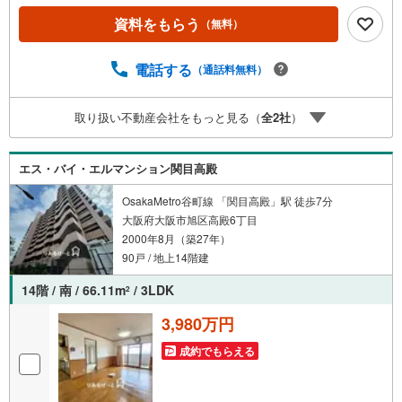
げーと」が選ばれるポイント！■年中休まず営業中！いつで
資料をもらう
（無料）
も対応致します！・営業時間:9:00～21:00上記の時間帯
は、お電話でのお問い合わせでスムーズに案内が可能で
す！■各種相談、承ります！■【無料送迎】「小さなお子さ
電話する
（通話料無料）
まをつれて外出しづらい」「来店までの交通手段が取りづ
らい」などご相談ください！営業スタッフがご自宅に伺っ
取り扱い不動産会社をもっと見る（
全
2
社
）
て送迎致します！【リフォーム相談】資格を持った専門ス
タッフがお悩みに合わせてお話をうかがい、お客さまにぴ
ったりの提案を行います！■その他:物件相談、住宅ローン
エス・バイ・エルマンション関目高殿
相談、ご質問、気になること、何でもお気軽にご相談くだ
さい！
OsakaMetro谷町線 「関目高殿」駅 徒歩7分
大阪府大阪市旭区高殿6丁目
2000年8月（築27年）
90戸 / 地上14階建
14階 / 南 / 66.11m
/ 3LDK
2
3,980万円
成約でもらえる