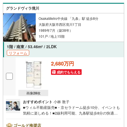
【営業日】定休日はございません。水曜日も営業しており
グランドヴィラ境川
ます。
OsakaMetro中央線 「九条」駅 徒歩8分
大阪府大阪市西区境川1丁目
1989年7月（築38年）
101戸 / 地上15階
1階 / 南東 / 53.46m
/ 2LDK
2
リフォーム
2,680万円
成約でもらえる
画像
28
枚
おすすめポイント
小林 敦子
■ウィル不動産販売■・京セラドーム徒歩10分、イベントも
気軽に楽しめる！■2線利用可能、九条駅徒歩8分の快適ア
クセス！■学校が徒歩圏内、子育てにも安心のロケーショ
ン！■周辺は複数の公園が点在！リフレッシュにおすすめ！
ゴールド推奨店