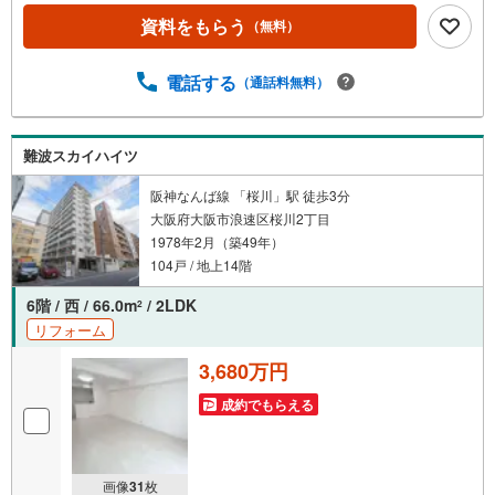
い、大切なお住まいのご購入に最後まで伴走いたします！●
資料をもらう
（無料）
リフォームのご相談も承っております。●不動産に関するお
悩み等、なんでもお気軽にご相談くださいませ！
電話する
（通話料無料）
難波スカイハイツ
阪神なんば線 「桜川」駅 徒歩3分
大阪府大阪市浪速区桜川2丁目
1978年2月（築49年）
104戸 / 地上14階
6階 / 西 / 66.0m
/ 2LDK
2
リフォーム
3,680万円
成約でもらえる
画像
31
枚