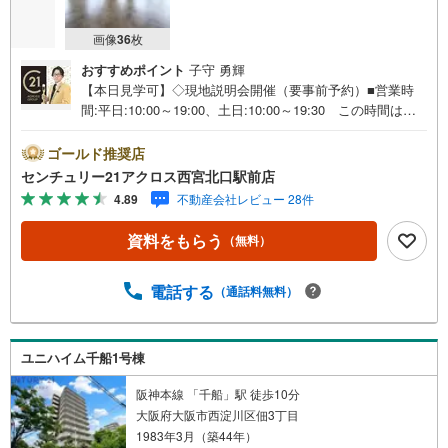
画像
36
枚
おすすめポイント
子守 勇輝
【本日見学可】◇現地説明会開催（要事前予約）■営業時
間:平日:10:00～19:00、土日:10:00～19:30 この時間はお
電話でのご案内がスムーズです。【物件の特徴】・最上階
南東向き角住戸で陽当たり眺望良好♪淀川花火大会も鑑賞
ゴールド推奨店
できます♪！平成29年1月室南全面改装履歴ございます。自
センチュリー21アクロス西宮北口駅前店
走式屋内駐車場権利付きでカーライフも満喫できます♪○セ
4.89
不動産会社レビュー 28件
ンチュリー21アクロスグループの3つの特徴○■センチュリ
ー21グループで28年連続No.1（1997年～2024年兵庫地区仲
資料をもらう
（無料）
介実績） 西宮・尼崎・伊丹・宝塚にて8店舗展開中。阪神
間での購入や売却は当店にお任せ下さい■お客様駐車場、キ
ッズスペースがございます。 8店舗すべて駅前にございま
電話する
（通話料無料）
すが、お車でのお越しも大歓迎です。 お子様連れでもご
安心ください。■取り扱い物件多数ございます。 地域密着
の当店では2000万円台の新築戸建や、1000万円台の中古マ
ユニハイム千船1号棟
ンションを始め多数物件を取り扱っています。Yahoo！不
動産に掲載しきれない物件もご紹介できます。
阪神本線 「千船」駅 徒歩10分
大阪府大阪市西淀川区佃3丁目
1983年3月（築44年）