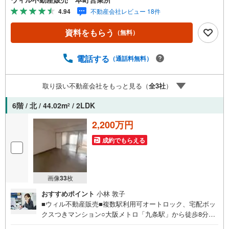
分×公園徒歩圏の住環境！■ホームステージング実施物件！
4.94
不動産会社レビュー 18件
家具配置済みで暮らしのイメージがしやすいです！■新耐震
基準マンション！■2LDK！■西向き角部屋で採光・通風良
資料をもらう
（無料）
好！■全室バルコニーに面した明るい住まい！■安心のアフ
ターサービス付き！■15帖以上の広さの横長リビング！採
光面多数！■現在は空き部屋で、気軽に室内見学可能です！
電話する
（通話料無料）
【弊社の特徴】■お車でのご来場も可能です。周辺のコイン
パーキングまでご案内致しますので、担当者にお声がけく
取り扱い不動産会社をもっと見る（
全
3
社
）
ださい。■キッズスペースもございますので、小さなお子様
がいらっしゃるご家庭もお気軽にご来場ください！【営業
6階 / 北 / 44.02m
/ 2LDK
2
日】定休日はございません。火曜日・水曜日も営業してお
ります。
2,200万円
成約でもらえる
画像
33
枚
おすすめポイント
小林 敦子
■ウィル不動産販売■複数駅利用可オートロック、宅配ボッ
クスつきマンション○大阪メトロ「九条駅」から徒歩8分！
○阪神「九条駅」から徒歩11分！○大阪メトロ「阿波座駅」