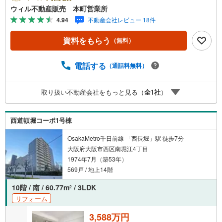
器、洗面化粧台（シャワーヘッド付き）、洗濯水栓、防水
ウィル不動産販売 本町営業所
パン新調・全クロス、フローリング、クッションフロア、
4.94
不動産会社レビュー 18件
フロアタイル、網戸張替え・建具、玄関収納、照明器具、
分電盤交換・ウォークスルークローゼット、パントリー、
資料をもらう
（無料）
リネン庫、各種収納、ダウンライト新設など。■南堀江三番
町筋に面す、都心立地×木津川そばのロケーション！■3LD
K！■ウォークインクロゼットなど収納充実の住まい！■約1
電話する
（通話料無料）
8帖の縦長リビング！【弊社の特徴】■お車でのご来場も可
能です。周辺のコインパーキングまでご案内致しますの
取り扱い不動産会社をもっと見る（
全
1
社
）
で、担当者にお声がけください。■キッズスペースもござい
ますので、小さなお子様がいらっしゃるご家庭もお気軽に
ご来場ください！【営業日】定休日はございません。火曜
西道頓堀コーポ1号棟
日・水曜日も営業しております。
OsakaMetro千日前線 「西長堀」駅 徒歩7分
大阪府大阪市西区南堀江4丁目
1974年7月（築53年）
569戸 / 地上14階
10階 / 南 / 60.77m
/ 3LDK
2
リフォーム
3,588万円