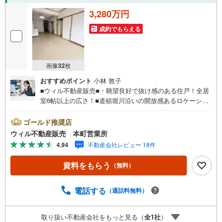
3,280万円
成約でもらえる
画像
32
枚
おすすめポイント
小林 敦子
■ウィル不動産販売■・眺望良好で抜け感のある住戸！全居
室6帖以上の広さ！■道頓堀川沿いの開放感あるロケーショ
ン！■川沿いはお散歩にピッタリのコース！■フラット地
勢！■複数沿線利用可能！■『関西スーパー』徒歩3分で毎
ゴールド推奨店
日のお買い物もラクラク便利！■小学校徒歩3分・中学校徒
ウィル不動産販売 本町営業所
歩7分で通学しやすい立地！■ペットと一緒に暮らせるマン
4.94
不動産会社レビュー 18件
ション（諸条件あり）！■3DK！■11階部分！眺望良好で抜
け感のある住戸！■陽当たり・風通し良好！■各居室ゆとり
資料をもらう
（無料）
のある広さ！■DKと和室2間がつながる回遊性のある続き間
プラン！空間を広く使える柔軟なレイアウト！■キッチンの
形はL字型！■現在は空き部屋で、気軽に室内見学可能で
電話する
（通話料無料）
す！【弊社の特徴】■お車でのご来場も可能です。周辺のコ
インパーキングまでご案内致しますので、担当者にお声が
取り扱い不動産会社をもっと見る（
全
1
社
）
けください。■キッズスペースもございますので、小さなお