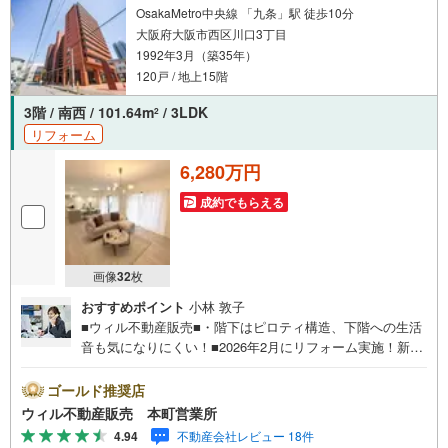
ご家庭もお気軽にご来場ください！【営業日】定休日はご
OsakaMetro中央線 「九条」駅 徒歩10分
ざいません。水曜日も営業しております。
大阪府大阪市西区川口3丁目
1992年3月（築35年）
120戸 / 地上15階
3階 / 南西 / 101.64m
/ 3LDK
2
リフォーム
6,280万円
成約でもらえる
画像
32
枚
おすすめポイント
小林 敦子
■ウィル不動産販売■・階下はピロティ構造、下階への生活
音も気になりにくい！■2026年2月にリフォーム実施！新生
活をすぐに！【リフォーム内容】・システムキッチン、浴
室、洗面化粧台、トイレ、給湯器、浴室換気乾燥機、クロ
ゴールド推奨店
ス（全面）、フローリング（全面）、建具交換・ハウスク
ウィル不動産販売 本町営業所
リーニングなど。■西屋内プール徒歩9分、休日のリフレッ
4.94
不動産会社レビュー 18件
シュに！■九条駅徒歩10分！× 阿波座駅徒歩10分のWアクセ