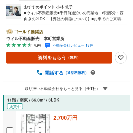
おすすめポイント
小林 敦子
■ウィル不動産販売■千日前通沿いの商業地｜6階部分・西
向きの2LDK！【弊社の特徴について】■お車でのご来場も
可能です。周辺のコインパーキングまでご案内致しますの
で、担当者のお声がけください。■キッズスペースもござい
ゴールド推奨店
ますので、小さなお子様がいらっしゃるご家庭もお気軽の
ウィル不動産販売 本町営業所
ご来場ください！＝＝＝＝＝＝＝＝＝＝＝＝＝＝＝＝＝＝
4.94
不動産会社レビュー 18件
＝＝＝＝＝＝＝＝＝＝＝＝【営業時間 10:00～19:00】（定
休日なし）火曜日・水曜日も営業しております。上記時間
資料をもらう
（無料）
はお電話が繋がりやすくなっております。ぜひお気軽にご
連絡下さい！現地を見学される場合は「室内・現地を見学
する（無料）」ボタンよりご希望の日時をご記入いただけ
電話する
（通話料無料）
ますとスムーズにご案内が可能です。＝＝＝＝＝＝＝＝＝
＝＝＝＝＝＝＝＝＝＝＝＝＝＝＝＝＝＝＝＝＝■リフォーム
取り扱い不動産会社をもっと見る（
全
1
社
）
担当、ローン担当が居ますので、何でも気軽にご相談いた
だけます！■リフォーム担当と一緒に現地見学を行い、その
11階 / 南東 / 66.0m
/ 3LDK
2
場でリフォームのご提案等をさせていただきます！■物件管
賃貸中
理システムを使えば、ネットに掲載されていない物件のご
紹介も可能です！
2,700万円