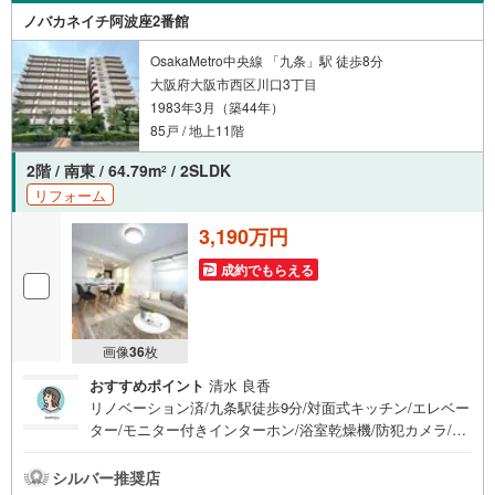
ください！【営業日】定休日はございません。水曜日も営
ノバカネイチ阿波座2番館
業しております。
OsakaMetro中央線 「九条」駅 徒歩8分
大阪府大阪市西区川口3丁目
1983年3月（築44年）
85戸 / 地上11階
2階 / 南東 / 64.79m
/ 2SLDK
2
リフォーム
3,190万円
成約でもらえる
画像
36
枚
おすすめポイント
清水 良香
リノベーション済/九条駅徒歩9分/対面式キッチン/エレベー
ター/モニター付きインターホン/浴室乾燥機/防犯カメラ/3
口コンロ【営業時間 9:30～18:30】定休日:火・水・祝日
当日の見学も可能です。人気物件には特に問い合わせが集
シルバー推奨店