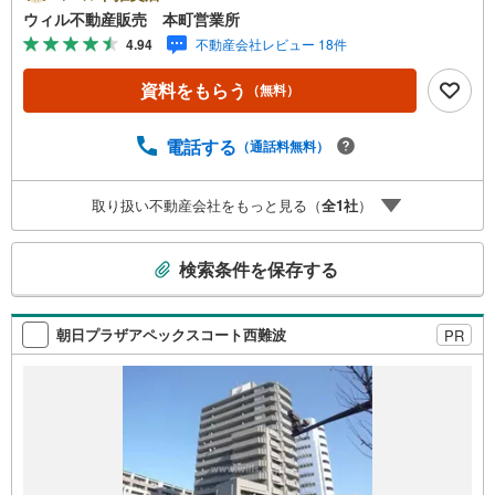
■買い物便利な立地、グルメシティ徒歩4分！・「ジャパン
ウィル不動産販売 本町営業所
港波除店」まで徒歩5分！・「スギドラッグ 波除店」まで
4.94
不動産会社レビュー 18件
徒歩7分！・「セブンイレブン 大阪市岡元町1丁目店」まで
徒歩3分！■階段移動が少なく、日常の出入りがスムーズな
資料をもらう
（無料）
1階住戸！■2LDK！■南東向きで明るい住空間、日差しが心
地よいお部屋！■浴室乾燥機・追い焚き機能付きのバスルー
ム！■採光面複数のLDK！■家族との会話が自然と増える対
電話する
（通話料無料）
面式キッチン！【弊社の特徴】■お車でのご来場も可能で
す。周辺のコインパーキングまでご案内致しますので、担
取り扱い不動産会社をもっと見る（
全
1
社
）
当者にお声がけください。■キッズスペースもございますの
で、小さなお子様がいらっしゃるご家庭もお気軽にご来場
こ
ください！【営業日】定休日はございません。火曜日・水
検索条件を保存する
曜日も営業しております。
の
検
索
朝日プラザアペックスコート西難波
PR
条
件
で
通
知
を