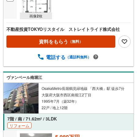
画像
2
枚
不動産投資TOKYOリスタイル ストレイトライド株式会社
資料をもらう
（無料）
電話する
（通話料無料）
ヴァンベール南堀江
OsakaMetro長堀鶴見緑地線 「西大橋」駅 徒歩7分
大阪府大阪市西区南堀江2丁目
1995年7月（築32年）
22戸 / 地上12階
7階 / 南 / 71.62m
/ 3LDK
2
リフォーム
5,980万円