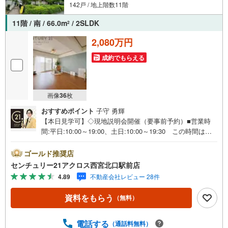
142戸 / 地上階数11階
11階 / 南 / 66.0m
/ 2SLDK
2
2,080万円
成約でもらえる
画像
36
枚
おすすめポイント
子守 勇輝
【本日見学可】◇現地説明会開催（要事前予約）■営業時
間:平日:10:00～19:00、土日:10:00～19:30 この時間はお
電話でのご案内がスムーズです。【物件の特徴】・ユニハ
イム千船1号棟:阪神本線千船駅にも近くて便利。駅から徒
ゴールド推奨店
歩10分の物件です。収納部屋付きリビングダイニングキッ
センチュリー21アクロス西宮北口駅前店
チンがある物件です。こちらは11階建ての建物です。○セ
4.89
不動産会社レビュー 28件
ンチュリー21アクロスグループの3つの特徴○■センチュリ
ー21グループで28年連続No.1（1997年～2024年兵庫地区仲
資料をもらう
（無料）
介実績） 西宮・尼崎・伊丹・宝塚にて8店舗展開中。阪神
間での購入や売却は当店にお任せ下さい■お客様駐車場、キ
ッズスペースがございます。 8店舗すべて駅前にございま
電話する
（通話料無料）