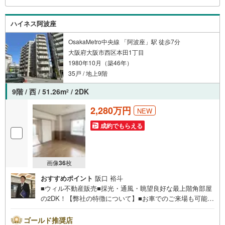
子様がいらっしゃるご家庭もお気軽にご来場ください！
【営業日】定休日はございません。水曜日も営業しており
ハイネス阿波座
ます。
OsakaMetro中央線 「阿波座」駅 徒歩7分
大阪府大阪市西区本田1丁目
1980年10月（築46年）
35戸 / 地上9階
9階 / 西 / 51.26m
/ 2DK
2
2,280万円
NEW
成約でもらえる
画像
36
枚
おすすめポイント
阪口 裕斗
■ウィル不動産販売■採光・通風・眺望良好な最上階角部屋
の2DK！【弊社の特徴について】■お車でのご来場も可能で
す。周辺のコインパーキングまでご案内致しますので、担
当者のお声がけください。■キッズスペースもございますの
ゴールド推奨店