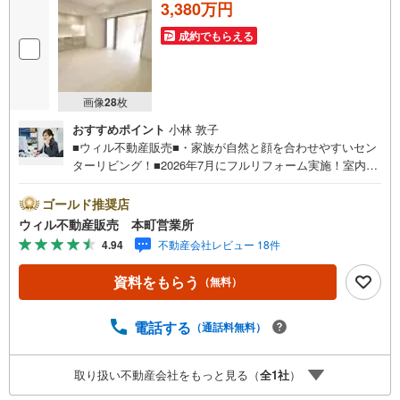
3,380万円
成約でもらえる
画像
28
枚
おすすめポイント
小林 敦子
■ウィル不動産販売■・家族が自然と顔を合わせやすいセン
ターリビング！■2026年7月にフルリフォーム実施！室内綺
麗に！【リフォーム内容】・全室クロス張替え・床張替
え・和室→洋室に変更・全建具新調・キッチン新調・ユニ
ゴールド推奨店
ットバス新調・洗面台新調・トイレ新調・洗濯パン新調■徒
ウィル不動産販売 本町営業所
歩10分圏内で3沿線利用可能！各方面へ快適アクセス！■周
4.94
不動産会社レビュー 18件
辺施設が充実した暮らしやすい住環境！■阪神高速16号大
阪港線のIC近く！車での移動スムーズ！■棟内に店舗部分が
資料をもらう
（無料）
あり生活便利！■8階部分！南西向きで陽当たり・眺望良
好！■間取りは3LDK！■全居室フローリング仕様で統一感
のある室内！■現在は空き部屋で、気軽に室内見学可能で
電話する
（通話料無料）
す！【弊社の特徴】■お車でのご来場も可能です。周辺のコ
インパーキングまでご案内致しますので、担当者にお声が
取り扱い不動産会社をもっと見る（
全
1
社
）
けください。■キッズスペースもございますので、小さなお
子様がいらっしゃるご家庭もお気軽にご来場ください！