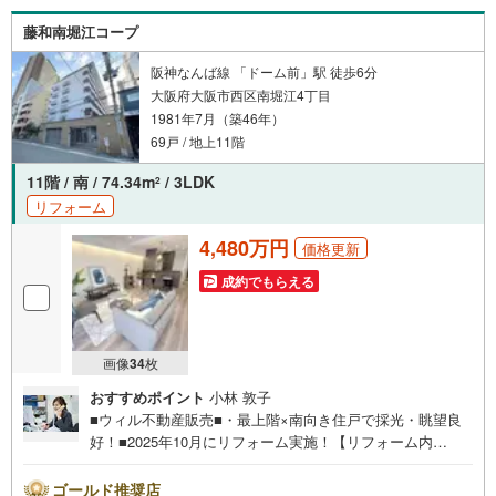
藤和南堀江コープ
■フラット地勢！
■複数沿線利用可能！
阪神なんば線 「ドーム前」駅 徒歩6分
大阪府大阪市西区南堀江4丁目
■『関西スーパー』徒歩3分で毎日のお買い物もラクラク便利！
1981年7月（築46年）
■小学校徒歩3分・中学校徒歩7分で通学しやすい立地！
69戸 / 地上11階
■ペットと一緒に暮らせるマンション（諸条件あり）！
11階 / 南 / 74.34m
/ 3LDK
2
■3DK！
リフォーム
■11階部分！眺望良好で抜け感のある住戸！
■陽当たり・風通し良好！
4,480万円
■各居室ゆとりのある広さ！
価格更新
■DKと和室2間がつながる回遊性のある続き間プラン！空間を広く使える柔
成約でもらえる
軟なレイアウト！
■キッチンの形はL字型！
■現在は空き部屋で、気軽に室内見学可能です！
画像
34
枚
【弊社の特徴】
おすすめポイント
小林 敦子
■お車でのご来場も可能です。周辺のコインパーキングまでご案内致します
■ウィル不動産販売■・最上階×南向き住戸で採光・眺望良
ので、担当者にお声がけください。
好！■2025年10月にリフォーム実施！【リフォーム内
■キッズスペースもございますので、小さなお子様がいらっしゃるご家庭も
お気軽にご来場ください！
容】・システムキッチン（食洗機付き）、トイレ（温水洗
【営業日】定休日はございません。水曜日も営業しております。
浄機能付き）、ユニットバス（浴室乾燥機付き）、給湯
ゴールド推奨店