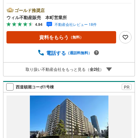
内容】・トイレ（温水洗浄機能付）、ユニットバス（浴室
乾燥機付）、洗面化粧台、洗濯防水パン新調・全室クロ
ゴールド推奨店
ス、フローリング、フロアタイル張替え・玄関収納・照明
ウィル不動産販売 本町営業所
器具交換・ハウスクリーニングなど。■学校・スーパー徒歩
4.94
不動産会社レビュー 18件
圏。生活動線の整った住環境！■徒歩6分の場所に『イオン
モール大阪ドームシティ』！■都心アクセス重視派に応える
資料をもらう
（無料）
マルチアクセス！■1LDK！■全居室6帖以上の広さ！■リビ
ングダイニングはゆとりある空間！■バスルームには浴室乾
燥機・追い焚き機能付き！■現在は空き部屋で、気軽に室内
電話する
（通話料無料）
見学可能！【弊社の特徴】■お車でのご来場も可能です。周
辺のコインパーキングまでご案内致しますので、担当者に
取り扱い不動産会社をもっと見る（
全
2
社
）
お声がけください。■キッズスペースもございますので、小
さなお子様がいらっしゃるご家庭もお気軽にご来場くださ
い！【営業日】定休日はございません。火曜日・水曜日も
西道頓堀コーポ1号棟
PR
営業しております。