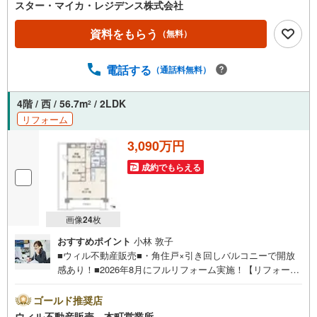
中するため、お早めにお電話ください。上記時間はお電話
スター・マイカ・レジデンス株式会社
が繋がりやすくなっております。「室内・現地を見学す
る」ボタンよりご予約いただくとご見学がスムーズです。
資料をもらう
（無料）
【弊社について】スター・マイカ・レジデンスは、スタ
ー・マイカ・ホールディングス（東証プライム上場）のグ
電話する
（通話料無料）
ループ会社です。【各種ご相談も承っております】・引越
し業者のご紹介や、入居後オプションサポート・税金、住
宅ローンについて・FPによるライフプランシュミレーショ
4階 / 西 / 56.7m
/ 2LDK
2
ン----Yahoo！ 不動産キャンペーン対象店舗----当店で物件を
リフォーム
成約するとPayPayボーナスがもらえる「Yahoo！不動産物
件ご成約キャンペーン」の対象になります。※yahoo！JAP
3,090万円
AN IDでログインしてください※Pay Payボーナスは出金と
成約でもらえる
譲渡はできません
画像
24
枚
おすすめポイント
小林 敦子
■ウィル不動産販売■・角住戸×引き回しバルコニーで開放
感あり！■2026年8月にフルリフォーム実施！【リフォーム
内容】・システムキッチン交換・ユニットバス交換・洗面
化粧台交換・トイレ交換・建具交換・配管更新・クロス全
ゴールド推奨店
室張替え・床材張替え・ハウスクリーニング■小学校徒歩8
ウィル不動産販売 本町営業所