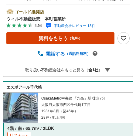
○阪神「ドーム前駅」から徒歩8分！○大阪メトロ「西長堀
駅」から徒歩9分！○南海汐見橋線「汐見橋駅」から徒歩10
ゴールド推奨店
分！○南東角部屋のため日当たり・通風良好！○『日吉小学
ウィル不動産販売 本町営業所
校』まで徒歩3分！○『堀江中学校』まで徒歩7分！○『関西
4.94
不動産会社レビュー 18件
スーパー』まで徒歩7分！【弊社の特徴について】■お車で
のご来場も可能です。周辺のコインパーキングまでご案内
資料をもらう
（無料）
致しますので、担当者のお声がけください。■キッズスペー
スもございますので、小さなお子様がいらっしゃるご家庭
もお気軽のご来場ください！ ＝＝＝＝＝＝＝＝＝＝＝＝＝
電話する
（通話料無料）
＝＝＝＝＝＝＝＝＝＝＝＝＝＝＝＝＝【営業時間 10:00～1
9:00】（定休日なし）火曜日・水曜日も営業しておりま
取り扱い不動産会社をもっと見る（
全
1
社
）
す。 上記時間はお電話が繋がりやすくなっております。ぜ
ひお気軽にご連絡下さい！現地を見学される場合は「室
内・現地を見学する（無料）」ボタンよりご希望の日時を
エスポアール千代崎
ご記入いただけますとスムーズにご案内が可能です。
OsakaMetro中央線 「九条」駅 徒歩7分
大阪府大阪市西区千代崎1丁目
1981年8月（築46年）
28戸 / 地上7階
4階 / 南 / 65.7m
/ 2LDK
2
リフォーム