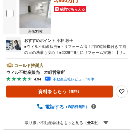
成約でもらえる
画像
31
枚
おすすめポイント
小林 敦子
■ウィル不動産販売■・リフォーム済！浴室乾燥機付きで雨
の日の洗濯も安心！■2026年6月にリフォーム実施！【リフ
ォーム内容】・システムキッチン（食洗機付き）、ユニッ
トバス（浴室乾燥機、追い焚き機能付き）、洗面化粧台、
ゴールド推奨店
防水パン、給湯器、トイレ（ウォシュレット付き）新調・
ウィル不動産販売 本町営業所
建具交換・フローリング張替え・全室クロス張替え・電気
4.94
不動産会社レビュー 18件
配線工事（スイッチ、コンセント新品）・洗い工事■4駅3
沿線利用可能で各方面へ快適アクセス！■『スーパー玉出』
資料をもらう
（無料）
徒歩2分！とても近くて便利！■オートロック完備で安心の
セキュリティマンション！■間取りは3LDK！■南・西・北
の三方角住戸で採光・通風・独立性◎！■2面バルコニーで
電話する
（通話料無料）
開放感アップ！【弊社の特徴】■お車でのご来場も可能で
す。周辺のコインパーキングまでご案内致しますので、担
取り扱い不動産会社をもっと見る（
全
3
社
）
当者にお声がけください。■キッズスペースもございますの
で、小さなお子様がいらっしゃるご家庭もお気軽にご来場