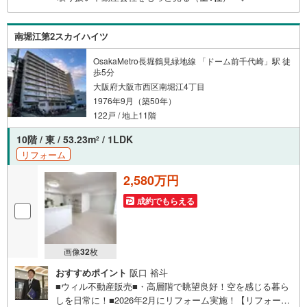
ーン担当が居ますので、何でも気軽にご相談いただけま
す！■リフォーム担当と一緒に現地見学を行い、その場でリ
フォームのご提案等をさせていただきます！■物件管理シス
南堀江第2スカイハイツ
テムを使えば、ネットに掲載されていない物件のご紹介も
可能です！
OsakaMetro長堀鶴見緑地線 「ドーム前千代崎」駅 徒
歩5分
大阪府大阪市西区南堀江4丁目
1976年9月（築50年）
122戸 / 地上11階
10階 / 東 / 53.23m
/ 1LDK
2
リフォーム
2,580万円
成約でもらえる
画像
32
枚
おすすめポイント
阪口 裕斗
■ウィル不動産販売■・高層階で眺望良好！空を感じる暮ら
しを日常に！■2026年2月にリフォーム実施！【リフォーム