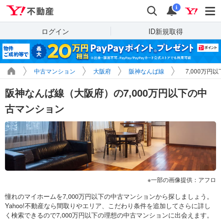
Yahoo!不動産
検索
通知
i
ログイン
ID新規取得
中古マンション
大阪府
阪神なんば線
7,000万円
阪神なんば線（大阪府）の7,000万円以下の中
古マンション
一部の画像提供：アフロ
憧れのマイホームを7,000万円以下の中古マンションから探しましょう。
Yahoo!不動産なら間取りやエリア、こだわり条件を追加してさらに詳し
く検索できるので7,000万円以下の理想の中古マンションに出会えます。