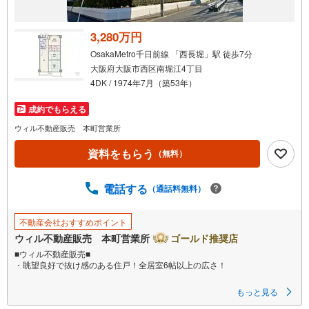
3,280万円
OsakaMetro千日前線 「西長堀」駅 徒歩7分
大阪府大阪市西区南堀江4丁目
4DK / 1974年7月（築53年）
成約でもらえる
ウィル不動産販売 本町営業所
資料をもらう
（無料）
電話する
（通話料無料）
不動産会社おすすめポイント
ウィル不動産販売 本町営業所
ゴールド推奨店
■ウィル不動産販売■
・眺望良好で抜け感のある住戸！全居室6帖以上の広さ！
もっと見る
■道頓堀川沿いの開放感あるロケーション！
■川沿いはお散歩にピッタリのコース！