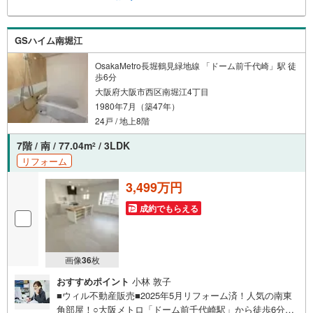
すが、お車でのお越しも大歓迎です。 お子様連れでもご
安心ください。■取り扱い物件多数ございます。 地域密着
の当店では2000万円台の新築戸建や、1000万円台の中古マ
GSハイム南堀江
ンションを始め多数物件を取り扱っています。Yahoo！不
動産に掲載しきれない物件もご紹介できます。
OsakaMetro長堀鶴見緑地線 「ドーム前千代崎」駅 徒
歩6分
大阪府大阪市西区南堀江4丁目
1980年7月（築47年）
24戸 / 地上8階
7階 / 南 / 77.04m
/ 3LDK
2
リフォーム
3,499万円
成約でもらえる
画像
36
枚
おすすめポイント
小林 敦子
■ウィル不動産販売■2025年5月リフォーム済！人気の南東
角部屋！○大阪メトロ「ドーム前千代崎駅」から徒歩6分！