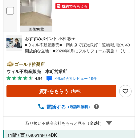
成約でもらえる
画像
30
枚
おすすめポイント
小林 敦子
■ウィル不動産販売■・南向きで採光良好！道頓堀川沿いの
開放的な立地！■2026年2月にフルリフォーム実施！【リフ
ォーム内容】・キッチン、トイレ、浴室、洗面台新調・建
具、給湯器交換・全室クロス、フローリング張替え■「汐見
ゴールド推奨店
橋駅」徒歩5分！駅近！■阪神高速出入り口付近のため車移
ウィル不動産販売 本町営業所
動に便利！■各教育施設が近いロケーション！■『スギドラ
4.94
不動産会社レビュー 18件
ッグ北堀江店』まで徒歩7分！■『ローソン 南堀江四丁目
店』まで徒歩3分！■10階！エレベーターありで高層階でも
資料をもらう
（無料）
安心！■3LDK！■ペットと一緒に暮らせるマンション（細
則あり）！■各個室に収納完備！シューズボックスもあり！
■現在は空き部屋で、気軽に室内見学可能です！【弊社の特
電話する
（通話料無料）
徴】■お車でのご来場も可能です。周辺のコインパーキング
までご案内致しますので、担当者にお声がけください。■キ
取り扱い不動産会社をもっと見る（
全
2
社
）
ッズスペースもございますので、小さなお子様がいらっし
ゃるご家庭もお気軽にご来場ください！【営業日】定休日
11階 / 西 / 69.61m
/ 4DK
2
はございません。火曜日・水曜日も営業しております。