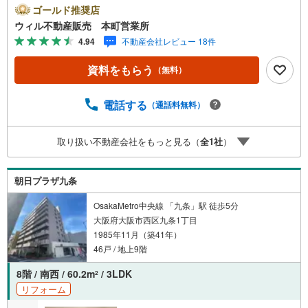
から徒歩13分！○オートロック、宅配ボックスあり！○現在
ゴールド推奨店
は空き部屋の為室内見学可！○『本田小学校』まで徒歩8
ウィル不動産販売 本町営業所
分！○『阪急オアシス』まで徒歩14分！○『松島公園』まで
4.94
不動産会社レビュー 18件
徒歩8分！【弊社の特徴について】■お車でのご来場も可能
です。周辺のコインパーキングまでご案内致しますので、
資料をもらう
（無料）
担当者のお声がけください。■キッズスペースもございます
ので、小さなお子様がいらっしゃるご家庭もお気軽のご来
場ください！ ＝＝＝＝＝＝＝＝＝＝＝＝＝＝＝＝＝＝＝＝
電話する
（通話料無料）
＝＝＝＝＝＝＝＝＝＝【営業時間 10:00～19:00】（定休日
なし）火曜日・水曜日も営業しております。 上記時間はお
取り扱い不動産会社をもっと見る（
全
1
社
）
電話が繋がりやすくなっております。ぜひお気軽にご連絡
下さい！現地を見学される場合は「室内・現地を見学する
（無料）」ボタンよりご希望の日時をご記入いただけます
朝日プラザ九条
とスムーズにご案内が可能です。
OsakaMetro中央線 「九条」駅 徒歩5分
大阪府大阪市西区九条1丁目
1985年11月（築41年）
46戸 / 地上9階
8階 / 南西 / 60.2m
/ 3LDK
2
リフォーム