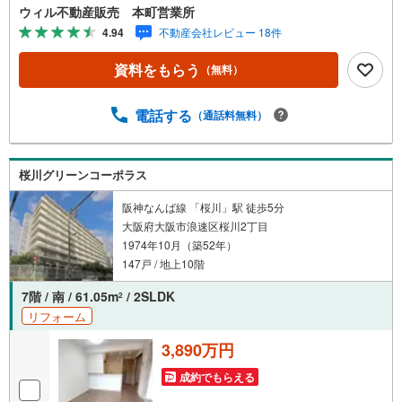
で、小さなお子様がいらっしゃるご家庭もお気軽のご来場
ウィル不動産販売 本町営業所
ください！＝＝＝＝＝＝＝＝＝＝＝＝＝＝＝＝＝＝＝＝＝
4.94
不動産会社レビュー 18件
＝＝＝＝＝＝＝＝＝【営業時間 10:00～19:00】（定休日な
し）火曜日・水曜日も営業しております。上記時間はお電
資料をもらう
（無料）
話が繋がりやすくなっております。ぜひお気軽にご連絡下
さい！現地を見学される場合は「室内・現地を見学する
（無料）」ボタンよりご希望の日時をご記入いただけます
電話する
（通話料無料）
とスムーズにご案内が可能です。＝＝＝＝＝＝＝＝＝＝＝
＝＝＝＝＝＝＝＝＝＝＝＝＝＝＝＝＝＝＝■リフォーム担
当、ローン担当が居ますので、何でも気軽にご相談いただ
桜川グリーンコーポラス
けます！■リフォーム担当と一緒に現地見学を行い、その場
でリフォームのご提案等をさせていただきます！■物件管理
阪神なんば線 「桜川」駅 徒歩5分
システムを使えば、ネットに掲載されていない物件のご紹
大阪府大阪市浪速区桜川2丁目
介も可能です！
1974年10月（築52年）
147戸 / 地上10階
7階 / 南 / 61.05m
/ 2SLDK
2
リフォーム
3,890万円
成約でもらえる