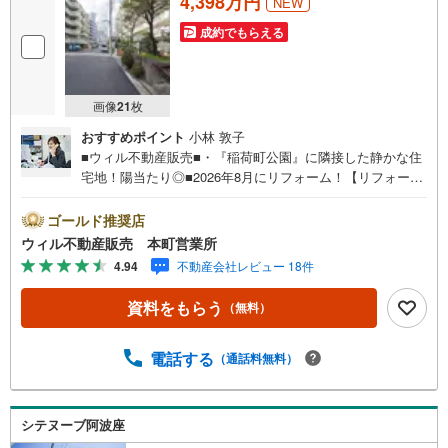
4,398万円
NEW
成約でもらえる
画像
21
枚
おすすめポイント
小林 敦子
■ウィル不動産販売■・『稲荷町公園』に隣接した静かな住
宅地！陽当たり◎■2026年8月にリフォーム！【リフォーム
内容】・キッチン（システムキッチン、W2100、食洗
機）、浴室（ユニットバス、1216）、洗面室（洗面台、防
ゴールド推奨店
水パン）、トイレ（温水洗浄便座付トイレ）、給湯設備
ウィル不動産販売 本町営業所
（給湯器、追焚、マルチリモコン付き）、配管（給水、給
4.94
不動産会社レビュー 18件
湯、排水管（専有部分））、エアコン（洋室1）、エアコン
先行配管（洋室2,LDK、サービスルーム）、共通（照明器
資料をもらう
（無料）
具、建具、フローリング（遮音等級LL45、LDK、洋室、廊
下、サービスルーム）、フロアタイル（玄関、洗面室、ト
イレ）、壁天井クロス貼り、カラーTVモニター付インター
電話する
（通話料無料）
ホン、室内クリーニング）■スーパー至近！【弊社の特徴】
■お車でのご来場も可能です。周辺のコインパーキングまで
ご案内致しますので、担当者にお声がけください。■キッズ
シテヌーブ阿波座
スペースもございますので、小さなお子様がいらっしゃる