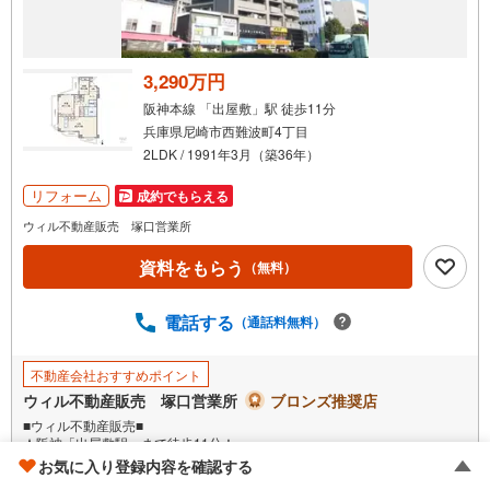
受
け
取
る
3,290万円
・
阪神本線 「出屋敷」駅 徒歩11分
条
兵庫県尼崎市西難波町4丁目
件
2LDK / 1991年3月（築36年）
を
マ
リフォーム
成約でもらえる
イ
ウィル不動産販売 塚口営業所
ペ
資料をもらう
ー
（無料）
ジ
に
電話する
（通話料無料）
保
存
不動産会社おすすめポイント
す
ウィル不動産販売 塚口営業所
ブロンズ推奨店
る
■ウィル不動産販売■
★阪神「出屋敷駅」まで徒歩11分！
★阪神「尼崎駅」まで徒歩13分！
お気に入り登録内容を確認する
★南向きの角部屋のため採光・通風良好！
もっと見る