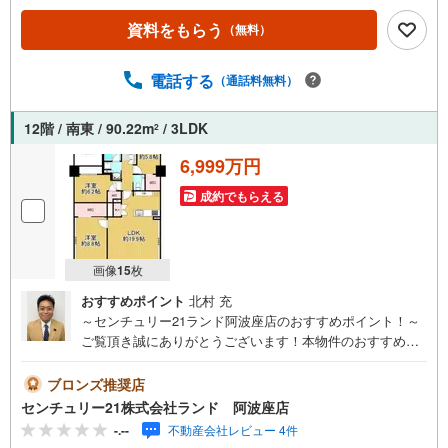
ス！■専有面積101.64平米のゆとりある3LDK！■南西・北
資料をもらう
（無料）
西・北東の三方角住戸で採光・通風良好！■両面バルコニー
＋専用ポーチ付きで開放感◎■約20帖のワイドLDKで家族が
集う大空間！■収納が各所に！■オートロック完備で安心の
電話する
（通話料無料）
セキュリティ！【弊社の特徴】■お車でのご来場も可能で
す。周辺のコインパーキングまでご案内致しますので、担
12階 / 南東 / 90.22m
/ 3LDK
2
当者にお声がけください。■キッズスペースもございますの
で、小さなお子様がいらっしゃるご家庭もお気軽にご来場
6,999万円
ください！【営業日】定休日はございません。火曜日・水
成約でもらえる
曜日も営業しております。
画像
15
枚
おすすめポイント
北村 充
～センチュリー21ランド阿波座店のおすすめポイント！～
ご覧頂き誠にありがとうございます！本物件のおすすめポ
イントはこちら！＜物件について＞●ペット飼育可（規約に
よる制限有り）●広々LDK約19.9帖！＜立地＞●大阪メトロ
ブロンズ推奨店
中央線「阿波座」駅より徒歩約10分お気軽にお問い合わせ
センチュリー21株式会社ランド 阿波座店
ください！＜センチュリー21ランドについて＞●センチュ
-.--
不動産会社レビュー 4件
リー21ランド阿波座店は・・・ お客様のニーズに寄り添