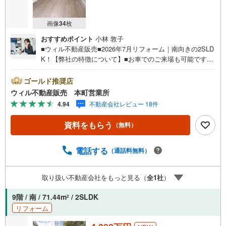
画像
34
枚
おすすめポイント
小林 敦子
■ウィル不動産販売■2026年7月リフォーム｜南向きの2SLD
K！【弊社の特徴について】■お車でのご来場も可能です。
周辺のコインパーキングまでご案内致しますので、担当者
のお声がけください。■キッズスペースもございますので、
ゴールド推奨店
小さなお子様がいらっしゃるご家庭もお気軽のご来場くだ
ウィル不動産販売 本町営業所
さい！＝＝＝＝＝＝＝＝＝＝＝＝＝＝＝＝＝＝＝＝＝＝＝
4.94
不動産会社レビュー 18件
＝＝＝＝＝＝＝【営業時間 10:00～19:00】（定休日なし）
火曜日・水曜日も営業しております。上記時間はお電話が
資料をもらう
（無料）
繋がりやすくなっております。ぜひお気軽にご連絡下さ
い！現地を見学される場合は「室内・現地を見学する（無
料）」ボタンよりご希望の日時をご記入いただけますとス
電話する
（通話料無料）
ムーズにご案内が可能です。＝＝＝＝＝＝＝＝＝＝＝＝＝
＝＝＝＝＝＝＝＝＝＝＝＝＝＝＝＝＝■リフォーム担当、ロ
取り扱い不動産会社をもっと見る（
全
1
社
）
ーン担当が居ますので、何でも気軽にご相談いただけま
す！■リフォーム担当と一緒に現地見学を行い、その場でリ
9階 / 南 / 71.44m
/ 2SLDK
2
フォームのご提案等をさせていただきます！■物件管理シス
リフォーム
テムを使えば、ネットに掲載されていない物件のご紹介も
可能です！