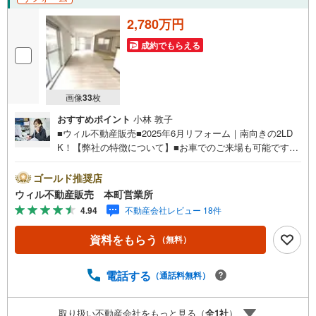
2,780万円
成約でもらえる
画像
33
枚
おすすめポイント
小林 敦子
■ウィル不動産販売■2025年6月リフォーム｜南向きの2LD
K！【弊社の特徴について】■お車でのご来場も可能です。
周辺のコインパーキングまでご案内致しますので、担当者
のお声がけください。■キッズスペースもございますので、
ゴールド推奨店
小さなお子様がいらっしゃるご家庭もお気軽のご来場くだ
ウィル不動産販売 本町営業所
さい！＝＝＝＝＝＝＝＝＝＝＝＝＝＝＝＝＝＝＝＝＝＝＝
4.94
不動産会社レビュー 18件
＝＝＝＝＝＝＝【営業時間 10:00～19:00】（定休日なし）
火曜日・水曜日も営業しております。上記時間はお電話が
資料をもらう
（無料）
繋がりやすくなっております。ぜひお気軽にご連絡下さ
い！現地を見学される場合は「室内・現地を見学する（無
料）」ボタンよりご希望の日時をご記入いただけますとス
電話する
（通話料無料）
ムーズにご案内が可能です。＝＝＝＝＝＝＝＝＝＝＝＝＝
＝＝＝＝＝＝＝＝＝＝＝＝＝＝＝＝＝■リフォーム担当、ロ
取り扱い不動産会社をもっと見る（
全
1
社
）