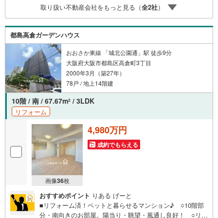
取り扱い不動産会社をもっと見る（
全
2
社
）
て送迎致します！【リフォーム相談】資格を持った専門ス
タッフがお悩みに合わせてお話をうかがい、お客さまにぴ
ったりの提案を行います！■その他:物件相談、住宅ローン
都島高倉ガーデンハウス
相談、ご質問、気になること、何でもお気軽にご相談くだ
さい！
おおさか東線 「城北公園通」駅 徒歩9分
大阪府大阪市都島区高倉町3丁目
2000年3月（築27年）
78戸 / 地上14階建
10階 / 南 / 67.67m
/ 3LDK
2
リフォーム
4,980万円
成約でもらえる
画像
36
枚
おすすめポイント
りある げーと
■リフォーム済！ペットと暮らせるマンション♪ ○10階部
分・南向きのお部屋。陽当り・眺望・風通し良好！ ○リビ