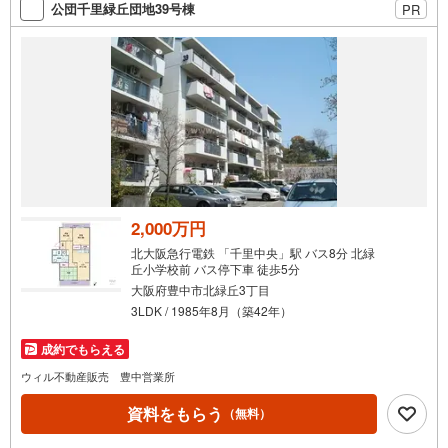
索
公団千里緑丘団地39号棟
PR
条
件
で
通
知
を
受
け
取
る
2,000万円
・
北大阪急行電鉄 「千里中央」駅 バス8分 北緑
条
丘小学校前 バス停下車 徒歩5分
件
大阪府豊中市北緑丘3丁目
を
3LDK / 1985年8月（築42年）
マ
成約でもらえる
イ
ペ
ウィル不動産販売 豊中営業所
ー
資料をもらう
（無料）
ジ
に