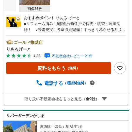
画像
36
枚
おすすめポイント
りある げーと
■リフォーム済み！8階部分角住戸で採光・眺望・通風良
好！ ○設備充実！各室収納完備！すっきり暮らせる3LD
K！ ○大型公園が近くお散歩やランニングも楽しめる環
境！子育て世帯にもおススメの立地♪■物件検討中のお客さ
ゴールド推奨店
ま！ちょっと見学してみたいだけなどでも内覧可能です！
りあるげーと
売主さまの都合等で見学ができない場合がございます。お
4.38
不動産会社レビュー 21件
気軽に「りあるげーと」までお問合わせ下さい！■「りある
げーと」が選ばれるポイント！■年中休まず営業中！いつで
資料をもらう
（無料）
も対応致します！・営業時間:9:00～21:00上記の時間帯
は、お電話でのお問い合わせでスムーズに案内が可能で
す！■各種相談、承ります！■【無料送迎】「小さなお子さ
電話する
（通話料無料）
まをつれて外出しづらい」「来店までの交通手段が取りづ
らい」などご相談ください！営業スタッフがご自宅に伺っ
取り扱い不動産会社をもっと見る（
全
2
社
）
て送迎致します！【リフォーム相談】資格を持った専門ス
タッフがお悩みに合わせてお話をうかがい、お客さまにぴ
ったりの提案を行います！■その他:物件相談、住宅ローン
リバーガーデンかしま
相談、ご質問、気になること、何でもお気軽にご相談くだ
さい！
東西線 「加島」駅 徒歩1分