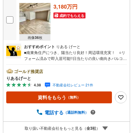
3,180万円
成約でもらえる
画像
36
枚
おすすめポイント
りある げーと
■南東角住戸につき、陽当たり良好！周辺環境充実！ ○リ
フォーム済みで即入居可能!!日当たりの良い南向きバルコニ
ー！LDK約21帖の広さがあります！ ○3WAYアクセス可
能！交通便利な人気エリア!!■物件検討中のお客さま！ちょ
ゴールド推奨店
っと見学してみたいだけなどでも内覧可能です！売主さま
りあるげーと
の都合等で見学ができない場合がございます。お気軽に
4.38
不動産会社レビュー 21件
「りあるげーと」までお問合わせ下さい！■「りあるげー
と」が選ばれるポイント！■年中休まず営業中！いつでも対
資料をもらう
（無料）
応致します！・営業時間:9:00～21:00上記の時間帯は、お
電話でのお問い合わせでスムーズに案内が可能です！■各種
相談、承ります！■【無料送迎】「小さなお子さまをつれて
電話する
（通話料無料）
外出しづらい」「来店までの交通手段が取りづらい」など
ご相談ください！営業スタッフがご自宅に伺って送迎致し
取り扱い不動産会社をもっと見る（
全
3
社
）
ます！【リフォーム相談】資格を持った専門スタッフがお