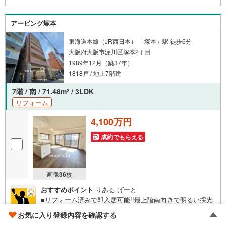
タッフがお悩みに合わせてお話をうかがい、お客さまにぴ
ったりの提案を行います！■その他:物件相談、住宅ローン
アービング塚本
相談、ご質問、気になること、何でもお気軽にご相談くだ
さい！
東海道本線（JR西日本） 「塚本」駅 徒歩6分
大阪府大阪市淀川区塚本2丁目
1989年12月（築37年）
1818戸 / 地上7階建
7階 / 南 / 71.48m
/ 3LDK
2
リフォーム
4,100万円
成約でもらえる
画像
36
枚
おすすめポイント
りある げーと
■リフォーム済みで即入居可能!!最上階南向きで明るい採光
が入るお部屋！ ○JR「塚本駅」徒歩6分！大阪駅まで一駅
お気に入り登録内容を確認する
で交通至便です！ ○周辺環境充実！スーパー・コンビニ徒