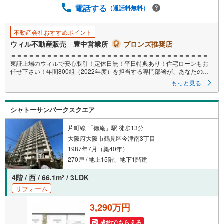
電話する
保
（通話料無料）
存
す
不動産会社おすすめポイント
る
ウィル不動産販売 豊中営業所
ブロンズ推奨店
＝＝＝＝＝＝＝＝＝＝＝＝＝＝＝＝＝＝＝＝＝＝＝＝＝＝＝＝＝＝＝＝＝
東証上場のウィルで安心取引！定休日無！平日特典あり！住宅ローンもお
任せ下さい！年間800組（2022年度）を担当する専門部署が、あなたの住
宅ローンをお手伝い！リフォーム・リノベも併せて相談可能！
もっと見る
お子様連れのご家族も落ち着いてお話ができるよう、キッズスペースを設
置しています。
シャトーサンパークスクエア
【営業時間 10:00-19:00】（年中無休）
上記時間はお電話が繋がりやすくなっております。ぜひお気軽にご連絡く
片町線 「徳庵」駅 徒歩13分
ださい！
大阪府大阪市鶴見区今津南3丁目
現地をご見学される場合は「室内・現地を見学する（無料）」ボタンより
1987年7月（築40年）
ご希望の日時をご記入いただけますとスムーズにご案内が可能です。
＝＝＝＝＝＝＝＝＝＝＝＝＝＝＝＝＝＝＝＝＝＝＝＝＝＝＝＝＝＝＝＝＝
270戸 / 地上15階、地下1階建
4階 / 西 / 66.1m
/ 3LDK
2
リフォーム
3,290万円
成約でもらえる