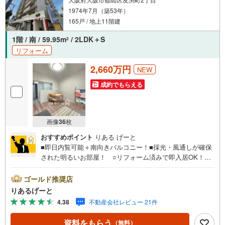
1974年7月（築53年）
165戸 / 地上11階建
1階 / 南 / 59.95m
/ 2LDK＋S
2
リフォーム
2,660万円
NEW
成約でもらえる
画像
36
枚
おすすめポイント
りある げーと
■即日内覧可能＋南向きバルコニー！■採光・風通しが確保
された明るいお部屋！ ○リフォーム済みで即入居OK！下
階への音の心配がない1階の住戸。 ○3WAYアクセス！お
買い物施設も充実した便利な立地！■物件検討中のお客さ
ゴールド推奨店
ま！ちょっと見学してみたいだけなどでも内覧可能です！
りあるげーと
売主さまの都合等で見学ができない場合がございます。お
4.38
不動産会社レビュー 21件
気軽に「りあるげーと」までお問合わせ下さい！■「りある
げーと」が選ばれるポイント！■年中休まず営業中！いつで
資料をもらう
（無料）