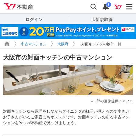
Yahoo!不動産
検索
通知
i
ログイン
ID新規取得
中古マンション
大阪府
対面キッチンの物件一覧
大阪市の対面キッチンの中古マンション
一部の画像提供：アフロ
対面キッチンなら調理をしながらダイニングの様子が見えるので小さい
お子さんがいるご家庭にもオススメです。対面キッチンのある中古マン
ションをYahoo!不動産で見つけましょう。