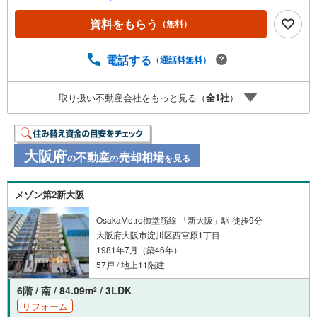
あるげーと」までお問合わせ下さい！■「りあるげーと」が
選ばれるポイント！■年中休まず営業中！いつでも対応致し
資料をもらう
（無料）
ます！・営業時間:9:00～21:00上記の時間帯は、お電話で
のお問い合わせでスムーズに案内が可能です！■各種相談、
承ります！■【無料送迎】「小さなお子さまをつれて外出し
電話する
（通話料無料）
づらい」「来店までの交通手段が取りづらい」などご相談
ください！営業スタッフがご自宅に伺って送迎致します！
取り扱い不動産会社をもっと見る（
全
1
社
）
【リフォーム相談】資格を持った専門スタッフがお悩みに
合わせてお話をうかがい、お客さまにぴったりの提案を行
います！■その他:物件相談、住宅ローン相談、ご質問、気
になること、何でもお気軽にご相談ください！
大阪府
不動産
売却相場
の
の
を見る
メゾン第2新大阪
OsakaMetro御堂筋線 「新大阪」駅 徒歩9分
大阪府大阪市淀川区西宮原1丁目
1981年7月（築46年）
57戸 / 地上11階建
6階 / 南 / 84.09m
/ 3LDK
2
リフォーム