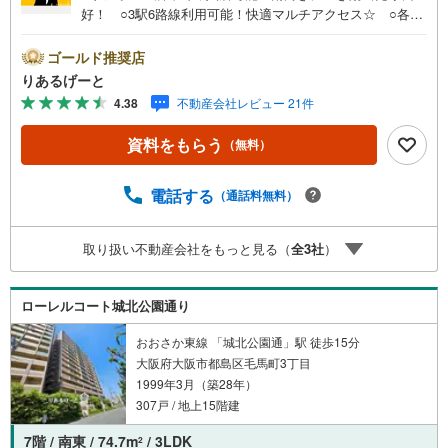
好！ ○3駅6路線利用可能！快適マルチアクセス☆ ○各室
収納完備！アクセントクロスや琉球畳で仕上げられたおし
ゃれな室内。是非ご内覧ください！■物件検討中のお客さ
ゴールド推奨店
ま！ちょっと見学してみたいだけなどでも内覧可能です！
りあるげーと
売主さまの都合等で見学ができない場合がございます。お
4.38
不動産会社レビュー 21件
気軽に「りあるげーと」までお問合わせ下さい！■「りある
げーと」が選ばれるポイント！■年中休まず営業中！いつで
資料をもらう
（無料）
も対応致します！・営業時間:9:00～21:00上記の時間帯
は、お電話でのお問い合わせでスムーズに案内が可能で
す！■各種相談、承ります！■【無料送迎】「小さなお子さ
電話する
（通話料無料）
まをつれて外出しづらい」「来店までの交通手段が取りづ
らい」などご相談ください！営業スタッフがご自宅に伺っ
取り扱い不動産会社をもっと見る（
全
3
社
）
て送迎致します！【リフォーム相談】資格を持った専門ス
タッフがお悩みに合わせてお話をうかがい、お客さまにぴ
ったりの提案を行います！■その他:物件相談、住宅ローン
ローレルコート城北公園通り
相談、ご質問、気になること、何でもお気軽にご相談くだ
さい！
おおさか東線 「城北公園通」駅 徒歩15分
大阪府大阪市都島区毛馬町3丁目
1999年3月（築28年）
307戸 / 地上15階建
7階 / 南東 / 74.7m
/ 3LDK
2