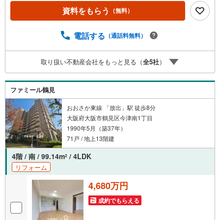
げーと」が選ばれるポイント！■年中休まず営業中！いつで
資料をもらう
（無料）
も対応致します！・営業時間:9:00～21:00上記の時間帯
は、お電話でのお問い合わせでスムーズに案内が可能で
す！■各種相談、承ります！■【無料送迎】「小さなお子さ
電話する
（通話料無料）
まをつれて外出しづらい」「来店までの交通手段が取りづ
らい」などご相談ください！営業スタッフがご自宅に伺っ
取り扱い不動産会社をもっと見る（
全
5
社
）
て送迎致します！【リフォーム相談】資格を持った専門ス
タッフがお悩みに合わせてお話をうかがい、お客さまにぴ
ったりの提案を行います！■その他:物件相談、住宅ローン
ファミール鶴見
相談、ご質問、気になること、何でもお気軽にご相談くだ
さい！
おおさか東線 「放出」駅 徒歩8分
大阪府大阪市鶴見区今津南1丁目
1990年5月（築37年）
71戸 / 地上13階建
4階 / 南 / 99.14m
/ 4LDK
2
リフォーム
4,680万円
成約でもらえる