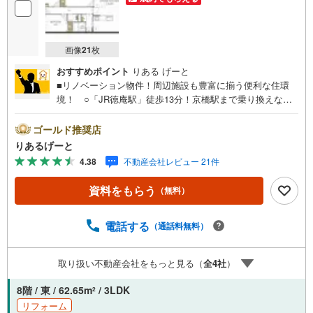
画像
21
枚
おすすめポイント
りある げーと
■リノベーション物件！周辺施設も豊富に揃う便利な住環
境！ ○「JR徳庵駅」徒歩13分！京橋駅まで乗り換えなし8
分で市中心部への移動もスムーズ☆ ○水回り一新！きれい
なお部屋で新生活をスタート♪■物件検討中のお客さま！ち
ゴールド推奨店
ょっと見学してみたいだけなどでも内覧可能です！売主さ
りあるげーと
まの都合等で見学ができない場合がございます。お気軽に
4.38
不動産会社レビュー 21件
「りあるげーと」までお問合わせ下さい！■「りあるげー
と」が選ばれるポイント！■年中休まず営業中！いつでも対
資料をもらう
（無料）
応致します！・営業時間:9:00～21:00上記の時間帯は、お
電話でのお問い合わせでスムーズに案内が可能です！■各種
相談、承ります！■【無料送迎】「小さなお子さまをつれて
電話する
（通話料無料）
外出しづらい」「来店までの交通手段が取りづらい」など
ご相談ください！営業スタッフがご自宅に伺って送迎致し
取り扱い不動産会社をもっと見る（
全
4
社
）
ます！【リフォーム相談】資格を持った専門スタッフがお
悩みに合わせてお話をうかがい、お客さまにぴったりの提
8階 / 東 / 62.65m
/ 3LDK
2
案を行います！■その他:物件相談、住宅ローン相談、ご質
リフォーム
問、気になること、何でもお気軽にご相談ください！