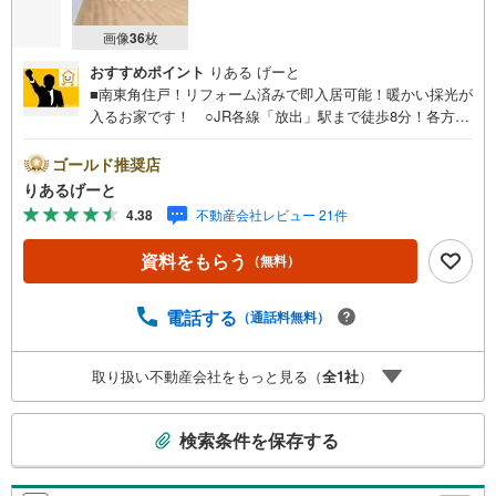
画像
36
枚
おすすめポイント
りある げーと
■南東角住戸！リフォーム済みで即入居可能！暖かい採光が
入るお家です！ ○JR各線「放出」駅まで徒歩8分！各方面
へのアクセスらくらく！ ○スーパー・コンビニまで徒歩1
0分圏内で急なお買物も安心です！■物件検討中のお客さ
ゴールド推奨店
ま！ちょっと見学してみたいだけなどでも内覧可能です！
りあるげーと
売主さまの都合等で見学ができない場合がございます。お
4.38
不動産会社レビュー 21件
気軽に「りあるげーと」までお問合わせ下さい！■「りある
げーと」が選ばれるポイント！■年中休まず営業中！いつで
資料をもらう
（無料）
も対応致します！・営業時間:9:00～21:00上記の時間帯
は、お電話でのお問い合わせでスムーズに案内が可能で
す！■各種相談、承ります！■【無料送迎】「小さなお子さ
電話する
（通話料無料）
まをつれて外出しづらい」「来店までの交通手段が取りづ
らい」などご相談ください！営業スタッフがご自宅に伺っ
取り扱い不動産会社をもっと見る（
全
1
社
）
て送迎致します！【リフォーム相談】資格を持った専門ス
タッフがお悩みに合わせてお話をうかがい、お客さまにぴ
こ
ったりの提案を行います！■その他:物件相談、住宅ローン
検索条件を保存する
相談、ご質問、気になること、何でもお気軽にご相談くだ
の
さい！
検