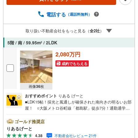
も対応致します！・営業時間:9:00～21:00上記の時間帯
は、お電話でのお問い合わせでスムーズに案内が可能で
す！■各種相談、承ります！■【無料送迎】「小さなお子さ
電話する
（通話料無料）
まをつれて外出しづらい」「来店までの交通手段が取りづ
らい」などご相談ください！営業スタッフがご自宅に伺っ
取り扱い不動産会社をもっと見る（
全
2
社
）
て送迎致します！【リフォーム相談】資格を持った専門ス
タッフがお悩みに合わせてお話をうかがい、お客さまにぴ
5階 / 南 / 59.95m
/ 2LDK
2
ったりの提案を行います！■その他:物件相談、住宅ローン
相談、ご質問、気になること、何でもお気軽にご相談くだ
2,080万円
さい！
成約でもらえる
画像
36
枚
おすすめポイント
りある げーと
■LDK15帖！採光と風通しが確保された南向きの明るいお部
屋！ ○大阪メトロ谷町線「都島駅」徒歩7分！通勤通学も
便利な立地ですよ♪ ○3WAYアクセス可能！お買い物施設
も充実した便利な住環境！■物件検討中のお客さま！ちょっ
ゴールド推奨店
と見学してみたいだけなどでも内覧可能です！売主さまの
りあるげーと
都合等で見学ができない場合がございます。お気軽に「り
4.38
不動産会社レビュー 21件