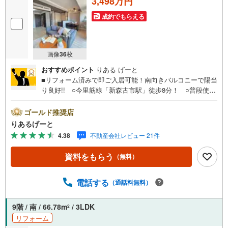
3,498万円
成約でもらえる
画像
36
枚
おすすめポイント
りある げーと
■リフォーム済みで即ご入居可能！南向きバルコニーで陽当
り良好!! ○今里筋線「新森古市駅」徒歩8分！ ○普段使い
のスーパーや特別なお買い物ができるショッピングセンタ
ー、いろいろ揃う便利な立地！■物件検討中のお客さま！ち
ゴールド推奨店
ょっと見学してみたいだけなどでも内覧可能です！売主さ
りあるげーと
まの都合等で見学ができない場合がございます。お気軽に
4.38
不動産会社レビュー 21件
「りあるげーと」までお問合わせ下さい！■「りあるげー
と」が選ばれるポイント！■年中休まず営業中！いつでも対
資料をもらう
（無料）
応致します！・営業時間:9:00～21:00上記の時間帯は、お
電話でのお問い合わせでスムーズに案内が可能です！■各種
相談、承ります！■【無料送迎】「小さなお子さまをつれて
電話する
（通話料無料）
外出しづらい」「来店までの交通手段が取りづらい」など
ご相談ください！営業スタッフがご自宅に伺って送迎致し
9階 / 南 / 66.78m
/ 3LDK
2
ます！【リフォーム相談】資格を持った専門スタッフがお
リフォーム
悩みに合わせてお話をうかがい、お客さまにぴったりの提