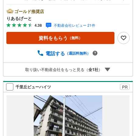
ングにエアコン1台設置済み！その他、床暖房や浴室暖房乾
燥機などの便利な設備も充実！■物件検討中のお客さま！ち
ゴールド推奨店
ょっと見学してみたいだけなどでも内覧可能です！売主さ
りあるげーと
まの都合等で見学ができない場合がございます。お気軽に
4.38
不動産会社レビュー 21件
「りあるげーと」までお問合わせ下さい！■「りあるげー
と」が選ばれるポイント！■年中休まず営業中！いつでも対
資料をもらう
（無料）
応致します！・営業時間:9:00～21:00上記の時間帯は、お
電話でのお問い合わせでスムーズに案内が可能です！■各種
相談、承ります！■【無料送迎】「小さなお子さまをつれて
電話する
（通話料無料）
外出しづらい」「来店までの交通手段が取りづらい」など
ご相談ください！営業スタッフがご自宅に伺って送迎致し
取り扱い不動産会社をもっと見る（
全
1
社
）
ます！【リフォーム相談】資格を持った専門スタッフがお
悩みに合わせてお話をうかがい、お客さまにぴったりの提
案を行います！■その他:物件相談、住宅ローン相談、ご質
千里丘ビューハイツ
PR
問、気になること、何でもお気軽にご相談ください！