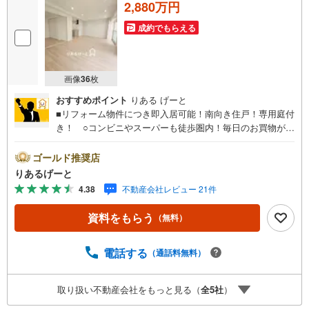
2,880万円
成約でもらえる
画像
36
枚
おすすめポイント
りある げーと
■リフォーム物件につき即入居可能！南向き住戸！専用庭付
き！ ○コンビニやスーパーも徒歩圏内！毎日のお買物が便
利になるのはうれしい！ ○駅歩9分！通勤・通学ラクラク
で忙しい朝や遅くなった時に嬉しい！■物件検討中のお客さ
ゴールド推奨店
ま！ちょっと見学してみたいだけなどでも内覧可能です！
りあるげーと
売主さまの都合等で見学ができない場合がございます。お
4.38
不動産会社レビュー 21件
気軽に「りあるげーと」までお問合わせ下さい！■「りある
げーと」が選ばれるポイント！■年中休まず営業中！いつで
資料をもらう
（無料）
も対応致します！・営業時間:9:00～21:00上記の時間帯
は、お電話でのお問い合わせでスムーズに案内が可能で
す！■各種相談、承ります！■【無料送迎】「小さなお子さ
電話する
（通話料無料）
まをつれて外出しづらい」「来店までの交通手段が取りづ
らい」などご相談ください！営業スタッフがご自宅に伺っ
取り扱い不動産会社をもっと見る（
全
5
社
）
て送迎致します！【リフォーム相談】資格を持った専門ス
タッフがお悩みに合わせてお話をうかがい、お客さまにぴ