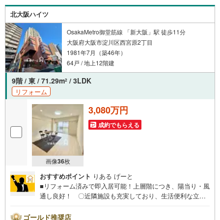
ったりの提案を行います！■その他:物件相談、住宅ローン
北大阪ハイツ
相談、ご質問、気になること、何でもお気軽にご相談くだ
さい！
OsakaMetro御堂筋線 「新大阪」駅 徒歩11分
大阪府大阪市淀川区西宮原2丁目
1981年7月（築46年）
64戸 / 地上12階建
9階 / 東 / 71.29m
/ 3LDK
2
リフォーム
3,080万円
成約でもらえる
画像
36
枚
おすすめポイント
りある げーと
■リフォーム済みで即入居可能！上層階につき、陽当り・風
通し良好！ 〇近隣施設も充実しており、生活便利な立
地。 ○「新大阪駅」徒歩10分！各方面へのアクセスがし
やすく、通勤通学・お出かけもラクラク！■物件検討中のお
ゴールド推奨店