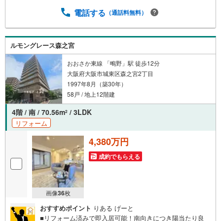
は、お電話でのお問い合わせでスムーズに案内が可能で
す！■各種相談、承ります！■【無料送迎】「小さなお子さ
電話する
（通話料無料）
まをつれて外出しづらい」「来店までの交通手段が取りづ
らい」などご相談ください！営業スタッフがご自宅に伺っ
て送迎致します！【リフォーム相談】資格を持った専門ス
ルモングレース森之宮
タッフがお悩みに合わせてお話をうかがい、お客さまにぴ
ったりの提案を行います！■その他:物件相談、住宅ローン
おおさか東線 「鴫野」駅 徒歩12分
相談、ご質問、気になること、何でもお気軽にご相談くだ
大阪府大阪市城東区森之宮2丁目
さい！
1997年8月（築30年）
58戸 / 地上12階建
4階 / 南 / 70.56m
/ 3LDK
2
リフォーム
4,380万円
成約でもらえる
画像
36
枚
おすすめポイント
りある げーと
■リフォーム済みで即入居可能！南向きにつき陽当たり良