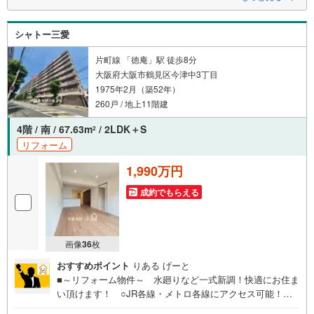
現地を見学される場合は「室内・現地を見学する（無料）」ボタンより
ご希望の日時をご記入いただけますとスムーズにご案内が可能です。
◆3階部分、角部屋住戸につき採光、通風良好！
シャトー三愛
◆専有面積82.87平米の3LDK！
◆収納力豊富で居住空間をより広く確保できます！
◆水回りが近くに配置されており、家事がしやすい造り！
片町線 「徳庵」駅 徒歩8分
◆フレキシブルにお使いいただけるプラン！
大阪府大阪市鶴見区今津中3丁目
◆複数沿線利用可能の好立地！東海道本線「千里丘駅」、阪急京都線「摂
1975年2月（築52年）
津市駅」徒歩10分、大阪モノレール本線「沢良宜駅」徒歩11分！
◆三宅柳田小学校、第三中学校徒歩13分！周辺は公園が点在しており、子
260戸 / 地上11階建
育てがしやすい住環境！
◆スーパーやコンビニが徒歩10分圏内！
4階 / 南 / 67.63m
/ 2LDK＋S
2
◆周辺は平坦地のため、自転車での移動がスムーズ！
リフォーム
◆中央環状線が近くを走っており、車での移動も便利な立地です！
東証上場のウィルで安心取引！定休日無！キッズスペース有！オンライン
1,990万円
相談対応！平日特典！
成約でもらえる
画像
36
枚
おすすめポイント
りある げーと
■～リフォーム物件～ 水廻りなど一式新調！快適にお住ま
い頂けます！ ○JR各線・メトロ各線にアクセス可能！
「徳庵」駅まで徒歩8分の好立地！商業施設も豊富に揃いま