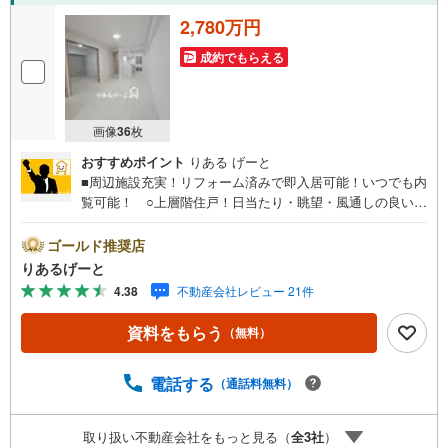
2,780万円
成約でもらえる
画像
36
枚
おすすめポイント
りある げーと
■周辺施設充実！リフォーム済みで即入居可能！いつでも内
覧可能！ ○上層階住戸！日当たり・眺望・風通しの良いお
家！ ○JR片町線「徳庵駅」まで徒歩13分！忙しい朝や帰
りが遅くなった時にも嬉しい立地。■物件検討中のお客さ
ゴールド推奨店
ま！ちょっと見学してみたいだけなどでも内覧可能です！
りあるげーと
売主さまの都合等で見学ができない場合がございます。お
4.38
不動産会社レビュー 21件
気軽に「りあるげーと」までお問合わせ下さい！■「りある
げーと」が選ばれるポイント！■年中休まず営業中！いつで
資料をもらう
（無料）
も対応致します！・営業時間:9:00～21:00上記の時間帯
は、お電話でのお問い合わせでスムーズに案内が可能で
す！■各種相談、承ります！■【無料送迎】「小さなお子さ
電話する
（通話料無料）
まをつれて外出しづらい」「来店までの交通手段が取りづ
らい」などご相談ください！営業スタッフがご自宅に伺っ
取り扱い不動産会社をもっと見る（
全
3
社
）
て送迎致します！【リフォーム相談】資格を持った専門ス