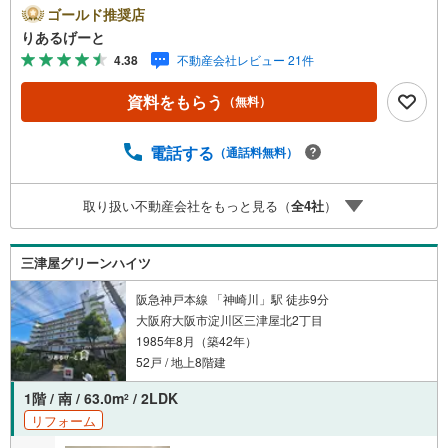
す ○陽当りの良い南向きバルコニー！■物件検討中のお客
ゴールド推奨店
さま！ちょっと見学してみたいだけなどでも内覧可能で
りあるげーと
す！売主さまの都合等で見学ができない場合がございま
4.38
不動産会社レビュー 21件
す。お気軽に「りあるげーと」までお問合わせ下さい！■
「りあるげーと」が選ばれるポイント！■年中休まず営業
資料をもらう
（無料）
中！いつでも対応致します！・営業時間:9:00～21:00上記
の時間帯は、お電話でのお問い合わせでスムーズに案内が
可能です！■各種相談、承ります！■【無料送迎】「小さな
電話する
（通話料無料）
お子さまをつれて外出しづらい」「来店までの交通手段が
取りづらい」などご相談ください！営業スタッフがご自宅
取り扱い不動産会社をもっと見る（
全
4
社
）
に伺って送迎致します！【リフォーム相談】資格を持った
専門スタッフがお悩みに合わせてお話をうかがい、お客さ
まにぴったりの提案を行います！■その他:物件相談、住宅
三津屋グリーンハイツ
ローン相談、ご質問、気になること、何でもお気軽にご相
談ください！
阪急神戸本線 「神崎川」駅 徒歩9分
大阪府大阪市淀川区三津屋北2丁目
1985年8月（築42年）
52戸 / 地上8階建
1階 / 南 / 63.0m
/ 2LDK
2
リフォーム