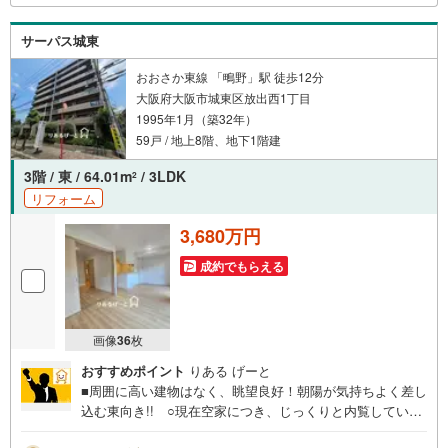
悩みに合わせてお話をうかがい、お客さまにぴったりの提
案を行います！■その他:物件相談、住宅ローン相談、ご質
サーパス城東
問、気になること、何でもお気軽にご相談ください！
おおさか東線 「鴫野」駅 徒歩12分
大阪府大阪市城東区放出西1丁目
1995年1月（築32年）
59戸 / 地上8階、地下1階建
3階 / 東 / 64.01m
/ 3LDK
2
リフォーム
3,680万円
成約でもらえる
画像
36
枚
おすすめポイント
りある げーと
■周囲に高い建物はなく、眺望良好！朝陽が気持ちよく差し
込む東向き!! ○現在空家につき、じっくりと内覧していた
だけます！ 〇JR・大阪メトロ3沿線利用可能！小中学校