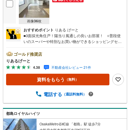
画像
36
枚
おすすめポイント
りある げーと
■3面採光角住戸！陽当り風通しの良いお部屋！ ○普段使
いのスーパーや特別なお買い物ができるショッピングセン
ター、いろいろ揃う便利な立地！ ○3WAYアクセスで通勤
便利！「新森古市駅」徒歩8分！■物件検討中のお客さま！
ゴールド推奨店
ちょっと見学してみたいだけなどでも内覧可能です！売主
りあるげーと
さまの都合等で見学ができない場合がございます。お気軽
4.38
不動産会社レビュー 21件
に「りあるげーと」までお問合わせ下さい！■「りあるげー
と」が選ばれるポイント！■年中休まず営業中！いつでも対
資料をもらう
（無料）
応致します！・営業時間:9:00～21:00上記の時間帯は、お
電話でのお問い合わせでスムーズに案内が可能です！■各種
相談、承ります！■【無料送迎】「小さなお子さまをつれて
電話する
（通話料無料）
外出しづらい」「来店までの交通手段が取りづらい」など
ご相談ください！営業スタッフがご自宅に伺って送迎致し
ます！【リフォーム相談】資格を持った専門スタッフがお
都島ロイヤルハイツ
悩みに合わせてお話をうかがい、お客さまにぴったりの提
案を行います！■その他:物件相談、住宅ローン相談、ご質
OsakaMetro谷町線 「都島」駅 徒歩7分
問、気になること、何でもお気軽にご相談ください！
大阪府大阪市都島区友渕町2丁目