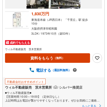
1,830万円
東海道本線（JR西日本） 「千里丘」駅 徒歩
10分
大阪府摂津市昭和園
3LDK / 1973年10月（築53年）
成約でもらえる
ウィル不動産販売 茨木営業所
資料をもらう
（無料）
電話する
（通話料無料）
不動産会社おすすめポイント
ウィル不動産販売 茨木営業所
シルバー推奨店
■ウィル不動産販売■
【営業時間 10:00～19:00】（定休日なし）
上記時間はお電話が繋がりやすくなっております。ぜひお気軽にご連絡下
さい！
もっと見る