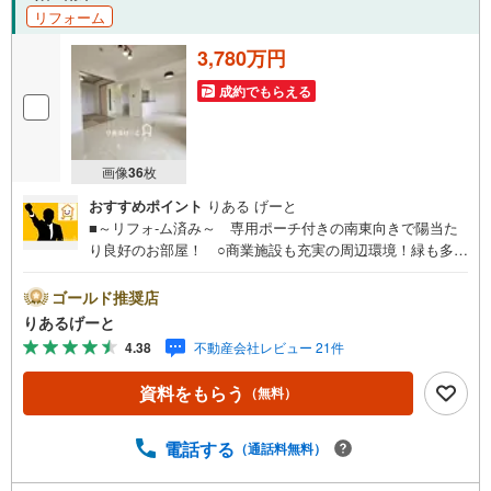
リフォーム
3,780万円
成約でもらえる
画像
36
枚
おすすめポイント
りある げーと
■～リフォ-ム済み～ 専用ポーチ付きの南東向きで陽当た
り良好のお部屋！ ○商業施設も充実の周辺環境！緑も多く
気持ちの良い立地ですよ。 ○小中学校や公園が近く、お子
様にも嬉しい環境でお母さまも安心！■物件検討中のお客さ
ゴールド推奨店
ま！ちょっと見学してみたいだけなどでも内覧可能です！
りあるげーと
売主さまの都合等で見学ができない場合がございます。お
4.38
不動産会社レビュー 21件
気軽に「りあるげーと」までお問合わせ下さい！■「りある
げーと」が選ばれるポイント！■年中休まず営業中！いつで
資料をもらう
（無料）
も対応致します！・営業時間:9:00～21:00上記の時間帯
は、お電話でのお問い合わせでスムーズに案内が可能で
す！■各種相談、承ります！■【無料送迎】「小さなお子さ
電話する
（通話料無料）
まをつれて外出しづらい」「来店までの交通手段が取りづ
らい」などご相談ください！営業スタッフがご自宅に伺っ