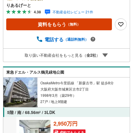
客さま！ちょっと見学してみたいだけなどでも内覧可能で
りあるげーと
す！売主さまの都合等で見学ができない場合がございま
4.38
不動産会社レビュー 21件
す。お気軽に「りあるげーと」までお問合わせ下さい！■
「りあるげーと」が選ばれるポイント！■年中休まず営業
資料をもらう
（無料）
中！いつでも対応致します！・営業時間:9:00～21:00上記
の時間帯は、お電話でのお問い合わせでスムーズに案内が
可能です！■各種相談、承ります！■【無料送迎】「小さな
電話する
（通話料無料）
お子さまをつれて外出しづらい」「来店までの交通手段が
取りづらい」などご相談ください！営業スタッフがご自宅
取り扱い不動産会社をもっと見る（
全
2
社
）
に伺って送迎致します！【リフォーム相談】資格を持った
専門スタッフがお悩みに合わせてお話をうかがい、お客さ
まにぴったりの提案を行います！■その他:物件相談、住宅
東急ドエル・アルス鶴見緑地公園
ローン相談、ご質問、気になること、何でもお気軽にご相
談ください！
OsakaMetro今里筋線 「新森古市」駅 徒歩8分
大阪府大阪市城東区古市2丁目
1998年3月（築29年）
27戸 / 地上9階建
5階 / 南 / 68.56m
/ 3LDK
2
2,950万円
成約でもらえる