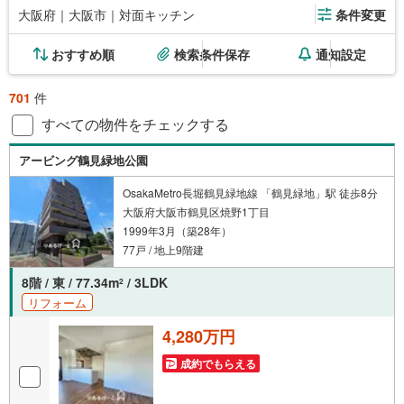
大阪府｜大阪市｜対面キッチン
条件変更
おすすめ順
検索条件保存
通知設定
701
件
すべての物件をチェックする
アービング鶴見緑地公園
OsakaMetro長堀鶴見緑地線 「鶴見緑地」駅 徒歩8分
大阪府大阪市鶴見区焼野1丁目
1999年3月（築28年）
77戸 / 地上9階建
8階 / 東 / 77.34m
/ 3LDK
2
リフォーム
4,280万円
成約でもらえる