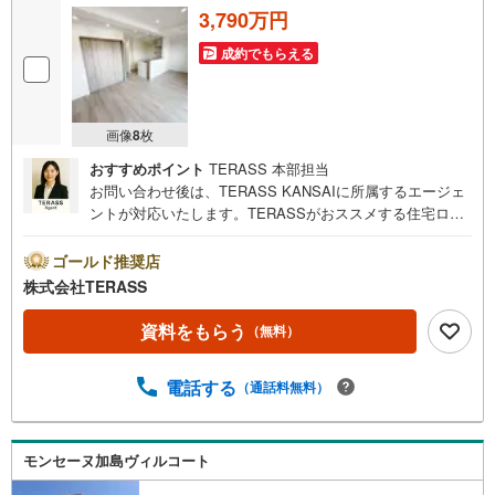
案を行います！■その他:物件相談、住宅ローン相談、ご質
3,790万円
問、気になること、何でもお気軽にご相談ください！
成約でもらえる
画像
8
枚
おすすめポイント
TERASS 本部担当
お問い合わせ後は、TERASS KANSAIに所属するエージェ
ントが対応いたします。TERASSがおススメする住宅ロー
ン【 auじぶん銀行 】変動金利 1.030％（諸条件適用の場
合）・がん100％保障団信が【金利上乗せなし】で加入可
ゴールド推奨店
能！・頭金0円でも可能！・諸費用も、物件価格の10％まで
株式会社TERASS
は融資可能！※2026年8月現在■3沿線利用可能■スーパーま
で徒歩3分。周辺は生活施設が徒歩10分圏内に点在♪■LDと
資料をもらう
（無料）
隣接する約4.5帖の洋室の一体利用が可能な間取り■配膳し
やすいカウンター付き対面式キッチン■宅配ボックス【リフ
電話する
（通話料無料）
ォーム内容】〇新規交換:キッチン、トイレ、建具、防水パ
ン〇張替:フローリング、CF、クロス〇ダウンライト設置、
カーテンレール交換他
モンセーヌ加島ヴィルコート