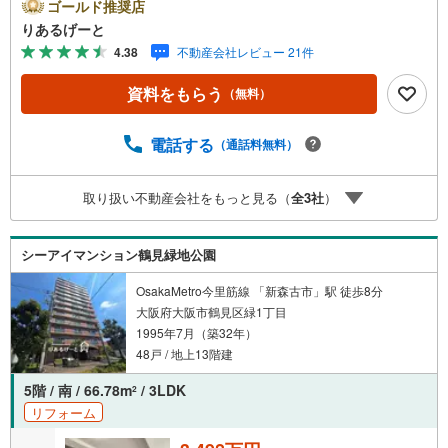
も近くファミリー層にもおススメ。■物件検討中のお客さ
ゴールド推奨店
ま！ちょっと見学してみたいだけなどでも内覧可能です！
りあるげーと
売主さまの都合等で見学ができない場合がございます。お
4.38
不動産会社レビュー 21件
気軽に「りあるげーと」までお問合わせ下さい！■「りある
げーと」が選ばれるポイント！■年中休まず営業中！いつで
資料をもらう
（無料）
も対応致します！・営業時間:9:00～21:00上記の時間帯
は、お電話でのお問い合わせでスムーズに案内が可能で
す！■各種相談、承ります！■【無料送迎】「小さなお子さ
電話する
（通話料無料）
まをつれて外出しづらい」「来店までの交通手段が取りづ
らい」などご相談ください！営業スタッフがご自宅に伺っ
取り扱い不動産会社をもっと見る（
全
3
社
）
て送迎致します！【リフォーム相談】資格を持った専門ス
タッフがお悩みに合わせてお話をうかがい、お客さまにぴ
ったりの提案を行います！■その他:物件相談、住宅ローン
シーアイマンション鶴見緑地公園
相談、ご質問、気になること、何でもお気軽にご相談くだ
さい！
OsakaMetro今里筋線 「新森古市」駅 徒歩8分
大阪府大阪市鶴見区緑1丁目
1995年7月（築32年）
48戸 / 地上13階建
5階 / 南 / 66.78m
/ 3LDK
2
リフォーム