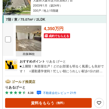
大阪府大阪市淀川区加島3丁目
2003年1月（築24年）
330戸 / 地上15階建
7階 / 東 / 75.07m
/ 2LDK
2
4,350万円
成約でもらえる
画像
36
枚
おすすめポイント
りある げーと
■上層階！角部屋住戸！どのお部屋も明るく風通しも良好で
す！ ○通勤通学便利！忙しい朝にうれしい駅歩1分の好立
地マンションです！ ○ペット飼育OK！小中学校や公園が
近く、お子様にも嬉しい環境ですよ。■物件検討中のお客さ
ゴールド推奨店
ま！ちょっと見学してみたいだけなどでも内覧可能です！
りあるげーと
売主さまの都合等で見学ができない場合がございます。お
4.38
不動産会社レビュー 21件
気軽に「りあるげーと」までお問合わせ下さい！■「りある
げーと」が選ばれるポイント！■年中休まず営業中！いつで
資料をもらう
（無料）
も対応致します！・営業時間:9:00～21:00上記の時間帯