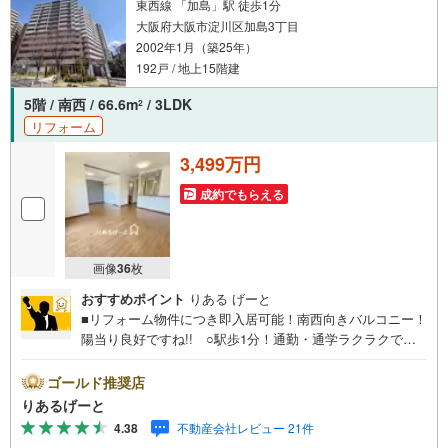
東西線 「加島」駅 徒歩1分
大阪府大阪市淀川区加島3丁目
2002年1月（築25年）
192戸 / 地上15階建
5階 / 南西 / 66.6m
/ 3LDK
2
リフォーム
3,499万円
成約でもらえる
画像
36
枚
おすすめポイント
りある げーと
■リフォーム物件につき即入居可能！南西向きバルコニー！
陽当り良好ですね!! ○駅歩1分！通勤・通学ラクラクで忙
しい朝や遅くなった時に嬉しいですね！ ○スーパーやコン
ビニが近く、毎日のお買物が便利！■物件検討中のお客さ
ゴールド推奨店
ま！ちょっと見学してみたいだけなどでも内覧可能です！
りあるげーと
売主さまの都合等で見学ができない場合がございます。お
4.38
不動産会社レビュー 21件
気軽に「りあるげーと」までお問合わせ下さい！■「りある