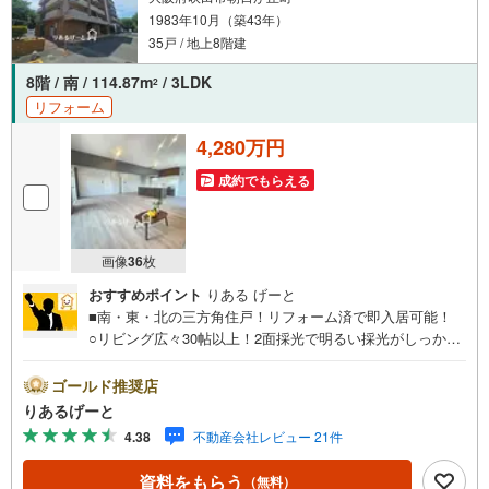
1983年10月（築43年）
35戸 / 地上8階建
8階 / 南 / 114.87m
/ 3LDK
2
リフォーム
4,280万円
成約でもらえる
画像
36
枚
おすすめポイント
りある げーと
■南・東・北の三方角住戸！リフォーム済で即入居可能！
○リビング広々30帖以上！2面採光で明るい採光がしっかり
と入ります ○東向きのルーフバルコニー！バルコニーは4
か所あり、どのお部屋も通風良好！■物件検討中のお客さ
ゴールド推奨店
ま！ちょっと見学してみたいだけなどでも内覧可能です！
りあるげーと
売主さまの都合等で見学ができない場合がございます。お
4.38
不動産会社レビュー 21件
気軽に「りあるげーと」までお問合わせ下さい！■「りある
げーと」が選ばれるポイント！■年中休まず営業中！いつで
資料をもらう
（無料）