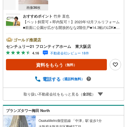
【弊社の特徴】
■お車でのご来場も可能です。周辺のコインパーキングまでご案内致します
画像
36
枚
ので、担当者にお声がけください。
■キッズスペースもございますので、小さなお子様がいらっしゃるご家庭も
おすすめポイント
竹井 直也
お気軽にご来場ください！
【ペット飼育可＋即内覧可！】2023年12月フルリフォーム
【営業日】定休日はございません。火曜日・水曜日も営業しております。
■前面に公園が広がる開放的なな2階住戸■14.3帖のLDK■川
辺小学校まで徒歩約7分、長吉中学校まで徒歩約9分で通学
も安心 リフォーム内容・システムキッチン新規交換・シス
ゴールド推奨店
テムバス交換・トイレ新規交換・洗面化粧台新規交換・フ
センチュリー21 フロンティアホーム 東大阪店
ローリング張替・全室クロス張替・建具新規交換・和室畳
4.16
不動産会社レビュー 18件
新規交換・和室壁新規造作 立地・川辺小学校まで徒歩約7
分・長吉中学校まで徒歩約9分 弊社が選ばれる理由 1.お金
資料をもらう
（無料）
の扱い方のプロ、ファイナンシャルプランナーが資金計画
をサポート！2.買い替えなどにも対応できる売却専門チー
ムあり！3.たくさんの銀行と繋がりがあるため、最も低金
電話する
（通話料無料）
利になるように審査が可能！4.物件のお引渡し後に必要に
なったお家のリフォームも弊社のリフォームプランナーが
取り扱い不動産会社をもっと見る（
全
2
社
）
ご提案！5.定期的にご連絡を繋ぎ、有事の際に迅速にサポ
ートいたします弊社は専門家同士が連携をとっているた
め、より多くの知見がございますお気軽にお問合せくださ
ブランズタワー梅田 North
い！
OsakaMetro御堂筋線 「中津」駅 徒歩1分
大阪府大阪市北区豊崎3丁目