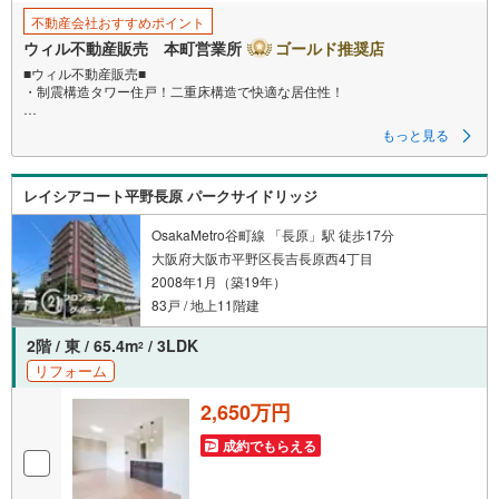
存
不動産会社おすすめポイント
す
ウィル不動産販売 本町営業所
ゴールド推奨店
る
■ウィル不動産販売■
・制震構造タワー住戸！二重床構造で快適な居住性！
もっと見る
■阪神・阪急「大阪梅田駅」も徒歩圏内のマルチアクセス！
■『曽根崎お初天神通り商店街』徒歩3分で生活至便！
レイシアコート平野長原 パークサイドリッジ
■周辺は買い物施設充実！
・ショッピングモール「イーマ」まで徒歩6分！
OsakaMetro谷町線 「長原」駅 徒歩17分
・「阪神ドラッグ 梅田地下店」まで徒歩3分！
大阪府大阪市平野区長吉長原西4丁目
・「セブンイレブン 大阪曽根崎2丁目店」まで徒歩2分！
2008年1月（築19年）
■2022年3月築の築浅レジデンス！
83戸 / 地上11階建
■共用施設充実！
■11階部分！
2階 / 東 / 65.4m
/ 3LDK
2
■自由に間取りを変えられる1LDK！
リフォーム
■バルコニー面積12.07平米で開放感あり！
■北向きで採光・通風良好！
2,650万円
■床暖房・食洗機など充実の設備仕様！
■廊下短く居室広く！
成約でもらえる
■全居室フローリング＆収納付き！