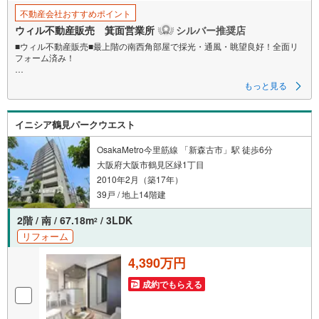
不動産会社おすすめポイント
ウィル不動産販売 箕面営業所
シルバー推奨店
■ウィル不動産販売■最上階の南西角部屋で採光・通風・眺望良好！全面リ
フォーム済み！
〇阪急「石橋阪大前駅」徒歩9分！
もっと見る
〇高台の住宅地！
〇オートロック・宅配ボックス有り！
〇ペット可（2匹まで、諸条件あり）！
イニシア鶴見パークウエスト
〇最上階の南西角部屋で採光・通風・眺望良好！
〇専有面積82.13平米の4LDK！
〇2025年8月に全面リフォーム済み！
OsakaMetro今里筋線 「新森古市」駅 徒歩6分
〇現在は空き部屋！
大阪府大阪市鶴見区緑1丁目
〇『石橋小学校』徒歩2分！
2010年2月（築17年）
〇『石橋中学校』徒歩1分！
〇『コープミニ』徒歩2分！
39戸 / 地上14階建
〇『石橋商店街』徒歩8分！
2階 / 南 / 67.18m
/ 3LDK
2
■弊社の特徴について
リフォーム
・駐車場も完備しておりますのでご利用ください。
・キッズスペースもございますので、小さなお子様がいらっしゃるご家庭
4,390万円
もお気軽にご来場ください！
【営業日】定休日はございません。（年末年始を除く）水曜日も営業して
成約でもらえる
おります。
【営業時間】10:00～19:00