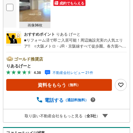
成約でもらえる
画像
36
枚
おすすめポイント
りある げーと
■リフォーム済で即ご入居可能！周辺施設充実の人気エリ
ア!! ○大阪メトロ・JR・京阪線すべて徒歩圏。各方面への
移動もラクラク！ 〇南向きバルコニーで日当たり良好！L
DK16帖以上のゆとりの間取り！■物件検討中のお客さま！
ゴールド推奨店
ちょっと見学してみたいだけなどでも内覧可能です！売主
りあるげーと
さまの都合等で見学ができない場合がございます。お気軽
4.38
不動産会社レビュー 21件
に「りあるげーと」までお問合わせ下さい！■「りあるげー
と」が選ばれるポイント！■年中休まず営業中！いつでも対
資料をもらう
（無料）
応致します！・営業時間:9:00～21:00上記の時間帯は、お
電話でのお問い合わせでスムーズに案内が可能です！■各種
相談、承ります！■【無料送迎】「小さなお子さまをつれて
電話する
（通話料無料）
外出しづらい」「来店までの交通手段が取りづらい」など
ご相談ください！営業スタッフがご自宅に伺って送迎致し
取り扱い不動産会社をもっと見る（
全
3
社
）
ます！【リフォーム相談】資格を持った専門スタッフがお
悩みに合わせてお話をうかがい、お客さまにぴったりの提
案を行います！■その他:物件相談、住宅ローン相談、ご質
ファミールハイツ城東