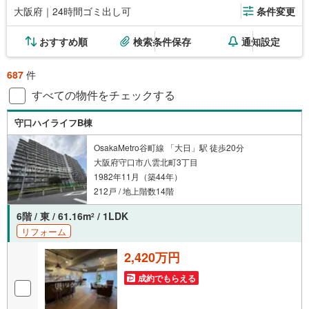
大阪府｜24時間ゴミ出し可
条件変更
おすすめ順
検索条件保存
通知設定
687
件
すべての物件をチェックする
守口ハイライフB棟
OsakaMetro谷町線 「大日」駅 徒歩20分
大阪府守口市八雲北町3丁目
1982年11月（築44年）
212戸 / 地上階数14階
6階 / 東 / 61.16m
/ 1LDK
2
リフォーム
2,420万円
成約でもらえる