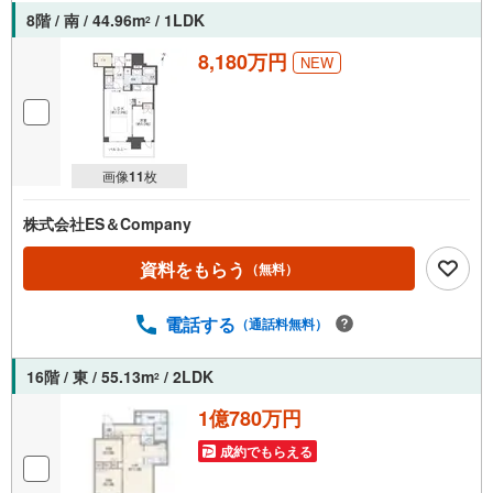
8階 / 南 / 44.96m
/ 1LDK
2
8,180万円
NEW
画像
11
枚
株式会社ES＆Company
資料をもらう
（無料）
電話する
（通話料無料）
16階 / 東 / 55.13m
/ 2LDK
2
1億780万円
成約でもらえる