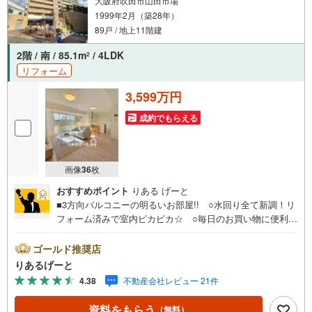
大阪府吹田市山田市場
1999年2月（築28年）
89戸 / 地上11階建
2階 / 南 / 85.1m
/ 4LDK
2
リフォーム
3,599万円
成約でもらえる
画像
36
枚
おすすめポイント
りある げーと
■3方向バルコニーの明るいお部屋!! ○水回り全て新調！リ
フォーム済みで室内ピカピカ☆ ○毎日のお買い物に便利な
スーパー。休日には外食やショッピングが楽しめる大型モ
ール。周辺環境充実の好立地！■物件検討中のお客さま！ち
ゴールド推奨店
ょっと見学してみたいだけなどでも内覧可能です！売主さ
りあるげーと
まの都合等で見学ができない場合がございます。お気軽に
4.38
不動産会社レビュー 21件
「りあるげーと」までお問合わせ下さい！■「りあるげー
と」が選ばれるポイント！■年中休まず営業中！いつでも対
資料をもらう
（無料）