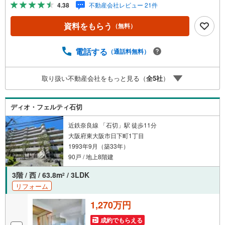
の都合等で見学ができない場合がございます。お気軽に
4.38
不動産会社レビュー 21件
「りあるげーと」までお問合わせ下さい！■「りあるげー
と」が選ばれるポイント！■年中休まず営業中！いつでも対
資料をもらう
（無料）
応致します！・営業時間:9:00～21:00上記の時間帯は、お
電話でのお問い合わせでスムーズに案内が可能です！■各種
相談、承ります！■【無料送迎】「小さなお子さまをつれて
電話する
（通話料無料）
外出しづらい」「来店までの交通手段が取りづらい」など
ご相談ください！営業スタッフがご自宅に伺って送迎致し
取り扱い不動産会社をもっと見る（
全
5
社
）
ます！【リフォーム相談】資格を持った専門スタッフがお
悩みに合わせてお話をうかがい、お客さまにぴったりの提
案を行います！■その他:物件相談、住宅ローン相談、ご質
ディオ・フェルティ石切
問、気になること、何でもお気軽にご相談ください！
近鉄奈良線 「石切」駅 徒歩11分
大阪府東大阪市日下町1丁目
1993年9月（築33年）
90戸 / 地上8階建
3階 / 西 / 63.8m
/ 3LDK
2
リフォーム
1,270万円
成約でもらえる