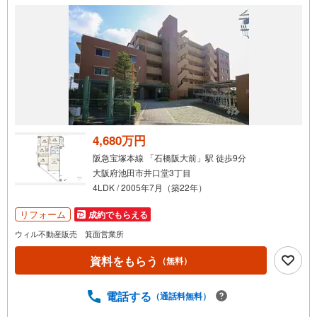
4,680万円
阪急宝塚本線 「石橋阪大前」駅 徒歩9分
大阪府池田市井口堂3丁目
4LDK / 2005年7月（築22年）
リフォーム
成約でもらえる
ウィル不動産販売 箕面営業所
資料をもらう
（無料）
電話する
（通話料無料）