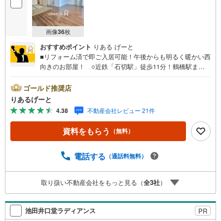
画像
36
枚
おすすめポイント
りある げーと
■リフォーム済で即ご入居可能！午後からも明るく暖かい西
向きのお部屋！ ○近鉄「石切駅」徒歩11分！鶴橋駅まで
急行13分で通勤・通学もラクラク。 ○各室収納完備です
っきりとした暮らしが叶います！■物件検討中のお客さま！
ゴールド推奨店
ちょっと見学してみたいだけなどでも内覧可能です！売主
りあるげーと
さまの都合等で見学ができない場合がございます。お気軽
4.38
不動産会社レビュー 21件
に「りあるげーと」までお問合わせ下さい！■「りあるげー
と」が選ばれるポイント！■年中休まず営業中！いつでも対
資料をもらう
（無料）
応致します！・営業時間:9:00～21:00上記の時間帯は、お
電話でのお問い合わせでスムーズに案内が可能です！■各種
相談、承ります！■【無料送迎】「小さなお子さまをつれて
電話する
（通話料無料）
外出しづらい」「来店までの交通手段が取りづらい」など
ご相談ください！営業スタッフがご自宅に伺って送迎致し
取り扱い不動産会社をもっと見る（
全
3
社
）
ます！【リフォーム相談】資格を持った専門スタッフがお
悩みに合わせてお話をうかがい、お客さまにぴったりの提
案を行います！■その他:物件相談、住宅ローン相談、ご質
池田井口堂ラディアンス
PR
問、気になること、何でもお気軽にご相談ください！