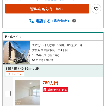
徒歩約11分・楠根中学校まで徒歩約18分 弊社が選ばれる理
由 1.お金の扱い方のプロ、ファイナンシャルプランナーが
資料をもらう
（無料）
資金計画をサポート！2.買い替えなどにも対応できる売却
専門チームあり！3.たくさんの銀行と繋がりがあるため、
最も低金利になるように審査が可能！4.物件のお引渡し後
電話する
（通話料無料）
に必要になったお家のリフォームも弊社のリフォームプラ
ンナーがご提案！5.定期的にご連絡を繋ぎ、有事の際に迅
速にサポートいたします弊社は専門家同士が連携をとって
P・Sハイツ
いるため、より多くの知見がございます。お気軽にお問合
せください！
近鉄けいはんな線 「長田」駅 徒歩10分
大阪府東大阪市長田中4丁目
1975年2月（築52年）
51戸 / 地上9階建
6階 / 東 / 40.69m
/ 2K
2
リフォーム
780万円
成約でもらえる