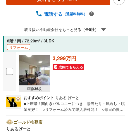
応致します！・営業時間:9:00～21:00上記の時間帯は、お
電話でのお問い合わせでスムーズに案内が可能です！■各種
相談、承ります！■【無料送迎】「小さなお子さまをつれて
電話する
（通話料無料）
外出しづらい」「来店までの交通手段が取りづらい」など
ご相談ください！営業スタッフがご自宅に伺って送迎致し
取り扱い不動産会社をもっと見る（
全
5
社
）
ます！【リフォーム相談】資格を持った専門スタッフがお
悩みに合わせてお話をうかがい、お客さまにぴったりの提
8階 / 南 / 72.29m
/ 3LDK
2
案を行います！■その他:物件相談、住宅ローン相談、ご質
リフォーム
問、気になること、何でもお気軽にご相談ください！
3,299万円
成約でもらえる
画像
36
枚
おすすめポイント
りある げーと
■上層階！南向きバルコニーにつき、陽当たり・風通し・眺
望良好！ ○リフォーム済みで即入居可能！ ○毎日の買物
に便利なスーパー。休日には外食やショッピングが楽しめ
る大型モール。周辺環境充実の好立地！■物件検討中のお客
ゴールド推奨店
さま！ちょっと見学してみたいだけなどでも内覧可能で
りあるげーと