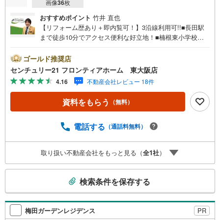
画像
36
枚
おすすめポイント
竹井 直也
【リフォーム歴あり＋即内覧可！】3沿線利用可!!■長田駅
まで徒歩10分でアクセス便利な好立地！■楠根東小学校ま
で徒歩7分！お子様の登下校にも安心の距離■スーパー、コ
ンビニが徒歩10分圏内にあり日常生活のお買い物に助かり
ゴールド推奨店
ますね 特徴・長田北公園まで徒歩11分で子育て世代のファ
センチュリー21 フロンティアホーム 東大阪店
ミリーにもおススメです！・全居室収納がありお部屋もス
4.16
不動産会社レビュー 18件
ッキリ片付きますね。・空家につきゆっくりとご内覧いた
だけます！ 立地・東大阪市立楠根東小学校まで徒歩約7
資料をもらう
（無料）
分・東大阪市楠根中学校まで徒歩約13分 弊社が選ばれる理
由 1.お金の扱い方のプロ、ファイナンシャルプランナーが
資金計画をサポート！2.買い替えなどにも対応できる売却
電話する
（通話料無料）
専門チームあり！3.たくさんの銀行と繋がりがあるため、
最も低金利になるように審査が可能！4.物件のお引渡し後
取り扱い不動産会社をもっと見る（
全
1
社
）
に必要になったお家のリフォームも弊社のリフォームプラ
ンナーがご提案！弊社は専門家同士が連携をとっているた
こ
め、より多くの知見がございます。お気軽にお問合せくだ
検索条件を保存する
さい！
の
検
索
梅田ガーデンレジデンス
PR
条