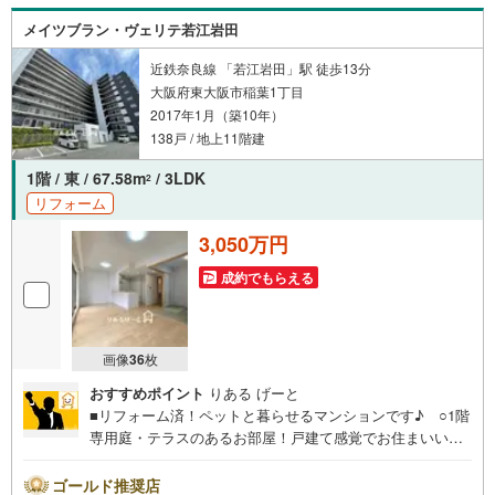
ったりの提案を行います！■その他:物件相談、住宅ローン
メイツブラン・ヴェリテ若江岩田
相談、ご質問、気になること、何でもお気軽にご相談くだ
さい！
近鉄奈良線 「若江岩田」駅 徒歩13分
大阪府東大阪市稲葉1丁目
2017年1月（築10年）
138戸 / 地上11階建
1階 / 東 / 67.58m
/ 3LDK
2
リフォーム
3,050万円
成約でもらえる
画像
36
枚
おすすめポイント
りある げーと
■リフォーム済！ペットと暮らせるマンションです♪ ○1階
専用庭・テラスのあるお部屋！戸建て感覚でお住まいいた
だけます！ ○朝の爽やかな日差しが楽しめる東向きのお部
屋！周辺環境も充実しています☆
ゴールド推奨店