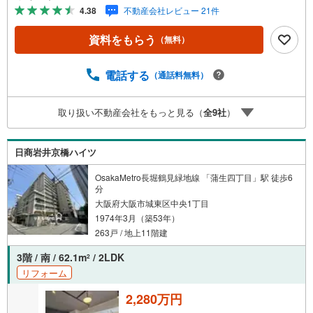
す！売主さまの都合等で見学ができない場合がございま
4.38
不動産会社レビュー 21件
す。お気軽に「りあるげーと」までお問合わせ下さい！■
「りあるげーと」が選ばれるポイント！■年中休まず営業
資料をもらう
（無料）
中！いつでも対応致します！・営業時間:9:00～21:00上記
の時間帯は、お電話でのお問い合わせでスムーズに案内が
可能です！■各種相談、承ります！■【無料送迎】「小さな
電話する
（通話料無料）
お子さまをつれて外出しづらい」「来店までの交通手段が
取りづらい」などご相談ください！営業スタッフがご自宅
取り扱い不動産会社をもっと見る（
全
9
社
）
に伺って送迎致します！【リフォーム相談】資格を持った
専門スタッフがお悩みに合わせてお話をうかがい、お客さ
まにぴったりの提案を行います！■その他:物件相談、住宅
日商岩井京橋ハイツ
ローン相談、ご質問、気になること、何でもお気軽にご相
談ください！
OsakaMetro長堀鶴見緑地線 「蒲生四丁目」駅 徒歩6
分
大阪府大阪市城東区中央1丁目
1974年3月（築53年）
263戸 / 地上11階建
3階 / 南 / 62.1m
/ 2LDK
2
リフォーム
2,280万円