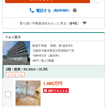
も対応致します！・営業時間:9:00～21:00上記の時間帯
は、お電話でのお問い合わせでスムーズに案内が可能で
す！■各種相談、承ります！■【無料送迎】「小さなお子さ
電話する
（通話料無料）
まをつれて外出しづらい」「来店までの交通手段が取りづ
らい」などご相談ください！営業スタッフがご自宅に伺っ
取り扱い不動産会社をもっと見る（
全
4
社
）
て送迎致します！【リフォーム相談】資格を持った専門ス
タッフがお悩みに合わせてお話をうかがい、お客さまにぴ
ったりの提案を行います！■その他:物件相談、住宅ローン
ドルミ淀川
相談、ご質問、気になること、何でもお気軽にご相談くだ
さい！
阪急千里線 「柴島」駅 徒歩3分
大阪府大阪市東淀川区柴島2丁目
1984年2月（築43年）
48戸 / 地上7階建
2階 / 南東 / 59.36m
/ 2LDK
2
リフォーム
1,980万円
成約でもらえる