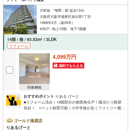
問、気になること、何でもお気軽にご相談ください！
片町線 「鴫野」駅 徒歩13分
大阪府大阪市城東区放出西1丁目
1988年3月（築39年）
458戸 / 地上15階、地下1階建
14階 / 南 / 93.52m
/ 3LDK
2
リフォーム
4,099万円
成約でもらえる
画像
36
枚
おすすめポイント
りある げーと
■リフォーム済み！14階部分の南西角住戸！陽当たり眺望
良好！ ○ペット飼育可能！小中学校が近くファミリー層に
もおススメ♪ ○リバーサイドで開放感のある立地。JR・大
阪メトロの3WAYアクセス！■物件検討中のお客さま！ちょ
ゴールド推奨店
っと見学してみたいだけなどでも内覧可能です！売主さま
りあるげーと