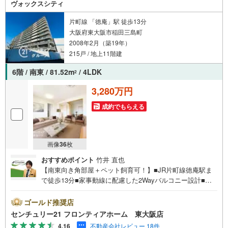
ヴォックスシティ
す。お気軽にお問合せください！
片町線 「徳庵」駅 徒歩13分
大阪府東大阪市稲田三島町
2008年2月（築19年）
215戸 / 地上11階建
6階 / 南東 / 81.52m
/ 4LDK
2
3,280万円
成約でもらえる
画像
36
枚
おすすめポイント
竹井 直也
【南東向き角部屋＋ペット飼育可！】■JR片町線徳庵駅ま
で徒歩13分■家事動線に配慮した2Wayバルコニー設計■楠
根東小学校まで徒歩11分でお子さまの通学に便利 特徴・24
時間ゴミ出しOK！・家事の時短につながる食洗機完備！・
ゴールド推奨店
デイリーカナートイズミヤ稲田新町店まで徒歩7分で、毎日
センチュリー21 フロンティアホーム 東大阪店
のお買い物にも便利な立地です。 立地・楠根東小学校まで
4.16
不動産会社レビュー 18件