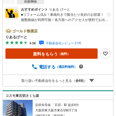
画像
36
枚
おすすめポイント
りある げーと
■リフォーム済み！東南向きで陽当たり良好のお部屋！ 〇
複数路線が利用可能！各方面へのアクセスが便利でお出掛
けもらくらく！ ○阪急千里線「柴島駅」徒歩4分。忙し
い朝や遅い帰宅時にも嬉しい距離！■物件検討中のお客さ
ゴールド推奨店
ま！ちょっと見学してみたいだけなどでも内覧可能です！
りあるげーと
売主さまの都合等で見学ができない場合がございます。お
4.38
不動産会社レビュー 21件
気軽に「りあるげーと」までお問合わせ下さい！■「りある
げーと」が選ばれるポイント！■年中休まず営業中！いつで
資料をもらう
（無料）
も対応致します！・営業時間:9:00～21:00上記の時間帯
は、お電話でのお問い合わせでスムーズに案内が可能で
す！■各種相談、承ります！■【無料送迎】「小さなお子さ
電話する
（通話料無料）
まをつれて外出しづらい」「来店までの交通手段が取りづ
らい」などご相談ください！営業スタッフがご自宅に伺っ
取り扱い不動産会社をもっと見る（
全
6
社
）
て送迎致します！【リフォーム相談】資格を持った専門ス
タッフがお悩みに合わせてお話をうかがい、お客さまにぴ
ったりの提案を行います！■その他:物件相談、住宅ローン
コスモ東石切さくら坂
相談、ご質問、気になること、何でもお気軽にご相談くだ
さい！
近鉄奈良線 「石切」駅 徒歩8分
大阪府東大阪市東石切町5丁目
1997年2月（築30年）