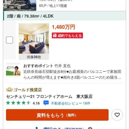
65戸 / 地上11階建
2階 / 南 / 79.38m
/ 4LDK
2
1,480万円
成約でもらえる
画像
36
枚
おすすめポイント
竹井 直也
近鉄奈良線石切駅徒歩8分■お庭感覚のバルコニーで家族団
らんの時間が増えます■南向き2面バルコニーのため陽当た
り、通風良好です■全室収納付きで収納充実 特徴・徒歩圏
内にスーパーやコンビニがあり、便利な立地！・リビング
ゴールド推奨店
横にある5.5帖の和室は客間や子どもの遊び場、昼寝スペー
センチュリー21 フロンティアホーム 東大阪店
スなど用途多彩・2沿線利用可能で通勤や通学にも便利で
4.16
不動産会社レビュー 18件
す・ご家族の様子を見ながら料理ができる対面式キッチン
立地・石切東小学校まで徒歩約16分・石切中学校まで徒歩
資料をもらう
（無料）
約9分 弊社が選ばれる理由 1.お金の扱い方のプロ、ファイ
ナンシャルプランナーが資金計画をサポート！2.買い替え
などにも対応できる売却専門チームあり！3.たくさんの銀