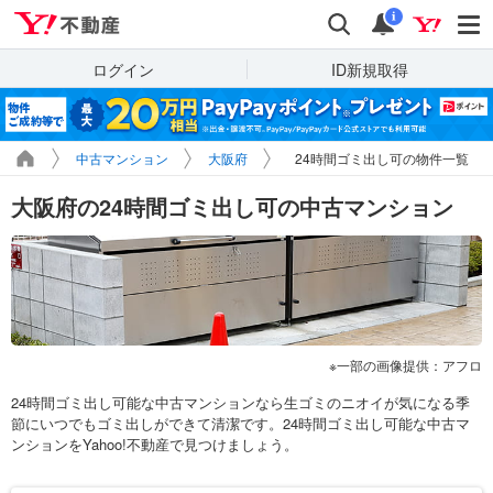
Yahoo!不動産
検索
通知
i
ログイン
ID新規取得
中古マンション
大阪府
24時間ゴミ出し可の物件一覧
大阪府の24時間ゴミ出し可の中古マンション
一部の画像提供：アフロ
24時間ゴミ出し可能な中古マンションなら生ゴミのニオイが気になる季
節にいつでもゴミ出しができて清潔です。24時間ゴミ出し可能な中古マ
ンションをYahoo!不動産で見つけましょう。