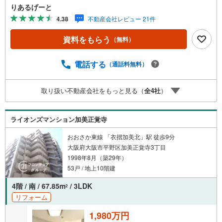
りあるげーと
4.38
不動産会社レビュー 21件
資料をもらう
（無料）
電話する
（通話料無料）
取り扱い不動産会社をもっと見る（
全
4
社
）
ライオンズマンション加美正覚寺
おおさか東線 「衣摺加美北」駅 徒歩9分
大阪府大阪市平野区加美正覚寺3丁目
1998年8月（築29年）
53戸 / 地上10階建
4階 / 南 / 67.85m
/ 3LDK
2
リフォーム
1,980万円