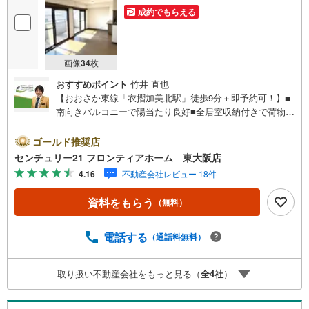
成約でもらえる
画像
34
枚
おすすめポイント
竹井 直也
【おおさか東線「衣摺加美北駅」徒歩9分＋即予約可！】■
南向きバルコニーで陽当たり良好■全居室収納付きで荷物が
スッキリ片付きます■和洋室があり小さなお子様やご年配の
ご家族も暮らしやすい間取り 特徴・小中学校まで徒歩10分
ゴールド推奨店
圏内でお子様の登下校にも安心の距離です・スーパー、コ
センチュリー21 フロンティアホーム 東大阪店
ンビニが徒歩圏内で生活に便利な立地です・カウンターキ
4.16
不動産会社レビュー 18件
ッチンのため、お子様の様子を見ながらお料理ができます
立地・加美小学校まで徒歩約5分・加美中学校まで徒歩約7
資料をもらう
（無料）
分 弊社が選ばれる理由 1.お金の扱い方のプロ、ファイナン
シャルプランナーが資金計画をサポート！2.買い替えなど
にも対応できる売却専門チームあり！3.たくさんの銀行と
電話する
（通話料無料）
繋がりがあるため、最も低金利になるように審査が可能！
4.物件のお引渡し後に必要になったお家のリフォームも弊
取り扱い不動産会社をもっと見る（
全
4
社
）
社のリフォームプランナーがご提案！5.定期的にご連絡を
繋ぎ、有事の際に迅速にサポートいたします弊社は専門家
同士が連携をとっているため、より多くの知見がございま