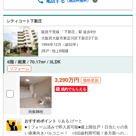
電話する
（通話料無料）
行と繋がりがあるため、最も低金利になるように審査が可
能！4.物件のお引渡し後に必要になったお家のリフォーム
も弊社のリフォームプランナーがご提案！5.定期的にご連
シティコート下新庄
絡を繋ぎ、有事の際に迅速にサポートいたします弊社は専
門家同士が連携をとっているため、より多くの知見がござ
阪急千里線 「下新庄」駅 徒歩9分
います。
大阪府大阪市東淀川区下新庄3丁目
1994年12月（築32年）
28戸 / 地上6階建
6階 / 南東 / 70.17m
/ 3LDK
2
リフォーム
3,290万円
価格更新
成約でもらえる
画像
36
枚
おすすめポイント
りある げーと
■リフォーム済みで即入居可能■最上階住戸！日当たりの良
い南東向きバルコニー！ ○3沿線利用可能！各方面への移