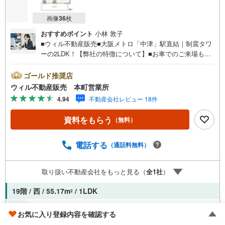
画像
36
枚
おすすめポイント
小林 敦子
■ウィル不動産販売■大阪メトロ「中津」駅直結｜制震タワ
ーの2LDK！【弊社の特徴について】■お車でのご来場も可
能です。周辺のコインパーキングまでご案内致しますの
で、担当者のお声がけください。■キッズスペースもござい
ゴールド推奨店
ますので、小さなお子様がいらっしゃるご家庭もお気軽の
ウィル不動産販売 本町営業所
ご来場ください！＝＝＝＝＝＝＝＝＝＝＝＝＝＝＝＝＝＝
4.94
不動産会社レビュー 18件
＝＝＝＝＝＝＝＝＝＝＝＝【営業時間 10:00～19:00】（定
休日なし）火曜日・水曜日も営業しております。上記時間
資料をもらう
（無料）
はお電話が繋がりやすくなっております。ぜひお気軽にご
連絡下さい！現地を見学される場合は「室内・現地を見学
する（無料）」ボタンよりご希望の日時をご記入いただけ
電話する
（通話料無料）
ますとスムーズにご案内が可能です。＝＝＝＝＝＝＝＝＝
＝＝＝＝＝＝＝＝＝＝＝＝＝＝＝＝＝＝＝＝＝■リフォーム
取り扱い不動産会社をもっと見る（
全
1
社
）
担当、ローン担当が居ますので、何でも気軽にご相談いた
だけます！■リフォーム担当と一緒に現地見学を行い、その
19階 / 西 / 55.17m
/ 1LDK
2
場でリフォームのご提案等をさせていただきます！■物件管
理システムを使えば、ネットに掲載されていない物件のご
1億1,980万円
お気に入り登録内容を確認する
紹介も可能です！