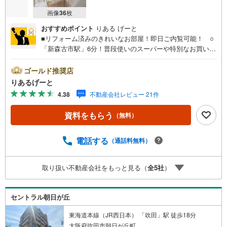
・リフォーム担当、ローン担当が居りますので、何でも気軽にご相談いた
だけます！
画像
36
枚
・その他、弊社独自の物件管理システム「Willing-Navi」で、お客様にぴっ
たりの物件のご紹介が可能です！
おすすめポイント
りある げーと
■リフォーム済みのきれいなお部屋！即日ご内覧可能！ ○
「新森古市駅」6分！普段使いのスーパーや特別なお買い物
ができるショッピングセンター、いろいろ揃う便利な立
地 ○東南向き角部屋で陽当たり良好■物件検討中のお客さ
ゴールド推奨店
ま！ちょっと見学してみたいだけなどでも内覧可能です！
りあるげーと
売主さまの都合等で見学ができない場合がございます。お
4.38
不動産会社レビュー 21件
気軽に「りあるげーと」までお問合わせ下さい！■「りある
げーと」が選ばれるポイント！■年中休まず営業中！いつで
資料をもらう
（無料）
も対応致します！・営業時間:9:00～21:00上記の時間帯
は、お電話でのお問い合わせでスムーズに案内が可能で
す！■各種相談、承ります！■【無料送迎】「小さなお子さ
電話する
（通話料無料）
まをつれて外出しづらい」「来店までの交通手段が取りづ
らい」などご相談ください！営業スタッフがご自宅に伺っ
取り扱い不動産会社をもっと見る（
全
5
社
）
て送迎致します！【リフォーム相談】資格を持った専門ス
タッフがお悩みに合わせてお話をうかがい、お客さまにぴ
ったりの提案を行います！■その他:物件相談、住宅ローン
セントラル朝日が丘
相談、ご質問、気になること、何でもお気軽にご相談くだ
さい！
東海道本線（JR西日本） 「吹田」駅 徒歩18分
大阪府吹田市朝日が丘町