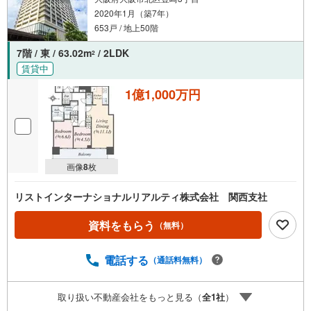
2020年1月（築7年）
653戸 / 地上50階
7階 / 東 / 63.02m
/ 2LDK
2
賃貸中
1億1,000万円
画像
8
枚
リストインターナショナルリアルティ株式会社 関西支社
資料をもらう
（無料）
電話する
（通話料無料）
取り扱い不動産会社をもっと見る（
全
1
社
）