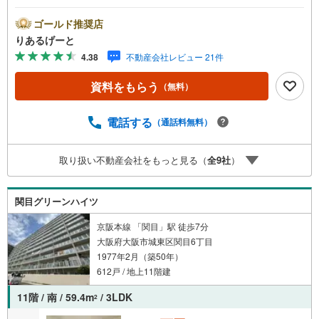
動もラクラク。 ○周辺施設が豊富な立地！スーパー・病
院・公園などが徒歩圏内に揃い便利!!■物件検討中のお客さ
ゴールド推奨店
ま！ちょっと見学してみたいだけなどでも内覧可能です！
りあるげーと
売主さまの都合等で見学ができない場合がございます。お
4.38
不動産会社レビュー 21件
気軽に「りあるげーと」までお問合わせ下さい！■「りある
げーと」が選ばれるポイント！■年中休まず営業中！いつで
資料をもらう
（無料）
も対応致します！・営業時間:9:00～21:00上記の時間帯
は、お電話でのお問い合わせでスムーズに案内が可能で
す！■各種相談、承ります！■【無料送迎】「小さなお子さ
電話する
（通話料無料）
まをつれて外出しづらい」「来店までの交通手段が取りづ
らい」などご相談ください！営業スタッフがご自宅に伺っ
取り扱い不動産会社をもっと見る（
全
9
社
）
て送迎致します！【リフォーム相談】資格を持った専門ス
タッフがお悩みに合わせてお話をうかがい、お客さまにぴ
ったりの提案を行います！■その他:物件相談、住宅ローン
関目グリーンハイツ
相談、ご質問、気になること、何でもお気軽にご相談くだ
さい！
京阪本線 「関目」駅 徒歩7分
大阪府大阪市城東区関目6丁目
1977年2月（築50年）
612戸 / 地上11階建
11階 / 南 / 59.4m
/ 3LDK
2