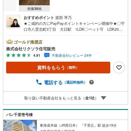
画像
36
枚
おすすめポイント
渡部 琴乃
★ご成約の方にPayPayポイントキャンペーン開催中★〇守
口市八雲北町3丁目 大日駅 1LDK〇ペット可 LDK20帖
以上 WIC〇食器洗い乾燥機 浴室乾燥機■営業時間 9:30
～20:00 ■即日案内可能！※当日・翌日のご案内はお電話
ゴールド推奨店
でのお問合せがスムーズ■定休日 毎週水曜日◇弊社ホーム
株式会社リクソラ住宅販売
ページよりLINEでのお問合せも好評！◇不動産情報サイト
4.91
不動産会社レビュー 24件
未掲載物件、弊社ホームページに多数掲載！◇学校区物件
検索も充実！ご希望の学校区での物件探しに便利！「リク
資料をもらう
（無料）
ソラ住宅販売」で検索！是非ご覧ください他の気になる物
件・他不動産会社・他サイトの掲載物件もまとめてご案内
可能リフォームやリノベーションの事もあわせてご相談下
電話する
（通話料無料）
さい【住宅ローン無料相談会 随時開催中】〇お客様の条
件にベストな住宅ローン商品のご提案〇住宅ローンの金利
取り扱い不動産会社をもっと見る（
全
1
社
）
や優遇率、審査基準などを詳しくご説明〇住宅ローンとリ
フォームローンの一体型商品もご提案〇仕事や収入・現在
過去の借入による住宅ローンへの問題解決是非ともお問合
パレ千里壱号棟
せ下さい
東海道本線（JR西日本） 「千里丘」駅 徒歩19分