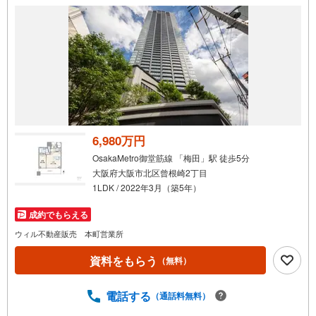
件
で
通
知
を
受
け
取
る
6,980万円
・
OsakaMetro御堂筋線 「梅田」駅 徒歩5分
条
大阪府大阪市北区曾根崎2丁目
件
1LDK / 2022年3月（築5年）
を
マ
成約でもらえる
イ
ウィル不動産販売 本町営業所
ペ
資料をもらう
ー
（無料）
ジ
に
電話する
（通話料無料）
保