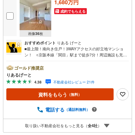
1,680万円
成約でもらえる
画像
36
枚
おすすめポイント
りある げーと
■最上階！南向き住戸！3WAYアクセスの好立地マンショ
ン！ ○京阪本線「関目」駅まで徒歩7分！周辺施設も充実
した便利な環境です！ ○小学校が近く小さなお子様でも通
学が安心！公園も近くにありますよ。■物件検討中のお客さ
ゴールド推奨店
ま！ちょっと見学してみたいだけなどでも内覧可能です！
りあるげーと
売主さまの都合等で見学ができない場合がございます。お
4.38
不動産会社レビュー 21件
気軽に「りあるげーと」までお問合わせ下さい！■「りある
げーと」が選ばれるポイント！■年中休まず営業中！いつで
資料をもらう
（無料）
も対応致します！・営業時間:9:00～21:00上記の時間帯
は、お電話でのお問い合わせでスムーズに案内が可能で
す！■各種相談、承ります！■【無料送迎】「小さなお子さ
電話する
（通話料無料）
まをつれて外出しづらい」「来店までの交通手段が取りづ
らい」などご相談ください！営業スタッフがご自宅に伺っ
取り扱い不動産会社をもっと見る（
全
4
社
）
て送迎致します！【リフォーム相談】資格を持った専門ス
タッフがお悩みに合わせてお話をうかがい、お客さまにぴ