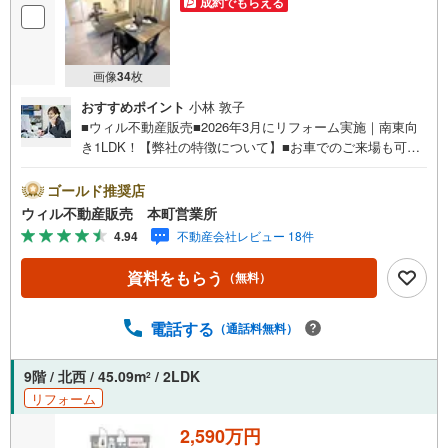
成約でもらえる
画像
34
枚
おすすめポイント
小林 敦子
■ウィル不動産販売■2026年3月にリフォーム実施｜南東向
き1LDK！【弊社の特徴について】■お車でのご来場も可能
です。周辺のコインパーキングまでご案内致しますので、
担当者のお声がけください。■キッズスペースもございます
ゴールド推奨店
ので、小さなお子様がいらっしゃるご家庭もお気軽のご来
ウィル不動産販売 本町営業所
場ください！＝＝＝＝＝＝＝＝＝＝＝＝＝＝＝＝＝＝＝＝
4.94
不動産会社レビュー 18件
＝＝＝＝＝＝＝＝＝＝【営業時間 10:00～19:00】（定休日
なし）火曜日・水曜日も営業しております。上記時間はお
資料をもらう
（無料）
電話が繋がりやすくなっております。ぜひお気軽にご連絡
下さい！現地を見学される場合は「室内・現地を見学する
（無料）」ボタンよりご希望の日時をご記入いただけます
電話する
（通話料無料）
とスムーズにご案内が可能です。＝＝＝＝＝＝＝＝＝＝＝
＝＝＝＝＝＝＝＝＝＝＝＝＝＝＝＝＝＝＝■リフォーム担
9階 / 北西 / 45.09m
/ 2LDK
2
当、ローン担当が居ますので、何でも気軽にご相談いただ
リフォーム
けます！■リフォーム担当と一緒に現地見学を行い、その場
でリフォームのご提案等をさせていただきます！■物件管理
2,590万円
システムを使えば、ネットに掲載されていない物件のご紹