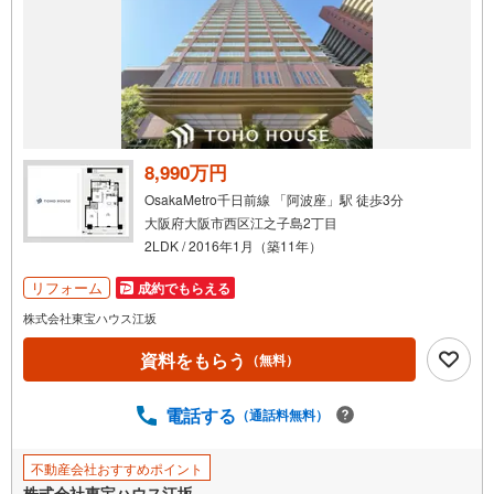
8,990万円
OsakaMetro千日前線 「阿波座」駅 徒歩3分
大阪府大阪市西区江之子島2丁目
2LDK / 2016年1月（築11年）
リフォーム
成約でもらえる
株式会社東宝ハウス江坂
資料をもらう
（無料）
電話する
（通話料無料）
不動産会社おすすめポイント
株式会社東宝ハウス江坂