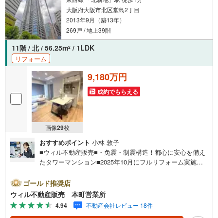
テムを使えば、ネットに掲載されていない物件のご紹介も
大阪府大阪市北区堂島2丁目
可能です！
2013年9月（築13年）
269戸 / 地上39階
11階 / 北 / 56.25m
/ 1LDK
2
リフォーム
9,180万円
成約でもらえる
画像
29
枚
おすすめポイント
小林 敦子
■ウィル不動産販売■・免震・制震構造！都心に安心を備え
たタワーマンション■2025年10月にフルリフォーム実施！
【リフォーム内容】・キッチン、トイレ、浴室、洗面台、
防水パン、洗濯水栓、給湯器、エアコン新調・フローリン
ゴールド推奨店
グ、クロス、フロアタイル貼替え・ハウスクリーニングな
ウィル不動産販売 本町営業所
ど。■4沿線利用可！梅田を庭にする駅前タワー！■北向き
4.94
不動産会社レビュー 18件
角部屋！光と風を感じる1LDK！■リビング全面窓＋バルコ