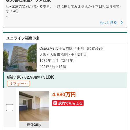
〇●家族の笑顔が増える場所、一緒に探してみませんか？本日相談可能で
す！●〇
一つ屋根の下にそれぞれの暮らしがある。お部屋ぐらいは自分の価値観で
もっと見る
自由にしたい。だからこそ、そのベースはシンプルであるべきだと思う。
なぜなら、時の流れで人の好みは変わっていくものだから。
ユニライフ福島C棟
■ご予約いただくとご見学がスムーズです！
【営業時間9:00～21:00】
ご見学希望のお客様:右上の「室内・現地を見学する」をクリックして下さ
OsakaMetro千日前線 「玉川」駅 徒歩9分
い。
大阪府大阪市福島区玉川2丁目
資料請求希望のお客様:右上の「資料をもらう」をクリックして下さい。
1979年11月（築47年）
【東宝ハウス江坂のポイント】
492戸 / 地上15階
（1）不動産のご提案から資金計画・ライフシミュレーションのご相談
・無理のないライフプラン、提携による低金利住宅ローンのご提案、購入
6階 / 東 / 82.98m
/ 3LDK
2
前に知る「購入後の家族の生活」を「未来カレンダー」で見える化しま
リフォーム
す。
（2）ご購入後から始まる「専属FPによるファイナンシャルライフサポー
4,880万円
ト」
・漠然としたキャッシュフローのグラフ化、効果的な生命保険の見直し、
成約でもらえる
繰り上げ返済の効果的なタイミングなどご提案させて頂きます。
画像
36
枚