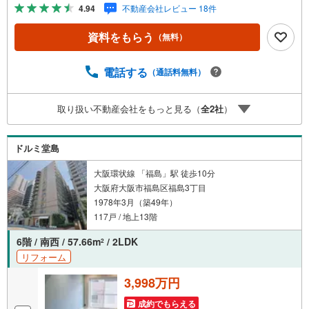
放感良好！■免震工法×制震構造採用のタワーマンション！
4.94
不動産会社レビュー 18件
■共用施設充実、ホテルライクな暮らし！■全室が開口部に
面したワイドプラン！■玄関から室内が見通せないプライバ
資料をもらう
（無料）
シー設計！■奥まった位置にキッチンのある生活感の出にく
い配置！■各階にゴミステーション付き！ゴミ捨てがらくら
く！■現在は空き部屋で、気軽に室内見学可能です！【弊社
電話する
（通話料無料）
の特徴】■お車でのご来場も可能です。周辺のコインパーキ
ングまでご案内致しますので、担当者にお声がけくださ
取り扱い不動産会社をもっと見る（
全
2
社
）
い。■キッズスペースもございますので、小さなお子様がい
らっしゃるご家庭もお気軽にご来場ください！【営業日】
定休日はございません。火曜日・水曜日も営業しておりま
ドルミ堂島
す。
大阪環状線 「福島」駅 徒歩10分
大阪府大阪市福島区福島3丁目
1978年3月（築49年）
117戸 / 地上13階
6階 / 南西 / 57.66m
/ 2LDK
2
リフォーム
3,998万円
成約でもらえる