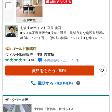
成約でもらえる
画像
32
枚
おすすめポイント
宮前 圭吾
■ウィル不動産販売■採光・通風・眺望良好な南西角部屋の
3LDK！ペット可！【弊社の特徴について】■お車でのご来
場も可能です。周辺のコインパーキングまでご案内致しま
すので、担当者のお声がけください。■キッズスペースもご
ゴールド推奨店
ざいますので、小さなお子様がいらっしゃるご家庭もお気
ウィル不動産販売 本町営業所
軽のご来場ください！＝＝＝＝＝＝＝＝＝＝＝＝＝＝＝＝
4.94
不動産会社レビュー 18件
＝＝＝＝＝＝＝＝＝＝＝＝＝＝【営業時間 10:00～19:00】
（定休日なし）火曜日・水曜日も営業しております。上記
資料をもらう
（無料）
時間はお電話が繋がりやすくなっております。ぜひお気軽
にご連絡下さい！現地を見学される場合は「室内・現地を
見学する（無料）」ボタンよりご希望の日時をご記入いた
電話する
（通話料無料）
だけますとスムーズにご案内が可能です。＝＝＝＝＝＝＝
＝＝＝＝＝＝＝＝＝＝＝＝＝＝＝＝＝＝＝＝＝＝＝■リフォ
ーム担当、ローン担当が居ますので、何でも気軽にご相談
ザ・タワー大阪
いただけます！■リフォーム担当と一緒に現地見学を行い、
その場でリフォームのご提案等をさせていただきます！■物
東西線 「新福島」駅 徒歩4分