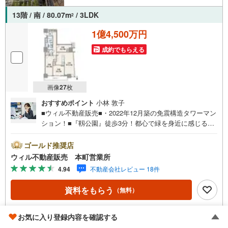
13階 / 南 / 80.07m
/ 3LDK
2
1億4,500万円
成約でもらえる
画像
27
枚
おすすめポイント
小林 敦子
■ウィル不動産販売■・2022年12月築の免震構造タワーマン
ション！■『靱公園』徒歩3分！都心で緑を身近に感じる住
環境！■『KOHYO（コーヨー）』徒歩8分で利便性＆快適
◎！■阪神高速の出入り口近くのためお車移動便利なロケー
ゴールド推奨店
ション！■専有面積80.07平米のゆとりある3LDK！■ゲスト
ウィル不動産販売 本町営業所
ルームなど共用施設充実！■南向きで陽当たり良好！■クラ
4.94
不動産会社レビュー 18件
ンクイン玄関！■全居室洋室仕様、洋室すべてにクローゼッ
ト付き！■連窓サッシが開放感を演出するリビング！■15帖
資料をもらう
（無料）
以上の広さのLDK！■玄関には靴収納の他にも収納スペー
ス！■対面式キッチン！お部屋の様子伺いと調理を同時にで
きる！■各階にゴミステーション付きでゴミ捨てがラク！
電話する
（通話料無料）
お気に入り登録内容を確認する
【弊社の特徴】■お車でのご来場も可能です。周辺のコイン