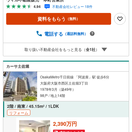
ご来場ください！＝＝＝＝＝＝＝＝＝＝＝＝＝＝＝＝＝＝
4.94
不動産会社レビュー 18件
＝＝＝＝＝＝＝＝＝＝＝＝【営業時間 10:00～19:00】（定
休日なし）火曜日・水曜日も営業しております。上記時間
資料をもらう
（無料）
はお電話が繋がりやすくなっております。ぜひお気軽にご
連絡下さい！現地を見学される場合は「室内・現地を見学
する（無料）」ボタンよりご希望の日時をご記入いただけ
電話する
（通話料無料）
ますとスムーズにご案内が可能です。＝＝＝＝＝＝＝＝＝
＝＝＝＝＝＝＝＝＝＝＝＝＝＝＝＝＝＝＝＝＝■リフォーム
取り扱い不動産会社をもっと見る（
全
1
社
）
担当、ローン担当が居ますので、何でも気軽にご相談いた
だけます！■リフォーム担当と一緒に現地見学を行い、その
場でリフォームのご提案等をさせていただきます！■物件管
カーサ土佐堀
理システムを使えば、ネットに掲載されていない物件のご
紹介も可能です！
OsakaMetro千日前線 「阿波座」駅 徒歩6分
大阪府大阪市西区土佐堀3丁目
1978年3月（築49年）
98戸 / 地上14階
2階 / 南東 / 45.15m
/ 1LDK
2
リフォーム
2,390万円