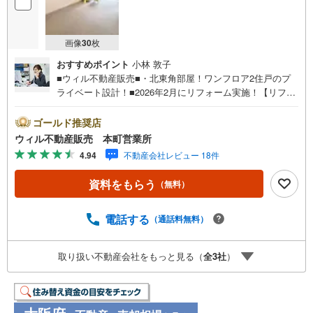
画像
30
枚
おすすめポイント
小林 敦子
■ウィル不動産販売■・北東角部屋！ワンフロア2住戸のプ
ライベート設計！■2026年2月にリフォーム実施！【リフォ
ーム内容】・クロス全て貼替え・フロアタイル張替え・CF
張替え・畳表替え・襖張替え・洗い工事一式■生活施設が身
ゴールド推奨店
近に揃う立地！■教育施設徒歩圏の安心環境！■周辺は飲食
ウィル不動産販売 本町営業所
店が点在！休日の楽しみが増える街並み！■専有面積は75.3
4.94
不動産会社レビュー 18件
9平米のゆとり3LDK！■東向き！陽当たり・風通し良好！■
縦長リビングの2面採光！■続き間中心のフレキシブル間取
資料をもらう
（無料）
り！■家事効率を高める2WAYキッチン！■ペットと一緒に
暮らせるマンション（管理規約による制限有り）！■現在は
空き部屋で、気軽に室内見学可能です！【弊社の特徴】■お
電話する
（通話料無料）
車でのご来場も可能です。周辺のコインパーキングまでご
案内致しますので、担当者にお声がけください。■キッズス
取り扱い不動産会社をもっと見る（
全
3
社
）
ペースもございますので、小さなお子様がいらっしゃるご
家庭もお気軽にご来場ください！【営業日】定休日はござ
いません。火曜日・水曜日も営業しております。