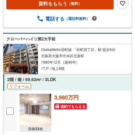
資料をもらう
（無料）
徒歩17分！【弊社の特徴について】■お車でのご来場も可
能です。周辺のコインパーキングまでご案内致しますの
で、担当者のお声がけください。■キッズスペースもござい
電話する
（通話料無料）
ますので、小さなお子様がいらっしゃるご家庭もお気軽の
ご来場ください！ ＝＝＝＝＝＝＝＝＝＝＝＝＝＝＝＝＝＝
＝＝＝＝＝＝＝＝＝＝＝＝【営業時間 10:00～19:00】（定
クローバーハイツ第2大手前
休日なし）火曜日・水曜日も営業しております。 上記時間
はお電話が繋がりやすくなっております。ぜひお気軽にご
OsakaMetro谷町線 「谷町四丁目」駅 徒歩5分
連絡下さい！
大阪府大阪市中央区北新町
1980年12月（築46年）
17戸 / 地上8階
2階 / 南 / 69.62m
/ 3LDK
2
リフォーム
3,980万円
成約でもらえる
画像
23
枚