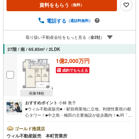
ニー！開放感あふれる都心住戸！■共用施設充実！ワンラン
資料をもらう
（無料）
ク上の都市生活！■来客時も安心！生活空間が直接見えにく
い玄関配置！■全居室6.5帖以上の広さ！■玄関にSIC！■敷
地内駐車場に空きあり！■現在は空き部屋のため気軽に室内
電話する
（通話料無料）
見学可能！【弊社の特徴】■お車でのご来場も可能です。周
辺のコインパーキングまでご案内致しますので、担当者に
取り扱い不動産会社をもっと見る（
全
2
社
）
お声がけください。■キッズスペースもございますので、小
さなお子様がいらっしゃるご家庭もお気軽にご来場くださ
27階 / 南 / 65.85m
/ 2LDK
2
い！【営業日】定休日はございません。火曜日・水曜日も
営業しております。
1億2,000万円
成約でもらえる
画像
18
枚
おすすめポイント
小林 敦子
■ウィル不動産販売■・駅前商業地に立地、利便性重視の都
心タワー！■中之島・梅田の主要施設が徒歩圏内！■JR「北
新地」駅徒歩1分、西梅田が生活圏！■阪神高速出入り口付
近のため車での移動も快適！レジャーやお出かけにおすす
ゴールド推奨店
め！■2013年9月築！■2LDK！■27階部分の高層階住戸、開
ウィル不動産販売 本町営業所