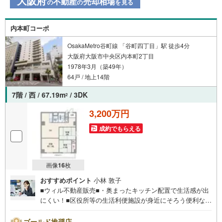
大阪府
不動産
売却相場
の
の
を見る
内本町コーポ
OsakaMetro谷町線 「谷町四丁目」駅 徒歩4分
大阪府大阪市中央区内本町2丁目
1978年3月（築49年）
64戸 / 地上14階
7階 / 西 / 67.19m
/ 3DK
2
3,200万円
成約でもらえる
画像
16
枚
おすすめポイント
小林 敦子
■ウィル不動産販売■・奥まったキッチン配置で生活感が出
にくい！■区役所等の生活利便施設が身近にそろう便利な住
環境！■駅徒歩4分の駅近レジデンス！2沿線利用可能！■
『KOHYO』徒歩2分！周辺間近に買い物施設充実！・「ス
ゴールド推奨店