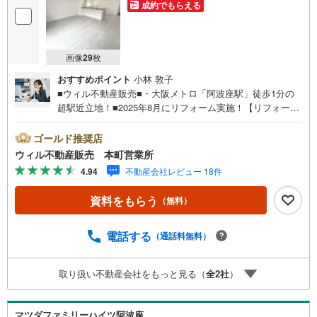
成約でもらえる
画像
29
枚
おすすめポイント
小林 敦子
■ウィル不動産販売■・大阪メトロ「阿波座駅」徒歩1分の
超駅近立地！■2025年8月にリフォーム実施！【リフォーム
内容】・キッチン、トイレ、浴室、洗面台新調・全室クロ
ス、フローリング張替え・CF張替え・給湯器交換・二重サ
ゴールド推奨店
ッシ、収納棚取付など。■都心アクセス良好、通勤・通学に
ウィル不動産販売 本町営業所
便利なロケーション！■阪神高速の出入り口付近！車移動に
4.94
不動産会社レビュー 18件
便利な立地！■向かい側にスーパー『ライフ』！買い物しや
すいロケーション！・『ドラッグアカカベ 阿波座店』まで
資料をもらう
（無料）
徒歩4分！・『ローソン 靱本町三丁目店』まで徒歩2分！■2
LDK！■南向き住戸で陽当たり良好！明るい住空間！■全居
室6帖以上のゆとりある広さ！■キッチン横に換気窓付き！
電話する
（通話料無料）
【弊社の特徴】■お車でのご来場も可能です。周辺のコイン
パーキングまでご案内致しますので、担当者にお声がけく
取り扱い不動産会社をもっと見る（
全
2
社
）
ださい。■キッズスペースもございますので、小さなお子様
がいらっしゃるご家庭もお気軽にご来場ください！【営業
日】定休日はございません。火曜日・水曜日も営業してお
マツダファミリーハイツ阿波座