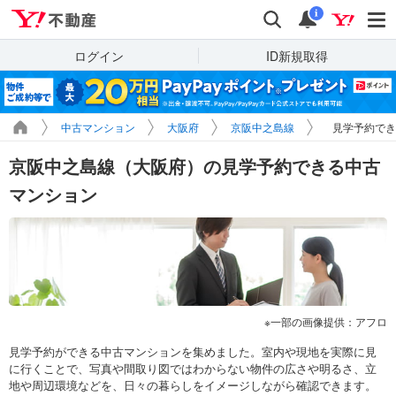
Yahoo!不動産
検索
通知
i
ログイン
ID新規取得
中古マンション
大阪府
京阪中之島線
見学予約でき
京阪中之島線（大阪府）の見学予約できる中古
マンション
一部の画像提供：アフロ
見学予約ができる中古マンションを集めました。室内や現地を実際に見
に行くことで、写真や間取り図ではわからない物件の広さや明るさ、立
地や周辺環境などを、日々の暮らしをイメージしながら確認できます。