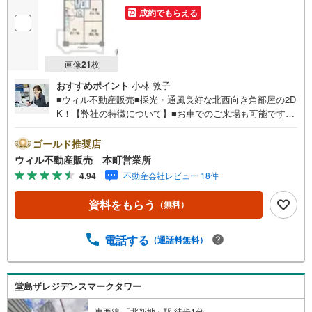
介も可能です！
成約でもらえる
画像
21
枚
おすすめポイント
小林 敦子
■ウィル不動産販売■採光・通風良好な北西向き角部屋の2D
K！【弊社の特徴について】■お車でのご来場も可能です。
周辺のコインパーキングまでご案内致しますので、担当者
のお声がけください。■キッズスペースもございますので、
ゴールド推奨店
小さなお子様がいらっしゃるご家庭もお気軽のご来場くだ
ウィル不動産販売 本町営業所
さい！＝＝＝＝＝＝＝＝＝＝＝＝＝＝＝＝＝＝＝＝＝＝＝
4.94
不動産会社レビュー 18件
＝＝＝＝＝＝＝【営業時間 10:00～19:00】（定休日なし）
火曜日・水曜日も営業しております。上記時間はお電話が
資料をもらう
（無料）
繋がりやすくなっております。ぜひお気軽にご連絡下さ
い！現地を見学される場合は「室内・現地を見学する（無
料）」ボタンよりご希望の日時をご記入いただけますとス
電話する
（通話料無料）
ムーズにご案内が可能です。＝＝＝＝＝＝＝＝＝＝＝＝＝
＝＝＝＝＝＝＝＝＝＝＝＝＝＝＝＝＝■リフォーム担当、ロ
ーン担当が居ますので、何でも気軽にご相談いただけま
堂島ザレジデンスマークタワー
す！■リフォーム担当と一緒に現地見学を行い、その場でリ
フォームのご提案等をさせていただきます！■物件管理シス
東西線 「北新地」駅 徒歩1分