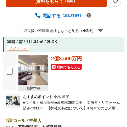
資料をもらう
（無料）
好！■コンシェルジュサービス付きで上質な暮らし！■オー
ル電化で安心・快適！■全居室6帖以上のゆとり設計！■リ
ビング全面窓で明るく開放的な住空間！【弊社の特徴】■お
電話する
（通話料無料）
車でのご来場も可能です。周辺のコインパーキングまでご
案内致しますので、担当者にお声がけください。■キッズス
取り扱い不動産会社をもっと見る（
全
2
社
）
ペースもございますので、小さなお子様がいらっしゃるご
家庭もお気軽にご来場ください！【営業日】定休日はござ
39階 / 南 / 111.34m
/ 2LDK
2
いません。水曜日も営業しております。
リフォーム
2億3,500万円
成約でもらえる
画像
21
枚
おすすめポイント
小林 敦子
■ウィル不動産販売■高層階39階部分｜南向き・リフォーム
済みの2LDK！【弊社の特徴について】■お車でのご来場も
可能です。周辺のコインパーキングまでご案内致しますの
で、担当者のお声がけください。■キッズスペースもござい
ゴールド推奨店
ますので、小さなお子様がいらっしゃるご家庭もお気軽の
ウィル不動産販売 本町営業所