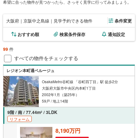
希望に合った物件が見つかったら、さっそく見学に行ってみましょう。
大阪府｜京阪中之島線｜見学予約できる物件
条件変更
おすすめ順
検索条件保存
通知設定
99
件
すべての物件をチェックする
レジオン本町通ベルージュ
OsakaMetro谷町線 「谷町四丁目」駅 徒歩2分
大阪府大阪市中央区内本町1丁目
2002年1月（築25年）
59戸 / 地上14階
9階 / 南 / 77.44m
/ 3LDK
2
リフォーム
8,190万円