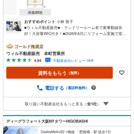
画像
20
枚
おすすめポイント
小林 敦子
■ウィル不動産販売■・ランドリールーム有で家事動線良
好！大容量WIC付き！■2026年8月にリフォーム実施で室内
一新！【リフォーム内容】・間取り変更・キッチン新調・
トイレ新調・ユニットバス新調・洗面台新調・フローリン
ゴールド推奨店
グ張替・フロアタイル張替・クロス張替・ファミクロ新
ウィル不動産販売 本町営業所
設・照明ダウンライト新設・シューズボックス新設・分電
4.94
不動産会社レビュー 18件
盤交換・洗濯パン新調・和室を洋室へ変更■『下福島公園』
隣接の緑豊かで静かな住環境！■阪神高速出入り口近く！車
資料をもらう
（無料）
移動の方に嬉しい立地！■『業務用食品館』徒歩5分で快
適！■14階の3LDK！■眺望良好で気持ち良い住空間！■24時
間ゴミ出し可能でにおいがお部屋にこもらず生活快適！
電話する
（通話料無料）
【弊社の特徴】■お車でのご来場も可能です。周辺のコイン
パーキングまでご案内致しますので、担当者にお声がけく
取り扱い不動産会社をもっと見る（
全
1
社
）
ださい。■キッズスペースもございますので、小さなお子様
がいらっしゃるご家庭もお気軽にご来場ください！【営業
日】定休日はございません。火曜日・水曜日も営業してお
ディーグラフォート大阪NYタワーHIGOBASHI
ります。
OsakaMetro四つ橋線 「肥後橋」駅 徒歩1分