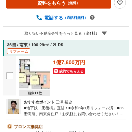
資料をもらう
（無料）
買物も便利！■共用施設充実マンション！■29階部分につき
眺望良好！■全居室7.5帖以上の広さ！■床暖房・食器洗浄乾
燥機付き！■独立型キッチン！■敷地内駐車場に空き有り！
電話する
（通話料無料）
【弊社の特徴】■お車でのご来場も可能です。周辺のコイン
パーキングまでご案内致しますので、担当者にお声がけく
取り扱い不動産会社をもっと見る（
全
1
社
）
ださい。■キッズスペースもございますので、小さなお子様
がいらっしゃるご家庭もお気軽にご来場ください！【営業
36階 / 南東 / 100.29m
/ 2LDK
2
日】定休日はございません。水曜日も営業しております。
リフォーム
1億7,800万円
成約でもらえる
画像
11
枚
おすすめポイント
三澤 裕史
■地下鉄「肥後橋」直結！■令和6年1月リフォーム済！■36
階高層、南東角住戸！お気軽にお問い合わせください！＜
センチュリー21ランドについて＞●センチュリー21ランド
阿波座店は・・・ お客様のニーズに寄り添い、大切なお
ブロンズ推奨店
住まいのご購入に最後まで伴走いたします！●リフォームの