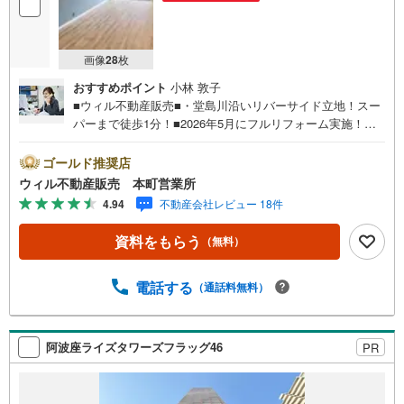
画像
28
枚
おすすめポイント
小林 敦子
■ウィル不動産販売■・堂島川沿いリバーサイド立地！スー
パーまで徒歩1分！■2026年5月にフルリフォーム実施！
【リフォーム内容】・キッチン新調（食器洗浄乾燥機付
き）・トイレ新調・洗面台新調・ユニットバス新調（浴室
ゴールド推奨店
乾燥機付き）・間取り変更・WIC造作・全室フローリング
ウィル不動産販売 本町営業所
張替え・全室クロス張替え・建具新調・トイレ、洗面室ク
4.94
不動産会社レビュー 18件
ッションフロア張替え・給湯器交換・ハウスクリーニング
など。■各教育施設徒歩10分圏内！■阪神高速出入り口近く
資料をもらう
（無料）
の立地！お車移動便利！■2LDK！■南西向きで明るい室
内！■お掃除しやすい全居室フローリング仕様！■独立キッ
チンで使いやすい間取り！■WIC付きで収納も充実！【弊社
電話する
（通話料無料）
の特徴】■お車でのご来場も可能です。周辺のコインパーキ
ングまでご案内致しますので、担当者にお声がけくださ
い。■キッズスペースもございますので、小さなお子様がい
阿波座ライズタワーズフラッグ46
PR
らっしゃるご家庭もお気軽にご来場ください！【営業日】
定休日はございません。火曜日・水曜日も営業しておりま
す。