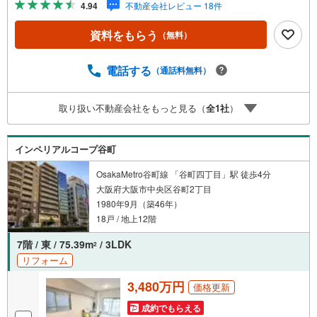
4.94
不動産会社レビュー 18件
店」まで徒歩8分！■「ファミリーマート 日本生命病院店」
まで徒歩1分！■エレベータ付き！■3LDK！■11階部分×南向
資料をもらう
（無料）
きで採光・眺望良好！■エントランスにオートロック完備で
安心のセキュリティ！■対面式キッチンで家族と会話しなが
らお料理！■現在は空き部屋で、気軽に室内見学可能です！
電話する
（通話料無料）
【弊社の特徴】■お車でのご来場も可能です。周辺のコイン
パーキングまでご案内致しますので、担当者にお声がけく
取り扱い不動産会社をもっと見る（
全
1
社
）
ださい。■キッズスペースもございますので、小さなお子様
がいらっしゃるご家庭もお気軽にご来場ください！【営業
日】定休日はございません。水曜日も営業しております。
インペリアルコープ谷町
OsakaMetro谷町線 「谷町四丁目」駅 徒歩4分
大阪府大阪市中央区谷町2丁目
1980年9月（築46年）
18戸 / 地上12階
7階 / 東 / 75.39m
/ 3LDK
2
リフォーム
3,480万円
価格更新
成約でもらえる