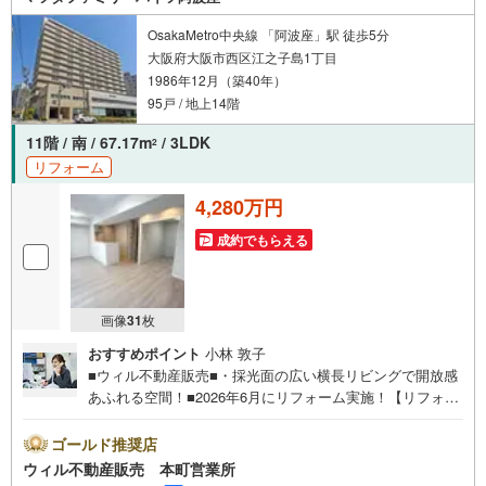
ります。
OsakaMetro中央線 「阿波座」駅 徒歩5分
大阪府大阪市西区江之子島1丁目
1986年12月（築40年）
95戸 / 地上14階
11階 / 南 / 67.17m
/ 3LDK
2
リフォーム
4,280万円
成約でもらえる
画像
31
枚
おすすめポイント
小林 敦子
■ウィル不動産販売■・採光面の広い横長リビングで開放感
あふれる空間！■2026年6月にリフォーム実施！【リフォー
ム内容】・キッチン、トイレ、浴室、洗面台交換・クロ
ス、床張替えなど。■生活利便施設が徒歩圏に充実！■『ラ
ゴールド推奨店
イフ』徒歩4分で毎日のお買い物ラクラク！■「ライフ ドラ
ウィル不動産販売 本町営業所
ッグコーナー」まで徒歩5分！■「ドラッグアカカベ 阿波座