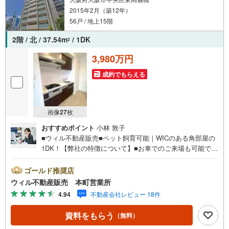
2015年2月（築12年）
56戸 / 地上15階
2階 / 北 / 37.54m
/ 1DK
2
3,980万円
成約でもらえる
画像
27
枚
おすすめポイント
小林 敦子
■ウィル不動産販売■ペット飼育可能｜WICのある角部屋の
1DK！【弊社の特徴について】■お車でのご来場も可能で
す。周辺のコインパーキングまでご案内致しますので、担
当者のお声がけください。■キッズスペースもございますの
ゴールド推奨店
で、小さなお子様がいらっしゃるご家庭もお気軽のご来場
ウィル不動産販売 本町営業所
ください！＝＝＝＝＝＝＝＝＝＝＝＝＝＝＝＝＝＝＝＝＝
4.94
不動産会社レビュー 18件
＝＝＝＝＝＝＝＝＝【営業時間 10:00～19:00】（定休日な
し）火曜日・水曜日も営業しております。上記時間はお電
資料をもらう
（無料）
話が繋がりやすくなっております。ぜひお気軽にご連絡下