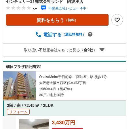
センチュリー21株式会社ランド 阿波座店
ご相談も承っております。●購入・売却・ローンのご相
-.--
不動産会社レビュー 4件
談・・・なんでもお気軽にご相談くださいませ！〇大阪メ
トロ千日前線・中央線「阿波座」駅5番出口より徒歩約2
資料をもらう
（無料）
分！〇営業時間:10:00～20:00（火曜日・水曜日定休日※祝
日は営業）事前にご連絡いただけますと、スムーズにご案
内が可能です。ご連絡お待ちしております！
電話する
（通話料無料）
取り扱い不動産会社をもっと見る（
全
2
社
）
朝日プラザ靱公園第1
OsakaMetro千日前線 「阿波座」駅 徒歩1分
大阪府大阪市西区靱本町3丁目
1980年4月（築47年）
30戸 / 地上10階
2階 / 南 / 72.45m
/ 2LDK
2
リフォーム
3,430万円