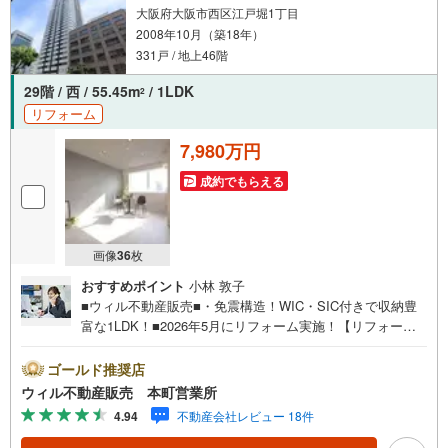
大阪府大阪市西区江戸堀1丁目
2008年10月（築18年）
331戸 / 地上46階
29階 / 西 / 55.45m
/ 1LDK
2
リフォーム
7,980万円
成約でもらえる
画像
36
枚
おすすめポイント
小林 敦子
■ウィル不動産販売■・免震構造！WIC・SIC付きで収納豊
富な1LDK！■2026年5月にリフォーム実施！【リフォーム
内容】・システムキッチン（食洗機付き）、洗面化粧台、
浴室ユニットバス（浴室乾燥機付き）、便器・温水洗浄便
ゴールド推奨店
座、給湯器（追い焚き付き）・クロス張替えなど。■大阪メ
ウィル不動産販売 本町営業所
トロ「肥後橋駅」徒歩1分！駅前の利便性に優れたロケーシ
4.94
不動産会社レビュー 18件
ョン！■阪神高速の出入り口近く！お車での通勤・レジャー
がスムーズ！■『KOHYO（コーヨー）』徒歩1分で毎日のお