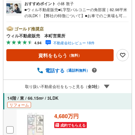
おすすめポイント
小林 敦子
■ウィル不動産販売■L字型バルコニーの角部屋｜82.98平米
の3LDK！【弊社の特徴について】■お車でのご来場も可能
です。周辺のコインパーキングまでご案内致しますので、
担当者のお声がけください。■キッズスペースもございます
ゴールド推奨店
ので、小さなお子様がいらっしゃるご家庭もお気軽のご来
ウィル不動産販売 本町営業所
場ください！＝＝＝＝＝＝＝＝＝＝＝＝＝＝＝＝＝＝＝＝
4.94
不動産会社レビュー 18件
＝＝＝＝＝＝＝＝＝＝【営業時間 10:00～19:00】（定休日
なし）火曜日・水曜日も営業しております。上記時間はお
資料をもらう
（無料）
電話が繋がりやすくなっております。ぜひお気軽にご連絡
下さい！現地を見学される場合は「室内・現地を見学する
（無料）」ボタンよりご希望の日時をご記入いただけます
電話する
（通話料無料）
とスムーズにご案内が可能です。＝＝＝＝＝＝＝＝＝＝＝
＝＝＝＝＝＝＝＝＝＝＝＝＝＝＝＝＝＝＝■リフォーム担
取り扱い不動産会社をもっと見る（
全
3
社
）
当、ローン担当が居ますので、何でも気軽にご相談いただ
けます！■リフォーム担当と一緒に現地見学を行い、その場
14階 / 東 / 66.15m
/ 3LDK
2
でリフォームのご提案等をさせていただきます！■物件管理
リフォーム
システムを使えば、ネットに掲載されていない物件のご紹
介も可能です！
4,680万円
成約でもらえる