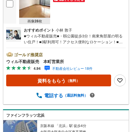
画像
28
枚
おすすめポイント
小林 敦子
■ウィル不動産販売■・靱公園徒歩3分！南東角部屋の明る
い住戸！■3駅利用可！アクセス便利なロケーション！■周
辺は飲食店充実！■スーパー徒歩5分！生活便利な立地！・
『スギ薬局 信濃橋店』まで徒歩8分！・『コーナン西本町
ゴールド推奨店
店』まで徒歩4分！・『セブンイレブン 大阪靱本町2丁目
ウィル不動産販売 本町営業所
店』まで徒歩3分！■2008年2月築！■1K！■南面バルコニ
4.94
不動産会社レビュー 18件
ー！■陽当たり・風通し良好！■エントランスにオートロッ
ク・宅配ボックス付きマンション！■室内洗濯機置き場あ
資料をもらう
（無料）
り！■バス・トイレ別々プラン！■各所に収納スペース充
実！■ペットの飼育が可能（管理規約による制限有り）■現
在は空き部屋で、気軽に室内見学可能です！【弊社の特
電話する
（通話料無料）
徴】■お車でのご来場も可能です。周辺のコインパーキング
までご案内致しますので、担当者にお声がけください。■キ
ッズスペースもございますので、小さなお子様がいらっし
ファインフラッツ北浜
ゃるご家庭もお気軽にご来場ください！【営業日】定休日
はございません。火曜日・水曜日も営業しております。
京阪本線 「北浜」駅 徒歩4分
大阪府大阪市中央区東高麗橋