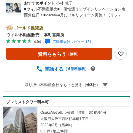
おすすめポイント
小林 敦子
■ウィル不動産販売■・個性漂うデザインリノベーション南
西角住戸！■2026年4月にフルリフォーム実施！【リフォー
ム内容】・間取り変更・システムキッチン、トイレ、ユニ
ットバス、洗面台交換・全室クロス、フローリング張替え
ゴールド推奨店
など。■公園徒歩1分で都心ながらゆとりある暮らし！■駅
ウィル不動産販売 本町営業所
徒歩5分の利便性！■「スギ薬局 谷町四丁目店」まで徒歩4
4.94
不動産会社レビュー 18件
分！■「セブンイレブン 大阪大手通1丁目店」まで徒歩2
分！■各教育施設徒歩10分圏内！■3LDK！■採光・通風良
資料をもらう
（無料）
好！■センターリビングで家族が自然と集まる間取り！■全
居室に採光面ありどのお部屋も明るい室内！■約15帖の広
めLDK！■現在は空き部屋で、気軽に室内見学可能です！
電話する
（通話料無料）
【弊社の特徴】■お車でのご来場も可能です。周辺のコイン
パーキングまでご案内致しますので、担当者にお声がけく
取り扱い不動産会社をもっと見る（
全
3
社
）
ださい。■キッズスペースもございますので、小さなお子様
がいらっしゃるご家庭もお気軽にご来場ください！【営業
日】定休日はございません。火曜日・水曜日も営業してお
プレミストタワー靱本町
ります。
OsakaMetro四つ橋線 「本町」駅 徒歩1分
大阪府大阪市西区靱本町1丁目
2023年2月（築4年）
350戸 / 地上36階