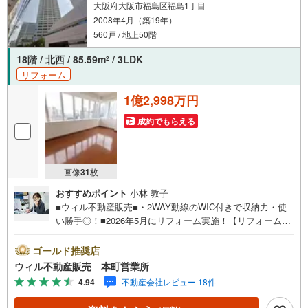
件管理システムを使えば、ネットに掲載されていない物件
大阪府大阪市福島区福島1丁目
のご紹介も可能です！
2008年4月（築19年）
560戸 / 地上50階
18階 / 北西 / 85.59m
/ 3LDK
2
リフォーム
1億2,998万円
成約でもらえる
画像
31
枚
おすすめポイント
小林 敦子
■ウィル不動産販売■・2WAY動線のWIC付きで収納力・使
い勝手◎！■2026年5月にリフォーム実施！【リフォーム内
容】・全室クロス張替え・クッションフロア張替え・ソフ
ト巾木張替え・浴室シャワーホース交換・浴室シャワーヘ
ゴールド推奨店
ッド交換・キッチン水栓交換・ハウスクリーニングなど。■
ウィル不動産販売 本町営業所
『中之島リバークルーズ』徒歩4分、水辺の魅力あるロケー
4.94
不動産会社レビュー 18件
ション！■2008年4月築！■専有面積85.59平米の広さ！間取
りは3LDK！■18階部分×北西角住戸で採光・通風・眺望良