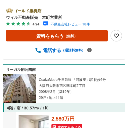
あっても苦じゃない距離！・「スギ薬局 谷町四丁目店」ま
で徒歩3分！・「ファミリーマート 内本町店」まで徒歩1
ゴールド推奨店
分！■周辺は飲食店が多い環境！■区役所が徒歩圏！■『中
ウィル不動産販売 本町営業所
大江公園』がすぐ近く！■8階部分！間取りは1SLDK！■リ
4.94
不動産会社レビュー 18件
ビング・洋室は6帖以上の広さを確保！■木の温もりを感じ
るナチュラルテイストの室内！■ウォークインクロゼット付
資料をもらう
（無料）
き！収納力◎■多目的に使えるサービスルームあり！■対面
式カウンターキッチン！■約18帖の広さのあるリビング！■
洗濯置き場がキッチン後ろ！家事しやすい配置！【弊社の
電話する
（通話料無料）
特徴】■お車でのご来場も可能です。周辺のコインパーキン
グまでご案内致しますので、担当者にお声がけください。■
キッズスペースもございますので、小さなお子様がいらっ
リーガル靭公園南
しゃるご家庭もお気軽にご来場ください！【営業日】定休
日はございません。水曜日も営業しております。
OsakaMetro千日前線 「阿波座」駅 徒歩6分
大阪府大阪市西区靱本町2丁目
2008年2月（築19年）
29戸 / 地上11階
4階 / 南 / 30.57m
/ 1K
2
2,580万円
成約でもらえる