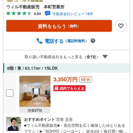
ギ薬局 谷町四丁目店」まで徒歩3分！■コンビニ複数点
ウィル不動産販売 本町営業所
在！・「ファミリーマート 内本町店」まで徒歩1分！・
4.94
不動産会社レビュー 18件
「ローソン 内本町二丁目店」まで徒歩2分！・「セブンイ
レブン 大阪内本町1丁目店」まで徒歩3分！■『中大江公
資料をもらう
（無料）
園』徒歩4分！休日の散策やリフレッシュにも◎■飲食店や
カフェ多数！ランチタイムやディナーでグルメを気軽に楽
しめるロケーション！■7階の3DK！■バストイレ別々！■都
電話する
（通話料無料）
市ガス設備！【弊社の特徴】■お車でのご来場も可能です。
周辺のコインパーキングまでご案内致しますので、担当者
取り扱い不動産会社をもっと見る（
全
1
社
）
にお声がけください。■キッズスペースもございますので、
小さなお子様がいらっしゃるご家庭もお気軽にご来場くだ
8階 / 東 / 63.17m
/ 1SLDK
2
さい！【営業日】定休日はございません。水曜日も営業し
ております。
3,350万円
NEW
成約でもらえる
画像
27
枚
おすすめポイント
宮前 圭吾
■ウィル不動産販売■・居住空間を広く確保したゆとりある
プラン！■『KOHYO（コーヨー）』徒歩2分！毎日買い物が