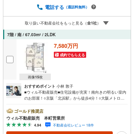
さい！現地を見学される場合は「室内・現地を見学する
（無料）」ボタンよりご希望の日時をご記入いただけます
電話する
（通話料無料）
とスムーズにご案内が可能です。＝＝＝＝＝＝＝＝＝＝＝
＝＝＝＝＝＝＝＝＝＝＝＝＝＝＝＝＝＝＝■リフォーム担
取り扱い不動産会社をもっと見る（
全
1
社
）
当、ローン担当が居ますので、何でも気軽にご相談いただ
けます！■リフォーム担当と一緒に現地見学を行い、その場
7階 / 南 / 67.03m
/ 2LDK
2
でリフォームのご提案等をさせていただきます！■物件管理
システムを使えば、ネットに掲載されていない物件のご紹
7,580万円
介も可能です！
成約でもらえる
画像
15
枚
おすすめポイント
小林 敦子
■ウィル不動産販売■住宅設備が充実！南向きの明るい室内
のお部屋！○京阪「北浜駅」から徒歩4分！○大阪メトロ
「北浜駅」から徒歩5分！○京阪中之島線「なにわ橋駅」か
ら徒歩9分！○大阪メトロ「天満橋駅」から徒歩9分！○不在
ゴールド推奨店
時も再配達不要！宅配ボックスあり！○ペットと暮らせるマ
ウィル不動産販売 本町営業所
ンション！○ALSOKと連携したセキュリティシステムあ
4.94
不動産会社レビュー 18件
り！○『中大江小学校』まで徒歩8分！○『ライフ』まで徒
歩3分！○「東横堀緑道』まで徒歩3分！○『東中学校』まで