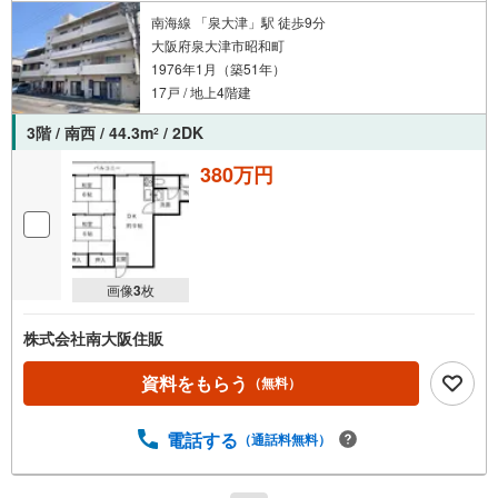
南海線 「泉大津」駅 徒歩9分
大阪府泉大津市昭和町
1976年1月（築51年）
17戸 / 地上4階建
3階 / 南西 / 44.3m
/ 2DK
2
380万円
画像
3
枚
株式会社南大阪住販
資料をもらう
（無料）
電話する
（通話料無料）