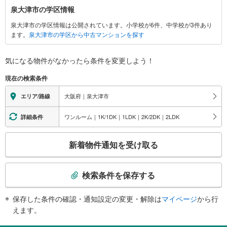
泉
泉大津市の学区情報
大
泉大津市の学区情報は公開されています。小学校が6件、中学校が3件あり
津
ます。
泉大津市の学区から中古マンションを探す
市
に
関
気になる物件がなかったら
条件を変更しよう！
す
現在の検索条件
る
情
大阪府｜泉大津市
エリア/路線
報
ワンルーム｜1K/1DK｜1LDK｜2K/2DK｜2LDK
詳細条件
こ
新着物件通知を受け取る
の
検
索
検索条件を保存する
条
件
保存した条件の確認・通知設定の変更・解除は
マイページ
から行
で
えます。
通
知