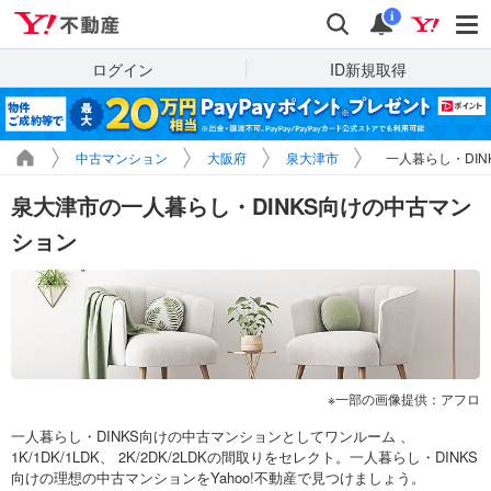
Yahoo!不動産
検索
通知
i
ログイン
ID新規取得
中古マンション
大阪府
泉大津市
一人暮らし・DI
泉大津市の一人暮らし・DINKS向けの中古マン
ション
一部の画像提供：アフロ
一人暮らし・DINKS向けの中古マンションとしてワンルーム 、
1K/1DK/1LDK、 2K/2DK/2LDKの間取りをセレクト。一人暮らし・DINKS
向けの理想の中古マンションをYahoo!不動産で見つけましょう。