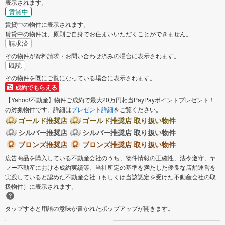
表示されます。
賃貸中
賃貸中の物件に表示されます。
賃貸中の物件は、原則ご自身でお住まいいただくことができません。
請求済
その物件が資料請求・お問い合わせ済みの場合に表示されます。
既読
その物件を既にご覧になっている場合に表示されます。
成約でもらえる
【Yahoo!不動産】物件ご成約で最大20万円相当PayPayポイントプレゼント！
の対象物件です。詳細は
プレゼント詳細
をご覧ください。
ゴールド推奨店
ゴールド推奨店 取り扱い物件
シルバー推奨店
シルバー推奨店 取り扱い物件
ブロンズ推奨店
ブロンズ推奨店 取り扱い物件
広告商品を購入している不動産会社のうち、物件情報の正確性、法令遵守、ヤ
フー不動産における成約実績等、当社所定の基準を満たした優良な店舗運営を
実践していると認めた不動産会社（もしくは当該認定を受けた不動産会社の取
扱物件）に表示されます。
タップすると用語の意味が書かれたポップアップが開きます。