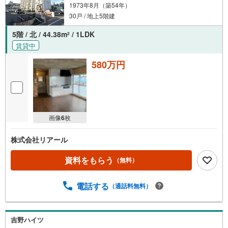
1973年8月（築54年）
30戸 / 地上5階建
5階 / 北 / 44.38m
/ 1LDK
2
賃貸中
580万円
画像
6
枚
株式会社リアール
資料をもらう
（無料）
電話する
（通話料無料）
吉野ハイツ