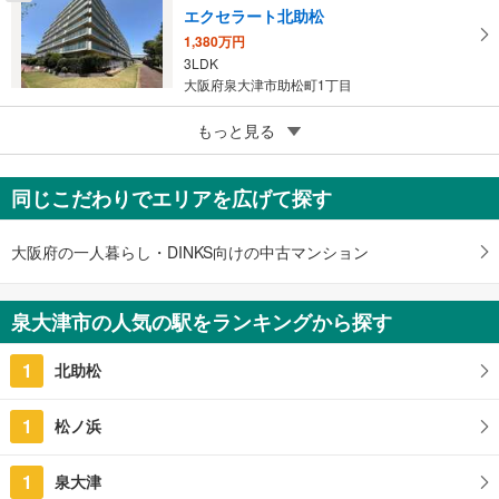
エクセラート北助松
1,380万円
3LDK
大阪府泉大津市助松町1丁目
5
もっと見る
成約でもらえる
北助松第二次団地5棟
750万円
同じこだわりでエリアを広げて探す
3SLDK
大阪府泉大津市尾井千原町
大阪府の一人暮らし・DINKS向けの中古マンション
泉大津市の人気の駅をランキングから探す
1
北助松
1
松ノ浜
1
泉大津