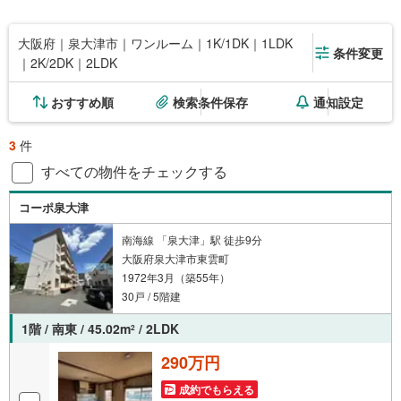
大阪府｜泉大津市｜ワンルーム｜1K/1DK｜1LDK
条件変更
｜2K/2DK｜2LDK
おすすめ順
検索条件保存
通知設定
3
件
すべての物件をチェックする
コーポ泉大津
南海線 「泉大津」駅 徒歩9分
大阪府泉大津市東雲町
1972年3月（築55年）
30戸 / 5階建
1階 / 南東 / 45.02m
/ 2LDK
2
290万円
成約でもらえる