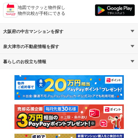
地図でサクッと物件探し
物件比較が手軽にできる
大阪府の中古マンションを探す
泉大津市の不動産情報を探す
路線・駅から探す
地域から探す
暮らしのお役立ち情報
不動産・住宅
賃貸住宅
通勤・通学時間から探す
地図から探す
マンションカタログ
教えて！住まいの先生
新築マンション
中古マンション
新築一戸建て
中古一戸建て
注文住宅
土地
売却査定