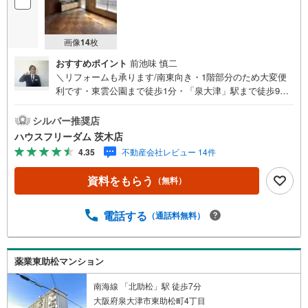
画像
14
枚
おすすめポイント
前池味 慎二
＼リフォームも承ります/南東向き・1階部分のため大変便
利です・東雲公園まで徒歩1分・「泉大津」駅まで徒歩9
分・南東向きバルコニーで日当たり・風通し良好・利便性
の良い環境です【お買い物施設】・アルザタウン泉大津:徒
シルバー推奨店
歩8分・オークワ泉大津店:徒歩9分・セブンイレブン泉大津
ハウスフリーダム 茨木店
市役所前店:徒歩4分・スギ薬局泉大津東雲店:徒歩4分・ホ
4.35
不動産会社レビュー 14件
ームセンターコーナン南海泉大津店:徒歩7分【教育施
設】・泉大津市立旭小学校:徒歩14分・泉大津市立東陽中学
資料をもらう
（無料）
校:徒歩9分【その他施設】・医療法人吉川会吉川病院:徒歩
7分・泉大津市役所:徒歩2分≫*≪*≫*≪*≫*≪*≫*≪*≫*≪*
≫*≪*≫*≪現地見学のご予約、物件詳細はお気軽にお問合
電話する
（通話料無料）
せくださいハウスフリーダム茨木店は店舗駐車場完備、キ
ッズスペース・授乳室（エアコン・空気清浄機設置）がご
ざいます（19時以降も問合せ対応）≫*≪*≫*≪*≫*≪*≫*
薬業東助松マンション
≪*≫*≪*≫*≪*≫*≪
南海線 「北助松」駅 徒歩7分
大阪府泉大津市東助松町4丁目