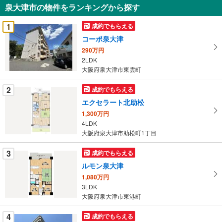
泉大津市の物件をランキングから探す
を
受
1
成約でもらえる
け
コーポ泉大津
取
290万円
る
2LDK
・
大阪府泉大津市東雲町
条
件
2
成約でもらえる
を
エクセラート北助松
マ
1,300万円
イ
4LDK
ペ
大阪府泉大津市助松町1丁目
ー
ジ
3
成約でもらえる
に
ルモン泉大津
保
1,080万円
存
3LDK
す
大阪府泉大津市東港町
る
4
成約でもらえる