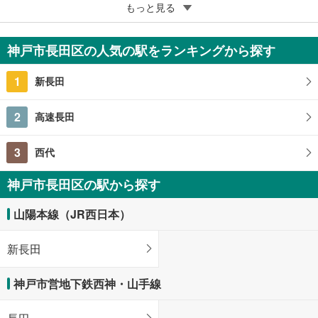
5
五位ノ池南ビル住宅1号棟
もっと見る
280万円
2DK
神戸市長田区の人気の駅をランキングから探す
兵庫県神戸市長田区五位ノ池町2丁目
1
新長田
2
高速長田
3
西代
神戸市長田区の駅から探す
山陽本線（JR西日本）
新長田
神戸市営地下鉄西神・山手線