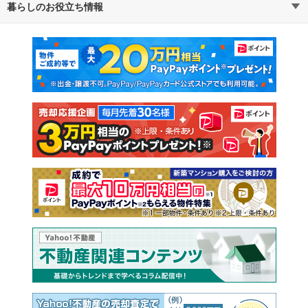
暮らしのお役立ち情報
不動産・住宅
賃貸住宅
通勤・通学時間から探す
地図から探す
マンションカタログ
教えて！住まいの先生
新築マンション
中古マンション
新築一戸建て
中古一戸建て
注文住宅
土地
売却査定