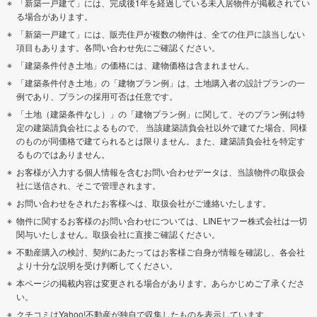
「新築一戸建て」には、完成後1年を経過している未入居物件が掲載されてい
る場合があります。
「新築一戸建て」には、販売住戸が複数の物件は、全ての住戸に該当しない
項目もあります。各問い合わせ先にご確認ください。
「建築条件付き土地」の価格には、建物価格は含まれません。
「建築条件付き土地」の「建物プラン例」は、土地購入者の設計プランの一
例であり、プランの採用可否は任意です。
「土地（建築条件なし）」の「建物プラン例」に関して、そのプラン例は特
定の建築請負会社によるもので、 当該建築請負会社以外で建てた場合、同様
のものが同価格で建てられるとは限りません。また、建築請負会社を特定す
るものではありません。
お客様が入力する個人情報を含むお問い合わせデータは、当該物件の取扱会
社に送信され、そこで管理されます。
お問い合わせをされたお客様へは、取扱会社がご連絡いたします。
物件に関するお客様のお問い合わせについては、LINEヤフー株式会社は一切
関与いたしません。取扱会社に直接ご確認ください。
不動産購入の検討、契約にあたってはお客様ご自身が情報を確認し、各会社
より十分な説明を受け判断してください。
本ページの掲載内容は変更される場合があります。あらかじめご了承くださ
い。
クチコミはYahoo!不動産が独自で収集したものを表示しています。