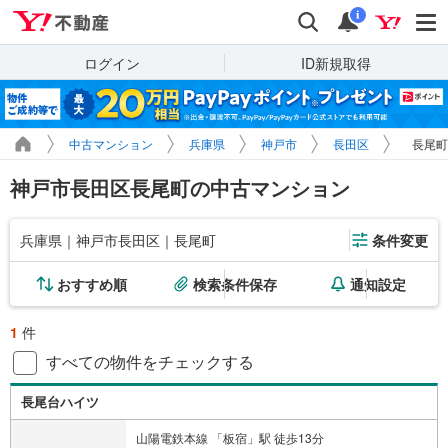
Yahoo!不動産
検索
通知
i
ログイン
ID新規取得
中古マンション
兵庫県
神戸市
長田区
長尾町
神戸市長田区長尾町の中古マンション
兵庫県｜神戸市長田区｜長尾町
条件変更
おすすめ順
検索条件保存
通知設定
1
件
すべての物件をチェックする
長尾台ハイツ
山陽電鉄本線 「板宿」駅 徒歩13分