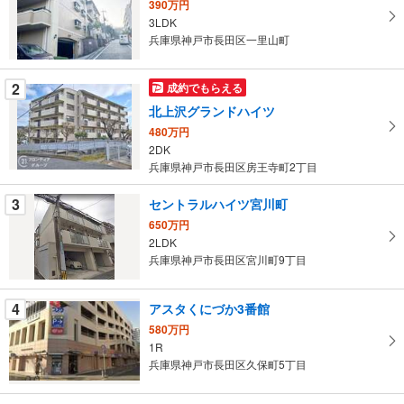
390万円
取
3LDK
る
兵庫県神戸市長田区一里山町
・
条
2
成約でもらえる
件
北上沢グランドハイツ
を
480万円
マ
2DK
イ
兵庫県神戸市長田区房王寺町2丁目
ペ
ー
3
セントラルハイツ宮川町
ジ
650万円
に
2LDK
保
兵庫県神戸市長田区宮川町9丁目
存
す
4
アスタくにづか3番館
る
580万円
1R
兵庫県神戸市長田区久保町5丁目