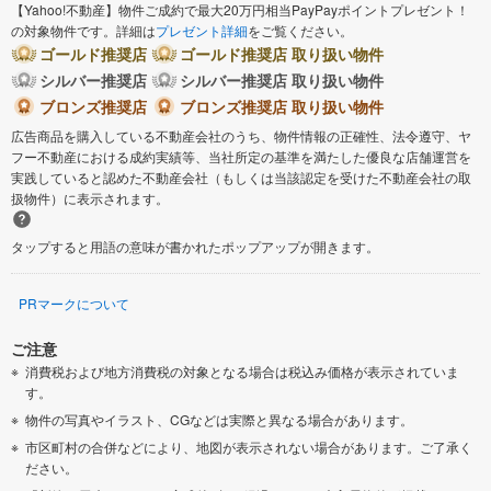
【Yahoo!不動産】物件ご成約で最大20万円相当PayPayポイントプレゼント！
の対象物件です。詳細は
プレゼント詳細
をご覧ください。
ゴールド推奨店
ゴールド推奨店 取り扱い物件
シルバー推奨店
シルバー推奨店 取り扱い物件
ブロンズ推奨店
ブロンズ推奨店 取り扱い物件
広告商品を購入している不動産会社のうち、物件情報の正確性、法令遵守、ヤ
フー不動産における成約実績等、当社所定の基準を満たした優良な店舗運営を
実践していると認めた不動産会社（もしくは当該認定を受けた不動産会社の取
扱物件）に表示されます。
タップすると用語の意味が書かれたポップアップが開きます。
PRマークについて
ご注意
消費税および地方消費税の対象となる場合は税込み価格が表示されていま
す。
物件の写真やイラスト、CGなどは実際と異なる場合があります。
市区町村の合併などにより、地図が表示されない場合があります。ご了承く
ださい。