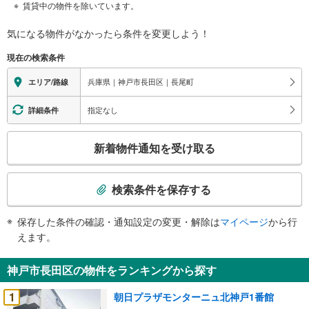
賃貸中の物件を除いています。
気になる物件がなかったら
条件を変更しよう！
現在の検索条件
兵庫県｜神戸市長田区｜長尾町
エリア/路線
指定なし
詳細条件
こ
新着物件通知を受け取る
の
検
索
検索条件を保存する
条
件
保存した条件の確認・通知設定の変更・解除は
マイページ
から行
で
えます。
通
知
神戸市長田区の物件をランキングから探す
を
受
1
朝日プラザモンターニュ北神戸1番館
け