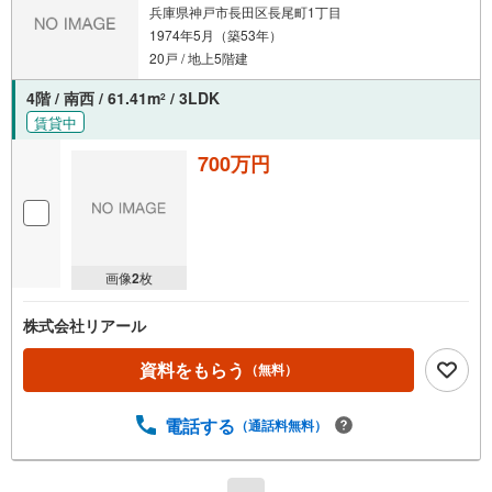
兵庫県神戸市長田区長尾町1丁目
1974年5月（築53年）
20戸 / 地上5階建
4階 / 南西 / 61.41m
/ 3LDK
2
賃貸中
700万円
画像
2
枚
株式会社リアール
資料をもらう
（無料）
電話する
（通話料無料）