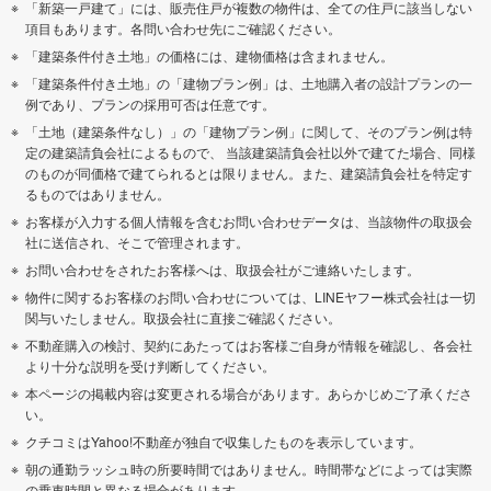
「新築一戸建て」には、販売住戸が複数の物件は、全ての住戸に該当しない
項目もあります。各問い合わせ先にご確認ください。
「建築条件付き土地」の価格には、建物価格は含まれません。
「建築条件付き土地」の「建物プラン例」は、土地購入者の設計プランの一
例であり、プランの採用可否は任意です。
「土地（建築条件なし）」の「建物プラン例」に関して、そのプラン例は特
定の建築請負会社によるもので、 当該建築請負会社以外で建てた場合、同様
のものが同価格で建てられるとは限りません。また、建築請負会社を特定す
るものではありません。
お客様が入力する個人情報を含むお問い合わせデータは、当該物件の取扱会
社に送信され、そこで管理されます。
お問い合わせをされたお客様へは、取扱会社がご連絡いたします。
物件に関するお客様のお問い合わせについては、LINEヤフー株式会社は一切
関与いたしません。取扱会社に直接ご確認ください。
不動産購入の検討、契約にあたってはお客様ご自身が情報を確認し、各会社
より十分な説明を受け判断してください。
本ページの掲載内容は変更される場合があります。あらかじめご了承くださ
い。
クチコミはYahoo!不動産が独自で収集したものを表示しています。
朝の通勤ラッシュ時の所要時間ではありません。時間帯などによっては実際
の乗車時間と異なる場合があります。