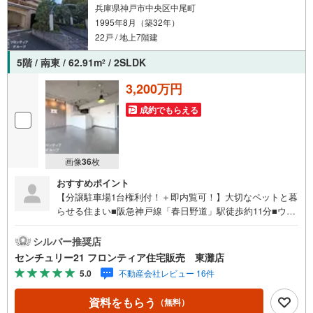
兵庫県神戸市中央区中尾町
1995年8月（築32年）
22戸 / 地上7階建
5階 / 南東 / 62.91m
/ 2SLDK
2
3,200万円
成約でもらえる
画像
36
枚
おすすめポイント
【分譲駐車場1台権利付！＋即内覧可！】大切なペットと暮
らせる住まい■阪急神戸線「春日野道」駅徒歩約11分■ウォ
ークスルークローゼット完備で収納豊富■2面バルコニーで
陽当り・通風良好な5階部分 特徴・開放的なカウンターキ
シルバー推奨店
ッチンでお料理を楽しめます・サービスルーム（納戸）や
センチュリー21 フロンティア住宅販売 東灘店
全居室収納があり片付けもスムーズです・東南向きにつき
5.0
不動産会社レビュー 16件
朝日が差し込む明るい住空間です 立地・神戸市立雲中小学
校まで徒歩約8分・神戸市立葺合中学校まで徒歩約6分 弊社
資料をもらう
（無料）
が選ばれる理由 1.お金の扱い方のプロ、ファイナンシャル