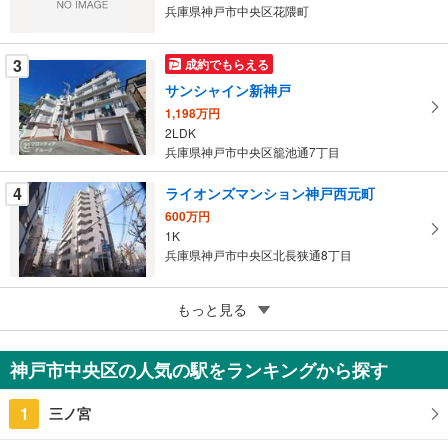
イ
兵庫県神戸市中央区花隈町
ペ
ー
3
成約でもらえる
ジ
サンシャイン新神戸
に
1,198万円
保
2LDK
存
兵庫県神戸市中央区籠池通7丁目
す
る
4
ライオンズマンション神戸西元町
600万円
1K
兵庫県神戸市中央区北長狭通8丁目
4
もっと見る
成約でもらえる
ライオンズタワー神戸旧居留地
8,280万円
神戸市中央区の人気の駅をランキングから探す
2LDK
兵庫県神戸市中央区伊藤町
1
三ノ宮