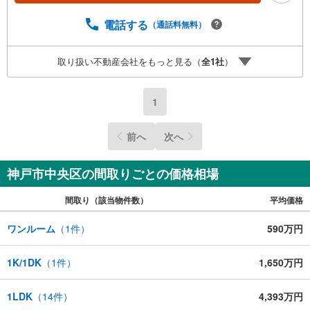
プランナーが資金計画をサポート！2.買い替えなどにも対
応できる売却専門チームあり！3.たくさんの銀行と繋がり
電話する
（通話料無料）
があるため、最も低金利になるように審査が可能！4.物件
のお引渡し後に必要になったお家のリフォームも弊社のリ
取り扱い不動産会社をもっと見る（
全
1
社
）
フォームプランナーがご提案！5.定期的にご連絡を繋ぎ、
有事の際に迅速にサポートいたします弊社は専門家同士が
連携をとっているため、より多くの知見がございますお気
1
軽にお問合せください！
前へ
次へ
神戸市中央区の間取りごとの価格相場
間取り（該当物件数）
平均価格
ワンルーム
（
1
件）
590万円
1K/1DK
（
1
件）
1,650万円
1LDK
（
14
件）
4,393万円