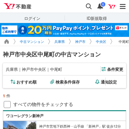
Yahoo!不動産
検索
通知
i
ログイン
ID新規取得
中古マンション
兵庫県
神戸市
中央区
中尾町
神戸市中央区中尾町の中古マンション
兵庫県｜神戸市中央区｜中尾町
条件変更
おすすめ順
検索条件保存
通知設定
1
件
すべての物件をチェックする
ワコーレグラン新神戸
神戸市営地下鉄西神・山手線 「新神戸」駅 徒歩12分