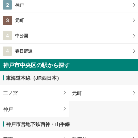
2
神戸
3
元町
4
中公園
4
春日野道
神戸市中央区の駅から探す
東海道本線（JR西日本）
三ノ宮
元町
神戸
神戸市営地下鉄西神・山手線