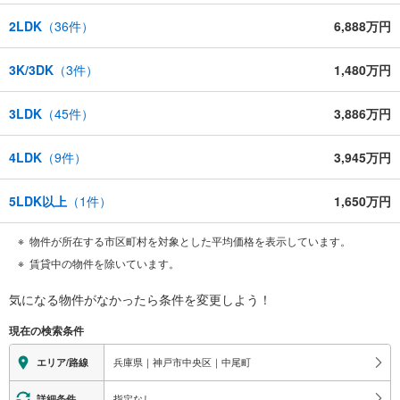
2LDK
（
36
件）
6,888万円
3K/3DK
（
3
件）
1,480万円
3LDK
（
45
件）
3,886万円
4LDK
（
9
件）
3,945万円
5LDK以上
（
1
件）
1,650万円
物件が所在する市区町村を対象とした平均価格を表示しています。
賃貸中の物件を除いています。
気になる物件がなかったら
条件を変更しよう！
現在の検索条件
兵庫県｜神戸市中央区｜中尾町
エリア/路線
指定なし
詳細条件