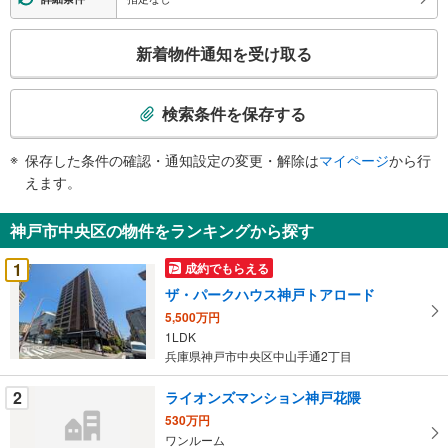
こ
新着物件通知を受け取る
の
検
索
検索条件を保存する
条
件
保存した条件の確認・通知設定の変更・解除は
マイページ
から行
で
えます。
通
知
神戸市中央区の物件をランキングから探す
を
受
1
成約でもらえる
け
ザ・パークハウス神戸トアロード
取
5,500万円
る
1LDK
・
兵庫県神戸市中央区中山手通2丁目
条
件
2
ライオンズマンション神戸花隈
を
530万円
マ
ワンルーム