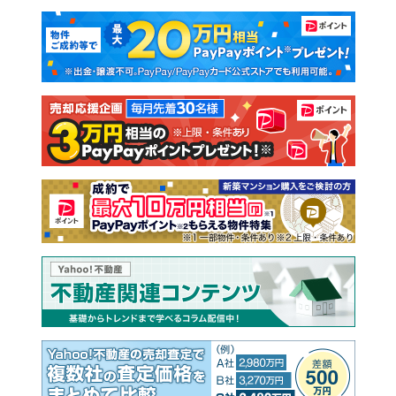
マンションカタログ
教えて！住まいの先生
新築マンション
中古マンション
新築一戸建て
中古一戸建て
注文住宅
土地
売却査定