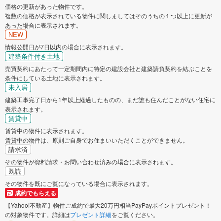
価格の更新があった物件です。
複数の価格が表示されている物件に関しましてはそのうちの１つ以上に更新が
あった場合に表示されます。
NEW
情報公開日が7日以内の場合に表示されます。
建築条件付き土地
売買契約にあたって一定期間内に特定の建設会社と建築請負契約を結ぶことを
条件にしている土地に表示されます。
未入居
建築工事完了日から1年以上経過したものの、まだ誰も住んだことがない住宅に
表示されます。
賃貸中
賃貸中の物件に表示されます。
賃貸中の物件は、原則ご自身でお住まいいただくことができません。
請求済
その物件が資料請求・お問い合わせ済みの場合に表示されます。
既読
その物件を既にご覧になっている場合に表示されます。
成約でもらえる
【Yahoo!不動産】物件ご成約で最大20万円相当PayPayポイントプレゼント！
の対象物件です。詳細は
プレゼント詳細
をご覧ください。