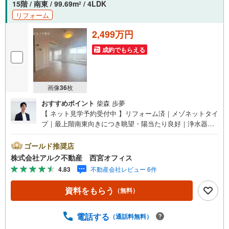
15階 / 南東 / 99.69m
/ 4LDK
2
のご提案までトータルでサポートいたします。ローンに不
リフォーム
安のある方もお気軽にご相談ください。
2,499万円
成約でもらえる
画像
36
枚
おすすめポイント
柴森 歩夢
【 ネット見学予約受付中 】リフォーム済｜メゾネットタイ
プ｜最上階南東向きにつき眺望・陽当たり良好｜浄水器付
きシステムキッチン｜浴乾完備｜周辺生活施設充実【リフ
ォーム内容（2026年5月完成）】＜水回り＞システムキッ
ゴールド推奨店
チン/ユニットバス/トイレ/洗面化粧台＜内装＞クロス貼替/
株式会社アルク不動産 西宮オフィス
フローリング貼替/クッションフロア貼替/照明器具/分電盤/
4.83
不動産会社レビュー 6件
スイッチコンセント/給湯器/ハウスクリーニング【 周辺環
境 】■高須西小学校:徒歩9分（693m）■高須中学校:徒歩10
資料をもらう
（無料）
分（813m）■コープ武庫川:徒歩2分（197m）【 アルク不
動産について 】当社はJRさくら夙川駅より徒歩3分の立地
に店舗を構えております。掲載中の物件に限らず、阪神間
電話する
（通話料無料）
エリアを中心に幅広い物件をご紹介可能です。キッズスペ