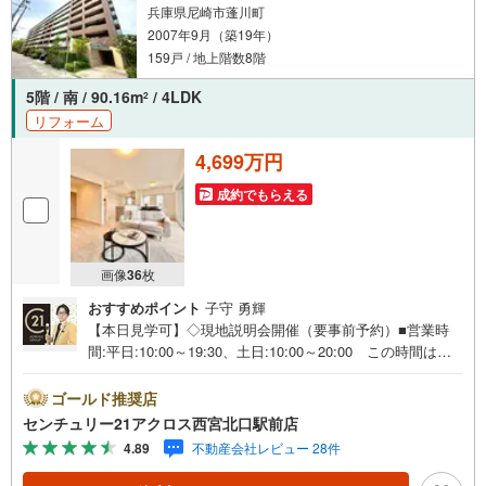
兵庫県尼崎市蓬川町
2007年9月（築19年）
159戸 / 地上階数8階
5階 / 南 / 90.16m
/ 4LDK
2
リフォーム
4,699万円
成約でもらえる
画像
36
枚
おすすめポイント
子守 勇輝
【本日見学可】◇現地説明会開催（要事前予約）■営業時
間:平日:10:00～19:30、土日:10:00～20:00 この時間はお
電話でのご案内がスムーズです。【物件の特徴】・阪神本
線「出屋敷」駅徒歩7分！南向きで陽当たり良好です♪2026
ゴールド推奨店
年4月フルリノベーション済み。＝＝センチュリー21アクロ
センチュリー21アクロス西宮北口駅前店
スグループの3つの特徴＝＝＝■センチュリー21グループで
4.89
不動産会社レビュー 28件
28年連続No.1（1997年～2024年兵庫地区仲介実績） 尼
崎・伊丹・西宮・宝塚にて8店舗展開中。阪神間での購入や