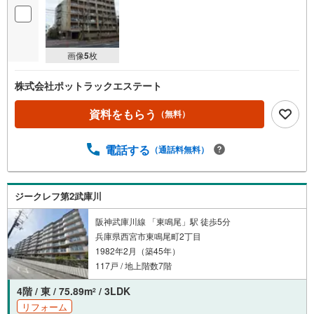
画像
5
枚
株式会社ポットラックエステート
資料をもらう
（無料）
電話する
（通話料無料）
ジークレフ第2武庫川
阪神武庫川線 「東鳴尾」駅 徒歩5分
兵庫県西宮市東鳴尾町2丁目
1982年2月（築45年）
117戸 / 地上階数7階
4階 / 東 / 75.89m
/ 3LDK
2
リフォーム