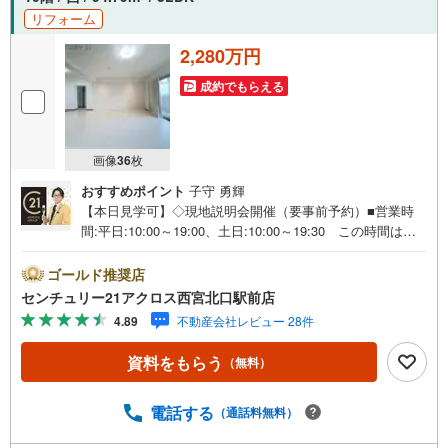
リフォーム
2,280万円
成約でもらえる
画像
36
枚
おすすめポイント
子守 勇輝
【本日見学可】◇現地説明会開催（要事前予約）■営業時
間:平日:10:00～19:00、土日:10:00～19:30 この時間はお
電話でのご案内がスムーズです。【物件の特徴】・リフォ
ーム済みで空家につきすぐにでもお住まいいただけます♪
ゴールド推奨店
高層階10階部分で陽当たり通風良好です。○センチュリー2
センチュリー21アクロス西宮北口駅前店
1アクロスグループの3つの特徴○■センチュリー21グループ
4.89
不動産会社レビュー 28件
で28年連続No.1（1997年～2024年兵庫地区仲介実績） 西
宮・尼崎・伊丹・宝塚にて8店舗展開中。阪神間での購入や
資料をもらう
（無料）
売却は当店にお任せ下さい■お客様駐車場、キッズスペース
がございます。 8店舗すべて駅前にございますが、お車で
のお越しも大歓迎です。 お子様連れでもご安心くださ
電話する
（通話料無料）
い。■取り扱い物件多数ございます。 地域密着の当店では