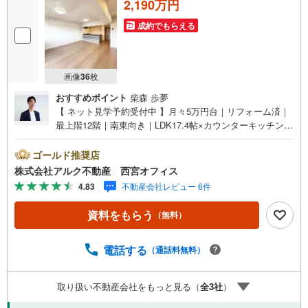
2,190万円
成約でもらえる
画像
36
枚
おすすめポイント
柴森 歩夢
【 ネット見学予約受付中 】月々5万円台｜リフォーム済｜
最上階12階｜南東向き｜LDK17.4帖×カウンターキッチン｜
食洗機完備｜高須西小学校 徒歩8分■阪神武庫川線「武庫川
団地前駅」徒歩11分！■最上階12階部分、南東向き住戸！■
ゴールド推奨店
専有面積74.11平米の3LDKプラン！■総戸数616邸のビッグ
株式会社アルク不動産 西宮オフィス
コミュニティ！【 リフォーム内容（2026年2月中旬完
4.83
不動産会社レビュー 6件
成）】システムキッチン交換/ユニットバス交換/洗面化粧台
交換/トイレ交換/建具交換/全室クロス貼替/床材貼替/ハウス
資料をもらう
（無料）
クリーニング他【 アルク不動産について 】当社はJRさく
ら夙川駅より徒歩3分の立地に店舗を構えております。掲載
中の物件に限らず、阪神間エリアを中心に幅広い物件をご
電話する
（通話料無料）
紹介可能です。キッズスペースやおむつ替えスペースも完
備しており、お子さま連れでも安心してご来店いただけま
取り扱い不動産会社をもっと見る（
全
3
社
）
す。住宅ローンに強く、事前審査のサポートや金融機関の
ご提案、お客様一人ひとりに合わせた無理のない資金計画