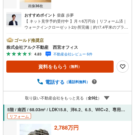
画像
36
枚
おすすめポイント
柴森 歩夢
【 ネット見学予約受付中 】月々6万円台｜リフォーム済｜
ウォークインクローゼット2か所完備｜約17.4平米のプライ
ベートガーデン｜オートロック・宅配ボックス完備【 おす
すめポイント 】■17.40平米のプライベートガーデン付き！
ゴールド推奨店
■南向きにつき陽当たり良好！■専有面積68.03平米の2LD
株式会社アルク不動産 西宮オフィス
K！■LDK約15.8帖の開放的な空間！■ウォークインクロー
4.83
不動産会社レビュー 6件
ゼット2ヶ所完備！【リフォーム内容（2026年8月29日完
成）】＜水回り新規交換＞システムキッチン/洗面化粧台/ト
資料をもらう
（無料）
イレ/浴室シャワー水栓＜内装＞全室クロス張替え/CF施工/
ハウスクリーニング【 アルク不動産について 】当社はJR
さくら夙川駅より徒歩3分の立地に店舗を構えております。
電話する
（通話料無料）
掲載中の物件に限らず、阪神間エリアを中心に幅広い物件
をご紹介可能です。キッズスペースやおむつ替えスペース
取り扱い不動産会社をもっと見る（
全
9
社
）
も完備しており、お子さま連れでも安心してご来店いただ
けます。住宅ローンに強く、事前審査のサポートや金融機
5階 / 南西 / 68.03m
/ LDK15.8、洋6.2、6.5、WIC×2、専用庭17.40m
2
関のご提案、お客様一人ひとりに合わせた無理のない資金
リフォーム
計画のご提案までトータルでサポートいたします。
2,788万円