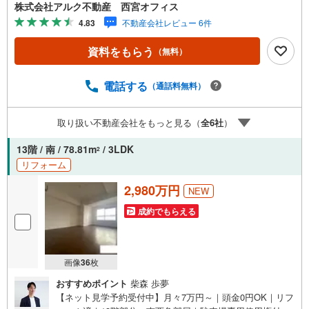
ユニットバス/洗面化粧台＜内装＞クロス貼替/フローリング
株式会社アルク不動産 西宮オフィス
貼替/建具新調【 周辺環境 】■小松小学校:徒歩6分（448
4.83
不動産会社レビュー 6件
m）■学文中学校:徒歩12分（971m）■尼崎西高校:徒歩15分
（1161m）■生鮮＆業務スーパーボトルワールドOK西宮鳴
資料をもらう
（無料）
尾店:徒歩7分（591m）【 アルク不動産について 】当社はJ
Rさくら夙川駅より徒歩3分の立地に店舗を構えておりま
す。掲載中の物件に限らず、阪神間エリアを中心に幅広い
電話する
（通話料無料）
物件をご紹介可能です。キッズスペースやおむつ替えスペ
ースも完備しており、お子さま連れでも安心してご来店い
取り扱い不動産会社をもっと見る（
全
6
社
）
ただけます。住宅ローンに強く、事前審査のサポートや金
融機関のご提案、お客様一人ひとりに合わせた無理のない
13階 / 南 / 78.81m
/ 3LDK
2
資金計画のご提案までトータルでサポートいたします。ロ
リフォーム
ーンに不安のある方もお気軽にご相談ください。
2,980万円
NEW
成約でもらえる
画像
36
枚
おすすめポイント
柴森 歩夢
【ネット見学予約受付中】月々7万円～｜頭金0円OK｜リフ