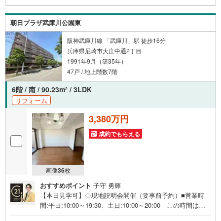
ます。住宅ローンに強く、事前審査のサポートや金融機関
のご提案、お客様一人ひとりに合わせた無理のない資金計
朝日プラザ武庫川公園東
画のご提案までトータルでサポートいたします。
阪神武庫川線 「武庫川」駅 徒歩16分
兵庫県尼崎市大庄中通2丁目
1991年9月（築35年）
47戸 / 地上階数7階
6階 / 南 / 90.23m
/ 3LDK
2
リフォーム
3,380万円
成約でもらえる
画像
36
枚
おすすめポイント
子守 勇輝
【本日見学可】◇現地説明会開催（要事前予約）■営業時
間:平日:10:00～19:30、土日:10:00～20:00 この時間はお
電話でのご案内がスムーズです。【物件の特徴】・メゾネ