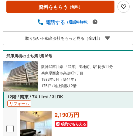
＜水回り新規交換＞システムキッチン/ユニットバス/洗面化
資料をもらう
（無料）
粧台/トイレ＜内装＞全室クロス張替え/床材張替え等【 ア
ルク不動産について 】当社はJRさくら夙川駅より徒歩3分
の立地に店舗を構えております。掲載中の物件に限らず、
電話する
（通話料無料）
阪神間エリアを中心に幅広い物件をご紹介可能です。キッ
ズスペースやおむつ替えスペースも完備しており、お子さ
取り扱い不動産会社をもっと見る（
全
5
社
）
ま連れでも安心してご来店いただけます。住宅ローンに強
く、事前審査のサポートや金融機関のご提案、お客様一人
ひとりに合わせた無理のない資金計画のご提案までトータ
武庫川樹のまち第1第16号
ルでサポートいたします。ローンに不安のある方もお気軽
にご相談ください。
阪神武庫川線 「武庫川団地前」駅 徒歩11分
兵庫県西宮市高須町1丁目
1983年5月（築44年）
176戸 / 地上階数12階
12階 / 南東 / 74.11m
/ 3LDK
2
リフォーム
2,190万円
成約でもらえる