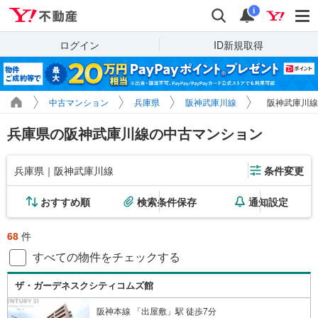
Yahoo!不動産
検索
通知
i
ログイン
ID新規取得
中古マンション
兵庫県
阪神武庫川線
阪神武庫川線
兵庫県の阪神武庫川線の中古マンション
兵庫県｜阪神武庫川線
条件変更
おすすめ順
検索条件保存
通知設定
68
件
すべての物件をチェックする
ザ・ガーデネスクシティコムズ館
阪神本線 「出屋敷」駅 徒歩7分