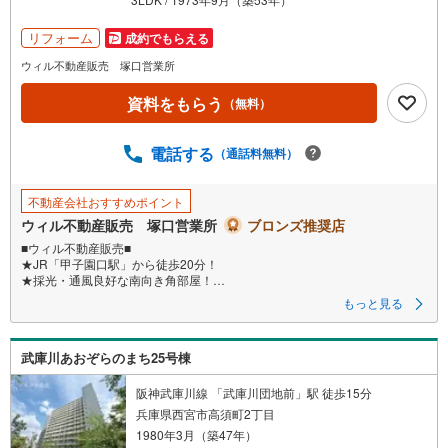
リフォーム
成約でもらえる
ウィル不動産販売 塚口営業所
資料をもらう
（無料）
電話する
（通話料無料）
不動産会社おすすめポイント
ウィル不動産販売 塚口営業所
ブロンズ推奨店
■ウィル不動産販売■
★JR「甲子園口駅」から徒歩20分！
★採光・通風良好な南向き角部屋！
★広々とした専用庭つき！
もっと見る
★全居室6帖以上の広さ！
★2026年3月にリフォーム実施予定！
◇ストレスフリーな1階のお部屋！
武庫川あおぞらのまち25号棟
◇敷地隣接公園ありで子育てにも◎
◇小学校徒歩4分・買物施設徒歩7分で毎日ラクラク！
◇～リフォーム内容～
阪神武庫川線 「武庫川団地前」駅 徒歩15分
キッチン・トイレ・浴室・新調、フローリング・CF張替、和室から洋室に
兵庫県西宮市高須町2丁目
変更、畳表替、ハウスクリーニング等
1980年3月（築47年）
■弊社の特徴について