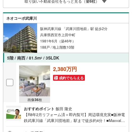
取り扱い不動産会社をもっと見る（
全
6
社
）
は2000万円台の新築戸建や、1000万円台の中古マンション
を始め多数物件を取り扱っています。Yahoo！不動産に掲
載しきれない物件もご紹介できます。お気軽にお問合せく
ネオコーポ武庫川
ださい。
阪神武庫川線 「武庫川団地前」駅 徒歩2分
兵庫県西宮市上田中町
1981年6月（築46年）
188戸 / 地上階数10階
5階 / 南西 / 81.5m
/ 3SLDK
2
2,380万円
成約でもらえる
画像
36
枚
おすすめポイント
飯田 隆史
【R8年2月リフォーム済＋即内覧可】周辺環境充実■阪神電
鉄武庫川線「武庫川団地前」駅まで徒歩約4分！■Maxvalu
徒歩約7分！利便性にいい環境です■各居室収納充実でお荷