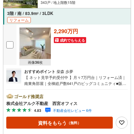
東証上場「ウィル不動産販売」阪神間・北摂・名古屋・東京に店舗展開し
343戸 / 地上階数15階
ております。
当社オリジナルの物件管理システム「ウィリングナビ」で取引事例・売出
3階 / 南 / 83.9m
/ 3LDK
2
物件など一挙に比較、ご説明いたします。お買い換え・リフォーム・ロー
リフォーム
ン相談等お住まいに関わることは何でもご相談ください。
弊社独自のお得な「平日会員制度」あります。
2,290万円
現地待ち合わせや物件最寄り駅までの送迎も可能です。まずはお気軽にお
電話を！
成約でもらえる
【定休日】なし・年末年始・他
【営業時間】10:00～19:00駐車場・キッズスペースもございます。
画像
36
枚
おすすめポイント
柴森 歩夢
【 ネット見学予約受付中 】月々7万円台｜リフォーム済｜
南東角部屋｜全棟総戸数641戸のビッグコミュニティ■阪神
武庫川線「武庫川団地前」駅徒歩12分！■LDK19.5帖でゆっ
たりとお過ごしいただけます！■南東向き角住戸なので日当
ゴールド推奨店
たり眺望良好！■小・中学校徒歩10分圏内！【 リフォーム
株式会社アルク不動産 西宮オフィス
内容（2026年3月完成）】＜水回り新規交換＞システムキ
4.83
不動産会社レビュー 6件
ッチン/ユニットバス/洗面化粧台/トイレ＜内装＞全室クロ
ス貼替/床材貼替/建具交換/ハウスクリーニングほか【 アル
資料をもらう
（無料）
ク不動産について 】当社はJRさくら夙川駅より徒歩3分の
立地に店舗を構えております。掲載中の物件に限らず、阪