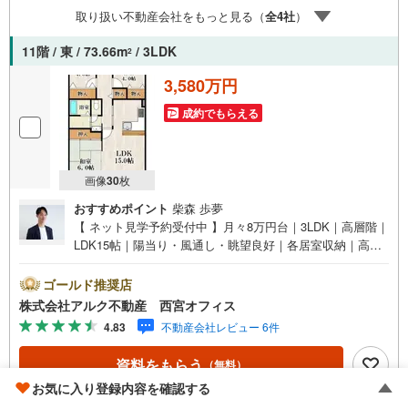
2000万円台の新築戸建や、1000万円台の中古マンションを
取り扱い不動産会社をもっと見る（
全
4
社
）
始め多数物件を取り扱っています。Yahoo！不動産に掲載
しきれない物件もご紹介できます。お気軽にお問合せくだ
11階 / 東 / 73.66m
/ 3LDK
2
さい。弊社ホームページへは「C21アクロス」で検索！
3,580万円
成約でもらえる
画像
30
枚
おすすめポイント
柴森 歩夢
【 ネット見学予約受付中 】月々8万円台｜3LDK｜高層階｜
LDK15帖｜陽当り・風通し・眺望良好｜各居室収納｜高須
西小【 おすすめポイント 】■3LDK！高層階！LDK広々15
帖！■陽当り・風通し・眺望すべて良好！■家族とのコミュ
ゴールド推奨店
ニケーションが弾むカウンターキッチン！【 設備 】食器洗
株式会社アルク不動産 西宮オフィス
い乾燥機｜浴室乾燥機｜宅配ボックス【 周辺環境 】■高須
4.83
不動産会社レビュー 6件
西小学校:徒歩6分（474m）■高須中学校:徒歩4分（330m）
■上田西公園:徒歩6分（462m）■コープ武庫川:徒歩12分（9
資料をもらう
（無料）
46m）【 アルク不動産について 】当社はJRさくら夙川駅
お気に入り登録内容を確認する
より徒歩3分の立地に店舗を構えております。掲載中の物件