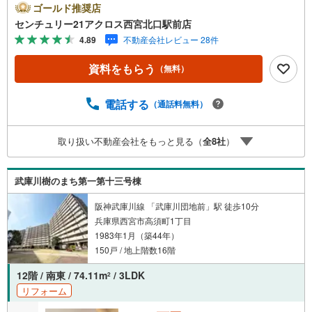
ットタイプ フルリノベーション物件登場。尼崎市大庄中
ゴールド推奨店
通2丁目、阪神尼崎センタープール前駅徒歩16分の立地＝＝
センチュリー21アクロス西宮北口駅前店
センチュリー21アクロスグループの3つの特徴＝＝＝■セン
4.89
不動産会社レビュー 28件
チュリー21グループで28年連続No.1（1997年～2024年兵庫
地区仲介実績） 尼崎・伊丹・西宮・宝塚にて8店舗展開
資料をもらう
（無料）
中。阪神間での購入や売却は当店にお任せ下さい■お客様駐
車場、キッズスペース完備 8店舗すべて駅前にございます
が、お車でのお越しも大歓迎です。 お子様連れでもご安
電話する
（通話料無料）
心ください。■取り扱い物件多数ございます。 地域密着の
当店では2000万円台の新築戸建や、1000万円台の中古マン
取り扱い不動産会社をもっと見る（
全
8
社
）
ションを始め多数物件を取り扱っています。Yahoo！不動
産に掲載しきれない物件もご紹介できます。お気軽にお問
合せください。弊社ホームページへは「C21アクロス
武庫川樹のまち第一第十三号棟
阪神武庫川線 「武庫川団地前」駅 徒歩10分
兵庫県西宮市高須町1丁目
1983年1月（築44年）
150戸 / 地上階数16階
12階 / 南東 / 74.11m
/ 3LDK
2
リフォーム