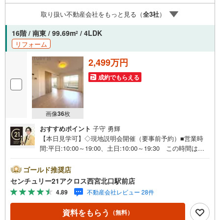
ースやおむつ替えスペースも完備しており、お子さま連れ
取り扱い不動産会社をもっと見る（
全
3
社
）
でも安心してご来店いただけます。住宅ローンに強く、事
前審査のサポートや金融機関のご提案、お客様一人ひとり
16階 / 南東 / 99.69m
/ 4LDK
2
に合わせた無理のない資金計画のご提案までトータルでサ
リフォーム
ポートいたします。ローンに不安のある方もお気軽にご相
談ください。
2,499万円
成約でもらえる
画像
36
枚
おすすめポイント
子守 勇輝
【本日見学可】◇現地説明会開催（要事前予約）■営業時
間:平日:10:00～19:00、土日:10:00～19:30 この時間はお
電話でのご案内がスムーズです。【物件の特徴】・最上階
南東向きバルコニー付きで陽当たり通風眺望良好です♪メ
ゴールド推奨店
ゾネットタイプの4LDKで部屋数も多く、ご家族の多い方に
センチュリー21アクロス西宮北口駅前店
もおすすめです。令和8年5月室内リフォーム済みです♪○セ
4.89
不動産会社レビュー 28件
ンチュリー21アクロスグループの3つの特徴○■センチュリ
ー21グループで28年連続No.1（1997年～2024年兵庫地区仲
資料をもらう
（無料）
介実績） 西宮・尼崎・伊丹・宝塚にて8店舗展開中。阪神