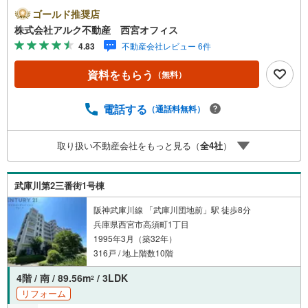
容（2026年2月完成）】＜水回り新規交換＞システムキッ
ゴールド推奨店
チン/ユニットバス/洗面化粧台/トイレ＜内装＞全室クロス
株式会社アルク不動産 西宮オフィス
貼替/フローリング貼替/CF貼替/網戸張替/ダウンライト新
4.83
不動産会社レビュー 6件
設/和室を洋室に変更/スイッチコンセント新調/ハウスクリ
ーニングほか【 周辺環境 】■鳴尾東小学校:徒歩11分（860
資料をもらう
（無料）
m）■鳴尾南中学校:徒歩2分（126m）＝＝＝＝【 アルク不
動産について 】当社はJR「さくら夙川」駅徒歩3分の立地
に店舗がございます。また、阪急「夙川」駅、阪神「香櫨
電話する
（通話料無料）
園」駅からも徒歩7分でアクセスいただけます。掲載中の物
件に限らず、阪神間エリアを中心に様々な物件を取り扱っ
取り扱い不動産会社をもっと見る（
全
4
社
）
ております。店内にはキッズスペースやおむつ替えスペー
スもございますので、お子さま連れでもご安心してご来店
ください。ゆっくり住まい探しをしていきたいお客様や、
武庫川第2三番街1号棟
まずは相談だけというお客様も、お気軽にご相談くださ
い。
阪神武庫川線 「武庫川団地前」駅 徒歩8分
兵庫県西宮市高須町1丁目
1995年3月（築32年）
316戸 / 地上階数10階
4階 / 南 / 89.56m
/ 3LDK
2
リフォーム