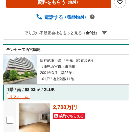
資料をもらう
（無料）
売却は当店にお任せ下さい■お客様駐車場、キッズスペース
完備 8店舗すべて駅前にございますが、お車でのお越しも
大歓迎です。 お子様連れでもご安心ください。■取り扱い
電話する
（通話料無料）
物件多数ございます。 地域密着の当店では2000万円台の
新築戸建や、1000万円台の中古マンションを始め多数物件
取り扱い不動産会社をもっと見る（
全
9
社
）
を取り扱っています。Yahoo！不動産に掲載しきれない物
件もご紹介できます。お気軽にお問合せください。弊社ホ
ームページへは「C21アクロス」で検索！
モンセーヌ西宮鳴尾
阪神武庫川線 「洲先」駅 徒歩9分
兵庫県西宮市上田西町
2001年3月（築26年）
101戸 / 地上階数11階
1階 / 南 / 68.03m
/ 2LDK
2
リフォーム
2,788万円
成約でもらえる