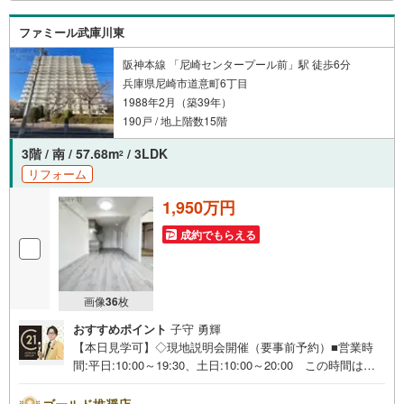
い物件もご紹介できます。お気軽にお問合せください。弊
社ホームページへは「C21アクロス」で検索！
ファミール武庫川東
阪神本線 「尼崎センタープール前」駅 徒歩6分
兵庫県尼崎市道意町6丁目
1988年2月（築39年）
190戸 / 地上階数15階
3階 / 南 / 57.68m
/ 3LDK
2
リフォーム
1,950万円
成約でもらえる
画像
36
枚
おすすめポイント
子守 勇輝
【本日見学可】◇現地説明会開催（要事前予約）■営業時
間:平日:10:00～19:30、土日:10:00～20:00 この時間はお
電話でのご案内がスムーズです。【物件の特徴】・2024年
12月リフォーム済。阪神本線「尼崎センタープール前」駅