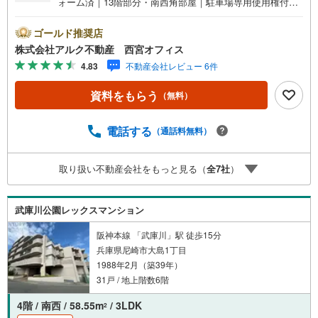
ォーム済｜13階部分・南西角部屋｜駐車場専用使用権付き
（月額1000円）【おすすめポイント】■14階建て13階部分
の高層階につき開放感良好！■南北2面バルコニー＋西側に
ゴールド推奨店
も窓を備えた3方開口！■専有面積78.81平米、ゆとりある3
株式会社アルク不動産 西宮オフィス
LDK！■阪神本線「武庫川」駅徒歩約7分の便利な立地！■
4.83
不動産会社レビュー 6件
専用使用駐車場1台付きでお車を利用される方にも便利！
【リフォーム内容（2025年10月末完成）】＜内装＞全面ク
資料をもらう
（無料）
ロス張替え/建具・床等補修＜その他＞ハウスクリーニング
【アルク不動産について】当社はJRさくら夙川駅より徒歩
3分の立地に店舗を構えております。掲載中の物件に限ら
電話する
（通話料無料）
ず、阪神間エリアを中心に幅広い物件をご紹介可能です。
キッズスペースやおむつ替えスペースも完備しており、お
取り扱い不動産会社をもっと見る（
全
7
社
）
子さま連れでも安心してご来店いただけます。住宅ローン
に強く、事前審査のサポートや金融機関のご提案、お客様
一人ひとりに合わせた無理のない資金計画のご提案までト
武庫川公園レックスマンション
ータルでサポートいたします。ローンに不安のある方もお
気軽にご相談ください。
阪神本線 「武庫川」駅 徒歩15分
兵庫県尼崎市大島1丁目
1988年2月（築39年）
31戸 / 地上階数6階
4階 / 南西 / 58.55m
/ 3LDK
2