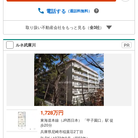
間での購入や売却は当店にお任せ下さい■お客様駐車場、キ
ッズスペースがございます。 8店舗すべて駅前にございま
電話する
（通話料無料）
すが、お車でのお越しも大歓迎です。 お子様連れでもご
安心ください。■取り扱い物件多数ございます。 地域密着
取り扱い不動産会社をもっと見る（
全
3
社
）
の当店では2000万円台の新築戸建や、1000万円台の中古マ
ンションを始め多数物件を取り扱っています。Yahoo！不
動産に掲載しきれない物件もご紹介できます。
ルネ武庫川
PR
1,728万円
東海道本線（JR西日本） 「甲子園口」駅 徒
歩20分
兵庫県尼崎市稲葉荘2丁目
3LDK / 1973年9月（築53年）