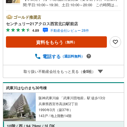
間:平日:10:00～19:30、土日:10:00～20:00 この時間はお
電話でのご案内がスムーズです。【物件の特徴】・2026年
1月フルリノベーション済。阪神「尼崎センタープール前」
ゴールド推奨店
駅まで徒歩7分。南向きで陽当たり良好＝＝センチュリー21
センチュリー21アクロス西宮北口駅前店
アクロスグループの3つの特徴＝＝＝■センチュリー21グル
4.89
不動産会社レビュー 28件
ープで28年連続No.1（1997年～2024年兵庫地区仲介実績）
尼崎・伊丹・西宮・宝塚にて8店舗展開中。阪神間での購
資料をもらう
（無料）
入や売却は当店にお任せ下さい■お客様駐車場、キッズスペ
ース完備 8店舗すべて駅前にございますが、お車でのお越
しも大歓迎です。 お子様連れでもご安心ください。■取り
電話する
（通話料無料）
扱い物件多数ございます。 地域密着の当店では2000万円
台の新築戸建や、1000万円台の中古マンションを始め多数
取り扱い不動産会社をもっと見る（
全
5
社
）
物件を取り扱っています。Yahoo！不動産に掲載しきれな
い物件もご紹介できます。お気軽にお問合せください。弊
社ホームページへは「C21アクロス」で検索！
武庫川はなのまち30号棟
阪神武庫川線 「武庫川団地前」駅 徒歩13分
兵庫県西宮市高須町2丁目
1990年3月（築37年）
143戸 / 地上階数14階
10階 / 西 / 94.79m
/ 3LDK
2