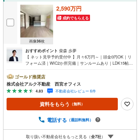
2,590万円
成約でもらえる
画像
36
枚
おすすめポイント
柴森 歩夢
【 ネット見学予約受付中 】月々6万円～｜頭金0円OK｜リ
フォーム済｜WIC2か所完備｜サンルームあり｜LDK15帖×
カウンターキッチン■阪神「東鳴尾」駅徒歩5分！■専有面
積75.89平米のゆとりある3LDK！■2か所のウォークインク
ゴールド推奨店
ローゼットで収納豊富！■約15.1帖の広々としたLDK！■鳴
株式会社アルク不動産 西宮オフィス
尾東小学校まで徒歩5分！【リフォーム内容（2026年7月下
4.83
不動産会社レビュー 6件
旬完成予定）】＜水回り新規交換＞システムキッチン/ユニ
ットバス/洗面化粧台/トイレ＜内装＞建具交換/フローリン
資料をもらう
（無料）
グ張替え/クロス張替え＜その他＞配管更新/食洗機新設/ハ
ウスクリーニング【 アルク不動産について 】当社はJRさ
くら夙川駅より徒歩3分の立地に店舗を構えております。掲
電話する
（通話料無料）
載中の物件に限らず、阪神間エリアを中心に幅広い物件を
ご紹介可能です。キッズスペースやおむつ替えスペースも
取り扱い不動産会社をもっと見る（
全
7
社
）
完備しており、お子さま連れでも安心してご来店いただけ