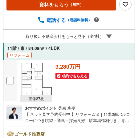
朝日保育所:徒歩8分（643m）小松小学校:徒歩6分（448m）
資料をもらう
（無料）
学文中学校:徒歩12分（974m）【 アルク不動産について 】
当社は阪急武庫之荘駅より北側徒歩2分の立地に店舗を構え
ております。掲載中の物件に限らず、阪神間エリアを中心
電話する
（通話料無料）
に幅広い物件をご紹介可能です。キッズスペースやおむつ
替えスペースも完備しており、お子さま連れでも安心して
取り扱い不動産会社をもっと見る（
全
4
社
）
ご来店いただけます。住宅ローンに強く、事前審査のサポ
ートや金融機関のご提案、お客様一人ひとりに合わせた無
11階 / 東 / 84.09m
/ 4LDK
2
理のない資金計画のご提案までトータルでサポートいたし
リフォーム
ます。ローンに不安のある方もお気軽にご相談ください。
3,280万円
成約でもらえる
画像
27
枚
おすすめポイント
柴森 歩夢
【 ネット見学予約受付中 】リフォーム済｜11階2面バルコ
ニーにつき眺望・通風・採光良好｜駐車場権利付き｜専有
面積84.04平米×4LDK｜小・中学校徒歩10分圏内【リフォー
ム内容（2026年5月完成）】＜水回り＞システムキッチン/
ゴールド推奨店