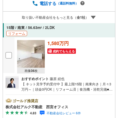
神間エリアを中心に幅広い物件をご紹介可能です。キッズ
電話する
（通話料無料）
スペースやおむつ替えスペースも完備しており、お子さま
連れでも安心してご来店いただけます。住宅ローンに強
取り扱い不動産会社をもっと見る（
全
1
社
）
く、事前審査のサポートや金融機関のご提案、お客様一人
ひとりに合わせた無理のない資金計画のご提案までトータ
15階 / 南東 / 56.63m
/ 2LDK
2
ルでサポートいたします。ローンに不安のある方もお気軽
リフォーム
にご相談ください。
1,580万円
成約でもらえる
画像
36
枚
おすすめポイント
藤原 続也
【 ネット見学予約受付中 】最上階15階｜南東向き｜月々3
万円～｜頭金0円OK｜リフォーム済｜食洗機・浴乾完備■1
5階建ての最上階につき、開放感あふれる眺望を楽しめま
す！■南東向きで陽当たり・通風良好です！■LDK約12.6
ゴールド推奨店
帖、各洋室に収納を備えた2LDKです！■食洗機・浴室暖房
株式会社アルク不動産 西宮オフィス
乾燥機付きで家事の負担を軽減できます！■敷地内駐車場に
4.83
不動産会社レビュー 6件
空きがあります！【リフォーム内容（2026年2月完成）】