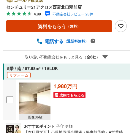
ゴールド推奨店
まで徒歩6分。アマドゥまで徒歩1分。＝＝センチュリー21
センチュリー21アクロス西宮北口駅前店
アクロスグループの3つの特徴＝＝＝■センチュリー21グル
4.89
不動産会社レビュー 28件
ープで27年連続No.1（1997年～2023年兵庫地区仲介実績）
尼崎・伊丹・西宮・宝塚にて8店舗展開中。阪神間での購
資料をもらう
（無料）
入や売却は当店にお任せ下さい■お客様駐車場、キッズスペ
ース完備 8店舗すべて駅前にございますが、お車でのお越
しも大歓迎です。 お子様連れでもご安心ください。■取り
電話する
（通話料無料）
扱い物件多数ございます。 地域密着の当店では2000万円
台の新築戸建や、1000万円台の中古マンションを始め多数
取り扱い不動産会社をもっと見る（
全
6
社
）
物件を取り扱っています。Yahoo！不動産に掲載しきれな
い物件もご紹介できます。お気軽にお問合せください。弊
5階 / 南 / 57.68m
/ 1SLDK
2
社ホームページへは「C21アクロス」で検索！
リフォーム
1,980万円
成約でもらえる
画像
36
枚
おすすめポイント
子守 勇輝
【本日見学可】◇現地説明会開催（要事前予約）■営業時