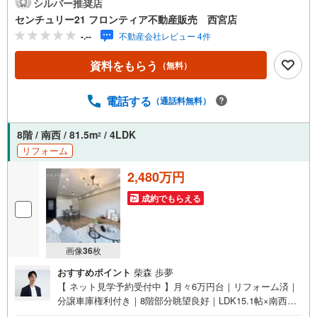
物もスッキリです！ 特徴・セブンイレブン徒歩約2分・公
シルバー推奨店
園も近くにあるのでお子様も安心して遊べますよ！・南西
センチュリー21 フロンティア不動産販売 西宮店
向きバルコニーでお洗濯ものもすぐに乾きますね・総合病
-.--
不動産会社レビュー 4件
院まで徒歩圏内なので緊急時にも安心です・リビングと洋
室の続き間で広々とご利用いただけます リフォーム内容・
資料をもらう
（無料）
フルリフォーム 立地・鳴尾東小学校まで徒歩約11分・鳴尾
南中学校まで徒歩約7分 弊社が選ばれる理由 1.お金の扱い
方のプロ、ファイナンシャルプランナーが資金計画をサポ
電話する
（通話料無料）
ート！2.買い替えなどにも対応できる売却専門チームあ
り！3.たくさんの銀行と繋がりがあるため、最も低金利に
8階 / 南西 / 81.5m
/ 4LDK
2
なるように審査が可能！4.物件のお引渡し後に必要になっ
リフォーム
たお家のリフォームも弊社のリフォームプランナーがご提
案！
2,480万円
成約でもらえる
画像
36
枚
おすすめポイント
柴森 歩夢
【 ネット見学予約受付中 】月々6万円台｜リフォーム済｜
分譲車庫権利付き｜8階部分眺望良好｜LDK15.1帖×南西向
き陽当り良好｜鳴尾東小学校まで徒歩11分【 リフォーム内