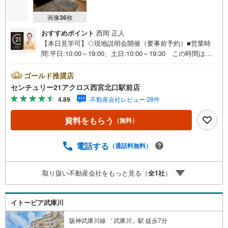
画像
36
枚
おすすめポイント
西岡 正人
【本日見学可】◇現地説明会開催（要事前予約）■営業時
間:平日:10:00～19:00、土日:10:00～19:30 この時間はお
電話でのご案内がスムーズです。【物件の特徴】・新規リ
フォーム済みです♪最上階12階部分で南東向きバルコニー
ゴールド推奨店
付きで陽当たり眺望良好です。小学校徒歩10分圏内で子育
センチュリー21アクロス西宮北口駅前店
て世代にもおすすめです。食洗機付システムキッチンで洗
4.89
不動産会社レビュー 28件
い物も楽々♪○センチュリー21アクロスグループの3つの特
徴○■センチュリー21グループで28年連続No.1（1997年～2
資料をもらう
（無料）
024年兵庫地区仲介実績） 西宮・尼崎・伊丹・宝塚にて8
店舗展開中。阪神間での購入や売却は当店にお任せ下さい■
お客様駐車場、キッズスペースがございます。 8店舗すべ
電話する
（通話料無料）
て駅前にございますが、お車でのお越しも大歓迎です。
お子様連れでもご安心ください。■取り扱い物件多数ござい
取り扱い不動産会社をもっと見る（
全
1
社
）
ます。 地域密着の当店では2000万円台の新築戸建や、10
00万円台の中古マンションを始め多数物件を取り扱ってい
ます。Yahoo！不動産に掲載しきれない物件もご紹介でき
イトーピア武庫川
ます。
阪神武庫川線 「武庫川」駅 徒歩7分