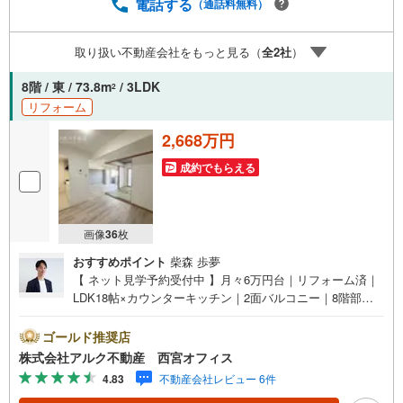
電話する
（通話料無料）
取り扱い不動産会社をもっと見る（
全
2
社
）
8階 / 東 / 73.8m
/ 3LDK
2
リフォーム
2,668万円
成約でもらえる
画像
36
枚
おすすめポイント
柴森 歩夢
【 ネット見学予約受付中 】月々6万円台｜リフォーム済｜
LDK18帖×カウンターキッチン｜2面バルコニー｜8階部分
につき眺望良好｜ウォークインクローゼット完備【 リフォ
ーム内容（2026年4月30完成）】＜水回り新規交換＞シス
ゴールド推奨店
テムキッチン/ユニットバス/洗面化粧台/トイレ＜内装＞ク
株式会社アルク不動産 西宮オフィス
ロス貼替/CF施工/フロアタイル施工/畳表替/襖交換/TVイン
4.83
不動産会社レビュー 6件
ターホン交換/ハウスクリーニングほか【 周辺環境 】小松