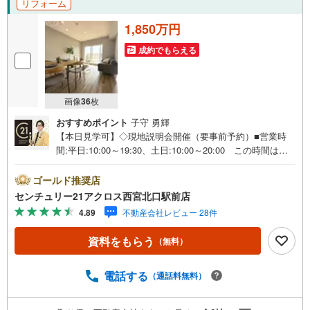
リフォーム
1,850万円
成約でもらえる
画像
36
枚
おすすめポイント
子守 勇輝
【本日見学可】◇現地説明会開催（要事前予約）■営業時
間:平日:10:00～19:30、土日:10:00～20:00 この時間はお
電話でのご案内がスムーズです。【物件の特徴】・阪神
「武庫川」駅徒歩15分。令和7年12月にシステムキッチ
ゴールド推奨店
ン・ユニットバス・洗面化粧台・トイレ新調、クロス全
センチュリー21アクロス西宮北口駅前店
面・フローリング全面・網戸・CF張替済みです。＝＝セン
4.89
不動産会社レビュー 28件
チュリー21アクロスグループの3つの特徴＝＝＝■センチュ
リー21グループで28年連続No.1（1997年～2024年兵庫地区
資料をもらう
（無料）
仲介実績） 尼崎・伊丹・西宮・宝塚にて8店舗展開中。阪
神間での購入や売却は当店にお任せ下さい■お客様駐車場、
キッズスペース完備 8店舗すべて駅前にございますが、お
電話する
（通話料無料）
車でのお越しも大歓迎です。 お子様連れでもご安心くだ
さい。■取り扱い物件多数ございます。 地域密着の当店で