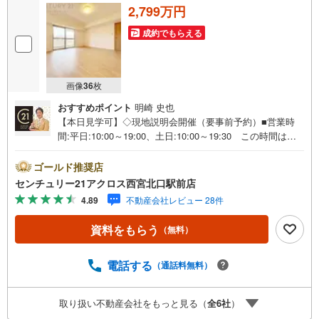
2,799万円
成約でもらえる
画像
36
枚
おすすめポイント
明崎 史也
【本日見学可】◇現地説明会開催（要事前予約）■営業時
間:平日:10:00～19:00、土日:10:00～19:30 この時間はお
電話でのご案内がスムーズです。【物件の特徴】・2026年
6月内装フルリフォーム済み！水回り設備新規交換し、快適
ゴールド推奨店
に新生活を送っていただけます♪○センチュリー21アクロス
センチュリー21アクロス西宮北口駅前店
グループの3つの特徴○■センチュリー21グループで28年連
4.89
不動産会社レビュー 28件
続No.1（1997年～2024年兵庫地区仲介実績） 西宮・尼
崎・伊丹・宝塚にて8店舗展開中。阪神間での購入や売却は
資料をもらう
（無料）
当店にお任せ下さい■お客様駐車場、キッズスペースがござ
います。 8店舗すべて駅前にございますが、お車でのお越
しも大歓迎です。 お子様連れでもご安心ください。■取り
電話する
（通話料無料）
扱い物件多数ございます。 地域密着の当店では2000万円
台の新築戸建や、1000万円台の中古マンションを始め多数
取り扱い不動産会社をもっと見る（
全
6
社
）
物件を取り扱っています。Yahoo！不動産に掲載しきれな