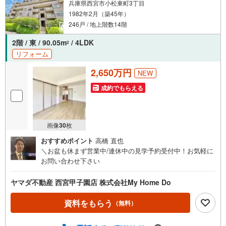
兵庫県西宮市小松東町3丁目
1982年2月（築45年）
246戸 / 地上階数14階
2階 / 東 / 90.05m
/ 4LDK
2
リフォーム
2,650万円
NEW
成約でもらえる
画像
30
枚
おすすめポイント
高橋 直也
＼お盆も休まず営業中/連休中の見学予約受付中！お気軽に
お問い合わせ下さい
ヤマダ不動産 西宮甲子園店 株式会社My Home Do
資料をもらう
（無料）