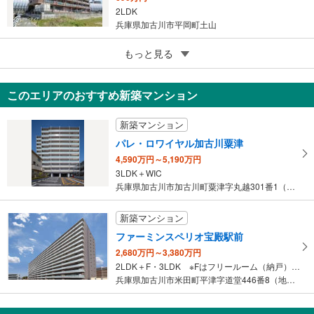
2LDK
兵庫県加古川市平岡町土山
5
もっと見る
成約でもらえる
ハイツ東加古川
1,080万円
このエリアのおすすめ新築マンション
4LDK
兵庫県加古川市平岡町新在家
新築マンション
パレ・ロワイヤル加古川粟津
4,590万円～5,190万円
3LDK＋WIC
兵庫県加古川市加古川町粟津字丸越301番1（地番）
新築マンション
ファーミンスペリオ宝殿駅前
2,680万円～3,380万円
2LDK＋F・3LDK ※Fはフリールーム（納戸）です。
兵庫県加古川市米田町平津字道堂446番8（地番）