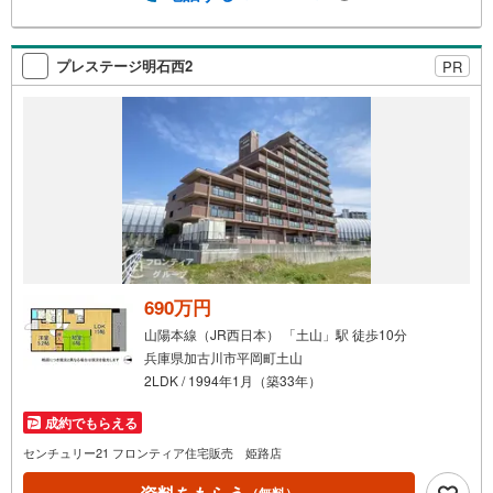
金利になるように審査が可能！4.物件のお引渡し後に必要
になったお家のリフォームも弊社のリフォームプランナー
がご提案！5.定期的にご連絡を繋ぎ、有事の際に迅速にサ
プレステージ明石西2
PR
ポートいたします弊社は専門家同士が連携をとっているた
め、より多くの知見がございます。お気軽にお問合せくだ
さい！
690万円
山陽本線（JR西日本） 「土山」駅 徒歩10分
兵庫県加古川市平岡町土山
2LDK / 1994年1月（築33年）
成約でもらえる
センチュリー21 フロンティア住宅販売 姫路店