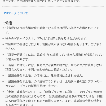
タップすると用語の意味が書かれたポップアップが開きます。
PRマークについて
ご注意
消費税および地方消費税の対象となる場合は税込み価格が表示されていま
す。
物件の写真やイラスト、CGなどは実際と異なる場合があります。
市区町村の合併などにより、地図が表示されない場合があります。ご了承く
ださい。
「新築一戸建て」には、完成後1年を経過している未入居物件が掲載されてい
る場合があります。
「新築一戸建て」には、販売住戸が複数の物件は、全ての住戸に該当しない
項目もあります。各問い合わせ先にご確認ください。
「建築条件付き土地」の価格には、建物価格は含まれません。
「建築条件付き土地」の「建物プラン例」は、土地購入者の設計プランの一
例であり、プランの採用可否は任意です。
「土地（建築条件なし）」の「建物プラン例」に関して、そのプラン例は特
定の建築請負会社によるもので、 当該建築請負会社以外で建てた場合、同様
のものが同価格で建てられるとは限りません。また、建築請負会社を特定す
るものではありません。