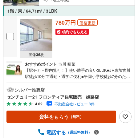
1階 / 東 / 64.71m
/ 3LDK
2
780万円
価格更新
成約でもらえる
画像
36
枚
おすすめポイント
市川 晴菜
【駅チカ＋即内覧可！】使い勝手の良い3LDK■JR東加古川
駅徒歩10分で通勤・通学に便利■平岡小学校徒歩7分のため
お子様の通学にも安心です■閑静な住宅街のため落ち着いた
暮らしが実現します 特徴・スーパー「コープ東加古川店」
シルバー推奨店
徒歩8分・コンビニ「ローソン加古川平岡町新在家店」徒歩
センチュリー21 フロンティア住宅販売 姫路店
3分・LDK横には和室があり、来客時にも便利です・全居室
4.62
不動産会社レビュー 8件
に収納がありお部屋がスッキリ片付きます・生活に欠かせ
ない施設が徒歩圏内に多くあり、生活至便な立地です 立
資料をもらう
（無料）
地・平岡小学校まで徒歩約7分・平岡南中学校まで徒歩約13
分 弊社が選ばれる理由 1.お金の扱い方のプロ、ファイナン
シャルプランナーが資金計画をサポート！2.買い替えなど
電話する
（通話料無料）
にも対応できる売却専門チームあり！3.たくさんの銀行と