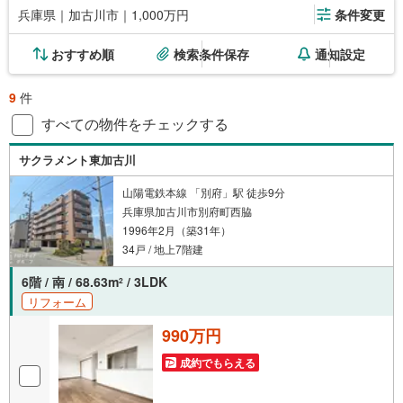
兵庫県｜加古川市｜1,000万円
条件変更
おすすめ順
検索条件保存
通知設定
9
件
すべての物件をチェックする
サクラメント東加古川
山陽電鉄本線 「別府」駅 徒歩9分
兵庫県加古川市別府町西脇
1996年2月（築31年）
34戸 / 地上7階建
6階 / 南 / 68.63m
/ 3LDK
2
リフォーム
990万円
成約でもらえる