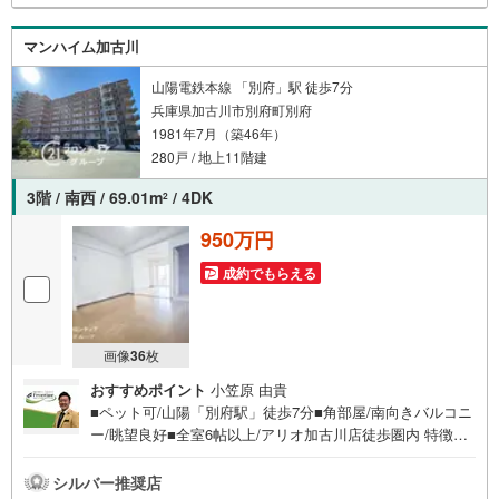
し後に必要になったお家のリフォームも弊社のリフォーム
プランナーがご提案！5.定期的にご連絡を繋ぎ、有事の際
マンハイム加古川
に迅速にサポートいたします弊社は専門家同士が連携をと
っているため、より多くの知見がございます。お気軽にお
山陽電鉄本線 「別府」駅 徒歩7分
問合せください！
兵庫県加古川市別府町別府
1981年7月（築46年）
280戸 / 地上11階建
3階 / 南西 / 69.01m
/ 4DK
2
950万円
成約でもらえる
画像
36
枚
おすすめポイント
小笠原 由貴
■ペット可/山陽「別府駅」徒歩7分■角部屋/南向きバルコニ
ー/眺望良好■全室6帖以上/アリオ加古川店徒歩圏内 特徴・
ペット飼育可能マンション・南向きバルコニーにつき陽当
たり・通風・眺望良好・角部屋につき2面バルコニー付・全
シルバー推奨店