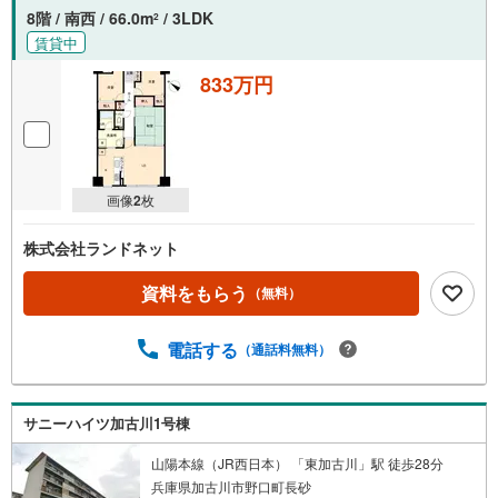
8階 / 南西 / 66.0m
/ 3LDK
2
賃貸中
833万円
画像
2
枚
株式会社ランドネット
資料をもらう
（無料）
電話する
（通話料無料）
サニーハイツ加古川1号棟
山陽本線（JR西日本） 「東加古川」駅 徒歩28分
兵庫県加古川市野口町長砂