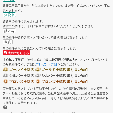
建築工事完了日から1年以上経過したものの、まだ誰も住んだことがない住宅に
表示されます。
賃貸中
賃貸中の物件に表示されます。
賃貸中の物件は、原則ご自身でお住まいいただくことができません。
請求済
その物件が資料請求・お問い合わせ済みの場合に表示されます。
既読
その物件を既にご覧になっている場合に表示されます。
成約でもらえる
【Yahoo!不動産】物件ご成約で最大20万円相当PayPayポイントプレゼント！
の対象物件です。詳細は
プレゼント詳細
をご覧ください。
ゴールド推奨店
ゴールド推奨店 取り扱い物件
シルバー推奨店
シルバー推奨店 取り扱い物件
ブロンズ推奨店
ブロンズ推奨店 取り扱い物件
広告商品を購入している不動産会社のうち、物件情報の正確性、法令遵守、ヤ
フー不動産における成約実績等、当社所定の基準を満たした優良な店舗運営を
実践していると認めた不動産会社（もしくは当該認定を受けた不動産会社の取
扱物件）に表示されます。