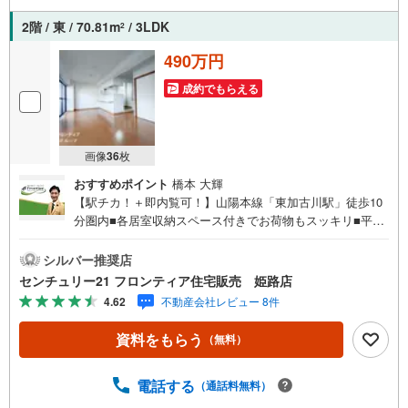
繋がりがあるため、最も低金利になるように審査が可能！
2階 / 東 / 70.81m
/ 3LDK
2
4.物件のお引渡し後に必要になったお家のリフォームも弊
社のリフォームプランナーがご提案！5.定期的にご連絡を
490万円
繋ぎ、有事の際に迅速にサポートいたしますお気軽にお問
成約でもらえる
合せください！
画像
36
枚
おすすめポイント
橋本 大輝
【駅チカ！＋即内覧可！】山陽本線「東加古川駅」徒歩10
分圏内■各居室収納スペース付きでお荷物もスッキリ■平岡
小学校まで徒歩7分！お子様の通学も安心■大きな窓からは
明るい日差しが差し込みます 特徴・スーパー・コンビニま
シルバー推奨店
で徒歩10分圏内で生活至便！・客間やお子様のプレイルー
センチュリー21 フロンティア住宅販売 姫路店
ムなど用途多彩な和室！・リビング全体を見渡せるカウン
4.62
不動産会社レビュー 8件
ターキッチン！ 立地・加古川市立平岡小学校まで徒歩約7
分・加古川市立平岡南中学校まで徒歩約13分 弊社が選ばれ
資料をもらう
（無料）
る理由 1.お金の扱い方のプロ、ファイナンシャルプランナ
ーが資金計画をサポート！2.買い替えなどにも対応できる
売却専門チームあり！3.たくさんの銀行と繋がりがあるた
電話する
（通話料無料）
め、最も低金利になるように審査が可能！4.物件のお引渡