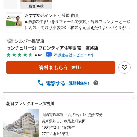
画像
36
枚
おすすめポイント
小笠原 由貴
■理想の住まいをリフォームで実現・専属プランナーと一緒
に内装・間取り相談OK・将来を見据えた住まいづくりが可
能■快適に暮らせる2LDK・54m2で無理なく過ごせるコンパ
クトサイズ・南向きバルコニーから光が差し込む明るいLD
シルバー推奨店
K■安心の暮らしをサポート・管理人日勤・オートロック完
センチュリー21 フロンティア住宅販売 姫路店
備・宅配BOX付きで不在時も安心・駐車場空きあり（詳細
4.62
不動産会社レビュー 8件
はお問い合わせください）■生活に便利な立地・イオン土山
店まで徒歩約9分・JR「土山」駅まで徒歩10分・国道2号線
資料をもらう
（無料）
すぐ横で車アクセスも良好 弊社が選ばれる理由 1.お金の扱
い方のプロ、ファイナンシャルプランナーが資金計画をサ
ポート！2.買い替えなどにも対応できる売却専門チームあ
電話する
（通話料無料）
り！3.たくさんの銀行と繋がりがあるため、最も低金利に
なるように審査が可能！4.物件のお引渡し後に必要になっ
たお家のリフォームも弊社のリフォームプランナーがご提
朝日プラザクオーレ加古川
案！5.定期的にご連絡を繋ぎ、有事の際に迅速にサポート
いたします
山陽電鉄本線 「浜の宮」駅 徒歩22分
兵庫県加古川市尾上町安田
1991年2月（築36年）
77戸 / 地上8階建