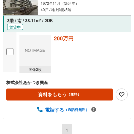
1972年11月（築54年）
40戸 / 地上階数5階
3階 / 南 / 38.11m
/ 2DK
2
賃貸中
200万円
画像
2
枚
株式会社あかつき興産
資料をもらう
（無料）
電話する
（通話料無料）
1