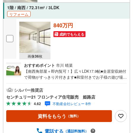
1階 / 南西 / 72.31m
/ 3LDK
2
リフォーム
840万円
成約でもらえる
画像
36
枚
おすすめポイント
市川 晴菜
【南西角部屋＋即内覧可！】広々LDK17.9帖■全居室収納付
で荷物がすっきり片付きます■和室付きでお子様の遊び場や
客間等多目的にご使用可■カウンターキッチンなので家族と
の会話もはずみますね 特徴・テラス付きでお洗濯以外にも
シルバー推奨店
家庭菜園など幅広くご使用いただけます・徒歩圏内にスー
センチュリー21 フロンティア住宅販売 姫路店
パーやコンビニがあり、買物至便です・保育園徒歩4分でお
4.62
不動産会社レビュー 8件
子様の送迎も楽々ですね 立地・尾上小学校まで徒歩約26
分・浜の宮中学校まで徒歩約33分 弊社が選ばれる理由 1.お
資料をもらう
（無料）
金の扱い方のプロ、ファイナンシャルプランナーが資金計
画をサポート！2.買い替えなどにも対応できる売却専門チ
ームあり！3.たくさんの銀行と繋がりがあるため、最も低
電話する
（通話料無料）