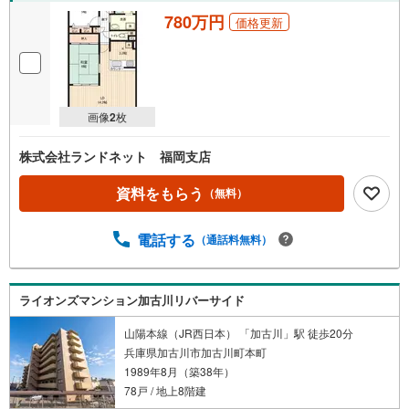
弊社が選ばれる理由
780万円
1.お金の扱い方のプロ、ファイナンシャルプランナーが資金計画をサポー
価格更新
ト！
2.買い替えなどにも対応できる売却専門チームあり！
3.たくさんの銀行と繋がりがあるため、最も低金利になるように審査が可
能！
4.物件のお引渡し後に必要になったお家のリフォームも弊社のリフォームプ
ランナーがご提案！
画像
2
枚
5.定期的にご連絡を繋ぎ、有事の際に迅速にサポートいたします
株式会社ランドネット 福岡支店
資料をもらう
（無料）
電話する
（通話料無料）
ライオンズマンション加古川リバーサイド
山陽本線（JR西日本） 「加古川」駅 徒歩20分
兵庫県加古川市加古川町本町
1989年8月（築38年）
78戸 / 地上8階建