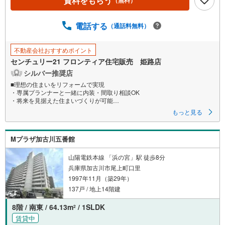
資料をもらう
（無料）
電話する
（通話料無料）
不動産会社おすすめポイント
センチュリー21 フロンティア住宅販売 姫路店
シルバー推奨店
■理想の住まいをリフォームで実現
・専属プランナーと一緒に内装・間取り相談OK
・将来を見据えた住まいづくりが可能
もっと見る
■快適に暮らせる2LDK
・54m2で無理なく過ごせるコンパクトサイズ
・南向きバルコニーから光が差し込む明るいLDK
Mプラザ加古川五番館
■安心の暮らしをサポート
・管理人日勤・オートロック完備
山陽電鉄本線 「浜の宮」駅 徒歩8分
・宅配BOX付きで不在時も安心
兵庫県加古川市尾上町口里
・駐車場空きあり（詳細はお問い合わせください）
1997年11月（築29年）
■生活に便利な立地
137戸 / 地上14階建
・イオン土山店まで徒歩約9分
・JR「土山」駅まで徒歩10分
8階 / 南東 / 64.13m
/ 1SLDK
2
・国道2号線すぐ横で車アクセスも良好
賃貸中