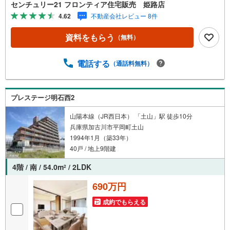
居室6帖以上、収納スペース付き・コンビニやスーパーも近
センチュリー21 フロンティア住宅販売 姫路店
く周辺環境充実・アリオ加古川店まで徒歩圏内、お買い物
4.62
不動産会社レビュー 8件
にも便利 立地・加古川市立別府小学校まで徒歩約14分（約
1100m）・加古川市立別府中学校まで徒歩約7分（約550
資料をもらう
（無料）
m） 弊社が選ばれる理由 1.お金の扱い方のプロ、ファイナ
ンシャルプランナーが資金計画をサポート！2.買い替えな
どにも対応できる売却専門チームあり！3.たくさんの銀行
電話する
（通話料無料）
と繋がりがあるため、最も低金利になるように審査が可
能！4.物件のお引渡し後に必要になったお家のリフォーム
も弊社のリフォームプランナーがご提案！5.定期的にご連
プレステージ明石西2
絡を繋ぎ、有事の際に迅速にサポートいたします弊社は専
門家同士が連携をとっているため、より多くの知見がござ
山陽本線（JR西日本） 「土山」駅 徒歩10分
います。お気軽にお問合せください！
兵庫県加古川市平岡町土山
1994年1月（築33年）
40戸 / 地上9階建
4階 / 南 / 54.0m
/ 2LDK
2
690万円
成約でもらえる