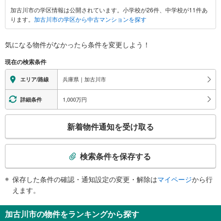
古
加古川市の学区情報は公開されています。小学校が26件、中学校が11件あ
川
ります。
加古川市の学区から中古マンションを探す
市
に
関
気になる物件がなかったら
条件を変更しよう！
す
現在の検索条件
る
情
兵庫県｜加古川市
エリア/路線
報
1,000万円
詳細条件
こ
新着物件通知を受け取る
の
検
索
検索条件を保存する
条
件
保存した条件の確認・通知設定の変更・解除は
マイページ
から行
で
えます。
通
知
加古川市の物件をランキングから探す
を