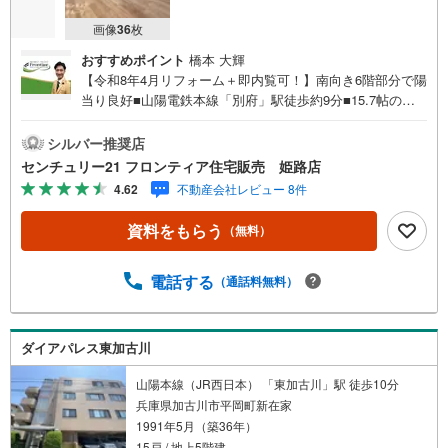
画像
36
枚
おすすめポイント
橋本 大輝
【令和8年4月リフォーム＋即内覧可！】南向き6階部分で陽
当り良好■山陽電鉄本線「別府」駅徒歩約9分■15.7帖の
広々LDKが魅力の3LDK 特徴・専有面積68.63m2のゆとりあ
る住空間・全居室に収納スペースを確保しお部屋をスッキ
シルバー推奨店
リ保てます・和室1部屋と洋室2部屋を備えた家族で使いや
センチュリー21 フロンティア住宅販売 姫路店
すい間取り リフォーム内容・キッチン、浴室、トイレ・壁
4.62
不動産会社レビュー 8件
クロス、床フローリング 立地・別府小学校まで徒歩約12
分・別府中学校まで徒歩約22分 弊社が選ばれる理由 1.お金
資料をもらう
（無料）
の扱い方のプロ、ファイナンシャルプランナーが資金計画
をサポート2.買い替えなどにも対応できる売却専門チーム
あり！3.たくさんの銀行と繋がりがあるため、最も低金利
電話する
（通話料無料）
になるように審査が可能4.物件のお引渡し後に必要になっ
たお家のリフォームも弊社のリフォームプランナーがご提
案5.定期的にご連絡を繋ぎ、有事の際に迅速にサポートい
ダイアパレス東加古川
たします弊社は専門家同士連携があり、多くの知見がござ
います。お気軽にお問合せください！
山陽本線（JR西日本） 「東加古川」駅 徒歩10分
兵庫県加古川市平岡町新在家
1991年5月（築36年）
15戸 / 地上5階建