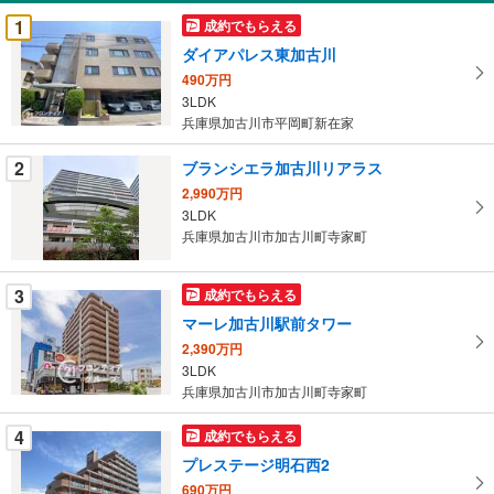
受
1
成約でもらえる
け
ダイアパレス東加古川
取
490万円
る
3LDK
・
兵庫県加古川市平岡町新在家
条
件
2
ブランシエラ加古川リアラス
を
2,990万円
マ
3LDK
イ
兵庫県加古川市加古川町寺家町
ペ
ー
3
成約でもらえる
ジ
マーレ加古川駅前タワー
に
2,390万円
保
3LDK
存
兵庫県加古川市加古川町寺家町
す
る
4
成約でもらえる
プレステージ明石西2
690万円