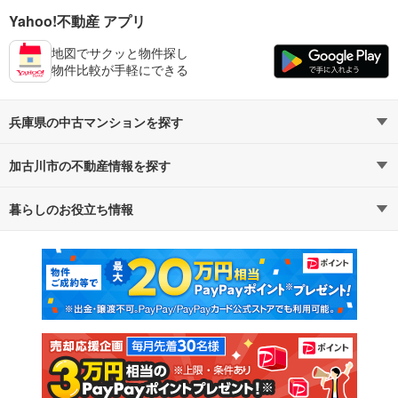
Yahoo!不動産 アプリ
地図でサクッと物件探し
物件比較が手軽にできる
兵庫県の中古マンションを探す
加古川市の不動産情報を探す
路線・駅から探す
地域から探す
暮らしのお役立ち情報
不動産・住宅
賃貸住宅
通勤・通学時間から探す
地図から探す
マンションカタログ
教えて！住まいの先生
新築マンション
中古マンション
新築一戸建て
中古一戸建て
注文住宅
土地
売却査定