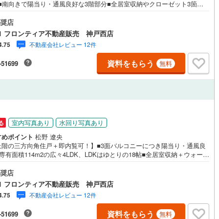
K■南向きで陽当り・通風良好な3階部分■全居室収納やクローゼット3箇所
応
収納豊富■コンビニまで徒歩約2分 特徴・バス・トイレ別の独立した快適空
朝の準備に便利な独立洗面台を完備・お子様の遊び場にも最適な和室のあ
奨店
ン内見(相談)可
（
17
）
IT重説可
（
16
）
取り・RC造7階建てマンションの3階部分・安心の常駐管理体制 立地・神
1 フロンティア不動産販売 神戸西店
立妙法寺小学校まで徒歩約11分・神戸市立横尾中学校まで徒歩約22分 弊社
不動産会社レビュー 12件
4.75
ばれる理由 1.お金の扱い方のプロ、ファイナンシャルプランナーが資金計
ン対応とは？
サポート2.買い替えなどにも対応できる売却専門チームあり3.たくさんの銀
資料をもらう
-51699
無料
繋がりがあるため、最も低金利になるように審査が可能4.物件のお引渡し
必要になったお家のリフォームも弊社のリフォームプランナーがご提案5.
的にご連絡を繋ぎ、有事の際に迅速にサポートいたします弊社は専門家同
連携をとっているため、より多くの知見がございますお気軽にお問合せく
い
室内写真あり
水回り写真あり
る
すめポイント
松野 遼央
上階の三方向角住戸＋即内覧可！】■3面バルコニーにつき陽当り・通風良
専有面積114m2の広々4LDK、LDKはゆとりの18帖■全居室収納＋ウォーク
クローゼット完備！ 特徴・広々ルーフバルコニー付き！家庭菜園なども楽
ます・お料理中も会話が弾むカウンターキッチン採用！・管理員常駐の行
奨店
いた管理体制・プライバシーを考慮した独立性の高い間取り 立地・神戸市
1 フロンティア不動産販売 神戸西店
法寺小学校まで徒歩約11分・神戸市立横尾中学校まで徒歩約22分 弊社が選
不動産会社レビュー 12件
4.75
る理由 1.お金の扱い方のプロ、ファイナンシャルプランナーが資金計画を
ート！2.買い替えなどにも対応できる売却専門チームあり！3.たくさんの銀
資料をもらう
-51699
無料
繋がりがあるため、最も低金利になるように審査が可能！4.物件のお引渡