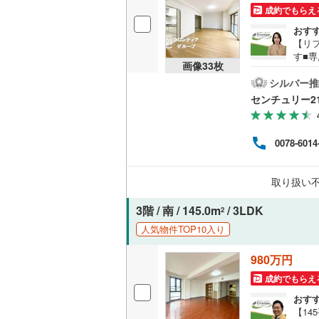
成約でもらえ
独立型キ
おす
【リ
す■
浴室
画像
33
枚
2分
頂け
シルバー推
浴室乾燥
お子
センチュリー2
リフ
設・
バルコニー、
分（約
0078-6014
れる
ルーフバ
ポー
がり
取り扱い
要に
収納
3階 / 南 / 145.0m
/ 3LDK
2
ウォーク
人気物件TOP10入り
（
10
）
980万円
販売、価格、
成約でもらえ
即入居可
おす
【1