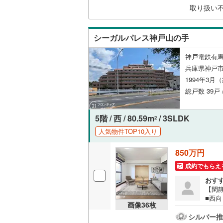
ーム
取り扱い
際に
見が
シーガルパレス神戸山の手
神戸電鉄有馬
兵庫県神戸
1994年3月
総戸数 39戸 
5階 / 西 / 80.59m
/ 3SLDK
2
人気物件TOP10入り
850万円
成約でもらえ
おす
【閑
■西
画像
36
枚
ォー
キュ
シルバー推