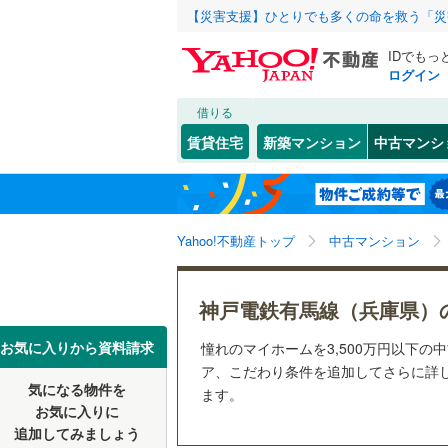
【災害支援】ひとりでも多くの命を救う「災
IDでもっ
ログイン
借りる
北海道
JR
北海道
東海道本線
こだわり条件
リフォーム、
賃貸住宅
新築マンション
中古マンシ
加古川線
(
リノベー
神戸市
東灘区
(
1
東北
青森
（
23
）
赤穂線
(
2
)
(
24
)
(
10
)
(
1
長田区
(
2
関東
東京
山陽新幹
Yahoo!不動産トップ
中古マンション
共用設備
北区
(
24
)
宅配ボッ
信越・北陸
新潟
地下鉄
神戸市営
兵庫県のそのほ
姫路市
(
1
神戸電鉄有馬線（兵庫県）
(
1
)
(
0
)
(
0
トランク
かの地域
西宮市
(
2
東海
愛知
私鉄・その他
阪急神戸
お気に入りから資料請求
憧れのマイホームを3,500万円以下の
駐車場空
ア、こだわり条件を追加してさらに詳し
伊丹市
(
8
阪急甲陽
気になる物件を
（
10
）
ます。
近畿
大阪
お気に入りに
加古川市
阪神武庫
追加してみましょう
管理・管理規