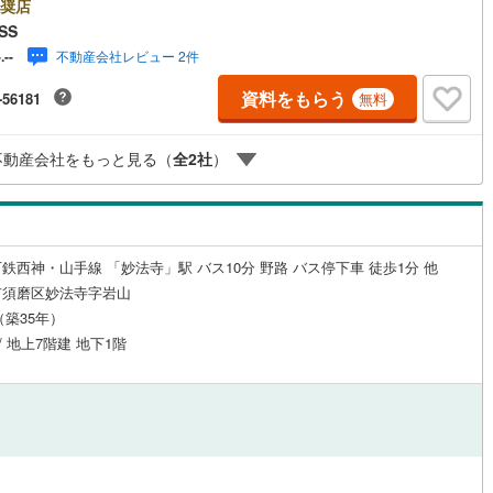
奨店
SS
不動産会社レビュー 2件
-.--
ルジュサービス
（
0
）
キッズルーム
（
0
）
資料をもらう
-56181
無料
不動産会社をもっと見る（
全
2
社
）
2
）
オール電化
（
0
）
全体
鉄西神・山手線 「妙法寺」駅 バス10分 野路 バス停下車 徒歩1分 他
市須磨区妙法寺字岩山
リー住宅
（
15
）
月（築35年）
 / 地上7階建 地下1階
ダイニング15畳以上