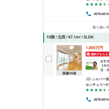
明器
分・東
ファ
0078-6014
でき
利に
ーム
取り扱い
の際
より
10階 / 北西 / 67.1m
/ 3LDK
2
1,800万円
成約でもらえ
おす
【角
通・
画像
35
枚
■地
ッピ
シルバー推
す・
センチュリー2
彩で
戸市立
ロ、
0078-6014
応で
金利