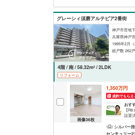
し後
案！
門家
グレーシィ須磨アルテピア2番街
問合
神戸市営地下
兵庫県神戸
1995年2月
総戸数 262戸
4階 / 南 / 58.32m
/ 2LDK
2
リフォーム
1,350万円
成約でもらえ
おす
【R8
設置
画像
36
枚
ーか
ニッ
シルバー推
調・
センチュリー2