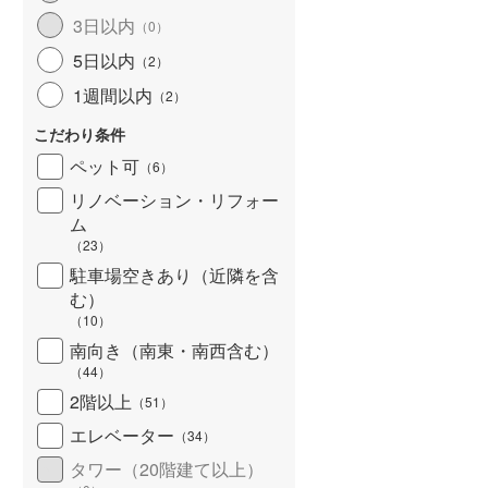
3日以内
（
0
）
5日以内
（
2
）
1週間以内
（
2
）
こだわり条件
ペット可
（
6
）
リノベーション・リフォー
ム
（
23
）
駐車場空きあり（近隣を含
む）
（
10
）
南向き（南東・南西含む）
（
44
）
2階以上
（
51
）
エレベーター
（
34
）
タワー（20階建て以上）