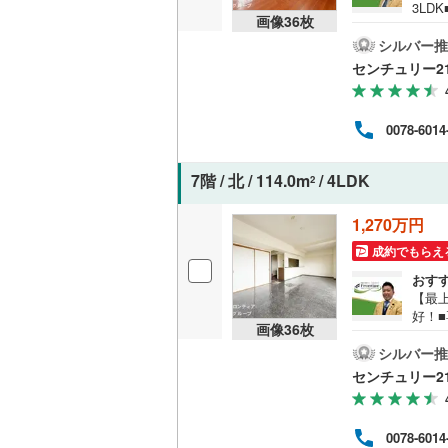
3LD
オンライン対
画像
36
枚
など
間・
シルバー推
オンライ
る間
センチュリー2
戸市
が選
オンライ
画を
0078-6014
行と
後に
定期
7階 / 北 / 114.0m
/ 4LDK
2
士が
ださ
1,270万円
成約でもらえ
おす
【最
好！■
画像
36
枚
イン
しめ
シルバー推
き届
センチュリー2
立妙
ばれ
サポ
0078-6014
行と