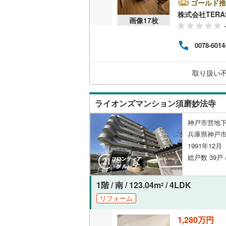
ゴールド推
株式会社TERA
共用施設
画像
17
枚
コンシェ
0078-6014
設備
取り扱い
床暖房
（
ライオンズマンション須磨妙法寺
間取り、居室
神戸市営地下
兵庫県神戸
バリアフ
1991年12
総戸数 39戸
LD
リビング
1階 / 南 / 123.04m
/ 4LDK
2
（
16
）
リフォーム
1,280万円
キッチン