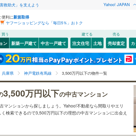
Yahoo! JAPAN
害救助犬」を支えよう
と便利に
新規取得
ヤフーショッピングなら「毎日5％」おトク
検索条件を保存しました
買う
建てる
売る
（JR西日本）
(
478
)
福知山線
(
205
)
リノベーション
ョン
新築一戸建て
中古一戸建て
注文住宅
土地
売却査定
カ
この検索条件の新着物件通知は、
マイページ
から設定できます。
12
)
播但線
(
86
)
ション・リフォーム
築古・築30年以上
（
46
）
11
)
灘区
(
60
)
岩手
宮城
秋田
山形
山陰本線
(
1
)
山の街
2
)
(
8
)
(
7
)
(
11
)
(
3
)
(
1
)
1
)
須磨区
(
83
)
(
3
)
兵庫県、神戸電鉄有馬線、3,500万円
神奈川
埼玉
千葉
茨城
線
(
130
)
兵庫県
神戸電鉄有馬線
3,500万円以下の物件一覧
中央区
(
123
)
クスあり
（
11
）
24時間ゴミ出し可
（
0
）
長野
富山
石川
福井
地下鉄西神・山手線
(
275
)
神戸市営地下鉄海岸線
(
83
)
3,500万円以下
30
)
尼崎市
(
131
)
の
の中古マンション
)
検索条件を保存する
ルーム
（
2
）
エレベーター
（
34
）
閉じる
閉じる
お気に入りリストを見る
お気に入りリストを見る
閉じる
閉じる
35
)
洲本市
(
0
)
岐阜
静岡
三重
本線
(
394
)
阪急今津線
(
226
)
中古マンションから探しましょう。Yahoo!不動産なら間取りやエリ
きあり（近隣を含む）
オートロック
（
11
）
マイページ
く検索できるので3,500万円以下の理想の中古マンションに出会え
0
)
相生市
(
0
)
線
(
97
)
阪急宝塚本線
(
124
)
兵庫
京都
滋賀
奈良
(
25
)
赤穂市
(
2
)
川線
(
60
)
阪神なんば線
(
28
)
約