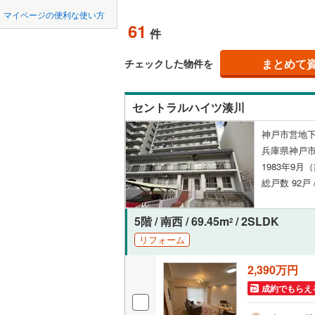
中国
鳥取
宝塚市
(
1
神戸電鉄
マイページの便利な使い方
ペット可
61
件
川西市
神戸電鉄
(
3
四国
徳島
配置、向き、
神戸高速
加西市
(
0
まとめて
チェックした物件を
九州・沖縄
福岡
角住戸
（
丹波市
(
0
神戸市営
セントラルハイツ湊川
淡路市
(
0
智頭急行
(
階下に住
神戸市営地下
たつの市
0
0
0
0
0
0
兵庫県神戸市
該当物件
該当物件
該当物件
該当物件
該当物件
該当物件
件
件
件
件
件
件
構造・規模・
加古郡稲
1983年9月
総戸数 92戸
神崎郡福
耐震構造
赤穂郡上
大規模（
5階 / 南西 / 69.45m
/ 2SLDK
2
（
3
）
リフォーム
美方郡新
2,390万円
立地
成約でもらえ
最寄りの