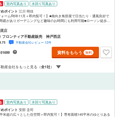
室内写真あり
水回り写真あり
る
ッチン
（
1
）
対面キッチン
（
21
）
すめポイント
江川 明佳
フォームR5年11月＋即内覧可！】■南向き角部屋で日当たり・通風良好で
専用庭がありガーデニングなど趣味のお時間にも利用可能■ローソン徒歩約
！24時間お買い物に行けます 特徴・収納豊富でお部屋をすっきりとお使い
ます・窓がたくさんあるので換気もバッチリです・公園も近くにあるので
奨店
機あり
（
19
）
浴室に窓あり
（
3
）
様も安心して遊べますよ！・閑静な住宅街で街並みもスッキリしています
1 フロンティア不動産販売 神戸西店
ォーム内容・クロス貼替・キッチン新設（食洗機付き）・ユニットバス新
不動産会社レビュー 12件
4.75
洗面化粧台新設・便器新設 他 立地・神戸市立妙法寺小学校まで徒歩約11
庭
850m）・神戸市立横尾中学校まで徒歩約21分（約1700m） 弊社が選ば
資料をもらう
-51699
無料
理由 1.お金の扱い方のプロ、ファイナンシャルプランナーが資金計画をサ
ルコニー
（
4
）
専用庭
（
4
）
ト2.買い替えなどにも対応できる売却専門チームあり3.たくさんの銀行と繋
があるため、最も低金利になるように審査が可能4.物件のお引渡し後に必
不動産会社をもっと見る（
全
1
社
）
なったお家のリフォームも弊社のリフォームプランナーがご提案
インクローゼット
契約、入居関連など
室内写真あり
水回り写真あり
る
能
（
26
）
すめポイント
安部 圭司
45平米超の広々とした住空間＋即内覧可！】専有面積145平米のゆとりある