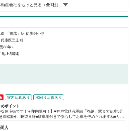
も弊社のリフォームプランナーがご提案5.定期的にご連絡を繋ぎ、有事の
不動産会社をもっと見る（
全
1
社
）
迅速にサポート弊社は専門家同士が連携をとっているため、より多くの知
ございます。お気軽にお問合せください
線 「鵯越」駅 徒歩5分 他
市兵庫区里山町
（築33年）
/ 地上8階建
室内写真あり
水回り写真あり
る
すめポイント
静な住宅街です！＋即内覧可！】■神戸電鉄有馬線「鵯越」駅まで徒歩5分
向き5階部分、眺望良好■駐車場付きで安心してお車を停められますね■リフ
ム歴あり 特徴・オートロックやTVモニター付きインターホンなど安心のセ
リティ・外出中でも受け取り可能な宅配ボックスが完備・収納豊富な間取
奨店