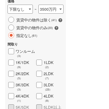
価格
下限なし
3500万円
~
賃貸中の物件は除く
(
41
)
賃貸中の物件のみ
(
20
)
指定なし
(
61
)
間取り
ワンルーム
ワイドバルコニー
（
16
）
（
3
）
1K/1DK
1LDK
（
9
）
（
2
）
2K/2DK
2LDK
（
5
）
（
7
）
3K/3DK
3LDK
（
3
）
（
23
）
4K/4DK
4LDK
（
1
）
（
8
）
5K/5DK
5LDK以上