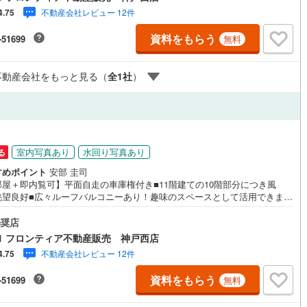
具新調・窓枠塗装、ハウスクリーニング 立地・花谷小学校まで徒歩約17
不動産会社レビュー 12件
4.75
落合中学校まで徒歩約20分 弊社が選ばれる理由 1.お金の扱い方のプロ、
イナンシャルプランナーが資金計画をサポート！2.買い替えなどにも対応
資料をもらう
-51699
無料
る売却専門チームあり！3.たくさんの銀行と繋がりがあるため、最も低金
なるように審査が可能！4.物件のお引渡し後に必要になったお家のリフォ
も弊社のリフォームプランナーがご提案！5.定期的にご連絡を繋ぎ、有事
不動産会社をもっと見る（
全
1
社
）
に迅速にサポートいたします弊社は専門家同士が連携をとっているため、
多くの知見がございます
室内写真あり
水回り写真あり
る
すめポイント
安部 圭司
部屋＋即内覧可】平面自走の車庫権付き■11階建ての10階部分につき風
眺望良好■広々ルーフバルコニーあり！趣味のスペースとして活用できます
下鉄「妙法寺駅」徒歩11分でアクセス良好 特徴・最寄り駅の近くにはショ
ングセンター「リファーレ横尾」など生活に便利な商業施設が揃っていま
奨店
リビング横には6帖の和室がございます。お子様のお部屋や客間など用途多
1 フロンティア不動産販売 神戸西店
す・嬉しい専用ポーチ付き 立地・神戸市立花谷小学校まで徒歩約17分・神
不動産会社レビュー 12件
4.75
東落合中学校まで徒歩約20分 弊社が選ばれる理由 1.お金の扱い方のプ
ファイナンシャルプランナーが資金計画をサポート2.買い替えなどにも対
資料をもらう
-51699
無料
きる売却専門チームあり！3.たくさんの銀行と繋がりがあるため、最も低
になるように審査が可能4.物件のお引渡し後に必要になったお家のリフォ