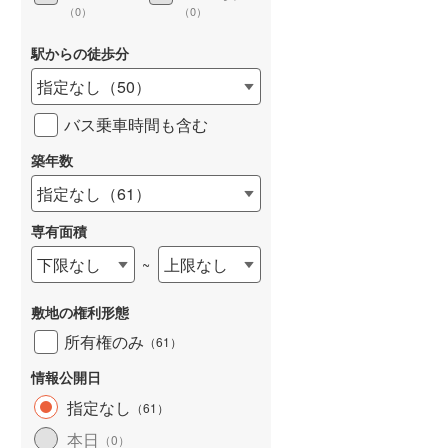
（
0
）
（
0
）
駅からの徒歩分
指定なし
（
50
）
詳しく見る
バス乗車時間も含む
築年数
指定なし
（
61
）
専有面積
下限なし
上限なし
~
敷地の権利形態
所有権のみ
（
61
）
情報公開日
指定なし
（
61
）
本日
（
0
）