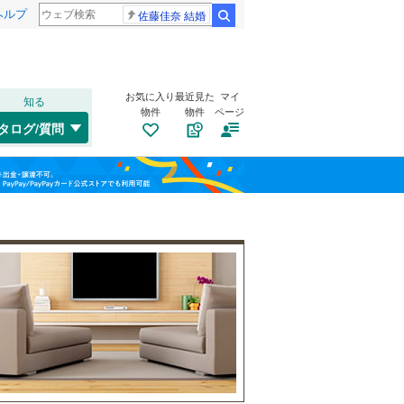
ヘルプ
佐藤佳奈 結婚
検索
お気に入り
最近見た
マイ
知る
物件
物件
ページ
山陽本線（JR西日本）
(
462
)
タログ/質問
姫新線
(
82
)
兵庫区
(
63
)
福島
東西線
(
27
)
(
1
)
(
0
)
(
0
)
垂水区
(
108
)
栃木
群馬
山梨
西区
(
67
)
自転車置き場
（
28
）
明石市
(
118
)
バイク置き場
（
24
）
芦屋市
(
63
)
阪急伊丹線
(
112
)
防犯カメラ
（
5
）
豊岡市
(
1
)
阪神本線
(
411
)
和歌山
西脇市
(
0
)
能勢電鉄妙見線
(
49
)