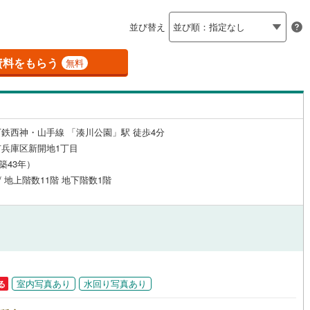
島根
岡山
広島
山口
26
)
三木市
(
1
)
有馬線
(
61
)
神戸電鉄三田線
(
9
)
（
6
）
24時間有人管理
（
2
）
並び替え
公園都市線
6
)
(
14
)
小野市
山陽電鉄本線
(
0
)
(
382
)
香川
愛媛
高知
保存した条件を見る
建ち方、日当たり
線（東西線）
(
136
)
神戸高速線（南北線）
(
44
)
)
丹波篠山市
(
0
)
資料をもらう
無料
佐賀
長崎
熊本
大分
20
）
南向き（南東・南西含む）
)
南あわじ市
(
1
)
地下鉄北神線
(
27
)
神戸新交通六甲アイランド線
(
68
)
（
44
）
)
宍粟市
(
0
)
0
)
京都丹後鉄道宮豊線
(
0
)
戸なし
（
1
）
メゾネット
（
1
）
鉄西神・山手線 「湊川公園」駅 徒歩4分
(
0
)
川辺郡猪名川町
(
6
)
この条件で検索する
この条件で検索する
この条件で検索する
この条件で検索する
この条件で検索する
この条件で検索する
市区町村以下を選択
市区町村を選択す
駅を選択する
兵庫区新開地1丁目
施工・品質・工法関連
美町
(
1
)
加古郡播磨町
(
0
)
（築43年）
 / 地上階数11階 地下階数1階
崎町
（
0
）
(
0
)
神崎郡神河町
免震構造
（
0
）
(
0
)
郡町
総戸数200以上）
(
0
)
佐用郡佐用町
タワー（20階建て以上）
(
0
)
（
0
）
温泉町
(
0
)
室内写真あり
水回り写真あり
る
駅が始発駅
（
1
）
海まで2km以内
（
1
）