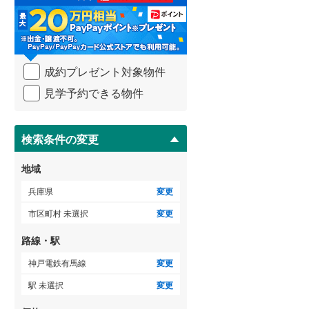
る
・
条
件
ゲストルーム
（
0
）
を
成約プレゼント対象物件
マ
イ
見学予約できる物件
ペ
ＴＶモニタ付インターホン
ー
ジ
（
27
）
に
検索条件の変更
保
存
地域
す
る
兵庫県
変更
市区町村 未選択
変更
路線・駅
神戸電鉄有馬線
変更
駅 未選択
変更