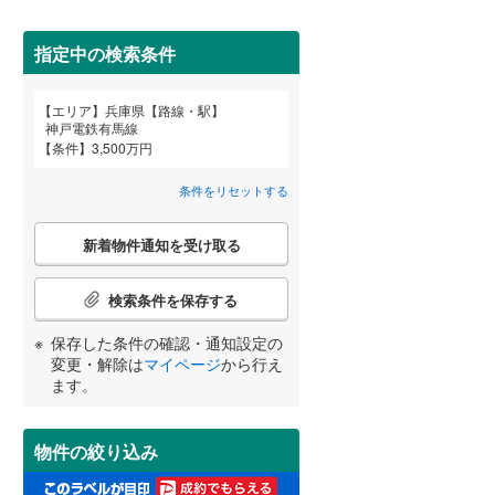
高砂市
(
1
)
神戸電鉄粟生線
(
13
)
三田市
山陽電鉄網干線
(
17
)
(
39
)
指定中の検索条件
神戸新交通ポートアイランド線
養父市
(
0
)
エリア
兵庫県【路線・駅】
(
46
)
宮崎
鹿児島
沖縄
神戸電鉄有馬線
2階以上
（
51
）
朝来市
(
1
)
条件
3,500万円
北条鉄道
(
0
)
加東市
(
1
)
条件をリセットする
最上階
（
2
）
多可郡多可町
(
0
)
こ
する
る
条件をリセットする
条件をリセットする
条件をリセットする
条件をリセットする
条件をリセットする
条件をリセットする
新着物件通知を受け取る
の
神崎郡市川町
(
0
)
検
索
検索条件を保存する
揖保郡太子町
制震構造
（
0
）
(
1
)
条
件
保存した条件の確認・通知設定の
美方郡香美町
低層マンション（4階建て以
(
0
)
で
変更・解除は
マイページ
から行え
下）
（
6
）
通
ます。
知
を
受
物件の絞り込み
け
小学校まで1km以内
（
6
）
取