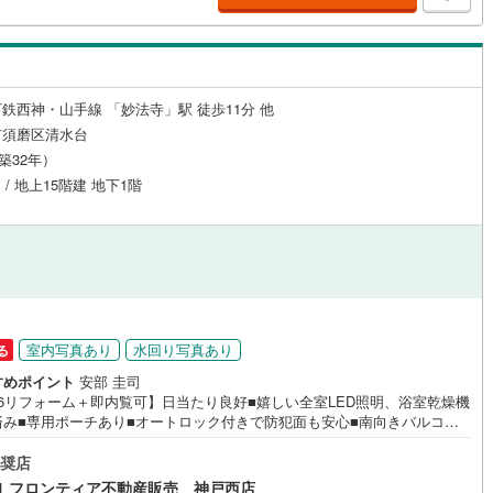
に必要になったお家のリフォームも弊社のリフォームプランナーがご提
5.定期的にご連絡を繋ぎ、有事の際に迅速にサポートいたします弊社は専
同士が連携をとっているため、より多くの知見がございます。お気軽にお
せください！
鉄西神・山手線 「妙法寺」駅 徒歩11分 他
市須磨区清水台
（築32年）
 / 地上15階建 地下1階
室内写真あり
水回り写真あり
る
すめポイント
安部 圭司
.6リフォーム＋即内覧可】日当たり良好■嬉しい全室LED照明、浴室乾燥機
済み■専用ポーチあり■オートロック付きで防犯面も安心■南向きバルコニ
らは海など豊かな景観が見えます リフォーム内容・システムキッチン、ユ
トバス（浴室暖房乾燥機付き）新調・ワイド洗面台、洗濯パン、トイレ新
奨店
クロス、フローリング、CF、ふすま張り替え・畳、ダウンライト、LED照
1 フロンティア不動産販売 神戸西店