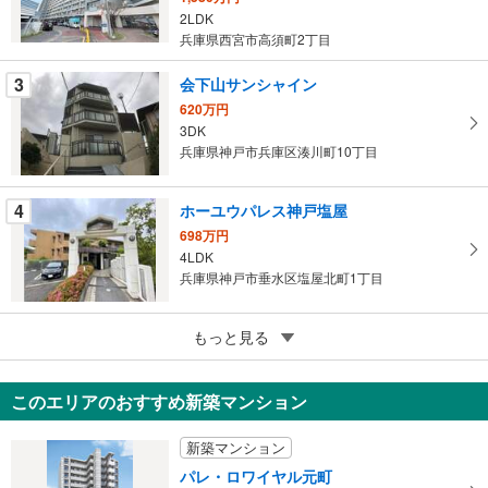
2LDK
イ
兵庫県西宮市高須町2丁目
ペ
ー
3
会下山サンシャイン
ジ
620万円
に
3DK
保
兵庫県神戸市兵庫区湊川町10丁目
存
す
4
ホーユウパレス神戸塩屋
る
698万円
4LDK
兵庫県神戸市垂水区塩屋北町1丁目
5
ワコーレヒルズ塩屋
もっと見る
880万円
3DK
このエリアのおすすめ新築マンション
兵庫県神戸市垂水区東垂水1丁目
新築マンション
パレ・ロワイヤル元町