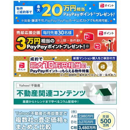
マンションカタログ
教えて！住まいの先生
新築マンション
中古マンション
新築一戸建て
中古一戸建て
注文住宅
土地
売却査定