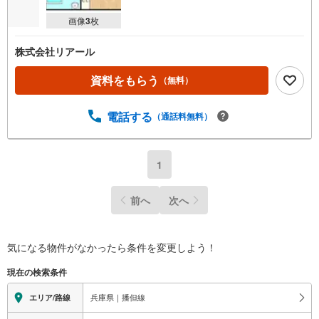
画像
3
枚
株式会社リアール
資料をもらう
（無料）
電話する
（通話料無料）
1
前へ
次へ
気になる物件がなかったら
条件を変更しよう！
現在の検索条件
兵庫県｜播但線
エリア/路線