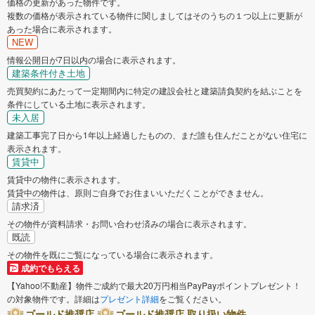
価格の更新があった物件です。
複数の価格が表示されている物件に関しましてはそのうちの１つ以上に更新が
朝来市
淡路市
あった場合に表示されます。
NEW
加東市
川辺郡猪名川町
情報公開日が7日以内の場合に表示されます。
建築条件付き土地
売買契約にあたって一定期間内に特定の建設会社と建築請負契約を結ぶことを
加古郡稲美町
揖保郡太子町
条件にしている土地に表示されます。
未入居
建築工事完了日から1年以上経過したものの、まだ誰も住んだことがない住宅に
表示されます。
賃貸中
賃貸中の物件に表示されます。
賃貸中の物件は、原則ご自身でお住まいいただくことができません。
請求済
その物件が資料請求・お問い合わせ済みの場合に表示されます。
既読
その物件を既にご覧になっている場合に表示されます。
成約でもらえる
【Yahoo!不動産】物件ご成約で最大20万円相当PayPayポイントプレゼント！
の対象物件です。詳細は
プレゼント詳細
をご覧ください。
ゴールド推奨店
ゴールド推奨店 取り扱い物件