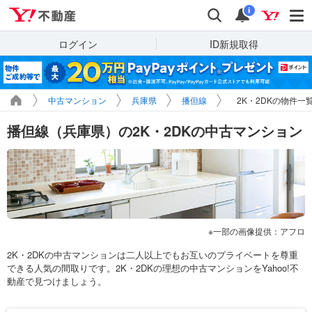
Yahoo!不動産
検索
通知
i
ログイン
ID新規取得
中古マンション
兵庫県
播但線
2K・2DKの物件一
播但線（兵庫県）の2K・2DKの中古マンション
一部の画像提供：アフロ
2K・2DKの中古マンションは二人以上でもお互いのプライベートを尊重
できる人気の間取りです。2K・2DKの理想の中古マンションをYahoo!不
動産で見つけましょう。