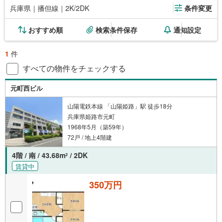
兵庫県｜播但線｜2K/2DK
条件変更
おすすめ順
検索条件保存
通知設定
1
件
すべての物件をチェックする
元町西ビル
山陽電鉄本線 「山陽姫路」駅 徒歩18分
兵庫県姫路市元町
1968年5月（築59年）
72戸 / 地上4階建
4階 / 南 / 43.68m
/ 2DK
2
賃貸中
350万円