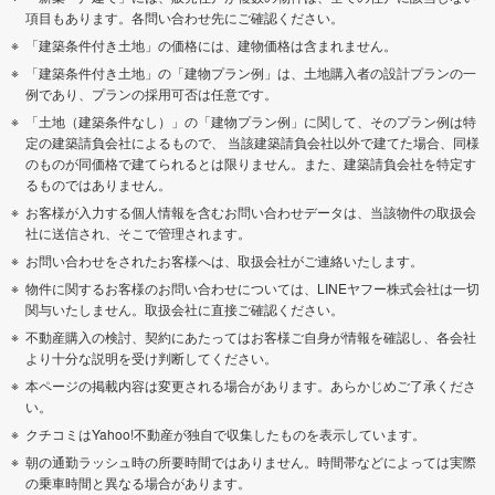
項目もあります。各問い合わせ先にご確認ください。
「建築条件付き土地」の価格には、建物価格は含まれません。
「建築条件付き土地」の「建物プラン例」は、土地購入者の設計プランの一
例であり、プランの採用可否は任意です。
「土地（建築条件なし）」の「建物プラン例」に関して、そのプラン例は特
定の建築請負会社によるもので、 当該建築請負会社以外で建てた場合、同様
のものが同価格で建てられるとは限りません。また、建築請負会社を特定す
るものではありません。
お客様が入力する個人情報を含むお問い合わせデータは、当該物件の取扱会
社に送信され、そこで管理されます。
お問い合わせをされたお客様へは、取扱会社がご連絡いたします。
物件に関するお客様のお問い合わせについては、LINEヤフー株式会社は一切
関与いたしません。取扱会社に直接ご確認ください。
不動産購入の検討、契約にあたってはお客様ご自身が情報を確認し、各会社
より十分な説明を受け判断してください。
本ページの掲載内容は変更される場合があります。あらかじめご了承くださ
い。
クチコミはYahoo!不動産が独自で収集したものを表示しています。
朝の通勤ラッシュ時の所要時間ではありません。時間帯などによっては実際
の乗車時間と異なる場合があります。