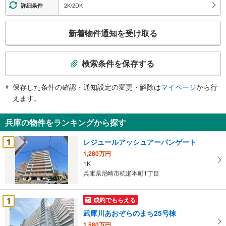
2K/2DK
詳細条件
こ
新着物件通知を受け取る
の
検
索
検索条件を保存する
条
件
保存した条件の確認・通知設定の変更・解除は
マイページ
から行
で
えます。
通
知
兵庫の物件をランキングから探す
を
受
1
レジュールアッシュアーバンゲート
け
1,280万円
取
1K
る
兵庫県尼崎市杭瀬本町1丁目
・
条
1
成約でもらえる
件
武庫川あおぞらのまち25号棟
を
1,580万円
マ