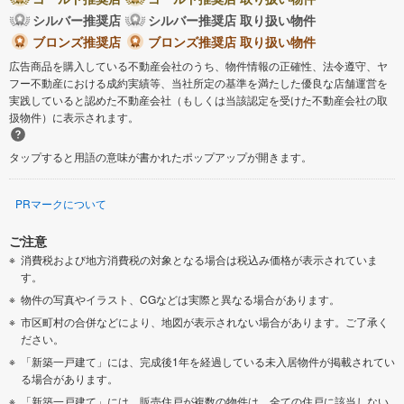
シルバー推奨店
シルバー推奨店 取り扱い物件
ブロンズ推奨店
ブロンズ推奨店 取り扱い物件
広告商品を購入している不動産会社のうち、物件情報の正確性、法令遵守、ヤ
フー不動産における成約実績等、当社所定の基準を満たした優良な店舗運営を
実践していると認めた不動産会社（もしくは当該認定を受けた不動産会社の取
扱物件）に表示されます。
タップすると用語の意味が書かれたポップアップが開きます。
PRマークについて
ご注意
消費税および地方消費税の対象となる場合は税込み価格が表示されていま
す。
物件の写真やイラスト、CGなどは実際と異なる場合があります。
市区町村の合併などにより、地図が表示されない場合があります。ご了承く
ださい。
「新築一戸建て」には、完成後1年を経過している未入居物件が掲載されてい
る場合があります。
「新築一戸建て」には、販売住戸が複数の物件は、全ての住戸に該当しない