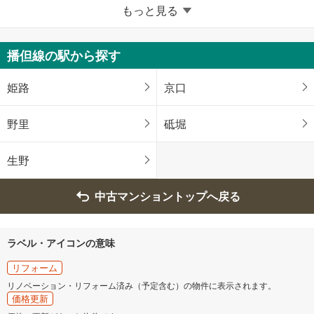
兵庫県のそのほかの地域
もっと見る
姫路市
尼崎市
播但線の駅から探す
明石市
西宮市
姫路
京口
洲本市
芦屋市
野里
砥堀
伊丹市
豊岡市
生野
加古川市
赤穂市
中古マンショントップへ戻る
宝塚市
三木市
ラベル・アイコンの意味
高砂市
川西市
リフォーム
リノベーション・リフォーム済み（予定含む）の物件に表示されます。
三田市
南あわじ市
価格更新