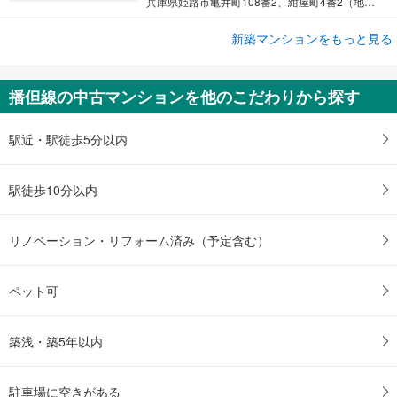
兵庫県姫路市亀井町108番2、紺屋町4番2（地番）
新築マンションをもっと見る
新築マンション
プレディア姫路
3,998万円～4,599万円
播但線の中古マンションを他のこだわりから探す
2LDK～3LDK
兵庫県姫路市東延末3丁目1番1（地番）
駅近・駅徒歩5分以内
駅徒歩10分以内
リノベーション・リフォーム済み（予定含む）
ペット可
築浅・築5年以内
駐車場に空きがある