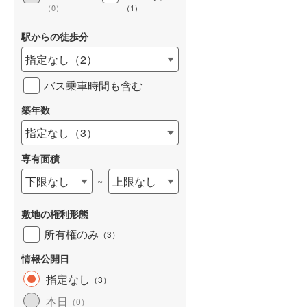
（
0
）
（
1
）
駅からの徒歩分
指定なし
（
2
）
詳しく見る
バス乗車時間も含む
築年数
指定なし
（
3
）
専有面積
下限なし
上限なし
~
敷地の権利形態
所有権のみ
（
3
）
情報公開日
指定なし
（
3
）
本日
（
0
）