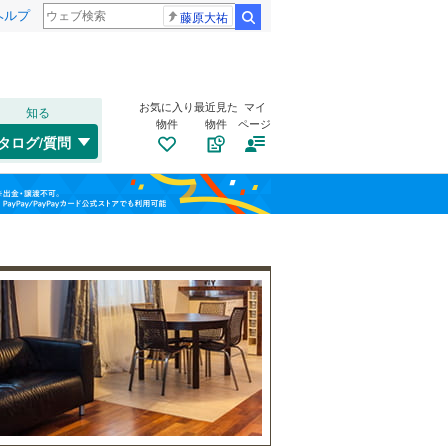
ヘルプ
藤原大祐
検索
お気に入り
最近見た
マイ
知る
物件
物件
ページ
山陽本線（JR西日本）
(
56
)
タログ/質問
姫新線
(
13
)
兵庫区
(
1
)
福島
東西線
(
3
)
(
0
)
垂水区
(
17
)
栃木
群馬
山梨
西区
(
16
)
自転車置き場
（
2
）
明石市
(
12
)
バイク置き場
（
1
）
芦屋市
(
10
)
阪急伊丹線
(
8
)
防犯カメラ
（
0
）
豊岡市
(
0
)
阪神本線
(
47
)
和歌山
西脇市
(
0
)
能勢電鉄妙見線
(
12
)