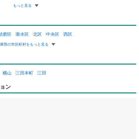
もっと見る
須磨区
垂水区
北区
中央区
西区
兵庫県の市区町村をもっと見る
横山
三田本町
三田
ョン