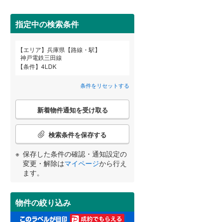
高砂市
(
0
)
神戸電鉄粟生線
(
1
)
三田市
山陽電鉄網干線
(
3
)
(
5
)
指定中の検索条件
神戸新交通ポートアイランド線
(
7
)
養父市
(
0
)
エリア
兵庫県【路線・駅】
宮崎
鹿児島
沖縄
神戸電鉄三田線
北条鉄道
(
0
)
2階以上
（
3
）
朝来市
(
0
)
条件
4LDK
加東市
(
0
)
条件をリセットする
最上階
（
0
）
多可郡多可町
(
0
)
こ
する
る
条件をリセットする
条件をリセットする
条件をリセットする
条件をリセットする
条件をリセットする
条件をリセットする
新着物件通知を受け取る
の
神崎郡市川町
(
0
)
検
索
検索条件を保存する
揖保郡太子町
制震構造
（
0
）
(
0
)
条
件
保存した条件の確認・通知設定の
美方郡香美町
低層マンション（4階建て以
(
0
)
で
変更・解除は
マイページ
から行え
下）
（
0
）
通
ます。
知
を
受
物件の絞り込み
け
小学校まで1km以内
（
0
）
取