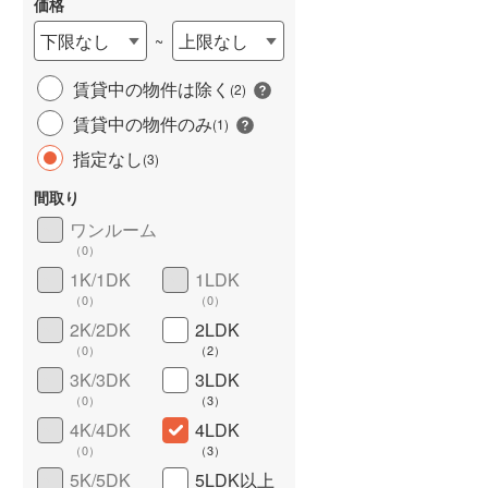
価格
下限なし
上限なし
~
賃貸中の物件は除く
(
2
)
賃貸中の物件のみ
(
1
)
指定なし
(
3
)
間取り
ワンルーム
ワイドバルコニー
（
2
）
（
0
）
1K/1DK
1LDK
（
0
）
（
0
）
2K/2DK
2LDK
（
0
）
（
2
）
3K/3DK
3LDK
（
0
）
（
3
）
4K/4DK
4LDK
（
0
）
（
3
）
5K/5DK
5LDK以上