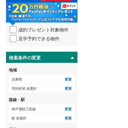
る
・
条
件
ゲストルーム
（
0
）
を
成約プレゼント対象物件
マ
イ
見学予約できる物件
ペ
ＴＶモニタ付インターホン
ー
ジ
（
2
）
に
検索条件の変更
保
存
地域
す
る
兵庫県
変更
市区町村 未選択
変更
路線・駅
神戸電鉄三田線
変更
駅 未選択
変更