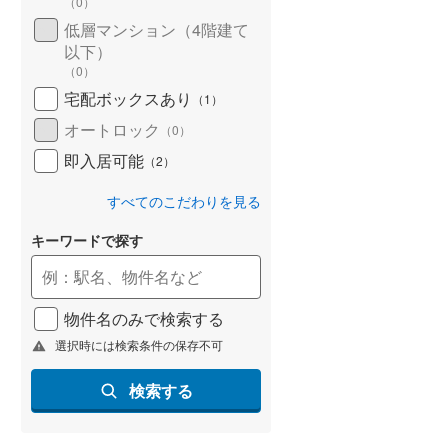
（
0
）
低層マンション（4階建て
以下）
（
0
）
宅配ボックスあり
（
1
）
オートロック
（
0
）
即入居可能
（
2
）
すべてのこだわりを見る
キーワードで探す
物件名のみで検索する
選択時には検索条件の保存不可
検索する