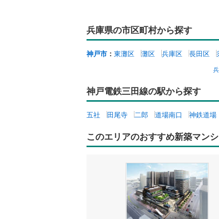
兵庫県の市区町村から探す
神戸市
：
東灘区
灘区
兵庫区
長田区
神戸電鉄三田線の駅から探す
五社
田尾寺
二郎
道場南口
神鉄道場
このエリアのおすすめ新築マンシ