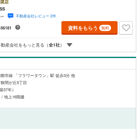
奨店
SS
不動産会社レビュー 2件
-.--
ルジュサービス
（
0
）
キッズルーム
（
0
）
資料をもらう
-56181
無料
不動産会社をもっと見る（
全
1
社
）
0
）
オール電化
（
0
）
全体
都市線 「フラワータウン」駅 徒歩3分 他
狭間が丘5丁目
リー住宅
（
2
）
（築37年）
 / 地上16階建
ダイニング15畳以上