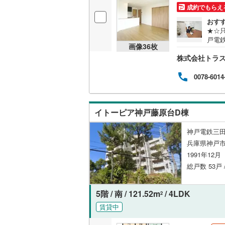
成約でもらえ
独立型キ
おす
★☆
戸電鉄
浴室
画像
36
枚
風良好
株式会社トラ
室収
浴室乾燥
集約
ーパ
0078-6014
ン新
バルコニー、
具新
ホー
ルーフバ
イトーピア神戸藤原台D棟
帯も
♪〇
西宮
収納
神戸電鉄三田
兵庫県神戸市
ウォーク
1991年12
（
1
）
総戸数 53戸
販売、価格、
5階 / 南 / 121.52m
/ 4LDK
2
賃貸中
即入居可