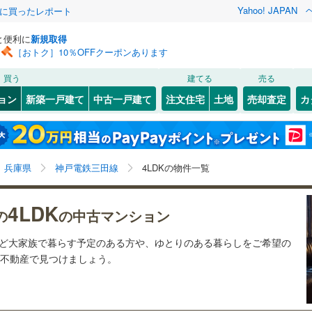
Yahoo! JAPAN
際に買ったレポート
と便利に
新規取得
［おトク］10％OFFクーポンあります
検索条件を保存しました
買う
建てる
売る
（JR西日本）
(
48
)
福知山線
(
26
)
リノベーション
ョン
新築一戸建て
中古一戸建て
注文住宅
土地
売却査定
カ
この検索条件の新着物件通知は、
マイページ
から設定できます。
1
)
播但線
(
14
)
ション・リフォーム
築古・築30年以上
（
3
）
3
)
灘区
(
9
)
岩手
宮城
秋田
山形
山陰本線
(
0
)
)
(
1
)
(
0
)
(
0
)
(
0
)
(
1
)
(
0
)
)
須磨区
(
11
)
兵庫県、神戸電鉄三田線、4LDK
神奈川
埼玉
千葉
茨城
線
(
17
)
兵庫県
神戸電鉄三田線
4LDKの物件一覧
中央区
(
9
)
クスあり
（
1
）
24時間ゴミ出し可
（
0
）
長野
富山
石川
福井
地下鉄西神・山手線
(
35
)
神戸市営地下鉄海岸線
(
2
)
4LDK
0
)
尼崎市
(
9
)
の
の中古マンション
検索条件を保存する
ルーム
（
0
）
エレベーター
（
3
）
閉じる
閉じる
お気に入りリストを見る
お気に入りリストを見る
閉じる
閉じる
9
)
洲本市
(
0
)
岐阜
静岡
三重
本線
(
42
)
阪急今津線
(
42
)
など大家族で暮らす予定のある方や、ゆとりのある暮らしをご希望の
きあり（近隣を含む）
オートロック
（
0
）
マイページ
o!不動産で見つけましょう。
)
相生市
(
0
)
線
(
13
)
阪急宝塚本線
(
25
)
兵庫
京都
滋賀
奈良
(
1
)
赤穂市
(
2
)
川線
(
12
)
阪神なんば線
(
7
)
約