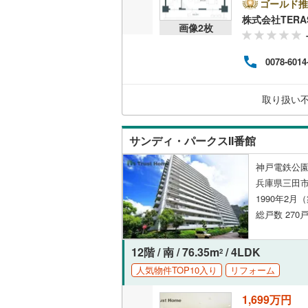
ゴールド推
株式会社TERA
共用施設
画像
2
枚
コンシェ
0078-6014
設備
取り扱い
床暖房
（
サンディ・パークスII番館
間取り、居室
神戸電鉄公園
兵庫県三田市
バリアフ
1990年2月
総戸数 270戸
LD
リビング
12階 / 南 / 76.35m
/ 4LDK
2
（
1
）
人気物件TOP10入り
リフォーム
1,699万円
キッチン