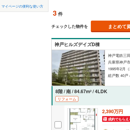
中国
鳥取
宝塚市
(
3
神戸電鉄
マイページの便利な使い方
ペット可
3
件
川西市
神戸電鉄
(
1
四国
徳島
配置、向き、
神戸高速
加西市
(
0
まとめて
チェックした物件を
九州・沖縄
福岡
神戸市営
角住戸
（
丹波市
(
0
神戸ヒルズデイズD棟
智頭急行
(
淡路市
(
0
階下に住
神戸電鉄三田
たつの市
0
0
0
0
0
0
兵庫県神戸市
該当物件
該当物件
該当物件
該当物件
該当物件
該当物件
件
件
件
件
件
件
構造・規模・
加古郡稲
1995年2月
総戸数 40戸 
神崎郡福
耐震構造
赤穂郡上
大規模（
8階 / 南 / 84.67m
/ 4LDK
2
（
1
）
リフォーム
美方郡新
2,390万円
立地
成約でもらえ
最寄りの