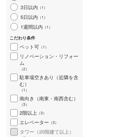
3日以内
（
1
）
5日以内
（
1
）
1週間以内
（
1
）
こだわり条件
ペット可
（
1
）
リノベーション・リフォー
ム
（
2
）
駐車場空きあり（近隣を含
む）
（
1
）
南向き（南東・南西含む）
（
3
）
2階以上
（
3
）
エレベーター
（
3
）
タワー（20階建て以上）