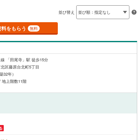
島根
岡山
広島
山口
0
)
三木市
(
0
)
有馬線
(
8
)
神戸電鉄三田線
(
3
)
（
1
）
24時間有人管理
（
0
）
並び替え
公園都市線
0
)
(
3
)
小野市
山陽電鉄本線
(
0
)
(
50
)
香川
愛媛
高知
保存した条件を見る
建ち方、日当たり
線（東西線）
(
3
)
神戸高速線（南北線）
(
0
)
)
丹波篠山市
(
0
)
資料をもらう
無料
佐賀
長崎
熊本
大分
地下鉄北神線
(
1
)
神戸新交通六甲アイランド線
(
6
)
0
）
南向き（南東・南西含む）
)
南あわじ市
(
0
)
（
3
）
0
)
京都丹後鉄道宮豊線
(
0
)
)
宍粟市
(
0
)
戸なし
（
0
）
メゾネット
（
0
）
線 「田尾寺」駅 徒歩15分
(
0
)
川辺郡猪名川町
(
1
)
この条件で検索する
この条件で検索する
この条件で検索する
この条件で検索する
この条件で検索する
この条件で検索する
市区町村以下を選択
市区町村を選択す
駅を選択する
北区藤原台北町5丁目
施工・品質・工法関連
美町
(
0
)
加古郡播磨町
(
0
)
（築32年）
/ 地上階数11階
崎町
（
0
）
(
0
)
神崎郡神河町
免震構造
（
0
）
(
0
)
郡町
総戸数200以上）
(
0
)
佐用郡佐用町
タワー（20階建て以上）
(
0
)
（
0
）
温泉町
(
0
)
る
駅が始発駅
（
0
）
海まで2km以内
（
0
）