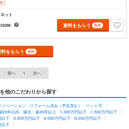
W
応
ドネット
ン内見(相談)可
（
1
）
IT重説可
（
2
）
資料をもらう
-53296
無料
ン対応とは？
資料をもらう
無料
前へ
1
次へ
を他のこだわりから探す
リノベーション・リフォーム済み（予定含む）
ペット可
築20年以内
築古・築30年以上
1,000万円以下
1,500万円以下
万円以下
3,500万円以下
4,000万円以下
5,000万円以下
万円以下