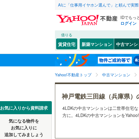
AIに「仕事用イヤホン選んで」と頼んで実
IDでもっ
ログイン
借りる
北海道
JR
北海道
東海道本線
こだわり条件
リフォーム、
賃貸住宅
新築マンション
中古マンシ
加古川線
(
リノベー
神戸市
東灘区
(
1
東北
青森
（
2
）
赤穂線
(
2
)
(
0
)
(
1
)
(
0
長田区
(
0
関東
東京
山陽新幹
Yahoo!不動産トップ
中古マンション
共用設備
北区
(
5
)
宅配ボッ
信越・北陸
新潟
地下鉄
神戸市営
兵庫県のそのほ
姫路市
(
2
神戸電鉄三田線（兵庫県）
トランク
かの地域
西宮市
(
3
東海
愛知
私鉄・その他
阪急神戸
お気に入りから資料請求
4LDKの中古マンションは二世帯住宅
駐車場空
方に。4LDKの中古マンションをYaho
伊丹市
(
8
阪急甲陽
気になる物件を
（
1
）
近畿
大阪
お気に入りに
加古川市
阪神武庫
追加してみましょう
管理・管理規