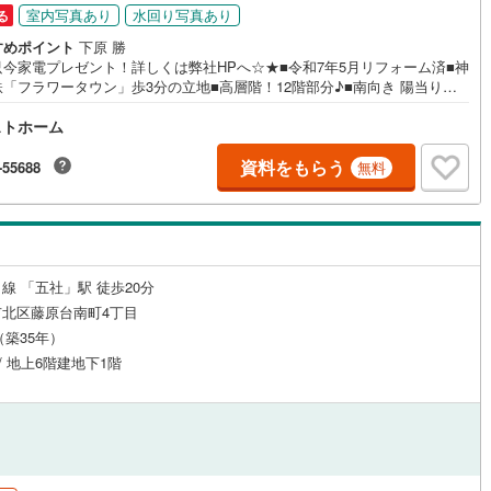
室内写真あり
水回り写真あり
る
ッチン
（
0
）
対面キッチン
（
2
）
すめポイント
下原 勝
只今家電プレゼント！詳しくは弊社HPへ☆★■令和7年5月リフォーム済■神
「フラワータウン」歩3分の立地■高層階！12階部分♪■南向き 陽当り通
■76.35平米の4LDK■バルコニーに面した明るいリビング■収納充実！居
ストホーム
納、ウォークインCL■食洗機付！お料理の後片付けをサポート◎■水回りが
機あり
（
2
）
浴室に窓あり
（
0
）
された家事動線良好な間取■全室洋室でお掃除かんたん♪■小・中学校、ス
ー、病院が徒歩10分圏内で生活便利〈リフォーム内容〉・システムキッチ
資料をもらう
-55688
無料
調・洗面化粧台新調・ユニットバス新調・温水洗浄便座付トイレ新調・建
庭
調・給湯器新調・クロス貼替・フローリング貼替などお家探しはトラスト
ムにお任せください！ご相談はお気軽に♪〇定休日はございません。お時間
ルコニー
（
0
）
専用庭
（
0
）
、お客様のご都合に可能な限りおこたえします♪〇急なご予約も大歓迎です
住宅ローン相談、買替相談もお任せください！〇神戸市全域、明石・芦屋・
・宝塚・三田市など 幅広いエリアで物件のご紹介が可能です♪
線 「五社」駅 徒歩20分
北区藤原台南町4丁目
インクローゼット
月（築35年）
 / 地上6階建地下1階
契約、入居関連など
能
（
2
）