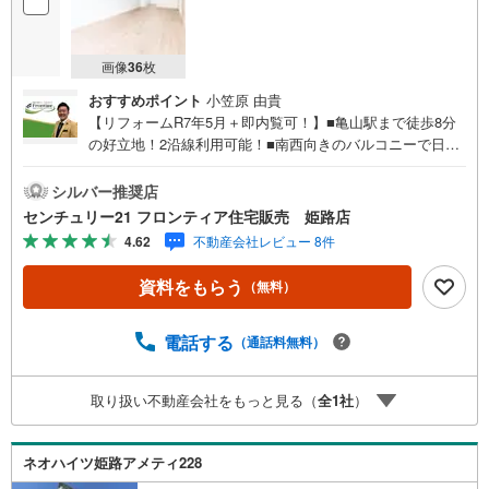
画像
36
枚
おすすめポイント
小笠原 由貴
【リフォームR7年5月＋即内覧可！】■亀山駅まで徒歩8分
の好立地！2沿線利用可能！■南西向きのバルコニーで日当
たり良好！明るいLDK！■来客用やシアタールームなど和室
を多目的に利用可能 特徴・エレベーター付きなので重い荷
シルバー推奨店
物がある日でも安心です・TVモニターフォンが付いている
センチュリー21 フロンティア住宅販売 姫路店
ので、防犯面もバッチリ！・洋室と和室がLDKの隣にある
4.62
不動産会社レビュー 8件
ので使い勝手がよさそうな間取になっています リフォーム
内容・ガスコンロ交換・キッチンSレバー交換・浴室新
資料をもらう
（無料）
調・洗濯水栓、パン交換・ドアレバー交換・TVモニターフ
ォン・クロス全室張替え 他 立地・飾磨小学校まで徒歩約
15分・飾磨中部中学校まで徒歩約11分 弊社が選ばれる理由
電話する
（通話料無料）
1.お金の扱い方のプロ、ファイナンシャルプランナーが資
金計画をサポート！2.買い替えなどにも対応できる売却専
取り扱い不動産会社をもっと見る（
全
1
社
）
門チームあり！3.たくさんの銀行と繋がりがあるため、最
も低金利になるように審査が可能！弊社は専門家同士が連
携をとっているため、より多くの知見がございます。
ネオハイツ姫路アメティ228