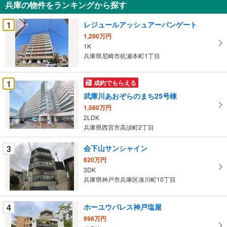
兵庫の物件をランキングから探す
を
受
1
レジュールアッシュアーバンゲート
け
1,280万円
取
1K
る
兵庫県尼崎市杭瀬本町1丁目
・
条
1
成約でもらえる
件
武庫川あおぞらのまち25号棟
を
1,580万円
マ
2LDK
イ
兵庫県西宮市高須町2丁目
ペ
ー
3
会下山サンシャイン
ジ
620万円
に
3DK
保
兵庫県神戸市兵庫区湊川町10丁目
存
す
4
ホーユウパレス神戸塩屋
る
698万円