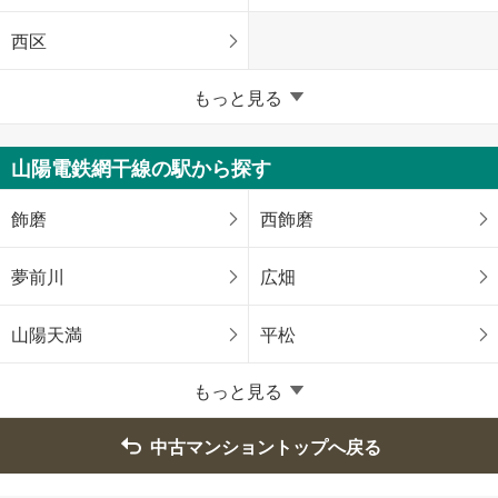
西区
兵庫県のそのほかの地域
もっと見る
姫路市
尼崎市
山陽電鉄網干線の駅から探す
明石市
西宮市
飾磨
西飾磨
芦屋市
伊丹市
夢前川
広畑
加古川市
赤穂市
山陽天満
平松
宝塚市
川西市
もっと見る
三田市
淡路市
中古マンショントップへ戻る
川辺郡猪名川町