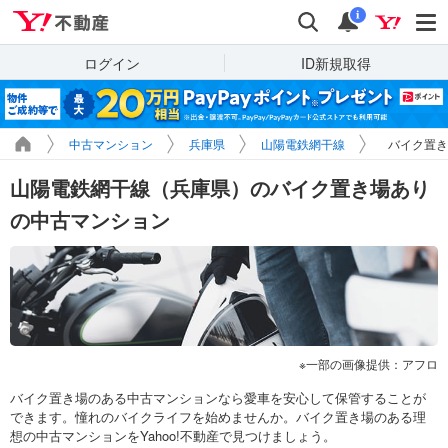
Yahoo!不動産
検索
通知
i
ログイン
ID新規取得
中古マンション
兵庫県
山陽電鉄網干線
バイク置き
山陽電鉄網干線（兵庫県）のバイク置き場あり
の中古マンション
一部の画像提供：アフロ
バイク置き場のある中古マンションなら愛車を安心して保管することが
できます。憧れのバイクライフを始めませんか。バイク置き場のある理
想の中古マンションをYahoo!不動産で見つけましょう。