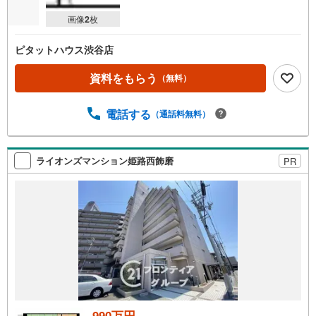
画像
2
枚
ピタットハウス渋谷店
資料をもらう
（無料）
電話する
（通話料無料）
ライオンズマンション姫路西飾磨
PR
990万円