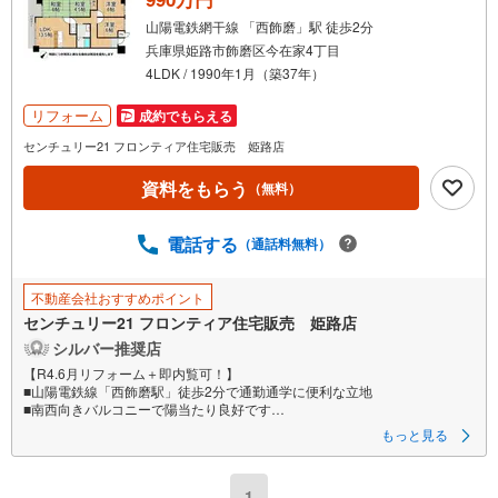
山陽電鉄網干線 「西飾磨」駅 徒歩2分
兵庫県姫路市飾磨区今在家4丁目
4LDK / 1990年1月（築37年）
リフォーム
成約でもらえる
センチュリー21 フロンティア住宅販売 姫路店
資料をもらう
（無料）
電話する
（通話料無料）
不動産会社おすすめポイント
センチュリー21 フロンティア住宅販売 姫路店
シルバー推奨店
【R4.6月リフォーム＋即内覧可！】
■山陽電鉄線「西飾磨駅」徒歩2分で通勤通学に便利な立地
■南西向きバルコニーで陽当たり良好です
■収納付のお部屋もあり荷物がスッキリ片付きます
もっと見る
リフォーム内容
・キッチン/浴室/洗面台/トイレ
1
・建具/畳、襖、全室クロス、床張替え