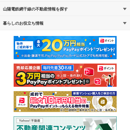
山陽電鉄網干線の不動産情報を探す
路線・駅から探す
地域から探す
暮らしのお役立ち情報
不動産・住宅
賃貸住宅
通勤・通学時間から探す
地図から探す
マンションカタログ
教えて！住まいの先生
新築マンション
中古マンション
新築一戸建て
中古一戸建て
注文住宅
土地
売却査定