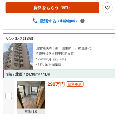
イル・CF）・エアコンキャプ交換・ハウスクリーニング・
資料をもらう
（無料）
シーリング交換・スイッチ交換その他 立地・姫路市立津田
小学校まで徒歩約11分・姫路市立飾磨西中学校まで徒歩約1
9分 弊社が選ばれる理由 1.お金の扱い方のプロ、ファイナ
電話する
（通話料無料）
ンシャルプランナーが資金計画をサポート！2.買い替えな
どにも対応できる売却専門チームあり！3.たくさんの銀行
と繋がりがあるため、最も低金利になるように審査が可
サンパレス21姫路
能！弊社は専門家同士が連携をとっているため、より多く
の知見がございます。お気軽にお問合せください！
山陽電鉄網干線 「山陽網干」駅 徒歩7分
兵庫県姫路市網干区新在家
1990年6月（築37年）
43戸 / 地上10階建
9階 / 北西 / 24.38m
/ 1DK
2
290万円
価格更新
画像
11
枚