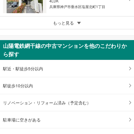
4LDK
兵庫県神戸市垂水区塩屋北町1丁目
5
ワコーレヒルズ塩屋
もっと見る
880万円
3DK
兵庫県神戸市垂水区東垂水1丁目
山陽電鉄網干線の中古マンションを他のこだわりか
ら探す
駅近・駅徒歩5分以内
駅徒歩10分以内
リノベーション・リフォーム済み（予定含む）
駐車場に空きがある