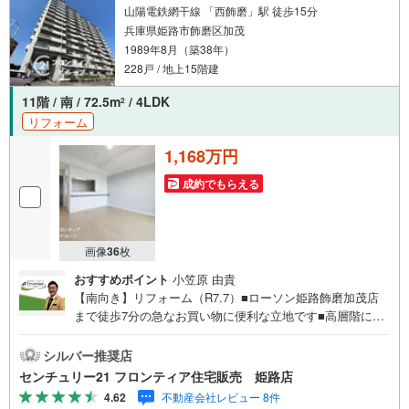
山陽電鉄網干線 「西飾磨」駅 徒歩15分
兵庫県姫路市飾磨区加茂
1989年8月（築38年）
228戸 / 地上15階建
11階 / 南 / 72.5m
/ 4LDK
2
リフォーム
1,168万円
成約でもらえる
画像
36
枚
おすすめポイント
小笠原 由貴
【南向き】リフォーム（R7.7）■ローソン姫路飾磨加茂店
まで徒歩7分の急なお買い物に便利な立地です■高層階につ
き眺望、通風、陽当たり良好です■エレベーターが2基付い
てるのでスムーズに移動ができますね リフォーム内容・キ
シルバー推奨店
ッチン新調・浴室新調・ウォシュレット交換・洗濯水栓・
センチュリー21 フロンティア住宅販売 姫路店
パン交換・洗面台新調・トイレ新調・TVモニターフォン・
4.62
不動産会社レビュー 8件
クロス全室張替え・ソフト巾木交換・床 上張り（フロアタ