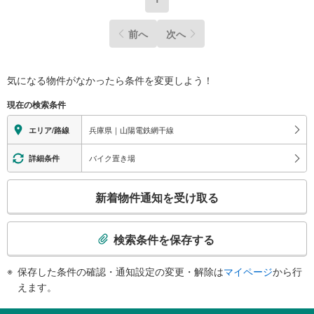
・洗濯水栓、パン交換
・木部塗装工事
前へ
次へ
・戸当たり交換
立地
・津田小学校まで徒歩約11分
・飾磨西中学校まで徒歩約18分
気になる物件がなかったら
条件を変更しよう！
弊社が選ばれる理由
現在の検索条件
1.お金の扱い方のプロ、ファイナンシャルプランナーが資金計画をサポー
ト！
兵庫県｜山陽電鉄網干線
エリア/路線
2.買い替えなどにも対応できる売却専門チームあり！
3.たくさんの銀行と繋がりがあるため、最も低金利になるように審査が可
能！
バイク置き場
詳細条件
4.物件のお引渡し後に必要になったお家のリフォームも弊社のリフォームプ
ランナーがご提案！
こ
5.定期的にご連絡を繋ぎ、有事の際に迅速にサポートいたします
新着物件通知を受け取る
の
弊社は専門家同士が連携をとっているため、より多くの知見がございま
検
す。
索
お気軽にお問合せください！
検索条件を保存する
条
件
保存した条件の確認・通知設定の変更・解除は
マイページ
から行
で
えます。
通
知