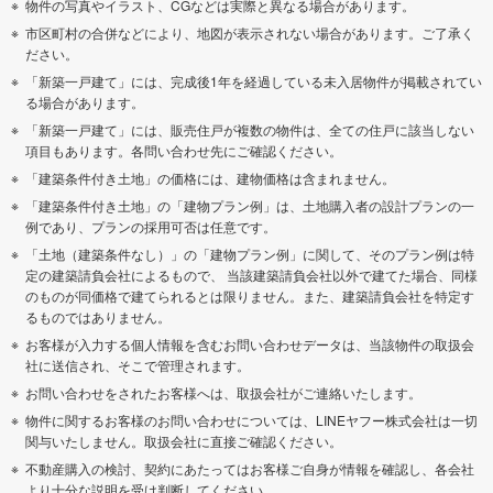
物件の写真やイラスト、CGなどは実際と異なる場合があります。
市区町村の合併などにより、地図が表示されない場合があります。ご了承く
ださい。
「新築一戸建て」には、完成後1年を経過している未入居物件が掲載されてい
る場合があります。
「新築一戸建て」には、販売住戸が複数の物件は、全ての住戸に該当しない
項目もあります。各問い合わせ先にご確認ください。
「建築条件付き土地」の価格には、建物価格は含まれません。
「建築条件付き土地」の「建物プラン例」は、土地購入者の設計プランの一
例であり、プランの採用可否は任意です。
「土地（建築条件なし）」の「建物プラン例」に関して、そのプラン例は特
定の建築請負会社によるもので、 当該建築請負会社以外で建てた場合、同様
のものが同価格で建てられるとは限りません。また、建築請負会社を特定す
るものではありません。
お客様が入力する個人情報を含むお問い合わせデータは、当該物件の取扱会
社に送信され、そこで管理されます。
お問い合わせをされたお客様へは、取扱会社がご連絡いたします。
物件に関するお客様のお問い合わせについては、LINEヤフー株式会社は一切
関与いたしません。取扱会社に直接ご確認ください。
不動産購入の検討、契約にあたってはお客様ご自身が情報を確認し、各会社
より十分な説明を受け判断してください。