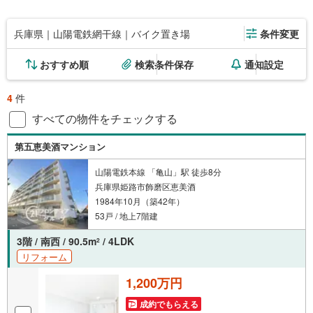
兵庫県｜山陽電鉄網干線｜バイク置き場
条件変更
おすすめ順
検索条件保存
通知設定
4
件
すべての物件をチェックする
第五恵美酒マンション
山陽電鉄本線 「亀山」駅 徒歩8分
兵庫県姫路市飾磨区恵美酒
1984年10月（築42年）
53戸 / 地上7階建
3階 / 南西 / 90.5m
/ 4LDK
2
リフォーム
1,200万円
成約でもらえる