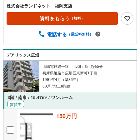
株式会社ランドネット 福岡支店
資料をもらう
（無料）
電話する
（通話料無料）
デアリックス広畑
山陽電鉄網干線 「広畑」駅 徒歩5分
兵庫県姫路市広畑区東新町1丁目
1991年4月（築36年）
60戸 / 地上8階建
3階 / 南東 / 15.47m
/ ワンルーム
2
賃貸中
150万円