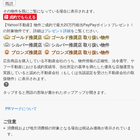
既読
その物件を既にご覧になっている場合に表示されます。
成約でもらえる
【Yahoo!不動産】物件ご成約で最大20万円相当PayPayポイントプレゼント！
の対象物件です。詳細は
プレゼント詳細
をご覧ください。
ゴールド推奨店
ゴールド推奨店 取り扱い物件
シルバー推奨店
シルバー推奨店 取り扱い物件
ブロンズ推奨店
ブロンズ推奨店 取り扱い物件
広告商品を購入している不動産会社のうち、物件情報の正確性、法令遵守、ヤ
フー不動産における成約実績等、当社所定の基準を満たした優良な店舗運営を
実践していると認めた不動産会社（もしくは当該認定を受けた不動産会社の取
扱物件）に表示されます。
タップすると用語の意味が書かれたポップアップが開きます。
PRマークについて
ご注意
消費税および地方消費税の対象となる場合は税込み価格が表示されていま
す。