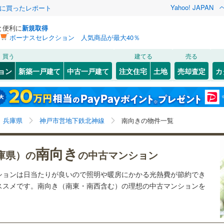
Yahoo! JAPAN
際に買ったレポート
と便利に
新規取得
ボーナスセレクション 人気商品が最大40％
検索条件を保存しました
買う
建てる
売る
（JR西日本）
(
482
)
福知山線
(
183
)
リノベーション
ョン
新築一戸建て
中古一戸建て
注文住宅
土地
売却査定
カ
この検索条件の新着物件通知は、
マイページ
から設定できます。
13
)
播但線
(
79
)
ション・リフォーム
築古・築30年以上
（
19
）
07
)
灘区
(
59
)
岩手
宮城
秋田
山形
山陰本線
(
0
)
6
)
須磨区
(
73
)
兵庫県、神戸市営地下鉄北神線、南向き（南東・南西含
神奈川
埼玉
千葉
茨城
線
(
112
)
兵庫県
神戸市営地下鉄北神線
南向きの物件一覧
中央区
(
111
)
む）
クスあり
（
2
）
24時間ゴミ出し可
（
1
）
長野
富山
石川
福井
地下鉄西神・山手線
(
259
)
神戸市営地下鉄海岸線
(
64
)
南向き
10
)
尼崎市
(
102
)
庫県）の
の中古マンション
ルーム
（
3
）
エレベーター
（
19
）
閉じる
閉じる
お気に入りリストを見る
お気に入りリストを見る
閉じる
閉じる
35
)
洲本市
(
0
)
岐阜
静岡
三重
本線
(
416
)
阪急今津線
(
224
)
ションは日当たりが良いので照明や暖房にかかる光熱費が節約でき
検索条件を保存する
きあり（近隣を含む）
オートロック
（
5
）
ススメです。南向き（南東・南西含む）の理想の中古マンションを
8
)
相生市
(
0
)
線
(
91
)
阪急宝塚本線
(
118
)
マイページ
兵庫
京都
滋賀
奈良
(
23
)
赤穂市
(
2
)
川線
(
50
)
阪神なんば線
(
26
)
約