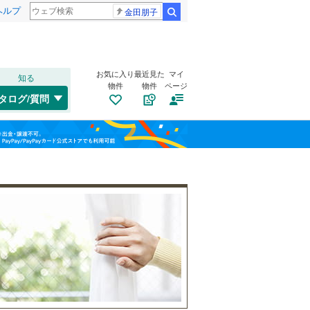
ヘルプ
金田朋子
検索
お気に入り
最近見た
マイ
知る
物件
物件
ページ
山陽本線（JR西日本）
(
388
)
タログ/質問
姫新線
(
75
)
兵庫区
(
42
)
福島
東西線
(
21
)
垂水区
(
101
)
栃木
群馬
山梨
西区
(
63
)
自転車置き場
（
15
）
明石市
(
95
)
バイク置き場
（
7
）
芦屋市
(
81
)
阪急伊丹線
(
94
)
防犯カメラ
（
0
）
豊岡市
(
0
)
阪神本線
(
440
)
和歌山
西脇市
(
0
)
能勢電鉄妙見線
(
37
)