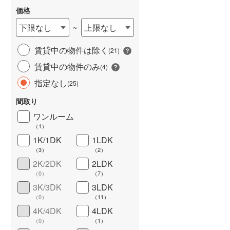
価格
下限なし
上限なし
~
賃貸中の物件は除く
(
21
)
賃貸中の物件のみ
(
4
)
指定なし
(
25
)
間取り
ワイドバルコニー
（
4
）
ワンルーム
（
1
）
1K/1DK
1LDK
（
3
）
（
2
）
2K/2DK
2LDK
（
0
）
（
7
）
3K/3DK
3LDK
（
0
）
（
11
）
4K/4DK
4LDK
（
0
）
（
1
）