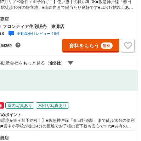
年7月リノベ物件＋即予約可！】使い勝手の良い3LDK■阪急神戸線「春日
応
駅徒歩10分の好立地！■南西向きで陽当たり良好です■LDK17帖以上あ
ご家族でも広々お過ごしいただけます 特徴・2駅2沿線利用可能で各方面へ
ン内見(相談)可
（
18
）
IT重説可
（
6
）
セス良好・小中学校徒歩6分以内で、お子様の通学にも安心です・全居室に
奨店
がありお部屋がスッキリ片付きます・周辺には商業施設が多く、生活至便
1 フロンティア住宅販売 東灘店
です リフォーム内容・キッチン/ユニットバス/洗面化粧台/トイレ/配管/
不動産会社レビュー 16件
5.0
新規交換・クロス全室/床新規貼替・ハウスクリーニング など 立地・雲中
ン対応とは？
まで徒歩約6分・葺合中学校まで徒歩約4分 弊社が選ばれる理由 1.お金の
資料をもらう
-54369
無料
方のプロ、ファイナンシャルプランナーが資金計画をサポート！2.買い替
どにも対応できる売却専門チームあり！3.たくさんの銀行と繋がりがある
、最も低金利になるように審査が可能！4.物件のお引渡し後に必要になっ
不動産会社をもっと見る（
全
2
社
）
家のリフォームも弊社のリフォームプランナーがご提案！
室内写真あり
水回り写真あり
る
すめポイント
辺環境充実＋即予約可！】■阪急神戸線「春日野道駅」まで徒歩10分の便利
地■雲中小学校が徒歩4分の距離でお子様の登下校も安心ですね■共有の干
もあり布団も干せ、花火も見られます 特徴・公園が近くお子様ものびのび
活ができますね・閑静な住宅街で落ち着いた住環境・トランクルームがあ
奨店