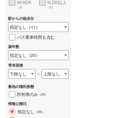
5K/5DK
5LDK以上
（
0
）
（
0
）
駅からの徒歩分
指定なし
（
11
）
詳しく見る
バス乗車時間も含む
築年数
指定なし
（
25
）
専有面積
下限なし
上限なし
~
敷地の権利形態
所有権のみ
（
25
）
情報公開日
指定なし
（
25
）