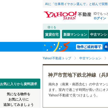
AIに「仕事用イヤホン選んで」と頼んで実
IDでもっ
ログイン
借りる
北海道
JR
北海道
東海道本線
こだわり条件
リフォーム、
賃貸住宅
新築マンション
中古マンシ
加古川線
(
リノベー
神戸市
東灘区
(
1
東北
青森
（
15
）
赤穂線
(
2
)
(
24
)
(
1
)
長田区
(
1
関東
東京
山陽新幹
Yahoo!不動産トップ
中古マンション
共用設備
北区
(
20
)
宅配ボッ
信越・北陸
新潟
地下鉄
神戸市営
兵庫県のそのほ
姫路市
(
1
神戸市営地下鉄北神線（兵
トランク
かの地域
西宮市
(
2
東海
愛知
私鉄・その他
阪急神戸
お気に入りから資料請求
南向き（南東・南西含む）の中古マン
駐車場空
ます。室内で過ごす時間が長い方にオ
伊丹市
(
6
阪急甲陽
気になる物件を
（
2
）
Yahoo!不動産で見つけましょう。
近畿
大阪
お気に入りに
加古川市
阪神武庫
追加してみましょう
管理・管理規