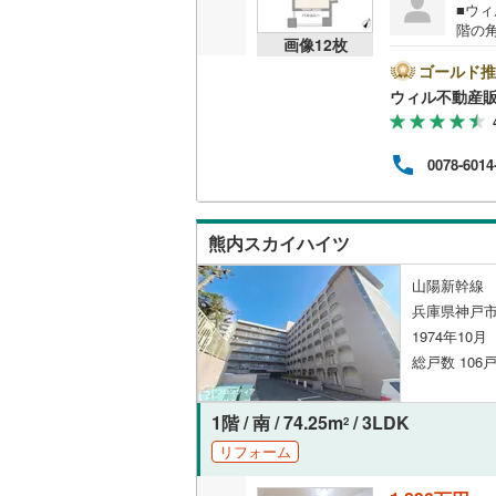
■ウィ
階の
共用施設
画像
12
枚
特徴
内致
ゴールド推
コンシェ
で、
ウィル不動産
＝＝＝
9:
設備
が繋
0078-6014
る場
床暖房
（
いた
＝＝
で、
熊内スカイハイツ
間取り、居室
山陽新幹線 
バリアフ
兵庫県神戸市
1974年10
LD
総戸数 106戸
リビング
1階 / 南 / 74.25m
/ 3LDK
2
（
7
）
リフォーム
キッチン