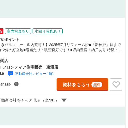
室内写真あり
水回り写真あり
る
すめポイント
向きバルコニー＋即内覧可！】2025年7月リフォーム済■「新神戸」駅まで
約12分の好立地■陽当たり・眺望良好です！■収納豊富！納戸あり 特徴・L
18.5帖で広々としています・雲中小学校まで徒歩約11分でお子様の通学も
・スーパー・コンビニが徒歩圏内にありお買物に便利 リフォーム内容・キ
奨店
ン新調・洗濯パン新調・建具交換・クロス・畳・襖・障子張替え 他 立
1 フロンティア住宅販売 東灘店
神戸市立雲中小学校まで徒歩約11分・神戸市立葺合中学校まで徒歩約9分
不動産会社レビュー 16件
5.0
が選ばれる理由 1.お金の扱い方のプロ、ファイナンシャルプランナーが資
画をサポート！2.買い替えなどにも対応できる売却専門チームあり！3.たく
資料をもらう
-54369
無料
の銀行と繋がりがあるため、最も低金利になるように審査が可能！4.物件
引渡し後に必要になったお家のリフォームも弊社のリフォームプランナー
提案！5.定期的にご連絡を繋ぎ、有事の際に迅速にサポートいたします弊
不動産会社をもっと見る（
全
1
社
）
専門家同士が連携をとっているため、より多くの知見がございます。