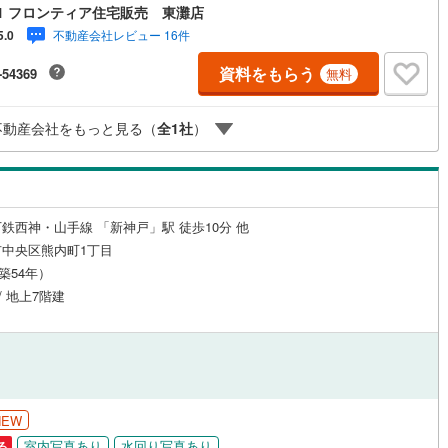
物でお部屋を圧迫しません リフォーム履歴（H28）・新調:システムキッチ
1 フロンティア住宅販売 東灘店
室ユニットバス/洗面化粧台/洗濯パン/給湯器・貼替:床/全面クロス/網戸 立
不動産会社レビュー 16件
5.0
雲中小学校まで徒歩約4分・葺合中学校まで徒歩約3分 弊社が選ばれる理由
お金の扱い方のプロ、ファイナンシャルプランナーが資金計画をサポート！2.
資料をもらう
-54369
無料
替えなどにも対応できる売却専門チームあり！3.たくさんの銀行と繋がり
るため、最も低金利になるように審査が可能！4.物件のお引渡し後に必要
ったお家のリフォームも弊社のリフォームプランナーがご提案！5.定期的
不動産会社をもっと見る（
全
1
社
）
連絡を繋ぎ、有事の際に迅速にサポートいたしますお気軽にお問合せくだ
！
鉄西神・山手線 「新神戸」駅 徒歩10分 他
中央区熊内町1丁目
（築54年）
/ 地上7階建
NEW
室内写真あり
水回り写真あり
る