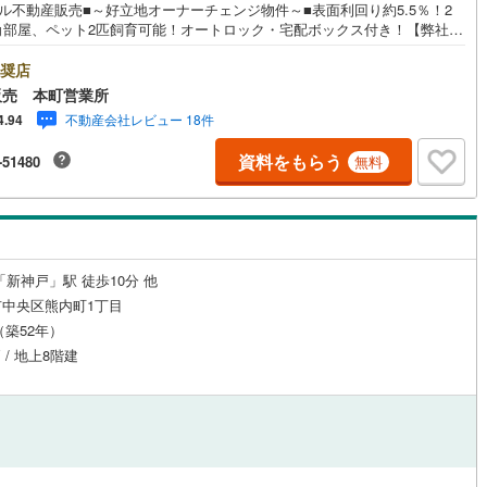
ル不動産販売■～好立地オーナーチェンジ物件～■表面利回り約5.5％！2
角部屋、ペット2匹飼育可能！オートロック・宅配ボックス付き！【弊社の
について】■お車でのご来場も可能です。周辺のコインパーキングまでご案
しますので、担当者のお声がけください。■キッズスペースもございますの
奨店
ルジュサービス
（
0
）
キッズルーム
（
0
）
小さなお子様がいらっしゃるご家庭もお気軽のご来場ください！ ＝＝＝＝
販売 本町営業所
＝＝＝＝＝＝＝＝＝＝＝＝＝＝＝＝＝＝＝＝＝＝＝【営業時間 10:00～1
不動産会社レビュー 18件
4.94
00】（定休日なし）火曜日・水曜日も営業しております。 上記時間はお電話
がりやすくなっております。ぜひお気軽にご連絡下さい！現地を見学され
資料をもらう
-51480
無料
合は「室内・現地を見学する（無料）」ボタンよりご希望の日時をご記入
0
）
オール電化
（
0
）
だけますとスムーズにご案内が可能です。＝＝＝＝＝＝＝＝＝＝＝＝＝＝
＝＝＝＝＝＝＝＝＝＝＝＝＝＝■リフォーム担当、ローン担当が居ますの
何でも気軽にご相談いただけます！
全体
「新神戸」駅 徒歩10分 他
リー住宅
（
10
）
中央区熊内町1丁目
月（築52年）
 / 地上8階建
ダイニング15畳以上