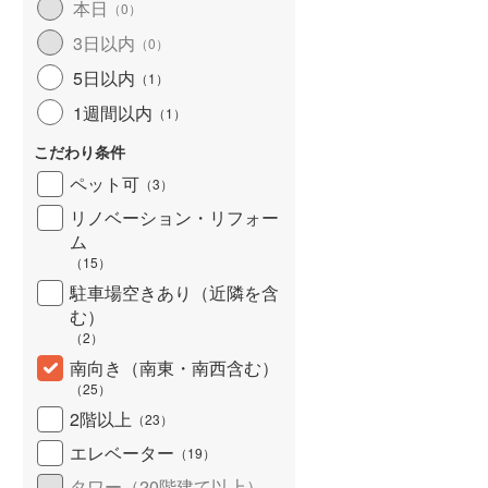
本日
（
0
）
3日以内
（
0
）
5日以内
（
1
）
1週間以内
（
1
）
こだわり条件
ペット可
（
3
）
リノベーション・リフォー
ム
（
15
）
駐車場空きあり（近隣を含
む）
（
2
）
南向き（南東・南西含む）
（
25
）
2階以上
（
23
）
エレベーター
（
19
）
タワー（20階建て以上）