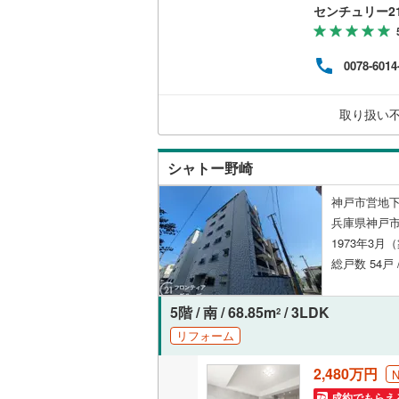
り荷
センチュリー2
ン/浴
地・
1.
0078-6014
買い
があ
にな
取り扱い
にご
さい
シャトー野崎
神戸市営地下
兵庫県神戸市
1973年3月
総戸数 54戸 
5階 / 南 / 68.85m
/ 3LDK
2
リフォーム
2,480万円
成約でもらえ