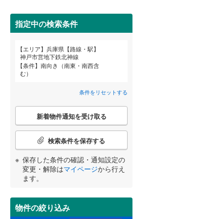
高砂市
(
0
)
神戸電鉄粟生線
(
11
)
三田市
山陽電鉄網干線
(
16
)
(
31
)
指定中の検索条件
神戸新交通ポートアイランド線
養父市
(
0
)
エリア
兵庫県【路線・駅】
(
59
)
宮崎
鹿児島
沖縄
神戸市営地下鉄北神線
2階以上
（
23
）
朝来市
(
1
)
条件
南向き（南東・南西含
北条鉄道
(
0
)
む）
加東市
(
1
)
最上階
（
1
）
条件をリセットする
多可郡多可町
(
0
)
する
る
条件をリセットする
条件をリセットする
条件をリセットする
条件をリセットする
条件をリセットする
条件をリセットする
こ
神崎郡市川町
(
0
)
新着物件通知を受け取る
の
検
揖保郡太子町
制震構造
（
0
）
(
0
)
索
検索条件を保存する
条
美方郡香美町
低層マンション（4階建て以
(
0
)
件
保存した条件の確認・通知設定の
下）
（
1
）
で
変更・解除は
マイページ
から行え
通
ます。
知
を
受
物件の絞り込み
小学校まで1km以内
（
13
）
け