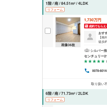
1階 / 南 / 84.51m
/ 4LDK
2
リフォーム
1,730万円
成約でもらえ
おす
【南
徒歩
画像
36
枚
DK約
安心
シルバー推
ッチ
センチュリー2
地・
弊社
金計
0078-6014
さん
のお
がご
取り扱い
社は
6階 / 南 / 71.73m
/ 2LDK
2
リフォーム