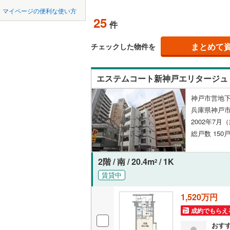
中国
鳥取
宝塚市
(
1
神戸電鉄
マイページの便利な使い方
ペット可
25
件
川西市
神戸電鉄
(
2
四国
徳島
配置、向き、
神戸高速
加西市
(
0
まとめて
チェックした物件を
九州・沖縄
福岡
角住戸
（
丹波市
(
0
神戸市営
エステムコート新神戸エリタージュ
淡路市
(
1
智頭急行
(
階下に住
神戸市営地下
たつの市
0
0
0
0
0
0
兵庫県神戸市
該当物件
該当物件
該当物件
該当物件
該当物件
該当物件
件
件
件
件
件
件
構造・規模・
加古郡稲
2002年7月
総戸数 150戸
神崎郡福
耐震構造
赤穂郡上
大規模（
2階 / 南 / 20.4m
/ 1K
2
（
0
）
賃貸中
美方郡新
1,520万円
立地
成約でもらえ
最寄りの
おす