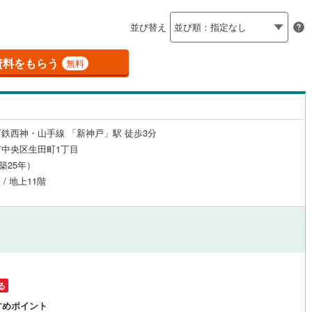
島根
岡山
広島
山口
16
)
三木市
(
1
)
有馬線
(
47
)
神戸電鉄三田線
(
7
)
（
3
）
24時間有人管理
（
2
）
並び替え
公園都市線
7
)
(
12
)
小野市
山陽電鉄本線
(
0
)
(
342
)
香川
愛媛
高知
保存した条件を見る
建ち方、日当たり
線（東西線）
(
119
)
神戸高速線（南北線）
(
30
)
)
丹波篠山市
(
0
)
資料をもらう
無料
佐賀
長崎
熊本
大分
6
）
南向き（南東・南西含む）
)
南あわじ市
(
1
)
地下鉄北神線
(
25
)
神戸新交通六甲アイランド線
(
58
)
（
25
）
)
宍粟市
(
0
)
0
)
京都丹後鉄道宮豊線
(
0
)
戸なし
（
0
）
メゾネット
（
0
）
鉄西神・山手線 「新神戸」駅 徒歩3分
(
0
)
川辺郡猪名川町
(
4
)
この条件で検索する
この条件で検索する
この条件で検索する
この条件で検索する
この条件で検索する
この条件で検索する
市区町村以下を選択
市区町村を選択す
駅を選択する
中央区生田町1丁目
施工・品質・工法関連
美町
(
1
)
加古郡播磨町
(
0
)
（築25年）
 / 地上11階
崎町
（
0
）
(
0
)
神崎郡神河町
免震構造
（
0
）
(
0
)
郡町
総戸数200以上）
(
0
)
佐用郡佐用町
タワー（20階建て以上）
(
0
)
（
0
）
温泉町
(
0
)
る
駅が始発駅
（
0
）
海まで2km以内
（
0
）
すめポイント