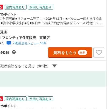
室内写真あり
水回り写真あり
る
ッチン
（
0
）
対面キッチン
（
13
）
すめポイント
ご対応可能■リフォーム完了！（2024年12月）■バルコニー南向き/3沿線
可■雲中小学校徒歩4分■当日のご相談予約はお電話がスムーズ 特徴・スー
やコンビニがそろってます・収納豊富・心地よい和室のある間取り リフォ
機あり
（
9
）
浴室に窓あり
（
4
）
内容・水回り一式交換・クロス全部屋張替え・床（CF・フロアタイル・L-4
奨店
ハウスクリーニング 立地・神戸市立雲中小学校まで徒歩約4分（約300
1 フロンティア住宅販売 東灘店
・神戸市立葺合中学校まで徒歩約3分（約180m） 弊社について・センチュ
庭
不動産会社レビュー 16件
5.0
1グループ売上販売・契約件数 全国1位の実績（2023年時点・全国991店舗
・リフォームなどのご相談承ります！（カーポートの設置、間取りの一部
ルコニー
（
1
）
専用庭
（
0
）
資料をもらう
-54369
無料
などご提案可能 ）・365日営業中！お客様のご都合に合わせてご案内 →現
物件見学（約30分～）→ご希望条件のご相談（約30分～）→資金計画やロー
ご相談（約30分～）→ご売却相談（約30分～）お気軽にお問い合わせくだ
不動産会社をもっと見る（
全
3
社
）
！
インクローゼット
契約、入居関連など
室内写真あり
水回り写真あり
る
能
（
14
）
すめポイント