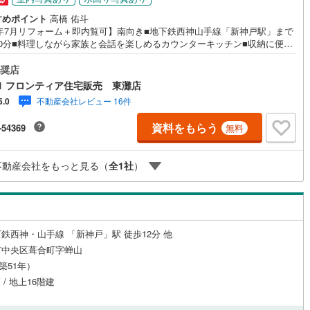
すめポイント
高橋 佑斗
8年7月リフォーム＋即内覧可】南向き■地下鉄西神山手線「新神戸駅」まで
10分■料理しながら家族と会話を楽しめるカウンターキッチン■収納に便利
ークインクローゼット付きの3LDK 特徴・お風呂はゆったりと寛げる141
イズへサイズアップ・常駐管理のため管理体制が良好なマンション・専有面
奨店
.85m2のゆとりある居住空間 リフォーム内容・システムキッチン新調・ユ
1 フロンティア住宅販売 東灘店
トバス新調・洗面化粧台新調・トイレ交換・建具、クロス、床材、給排水
不動産会社レビュー 16件
5.0
一新 立地・神戸市立雲中小学校まで徒歩約8分・神戸市立葺合中学校まで
3分 弊社が選ばれる理由 1.お金の扱い方のプロ、ファイナンシャルプラ
資料をもらう
-54369
無料
ーが資金計画をサポート！2.買い替えなどにも対応できる売却専門チーム
！3.たくさんの銀行と繋がりがあるため、最も低金利になるように審査が
！弊社は専門家同士が連携をとっているため、より多くの知見がございま
不動産会社をもっと見る（
全
1
社
）
気軽にお問合せください！
鉄西神・山手線 「新神戸」駅 徒歩12分 他
市中央区葺合町字蝉山
（築51年）
 / 地上16階建