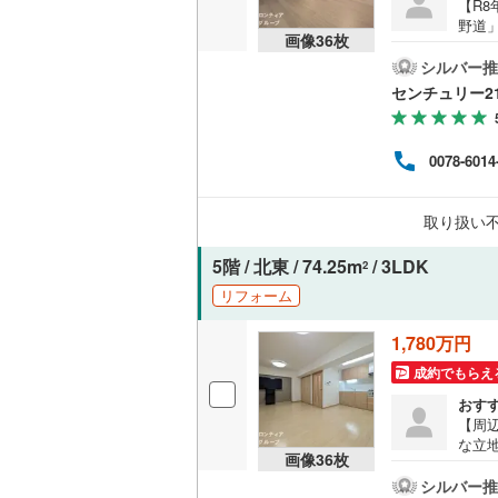
【R8
オンライン対
野道」
画像
36
枚
り、
オンライ
アク
シルバー推
収納
センチュリー2
な立地
建具
オンライ
小学校
0078-6014
扱い
えな
ため
取り扱い
たお
5階 / 北東 / 74.25m
/ 3LDK
2
リフォーム
1,780万円
成約でもらえ
おす
【周
な立
画像
36
枚
し場
と生
シルバー推