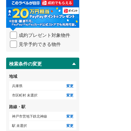
取
る
・
条
ゲストルーム
（
0
）
件
を
成約プレゼント対象物件
マ
イ
見学予約できる物件
ペ
ＴＶモニタ付インターホン
ー
（
14
）
ジ
に
検索条件の変更
保
存
地域
す
る
兵庫県
変更
市区町村 未選択
変更
路線・駅
神戸市営地下鉄北神線
変更
駅 未選択
変更