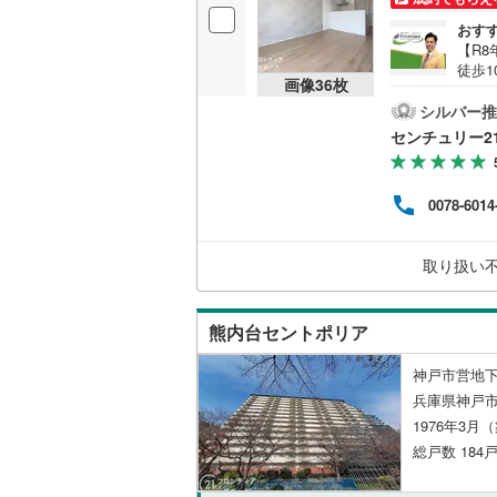
おす
【R
徒歩
画像
36
枚
なウォ
8サ
シルバー推
積68
センチュリー2
ニッ
設備
徒歩約
0078-6014
ンナ
あり
可能
取り扱い
すお
熊内台セントポリア
神戸市営地下
兵庫県神戸
1976年3月
総戸数 184戸