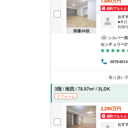
1,890万円
成約でもらえ
独立型キ
おす
■本日
浴室
利用
画像
36
枚
パー
浴室乾燥
ーム
シルバー推
5）・
センチュリー2
m）
バルコニー、
リー2
中）
ルーフバ
0078-6014
変更
地/
ンの
収納
取り扱い
さい
ウォーク
3階 / 南西 / 78.97m
/ 3LDK
2
（
5
）
リフォーム
販売、価格、
2,290万円
成約でもらえ
即入居可
おす