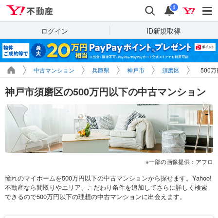
Yahoo!不動産
検索
通知
i
ログイン
ID新規取得
中古マンション
兵庫県
神戸市
須磨区
500
神戸市須磨区の500万円以下の中古マンション
一部の画像提供：アフロ
憧れのマイホームを500万円以下の中古マンションから探せます。Yahoo!
不動産なら間取りやエリア、こだわり条件を追加してさらに詳しく検索
できるので500万円以下の理想の中古マンションに出会えます。