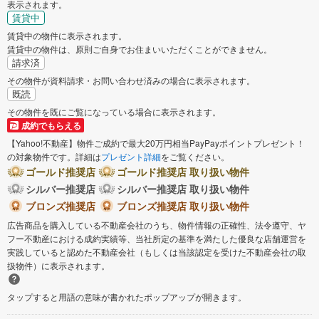
表示されます。
賃貸中
賃貸中の物件に表示されます。
賃貸中の物件は、原則ご自身でお住まいいただくことができません。
請求済
その物件が資料請求・お問い合わせ済みの場合に表示されます。
既読
その物件を既にご覧になっている場合に表示されます。
成約でもらえる
【Yahoo!不動産】物件ご成約で最大20万円相当PayPayポイントプレゼント！
の対象物件です。詳細は
プレゼント詳細
をご覧ください。
ゴールド推奨店
ゴールド推奨店 取り扱い物件
シルバー推奨店
シルバー推奨店 取り扱い物件
ブロンズ推奨店
ブロンズ推奨店 取り扱い物件
広告商品を購入している不動産会社のうち、物件情報の正確性、法令遵守、ヤ
フー不動産における成約実績等、当社所定の基準を満たした優良な店舗運営を
実践していると認めた不動産会社（もしくは当該認定を受けた不動産会社の取
扱物件）に表示されます。
タップすると用語の意味が書かれたポップアップが開きます。