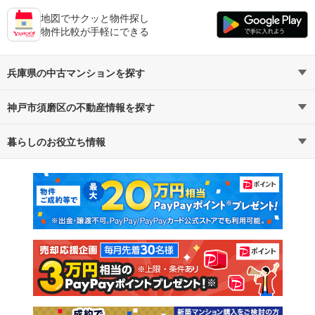
地図でサクッと物件探し
物件比較が手軽にできる
兵庫県の中古マンションを探す
神戸市須磨区の不動産情報を探す
路線・駅から探す
地域から探す
暮らしのお役立ち情報
不動産・住宅
賃貸住宅
通勤・通学時間から探す
地図から探す
マンションカタログ
教えて！住まいの先生
新築マンション
中古マンション
新築一戸建て
中古一戸建て
注文住宅
土地
売却査定