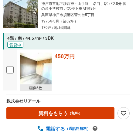
神戸市営地下鉄西神・山手線 「名谷」駅 バス8分 菅
の台小学校前 バス停下車 徒歩3分
兵庫県神戸市須磨区菅の台5丁目
1975年3月（築52年）
170戸 / 地上5階建
4階 / 南 / 44.57m
/ 3DK
2
賃貸中
450万円
画像
5
枚
株式会社リアール
資料をもらう
（無料）
電話する
（通話料無料）