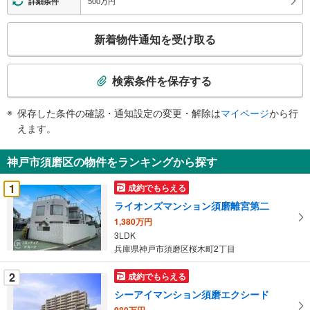
500万円
詳細条件
報
こ
新着物件通知を受け取る
の
検
索
検索条件を保存する
条
件
保存した条件の確認・通知設定の変更・解除は
マイページ
から行
で
えます。
通
知
神戸市須磨区の物件をランキングから探す
を
受
1
成約でもらえる
け
ライオンズマンション須磨離宮第二
取
1,380万円
る
3LDK
・
兵庫県神戸市須磨区桜木町2丁目
条
件
2
成約でもらえる
を
シーアイマンション須磨エクシード
マ
980万円