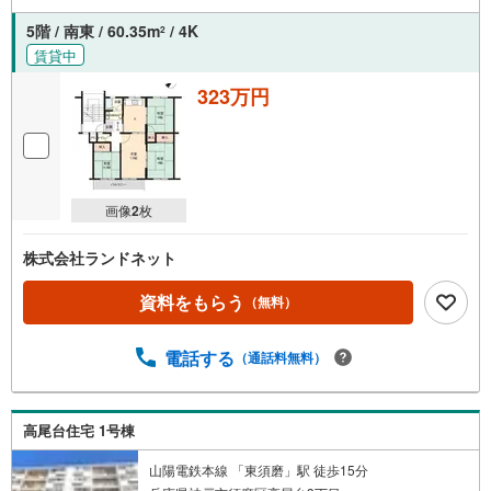
5階 / 南東 / 60.35m
/ 4K
2
賃貸中
323万円
画像
2
枚
株式会社ランドネット
資料をもらう
（無料）
電話する
（通話料無料）
高尾台住宅 1号棟
山陽電鉄本線 「東須磨」駅 徒歩15分