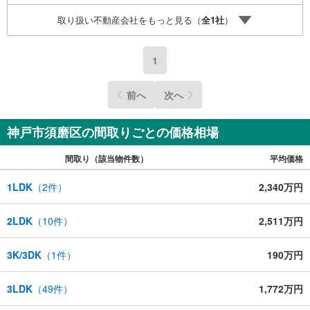
取り扱い不動産会社をもっと見る（
全
1
社
）
1
前へ
次へ
神戸市須磨区の間取りごとの価格相場
間取り（該当物件数）
平均価格
1LDK
（
2
件）
2,340万円
2LDK
（
10
件）
2,511万円
3K/3DK
（
1
件）
190万円
3LDK
（
49
件）
1,772万円