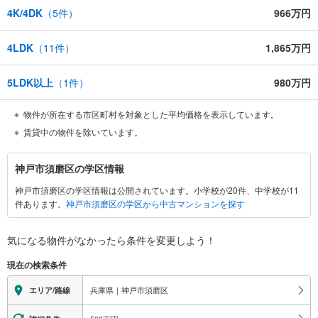
4K/4DK
（
5
件）
966万円
4LDK
（
11
件）
1,865万円
5LDK以上
（
1
件）
980万円
物件が所在する市区町村を対象とした平均価格を表示しています。
賃貸中の物件を除いています。
神
神戸市須磨区の学区情報
戸
神戸市須磨区の学区情報は公開されています。小学校が20件、中学校が11
市
件あります。
神戸市須磨区の学区から中古マンションを探す
須
磨
区
気になる物件がなかったら
条件を変更しよう！
に
現在の検索条件
関
す
兵庫県｜神戸市須磨区
エリア/路線
る
情