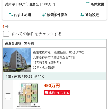
兵庫県｜神戸市須磨区｜500万円
条件変更
おすすめ順
検索条件保存
通知設定
4
件
すべての物件をチェックする
高倉台団地 31号棟
山陽電鉄本線 「山陽須磨」駅 徒歩29分
兵庫県神戸市須磨区高倉台7丁目
1973年3月（築54年）
30戸 / 地上5階建
1階 / 南東 / 60.38m
/ 4K
2
490万円
成約でもらえる