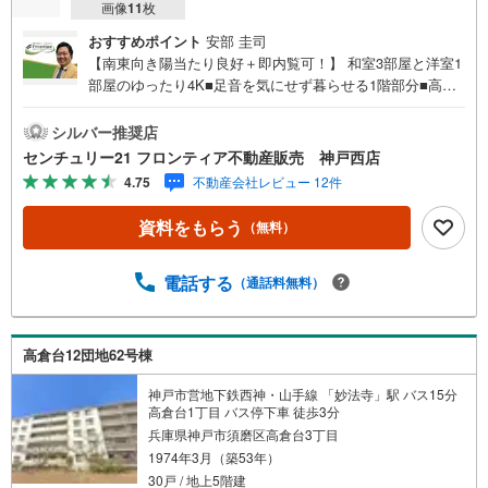
画像
11
枚
おすすめポイント
安部 圭司
【南東向き陽当たり良好＋即内覧可！】 和室3部屋と洋室1
部屋のゆったり4K■足音を気にせず暮らせる1階部分■高倉
台小学校まで徒歩約7分と通学時も安心■独立洗面所など快
適な水回り 特徴・浴室に窓があり自然換気がスムーズ・独
シルバー推奨店
立洗面所など快適な水回り・専有面積60.38m2の空間 リフ
センチュリー21 フロンティア不動産販売 神戸西店
ォーム内容（2013年7月頃）・トイレ新調・クロスおよびC
4.75
不動産会社レビュー 12件
F一部張替・畳替え・換気扇交換・襖および張替え・ユニッ
トバス新調・洗面台新調（2023年3月頃）・ビルトインコ
資料をもらう
（無料）
ンロ交換 立地・神戸市立高倉台小学校まで徒歩約7分・神
戸市立高倉中学校まで徒歩約10分 弊社が選ばれる理由 1.お
金の扱い方のプロ、ファイナンシャルプランナーが資金計
電話する
（通話料無料）
画をサポート！2.買い替えなどにも対応できる売却専門チ
ームあり！3.たくさんの銀行と繋がりがあるため、最も低
金利になるように審査が可能！弊社は専門家同士が連携を
高倉台12団地62号棟
とっているため、より多くの知見がございますお気軽にお
問合せください！
神戸市営地下鉄西神・山手線 「妙法寺」駅 バス15分
高倉台1丁目 バス停下車 徒歩3分
兵庫県神戸市須磨区高倉台3丁目
1974年3月（築53年）
30戸 / 地上5階建