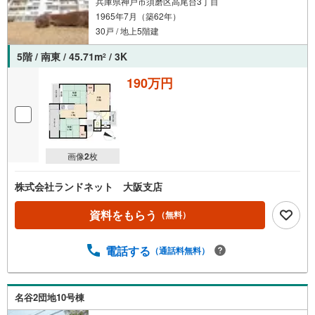
兵庫県神戸市須磨区高尾台3丁目
1965年7月（築62年）
30戸 / 地上5階建
5階 / 南東 / 45.71m
/ 3K
2
190万円
画像
2
枚
株式会社ランドネット 大阪支店
資料をもらう
（無料）
電話する
（通話料無料）
名谷2団地10号棟