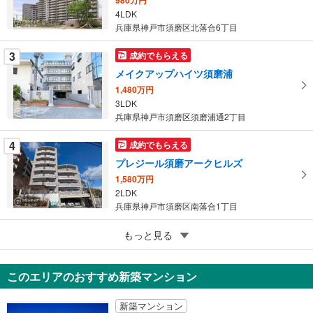
イ
4LDK
ペ
兵庫県神戸市須磨区北落合6丁目
ー
ジ
3
成約でもらえる
に
メイクアップハイツ須磨浦
保
1,480万円
存
3LDK
す
兵庫県神戸市須磨区須磨浦通2丁目
る
4
成約でもらえる
プレジール須磨アークヒルズ
1,580万円
2LDK
兵庫県神戸市須磨区南落合1丁目
5
もっと見る
成約でもらえる
須磨一の谷グリーンハイツB棟
1,380万円
このエリアのおすすめ新築マンション
3LDK
兵庫県神戸市須磨区一ノ谷町1丁目
新築マンション