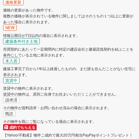
価格更新
価格の更新があった物件です。
複数の価格が表示されている物件に関しましてはそのうちの１つ以上に更新が
あった場合に表示されます。
NEW
情報公開日が7日以内の場合に表示されます。
建築条件付き土地
売買契約にあたって一定期間内に特定の建設会社と建築請負契約を結ぶことを
条件にしている土地に表示されます。
未入居
建築工事完了日から1年以上経過したものの、まだ誰も住んだことがない住宅に
表示されます。
賃貸中
賃貸中の物件に表示されます。
賃貸中の物件は、原則ご自身でお住まいいただくことができません。
請求済
その物件が資料請求・お問い合わせ済みの場合に表示されます。
既読
その物件を既にご覧になっている場合に表示されます。
成約でもらえる
【Yahoo!不動産】物件ご成約で最大20万円相当PayPayポイントプレゼント！