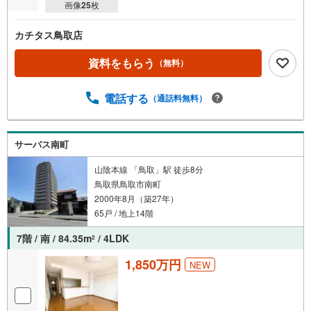
画像
25
枚
カチタス鳥取店
資料をもらう
（無料）
電話する
（通話料無料）
サーパス南町
山陰本線 「鳥取」駅 徒歩8分
鳥取県鳥取市南町
2000年8月（築27年）
65戸 / 地上14階
7階 / 南 / 84.35m
/ 4LDK
2
1,850万円
NEW