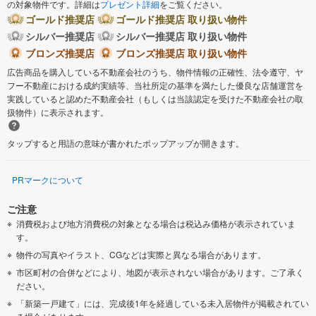
の対象物件です。詳細は
プレゼント詳細
をご覧ください。
ゴールド推奨店
ゴールド推奨店 取り扱い物件
シルバー推奨店
シルバー推奨店 取り扱い物件
ブロンズ推奨店
ブロンズ推奨店 取り扱い物件
広告商品を購入している不動産会社のうち、物件情報の正確性、法令遵守、ヤ
フー不動産における成約実績等、当社所定の基準を満たした優良な店舗運営を
実践していると認めた不動産会社（もしくは当該認定を受けた不動産会社の取
扱物件）に表示されます。
タップすると用語の意味が書かれたポップアップが開きます。
PRマークについて
ご注意
消費税および地方消費税の対象となる場合は税込み価格が表示されていま
す。
物件の写真やイラスト、CGなどは実際と異なる場合があります。
市区町村の合併などにより、地図が表示されない場合があります。ご了承く
ださい。
「新築一戸建て」には、完成後1年を経過している未入居物件が掲載されてい