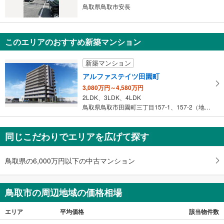
マ
鳥取県鳥取市安長
イ
ペ
ー
このエリアのおすすめ新築マンション
ジ
に
新築マンション
保
アルファステイツ田園町
存
3,080万円～4,580万円
す
2LDK、3LDK、4LDK
る
鳥取県鳥取市田園町三丁目157-1、157-2（地番）
同じこだわりでエリアを広げて探す
鳥取県の6,000万円以下の中古マンション
鳥取市の周辺地域の価格相場
エリア
平均価格
該当物件数