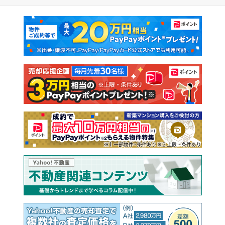
マンションカタログ
教えて！住まいの先生
新築マンション
中古マンション
新築一戸建て
中古一戸建て
注文住宅
土地
売却査定