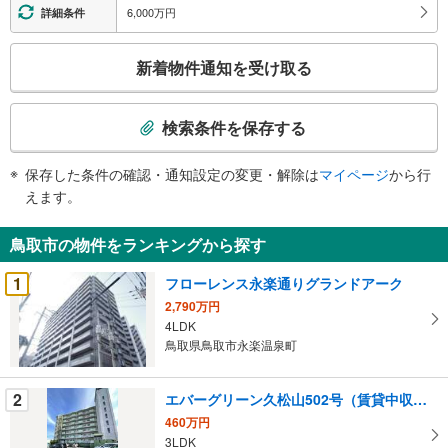
6,000万円
詳細条件
こ
新着物件通知を受け取る
の
検
索
検索条件を保存する
条
件
保存した条件の確認・通知設定の変更・解除は
マイページ
から行
で
えます。
通
知
鳥取市の物件をランキングから探す
を
受
1
フローレンス永楽通りグランドアーク
け
2,790万円
取
4LDK
る
鳥取県鳥取市永楽温泉町
・
条
2
エバーグリーン久松山502号（賃貸中収益物件）
件
460万円
を
3LDK