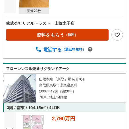
画像
23
枚
株式会社リアルトラスト 山陰米子店
資料をもらう
（無料）
電話する
（通話料無料）
フローレンス永楽通りグランドアーク
山陰本線 「鳥取」駅 徒歩8分
鳥取県鳥取市永楽温泉町
2006年12月（築20年）
78戸 / 地上14階建
3階 / 南東 / 104.15m
/ 4LDK
2
2,790万円