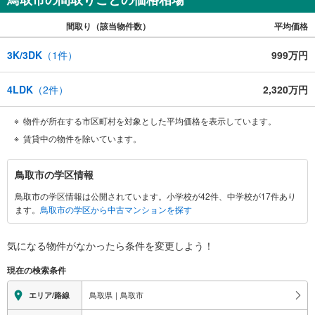
間取り（該当物件数）
平均価格
3K/3DK
（
1
件）
999万円
4LDK
（
2
件）
2,320万円
物件が所在する市区町村を対象とした平均価格を表示しています。
賃貸中の物件を除いています。
鳥
鳥取市の学区情報
取
鳥取市の学区情報は公開されています。小学校が42件、中学校が17件あり
市
ます。
鳥取市の学区から中古マンションを探す
に
関
す
気になる物件がなかったら
条件を変更しよう！
る
現在の検索条件
情
報
鳥取県｜鳥取市
エリア/路線