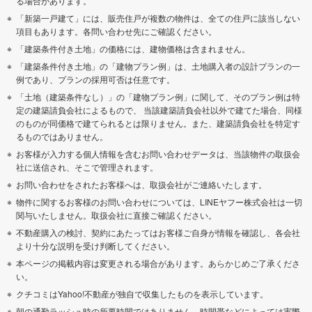
る場合があります。
「新築一戸建て」には、販売住戸が複数の物件は、全ての住戸に該当しない
項目もあります。各問い合わせ先にご確認ください。
「建築条件付き土地」の価格には、建物価格は含まれません。
「建築条件付き土地」の「建物プラン例」は、土地購入者の設計プランの一
例であり、プランの採用可否は任意です。
「土地（建築条件なし）」の「建物プラン例」に関して、そのプラン例は特
定の建築請負会社によるもので、 当該建築請負会社以外で建てた場合、同様
のものが同価格で建てられるとは限りません。また、建築請負会社を特定す
るものではありません。
お客様が入力する個人情報を含むお問い合わせデータは、当該物件の取扱会
社に送信され、そこで管理されます。
お問い合わせをされたお客様へは、取扱会社がご連絡いたします。
物件に関するお客様のお問い合わせについては、LINEヤフー株式会社は一切
関与いたしません。取扱会社に直接ご確認ください。
不動産購入の検討、契約にあたってはお客様ご自身が情報を確認し、各会社
より十分な説明を受け判断してください。
本ページの掲載内容は変更される場合があります。あらかじめご了承くださ
い。
クチコミはYahoo!不動産が独自で収集したものを表示しています。
朝の通勤ラッシュ時の所要時間ではありません。時間帯などによっては実際