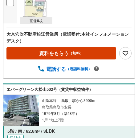
画像
8
枚
大京穴吹不動産松江営業所（電話受付:本社インフォメーション
デスク）
資料をもらう
（無料）
電話する
（通話料無料）
エバーグリーン久松山502号（賃貸中収益物件）
山陰本線 「鳥取」駅から3900m
鳥取県鳥取市安長
1979年8月（築48年）
1戸 / 地上7階
5階 / 南 / 62.6m
/ 3LDK
2
賃貸中