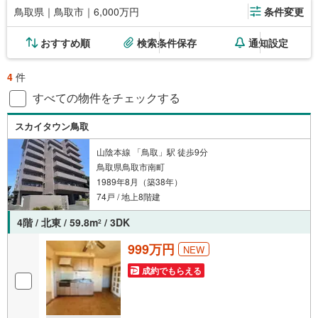
鳥取県｜鳥取市｜6,000万円
条件変更
おすすめ順
検索条件保存
通知設定
4
件
すべての物件をチェックする
スカイタウン鳥取
山陰本線 「鳥取」駅 徒歩9分
鳥取県鳥取市南町
1989年8月（築38年）
74戸 / 地上8階建
4階 / 北東 / 59.8m
/ 3DK
2
999万円
NEW
成約でもらえる