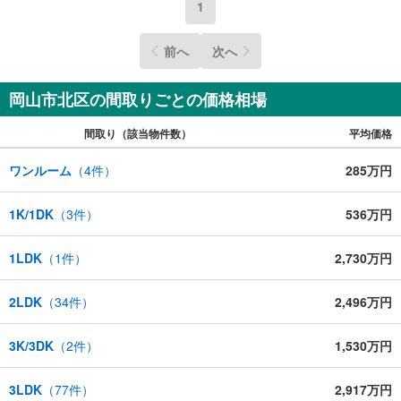
1
前へ
次へ
岡山市北区の間取りごとの価格相場
間取り（該当物件数）
平均価格
ワンルーム
（
4
件）
285万円
1K/1DK
（
3
件）
536万円
1LDK
（
1
件）
2,730万円
2LDK
（
34
件）
2,496万円
3K/3DK
（
2
件）
1,530万円
3LDK
（
77
件）
2,917万円