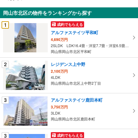
通
知
岡山市北区の物件をランキングから探す
を
受
1
成約でもらえる
け
アルファステイツ平和町
取
4,690万円
る
2SLDK LDK16.4畳・洋室7.7畳・洋室6.5畳・S5.8畳
・
岡山県岡山市北区平和町
条
件
2
レジデンス上中野
を
2,100万円
マ
4LDK
イ
岡山県岡山市北区上中野2丁目
ペ
ー
3
アルファステイツ鹿田本町
ジ
3,750万円
に
3LDK
保
岡山県岡山市北区鹿田本町
存
す
3
成約でもらえる
る