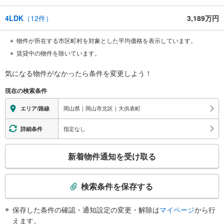
4LDK
（
12
件）
3,189万円
物件が所在する市区町村を対象とした平均価格を表示しています。
賃貸中の物件を除いています。
気になる物件がなかったら
条件を変更しよう！
現在の検索条件
岡山県｜岡山市北区｜大供表町
エリア/路線
指定なし
詳細条件
こ
新着物件通知を受け取る
の
検
索
検索条件を保存する
条
件
保存した条件の確認・通知設定の変更・解除は
マイページ
から行
で
えます。