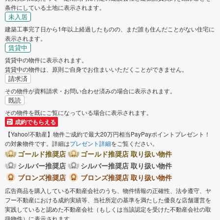
条件にしている土地に表示されます。
未入居
建築工事完了日から1年以上経過したものの、まだ誰も住んだことがない住宅に
表示されます。
賃貸中
賃貸中の物件に表示されます。
賃貸中の物件は、原則ご自身でお住まいいただくことができません。
請求済
その物件が資料請求・お問い合わせ済みの場合に表示されます。
既読
その物件を既にご覧になっている場合に表示されます。
成約でもらえる
【Yahoo!不動産】物件ご成約で最大20万円相当PayPayポイントプレゼント！
の対象物件です。詳細は
プレゼント詳細
をご覧ください。
ゴールド推奨店
ゴールド推奨店 取り扱い物件
シルバー推奨店
シルバー推奨店 取り扱い物件
ブロンズ推奨店
ブロンズ推奨店 取り扱い物件
広告商品を購入している不動産会社のうち、物件情報の正確性、法令遵守、ヤ
フー不動産における成約実績等、当社所定の基準を満たした優良な店舗運営を
実践していると認めた不動産会社（もしくは当該認定を受けた不動産会社の取
扱物件）に表示されます。