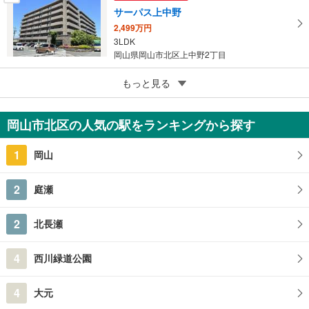
サーパス上中野
2,499万円
3LDK
岡山県岡山市北区上中野2丁目
5
ライオンズタワー岡山千日前
もっと見る
4,580万円
3LDK
岡山市北区の人気の駅をランキングから探す
岡山県岡山市北区表町3丁目
1
岡山
2
庭瀬
2
北長瀬
4
西川緑道公園
4
大元