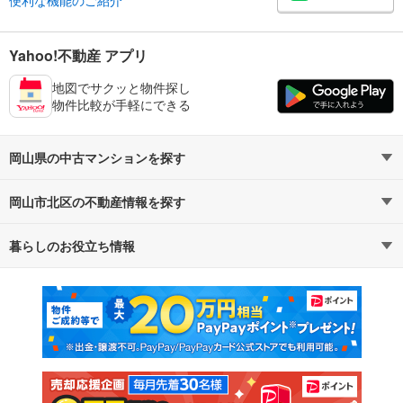
便利な機能のご紹介
Yahoo!不動産 アプリ
地図でサクッと物件探し
物件比較が手軽にできる
岡山県の中古マンションを探す
岡山市北区の不動産情報を探す
路線・駅から探す
地域から探す
暮らしのお役立ち情報
不動産・住宅
賃貸住宅
通勤・通学時間から探す
地図から探す
マンションカタログ
教えて！住まいの先生
新築マンション
中古マンション
新築一戸建て
中古一戸建て
注文住宅
土地