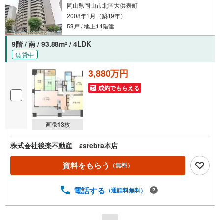
岡山県岡山市北区大供表町
2008年1月（築19年）
53戸 / 地上14階建
9階 / 南 / 93.88m
/ 4LDK
2
賃貸中
3,880万円
成約でもらえる
画像
13
枚
株式会社後楽不動産 asrebra本店
資料をもらう
（無料）
電話する
（通話料無料）