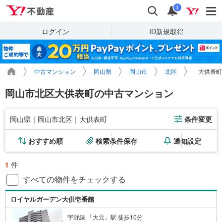
Yahoo!不動産
検索
通知
i
ログイン
ID新規取得
中古マンション
岡山県
岡山市
北区
大供表町
岡山市北区大供表町の中古マンション
岡山県｜岡山市北区｜大供表町
条件変更
おすすめ順
検索条件保存
通知設定
1
件
すべての物件をチェックする
ロイヤルガーデン大供壱番館
宇野線 「大元」駅 徒歩10分