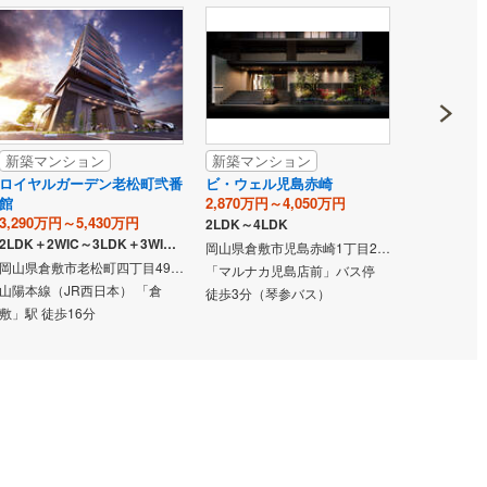
ッチン
（
0
）
対面キッチン
（
0
）
機あり
（
0
）
浴室に窓あり
（
0
）
新築マンション
新築マンション
新築マン
ロイヤルガーデン老松町弐番
ビ・ウェル児島赤崎
アルファス
庭
館
2,870万円～4,050万円
2,980万円・
3,290万円～5,430万円
2LDK～4LDK
3LDK
ルコニー
（
0
）
専用庭
（
0
）
2LDK＋2WIC～3LDK＋3WIC＋SIC
岡山県倉敷市児島赤崎1丁目2821-12（地番）
岡山県倉敷市老松町四丁目492-1の一部（地番）
「マルナカ児島店前」バス停
「ゆめタウン
山陽本線（JR西日本） 「倉
徒歩3分（琴参バス）
歩4分（両
敷」駅 徒歩16分
ス）
インクローゼット
契約、入居関連など
能
（
0
）