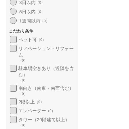
3日以内
（
0
）
5日以内
（
0
）
1週間以内
（
0
）
こだわり条件
ペット可
（
0
）
リノベーション・リフォー
ム
（
0
）
駐車場空きあり（近隣を含
む）
（
0
）
南向き（南東・南西含む）
（
0
）
2階以上
（
0
）
エレベーター
（
0
）
タワー（20階建て以上）
（
0
）