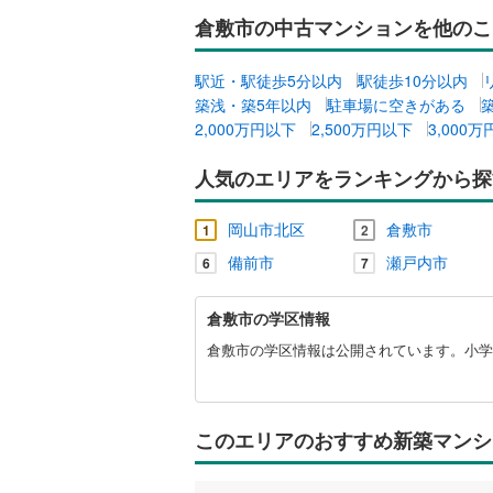
倉敷市の中古マンションを他のこ
共用施設
コンシェ
駅近・駅徒歩5分以内
駅徒歩10分以内
築浅・築5年以内
駐車場に空きがある
2,000万円以下
2,500万円以下
3,000
設備
人気のエリアをランキングから探
床暖房
（
岡山市北区
倉敷市
1
2
間取り、居室
備前市
瀬戸内市
6
7
バリアフ
倉
倉敷市の学区情報
敷
市
倉敷市の学区情報は公開されています。小学校
LD
に
関
リビング
す
（
0
）
る
このエリアのおすすめ新築マンシ
情
報
キッチン