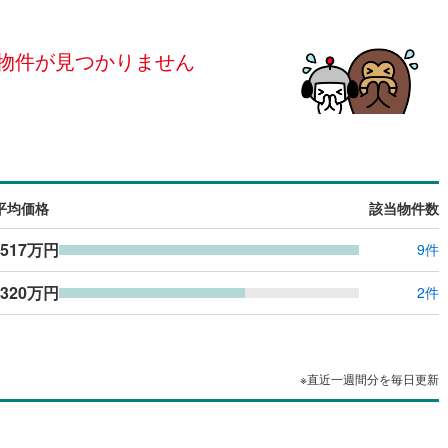
島根
岡山
広島
山口
島町
(
0
)
浅口郡里庄町
(
0
)
（
0
）
24時間有人管理
（
0
）
庄村
(
0
)
苫田郡鏡野町
(
0
)
物件が見つかりません
香川
愛媛
高知
保存した条件を見る
建ち方、日当たり
義町
(
0
)
英田郡西粟倉村
(
0
)
佐賀
長崎
熊本
大分
0
）
南向き（南東・南西含む）
咲町
(
0
)
加賀郡吉備中央町
(
0
)
（
0
）
戸なし
（
0
）
メゾネット
（
0
）
平均価格
該当物件数
この条件で検索する
この条件で検索する
この条件で検索する
この条件で検索する
この条件で検索する
この条件で検索する
市区町村以下を選択
市区町村を選択す
駅を選択する
施工・品質・工法関連
517万円
9件
（
0
）
免震構造
（
0
）
320万円
2件
総戸数200以上）
タワー（20階建て以上）
（
0
）
※直近一週間分を毎日更新
駅が始発駅
（
0
）
海まで2km以内
（
0
）