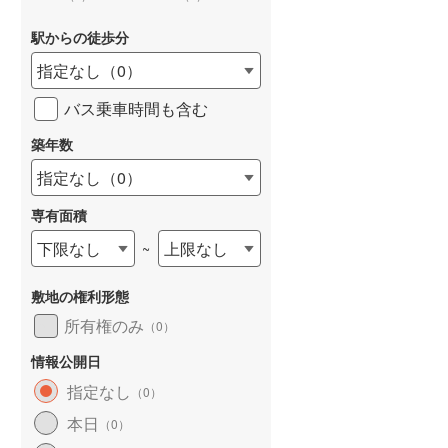
駅からの徒歩分
指定なし
（
0
）
バス乗車時間も含む
詳しく見る
築年数
指定なし
（
0
）
専有面積
下限なし
上限なし
~
敷地の権利形態
所有権のみ
（
0
）
情報公開日
指定なし
（
0
）
本日
（
0
）