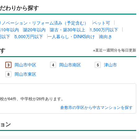
だわりから探す
ルジュサービス
（
0
）
キッズルーム
（
0
）
リノベーション・リフォーム済み（予定含む）
ペット可
築10年以内
築20年以内
築古・築30年以上
1,500万円以下
万円以下
5,000万円以下
一人暮らし・DINKS向け
南向き
す
0
）
オール電化
（
0
）
※直近一週間分を毎日更新
岡山市中区
岡山市南区
津山市
3
4
5
全体
岡山市東区
8
リー住宅
（
0
）
が64件、中学校が26件あります。
倉敷市の学区から中古マンションを探す
ダイニング15畳以上
ョン