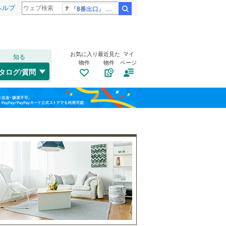
ヘルプ
『8番出口』 金ロー
検索
お気に入り
最近見た
マイ
知る
物件
物件
ページ
赤穂線
(
0
)
タログ/質問
宇野線
(
0
)
東区
(
0
)
福島
因美線
(
0
)
栃木
群馬
山梨
山陽新幹線
(
0
)
玉野市
(
0
)
自転車置き場
（
0
）
水島臨海鉄道
(
0
)
総社市
(
0
)
バイク置き場
（
0
）
備前市
(
0
)
防犯カメラ
（
0
）
真庭市
(
0
)
和歌山
和気郡和気町
(
0
)