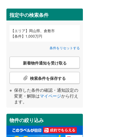
小田郡矢掛町
(
0
)
勝田郡勝央町
(
0
)
指定中の検索条件
久米郡久米南町
(
0
)
エリア
岡山県、倉敷市
宮崎
鹿児島
沖縄
条件
1,000万円
2階以上
（
0
）
条件をリセットする
最上階
（
0
）
こ
新着物件通知を受け取る
の
する
る
条件をリセットする
条件をリセットする
条件をリセットする
条件をリセットする
条件をリセットする
条件をリセットする
検
索
検索条件を保存する
条
制震構造
（
0
）
件
保存した条件の確認・通知設定の
で
低層マンション（4階建て以
変更・解除は
マイページ
から行え
通
ます。
下）
（
0
）
知
を
受
物件の絞り込み
け
取
小学校まで1km以内
（
0
）
る