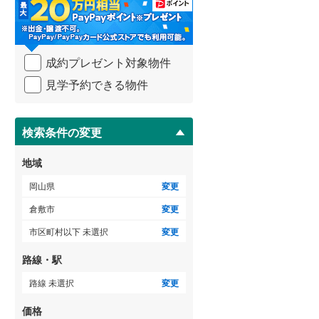
・
条
件
を
ゲストルーム
（
0
）
成約プレゼント対象物件
マ
イ
見学予約できる物件
ペ
ー
ＴＶモニタ付インターホン
ジ
に
検索条件の変更
（
0
）
保
存
地域
す
る
岡山県
変更
倉敷市
変更
市区町村以下 未選択
変更
路線・駅
路線 未選択
変更
価格