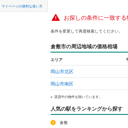
中国
鳥取
都窪郡早
マイページの便利な使い方
ペット可
真庭郡新
お探しの条件に一致する
四国
徳島
配置、向き、
勝田郡奈
条件を変更して再度検索してください。
九州・沖縄
福岡
角住戸
（
久米郡美
倉敷市の周辺地域の価格相場
階下に住
0
0
0
0
0
0
エリア
該当物件
該当物件
該当物件
該当物件
該当物件
該当物件
件
件
件
件
件
件
構造・規模・
岡山市北区
耐震構造
岡山市南区
大規模（
（
0
）
賃貸中の物件を除いています。
人気の駅をランキングから探す
立地
最寄りの
倉敷