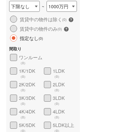
下限なし
1000万円
~
賃貸中の物件は除く
(
0
)
賃貸中の物件のみ
(
0
)
指定なし
(
0
)
ション
新築マンション
新築マンション
間取り
テイツ笹沖
ロイヤルガーデン倉敷駅東
ロイヤルガーデン老松
3,540万円
3,210万円～4,570万円
館
ワンルーム
3,290万円～5,430万円
2LDK＋WIC＋SIC～3LDK＋2WIC＋SIC
ワイドバルコニー
（
0
）
（
0
）
岡山県倉敷市笹沖字八反地680-9、681-1、687、688（地番）
岡山県倉敷市日ノ出町一丁目552番1（地番）
1K/1DK
1LDK
倉敷」バス停 徒
伯備線 「倉敷」駅 徒歩8分
（
0
）
（
0
）
山陽本線（JR西日本） 
備バス・下津井バ
2K/2DK
2LDK
敷」駅 徒歩16分
（
0
）
（
0
）
3K/3DK
3LDK
（
0
）
（
0
）
4K/4DK
4LDK
（
0
）
（
0
）
5K/5DK
5LDK以上
（
0
）
（
0
）