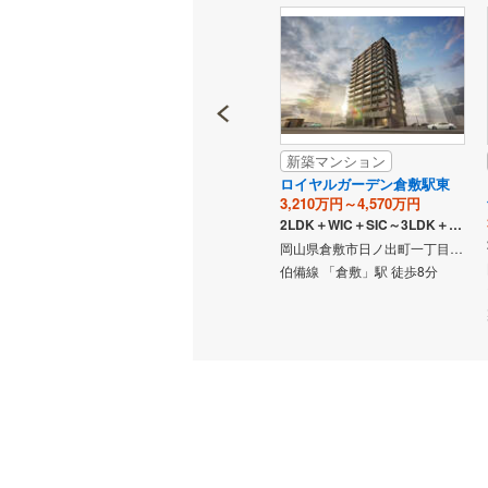
独立型キ
浴室
浴室乾燥
新築マンション
新築マンション
アルファステイツ笹沖
ロイヤルガーデン倉敷駅東
バルコニー、
円
2,980万円・3,540万円
3,210万円～4,570万円
3LDK
2LDK＋WIC＋SIC～3LDK＋2WIC＋SIC
ルーフバ
岡山県倉敷市児島赤崎1丁目2821-12（地番）
岡山県倉敷市笹沖字八反地680-9、681-1、687、688（地番）
岡山県倉敷市日ノ出町一丁目552番1（地番）
バス停
「ゆめタウン倉敷」バス停 徒
伯備線 「倉敷」駅 徒歩8分
収納
歩4分（両備バス・下津井バ
ス）
ウォーク
（
0
）
販売、価格、
即入居可