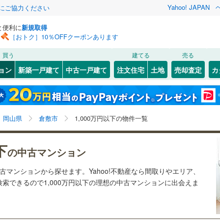
Yahoo! JAPAN
金にご協力ください
と便利に
新規取得
［おトク］10％OFFクーポンあります
検索条件を保存しました
買う
建てる
売る
JR西日本）
(
0
)
姫新線
(
0
)
リノベーション
ョン
新築一戸建て
中古一戸建て
注文住宅
土地
売却査定
カ
この検索条件の新着物件通知は、
マイページ
から設定できます。
吉備線
(
0
)
ション・リフォーム
築古・築30年以上
（
0
）
中区
(
1
)
岩手
宮城
秋田
山形
芸備線
(
0
)
岡山県、倉敷市、1,000万円
神奈川
埼玉
千葉
茨城
線
(
0
)
土讃線
(
0
)
岡山県
倉敷市
1,000万円以下の物件一覧
)
津山市
(
0
)
クスあり
（
0
）
24時間ゴミ出し可
（
0
）
長野
富山
石川
福井
軌道東山線
(
0
)
岡山電気軌道清輝橋線
(
0
)
下
)
井原市
(
0
)
の中古マンション
検索条件を保存する
ルーム
（
0
）
エレベーター
（
0
）
0
)
井原鉄道
(
0
)
閉じる
閉じる
お気に入りリストを見る
お気に入りリストを見る
閉じる
閉じる
)
新見市
(
0
)
岐阜
静岡
三重
中古マンションから探せます。Yahoo!不動産なら間取りやエリア、
きあり（近隣を含む）
オートロック
（
0
）
マイページ
索できるので1,000万円以下の理想の中古マンションに出会えま
(
0
)
赤磐市
(
0
)
兵庫
京都
滋賀
奈良
)
浅口市
(
0
)
約