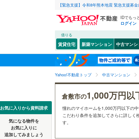
【緊急支援】令和8年熊本地震 緊急支援募
IDでもっ
ログイン
借りる
北海道
JR
北海道
山陽本線（
こだわり条件
リフォーム、
賃貸住宅
新築マンション
中古マンシ
津山線
(
0
)
リノベー
岡山市
北区
(
32
)
東北
青森
（
0
）
伯備線
(
0
)
南区
(
3
)
関東
東京
本四備讃
Yahoo!不動産トップ
中古マンション
共用設備
岡山県のそのほ
倉敷市
(
0
宅配ボッ
信越・北陸
かの地域
新潟
私鉄・その他
岡山電気
1,000万円以
笠岡市
(
0
倉敷市の
トランク
智頭急行
(
高梁市
(
0
東海
愛知
お気に入りから資料請求
憧れのマイホームを1,000万円以下の
駐車場空
こだわり条件を追加してさらに詳しく検
瀬戸内市
気になる物件を
（
0
）
す。
近畿
大阪
お気に入りに
美作市
(
0
追加してみましょう
管理・管理規