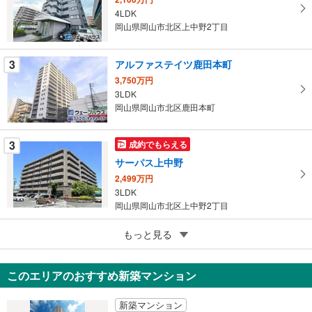
マ
4LDK
イ
岡山県岡山市北区上中野2丁目
ペ
ー
3
アルファステイツ鹿田本町
ジ
3,750万円
に
3LDK
保
岡山県岡山市北区鹿田本町
存
す
3
成約でもらえる
る
サーパス上中野
2,499万円
3LDK
岡山県岡山市北区上中野2丁目
5
ライオンズタワー岡山千日前
もっと見る
4,580万円
3LDK
このエリアのおすすめ新築マンション
岡山県岡山市北区表町3丁目
新築マンション