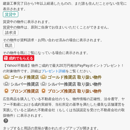
建築工事完了日から1年以上経過したものの、まだ誰も住んだことがない住宅に
表示されます。
賃貸中
賃貸中の物件に表示されます。
賃貸中の物件は、原則ご自身でお住まいいただくことができません。
請求済
その物件が資料請求・お問い合わせ済みの場合に表示されます。
既読
その物件を既にご覧になっている場合に表示されます。
成約でもらえる
【Yahoo!不動産】物件ご成約で最大20万円相当PayPayポイントプレゼント！
の対象物件です。詳細は
プレゼント詳細
をご覧ください。
ゴールド推奨店
ゴールド推奨店 取り扱い物件
シルバー推奨店
シルバー推奨店 取り扱い物件
ブロンズ推奨店
ブロンズ推奨店 取り扱い物件
広告商品を購入している不動産会社のうち、物件情報の正確性、法令遵守、ヤ
フー不動産における成約実績等、当社所定の基準を満たした優良な店舗運営を
実践していると認めた不動産会社（もしくは当該認定を受けた不動産会社の取
扱物件）に表示されます。
タップすると用語の意味が書かれたポップアップが開きます。