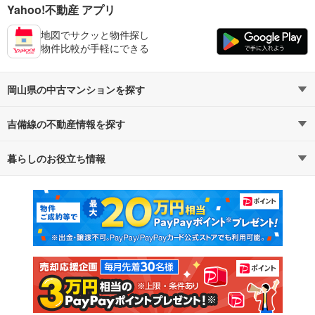
Yahoo!不動産 アプリ
地図でサクッと物件探し
物件比較が手軽にできる
岡山県の中古マンションを探す
吉備線の不動産情報を探す
路線・駅から探す
地域から探す
暮らしのお役立ち情報
不動産・住宅
賃貸住宅
通勤・通学時間から探す
地図から探す
マンションカタログ
教えて！住まいの先生
新築マンション
中古マンション
新築一戸建て
中古一戸建て
注文住宅
土地
売却査定