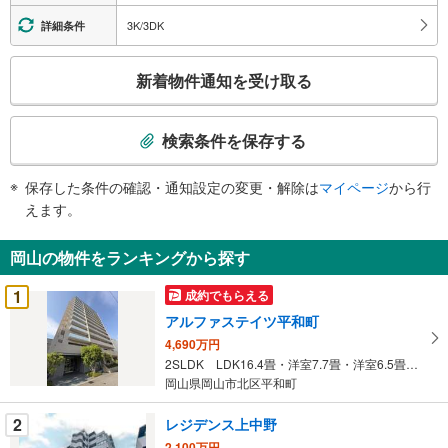
3K/3DK
詳細条件
こ
新着物件通知を受け取る
の
検
索
検索条件を保存する
条
件
保存した条件の確認・通知設定の変更・解除は
マイページ
から行
で
えます。
通
知
岡山の物件をランキングから探す
を
受
1
成約でもらえる
け
アルファステイツ平和町
取
4,690万円
る
2SLDK LDK16.4畳・洋室7.7畳・洋室6.5畳・S5.8畳
・
岡山県岡山市北区平和町
条
件
2
レジデンス上中野
を
2,100万円