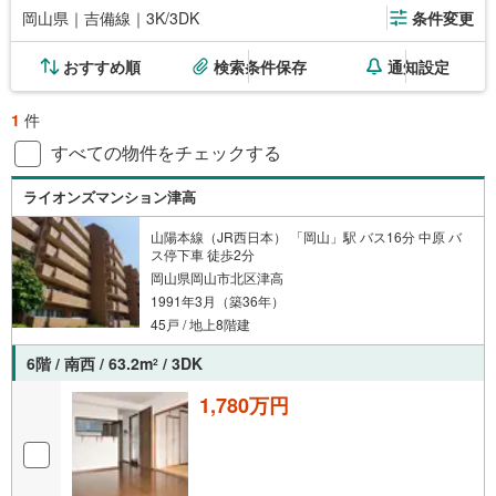
岡山県｜吉備線｜3K/3DK
条件変更
おすすめ順
検索条件保存
通知設定
1
件
すべての物件をチェックする
ライオンズマンション津高
山陽本線（JR西日本） 「岡山」駅 バス16分 中原 バ
ス停下車 徒歩2分
岡山県岡山市北区津高
1991年3月（築36年）
45戸 / 地上8階建
6階 / 南西 / 63.2m
/ 3DK
2
1,780万円