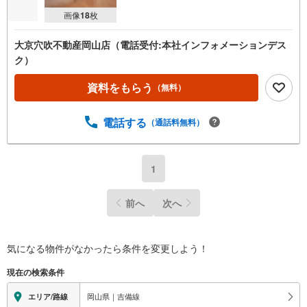
画像
18
枚
大京穴吹不動産岡山店（電話受付:本社インフォメーションデス
ク）
資料をもらう
（無料）
電話する
（通話料無料）
1
前へ
次へ
気になる物件がなかったら
条件を変更しよう！
現在の検索条件
岡山県｜吉備線
エリア/路線