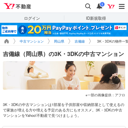
Yahoo!不動産
検索
通知
i
ログイン
ID新規取得
中古マンション
岡山県
吉備線
3K・3DKの物件一
吉備線（岡山県）の3K・3DKの中古マンション
一部の画像提供：アフロ
3K・3DKの中古マンションは1部屋を子供部屋や収納部屋として使えるの
で家族が増える方や増える予定のある方にもオススメ。3K・3DKの中古
マンションをYahoo!不動産で見つけましょう。