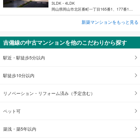
3LDK・4LDK
岡山県岡山市北区番町一丁目165番1、177番1（地番）
新築マンションをもっと見る
新築マンション
ポレスター野田屋町スクエア
3,699万円～4,299万円
吉備線の中古マンションを他のこだわりから探す
2LDK
岡山県岡山市北区野田屋町二丁目9-112（地番）
駅近・駅徒歩5分以内
駅徒歩10分以内
リノベーション・リフォーム済み（予定含む）
ペット可
築浅・築5年以内