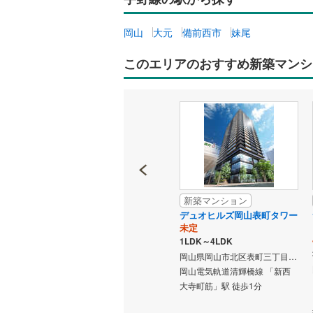
岡山
大元
備前西市
妹尾
このエリアのおすすめ新築マンシ
新築マンション
新築マンション
スクエア
アルファステイツ大元中央公
デュオヒルズ岡山表町タワー
円
園
未定
3,980万円～5,680万円
1LDK～4LDK
2LDK、3LDK
岡山県岡山市北区野田屋町二丁目9-112（地番）
岡山県岡山市北区表町三丁目15番101（地番）
岡山県岡山市北区野田三丁目7番104（地番）
 「岡
岡山電気軌道清輝橋線 「新西
「大元上町」バス停 徒歩8分
大寺町筋」駅 徒歩1分
（岡電バス）