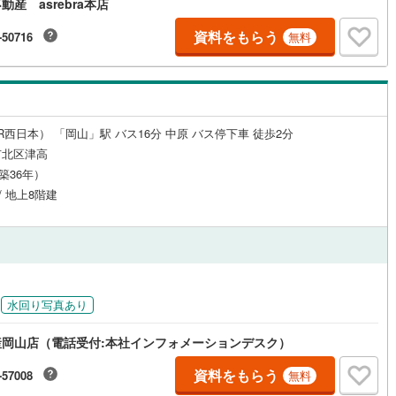
産 asrebra本店
資料をもらう
-50716
無料
ルジュサービス
（
0
）
キッズルーム
（
0
）
R西日本） 「岡山」駅 バス16分 中原 バス停下車 徒歩2分
0
）
オール電化
（
0
）
市北区津高
（築36年）
/ 地上8階建
全体
リー住宅
（
0
）
水回り写真あり
ダイニング15畳以上
岡山店（電話受付:本社インフォメーションデスク）
資料をもらう
-57008
無料