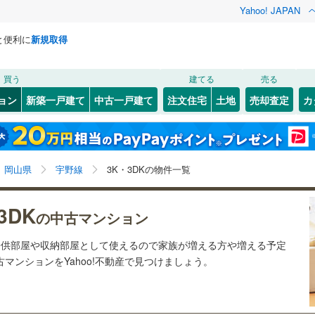
Yahoo! JAPAN
と便利に
新規取得
検索条件を保存しました
買う
建てる
売る
JR西日本）
(
1
)
姫新線
(
0
)
リノベーション
ョン
新築一戸建て
中古一戸建て
注文住宅
土地
売却査定
カ
この検索条件の新着物件通知は、
マイページ
から設定できます。
吉備線
(
1
)
ション・リフォーム
築古・築30年以上
（
3
）
中区
(
0
)
岩手
宮城
秋田
山形
芸備線
(
0
)
)
(
0
)
(
0
)
(
0
)
(
0
)
(
0
)
(
0
)
岡山県、宇野線、3K/3DK
神奈川
埼玉
千葉
茨城
線
(
0
)
土讃線
(
0
)
岡山県
宇野線
3K・3DKの物件一覧
)
津山市
(
0
)
クスあり
（
0
）
24時間ゴミ出し可
（
0
）
長野
富山
石川
福井
軌道東山線
)
(
1
)
岡山電気軌道清輝橋線
(
1
)
3DK
)
井原市
(
0
)
の中古マンション
検索条件を保存する
ルーム
（
0
）
エレベーター
（
2
）
0
)
井原鉄道
(
0
)
閉じる
閉じる
お気に入りリストを見る
お気に入りリストを見る
閉じる
閉じる
)
新見市
(
0
)
岐阜
静岡
三重
を子供部屋や収納部屋として使えるので家族が増える方や増える予定
きあり（近隣を含む）
オートロック
（
2
）
マイページ
古マンションをYahoo!不動産で見つけましょう。
(
0
)
赤磐市
(
0
)
兵庫
京都
滋賀
奈良
)
浅口市
(
0
)
約