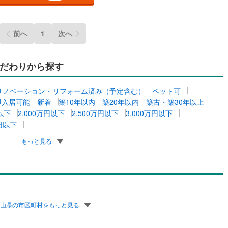
応
ン内見(相談)可
（
0
）
IT重説可
（
0
）
前へ
1
次へ
ン対応とは？
だわりから探す
リノベーション・リフォーム済み（予定含む）
ペット可
即入居可能
新着
築10年以内
築20年以内
築古・築30年以上
円以下
2,000万円以下
2,500万円以下
3,000万円以下
万円以下
もっと見る
岡山県の市区町村をもっと見る