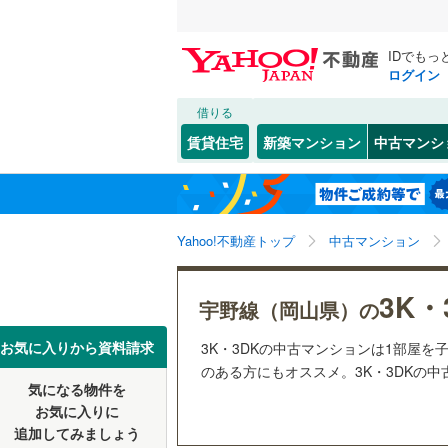
IDでもっ
ログイン
借りる
北海道
JR
北海道
山陽本線（
こだわり条件
リフォーム、
賃貸住宅
新築マンション
中古マンシ
津山線
(
1
)
リノベー
岡山市
北区
(
2
)
東北
青森
（
0
）
伯備線
(
1
)
(
1
)
(
2
)
(
1
南区
(
1
)
関東
東京
本四備讃
Yahoo!不動産トップ
中古マンション
共用設備
岡山県のそのほ
倉敷市
(
0
宅配ボッ
信越・北陸
かの地域
新潟
私鉄・その他
(
0
)
(
0
)
岡山電気
(
0
3K・
笠岡市
(
0
宇野線（岡山県）の
トランク
智頭急行
(
高梁市
(
0
東海
愛知
お気に入りから資料請求
3K・3DKの中古マンションは1部屋
駐車場空
のある方にもオススメ。3K・3DKの中
瀬戸内市
気になる物件を
（
1
）
近畿
大阪
お気に入りに
美作市
(
0
追加してみましょう
管理・管理規