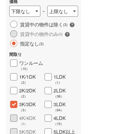
価格
下限なし
上限なし
~
賃貸中の物件は除く
(
3
)
賃貸中の物件のみ
(
0
)
指定なし
(
3
)
間取り
ワンルーム
ワイドバルコニー
（
0
）
（
10
）
1K/1DK
1LDK
（
2
）
（
1
）
2K/2DK
2LDK
（
2
）
（
36
）
3K/3DK
3LDK
（
3
）
（
64
）
4K/4DK
4LDK
（
0
）
（
15
）
5K/5DK
5LDK以上