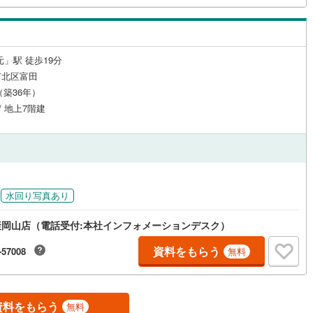
ッチン
（
0
）
対面キッチン
（
0
）
元」駅 徒歩19分
市北区富田
機あり
（
0
）
浴室に窓あり
（
0
）
月（築36年）
/ 地上7階建
庭
ルコニー
（
1
）
専用庭
（
0
）
水回り写真あり
インクローゼット
岡山店（電話受付:本社インフォメーションデスク）
資料をもらう
-57008
無料
契約、入居関連など
能
（
0
）
資料をもらう
無料