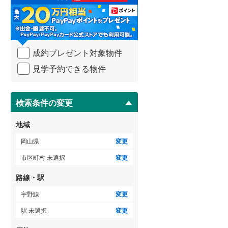
る
・
条
件
ゲストルーム
（
0
）
を
成約プレゼント対象物件
マ
イ
見学予約できる物件
ペ
ＴＶモニタ付インターホン
ー
ジ
（
1
）
に
検索条件の変更
保
存
地域
す
る
岡山県
変更
市区町村 未選択
変更
路線・駅
宇野線
変更
駅 未選択
変更