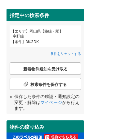
小田郡矢掛町
(
0
)
勝田郡勝央町
(
0
)
指定中の検索条件
久米郡久米南町
(
0
)
エリア
岡山県【路線・駅】
宮崎
鹿児島
沖縄
宇野線
2階以上
（
2
）
条件
3K/3DK
条件をリセットする
最上階
（
0
）
こ
する
る
条件をリセットする
条件をリセットする
条件をリセットする
条件をリセットする
条件をリセットする
条件をリセットする
新着物件通知を受け取る
の
検
索
検索条件を保存する
制震構造
（
0
）
条
件
保存した条件の確認・通知設定の
低層マンション（4階建て以
で
変更・解除は
マイページ
から行え
下）
（
1
）
通
ます。
知
を
受
物件の絞り込み
け
小学校まで1km以内
（
0
）
取