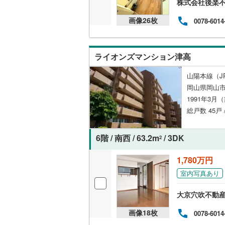
株式会社後楽不動
共用施設
画像
26
枚
0078-6014
コンシェ
ライオンズマンション津高
設備
山陽本線（J
床暖房
（
岡山県岡山
1991年3月
総戸数 45戸 
間取り、居室
6階 / 南西 / 63.2m
/ 3DK
バリアフ
2
1,780万円
LD
室内写真あり
リビング
大京穴吹不動産
（
0
）
画像
18
枚
0078-6014
キッチン