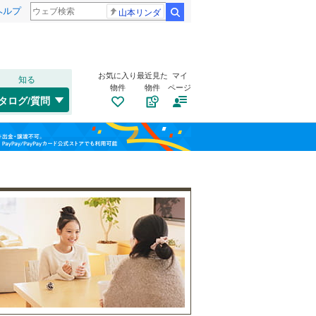
ヘルプ
山本リンダ
検索
お気に入り
最近見た
マイ
知る
物件
物件
ページ
赤穂線
(
1
)
タログ/質問
宇野線
(
3
)
東区
(
0
)
福島
因美線
(
0
)
(
0
)
(
0
)
(
0
)
栃木
群馬
山梨
山陽新幹線
(
1
)
玉野市
(
0
)
自転車置き場
（
1
）
水島臨海鉄道
(
0
)
総社市
(
0
)
バイク置き場
（
1
）
備前市
(
0
)
防犯カメラ
（
0
）
真庭市
(
0
)
和歌山
和気郡和気町
(
0
)