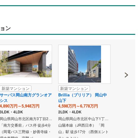
ョン
新築マンション
新築マンション
新築マン
サーパス岡山南方グランオア
Brillia（ブリリア） 岡山中
プレサンス
シス
山下
3,990万円～
4,890万円～5,948万円
4,598万円～6,778万円
3LDK・4LD
3LDK・4LDK
2LDK・4LDK
岡山県岡山市北区南方3丁目260番5（地番）
岡山県岡山市北区中山下1丁目11番108（地番）
山陽本線（J
「南方交番前」バス停 徒歩4分
山陽本線（JR西日本） 「岡
山」駅 徒歩
（岡電バス三野線・妙善寺線・
山」駅 徒歩17分 （西側エント
理大東門線、宇野バ…
ランスより）