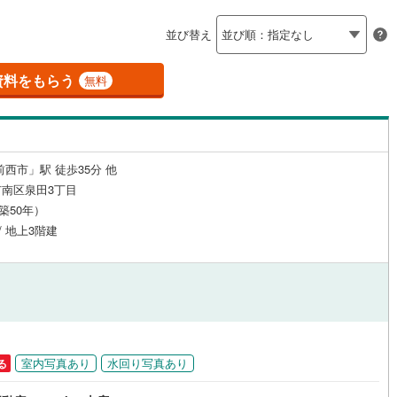
島根
岡山
広島
山口
島町
(
0
)
浅口郡里庄町
(
0
)
（
0
）
24時間有人管理
（
0
）
並び替え
庄村
(
0
)
苫田郡鏡野町
(
0
)
香川
愛媛
高知
保存した条件を見る
建ち方、日当たり
義町
(
0
)
英田郡西粟倉村
(
0
)
資料をもらう
無料
佐賀
長崎
熊本
大分
1
）
南向き（南東・南西含む）
咲町
(
0
)
加賀郡吉備中央町
(
0
)
（
3
）
戸なし
（
0
）
メゾネット
（
0
）
前西市」駅 徒歩35分 他
この条件で検索する
この条件で検索する
この条件で検索する
この条件で検索する
この条件で検索する
この条件で検索する
市区町村以下を選択
市区町村を選択す
駅を選択する
南区泉田3丁目
施工・品質・工法関連
（築50年）
/ 地上3階建
（
0
）
免震構造
（
0
）
総戸数200以上）
タワー（20階建て以上）
（
0
）
室内写真あり
水回り写真あり
る
駅が始発駅
（
0
）
海まで2km以内
（
0
）