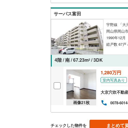
独立型キ
サーパス富田
浴室
宇野線 「大
岡山県岡山
浴室乾燥
1990年12
総戸数 67戸 
バルコニー、
4階 / 南 / 67.23m
/ 3DK
ルーフバ
2
1,280万円
収納
室内写真あり
ウォーク
大京穴吹不動産
（
0
）
画像
21
枚
0078-6014
販売、価格、
即入居可
まとめて
チェックした物件を