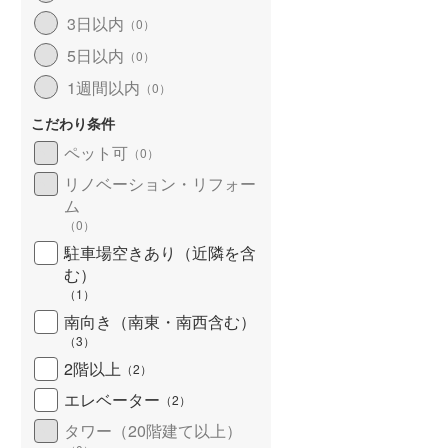
3日以内
（
0
）
5日以内
（
0
）
1週間以内
（
0
）
こだわり条件
ペット可
（
0
）
リノベーション・リフォー
ム
（
0
）
駐車場空きあり（近隣を含
む）
ション
新築マンション
新築マンション
（
1
）
 ロジェ 岡山番町
ポレスター野田屋町スクエア
アルファステイツ大元
南向き（南東・南西含む）
5,490万円
3,699万円～4,299万円
園
（
3
）
3,980万円～5,680万円
K
2LDK
2LDK、3LDK
2階以上
岡山県岡山市北区番町一丁目165番1、177番1（地番）
岡山県岡山市北区野田屋町二丁目9-112（地番）
（
2
）
R西日本） 「岡
山陽本線（JR西日本） 「岡
エレベーター
（
2
）
「大元上町」バス停 徒歩
21分
山」駅 徒歩11分
（岡電バス）
タワー（20階建て以上）