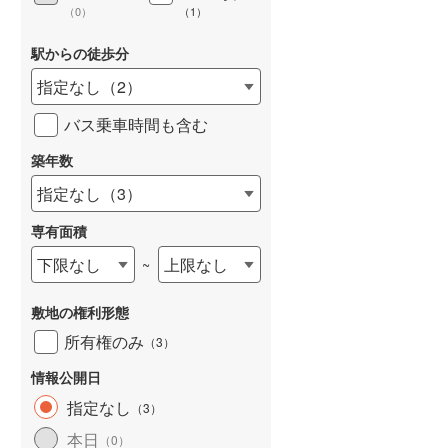
（
0
）
（
1
）
駅からの徒歩分
指定なし
（
2
）
詳しく見る
バス乗車時間も含む
築年数
指定なし
（
3
）
専有面積
下限なし
上限なし
~
敷地の権利形態
所有権のみ
（
3
）
情報公開日
指定なし
（
3
）
本日
（
0
）