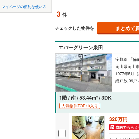
中国
鳥取
都窪郡早
マイページの便利な使い方
ペット可
3
件
真庭郡新
四国
徳島
配置、向き、
勝田郡奈
まとめて
チェックした物件を
九州・沖縄
福岡
角住戸
（
久米郡美
エバーグリーン泉田
階下に住
宇野線 「備
0
0
0
0
0
0
岡山県岡山市
該当物件
該当物件
該当物件
該当物件
該当物件
該当物件
件
件
件
件
件
件
構造・規模・
1977年5月
総戸数 39戸 
耐震構造
大規模（
1階 / 南 / 53.44m
/ 3DK
2
（
0
）
人気物件TOP10入り
320万円
立地
成約でもらえ
最寄りの