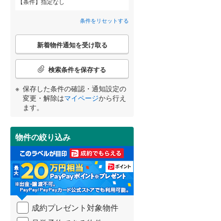
条件
指定なし
安芸郡海田町
(
1
)
南観音
(
3
)
条件をリセットする
山県郡安芸太田町
(
0
)
竜王町
(
1
)
こ
世羅郡世羅町
(
0
)
新着物件通知を受け取る
の
宮崎
鹿児島
沖縄
検
2階以上
（
1
）
索
検索条件を保存する
条
件
保存した条件の確認・通知設定の
最上階
（
0
）
で
変更・解除は
マイページ
から行え
通
する
る
条件をリセットする
条件をリセットする
条件をリセットする
条件をリセットする
条件をリセットする
条件をリセットする
ます。
知
を
受
制震構造
（
0
）
物件の絞り込み
け
取
低層マンション（4階建て以
る
下）
（
0
）
・
条
件
を
成約プレゼント対象物件
マ
小学校まで1km以内
（
0
）
イ