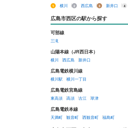
オンライン対
横川
西広島
新井口
オンライ
広島市西区の駅から探す
可部線
オンライ
三滝
山陽本線（JR西日本）
横川
西広島
新井口
広島電鉄横川線
横川駅
横川一丁目
広島電鉄宮島線
東高須
高須
古江
草津
広島電鉄本線
天満町
観音町
西観音町
福島町