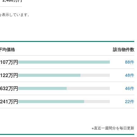
ッチン
（
0
）
対面キッチン
（
0
）
を表示しています。
機あり
（
0
）
浴室に窓あり
（
0
）
平均価格
該当物件数
庭
,107万円
88件
ルコニー
（
0
）
専用庭
（
0
）
,122万円
48件
,632万円
46件
インクローゼット
,241万円
22件
契約、入居関連など
能
（
0
）
※直近一週間分を毎日更新