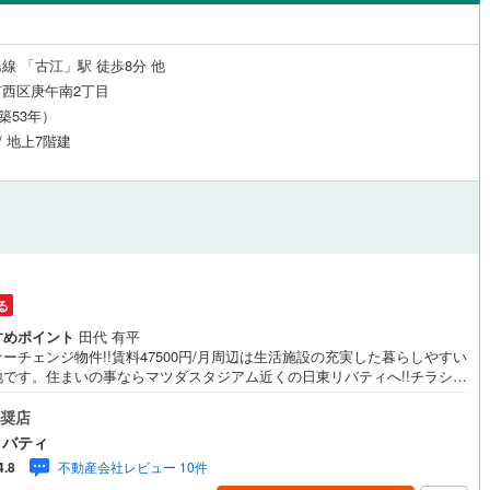
島根
岡山
広島
山口
(
0
)
安芸郡府中町
(
4
)
)
三滝本町
(
2
)
（
0
）
24時間有人管理
（
0
）
野町
(
1
)
安芸郡坂町
(
1
)
香川
愛媛
高知
線 「古江」駅 徒歩8分 他
(
2
)
横川町
(
3
)
保存した条件を見る
建ち方、日当たり
西区庚午南2丁目
広島町
(
0
)
豊田郡大崎上島町
(
0
)
（築53年）
)
佐賀
長崎
熊本
大分
0
）
南向き（南東・南西含む）
石高原町
(
0
)
/ 地上7階建
（
1
）
戸なし
（
0
）
メゾネット
（
0
）
この条件で検索する
この条件で検索する
この条件で検索する
この条件で検索する
この条件で検索する
この条件で検索する
市区町村以下を選択
市区町村を選択す
駅を選択する
施工・品質・工法関連
（
0
）
免震構造
（
0
）
る
すめポイント
田代 有平
総戸数200以上）
タワー（20階建て以上）
（
0
）
ーチェンジ物件!!賃料47500円/月周辺は生活施設の充実した暮らしやすい
地です。住まいの事ならマツダスタジアム近くの日東リバティへ!!チラシや
ト広告に載っていない物件もご紹介できます。広島市内はもちろん廿日市
・東広島まで6000物件の豊富な情報量!!「実際に自分自身が住む家を見
奨店
得して買いたい」広告では分かり難い物件の長所や短所を現地でご確認で
リバティ
す。お気軽にお問い合わせ下さい。TV電話やLINE等でオンライン案内も可
駅が始発駅
（
0
）
海まで2km以内
（
0
）
不動産会社レビュー 10件
4.8
す。お気軽にお申し付け下さい。「住まいを通じた出逢いを大切に」をモ