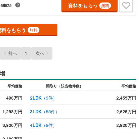
ーに、創業以来多くのお客様に信頼と信用を頂き、広島県下でも有数の不
資料をもらう
-56525
無料
グループへ成長することができました。「人と人、心と心」これからもこ
神を大切に、お客様へのサポートをさせて頂きます。株式会社日東リバテ
32-0818広島市南区段原日出2丁目2-22-2F
ルジュサービス
（
0
）
キッズルーム
（
0
）
資料をもらう
無料
0
）
オール電化
（
0
）
前へ
1
次へ
場
全体
リー住宅
（
0
）
平均価格
間取り（該当物件数）
平均価格
498万円
2LDK
（
9
件）
2,455万円
1,298万円
3LDK
（
55
件）
2,625万円
ダイニング15畳以上
3,920万円
4LDK
（
9
件）
2,920万円
2,480万円