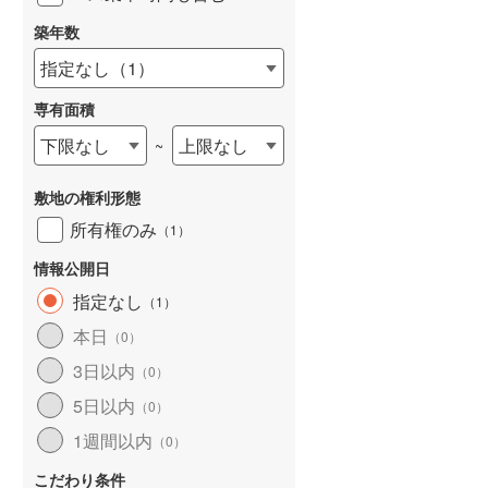
築年数
指定なし
（
1
）
専有面積
詳しく見る
下限なし
上限なし
~
敷地の権利形態
所有権のみ
（
1
）
情報公開日
指定なし
（
1
）
本日
（
0
）
3日以内
（
0
）
5日以内
（
0
）
1週間以内
（
0
）
こだわり条件