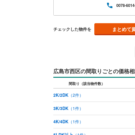
ット
0078-6014
動産
共用施設
の精
ィ〒7
コンシェ
まとめて
チェックした物件を
設備
床暖房
（
広島市西区の間取りごとの価格相
間取り、居室
バリアフ
間取り（該当物件数）
2K/2DK
（
2
件）
LD
3K/3DK
（
1
件）
リビング
（
0
）
4K/4DK
（
1
件）
キッチン
5LDK以上
（
1
件）