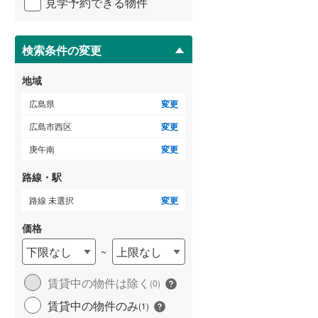
見学予約できる物件
ペ
ー
ジ
に
検索条件の変更
ゲストルーム
（
0
）
保
存
地域
す
る
広島県
変更
ＴＶモニタ付インターホン
広島市西区
変更
（
0
）
庚午南
変更
路線・駅
路線 未選択
変更
価格
下限なし
上限なし
~
賃貸中の物件は除く
(
0
)
賃貸中の物件のみ
(
1
)