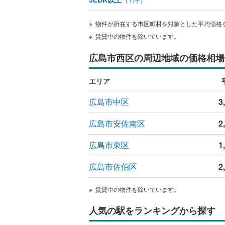
独立型キ
物件が所在する市区町村を対象とした平均価格
賃貸中の物件を除いています。
浴室
広島市西区の周辺地域の価格相場
浴室乾燥
エリア
バルコニー、
広島市中区
3
ルーフバ
広島市安佐南区
2
収納
広島市東区
1
ウォーク
（
0
）
広島市佐伯区
2
販売、価格、
賃貸中の物件を除いています。
人気の駅をランキングから探す
即入居可