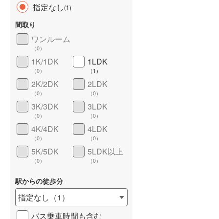
指定なし
(
1
)
間取り
ワンルーム
（
0
）
1K/1DK
1LDK
（
0
）
（
1
）
2K/2DK
2LDK
（
0
）
（
0
）
ワイドバルコニー
（
0
）
3K/3DK
3LDK
（
0
）
（
0
）
4K/4DK
4LDK
（
0
）
（
0
）
5K/5DK
5LDK以上
（
0
）
（
0
）
駅からの徒歩分
指定なし
（
1
）
バス乗車時間も含む