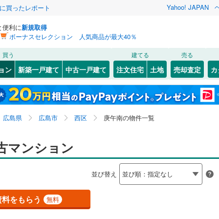
Yahoo! JAPAN
際に買ったレポート
と便利に
新規取得
ボーナスセレクション 人気商品が最大40％
検索条件を保存しました
買う
建てる
売る
JR西日本）
(
0
)
芸備線
(
0
)
リノベーション
ョン
新築一戸建て
中古一戸建て
注文住宅
土地
売却査定
カ
この検索条件の新着物件通知は、
マイページ
から設定できます。
可部線
(
0
)
ション・リフォーム
築古・築30年以上
（
1
）
東区
井口鈴が台
(
49
)
(
2
)
岩手
宮城
秋田
山形
線
(
0
)
(
3
)
安佐南区
観音本町
(
(
48
4
)
)
広島県、広島市西区、庚午南
神奈川
埼玉
千葉
茨城
広島県
広島市
西区
庚午南の物件一覧
台
2
)
(
1
)
佐伯区
草津東
(
(
22
1
)
)
0
)
広島電鉄本線
(
0
)
クスあり
)
（
0
）
己斐本町
24時間ゴミ出し可
(
6
)
（
0
）
長野
富山
石川
福井
古マンション
横川線
(
0
)
広島電鉄江波線
(
0
)
竹原市
(
0
)
検索条件を保存する
ルーム
)
（
0
）
庚午南
エレベーター
(
1
)
（
0
）
白島線
(
0
)
広島電鉄宮島線
(
1
)
閉じる
閉じる
お気に入りリストを見る
お気に入りリストを見る
閉じる
閉じる
)
福山市
(
39
)
岐阜
静岡
三重
並び替え
きあり（近隣を含む）
(
2
)
田方
オートロック
(
7
)
（
0
）
マイページ
交通アストラムライン
(
0
)
)
庄原市
(
0
)
兵庫
京都
滋賀
奈良
(
1
)
東観音町
(
1
)
資料をもらう
無料
(
5
)
廿日市市
(
7
)
約
(
1
)
古江西町
(
4
)