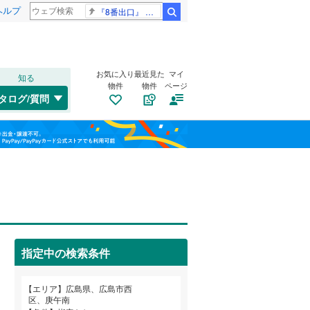
ヘルプ
『8番出口』 金ロー
検索
お気に入り
最近見た
マイ
知る
物件
物件
ページ
福塩線
(
0
)
タログ/質問
木次線
(
0
)
南区
大芝
(
(
49
2
)
)
福島
安佐北区
観音町
(
1
(
)
20
)
栃木
群馬
山梨
己斐上
(
2
)
広島電鉄宇品線
(
0
)
庚午北
自転車置き場
(
4
)
（
0
）
広島電鉄皆実線
(
0
)
三原市
(
4
)
新庄町
バイク置き場
(
1
)
（
0
）
広島電鉄循環線
(
0
)
府中市
(
0
)
指定中の検索条件
天満町
防犯カメラ
(
1
)
（
0
）
大竹市
(
1
)
和歌山
古江上
(
8
)
エリア
広島県、広島市西
安芸高田市
(
0
)
区、庚午南
古江東町
(
1
)