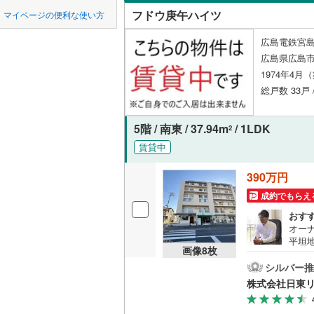
中国
鳥取
江田島市
フドウ庚午ハイツ
マイページの便利な使い方
三篠町
(
1
ペット可
安芸郡熊
四国
徳島
広島電鉄宮島
横川新町
配置、向き、
広島県広島市
山県郡北
1974年4月
井口台
(
8
九州・沖縄
福岡
角住戸
（
神石郡神
総戸数 33戸 
5階 / 南東 / 37.94m
/ 1LDK
階下に住
2
0
0
0
0
0
0
賃貸中
該当物件
該当物件
該当物件
該当物件
該当物件
該当物件
件
件
件
件
件
件
構造・規模・
390万円
耐震構造
成約でもらえ
おす
大規模（
オーナ
（
0
）
平坦
画像
8
枚
ネッ
から呉
シルバー推
立地
て納
株式会社日東
きま
最寄りの
能で