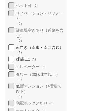
ペット可
（
0
）
リノベーション・リフォー
ム
（
0
）
駐車場空きあり（近隣を含
む）
（
0
）
南向き（南東・南西含む）
（
1
）
2階以上
（
1
）
エレベーター
（
0
）
タワー（20階建て以上）
（
0
）
低層マンション（4階建て
以下）
（
0
）
宅配ボックスあり
（
0
）
オートロック
（
0
）