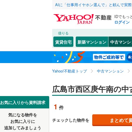
AIに「仕事用イヤホン選んで」と頼んで実
IDでもっ
ログイン
借りる
北海道
JR
北海道
山陽本線（
こだわり条件
リフォーム、
賃貸住宅
新築マンション
中古マンシ
呉線
(
0
)
リノベー
広島市
中区
井口
(
(
96
3
)
)
東北
青森
（
0
）
山陽新幹
西区
観音新町
(
82
)
関東
東京
Yahoo!不動産トップ
中古マンション
共用設備
安芸区
草津梅が
(
1
私鉄・その他
井原鉄道
(
己斐東
宅配ボッ
(
1
信越・北陸
新潟
広島市西区庚午南の中
広島電鉄
広島県のそのほ
呉市
(
36
)
庚午中
トランク
(
4
かの地域
広島電鉄
尾道市
(
4
東海
愛知
お気に入りから資料請求
1
件
鈴が峰町
駐車場空
広島高速
三次市
(
0
気になる物件を
（
0
）
近畿
大阪
西観音町
まとめて
チェックした物件を
お気に入りに
東広島市
追加してみましょう
管理・管理規
古江新町