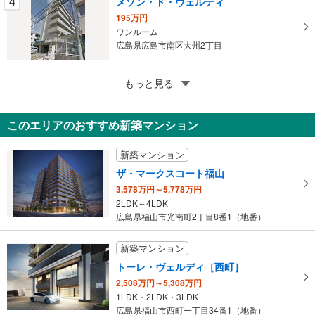
4
メゾン・ド・ヴェルティ
る
195万円
ワンルーム
広島県広島市南区大州2丁目
4
プレセランス・オリビエ
もっと見る
600万円
2DK
このエリアのおすすめ新築マンション
広島県福山市多治米町2丁目
新築マンション
ザ・マークスコート福山
3,578万円～5,778万円
2LDK～4LDK
広島県福山市光南町2丁目8番1（地番）
新築マンション
トーレ・ヴェルディ［西町］
2,508万円～5,308万円
1LDK・2LDK・3LDK
広島県福山市西町一丁目34番1（地番）