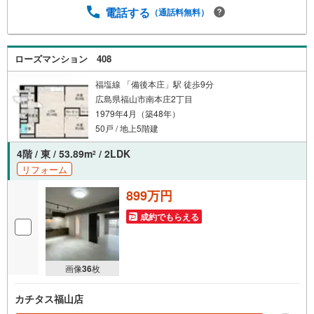
電話する
（通話料無料）
ローズマンション 408
福塩線 「備後本庄」駅 徒歩9分
広島県福山市南本庄2丁目
1979年4月（築48年）
50戸 / 地上5階建
4階 / 東 / 53.89m
/ 2LDK
2
リフォーム
899万円
成約でもらえる
画像
36
枚
カチタス福山店