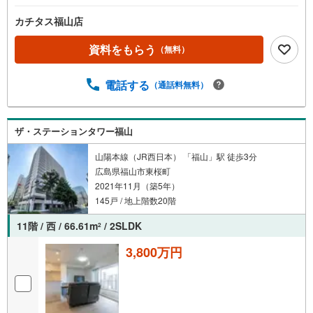
カチタス福山店
資料をもらう
（無料）
電話する
（通話料無料）
ザ・ステーションタワー福山
山陽本線（JR西日本） 「福山」駅 徒歩3分
広島県福山市東桜町
2021年11月（築5年）
145戸 / 地上階数20階
11階 / 西 / 66.61m
/ 2SLDK
2
3,800万円