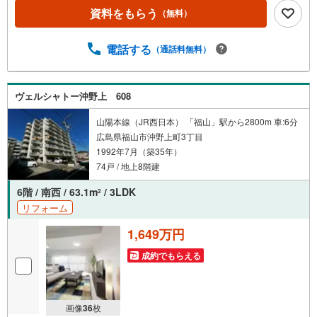
資料をもらう
（無料）
電話する
（通話料無料）
ヴェルシャトー沖野上 608
山陽本線（JR西日本） 「福山」駅から2800m 車:6分
広島県福山市沖野上町3丁目
1992年7月（築35年）
74戸 / 地上8階建
6階 / 南西 / 63.1m
/ 3LDK
2
リフォーム
1,649万円
成約でもらえる
画像
36
枚