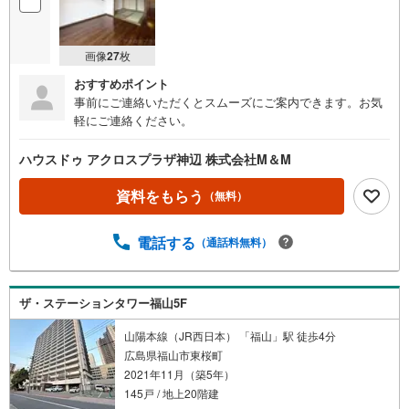
画像
27
枚
おすすめポイント
事前にご連絡いただくとスムーズにご案内できます。お気
軽にご連絡ください。
ハウスドゥ アクロスプラザ神辺 株式会社M＆M
資料をもらう
（無料）
電話する
（通話料無料）
ザ・ステーションタワー福山5F
山陽本線（JR西日本） 「福山」駅 徒歩4分
広島県福山市東桜町
2021年11月（築5年）
145戸 / 地上20階建