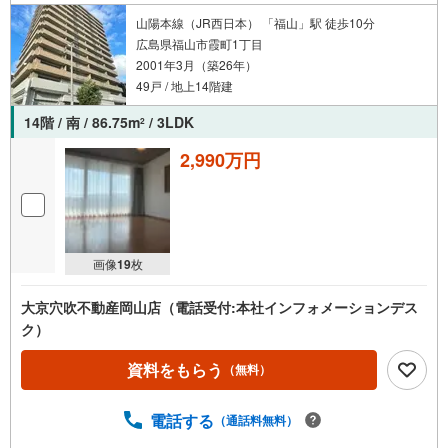
山陽本線（JR西日本） 「福山」駅 徒歩10分
広島県福山市霞町1丁目
2001年3月（築26年）
49戸 / 地上14階建
14階 / 南 / 86.75m
/ 3LDK
2
2,990万円
画像
19
枚
大京穴吹不動産岡山店（電話受付:本社インフォメーションデス
ク）
資料をもらう
（無料）
電話する
（通話料無料）