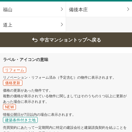
尾道市
福山市
福山
備後本庄
大竹市
東広島市
道上
廿日市市
安芸郡府中町
中古マンショントップへ戻る
安芸郡海田町
安芸郡熊野町
ラベル・アイコンの意味
安芸郡坂町
リフォーム
リノベーション・リフォーム済み（予定含む）の物件に表示されます。
価格更新
価格の更新があった物件です。
複数の価格が表示されている物件に関しましてはそのうちの１つ以上に更新が
あった場合に表示されます。
NEW
情報公開日が7日以内の場合に表示されます。
建築条件付き土地
売買契約にあたって一定期間内に特定の建設会社と建築請負契約を結ぶことを