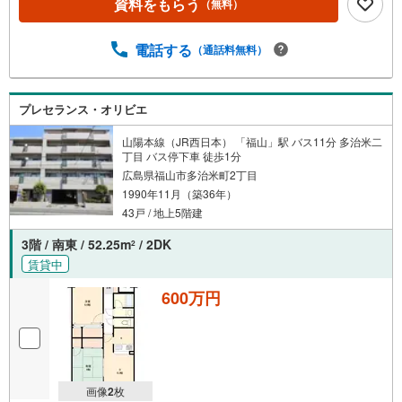
資料をもらう
（無料）
電話する
（通話料無料）
プレセランス・オリビエ
山陽本線（JR西日本） 「福山」駅 バス11分 多治米二
丁目 バス停下車 徒歩1分
広島県福山市多治米町2丁目
1990年11月（築36年）
43戸 / 地上5階建
3階 / 南東 / 52.25m
/ 2DK
2
賃貸中
600万円
画像
2
枚