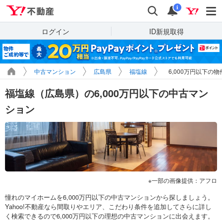
Yahoo!不動産
検索
通知
i
ログイン
ID新規取得
中古マンション
広島県
福塩線
6,000万円以下の
福塩線（広島県）の6,000万円以下の中古マン
ション
一部の画像提供：アフロ
憧れのマイホームを6,000万円以下の中古マンションから探しましょう。
Yahoo!不動産なら間取りやエリア、こだわり条件を追加してさらに詳し
く検索できるので6,000万円以下の理想の中古マンションに出会えます。