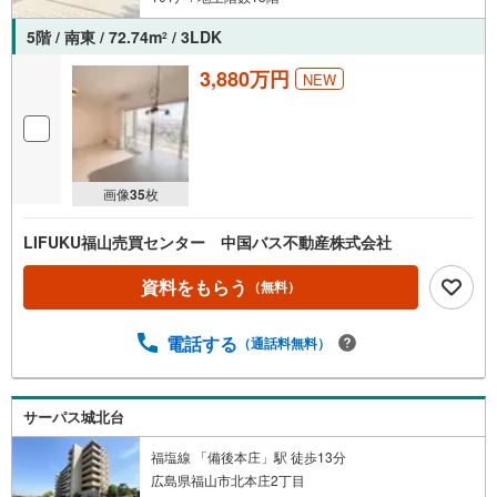
5階 / 南東 / 72.74m
/ 3LDK
2
3,880万円
NEW
画像
35
枚
LIFUKU福山売買センター 中国バス不動産株式会社
資料をもらう
（無料）
電話する
（通話料無料）
サーパス城北台
福塩線 「備後本庄」駅 徒歩13分
広島県福山市北本庄2丁目