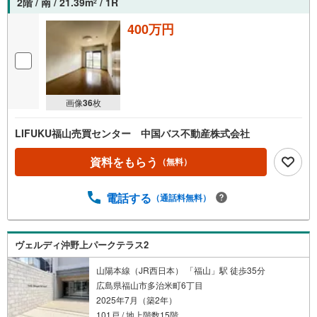
2階 / 南 / 21.39m
/ 1R
2
400万円
画像
36
枚
LIFUKU福山売買センター 中国バス不動産株式会社
資料をもらう
（無料）
電話する
（通話料無料）
ヴェルディ沖野上パークテラス2
山陽本線（JR西日本） 「福山」駅 徒歩35分
広島県福山市多治米町6丁目
2025年7月（築2年）
101戸 / 地上階数15階