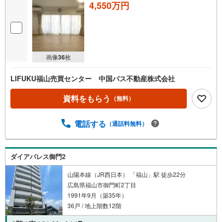
4,550万円
画像
36
枚
LIFUKU福山売買センター 中国バス不動産株式会社
資料をもらう
（無料）
電話する
（通話料無料）
ダイアパレス御門2
山陽本線（JR西日本） 「福山」駅 徒歩22分
広島県福山市御門町2丁目
1991年9月（築35年）
36戸 / 地上階数12階