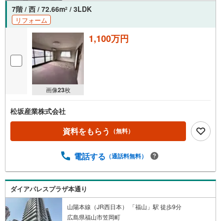
7階 / 西 / 72.66m
/ 3LDK
2
リフォーム
1,100万円
画像
23
枚
松坂産業株式会社
資料をもらう
（無料）
電話する
（通話料無料）
ダイアパレスプラザ本通り
山陽本線（JR西日本） 「福山」駅 徒歩9分
広島県福山市笠岡町