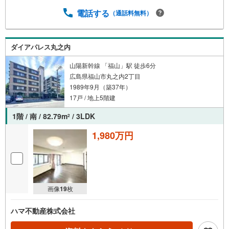
電話する
（通話料無料）
ダイアパレス丸之内
山陽新幹線 「福山」駅 徒歩6分
広島県福山市丸之内2丁目
1989年9月（築37年）
17戸 / 地上5階建
1階 / 南 / 82.79m
/ 3LDK
2
1,980万円
画像
19
枚
ハマ不動産株式会社