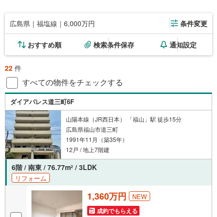
広島県｜福塩線｜6,000万円
条件変更
おすすめ順
検索条件保存
通知設定
22
件
すべての物件をチェックする
ダイアパレス道三町6F
山陽本線（JR西日本） 「福山」駅 徒歩15分
広島県福山市道三町
1991年11月（築35年）
12戸 / 地上7階建
6階 / 南東 / 76.77m
/ 3LDK
2
リフォーム
1,360万円
NEW
成約でもらえる