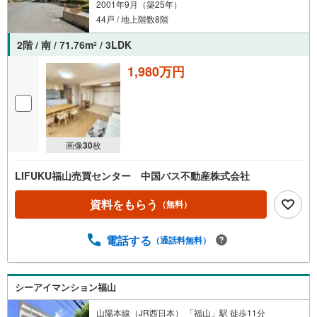
2001年9月（築25年）
44戸 / 地上階数8階
2階 / 南 / 71.76m
/ 3LDK
2
1,980万円
画像
30
枚
LIFUKU福山売買センター 中国バス不動産株式会社
資料をもらう
（無料）
電話する
（通話料無料）
シーアイマンション福山
山陽本線（JR西日本） 「福山」駅 徒歩11分