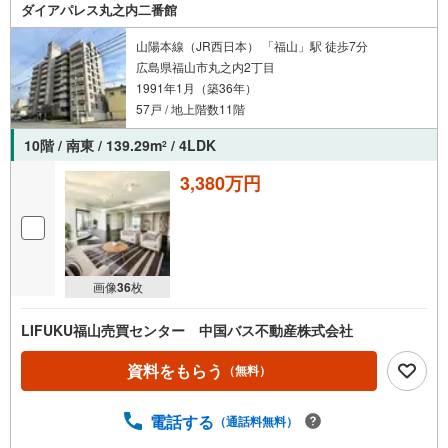
ダイアパレス丸之内二番館
山陽本線（JR西日本） 「福山」駅 徒歩7分
広島県福山市丸之内2丁目
1991年1月（築36年）
57戸 / 地上階数11階
10階 / 南東 / 139.29m
/ 4LDK
2
3,380万円
画像
36
枚
LIFUKU福山売買センター 中国バス不動産株式会社
資料をもらう
（無料）
電話する
（通話料無料）