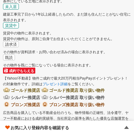
条件にしている土地に表示されます。
未入居
建築工事完了日から1年以上経過したものの、まだ誰も住んだことがない住宅に
表示されます。
賃貸中
賃貸中の物件に表示されます。
賃貸中の物件は、原則ご自身でお住まいいただくことができません。
請求済
その物件が資料請求・お問い合わせ済みの場合に表示されます。
既読
その物件を既にご覧になっている場合に表示されます。
成約でもらえる
【Yahoo!不動産】物件ご成約で最大20万円相当PayPayポイントプレゼント！
の対象物件です。詳細は
プレゼント詳細
をご覧ください。
ゴールド推奨店
ゴールド推奨店 取り扱い物件
シルバー推奨店
シルバー推奨店 取り扱い物件
ブロンズ推奨店
ブロンズ推奨店 取り扱い物件
広告商品を購入している不動産会社のうち、物件情報の正確性、法令遵守、ヤ
フー不動産における成約実績等、当社所定の基準を満たした優良な店舗運営を
実践していると認めた不動産会社（もしくは当該認定を受けた不動産会社の取
お気に入り登録内容を確認する
扱物件）に表示されます。