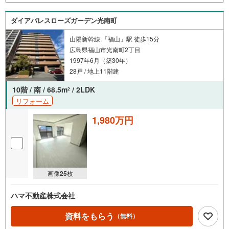
ダイアパレスローズガーデン光南町
山陽新幹線 「福山」駅 徒歩15分
広島県福山市光南町2丁目
1997年6月（築30年）
28戸 / 地上11階建
10階 / 南 / 68.5m
/ 2LDK
2
リフォーム
1,980万円
画像
25
枚
ハマ不動産株式会社
資料をもらう
（無料）