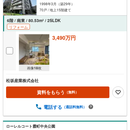
1998年3月（築29年）
70戸 / 地上15階建て
6階 / 南東 / 80.53m
/ 2SLDK
2
リフォーム
3,490万円
画像
18
枚
松坂産業株式会社
資料をもらう
（無料）
電話する
（通話料無料）
ローレルコート霞町中央公園