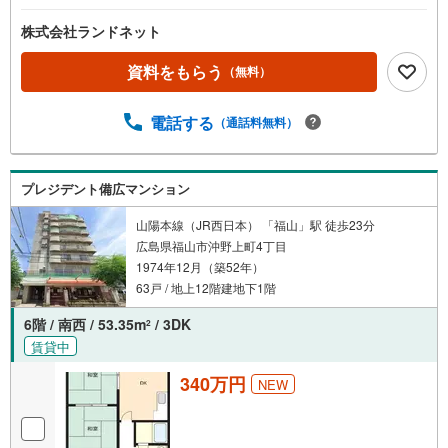
株式会社ランドネット
資料をもらう
（無料）
電話する
（通話料無料）
プレジデント備広マンション
山陽本線（JR西日本） 「福山」駅 徒歩23分
広島県福山市沖野上町4丁目
1974年12月（築52年）
63戸 / 地上12階建地下1階
6階 / 南西 / 53.35m
/ 3DK
2
賃貸中
340万円
NEW