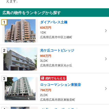
えます。
通
知
広島の物件をランキングから探す
を
受
1
ダイアパレス土橋
け
630万円
取
1DK
る
広島県広島市中区土橋町
・
条
2
光ケ丘コートビレッジ
件
950万円
を
3LDK
マ
広島県広島市東区光が丘
イ
ペ
3
成約でもらえる
ー
ジ
ロッコーマンション東観音
に
790万円
保
2LDK
広島県広島市西区東観音町
存
す