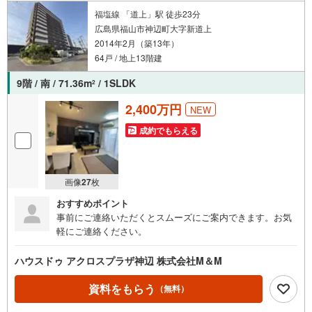
福塩線 「道上」駅 徒歩23分
広島県福山市神辺町大字新道上
2014年2月（築13年）
64戸 / 地上13階建
9階 / 南 / 71.36m
/ 1SLDK
2
2,400万円
NEW
成約でもらえる
画像
27
枚
おすすめポイント
事前にご連絡いただくとスムーズにご案内できます。お気
軽にご連絡ください。
ハウスドゥ アクロスプラザ神辺 株式会社M＆M
資料をもらう
（無料）