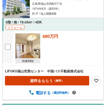
広島県福山市西町3丁目
1974年6月（築53年）
81戸 / 地上階数8階
6階 / 南 / 78.05m
/ 4DK
2
リフォーム
680万円
画像
33
枚
LIFUKU福山売買センター 中国バス不動産株式会社
資料をもらう
（無料）
電話する
（通話料無料）