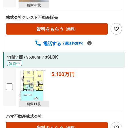
画像
26
枚
株式会社クレスト不動産販売
資料をもらう
（無料）
電話する
（通話料無料）
11階 / 西 / 95.86m
/ 3SLDK
2
賃貸中
5,100万円
画像
11
枚
ハマ不動産株式会社
資料をもらう
（無料）