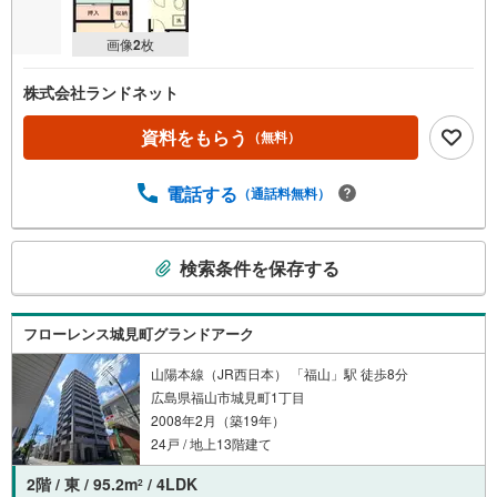
画像
2
枚
株式会社ランドネット
資料をもらう
（無料）
電話する
（通話料無料）
こ
検索条件を保存する
の
検
索
フローレンス城見町グランドアーク
条
件
山陽本線（JR西日本） 「福山」駅 徒歩8分
広島県福山市城見町1丁目
で
2008年2月（築19年）
通
24戸 / 地上13階建て
知
を
2階 / 東 / 95.2m
/ 4LDK
2
受