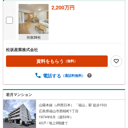
け
2,200万円
取
る
・
条
画像
26
枚
件
を
松坂産業株式会社
マ
イ
資料をもらう
（無料）
ペ
ー
電話する
ジ
（通話料無料）
に
保
存
若月マンション
す
山陽本線（JR西日本） 「福山」駅 徒歩10分
る
広島県福山市西桜町1丁目
1974年6月（築53年）
43戸 / 地上9階建て