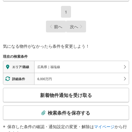
1
前へ
次へ
気になる物件がなかったら
条件を変更しよう！
現在の検索条件
広島県｜福塩線
エリア/路線
6,000万円
詳細条件
こ
新着物件通知を受け取る
の
検
索
検索条件を保存する
条
件
保存した条件の確認・通知設定の変更・解除は
マイページ
から行
で