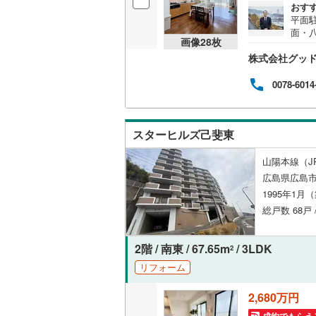
おす
平面
独立型キ
面・
画像
28
枚
ある
浴室
株式会社グッ
るご家
室リ
空き
0078-6014
浴室乾燥
価格
バルコニー、
スターヒルズ己斐東
ルーフバ
山陽本線（J
広島県広島市
収納
1995年1月
総戸数 68戸
ウォーク
（
1
）
2階 / 南東 / 67.65m
/ 3LDK
2
販売、価格、
リフォーム
即入居可
2,680万円