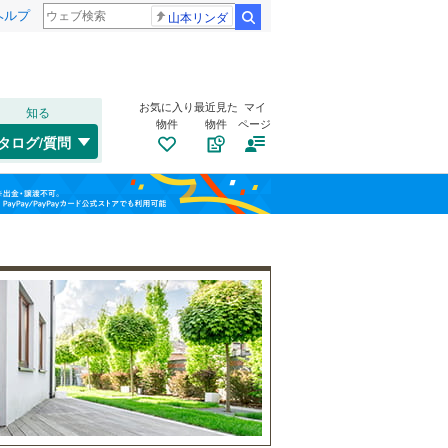
ヘルプ
山本リンダ
検索
お気に入り
最近見た
マイ
知る
物件
物件
ページ
福塩線
(
0
)
タログ/質問
木次線
(
0
)
南区
(
0
)
福島
安佐北区
(
0
)
栃木
群馬
山梨
広島電鉄宇品線
(
0
)
自転車置き場
（
2
）
広島電鉄皆実線
(
0
)
三原市
(
0
)
バイク置き場
（
2
）
広島電鉄循環線
(
0
)
府中市
(
0
)
防犯カメラ
（
0
）
大竹市
(
0
)
和歌山
安芸高田市
(
0
)