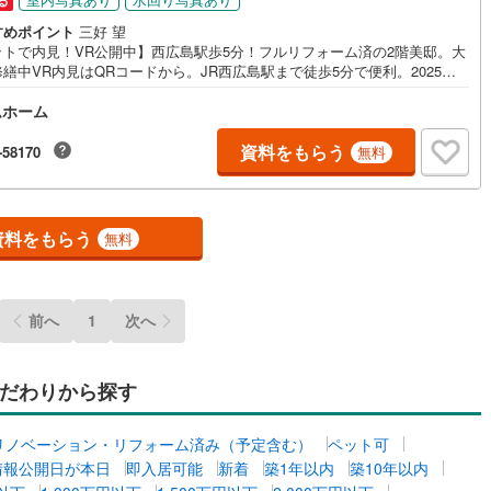
る
応
すめポイント
三好 望
ットで内見！VR公開中】西広島駅歩5分！フルリフォーム済の2階美邸。大
ン内見(相談)可
（
3
）
IT重説可
（
2
）
繕中VR内見はQRコードから。JR西広島駅まで徒歩5分で便利。2025年1
に水回りから内装までフルリフォームを終えたばかり☆清潔感あふれる室内
ムホーム
こからでも体感いただけます。2階ならではの出入りのしやすさと、大規模
ン対応とは？
工事による安心の管理体制も魅力。周辺にはスーパーやドラッグストアが
圏内に揃い、日々の生活も快適。写真だけでは伝わりにくいリフォーム後
資料をもらう
-58170
無料
感や動線を、ぜひVRで。
資料をもらう
無料
前へ
1
次へ
だわりから探す
リノベーション・リフォーム済み（予定含む）
ペット可
情報公開日が本日
即入居可能
新着
築1年以内
築10年以内