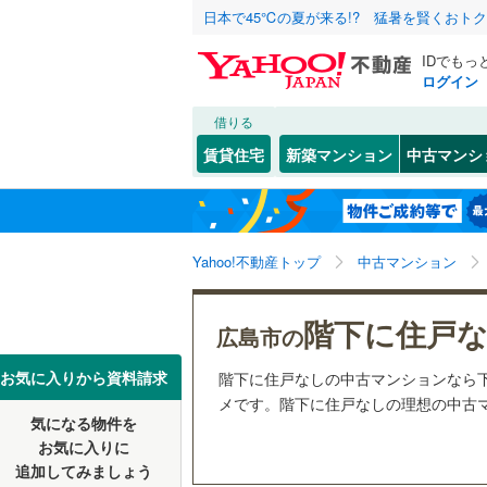
日本で45℃の夏が来る!? 猛暑を賢くおト
IDでもっ
ログイン
借りる
北海道
JR
北海道
山陽本線（
こだわり条件
リフォーム、
賃貸住宅
新築マンション
中古マンシ
呉線
(
0
)
リノベー
広島市
中区
(
0
)
東北
青森
（
2
）
山陽新幹
西区
(
2
)
関東
東京
Yahoo!不動産トップ
中古マンション
共用設備
安芸区
(
0
私鉄・その他
井原鉄道
(
宅配ボッ
信越・北陸
新潟
広島電鉄
階下に住戸
広島県のそのほ
呉市
(
0
)
広島市の
トランク
かの地域
広島電鉄
尾道市
(
0
東海
愛知
お気に入りから資料請求
階下に住戸なしの中古マンションなら
駐車場空
広島高速
メです。階下に住戸なしの理想の中古マ
三次市
(
0
気になる物件を
（
3
）
近畿
大阪
お気に入りに
東広島市
追加してみましょう
管理・管理規