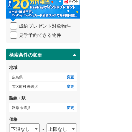
・
条
件
を
ゲストルーム
（
0
）
成約プレゼント対象物件
マ
イ
見学予約できる物件
ペ
ー
ＴＶモニタ付インターホン
ジ
に
検索条件の変更
（
1
）
保
存
地域
す
る
広島県
変更
市区町村 未選択
変更
路線・駅
路線 未選択
変更
価格
下限なし
上限なし
~