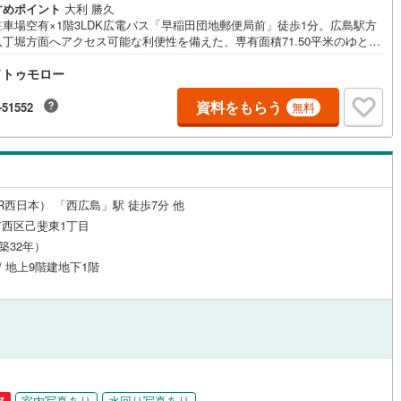
すめポイント
大利 勝久
駐車場空有×1階3LDK広電バス「早稲田団地郵便局前」徒歩1分。広島駅方
ッチン
（
0
）
対面キッチン
（
2
）
八丁堀方面へアクセス可能な利便性を備えた、専有面積71.50平米のゆとり
3LDKです。1階部分のため階下への音を気にしにくく、小さなお子様のい
ドトゥモロー
庭にもおすすめ。2023年にリビング等一部リフォーム、2024年には洗面
フォームを実施しており、室内は比較的良好な状態です。平面駐車場にも
区画があり（月額7000円）、お車利用の方にも安心。牛田エリアで広さ・
資料をもらう
-51552
無料
機あり
（
2
）
浴室に窓あり
（
0
）
・利便性のバランスを重視される方にぜひご覧いただきたい住戸です。
庭
ルコニー
（
0
）
専用庭
（
0
）
R西日本） 「西広島」駅 徒歩7分 他
西区己斐東1丁目
（築32年）
 / 地上9階建地下1階
インクローゼット
契約、入居関連など
能
（
1
）
室内写真あり
水回り写真あり