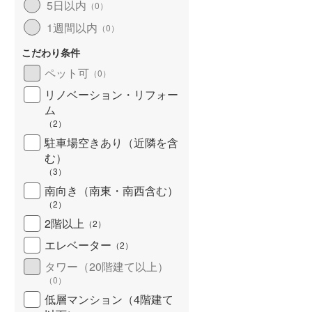
5日以内
（
0
）
1週間以内
（
0
）
こだわり条件
ペット可
（
0
）
リノベーション・リフォー
ム
（
2
）
駐車場空きあり（近隣を含
む）
（
3
）
南向き（南東・南西含む）
（
2
）
2階以上
（
2
）
エレベーター
（
2
）
タワー（20階建て以上）
（
0
）
低層マンション（4階建て