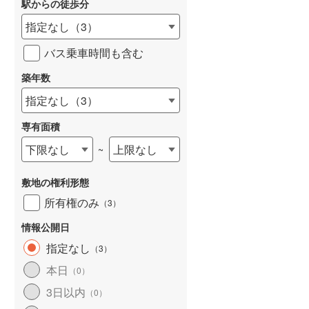
駅からの徒歩分
指定なし
（
3
）
バス乗車時間も含む
築年数
詳しく見る
指定なし
（
3
）
専有面積
下限なし
上限なし
~
敷地の権利形態
所有権のみ
（
3
）
情報公開日
指定なし
（
3
）
本日
（
0
）
3日以内
（
0
）