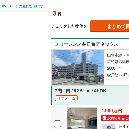
中国
鳥取
江田島市
マイページの便利な使い方
ペット可
3
件
安芸郡熊
四国
徳島
配置、向き、
山県郡北
まとめて
チェックした物件を
九州・沖縄
福岡
角住戸
（
神石郡神
フローレンス井口台アネックス
階下に住
山陽本線（J
0
0
0
0
0
0
広島県広島市
該当物件
該当物件
該当物件
該当物件
該当物件
該当物件
件
件
件
件
件
件
構造・規模・
2000年11
総戸数 63戸 
耐震構造
大規模（
2階 / 南 / 82.51m
/ 4LDK
2
（
0
）
リフォーム
1,980万円
立地
成約でもらえ
最寄りの
おす