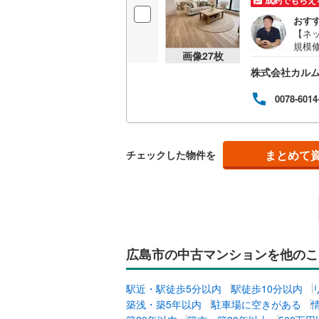
成約でもらえ
オンライン対
おす
【ネ
オンライ
規模修
画像
27
枚
2月
株式会社カル
をど
オンライ
修繕
徒歩
0078-6014
の質
まとめて
チェックした物件を
広島市の中古マンションを他のこ
駅近・駅徒歩5分以内
駅徒歩10分以内
築浅・築5年以内
駐車場に空きがある