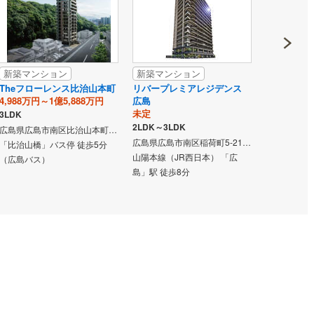
新築マンション
新築マンション
新築マン
Theフローレンス比治山本町
リバープレミアレジデンス
パークホー
4,988万円～1億5,888万円
広島
未定
未定
3LDK
2LDK～3LD
2LDK～3LDK
広島県広島市南区比治山本町1040番18（地番）
広島県広島市南区稲荷町5-21（地番）
「比治山橋」バス停 徒歩5分
広島電鉄宇品
山陽本線（JR西日本） 「広
（広島バス）
徒歩2分
島」駅 徒歩8分