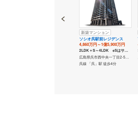
新築マンション
新築マンション
観音本町
プレサンス ロジェ 銀山町
ソシオ呉駅前レジデンス
CENTIA
4,860万円～1億5,900万円
2,990万円～5,790万円
2LDK＋S～4LDK ※Sはサービスルーム（納戸）です。
3LDK＋S ※Sはサービスルーム（納戸）です。
1LDK・1LDK＋S・2LDK・3LDK ※Sはサービスルーム（納戸）です。
広島県呉市西中央一丁目2-5（地番）
広島県広島市西区観音本町一丁目11番3・11番5（地番）
広島県広島市中区銀山町9番1（地番）
呉線 「呉」駅 徒歩4分
入本町」
広島電鉄本線 「銀山町」駅 徒
・横川駅方
歩4分