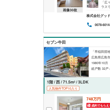
「広
ラス
共用施設
画像
30
枚
のい
株式会社グッ
のび
コンシェ
べラ
ーゼ
0078-6014
車可
設備
の落
問い
床暖房
（
セブン牛田
「早稲田団
広島県広島市
間取り、居室
1980年10
バリアフ
総戸数 32戸 
LD
1階 / 西 / 71.5m
/ 3LDK
2
人気物件TOP10入り
リビング
（
0
）
748万円
成約でもらえ
キッチン