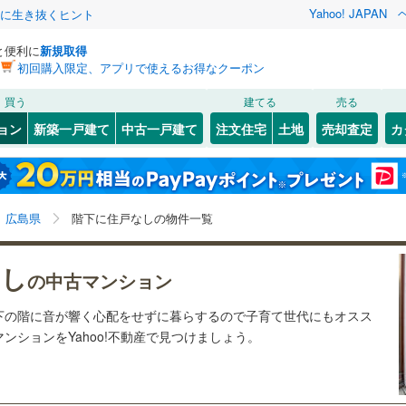
Yahoo! JAPAN
クに生き抜くヒント
と便利に
新規取得
初回購入限定、アプリで使えるお得なクーポン
検索条件を保存しました
買う
建てる
売る
JR西日本）
(
2
)
芸備線
(
0
)
リノベーション
ョン
新築一戸建て
中古一戸建て
注文住宅
土地
売却査定
カ
この検索条件の新着物件通知は、
マイページ
から設定できます。
可部線
(
0
)
ション・リフォーム
築古・築30年以上
（
2
）
東区
(
1
)
岩手
宮城
秋田
山形
線
(
0
)
安佐南区
(
0
)
広島県、広島市、階下に住戸なし
神奈川
埼玉
千葉
茨城
広島県
階下に住戸なしの物件一覧
)
佐伯区
(
0
)
0
)
広島電鉄本線
(
1
)
クスあり
（
2
）
24時間ゴミ出し可
（
0
）
長野
富山
石川
福井
横川線
(
0
)
広島電鉄江波線
(
0
)
なし
竹原市
(
0
)
の中古マンション
検索条件を保存する
ルーム
（
0
）
エレベーター
（
2
）
白島線
(
0
)
広島電鉄宮島線
(
1
)
閉じる
閉じる
お気に入りリストを見る
お気に入りリストを見る
閉じる
閉じる
)
福山市
(
0
)
岐阜
静岡
三重
下の階に音が響く心配をせずに暮らするので子育て世代にもオスス
きあり（近隣を含む）
オートロック
（
0
）
マイページ
交通アストラムライン
(
0
)
ンションをYahoo!不動産で見つけましょう。
)
庄原市
(
0
)
兵庫
京都
滋賀
奈良
(
0
)
廿日市市
(
0
)
約