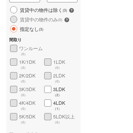
賃貸中の物件は除く
(
3
)
賃貸中の物件のみ
(
0
)
指定なし
(
3
)
間取り
ワンルーム
（
0
）
1K/1DK
1LDK
ワイドバルコニー
（
2
）
（
0
）
（
0
）
2K/2DK
2LDK
（
0
）
（
0
）
3K/3DK
3LDK
（
0
）
（
2
）
4K/4DK
4LDK
（
0
）
（
1
）
5K/5DK
5LDK以上
（
0
）
（
0
）