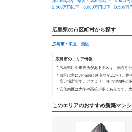
築20年以内
築古・築30年以上
500万
2,500万円以下
3,000万円以下
3,500
広島県の市区町村から探す
広島市
：
東区
西区
広
広島市のエリア情報
島
市
広島県庁や市役所がある中区は、病院や
に
西区は主にJR沿線に住宅地が広がり、物
関
高い場所です。ファミリー向けの物件が
す
安佐南区は大学や高校が多くあります。
る
情
報
このエリアのおすすめ新築マンシ