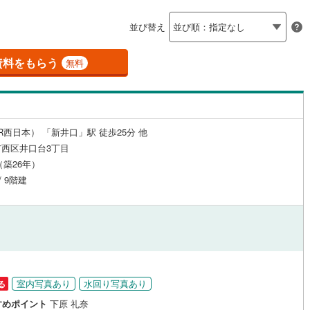
島根
岡山
広島
山口
(
0
)
安芸郡府中町
(
0
)
（
0
）
24時間有人管理
（
0
）
並び替え
野町
(
0
)
安芸郡坂町
(
0
)
香川
愛媛
高知
保存した条件を見る
建ち方、日当たり
広島町
(
0
)
豊田郡大崎上島町
(
0
)
資料をもらう
無料
佐賀
長崎
熊本
大分
0
）
南向き（南東・南西含む）
石高原町
(
0
)
（
2
）
戸なし
（
3
）
メゾネット
（
0
）
R西日本） 「新井口」駅 徒歩25分 他
この条件で検索する
この条件で検索する
この条件で検索する
この条件で検索する
この条件で検索する
この条件で検索する
市区町村以下を選択
市区町村を選択す
駅を選択する
西区井口台3丁目
施工・品質・工法関連
月（築26年）
/ 9階建
（
0
）
免震構造
（
0
）
総戸数200以上）
タワー（20階建て以上）
（
0
）
室内写真あり
水回り写真あり
る
駅が始発駅
（
0
）
海まで2km以内
（
0
）
すめポイント
下原 礼奈