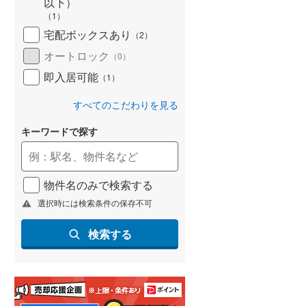
以下）
（
1
）
宅配ボックスあり
（
2
）
オートロック
（
0
）
ション
新築マンション
新築マンション
即入居可能
（
1
）
ムズ千田町
パークホームズ段原
パークホームズ白島
5,140万円～7,490万円
7,740万円・1億800万
すべてのこだわりを見る
K
2LDK・3LDK
3LDK
広島県広島市中区千田町1丁目2-8（地番）
広島県広島市南区段原山崎2丁目9番4（地番）
キーワードで探す
線 「鷹野橋」駅
山陽本線（JR西日本） 「広
山陽本線（JR西日本） 
島」駅 徒歩21分
島」駅 徒歩5分
物件名のみで検索する
選択時には検索条件の保存不可
検索する