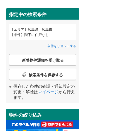
安芸郡海田町
(
0
)
山県郡安芸太田町
(
0
)
指定中の検索条件
世羅郡世羅町
(
0
)
エリア
広島県、広島市
宮崎
鹿児島
沖縄
条件
階下に住戸なし
2階以上
（
2
）
条件をリセットする
最上階
（
0
）
こ
新着物件通知を受け取る
の
する
る
条件をリセットする
条件をリセットする
条件をリセットする
条件をリセットする
条件をリセットする
条件をリセットする
検
索
検索条件を保存する
条
制震構造
（
0
）
件
保存した条件の確認・通知設定の
で
低層マンション（4階建て以
変更・解除は
マイページ
から行え
通
ます。
下）
（
1
）
知
を
受
物件の絞り込み
け
取
小学校まで1km以内
（
2
）
る