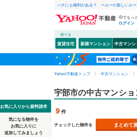
ハチにも権利がある？ ペルーの新しいルー
IDでもっ
ログイン
借りる
北海道
JR
北海道
山陽本線（
こだわり条件
リフォーム、
賃貸住宅
新築マンション
中古マンシ
宇部線
(
9
)
リノベー
下関市
錦町
(
1
(
)
1
東北
青森
（
1
）
山陰本線
(
萩市
若松町
(
1
(
)
1
関東
東京
Yahoo!不動産トップ
中古マンション
共用設備
岩国市
(
2
私鉄・その他
錦川鉄道
柳井市
宅配ボッ
(
1
信越・北陸
新潟
宇部市の中古マンショ
山陽小野
トランク
東海
愛知
お気に入りから資料請求
9
件
熊毛郡上
駐車場空
気になる物件を
（
3
）
近畿
大阪
阿武郡阿
まとめて
チェックした物件を
お気に入りに
追加してみましょう
管理・管理規