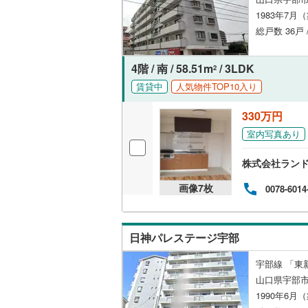
オンライン対
1983年7月
総戸数 36戸 
オンライ
4階 / 南 / 58.51m
/ 3LDK
2
オンライ
賃貸中
人気物件TOP10入り
330万円
室内写真あり
株式会社ラン
画像
7
枚
0078-6014
日神パレステージ宇部
宇部線 「東
山口県宇部
1990年6月