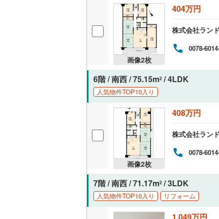
404万円
共用施設
株式会社ラン
コンシェ
0078-6014
設備
画像
2
枚
床暖房
（
6階 / 南西 / 75.15m
/ 4LDK
2
人気物件TOP10入り
408万円
間取り、居室
株式会社ラン
バリアフ
0078-6014
LD
画像
2
枚
リビング
7階 / 南西 / 71.17m
/ 3LDK
2
（
1
）
人気物件TOP10入り
リフォーム
キッチン
1,049万円