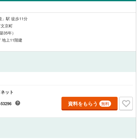
島根
岡山
広島
山口
（
0
）
24時間有人管理
（
0
）
香川
愛媛
高知
能」駅 徒歩11分
保存した条件を見る
建ち方、日当たり
市文京町
（築35年）
佐賀
長崎
熊本
大分
3
）
南向き（南東・南西含む）
/ 地上11階建
（
8
）
戸なし
（
0
）
メゾネット
（
0
）
この条件で検索する
この条件で検索する
この条件で検索する
この条件で検索する
この条件で検索する
この条件で検索する
市区町村以下を選択
市区町村を選択す
駅を選択する
施工・品質・工法関連
（
0
）
免震構造
（
0
）
ドネット
総戸数200以上）
タワー（20階建て以上）
（
0
）
資料をもらう
-53296
無料
駅が始発駅
（
0
）
海まで2km以内
（
0
）