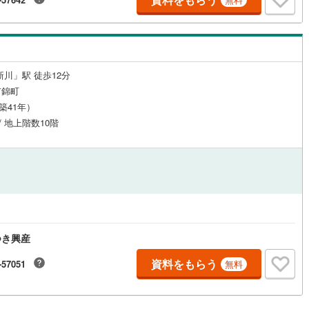
新川」駅 徒歩12分
市錦町
（築41年）
/ 地上階数10階
つき興産
資料をもらう
-57051
無料