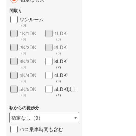
間取り
ワンルーム
（
3
）
1K/1DK
1LDK
（
0
）
（
0
）
2K/2DK
2LDK
（
0
）
（
0
）
3K/3DK
3LDK
ワイドバルコニー
（
0
）
（
0
）
（
2
）
4K/4DK
4LDK
（
0
）
（
3
）
5K/5DK
5LDK以上
（
0
）
（
1
）
駅からの徒歩分
指定なし
（
9
）
バス乗車時間も含む