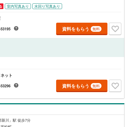
室内写真あり
水回り写真あり
る
ッチン
（
0
）
対面キッチン
（
0
）
店
資料をもらう
-53195
無料
機あり
（
0
）
浴室に窓あり
（
0
）
庭
ルコニー
（
0
）
専用庭
（
0
）
ドネット
資料をもらう
インクローゼット
-53296
無料
契約、入居関連など
能
（
1
）
部新川」駅 徒歩7分
市若松町