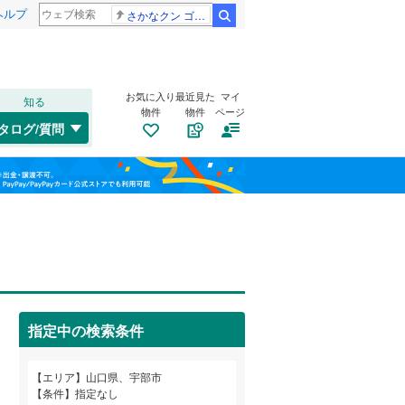
ヘルプ
さかなクン ゴールデンタッグ
検索
お気に入り
最近見た
マイ
知る
物件
物件
ページ
山口線
(
0
)
タログ/質問
美祢線
(
0
)
山口市
文京町
(
(
3
5
)
)
福島
山陽新幹線
(
0
)
下松市
(
1
)
栃木
群馬
山梨
長門市
(
0
)
周南市
自転車置き場
(
2
)
（
8
）
玖珂郡和木町
バイク置き場
(
（
0
2
)
）
指定中の検索条件
熊毛郡平生町
防犯カメラ
（
(
1
0
）
)
和歌山
エリア
山口県、宇部市
条件
指定なし