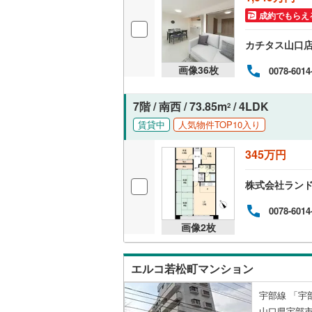
成約でもらえ
独立型キ
カチタス山口
浴室
画像
36
枚
0078-6014
浴室乾燥
7階 / 南西 / 73.85m
/ 4LDK
2
バルコニー、
賃貸中
人気物件TOP10入り
ルーフバ
345万円
収納
株式会社ラン
ウォーク
0078-6014
画像
2
枚
（
0
）
販売、価格、
エルコ若松町マンション
即入居可
宇部線 「宇
山口県宇部