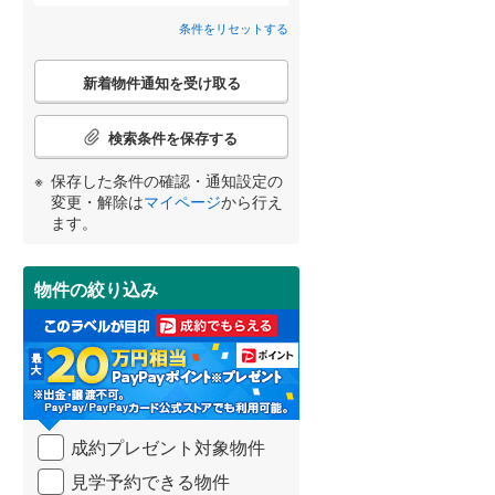
条件をリセットする
こ
新着物件通知を受け取る
の
検
宮崎
鹿児島
沖縄
索
2階以上
（
9
）
検索条件を保存する
条
件
保存した条件の確認・通知設定の
で
変更・解除は
マイページ
から行え
最上階
（
0
）
通
ます。
する
る
知
条件をリセットする
条件をリセットする
条件をリセットする
条件をリセットする
条件をリセットする
条件をリセットする
を
受
物件の絞り込み
け
制震構造
（
0
）
取
る
低層マンション（4階建て以
・
下）
（
0
）
条
件
を
成約プレゼント対象物件
マ
イ
小学校まで1km以内
（
0
）
見学予約できる物件
ペ