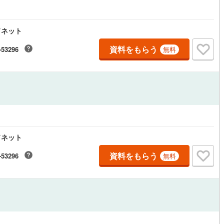
ドネット
ルジュサービス
（
0
）
キッズルーム
（
0
）
資料をもらう
-53296
無料
0
）
オール電化
（
1
）
全体
ドネット
リー住宅
（
0
）
資料をもらう
-53296
無料
ダイニング15畳以上