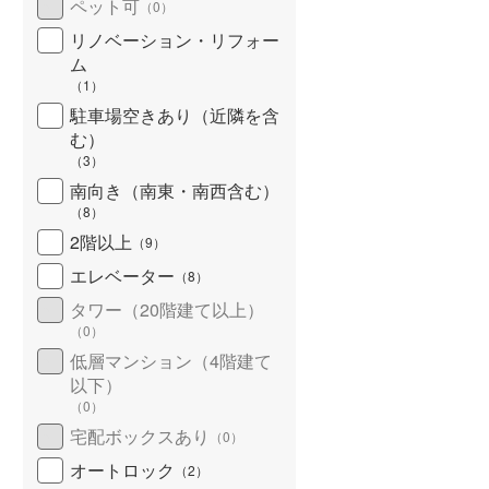
ペット可
（
0
）
リノベーション・リフォー
ム
（
1
）
駐車場空きあり（近隣を含
む）
（
3
）
南向き（南東・南西含む）
（
8
）
2階以上
（
9
）
エレベーター
（
8
）
タワー（20階建て以上）
（
0
）
低層マンション（4階建て
以下）
（
0
）
宅配ボックスあり
（
0
）
オートロック
（
2
）