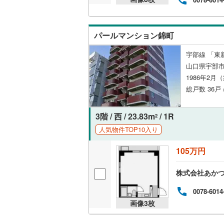
パールマンション錦町
宇部線 「東
山口県宇部
1986年2月
総戸数 36戸 
3階 / 西 / 23.83m
/ 1R
2
人気物件TOP10入り
105万円
株式会社あか
0078-6014
画像
3
枚