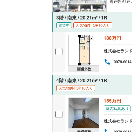
総戸数 64戸 
3階 / 南東 / 20.21m
/ 1R
2
賃貸中
人気物件TOP10入り
188万円
株式会社ラン
0078-6014
画像
2
枚
4階 / 南東 / 20.21m
/ 1R
2
人気物件TOP10入り
155万円
室内写真あり
株式会社ラン
画像
8
枚
0078-6014