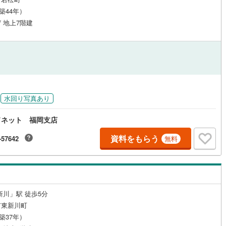
応
（築44年）
/ 地上7階建
ン内見(相談)可
（
0
）
IT重説可
（
7
）
ン対応とは？
水回り写真あり
ドネット 福岡支店
資料をもらう
-57642
無料
新川」駅 徒歩5分
市東新川町
（築37年）