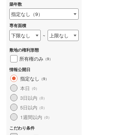
築年数
指定なし
（
9
）
専有面積
詳しく見る
下限なし
上限なし
~
敷地の権利形態
所有権のみ
（
9
）
情報公開日
指定なし
（
9
）
本日
（
0
）
3日以内
（
0
）
5日以内
（
0
）
1週間以内
（
0
）
こだわり条件