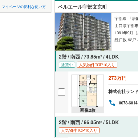
中国
鳥取
ベルエール宇部文京町
マイページの便利な使い方
ペット可
四国
徳島
宇部線 「居
配置、向き、
山口県宇部
1991年9月
九州・沖縄
福岡
角住戸
（
総戸数 62戸 
2階 / 南西 / 73.85m
/ 4LDK
階下に住
2
0
0
0
0
0
0
賃貸中
人気物件TOP10入り
該当物件
該当物件
該当物件
該当物件
該当物件
該当物件
件
件
件
件
件
件
構造・規模・
273万円
耐震構造
株式会社ラン
大規模（
0078-6014
（
0
）
画像
2
枚
立地
2階 / 南西 / 86.05m
/ 5LDK
2
人気物件TOP10入り
最寄りの