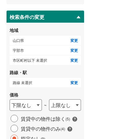
ー
ジ
に
検索条件の変更
ゲストルーム
（
0
）
保
存
地域
す
る
山口県
変更
ＴＶモニタ付インターホン
宇部市
変更
（
0
）
市区町村以下 未選択
変更
路線・駅
路線 未選択
変更
価格
下限なし
上限なし
~
賃貸中の物件は除く
(
5
)
賃貸中の物件のみ
(
4
)
指定なし
(
9
)