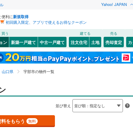
Yahoo! JAPAN
ル
と便利に
新規取得
初回購入限定、アプリで使えるお得なクーポン
検索条件を保存しました
買う
建てる
売る
JR西日本）
(
0
)
岩徳線
(
0
)
リノベーション
ョン
新築一戸建て
中古一戸建て
注文住宅
土地
売却査定
カ
この検索条件の新着物件通知は、
マイページ
から設定できます。
小野田線
(
6
)
ション・リフォーム
築古・築30年以上
（
9
）
7
)
宇部市
東新川町
(
9
(
)
2
)
岩手
宮城
秋田
山形
0
)
山陽本線（JR九州）
(
0
)
)
防府市
(
3
)
山口県、宇部市
神奈川
埼玉
千葉
茨城
山口県
宇部市の物件一覧
)
光市
(
0
)
錦川清流線
(
0
)
クスあり
)
（
0
）
美祢市
24時間ゴミ出し可
(
0
)
（
0
）
長野
富山
石川
福井
ン
検索条件を保存する
田市
ルーム
(
0
（
)
0
）
大島郡周防大島町
エレベーター
（
8
）
(
0
)
閉じる
閉じる
お気に入りリストを見る
お気に入りリストを見る
閉じる
閉じる
岐阜
静岡
三重
並び替え
関町
きあり（近隣を含む）
(
0
)
熊毛郡田布施町
オートロック
（
(
2
0
）
)
マイページ
兵庫
京都
滋賀
奈良
武町
(
0
)
資料をもらう
無料
約