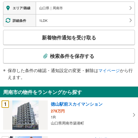
報
山口県｜周南市
エリア/路線
1LDK
詳細条件
こ
新着物件通知を受け取る
の
検
索
検索条件を保存する
条
件
保存した条件の確認・通知設定の変更・解除は
マイページ
から行
で
えます。
通
知
周南市の物件をランキングから探す
を
受
1
徳山駅前スカイマンション
け
278万円
取
1R
る
山口県周南市築港町
・
条