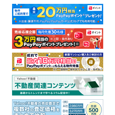
マンションカタログ
教えて！住まいの先生
新築マンション
中古マンション
新築一戸建て
中古一戸建て
注文住宅
土地
売却査定