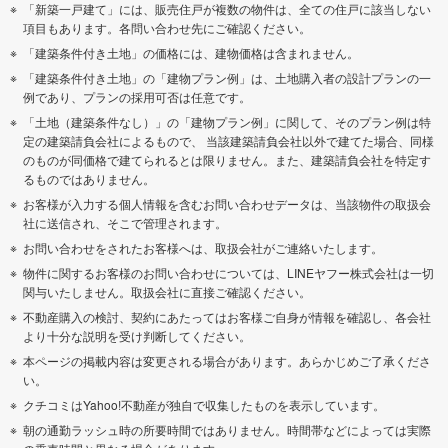
「新築一戸建て」には、販売住戸が複数の物件は、全ての住戸に該当しない
項目もあります。各問い合わせ先にご確認ください。
「建築条件付き土地」の価格には、建物価格は含まれません。
「建築条件付き土地」の「建物プラン例」は、土地購入者の設計プランの一
例であり、プランの採用可否は任意です。
「土地（建築条件なし）」の「建物プラン例」に関して、そのプラン例は特
定の建築請負会社によるもので、 当該建築請負会社以外で建てた場合、同様
のものが同価格で建てられるとは限りません。また、建築請負会社を特定す
るものではありません。
お客様が入力する個人情報を含むお問い合わせデータは、当該物件の取扱会
社に送信され、そこで管理されます。
お問い合わせをされたお客様へは、取扱会社がご連絡いたします。
物件に関するお客様のお問い合わせについては、LINEヤフー株式会社は一切
関与いたしません。取扱会社に直接ご確認ください。
不動産購入の検討、契約にあたってはお客様ご自身が情報を確認し、各会社
より十分な説明を受け判断してください。
本ページの掲載内容は変更される場合があります。あらかじめご了承くださ
い。
クチコミはYahoo!不動産が独自で収集したものを表示しています。
朝の通勤ラッシュ時の所要時間ではありません。時間帯などによっては実際