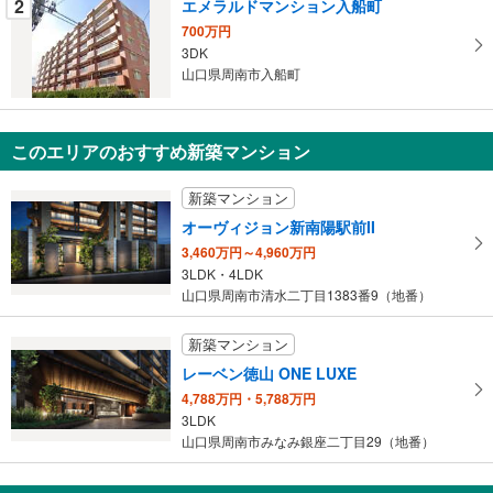
2
エメラルドマンション入船町
件
700万円
を
3DK
マ
山口県周南市入船町
イ
ペ
ー
このエリアのおすすめ新築マンション
ジ
に
新築マンション
保
オーヴィジョン新南陽駅前II
存
3,460万円～4,960万円
す
3LDK・4LDK
る
山口県周南市清水二丁目1383番9（地番）
新築マンション
レーベン徳山 ONE LUXE
4,788万円・5,788万円
3LDK
山口県周南市みなみ銀座二丁目29（地番）