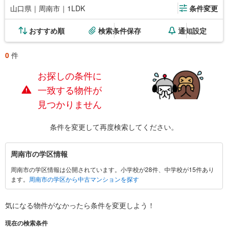
山口県｜周南市｜1LDK
条件変更
おすすめ順
検索条件保存
通知設定
0
件
お探しの条件に
一致する物件が
見つかりません
条件を変更して再度検索してください。
周
周南市の学区情報
南
周南市の学区情報は公開されています。小学校が28件、中学校が15件あり
市
ます。
周南市の学区から中古マンションを探す
に
関
す
気になる物件がなかったら
条件を変更しよう！
る
現在の検索条件
情