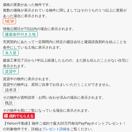
価格の更新があった物件です。
複数の価格が表示されている物件に関しましてはそのうちの１つ以上に更新が
あった場合に表示されます。
NEW
情報公開日が7日以内の場合に表示されます。
建築条件付き土地
売買契約にあたって一定期間内に特定の建設会社と建築請負契約を結ぶことを
条件にしている土地に表示されます。
未入居
建築工事完了日から1年以上経過したものの、まだ誰も住んだことがない住宅に
表示されます。
賃貸中
賃貸中の物件に表示されます。
賃貸中の物件は、原則ご自身でお住まいいただくことができません。
請求済
その物件が資料請求・お問い合わせ済みの場合に表示されます。
既読
その物件を既にご覧になっている場合に表示されます。
成約でもらえる
【Yahoo!不動産】物件ご成約で最大20万円相当PayPayポイントプレゼント！
の対象物件です。詳細は
プレゼント詳細
をご覧ください。