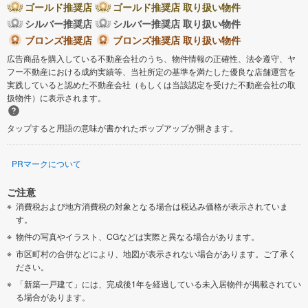
ゴールド推奨店
ゴールド推奨店 取り扱い物件
シルバー推奨店
シルバー推奨店 取り扱い物件
ブロンズ推奨店
ブロンズ推奨店 取り扱い物件
広告商品を購入している不動産会社のうち、物件情報の正確性、法令遵守、ヤ
フー不動産における成約実績等、当社所定の基準を満たした優良な店舗運営を
実践していると認めた不動産会社（もしくは当該認定を受けた不動産会社の取
扱物件）に表示されます。
タップすると用語の意味が書かれたポップアップが開きます。
PRマークについて
ご注意
消費税および地方消費税の対象となる場合は税込み価格が表示されていま
す。
物件の写真やイラスト、CGなどは実際と異なる場合があります。
市区町村の合併などにより、地図が表示されない場合があります。ご了承く
ださい。
「新築一戸建て」には、完成後1年を経過している未入居物件が掲載されてい
る場合があります。