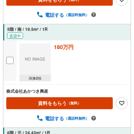
電話する
（通話料無料）
5階 / 南 / 19.5m
/ 1R
2
賃貸中
180万円
画像
2
枚
株式会社あかつき興産
資料をもらう
（無料）
電話する
（通話料無料）
6階 / 北 / 24.43m
/ 1R
2