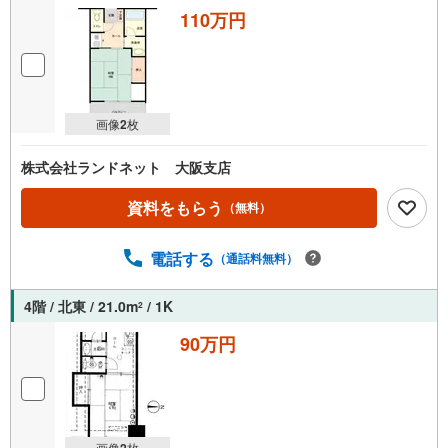
110万円
画像
2
枚
株式会社ランドネット 大阪支店
資料をもらう
（無料）
電話する
（通話料無料）
4階 / 北東 / 21.0m
/ 1K
2
90万円
画像
2
枚