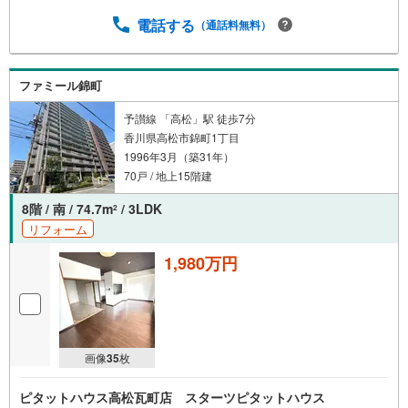
電話する
（通話料無料）
ファミール錦町
予讃線 「高松」駅 徒歩7分
香川県高松市錦町1丁目
1996年3月（築31年）
70戸 / 地上15階建
8階 / 南 / 74.7m
/ 3LDK
2
リフォーム
1,980万円
画像
35
枚
ピタットハウス高松瓦町店 スターツピタットハウス