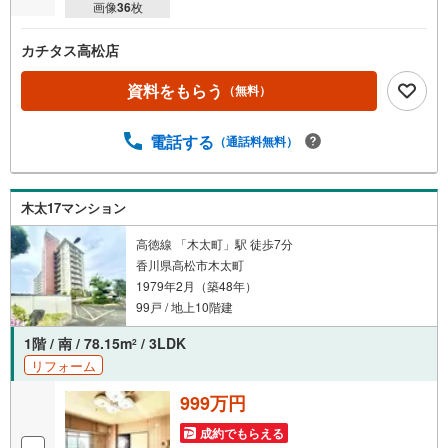
画像
36
枚
カチタス高松店
資料をもらう
（無料）
電話する
（通話料無料）
木太17マンション
高徳線 「木太町」駅 徒歩7分
香川県高松市木太町
1979年2月（築48年）
99戸 / 地上10階建
1階 / 南 / 78.15m
/ 3LDK
2
リフォーム
999万円
成約でもらえる