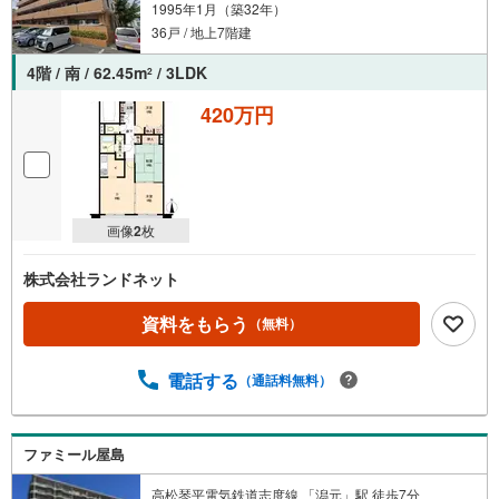
1995年1月（築32年）
36戸 / 地上7階建
4階 / 南 / 62.45m
/ 3LDK
2
420万円
画像
2
枚
株式会社ランドネット
資料をもらう
（無料）
電話する
（通話料無料）
ファミール屋島
高松琴平電気鉄道志度線 「潟元」駅 徒歩7分