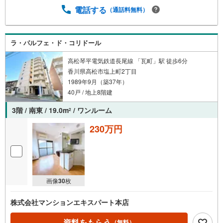
電話する
（通話料無料）
ラ・パルフェ・ド・コリドール
高松琴平電気鉄道長尾線 「瓦町」駅 徒歩6分
香川県高松市塩上町2丁目
1989年9月（築37年）
40戸 / 地上8階建
3階 / 南東 / 19.0m
/ ワンルーム
2
230万円
画像
30
枚
株式会社マンションエキスパート本店
資料をもらう
（無料）