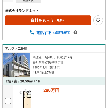
株式会社ランドネット
資料をもらう
（無料）
電話する
（通話料無料）
アルファ二番町
高徳線 「昭和町」駅 徒歩12分
香川県高松市錦町2丁目
1985年3月（築42年）
48戸 / 地上7階建
2階 / 南 / 20.59m
/ 1R
2
280万円