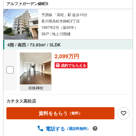
アルファガーデン錦町II
予讃線 「高松」駅 徒歩10分
香川県高松市錦町2丁目
1997年2月（築30年）
38戸 / 地上12階建
4階 / 南西 / 73.93m
/ 3LDK
2
2,099万円
成約でもらえる
画像
28
枚
カチタス高松店
資料をもらう
（無料）
電話する
（通話料無料）