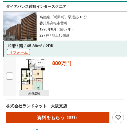
ダイアパレス茜町インタースクエア
高徳線 「昭和町」駅 徒歩13分
香川県高松市茜町
1990年8月（築37年）
227戸 / 地上15階建
12階 / 南 / 45.88m
/ 2DK
2
リフォーム
880万円
画像
2
枚
株式会社ランドネット 大阪支店
資料をもらう
（無料）