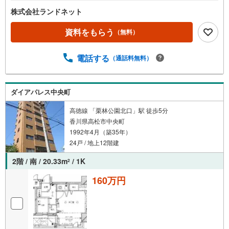
株式会社ランドネット
資料をもらう
（無料）
電話する
（通話料無料）
ダイアパレス中央町
高徳線 「栗林公園北口」駅 徒歩5分
香川県高松市中央町
1992年4月（築35年）
24戸 / 地上12階建
2階 / 南 / 20.33m
/ 1K
2
160万円