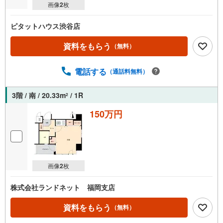
画像
2
枚
ピタットハウス渋谷店
資料をもらう
（無料）
電話する
（通話料無料）
3階 / 南 / 20.33m
/ 1R
2
150万円
画像
2
枚
株式会社ランドネット 福岡支店
資料をもらう
（無料）