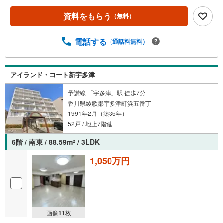
資料をもらう
（無料）
電話する
（通話料無料）
アイランド・コート新宇多津
予讃線 「宇多津」駅 徒歩7分
香川県綾歌郡宇多津町浜五番丁
1991年2月（築36年）
52戸 / 地上7階建
6階 / 南東 / 88.59m
/ 3LDK
2
1,050万円
画像
11
枚