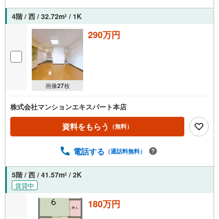
4階 / 西 / 32.72m
/ 1K
2
290万円
画像
27
枚
株式会社マンションエキスパート本店
資料をもらう
（無料）
電話する
（通話料無料）
5階 / 西 / 41.57m
/ 2K
2
賃貸中
180万円