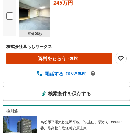
245万円
画像
26
枚
株式会社暮らしワークス
資料をもらう
（無料）
電話する
（通話料無料）
こ
検索条件を保存する
の
検
索
樺川荘
条
件
高松琴平電気鉄道琴平線 「仏生山」駅から18600m
香川県高松市塩江町安原上東
で