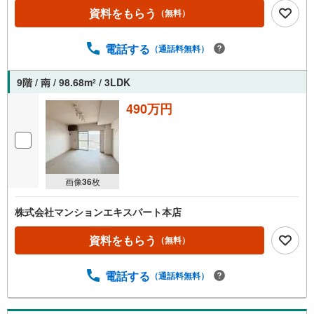
資料をもらう
（無料）
電話する
（通話料無料）
9階 / 南 / 98.68m
/ 3LDK
2
490万円
画像
36
枚
株式会社マンションエキスパート本店
資料をもらう
（無料）
電話する
（通話料無料）