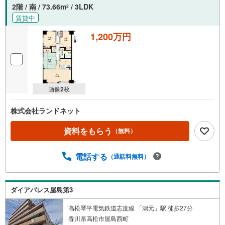
2階 / 南 / 73.66m
/ 3LDK
2
賃貸中
1,200万円
画像
2
枚
株式会社ランドネット
資料をもらう
（無料）
電話する
（通話料無料）
ダイアパレス屋島第3
高松琴平電気鉄道志度線 「潟元」駅 徒歩27分
香川県高松市屋島西町