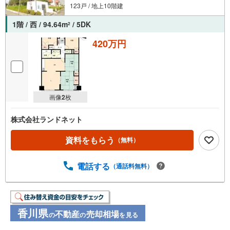
123戸 / 地上10階建
1階 / 西 / 94.64m
/ 5DK
2
420万円
画像
2
枚
株式会社ランドネット
資料をもらう
（無料）
電話する
（通話料無料）
香川県
不動産
売却相場
の
の
を見る