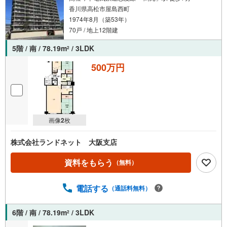
香川県高松市屋島西町
1974年8月（築53年）
70戸 / 地上12階建
5階 / 南 / 78.19m
/ 3LDK
2
500万円
画像
2
枚
株式会社ランドネット 大阪支店
資料をもらう
（無料）
電話する
（通話料無料）
6階 / 南 / 78.19m
/ 3LDK
2