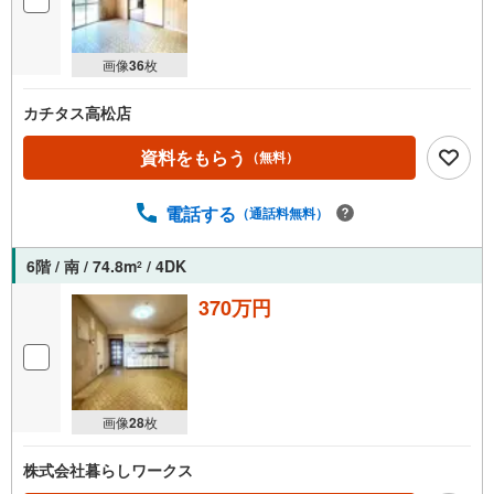
画像
36
枚
カチタス高松店
資料をもらう
（無料）
電話する
（通話料無料）
6階 / 南 / 74.8m
/ 4DK
2
370万円
画像
28
枚
株式会社暮らしワークス