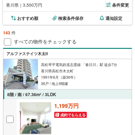
香川県｜3,500万円
条件変更
おすすめ順
検索条件保存
通知設定
143
件
すべての物件をチェックする
アルファステイツ木太II
高松琴平電気鉄道志度線 「春日川」駅 徒歩7分
香川県高松市木太町
1991年6月（築36年）
36戸 / 地上9階建
8階 / 南 / 67.36m
/ 3LDK
2
1,199万円
成約でもらえる