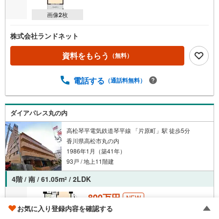
画像
2
枚
株式会社ランドネット
資料をもらう
（無料）
電話する
（通話料無料）
ダイアパレス丸の内
高松琴平電気鉄道琴平線 「片原町」駅 徒歩5分
香川県高松市丸の内
1986年1月（築41年）
93戸 / 地上11階建
4階 / 南 / 61.05m
/ 2LDK
2
800万円
NEW
お気に入り登録内容を確認する