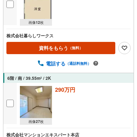
画像
12
枚
株式会社暮らしワークス
資料をもらう
（無料）
電話する
（通話料無料）
6階 / 南 / 39.55m
/ 2K
2
290万円
画像
27
枚
株式会社マンションエキスパート本店