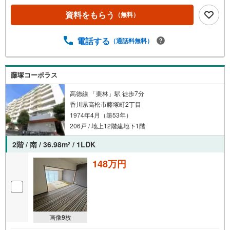
資料をもらう
（無料）
電話する
（通話料無料）
藤塚コーポラス
高徳線 「栗林」駅 徒歩7分
香川県高松市藤塚町2丁目
1974年4月（築53年）
206戸 / 地上12階建地下1階
2階 / 南 / 36.98m
/ 1LDK
2
148万円
画像
9
枚