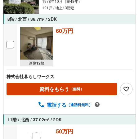
1978年10月（築48年）
通
121戸 / 地上13階建
知
を
8階 / 北西 / 36.7m
/ 2DK
2
受
け
60万円
取
る
・
条
画像
12
枚
件
を
株式会社暮らしワークス
マ
イ
資料をもらう
（無料）
ペ
ー
電話する
ジ
（通話料無料）
に
保
11階 / 北西 / 37.02m
/ 2DK
2
存
50万円
す
る