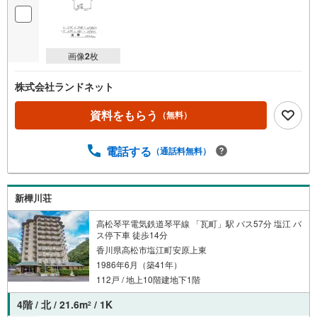
画像
2
枚
株式会社ランドネット
資料をもらう
（無料）
電話する
（通話料無料）
新樺川荘
高松琴平電気鉄道琴平線 「瓦町」駅 バス57分 塩江 バ
ス停下車 徒歩14分
香川県高松市塩江町安原上東
1986年6月（築41年）
112戸 / 地上10階建地下1階
4階 / 北 / 21.6m
/ 1K
2