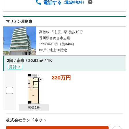
電話する
（通話料無料）
マリオン屋島東
高徳線 「志度」駅 徒歩19分
香川県さぬき市志度
1992年10月（築34年）
83戸 / 地上10階建
2階 / 南東 / 20.62m
/ 1K
2
賃貸中
330万円
画像
2
枚
株式会社ランドネット