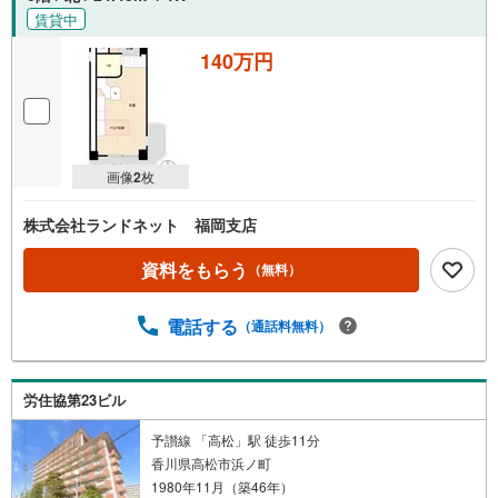
賃貸中
140万円
画像
2
枚
株式会社ランドネット 福岡支店
資料をもらう
（無料）
電話する
（通話料無料）
労住協第23ビル
予讃線 「高松」駅 徒歩11分
香川県高松市浜ノ町
1980年11月（築46年）