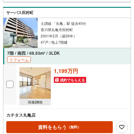
サーパス田村町
土讃線 「丸亀」駅 徒歩40分
香川県丸亀市田村町
2001年2月（築26年）
47戸 / 地上7階建
7階 / 南西 / 69.53m
/ 3LDK
2
リフォーム
1,199万円
成約でもらえる
画像
28
枚
カチタス丸亀店
資料をもらう
（無料）