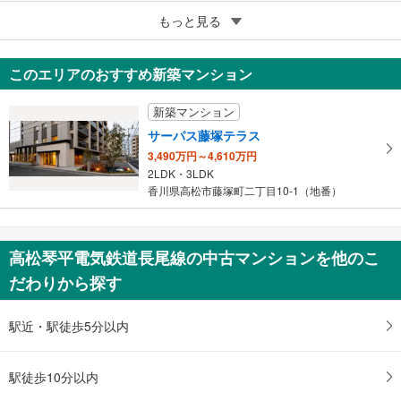
5
サーパスシティ栗林
もっと見る
2,290万円
3LDK
このエリアのおすすめ新築マンション
香川県高松市栗林町2丁目
新築マンション
サーパス藤塚テラス
3,490万円～4,610万円
2LDK・3LDK
香川県高松市藤塚町二丁目10-1（地番）
高松琴平電気鉄道長尾線の中古マンションを他のこ
だわりから探す
駅近・駅徒歩5分以内
駅徒歩10分以内