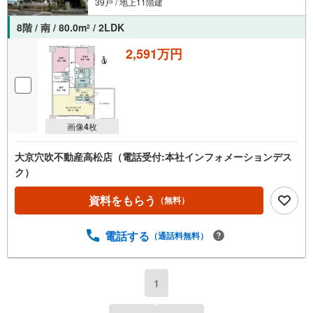
39戸 / 地上11階建
8階 / 南 / 80.0m
/ 2LDK
2
2,591万円
画像
4
枚
大京穴吹不動産高松店（電話受付:本社インフォメーションデス
ク）
資料をもらう
（無料）
電話する
（通話料無料）
1