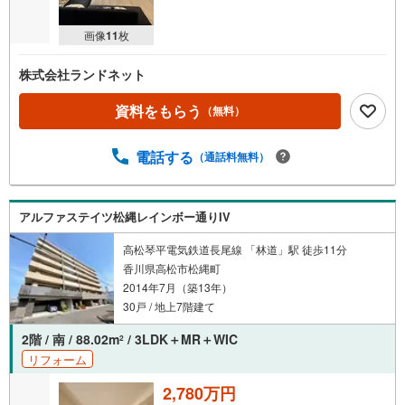
画像
11
枚
株式会社ランドネット
資料をもらう
（無料）
電話する
（通話料無料）
アルファステイツ松縄レインボー通りIV
高松琴平電気鉄道長尾線 「林道」駅 徒歩11分
香川県高松市松縄町
2014年7月（築13年）
30戸 / 地上7階建て
2階 / 南 / 88.02m
/ 3LDK＋MR＋WIC
2
リフォーム
2,780万円