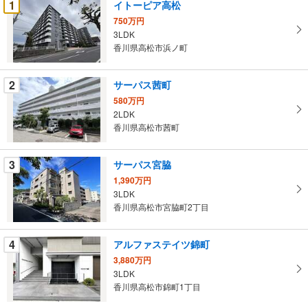
1
イトーピア高松
け
750万円
取
3LDK
る
香川県高松市浜ノ町
・
条
2
サーパス茜町
件
580万円
を
2LDK
マ
香川県高松市茜町
イ
ペ
3
サーパス宮脇
ー
ジ
1,390万円
3LDK
に
香川県高松市宮脇町2丁目
保
存
す
4
アルファステイツ錦町
る
3,880万円
3LDK
香川県高松市錦町1丁目