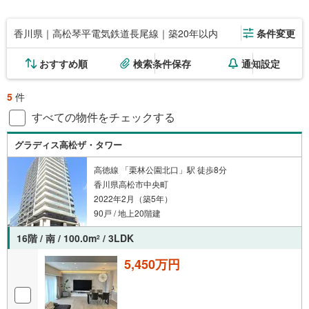
香川県｜高松琴平電気鉄道長尾線｜築20年以内
条件変更
おすすめ順
検索条件保存
通知設定
5
件
すべての物件をチェックする
グラディス高松ザ・タワー
高徳線 「栗林公園北口」駅 徒歩8分
香川県高松市中央町
2022年2月（築5年）
90戸 / 地上20階建
16階 / 南 / 100.0m
/ 3LDK
2
5,450万円