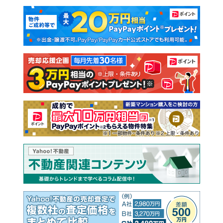
マンションカタログ
教えて！住まいの先生
新築マンション
中古マンション
新築一戸建て
中古一戸建て
注文住宅
土地
売却査定