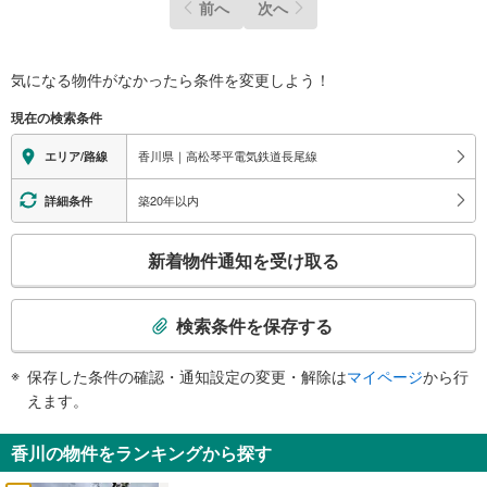
前へ
次へ
気になる物件がなかったら
条件を変更しよう！
現在の検索条件
香川県｜高松琴平電気鉄道長尾線
エリア/路線
築20年以内
詳細条件
こ
新着物件通知を受け取る
の
検
索
検索条件を保存する
条
件
保存した条件の確認・通知設定の変更・解除は
マイページ
から行
で
えます。
通
知
香川の物件をランキングから探す
を
受