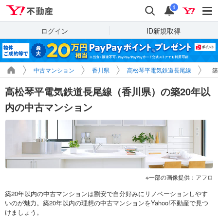
Yahoo!不動産
検索
通知
i
ログイン
ID新規取得
中古マンション
香川県
高松琴平電気鉄道長尾線
築
高松琴平電気鉄道長尾線（香川県）の築20年以
内の中古マンション
一部の画像提供：アフロ
築20年以内の中古マンションは割安で自分好みにリノベーションしやす
いのが魅力。築20年以内の理想の中古マンションをYahoo!不動産で見つ
けましょう。