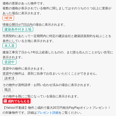
価格の更新があった物件です。
複数の価格が表示されている物件に関しましてはそのうちの１つ以上に更新が
あった場合に表示されます。
NEW
情報公開日が7日以内の場合に表示されます。
建築条件付き土地
売買契約にあたって一定期間内に特定の建設会社と建築請負契約を結ぶことを
条件にしている土地に表示されます。
未入居
建築工事完了日から1年以上経過したものの、まだ誰も住んだことがない住宅に
表示されます。
賃貸中
賃貸中の物件に表示されます。
賃貸中の物件は、原則ご自身でお住まいいただくことができません。
請求済
その物件が資料請求・お問い合わせ済みの場合に表示されます。
既読
その物件を既にご覧になっている場合に表示されます。
成約でもらえる
【Yahoo!不動産】物件ご成約で最大20万円相当PayPayポイントプレゼント！
の対象物件です。詳細は
プレゼント詳細
をご覧ください。