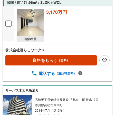
10階 / 南 / 71.96m
/ 3LDK＋WCL
2
3,170万円
画像
21
枚
株式会社暮らしワークス
資料をもらう
（無料）
電話する
（通話料無料）
サーパス木太八坂通り
高松琴平電気鉄道長尾線 「林道」駅 徒歩17分
香川県高松市木太町
2014年7月（築13年）