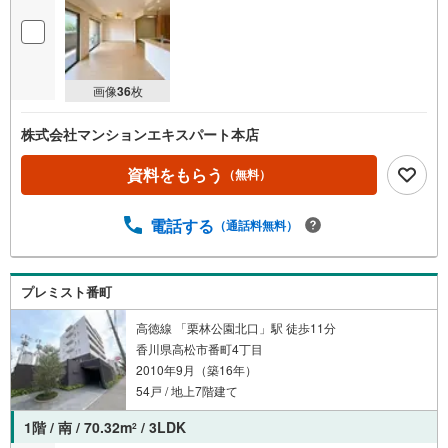
画像
36
枚
株式会社マンションエキスパート本店
資料をもらう
（無料）
電話する
（通話料無料）
プレミスト番町
高徳線 「栗林公園北口」駅 徒歩11分
香川県高松市番町4丁目
2010年9月（築16年）
54戸 / 地上7階建て
1階 / 南 / 70.32m
/ 3LDK
2