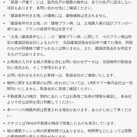
「新築一戸建て」には、販売住戸が複数の物件は、全ての住戸に該当しない
項目もあります。各問い合わせ先にご確認ください。
「建築条件付き土地」の価格には、建物価格は含まれません。
「建築条件付き土地」の「建物プラン例」は、土地購入者の設計プランの一
例であり、プランの採用可否は任意です。
「土地（建築条件なし）」の「建物プラン例」に関して、そのプラン例は特
定の建築請負会社によるもので、 当該建築請負会社以外で建てた場合、同様
のものが同価格で建てられるとは限りません。また、建築請負会社を特定す
るものではありません。
お客様が入力する個人情報を含むお問い合わせデータは、当該物件の取扱会
社に送信され、そこで管理されます。
お問い合わせをされたお客様へは、取扱会社がご連絡いたします。
物件に関するお客様のお問い合わせについては、LINEヤフー株式会社は一切
関与いたしません。取扱会社に直接ご確認ください。
不動産購入の検討、契約にあたってはお客様ご自身が情報を確認し、各会社
より十分な説明を受け判断してください。
本ページの掲載内容は変更される場合があります。あらかじめご了承くださ
い。
クチコミはYahoo!不動産が独自で収集したものを表示しています。
朝の通勤ラッシュ時の所要時間ではありません。時間帯などによっては実際
の乗車時間と異なる場合があります。