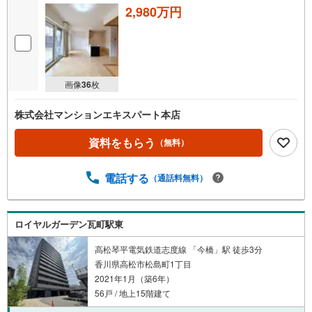
2,980万円
画像
36
枚
株式会社マンションエキスパート本店
資料をもらう
（無料）
電話する
（通話料無料）
ロイヤルガーデン瓦町駅東
高松琴平電気鉄道志度線 「今橋」駅 徒歩3分
香川県高松市松島町1丁目
2021年1月（築6年）
56戸 / 地上15階建て