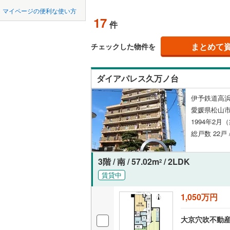
中国
鳥取
マイページの便利な使い方
ペット可
17
件
四国
徳島
配置、向き、
まとめて
チェックした物件を
九州・沖縄
福岡
角住戸
（
ダイアパレス久万ノ台
階下に住
伊予鉄道高浜
0
0
0
0
0
0
愛媛県松山
該当物件
該当物件
該当物件
該当物件
該当物件
該当物件
件
件
件
件
件
件
構造・規模・
1994年2月
総戸数 22戸 
耐震構造
大規模（
3階 / 南 / 57.02m
/ 2LDK
2
（
1
）
賃貸中
1,050万円
立地
大京穴吹不動産
最寄りの