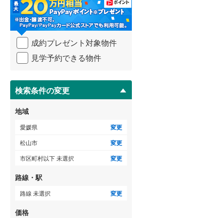
・
条
件
を
ゲストルーム
（
0
）
成約プレゼント対象物件
マ
イ
見学予約できる物件
ペ
ー
ＴＶモニタ付インターホン
ジ
に
検索条件の変更
（
3
）
保
存
地域
す
る
愛媛県
変更
松山市
変更
市区町村以下 未選択
変更
路線・駅
路線 未選択
変更
価格