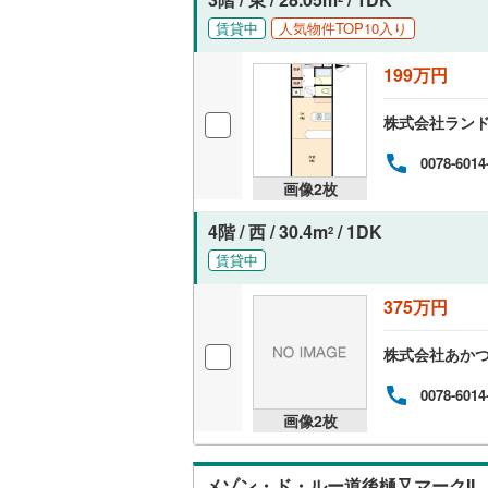
オンライン対
賃貸中
人気物件TOP10入り
オンライ
199万円
株式会社ラン
オンライ
0078-6014
画像
2
枚
4階 / 西 / 30.4m
/ 1DK
2
賃貸中
375万円
株式会社あか
0078-6014
画像
2
枚
メゾン・ド・ルー道後樋又マークII