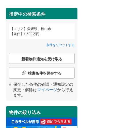
指定中の検索条件
エリア
愛媛県、松山市
宮崎
鹿児島
沖縄
条件
1,500万円
2階以上
（
17
）
条件をリセットする
最上階
（
1
）
こ
新着物件通知を受け取る
の
する
る
条件をリセットする
条件をリセットする
条件をリセットする
条件をリセットする
条件をリセットする
条件をリセットする
検
索
検索条件を保存する
条
制震構造
（
0
）
件
保存した条件の確認・通知設定の
で
低層マンション（4階建て以
変更・解除は
マイページ
から行え
通
ます。
下）
（
3
）
知
を
受
物件の絞り込み
け
取
小学校まで1km以内
（
0
）
る