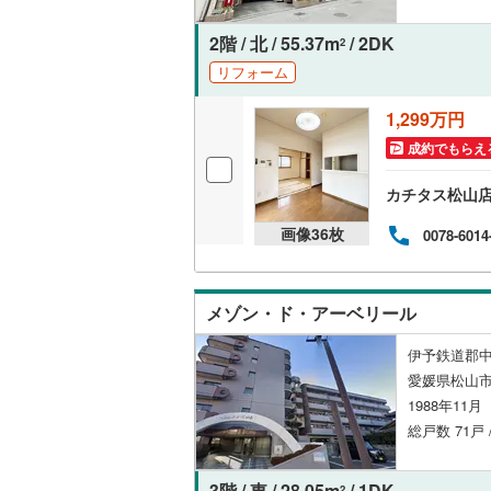
独立型キ
2階 / 北 / 55.37m
/ 2DK
2
リフォーム
浴室
1,299万円
浴室乾燥
成約でもらえ
バルコニー、
カチタス松山
ルーフバ
画像
36
枚
0078-6014
収納
メゾン・ド・アーベリール
ウォーク
伊予鉄道郡中
（
0
）
愛媛県松山市
1988年11
販売、価格、
総戸数 71戸 
即入居可
3階 / 東 / 28.05m
/ 1DK
2