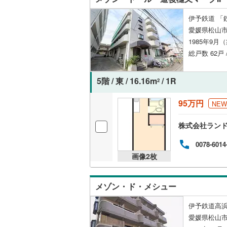
伊予鉄道 「
愛媛県松山
1985年9月
総戸数 62戸
5階 / 東 / 16.16m
/ 1R
2
95万円
NEW
株式会社ラン
0078-6014
画像
2
枚
メゾン・ド・メシュー
伊予鉄道高浜
愛媛県松山市