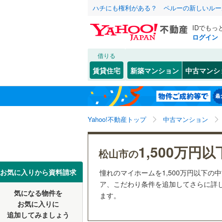
ハチにも権利がある？ ペルーの新しいルー
IDでもっ
ログイン
借りる
北海道
JR
北海道
予讃線
(
2
)
こだわり条件
リフォーム、
賃貸住宅
新築マンション
中古マンシ
リノベー
松山市
石手
(
1
(
)
1
私鉄・その他
東北
青森
伊予鉄道
（
2
）
八幡浜市
久万ノ台
伊予鉄道
(
関東
東京
Yahoo!不動産トップ
中古マンション
共用設備
大洲市
竹原
(
1
(
)
0
西予市
道後姫塚
宅配ボッ
(
0
信越・北陸
新潟
1,500万円以
松山市の
上浮穴郡
宮西
トランク
(
1
)
東海
愛知
お気に入りから資料請求
憧れのマイホームを1,500万円以下の
喜多郡内
駐車場空
ア、こだわり条件を追加してさらに詳し
気になる物件を
（
2
）
ます。
近畿
大阪
北宇和郡
お気に入りに
追加してみましょう
管理・管理規