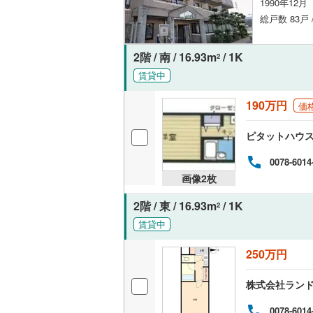
1990年12
総戸数 83戸 
2階 / 南 / 16.93m
/ 1K
2
賃貸中
190万円
価
ピタットハウ
0078-6014
画像
2
枚
2階 / 東 / 16.93m
/ 1K
2
賃貸中
250万円
株式会社ラン
0078-6014