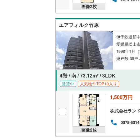
画像
2
枚
エアフォルク竹原
伊予鉄道郡中
愛媛県松山市
1998年1月
総戸数 39戸 
4階 / 南 / 73.12m
/ 3LDK
2
賃貸中
人気物件TOP10入り
1,500万円
株式会社ラン
0078-6014
画像
2
枚