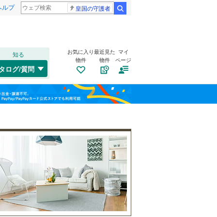
ヘルプ
皇国の守護者
検索
お気に入り
最近見た
マイ
知る
物件
物件
ページ
予土線
(
0
)
タログ/質問
宇和島市
祝谷町
(
1
(
)
0
)
福島
伊予鉄道横河原線
(
1
)
西条市
清水町
(
(
1
1
)
)
伊予鉄道本町線
(
4
)
栃木
群馬
山梨
四国中央市
道後樋又
(
1
(
)
3
)
越智郡上島町
味酒町
自転車置き場
(
1
)
(
（
0
10
)
）
伊予郡砥部町
バイク置き場
(
（
0
5
)
）
北宇和郡松野町
防犯カメラ
（
0
）
(
0
)
和歌山