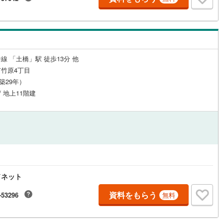
線 「土橋」駅 徒歩13分 他
竹原4丁目
（築29年）
/ 地上11階建
ドネット
資料をもらう
-53296
無料