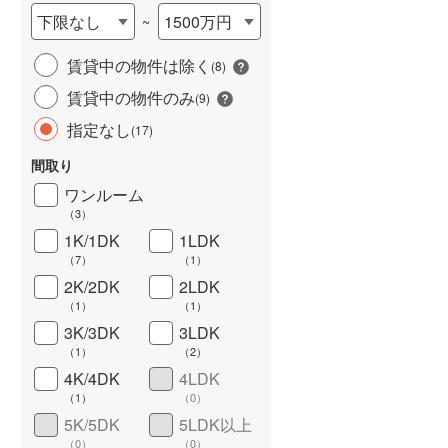
下限なし
1500万円
~
賃貸中の物件は除く
(
8
)
賃貸中の物件のみ
(
9
)
指定なし
(
17
)
間取り
ワンルーム
ワイドバルコニー
（
0
）
（
3
）
1K/1DK
1LDK
（
7
）
（
1
）
2K/2DK
2LDK
（
1
）
（
1
）
3K/3DK
3LDK
（
1
）
（
2
）
4K/4DK
4LDK
（
1
）
（
0
）
5K/5DK
5LDK以上
（
0
）
（
0
）