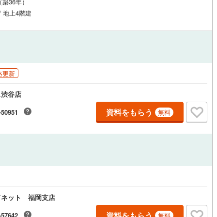
月（築36年）
/ 地上4階建
格更新
ス渋谷店
資料をもらう
-50951
無料
ドネット 福岡支店
資料をもらう
-57642
無料