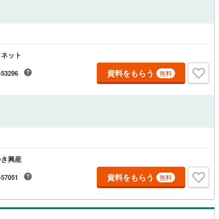
応
ン内見(相談)可
（
0
）
IT重説可
（
6
）
ドネット
ン対応とは？
資料をもらう
-53296
無料
つき興産
資料をもらう
-57051
無料