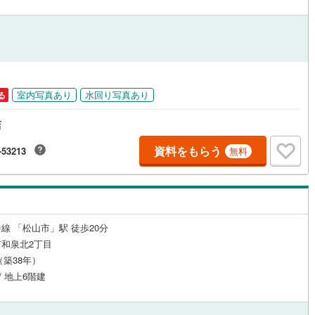
ッチン
（
0
）
対面キッチン
（
2
）
機あり
（
0
）
浴室に窓あり
（
0
）
室内写真あり
水回り写真あり
る
庭
店
ルコニー
（
0
）
専用庭
（
0
）
資料をもらう
-53213
無料
インクローゼット
線 「松山市」駅 徒歩20分
和泉北2丁目
月（築38年）
契約、入居関連など
/ 地上6階建
能
（
0
）