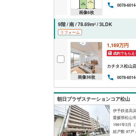
0078-6014
共用施設
画像
6
枚
コンシェ
9階 / 南 / 78.69m
/ 3LDK
2
リフォーム
設備
1,169万円
床暖房
（
成約でもらえ
カチタス松山
間取り、居室
画像
36
枚
0078-6014
バリアフ
朝日プラザステーションコア松山
LD
伊予鉄道高浜
リビング
愛媛県松山市
（
0
）
1991年3月
総戸数 97戸 
キッチン