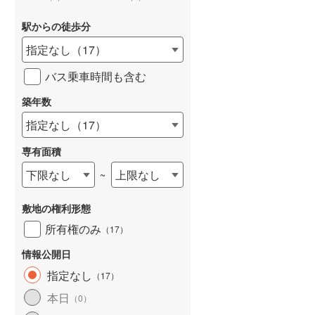
駅からの徒歩分
指定なし
（
17
）
バス乗車時間も含む
詳しく見る
築年数
指定なし
（
17
）
専有面積
下限なし
上限なし
~
敷地の権利形態
所有権のみ
（
17
）
情報公開日
指定なし
（
17
）
本日
（
0
）