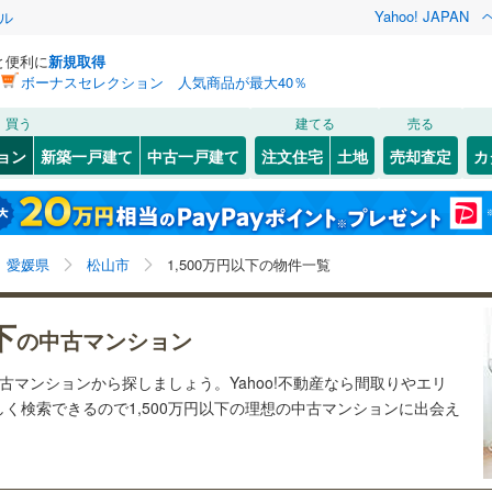
Yahoo! JAPAN
ル
と便利に
新規取得
ボーナスセレクション 人気商品が最大40％
検索条件を保存しました
買う
建てる
売る
内子線
(
0
)
リノベーション
ョン
新築一戸建て
中古一戸建て
注文住宅
土地
売却査定
カ
この検索条件の新着物件通知は、
マイページ
から設定できます。
ション・リフォーム
築古・築30年以上
（
15
）
7
)
今治市
和泉北
(
(
2
2
)
)
高浜線
(
岩手
9
)
宮城
伊予鉄道郡中線
秋田
(
3
)
山形
(
(
0
2
)
)
新居浜市
三番町
(
1
(
)
2
)
9
)
伊予鉄道城南線
(
3
)
愛媛県、松山市、1,500万円
神奈川
埼玉
千葉
茨城
愛媛県
松山市
1,500万円以下の物件一覧
)
伊予市
中央
(
3
(
)
0
)
クスあり
(
)
1
)
（
1
）
東温市
本町
24時間ゴミ出し可
(
1
(
)
0
)
（
0
）
長野
富山
石川
福井
下
の中古マンション
検索条件を保存する
久万高原町
ルーム
（
0
）
(
0
)
伊予郡松前町
エレベーター
(
（
0
11
)
）
閉じる
閉じる
お気に入りリストを見る
お気に入りリストを見る
閉じる
閉じる
岐阜
静岡
三重
中古マンションから探しましょう。Yahoo!不動産なら間取りやエリ
子町
きあり（近隣を含む）
(
0
)
西宇和郡伊方町
オートロック
（
(
8
0
）
)
マイページ
く検索できるので1,500万円以下の理想の中古マンションに出会え
兵庫
京都
滋賀
奈良
鬼北町
(
0
)
南宇和郡愛南町
(
0
)
約