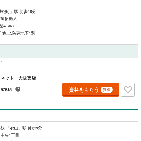
鉄砲町」駅 徒歩10分
市道後樋又
（築41年）
 / 地上5階建地下1階
ドネット 大阪支店
資料をもらう
-57645
無料
線 「衣山」駅 徒歩9分
中央1丁目