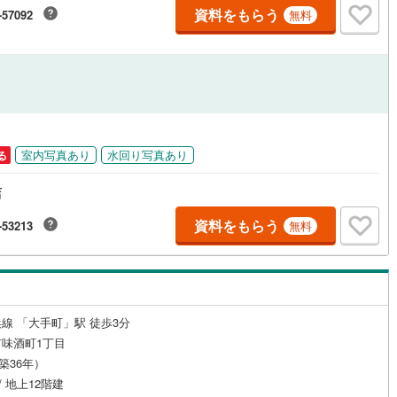
資料をもらう
-57092
無料
ルジュサービス
（
0
）
キッズルーム
（
0
）
0
）
オール電化
（
0
）
室内写真あり
水回り写真あり
る
店
全体
資料をもらう
-53213
無料
リー住宅
（
0
）
線 「大手町」駅 徒歩3分
ダイニング15畳以上
味酒町1丁目
（築36年）
/ 地上12階建