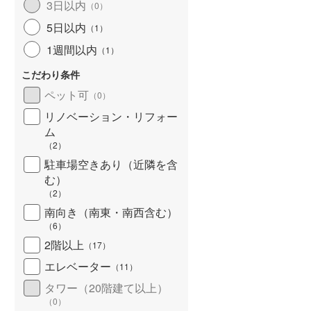
3日以内
（
0
）
5日以内
（
1
）
1週間以内
（
1
）
こだわり条件
ペット可
（
0
）
リノベーション・リフォー
ム
（
2
）
駐車場空きあり（近隣を含
む）
（
2
）
南向き（南東・南西含む）
（
6
）
2階以上
（
17
）
エレベーター
（
11
）
タワー（20階建て以上）
（
0
）