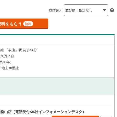
島根
岡山
広島
山口
（
0
）
24時間有人管理
（
0
）
並び替え
香川
愛媛
高知
保存した条件を見る
建ち方、日当たり
資料をもらう
無料
佐賀
長崎
熊本
大分
4
）
南向き（南東・南西含む）
（
6
）
戸なし
（
0
）
メゾネット
（
0
）
線 「衣山」駅 徒歩14分
この条件で検索する
この条件で検索する
この条件で検索する
この条件で検索する
この条件で検索する
この条件で検索する
市区町村以下を選択
市区町村を選択す
駅を選択する
市久万ノ台
施工・品質・工法関連
（築33年）
/ 地上10階建
（
0
）
免震構造
（
0
）
総戸数200以上）
タワー（20階建て以上）
（
0
）
松山店（電話受付:本社インフォメーションデスク）
駅が始発駅
（
0
）
海まで2km以内
（
0
）