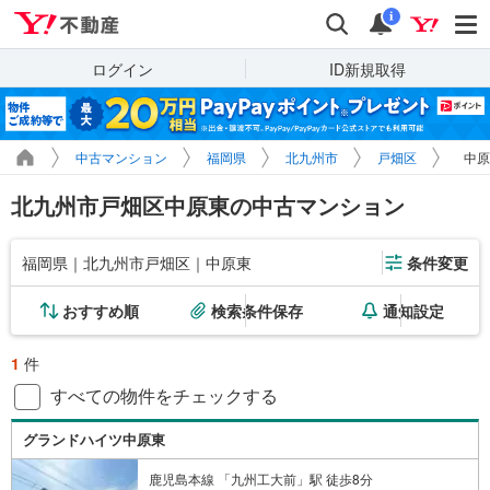
Yahoo!不動産
検索
通知
i
ログイン
ID新規取得
中古マンション
福岡県
北九州市
戸畑区
中原
北九州市戸畑区中原東の中古マンション
福岡県｜北九州市戸畑区｜中原東
条件変更
おすすめ順
検索条件保存
通知設定
1
件
すべての物件をチェックする
グランドハイツ中原東
鹿児島本線 「九州工大前」駅 徒歩8分