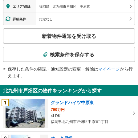
福岡県｜北九州市戸畑区｜中原東
エリア/路線
指定なし
詳細条件
こ
新着物件通知を受け取る
の
検
索
検索条件を保存する
条
件
保存した条件の確認・通知設定の変更・解除は
マイページ
から行
で
えます。
通
知
北九州市戸畑区の物件をランキングから探す
を
受
1
グランドハイツ中原東
け
790万円
取
4LDK
る
福岡県北九州市戸畑区中原東1丁目
・
条
オーク戸畑