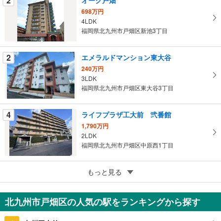
2
件
698万円
を
4LDK
マ
福岡県北九州市戸畑区新池3丁目
イ
ペ
2
エメラルドマンション東大谷
ー
ジ
240万円
3LDK
に
福岡県北九州市戸畑区東大谷3丁目
保
存
す
4
ライフプラザ工大前 弐番館
る
1,790万円
2LDK
福岡県北九州市戸畑区中原西1丁目
5
ライフプラザ一枝学園通り
もっと見る
2,280万円
4LDK
北九州市戸畑区の人気の駅をランキングから探す
福岡県北九州市戸畑区土取町