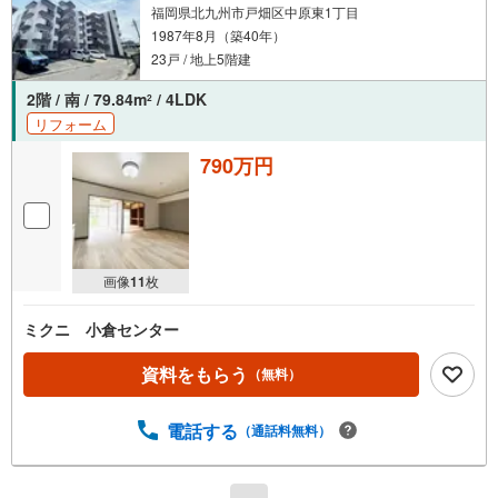
福岡県北九州市戸畑区中原東1丁目
1987年8月（築40年）
23戸 / 地上5階建
2階 / 南 / 79.84m
/ 4LDK
2
リフォーム
790万円
画像
11
枚
ミクニ 小倉センター
資料をもらう
（無料）
電話する
（通話料無料）