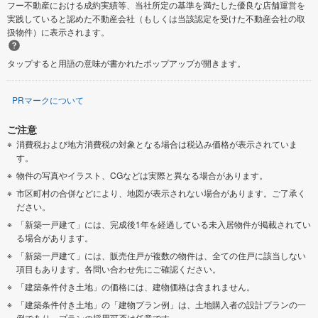
フー不動産における成約実績等、当社所定の基準を満たした優良な店舗運営を
実践していると認めた不動産会社（もしくは当該認定を受けた不動産会社の取
扱物件）に表示されます。
タップすると用語の意味が書かれたポップアップが開きます。
PRマークについて
ご注意
消費税および地方消費税の対象となる場合は税込み価格が表示されていま
す。
物件の写真やイラスト、CGなどは実際と異なる場合があります。
市区町村の合併などにより、地図が表示されない場合があります。ご了承く
ださい。
「新築一戸建て」には、完成後1年を経過している未入居物件が掲載されてい
る場合があります。
「新築一戸建て」には、販売住戸が複数の物件は、全ての住戸に該当しない
項目もあります。各問い合わせ先にご確認ください。
「建築条件付き土地」の価格には、建物価格は含まれません。
「建築条件付き土地」の「建物プラン例」は、土地購入者の設計プランの一
例であり、プランの採用可否は任意です。