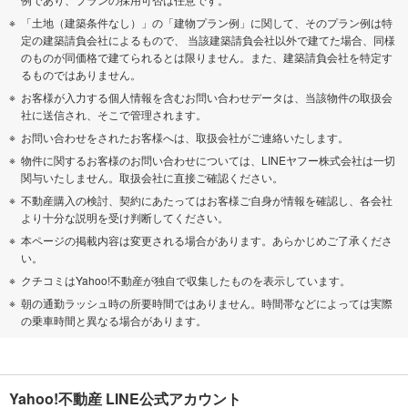
「土地（建築条件なし）」の「建物プラン例」に関して、そのプラン例は特
定の建築請負会社によるもので、 当該建築請負会社以外で建てた場合、同様
のものが同価格で建てられるとは限りません。また、建築請負会社を特定す
るものではありません。
お客様が入力する個人情報を含むお問い合わせデータは、当該物件の取扱会
社に送信され、そこで管理されます。
お問い合わせをされたお客様へは、取扱会社がご連絡いたします。
物件に関するお客様のお問い合わせについては、LINEヤフー株式会社は一切
関与いたしません。取扱会社に直接ご確認ください。
不動産購入の検討、契約にあたってはお客様ご自身が情報を確認し、各会社
より十分な説明を受け判断してください。
本ページの掲載内容は変更される場合があります。あらかじめご了承くださ
い。
クチコミはYahoo!不動産が独自で収集したものを表示しています。
朝の通勤ラッシュ時の所要時間ではありません。時間帯などによっては実際
の乗車時間と異なる場合があります。
Yahoo!不動産 LINE公式アカウント