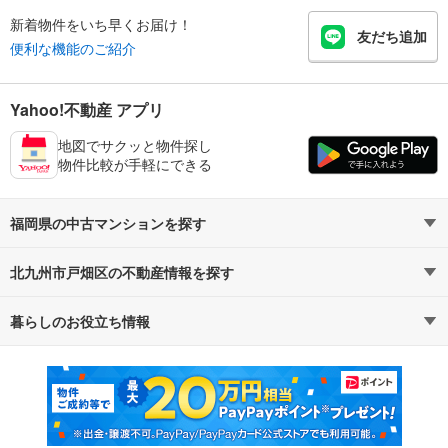
新着物件をいち早くお届け！
友だち追加
便利な機能のご紹介
Yahoo!不動産 アプリ
地図でサクッと物件探し
物件比較が手軽にできる
福岡県の中古マンションを探す
北九州市戸畑区の不動産情報を探す
路線・駅から探す
地域から探す
暮らしのお役立ち情報
不動産・住宅
賃貸住宅
通勤・通学時間から探す
地図から探す
マンションカタログ
教えて！住まいの先生
新築マンション
中古マンション
新築一戸建て
中古一戸建て