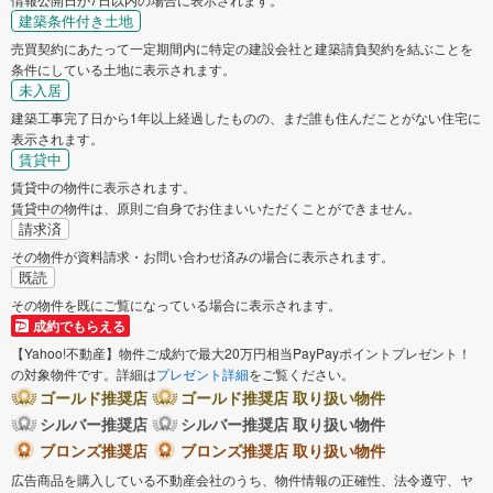
建築条件付き土地
売買契約にあたって一定期間内に特定の建設会社と建築請負契約を結ぶことを
条件にしている土地に表示されます。
未入居
建築工事完了日から1年以上経過したものの、まだ誰も住んだことがない住宅に
表示されます。
賃貸中
賃貸中の物件に表示されます。
賃貸中の物件は、原則ご自身でお住まいいただくことができません。
請求済
その物件が資料請求・お問い合わせ済みの場合に表示されます。
既読
その物件を既にご覧になっている場合に表示されます。
成約でもらえる
【Yahoo!不動産】物件ご成約で最大20万円相当PayPayポイントプレゼント！
の対象物件です。詳細は
プレゼント詳細
をご覧ください。
ゴールド推奨店
ゴールド推奨店 取り扱い物件
シルバー推奨店
シルバー推奨店 取り扱い物件
ブロンズ推奨店
ブロンズ推奨店 取り扱い物件
広告商品を購入している不動産会社のうち、物件情報の正確性、法令遵守、ヤ