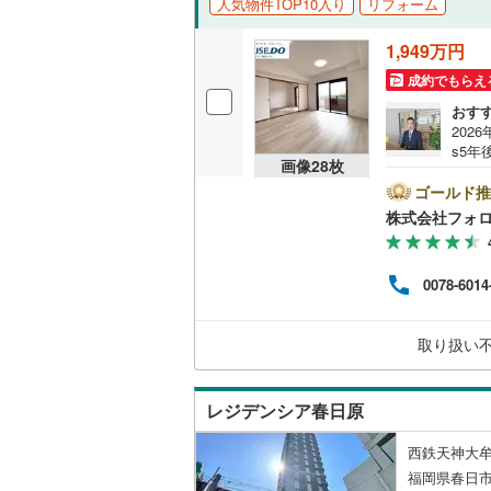
人気物件TOP10入り
リフォーム
独立型キ
1,949万円
成約でもらえ
浴室
おす
202
浴室乾燥
s5
画像
28
枚
必ず
バルコニー、
齢、
ゴールド推
のご
株式会社フォロ
なっ
ルーフバ
ん。ま
水）
0078-6014
収納
さい
ご希
ウォーク
取り扱い
（
7
）
レジデンシア春日原
販売、価格、
西鉄天神大牟
即入居可
福岡県春日市