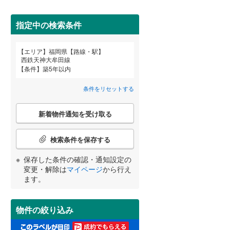
甘木鉄道
(
0
)
柳川市
(
0
)
指定中の検索条件
大川市
(
0
)
(
0
)
(
0
)
(
0
)
中間市
(
0
)
エリア
福岡県【路線・駅】
宮崎
鹿児島
沖縄
西鉄天神大牟田線
2階以上
（
15
）
条件
築5年以内
春日市
(
2
)
条件をリセットする
太宰府市
(
1
)
最上階
（
1
）
こ
する
る
うきは市
(
0
)
条件をリセットする
条件をリセットする
条件をリセットする
条件をリセットする
条件をリセットする
条件をリセットする
新着物件通知を受け取る
の
検
朝倉市
(
0
)
索
検索条件を保存する
制震構造
（
0
）
条
那珂川市
(
0
)
件
保存した条件の確認・通知設定の
低層マンション（4階建て以
で
糟屋郡志免町
(
0
)
変更・解除は
マイページ
から行え
下）
（
0
）
通
ます。
知
糟屋郡久山町
(
0
)
を
受
遠賀郡水巻町
(
0
)
物件の絞り込み
け
小学校まで1km以内
（
4
）
取
鞍手郡小竹町
(
0
)