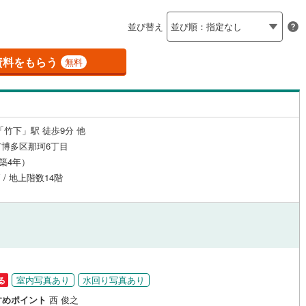
島根
岡山
広島
山口
市モノレール小倉線
(
1
)
平成筑豊鉄道門司港レトロ観光線
)
田川市
(
0
)
（
4
）
24時間有人管理
(
0
)
（
0
）
並び替え
香川
愛媛
高知
)
筑後市
(
0
)
保存した条件を見る
建ち方、日当たり
江の浦
)
(
0
)
(
0
)
(
0
)
(
0
)
(
0
)
資料をもらう
無料
)
豊前市
(
0
)
(
0
)
佐賀
長崎
熊本
大分
5
）
南向き（南東・南西含む）
)
筑紫野市
(
0
)
（
8
）
(
1
)
宗像市
(
0
)
戸なし
（
0
）
メゾネット
（
0
）
「竹下」駅 徒歩9分 他
この条件で検索する
この条件で検索する
この条件で検索する
この条件で検索する
この条件で検索する
この条件で検索する
市区町村以下を選択
市区町村を選択す
駅を選択する
博多区那珂6丁目
)
福津市
(
0
)
施工・品質・工法関連
（築4年）
)
嘉麻市
(
0
)
 / 地上階数14階
（
0
）
免震構造
（
1
）
(
0
)
糸島市
(
0
)
総戸数200以上）
タワー（20階建て以上）
（
2
）
美町
(
0
)
糟屋郡篠栗町
(
0
)
惠町
(
0
)
糟屋郡新宮町
(
0
)
屋町
(
0
)
遠賀郡芦屋町
(
0
)
室内写真あり
水回り写真あり
る
駅が始発駅
（
0
）
海まで2km以内
（
1
）
すめポイント
西 俊之
垣町
(
0
)
遠賀郡遠賀町
(
0
)