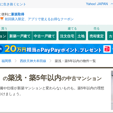
Yahoo! JAPAN
クに生き抜くヒント
と便利に
新規取得
初回購入限定、アプリで使えるお得なクーポン
検索条件を保存しました
買う
建てる
売る
0
)
山陽本線（JR九州）
(
1
)
リノベーション
ョン
新築一戸建て
中古一戸建て
注文住宅
土地
売却査定
カ
この検索条件の新着物件通知は、
マイページ
から設定できます。
篠栗線
(
3
)
ション・リフォーム
築古・築30年以上
（
1
）
)
若松区
(
0
)
岩手
宮城
秋田
山形
0
)
日豊本線
(
1
)
)
(
1
)
(
3
)
(
2
)
(
2
)
(
1
)
(
2
)
(
1
)
小倉南区
(
0
)
福岡県、西鉄天神大牟田線、築5年以内
神奈川
埼玉
千葉
茨城
0
)
後藤寺線
(
0
)
福岡県
西鉄天神大牟田線
築浅・築5年以内の物件一覧
(
0
)
線
(
0
)
クスあり
（
8
）
24時間ゴミ出し可
（
2
）
三国が丘
長野
富山
石川
福井
)
(
0
)
(
0
)
(
0
)
(
0
)
(
0
)
築浅・築5年以内
博多区
(
6
)
）の
の中古マンション
(
0
)
検索条件を保存する
ルーム
（
0
）
エレベーター
（
13
）
下鉄空港線
(
7
)
福岡市地下鉄箱崎線
(
3
)
閉じる
閉じる
お気に入りリストを見る
お気に入りリストを見る
閉じる
閉じる
西区
(
0
)
岐阜
静岡
三重
設備や仕様が新築マンションと変わらないものも。築5年以内の理想
きあり（近隣を含む）
オートロック
（
10
）
マイページ
見つけましょう。
)
鉄道
(
0
)
西鉄天神大牟田線
(
15
)
聖マリア病院前
)
(
0
)
(
0
)
(
0
)
(
0
)
(
0
)
兵庫
京都
滋賀
奈良
線
(
0
)
西鉄貝塚線
(
14
)
(
0
)
久留米市
(
0
)
約
(
0
)