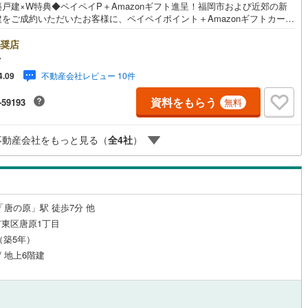
戸建×W特典◆ペイペイP＋Amazonギフト進呈！福岡市および近郊の新
建をご成約いただいたお客様に、ペイペイポイント＋Amazonギフトカード
手町
(
0
)
嘉穂郡桂川町
(
0
)
特典を進呈！当社独自の企業努力によるキャンペーンで、他では手に入り
ん。特典は期間限定・数量限定のため、お早めにご相談ください。さらに
奨店
ルジュサービス
（
1
）
キッズルーム
（
0
）
峰村
(
0
)
三井郡大刀洗町
(
0
)
ネット銀行と提携し低金利住宅ローンをご案内。お借入期間01～40年:金利
マ
49％、41～50年:1.349％と、利上げ前の今こそ注目の水準です。他金融機関
川町
(
0
)
田川郡香春町
(
0
)
不動産会社レビュー 10件
4.09
多数提携し、福岡市内・郊外で新築戸建をご検討中のお客様に、将来のラ
プランに合わせた最適なプランをご提案します。平日・夜間の現地案内
田町
(
0
)
田川郡川崎町
(
0
)
資料をもらう
-59193
無料
ご自宅・最寄駅までの無料送迎も可能。住宅ローンが難しいと言われた
4
）
オール電化
（
0
）
転職後で審査に不安がある方、車・カード・リボ等のお借入れがある方も
村
(
0
)
田川郡福智町
(
0
)
！【キャンペーン期間:2026年9月30日まで】福岡市内・郊外の新築戸建
不動産会社をもっと見る（
全
4
社
）
を豊富にご用意し、初めての方も安心してご相談いただけます。まずはお
やこ町
(
0
)
築上郡吉富町
(
0
)
にお問い合わせくださいませ。
全体
上町
(
0
)
リー住宅
（
1
）
「唐の原」駅 徒歩7分 他
東区唐原1丁目
月（築5年）
ダイニング15畳以上
/ 地上6階建