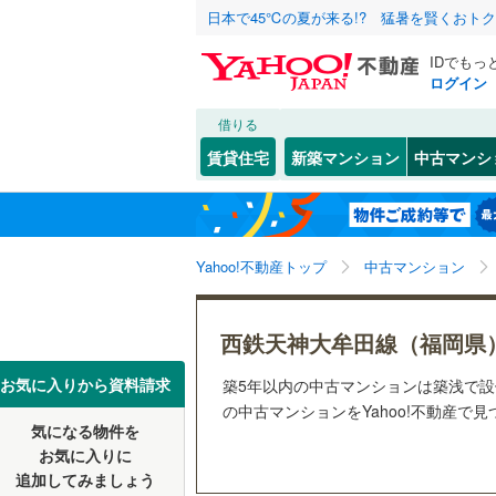
日本で45℃の夏が来る!? 猛暑を賢くおト
IDでもっ
ログイン
借りる
北海道
JR
北海道
博多南線
(
こだわり条件
リフォーム、
賃貸住宅
新築マンション
中古マンシ
香椎線
(
3
)
リノベー
北九州市
門司区
(
1
東北
青森
（
2
）
久大本線
(
(
2
)
(
3
)
(
2
小倉北区
関東
東京
筑豊本線
(
Yahoo!不動産トップ
中古マンション
共用設備
八幡西区
九州新幹
宅配ボッ
信越・北陸
新潟
(
1
)
(
0
)
(
0
福岡市
東区
(
15
)
西鉄天神大牟田線（福岡県
トランク
地下鉄
福岡市地
南区
(
3
)
東海
愛知
お気に入りから資料請求
築5年以内の中古マンションは築浅で
駐車場空
の中古マンションをYahoo!不動産で
早良区
(
2
私鉄・その他
平成筑豊
気になる物件を
（
5
）
宮の陣
(
0
)
(
0
近畿
大阪
お気に入りに
(
0
)
西鉄甘木
追加してみましょう
福岡県のそのほ
大牟田市
管理・管理規