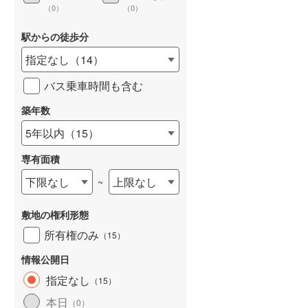
（
0
）
（
0
）
駅からの徒歩分
指定なし
（
14
）
詳しく見る
バス乗車時間も含む
築年数
5年以内
（
15
）
専有面積
下限なし
上限なし
~
敷地の権利形態
所有権のみ
（
15
）
情報公開日
指定なし
（
15
）
本日
（
0
）