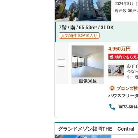
2024年8月
オンライン対
総戸数 39戸 
オンライ
7階 / 南 / 65.53m
/ 3LDK
2
オンライ
人気物件TOP10入り
4,950万円
成約でもらえ
おす
今な
中・春
画像
36
枚
0m
スフ
ブロンズ推
して
ハウスフリーダ
取り
介も
0078-6014
い。
に沿
グランドメゾン福岡THE Central 