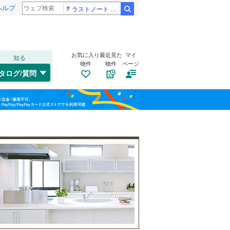
ヘルプ
ラストノート 内田有紀
検索
お気に入り
最近見た
マイ
知る
物件
物件
ページ
鹿児島本線
(
20
)
タログ/質問
筑肥線
(
0
)
戸畑区
(
0
)
福島
日田彦山線
(
1
)
(
1
)
(
0
)
(
1
)
八幡東区
(
0
)
栃木
群馬
山梨
山陽新幹線
(
1
)
自転車置き場
（
10
）
(
0
)
(
0
)
(
0
)
中央区
(
6
)
バイク置き場
（
4
）
福岡市地下鉄七隈線
(
7
)
城南区
(
0
)
防犯カメラ
（
6
）
西鉄太宰府線
(
1
)
(
0
)
(
0
)
(
0
)
和歌山
筑豊電気鉄道
(
0
)
直方市
(
0
)