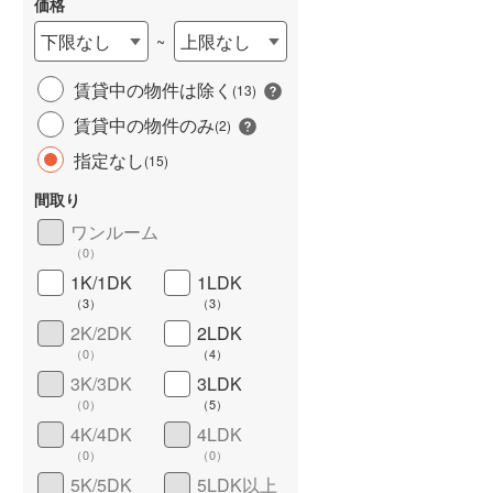
価格
下限なし
上限なし
~
賃貸中の物件は除く
(
13
)
賃貸中の物件のみ
(
2
)
指定なし
(
15
)
間取り
ワンルーム
ワイドバルコニー
（
0
）
（
0
）
1K/1DK
1LDK
（
3
）
（
3
）
2K/2DK
2LDK
（
0
）
（
4
）
3K/3DK
3LDK
（
0
）
（
5
）
4K/4DK
4LDK
（
0
）
（
0
）
5K/5DK
5LDK以上