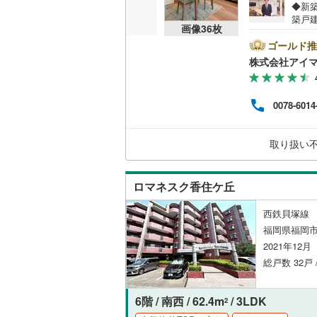
◆新築
築戸
共用施設
鞍手郡鞍
画像
36
枚
のW
ませ
ゴールド推
コンシェ
朝倉郡東
大手
株式会社アイ
0.9
八女郡広
とも
設備
イフ
田川郡糸
0078-6014
や、
床暖房
（
方、
田川郡赤
大歓迎
取り扱い
情報
京都郡み
気軽
間取り、居室
築上郡築
ロマネスク香住ケ丘
バリアフ
西鉄貝塚線 
LD
福岡県福岡市
2021年12
リビング
総戸数 32戸 
（
2
）
6階 / 南西 / 62.4m
/ 3LDK
2
キッチン