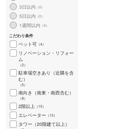
3日以内
（
0
）
5日以内
（
0
）
1週間以内
（
0
）
こだわり条件
ペット可
（
4
）
リノベーション・リフォー
ム
（
2
）
駐車場空きあり（近隣を含
む）
（
5
）
南向き（南東・南西含む）
（
8
）
2階以上
（
15
）
エレベーター
（
13
）
タワー（20階建て以上）