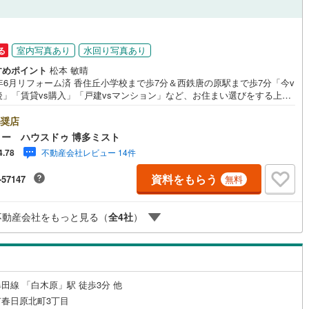
ッチン
（
1
）
対面キッチン
（
7
）
室内写真あり
水回り写真あり
る
すめポイント
松本 敏晴
6年6月リフォーム済 香住丘小学校まで歩7分＆西鉄唐の原駅まで歩7分「今v
機あり
（
8
）
浴室に窓あり
（
2
）
年後」「賃貸vs購入」「戸建vsマンション」など、お住まい選びをする上で
出てくる疑問、不安をぶつけてください。答えはお客様の家族構成やご年
庭
ライフプランによって全く変わってきます。ネット検索も便利ですが、1回
奨店
相談でお悩みが解決できるかもしれません。その答えが「購入しない」と
ー ハウスドゥ 博多ミスト
ても、お客様、ご家族様のベストであれば、それに越したことはありませ
ルコニー
（
0
）
専用庭
（
0
）
不動産会社レビュー 14件
4.78
ずはお問い合わせください。【営業時間 10:00-18:00】（定休日:火・
上記時間はお電話が繋がりやすくなっております。ぜひお気軽にご連絡下
資料をもらう
-57147
無料
！現地を見学される場合は「室内・現地を見学する（無料）」ボタンより
望の日時をご記入いただけますとスムーズにご案内が可能です。
インクローゼット
不動産会社をもっと見る（
全
4
社
）
契約、入居関連など
田線 「白木原」駅 徒歩3分 他
能
（
1
）
春日原北町3丁目