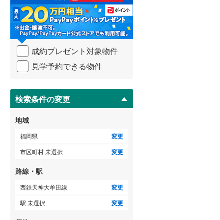
る
・
朝倉郡筑前町
(
0
)
条
件
ゲストルーム
（
1
）
三潴郡大木町
(
0
)
を
成約プレゼント対象物件
マ
田川郡添田町
(
0
)
イ
見学予約できる物件
ペ
田川郡大任町
(
0
)
ＴＶモニタ付インターホン
ー
ジ
京都郡苅田町
（
10
）
(
0
)
に
検索条件の変更
保
築上郡上毛町
(
0
)
存
地域
す
る
福岡県
変更
市区町村 未選択
変更
路線・駅
西鉄天神大牟田線
変更
駅 未選択
変更