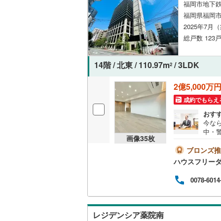
福岡市地下鉄
福岡県福岡市
2025年7月
総戸数 123戸
14階 / 北東 / 110.97m
/ 3LDK
2
2億5,000万
成約でもらえ
おす
今な
中・警
画像
35
枚
m）
です
ブロンズ推
産会
ハウスフリーダ
報を
の物
0078-6014
き下
ご要
レジデンシア薬院南