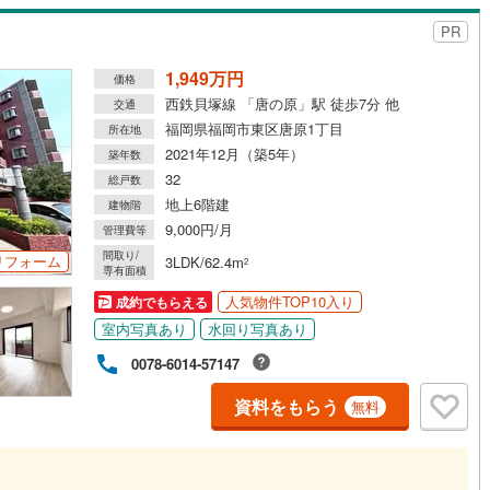
PR
1,949万円
価格
西鉄貝塚線 「唐の原」駅 徒歩7分 他
交通
福岡県福岡市東区唐原1丁目
所在地
2021年12月（築5年）
築年数
32
総戸数
地上6階建
建物階
9,000円/月
管理費等
間取り/
リフォーム
3LDK/62.4m
2
専有面積
人気物件TOP10入り
成約でもらえる
室内写真あり
水回り写真あり
0078-6014-57147
資料をもらう
無料