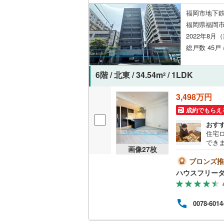
福岡市地下鉄
福岡県福岡市
2022年8月
総戸数 45戸 
6階 / 北東 / 34.54m
/ 1LDK
2
3,498万円
成約でもらえ
おす
住宅
でき
画像
27
枚
ご提
ブロンズ推
ハウスフリーダ
0078-6014