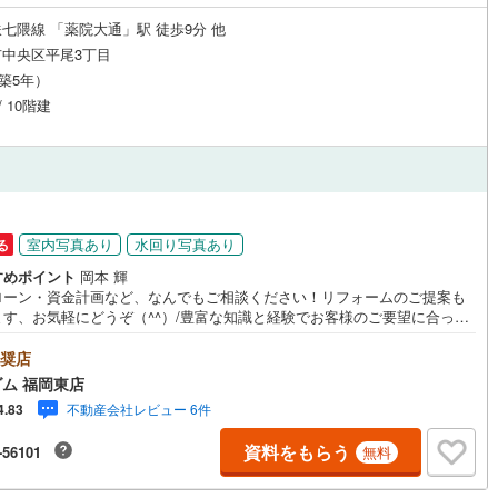
七隈線 「薬院大通」駅 徒歩9分 他
中央区平尾3丁目
（築5年）
/ 10階建
室内写真あり
水回り写真あり
る
すめポイント
岡本 輝
ローン・資金計画など、なんでもご相談ください！リフォームのご提案も
ます、お気軽にどうぞ（^^）/豊富な知識と経験でお客様のご要望に合った
案をいたします！ハウスフリーダム 福岡東店
奨店
ム 福岡東店
不動産会社レビュー 6件
4.83
資料をもらう
-56101
無料