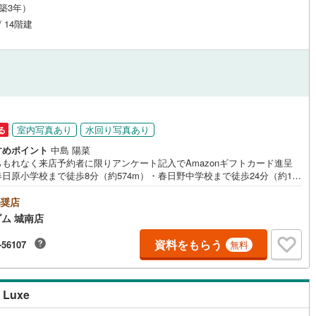
（築3年）
応
/ 14階建
ン内見(相談)可
（
4
）
IT重説可
（
3
）
ン対応とは？
室内写真あり
水回り写真あり
る
すめポイント
中島 陽菜
らもれなく来店予約者に限りアンケート記入でAmazonギフトカード進呈
日原小学校まで徒歩8分（約574m）・春日野中学校まで徒歩24分（約190
）・最寄りのスーパー「サニー春日原店」まで徒歩2分（約134m）ですハウ
リーダム城南店の強み【取り扱い物件が豊富】地域密着型の不動産会社と
奨店
、城南区・早良区・中央区・南区・春日市・那珂川市等の物件情報を多数
ム 城南店
扱っております。福岡県内に3店舗ございますので、その他エリアの物件紹
もちろん可能でございます。スタッフにお家のことは何でもお聞き下さ
資料をもらう
-56107
無料
新築一戸建て・中古物件・土地など、数ある物件の中からお客様のご要望
ったご提案をいたします。
Luxe