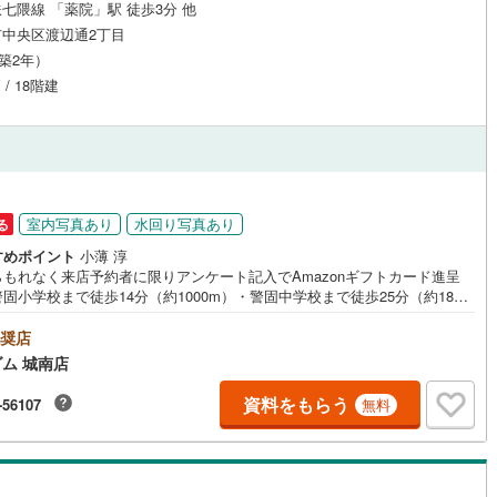
七隈線 「薬院」駅 徒歩3分 他
中央区渡辺通2丁目
（築2年）
 / 18階建
円
室内写真あり
水回り写真あり
る
すめポイント
小薄 淳
らもれなく来店予約者に限りアンケート記入でAmazonギフトカード進呈
固小学校まで徒歩14分（約1000m）・警固中学校まで徒歩25分（約1800
・最寄りのスーパー「レガネットマルシェ薬院」まで徒歩4分（約290m）
ハウスフリーダム城南店の強み【取り扱い物件が豊富】地域密着型の不動
奨店
社として、城南区・早良区・中央区・南区・春日市・那珂川市等の物件情
ム 城南店
多数取り扱っております。福岡県内に3店舗ございますので、その他エリア
件紹介ももちろん可能でございます。スタッフにお家のことは何でもお聞
資料をもらう
-56107
無料
さい。新築一戸建て・中古物件・土地など、数ある物件の中からお客様の
望に沿ったご提案をいたします。