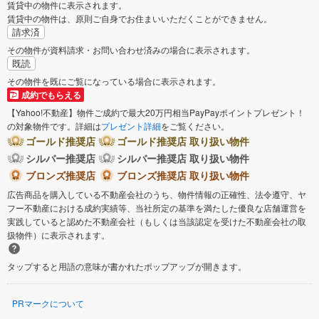
賃貸中の物件に表示されます。
賃貸中の物件は、原則ご自身でお住まいいただくことができません。
糟屋郡粕屋町
請求済
その物件が資料請求・お問い合わせ済みの場合に表示されます。
既読
その物件を既にご覧になっている場合に表示されます。
成約でもらえる
【Yahoo!不動産】物件ご成約で最大20万円相当PayPayポイントプレゼント！
の対象物件です。詳細は
プレゼント詳細
をご覧ください。
ゴールド推奨店
ゴールド推奨店 取り扱い物件
シルバー推奨店
シルバー推奨店 取り扱い物件
ブロンズ推奨店
ブロンズ推奨店 取り扱い物件
広告商品を購入している不動産会社のうち、物件情報の正確性、法令遵守、ヤ
フー不動産における成約実績等、当社所定の基準を満たした優良な店舗運営を
実践していると認めた不動産会社（もしくは当該認定を受けた不動産会社の取
扱物件）に表示されます。
タップすると用語の意味が書かれたポップアップが開きます。
PRマークについて