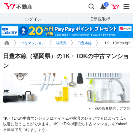
Yahoo!不動産
検索
通知
i
ログイン
ID新規取得
中古マンション
福岡県
日豊本線
1K・1DKの物件
日豊本線（福岡県）の1K・1DKの中古マンショ
ン
一部の画像提供：アフロ
1K・1DKの中古マンションはアイテムや家具のレイアウトによって広く
快適に使うことができます。1K・1DKの理想の中古マンションをYahoo!
不動産で見つけましょう。