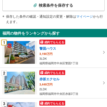
索
検索条件を保存する
条
件
保存した条件の確認・通知設定の変更・解除は
マイページ
から行
で
えます。
通
知
福岡の物件をランキングから探す
を
受
1
成約でもらえる
け
警固ハウス
取
3,190万円
る
3LDK
・
福岡県福岡市中央区警固1丁目
条
件
2
成約でもらえる
を
赤坂エクセル
マ
3,449万円
イ
2LDK
ペ
福岡県福岡市中央区赤坂3丁目
ー
ジ
3
成約でもらえる