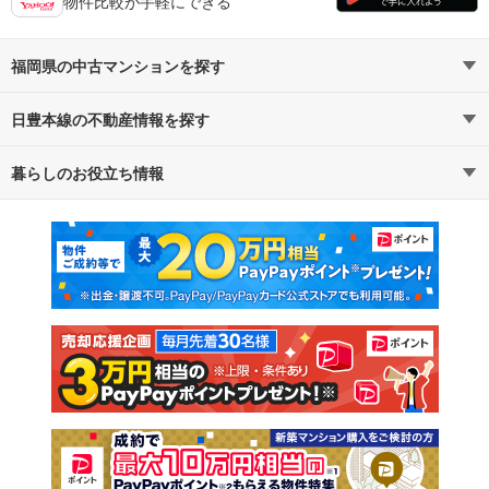
物件比較が手軽にできる
福岡県の中古マンションを探す
日豊本線の不動産情報を探す
路線・駅から探す
地域から探す
暮らしのお役立ち情報
不動産・住宅
賃貸住宅
通勤・通学時間から探す
地図から探す
マンションカタログ
教えて！住まいの先生
新築マンション
中古マンション
新築一戸建て
中古一戸建て
注文住宅
土地
売却査定