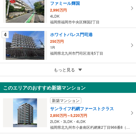
に
ファミール輝国
保
2,990万円
存
4LDK
す
福岡県福岡市中央区輝国2丁目
る
4
ホワイトパレス門司港
250万円
1R
福岡県北九州市門司区清滝5丁目
5
エステートモア大橋
もっと見る
480万円
1K
このエリアのおすすめ新築マンション
福岡県福岡市南区塩原3丁目
新築マンション
サンライフ朽網ファーストクラス
2,850万円～5,220万円
2LDK・3LDK・4LDK
福岡県北九州市小倉南区朽網東2丁目966番8（地番）