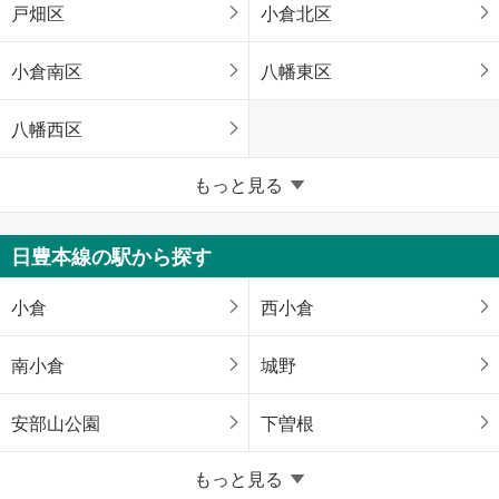
戸畑区
小倉北区
小倉南区
八幡東区
八幡西区
福岡市
もっと見る
東区
博多区
日豊本線の駅から探す
中央区
南区
小倉
西小倉
西区
城南区
南小倉
城野
早良区
安部山公園
下曽根
福岡県のそのほかの地域
もっと見る