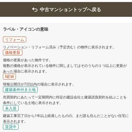
大牟田市
久留米市
中古マンショントップへ戻る
飯塚市
行橋市
ラベル・アイコンの意味
筑紫野市
春日市
リフォーム
リノベーション・リフォーム済み（予定含む）の物件に表示されます。
大野城市
宗像市
価格更新
価格の更新があった物件です。
複数の価格が表示されている物件に関しましてはそのうちの１つ以上に更新が
太宰府市
古賀市
あった場合に表示されます。
NEW
福津市
糸島市
情報公開日が7日以内の場合に表示されます。
建築条件付き土地
那珂川市
売買契約にあたって一定期間内に特定の建設会社と建築請負契約を結ぶことを
糟屋郡宇美町
条件にしている土地に表示されます。
未入居
糟屋郡篠栗町
糟屋郡志免町
建築工事完了日から1年以上経過したものの、まだ誰も住んだことがない住宅に
表示されます。
賃貸中
糟屋郡須惠町
糟屋郡新宮町