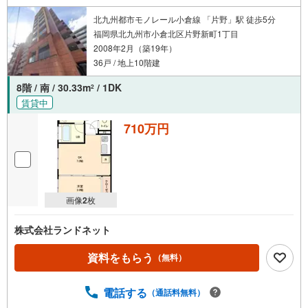
北九州都市モノレール小倉線 「片野」駅 徒歩5分
福岡県北九州市小倉北区片野新町1丁目
2008年2月（築19年）
36戸 / 地上10階建
8階 / 南 / 30.33m
/ 1DK
2
賃貸中
710万円
画像
2
枚
株式会社ランドネット
資料をもらう
（無料）
電話する
（通話料無料）