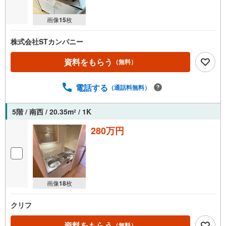
画像
15
枚
株式会社STカンパニー
資料をもらう
（無料）
電話する
（通話料無料）
5階 / 南西 / 20.35m
/ 1K
2
280万円
画像
18
枚
クリフ
資料をもらう
（無料）