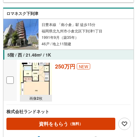
ロマネスク下到津
日豊本線 「南小倉」駅 徒歩15分
福岡県北九州市小倉北区下到津1丁目
1991年9月（築35年）
46戸 / 地上11階建
5階 / 西 / 21.48m
/ 1K
2
250万円
NEW
画像
2
枚
株式会社ランドネット
資料をもらう
（無料）