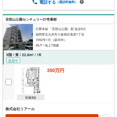
電話する
（通話料無料）
安部山公園センチュリー21壱番館
日豊本線 「安部山公園」駅 徒歩6分
福岡県北九州市小倉南区葛原1丁目
1992年1月（築35年）
36戸 / 地上7階建
5階 / 東 / 22.8m
/ 1K
2
賃貸中
350万円
画像
3
枚
株式会社リアール