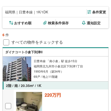
福岡県｜日豊本線｜1K/1DK
条件変更
おすすめ順
検索条件保存
通知設定
6
件
すべての物件をチェックする
ダイナコート小倉下到津II
日豊本線 「南小倉」駅 徒歩15分
福岡県北九州市小倉北区下到津1丁目
1993年6月（築34年）
69戸 / 地上11階建
2階 / 南 / 20.35m
/ 1K
2
220万円