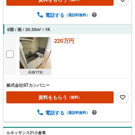
電話する
（通話料無料）
6階 / 南 / 20.35m
/ 1K
2
220万円
画像
17
枚
株式会社STカンパニー
資料をもらう
（無料）
電話する
（通話料無料）
ルネッサンス21小倉東