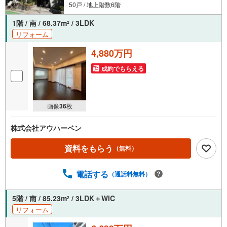
50戸 / 地上階数6階
1階 / 南 / 68.37m
/ 3LDK
2
リフォーム
4,880万円
成約でもらえる
画像
36
枚
株式会社アウハーベン
資料をもらう
（無料）
電話する
（通話料無料）
5階 / 南 / 85.23m
/ 3LDK＋WIC
2
リフォーム