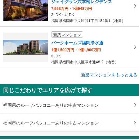
ジェイグラン六本松レジデンス
7,998万円・1億948万円
3LDK・4LDK
福岡県福岡市中央区谷1丁目184番1（地番）
新築マンション
パークホームズ福岡浄水通
1億1,500万円・1億1,900万円
3LDK
福岡県福岡市中央区浄水通48-2（地番）
新築マンションをもっと見る
新築マンション
パークホームズ大濠公園ミッド
同じこだわりでエリアを広げて探す
6,590万円～1億2,190万円
2LDK・3LDK
福岡県福岡市中央区荒戸3丁目104-1（地番）
福岡県のルーフバルコニーありの中古マンション
福岡市のルーフバルコニーありの中古マンション