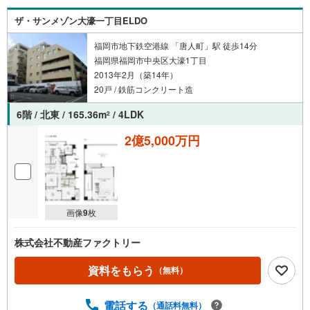
ザ・サンメゾン大濠一丁目ELDO
福岡市地下鉄空港線 「唐人町」駅 徒歩14分
福岡県福岡市中央区大濠1丁目
2013年2月（築14年）
20戸 / 鉄筋コンクリート造
6階 / 北東 / 165.36m
/ 4LDK
2
2億5,000万円
画像
9
枚
株式会社不動産ファクトリー
資料をもらう
（無料）
電話する
（通話料無料）