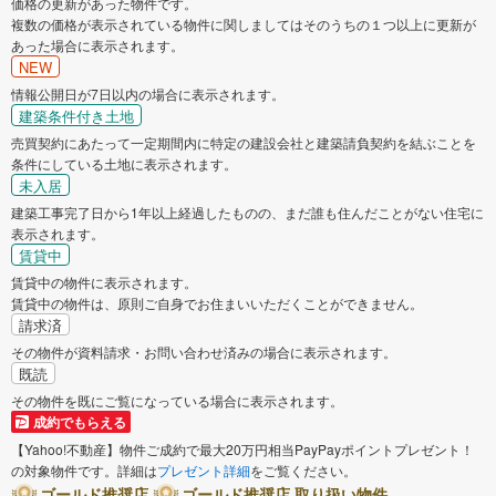
価格の更新があった物件です。
複数の価格が表示されている物件に関しましてはそのうちの１つ以上に更新が
あった場合に表示されます。
NEW
情報公開日が7日以内の場合に表示されます。
建築条件付き土地
売買契約にあたって一定期間内に特定の建設会社と建築請負契約を結ぶことを
条件にしている土地に表示されます。
未入居
建築工事完了日から1年以上経過したものの、まだ誰も住んだことがない住宅に
表示されます。
賃貸中
賃貸中の物件に表示されます。
賃貸中の物件は、原則ご自身でお住まいいただくことができません。
請求済
その物件が資料請求・お問い合わせ済みの場合に表示されます。
既読
その物件を既にご覧になっている場合に表示されます。
成約でもらえる
【Yahoo!不動産】物件ご成約で最大20万円相当PayPayポイントプレゼント！
の対象物件です。詳細は
プレゼント詳細
をご覧ください。
ゴールド推奨店
ゴールド推奨店 取り扱い物件