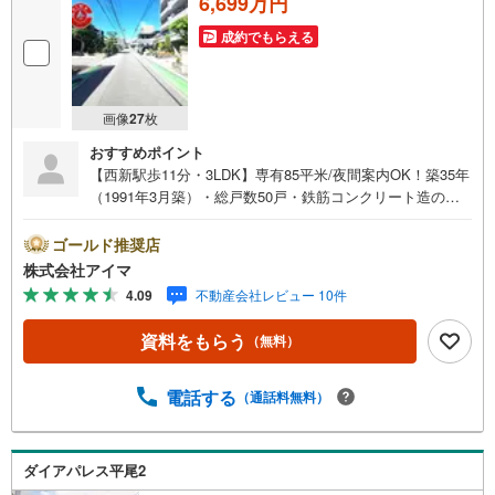
6,699万円
成約でもらえる
画像
27
枚
おすすめポイント
【西新駅歩11分・3LDK】専有85平米/夜間案内OK！築35年
（1991年3月築）・総戸数50戸・鉄筋コンクリート造のマ
ンションです。■広さ・間取り間取りは3LDK。専有約85平
米。LDKは18帖以上。■リフォームお引渡し前に内装を整え
ゴールド推奨店
てからお渡しします。■住戸の条件眺望が開けています。陽
株式会社アイマ
当り良好。風がよく通ります。■防犯・セキュリティエント
4.09
不動産会社レビュー 10件
ランスはオートロック。共用部に防犯カメラを設置。来訪
者は映像で確認できます。宅配ボックスで不在時も荷物を
資料をもらう
（無料）
受け取れます。■共用部・暮らしエレベーターあり。駐輪
場・バイク置場あり。■収納ウォークインクロゼット・クロ
ゼット3ヶ所・玄関収納があります。■アイマのサポートア
電話する
（通話料無料）
イマは福岡のマンション・新築一戸建ての専門店です大手
ネット銀行はじめ多数の金融機関と提携/最長50年の返済プ
ランもご用意平日も夜間もご見学OK/ご自宅・最寄り駅ま
ダイアパレス平尾2
で送迎無料/オンライン相談OK「見るだけ」「ローン相談