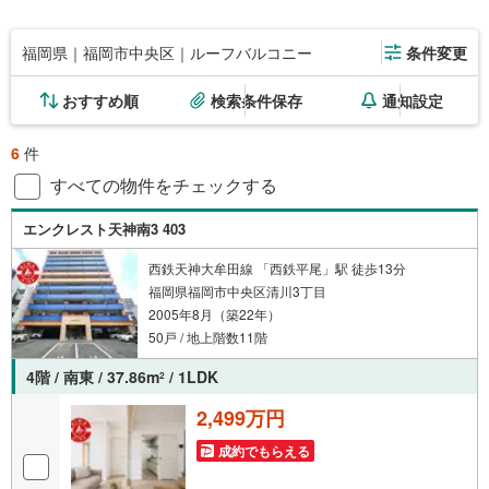
福岡県｜福岡市中央区｜ルーフバルコニー
条件変更
おすすめ順
検索条件保存
通知設定
6
件
すべての物件をチェックする
エンクレスト天神南3 403
西鉄天神大牟田線 「西鉄平尾」駅 徒歩13分
福岡県福岡市中央区清川3丁目
2005年8月（築22年）
50戸 / 地上階数11階
4階 / 南東 / 37.86m
/ 1LDK
2
2,499万円
成約でもらえる