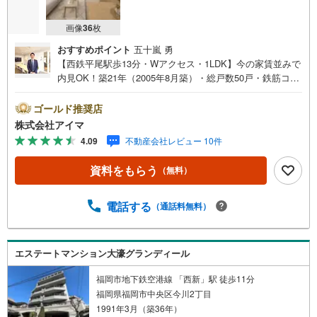
画像
36
枚
おすすめポイント
五十嵐 勇
【西鉄平尾駅歩13分・Wアクセス・1LDK】今の家賃並みで
内見OK！築21年（2005年8月築）・総戸数50戸・鉄筋コン
クリート造のマンションです。■広さ・間取り間取りは1LD
K。専有約38平米。■住戸の条件東南向きのお住まいです。
ゴールド推奨店
■ペットについて小型犬の飼育をご相談いただけます（管理
株式会社アイマ
規約によります）■共用部・暮らしエレベーター2基。24時
4.09
不動産会社レビュー 10件
間ゴミ出し可。駐輪場あり。■キッチン・水まわり食器洗乾
燥機・3口以上のコンロ・追焚機能・浴室乾燥機を備えま
資料をもらう
（無料）
す。■収納ウォークインクロゼット・クロゼット3ヶ所・玄
関収納があります。■アイマのサポートアイマは福岡のマン
ション・新築一戸建ての専門店です大手ネット銀行はじめ
電話する
（通話料無料）
多数の金融機関と提携/最長50年の返済プランもご用意平日
も夜間もご見学OK/ご自宅・最寄り駅まで送迎無料/オンラ
イン相談OK「見るだけ」「ローン相談だけ」でも歓迎しま
エステートマンション大濠グランディール
す他社でローンが難しいと言われた方、転職後で審査にご
不安の方もご相談くださいお住まい探しのご相談だけでも
福岡市地下鉄空港線 「西新」駅 徒歩11分
承っております
福岡県福岡市中央区今川2丁目
1991年3月（築36年）