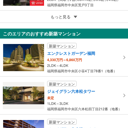
福岡県福岡市中央区荒戸3丁目
5
もっと見る
成約でもらえる
エンクレスト天神南3 403
2,499万円
このエリアのおすすめ新築マンション
1LDK
福岡県福岡市中央区清川3丁目
新築マンション
エンクレストガーデン福岡
4,330万円～6,860万円
2LDK～4LDK
福岡県福岡市中央区小笹4丁目78番1（地番）
新築マンション
ジェイグラン六本松タワー
未定
1LDK～3LDK
福岡県福岡市中央区六本松四丁目212番（地番）
新築マンション