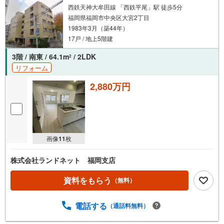
だけ」でも歓迎します他社でローンが難しいと言われた
西鉄天神大牟田線 「西鉄平尾」駅 徒歩5分
方、転職後で審査にご不安の方もご相談ください
福岡県福岡市中央区大宮2丁目
1983年3月（築44年）
17戸 / 地上5階建
3階 / 南東 / 64.1m
/ 2LDK
2
リフォーム
2,880万円
画像
11
枚
株式会社ランドネット 福岡支店
資料をもらう
（無料）
電話する
（通話料無料）