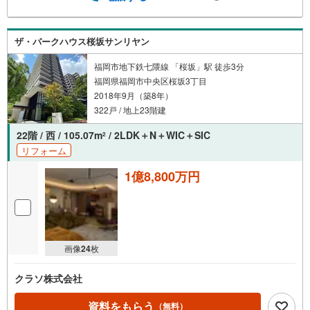
ザ・パークハウス桜坂サンリヤン
福岡市地下鉄七隈線 「桜坂」駅 徒歩3分
福岡県福岡市中央区桜坂3丁目
2018年9月（築8年）
322戸 / 地上23階建
22階 / 西 / 105.07m
/ 2LDK＋N＋WIC＋SIC
2
リフォーム
1億8,800万円
画像
24
枚
クラソ株式会社
資料をもらう
（無料）