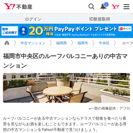
Yahoo!不動産
検索
通知
i
ログイン
ID新規取得
中古マンション
福岡県
福岡市
中央区
ルーフ
福岡市中央区のルーフバルコニーありの中古マ
ンション
一部の画像提供：アフロ
ルーフバルコニーがある中古マンションならテラスで朝食を食べたり夜
景を見ながらお酒を楽しむこともできます。ルーフバルコニーがある理
想の中古マンションをYahoo!不動産で見つけましょう。