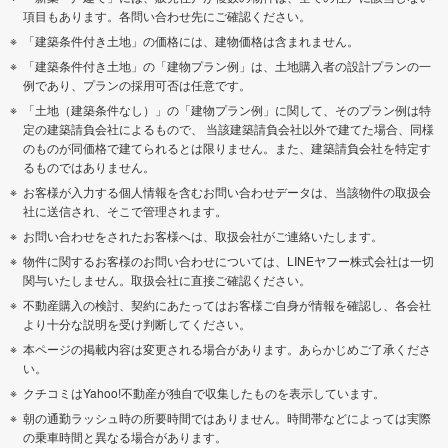
項目もあります。各問い合わせ先にご確認ください。
「建築条件付き土地」の価格には、建物価格は含まれません。
「建築条件付き土地」の「建物プラン例」は、土地購入者の設計プランの一
例であり、プランの採用可否は任意です。
「土地（建築条件なし）」の「建物プラン例」に関して、そのプラン例は特
定の建築請負会社によるもので、 当該建築請負会社以外で建てた場合、同様
のものが同価格で建てられるとは限りません。また、建築請負会社を特定す
るものではありません。
お客様が入力する個人情報を含むお問い合わせデータは、当該物件の取扱会
社に送信され、そこで管理されます。
お問い合わせをされたお客様へは、取扱会社がご連絡いたします。
物件に関するお客様のお問い合わせについては、LINEヤフー株式会社は一切
関与いたしません。取扱会社に直接ご確認ください。
不動産購入の検討、契約にあたってはお客様ご自身が情報を確認し、各会社
より十分な説明を受け判断してください。
本ページの掲載内容は変更される場合があります。あらかじめご了承くださ
い。
クチコミはYahoo!不動産が独自で収集したものを表示しています。
朝の通勤ラッシュ時の所要時間ではありません。時間帯などによっては実際
の乗車時間と異なる場合があります。