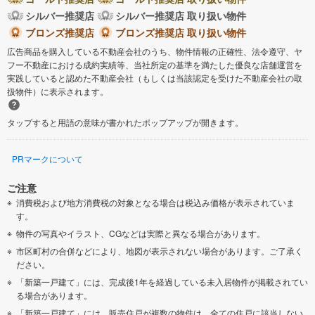
シルバー推奨店
シルバー推奨店 取り扱い物件
ブロンズ推奨店
ブロンズ推奨店 取り扱い物件
広告商品を購入している不動産会社のうち、物件情報の正確性、法令遵守、ヤ
フー不動産における成約実績等、当社所定の基準を満たした優良な店舗運営を
実践していると認めた不動産会社（もしくは当該認定を受けた不動産会社の取
扱物件）に表示されます。
タップすると用語の意味が書かれたポップアップが開きます。
PRマークについて
ご注意
消費税および地方消費税の対象となる場合は税込み価格が表示されていま
す。
物件の写真やイラスト、CGなどは実際と異なる場合があります。
市区町村の合併などにより、地図が表示されない場合があります。ご了承く
ださい。
「新築一戸建て」には、完成後1年を経過している未入居物件が掲載されてい
る場合があります。
「新築一戸建て」には、販売住戸が複数の物件は、全ての住戸に該当しない