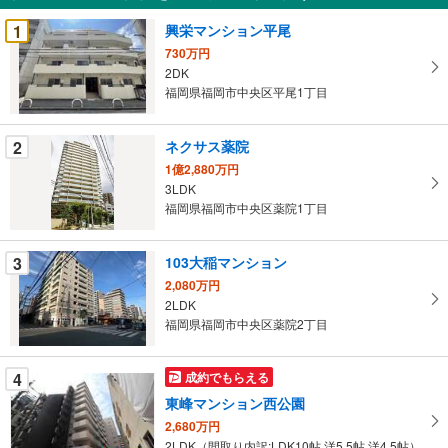
受
1
興栄マンション平尾
け
730万円
取
2DK
る
福岡県福岡市中央区平尾1丁目
・
条
2
ネクサス薬院
件
1億2,880万円
を
3LDK
マ
福岡県福岡市中央区薬院1丁目
イ
ペ
3
103大稲マンション
ー
ジ
2,080万円
2LDK
に
福岡県福岡市中央区薬院2丁目
保
存
す
4
成約でもらえる
る
東峰マンション西公園
2,680万円
2LDK（間取り内訳:LDK10帖 洋5.5帖 洋4.5帖）