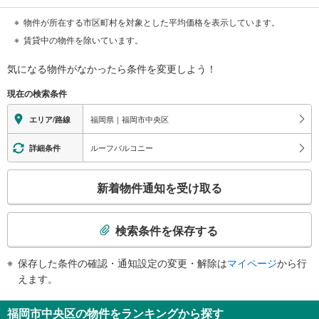
物件が所在する市区町村を対象とした平均価格を表示しています。
賃貸中の物件を除いています。
気になる物件がなかったら
条件を変更しよう！
現在の検索条件
福岡県｜福岡市中央区
エリア/路線
ルーフバルコニー
詳細条件
こ
新着物件通知を受け取る
の
検
索
検索条件を保存する
条
件
保存した条件の確認・通知設定の変更・解除は
マイページ
から行
で
えます。
通
知
福岡市中央区の物件をランキングから探す
を