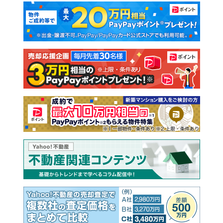
マンションカタログ
教えて！住まいの先生
新築マンション
中古マンション
新築一戸建て
中古一戸建て
注文住宅
土地
売却査定