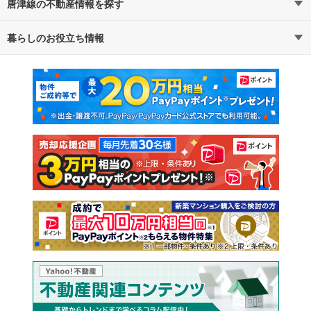
唐津線の不動産情報を探す
路線・駅から探す
地域から探す
暮らしのお役立ち情報
不動産・住宅
賃貸住宅
通勤・通学時間から探す
地図から探す
マンションカタログ
教えて！住まいの先生
新築マンション
中古マンション
新築一戸建て
中古一戸建て
注文住宅
土地
売却査定