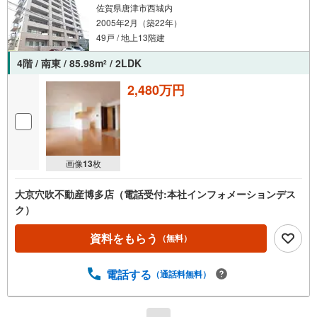
佐賀県唐津市西城内
2005年2月（築22年）
49戸 / 地上13階建
4階 / 南東 / 85.98m
/ 2LDK
2
2,480万円
画像
13
枚
大京穴吹不動産博多店（電話受付:本社インフォメーションデス
ク）
資料をもらう
（無料）
電話する
（通話料無料）