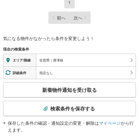
1
前へ
次へ
気になる物件がなかったら
条件を変更しよう！
現在の検索条件
佐賀県｜唐津線
エリア/路線
指定なし
詳細条件
こ
新着物件通知を受け取る
の
検
索
検索条件を保存する
条
件
保存した条件の確認・通知設定の変更・解除は
マイページ
から行
で
えます。
通