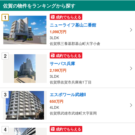
知
佐賀の物件をランキングから探す
を
受
1
成約でもらえる
け
ニューライフ基山二番館
取
1,098万円
る
3LDK
・
佐賀県三養基郡基山町大字小倉
条
件
2
成約でもらえる
を
サーパス兵庫
マ
2,199万円
イ
3LDK
ペ
佐賀県佐賀市兵庫南1丁目
ー
ジ
3
エスポワール武雄II
に
650万円
保
4LDK
佐賀県武雄市武雄町大字富岡
存
す
る
4
成約でもらえる