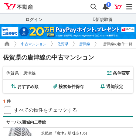
Yahoo!不動産
検索
通知
i
ログイン
ID新規取得
中古マンション
佐賀県
唐津線
唐津線の物件一覧
佐賀県の唐津線の中古マンション
佐賀県｜唐津線
条件変更
おすすめ順
検索条件保存
通知設定
1
件
すべての物件をチェックする
サーパス西城内二番館
筑肥線 「唐津」駅 徒歩13分