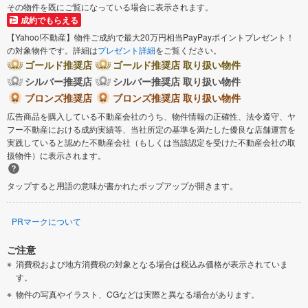
その物件を既にご覧になっている場合に表示されます。
成約でもらえる
【Yahoo!不動産】物件ご成約で最大20万円相当PayPayポイントプレゼント！
の対象物件です。詳細は
プレゼント詳細
をご覧ください。
ゴールド推奨店
ゴールド推奨店 取り扱い物件
シルバー推奨店
シルバー推奨店 取り扱い物件
ブロンズ推奨店
ブロンズ推奨店 取り扱い物件
広告商品を購入している不動産会社のうち、物件情報の正確性、法令遵守、ヤ
フー不動産における成約実績等、当社所定の基準を満たした優良な店舗運営を
実践していると認めた不動産会社（もしくは当該認定を受けた不動産会社の取
扱物件）に表示されます。
タップすると用語の意味が書かれたポップアップが開きます。
PRマークについて
ご注意
消費税および地方消費税の対象となる場合は税込み価格が表示されていま
す。
物件の写真やイラスト、CGなどは実際と異なる場合があります。