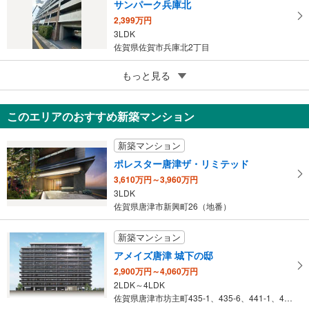
サンパーク兵庫北
2,399万円
3LDK
佐賀県佐賀市兵庫北2丁目
5
もっと見る
成約でもらえる
エスポワールマンション伊万里II 502
1,699万円
このエリアのおすすめ新築マンション
3LDK
佐賀県伊万里市二里町八谷搦
新築マンション
ポレスター唐津ザ・リミテッド
3,610万円～3,960万円
3LDK
佐賀県唐津市新興町26（地番）
新築マンション
アメイズ唐津 城下の邸
2,900万円～4,060万円
2LDK～4LDK
佐賀県唐津市坊主町435-1、435-6、441-1、444-1…