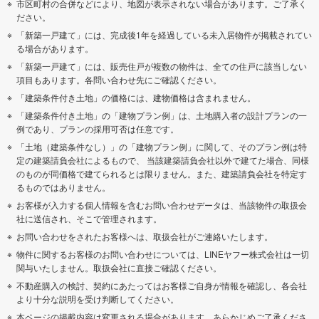
市区町村の合併などにより、地図が表示されない場合があります。ご了承く
ださい。
「新築一戸建て」には、完成後1年を経過している未入居物件が掲載されてい
る場合があります。
「新築一戸建て」には、販売住戸が複数の物件は、全ての住戸に該当しない
項目もあります。各問い合わせ先にご確認ください。
「建築条件付き土地」の価格には、建物価格は含まれません。
「建築条件付き土地」の「建物プラン例」は、土地購入者の設計プランの一
例であり、プランの採用可否は任意です。
「土地（建築条件なし）」の「建物プラン例」に関して、そのプラン例は特
定の建築請負会社によるもので、 当該建築請負会社以外で建てた場合、同様
のものが同価格で建てられるとは限りません。また、建築請負会社を特定す
るものではありません。
お客様が入力する個人情報を含むお問い合わせデータは、当該物件の取扱会
社に送信され、そこで管理されます。
お問い合わせをされたお客様へは、取扱会社がご連絡いたします。
物件に関するお客様のお問い合わせについては、LINEヤフー株式会社は一切
関与いたしません。取扱会社に直接ご確認ください。
不動産購入の検討、契約にあたってはお客様ご自身が情報を確認し、各会社
より十分な説明を受け判断してください。
本ページの掲載内容は変更される場合があります。あらかじめご了承くださ