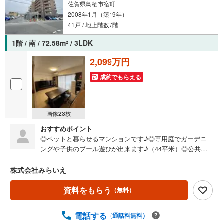
佐賀県鳥栖市宿町
2008年1月（築19年）
41戸 / 地上階数7階
1階 / 南 / 72.58m
/ 3LDK
2
2,099万円
成約でもらえる
画像
23
枚
おすすめポイント
◎ペットと暮らせるマンションです♪◎専用庭でガーデニ
ングや子供のプール遊びが出来ます♪（44平米）◎公共施
設が充実！ショッピングセンター徒歩圏内です♪
株式会社みらいえ
資料をもらう
（無料）
電話する
（通話料無料）