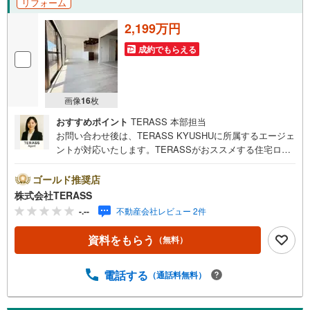
リフォーム
2,199万円
成約でもらえる
画像
16
枚
おすすめポイント
TERASS 本部担当
お問い合わせ後は、TERASS KYUSHUに所属するエージェ
ントが対応いたします。TERASSがおススメする住宅ロー
ン【 auじぶん銀行 】変動金利 1.030％（諸条件適用の場
合）・がん100％保障団信が【金利上乗せなし】で加入可
ゴールド推奨店
能！・頭金0円でも可能！・諸費用も、物件価格の10％まで
株式会社TERASS
は融資可能！※2026年8月現在■16帖超のゆとりあるLDK
-.--
不動産会社レビュー 2件
は、南面から陽光差し込む明るい住空間■バスルームに追焚
機能・浴室乾燥機付き■宅配BOXあり【リフォーム内容】○
資料をもらう
（無料）
新規交換:キッチン/浴室/洗面台/防水パン/トイレ/建具/専有
部配管（一部）○フローリング上張り○クロス張替○センサ
ーライト・ダウンライト設置○鏡付シューズボックス新規○
電話する
（通話料無料）
カーテンレール交換他