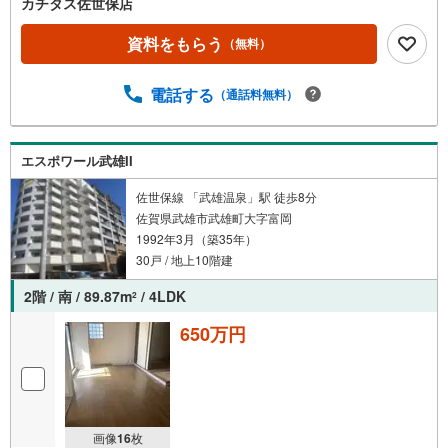
カチタス佐世保店
資料をもらう
（無料）
電話する
（通話料無料）
エスポワール武雄II
佐世保線 「武雄温泉」駅 徒歩8分
佐賀県武雄市武雄町大字富岡
1992年3月（築35年）
30戸 / 地上10階建
2階 / 南 / 89.87m
/ 4LDK
2
650万円
画像
16
枚