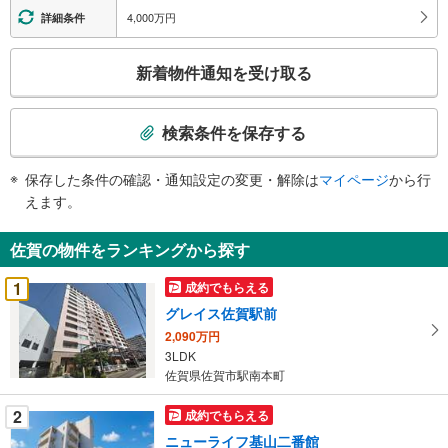
4,000万円
詳細条件
こ
新着物件通知を受け取る
の
検
索
検索条件を保存する
条
件
保存した条件の確認・通知設定の変更・解除は
マイページ
から行
で
えます。
通
知
佐賀の物件をランキングから探す
を
受
1
成約でもらえる
け
グレイス佐賀駅前
取
2,090万円
る
3LDK
・
佐賀県佐賀市駅南本町
条
件
2
成約でもらえる
を
ニューライフ基山二番館