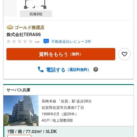
画像
2
枚
ゴールド推奨店
株式会社TERASS
-.--
不動産会社レビュー 2件
資料をもらう
（無料）
電話する
（通話料無料）
サーパス兵庫
長崎本線 「佐賀」駅 徒歩28分
佐賀県佐賀市兵庫南1丁目
1998年2月（築29年）
40戸 / 地上階数9階
7階 / 南 / 77.02m
/ 3LDK
2