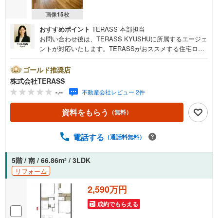
画像
15
枚
おすすめポイント
TERASS 本部担当
お問い合わせ後は、TERASS KYUSHUに所属するエージェ
ントが対応いたします。TERASSがおススメする住宅ロー
ン【 auじぶん銀行 】変動金利 1.030％（諸条件適用の場
合）・がん100％保障団信が【金利上乗せなし】で加入可
ゴールド推奨店
能！・頭金0円でも可能！・諸費用も、物件価格の10％まで
株式会社TERASS
は融資可能！※2026年8月現在■LDK隣接の和室の引き戸を
-.--
不動産会社レビュー 2件
開放すると、約20.5帖の広々空間に。■浴室換気乾燥機付き
で雨天時のお洗濯などに便利です◎ 〇リフォーム内容〇・
資料をもらう
（無料）
新規交換:キッチン・浴室・洗面台・トイレ・電気温水器・
洗濯機防水パン・クロス張替/フロアタイル上張り/畳表替・
ダウンライト設置/センサーライト設置・カーテンレール交
電話する
（通話料無料）
換・ハウスクリーニング 他
5階 / 南 / 66.86m
/ 3LDK
2
リフォーム
2,590万円
成約でもらえる