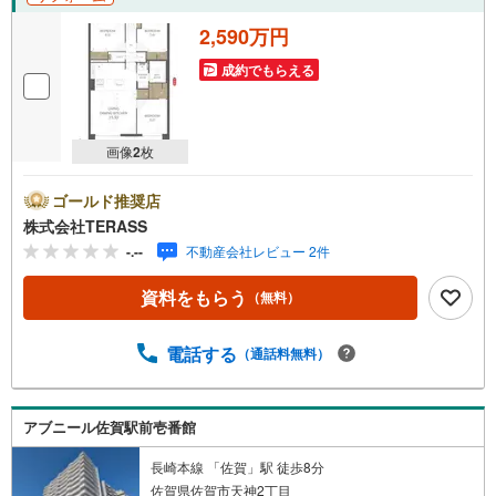
2,590万円
成約でもらえる
画像
2
枚
ゴールド推奨店
株式会社TERASS
-.--
不動産会社レビュー 2件
資料をもらう
（無料）
電話する
（通話料無料）
アブニール佐賀駅前壱番館
長崎本線 「佐賀」駅 徒歩8分
佐賀県佐賀市天神2丁目