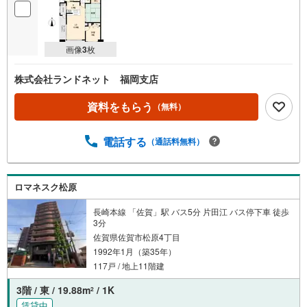
画像
3
枚
株式会社ランドネット 福岡支店
資料をもらう
（無料）
電話する
（通話料無料）
ロマネスク松原
長崎本線 「佐賀」駅 バス5分 片田江 バス停下車 徒歩
3分
佐賀県佐賀市松原4丁目
1992年1月（築35年）
117戸 / 地上11階建
3階 / 東 / 19.88m
/ 1K
2
賃貸中