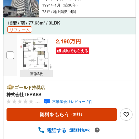
1991年1月（築36年）
78戸 / 地上階数14階
12階 / 南 / 77.63m
/ 3LDK
2
リフォーム
2,190万円
成約でもらえる
画像
2
枚
ゴールド推奨店
株式会社TERASS
-.--
不動産会社レビュー 2件
資料をもらう
（無料）
電話する
（通話料無料）