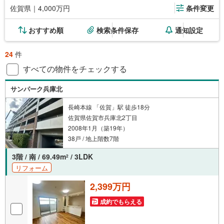
佐賀県｜4,000万円
条件変更
おすすめ順
検索条件保存
通知設定
24
件
すべての物件をチェックする
サンパーク兵庫北
長崎本線 「佐賀」駅 徒歩18分
佐賀県佐賀市兵庫北2丁目
2008年1月（築19年）
38戸 / 地上階数7階
3階 / 南 / 69.49m
/ 3LDK
2
リフォーム
2,399万円
成約でもらえる