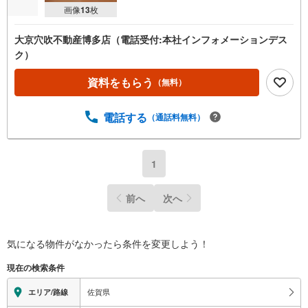
画像
13
枚
大京穴吹不動産博多店（電話受付:本社インフォメーションデス
ク）
資料をもらう
（無料）
電話する
（通話料無料）
1
前へ
次へ
気になる物件がなかったら
条件を変更しよう！
現在の検索条件
佐賀県
エリア/路線