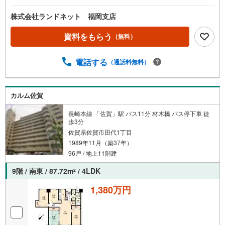
マ
株式会社ランドネット 福岡支店
イ
ペ
資料をもらう
（無料）
ー
ジ
電話する
に
（通話料無料）
保
存
す
カルム佐賀
る
長崎本線 「佐賀」駅 バス11分 材木橋 バス停下車 徒
歩3分
佐賀県佐賀市田代1丁目
1989年11月（築37年）
96戸 / 地上11階建
9階 / 南東 / 87.72m
/ 4LDK
2
1,380万円