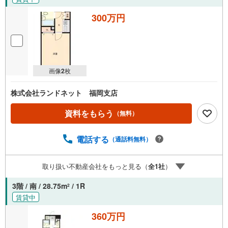
300万円
画像
2
枚
株式会社ランドネット 福岡支店
資料をもらう
（無料）
電話する
（通話料無料）
取り扱い不動産会社をもっと見る（
全
1
社
）
3階 / 南 / 28.75m
/ 1R
2
賃貸中
360万円