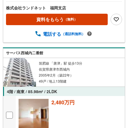
株式会社ランドネット 福岡支店
資料をもらう
（無料）
電話する
（通話料無料）
サーパス西城内二番館
筑肥線 「唐津」駅 徒歩13分
佐賀県唐津市西城内
2005年2月（築22年）
49戸 / 地上13階建
4階 / 南東 / 85.98m
/ 2LDK
2
2,480万円