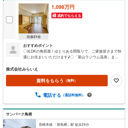
1,098万円
成約でもらえる
画像
21
枚
おすすめポイント
〇3LDKの角部屋！ゆとりある間取りで、ご家族皆さまで快
適にお住まいいただけます♪〇「基山ラジウム温泉」まで
徒歩わずか2分！毎日の疲れを癒す、贅沢な住環境♪〇JR基
山駅まで徒歩約8分（約750m）で通勤・通学も快適♪〇閑
株式会社みらいえ
静な住宅街で落ち着いた住環境♪
資料をもらう
（無料）
電話する
（通話料無料）
サンパーク鳥栖
長崎本線 「新鳥栖」駅 徒歩24分