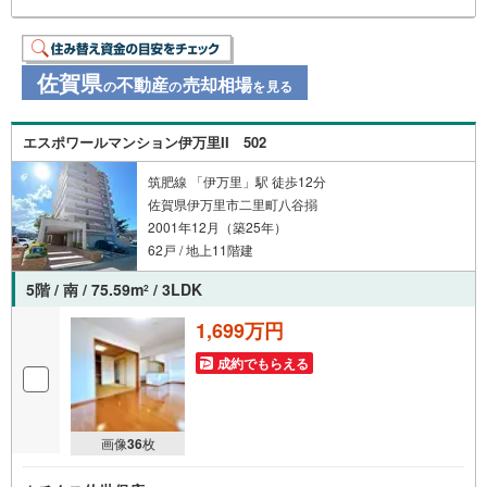
佐賀県
不動産
売却相場
の
の
を見る
エスポワールマンション伊万里II 502
筑肥線 「伊万里」駅 徒歩12分
佐賀県伊万里市二里町八谷搦
2001年12月（築25年）
62戸 / 地上11階建
5階 / 南 / 75.59m
/ 3LDK
2
1,699万円
成約でもらえる
画像
36
枚