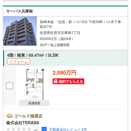
サーパス兵庫南
長崎本線 「佐賀」駅 バス13分 下村河畔 バス停下車
徒歩7分
佐賀県佐賀市兵庫南1丁目
2003年2月（築24年）
34戸 / 地上階数8階
4階 / 南東 / 85.47m
/ 3LDK
2
リフォーム
2,590万円
成約でもらえる
画像
2
枚
ゴールド推奨店
株式会社TERASS
-.--
不動産会社レビュー 2件