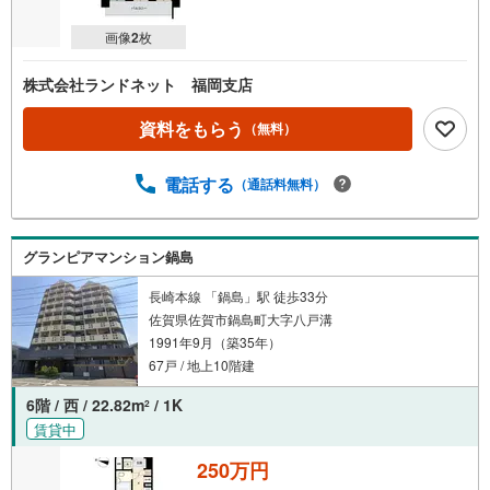
画像
2
枚
株式会社ランドネット 福岡支店
資料をもらう
（無料）
電話する
（通話料無料）
グランピアマンション鍋島
長崎本線 「鍋島」駅 徒歩33分
佐賀県佐賀市鍋島町大字八戸溝
1991年9月（築35年）
67戸 / 地上10階建
6階 / 西 / 22.82m
/ 1K
2
賃貸中
250万円