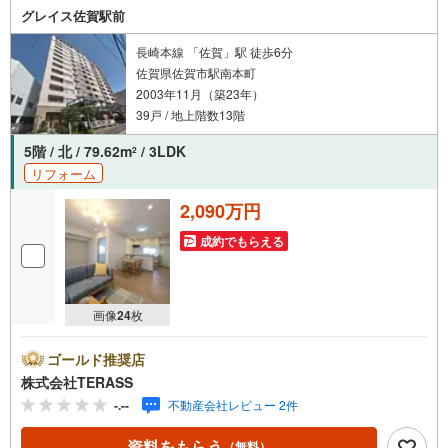
グレイス佐賀駅前
長崎本線 「佐賀」駅 徒歩6分
佐賀県佐賀市駅南本町
2003年11月（築23年）
39戸 / 地上階数13階
5階 / 北 / 79.62m
/ 3LDK
2
リフォーム
2,090万円
成約でもらえる
画像
24
枚
ゴールド推奨店
株式会社TERASS
-.--
不動産会社レビュー 2件
資料をもらう
（無料）