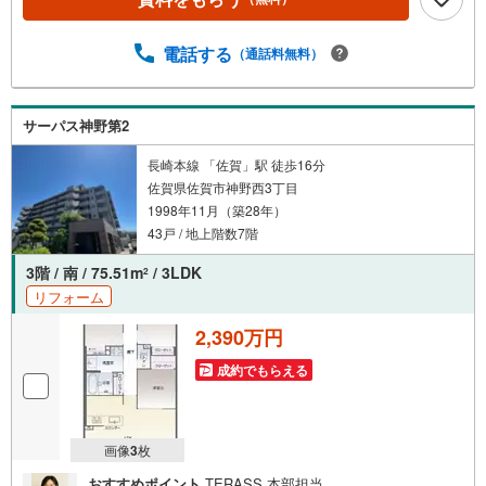
電話する
（通話料無料）
サーパス神野第2
長崎本線 「佐賀」駅 徒歩16分
佐賀県佐賀市神野西3丁目
1998年11月（築28年）
43戸 / 地上階数7階
3階 / 南 / 75.51m
/ 3LDK
2
リフォーム
2,390万円
成約でもらえる
画像
3
枚
おすすめポイント
TERASS 本部担当