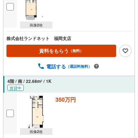
画像
2
枚
株式会社ランドネット 福岡支店
資料をもらう
（無料）
電話する
（通話料無料）
4階 / 南 / 22.68m
/ 1K
2
賃貸中
350万円
画像
2
枚