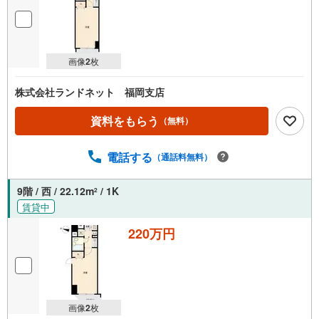
画像
2
枚
株式会社ランドネット 福岡支店
資料をもらう
（無料）
電話する
（通話料無料）
9階 / 西 / 22.12m
/ 1K
2
賃貸中
220万円
画像
2
枚