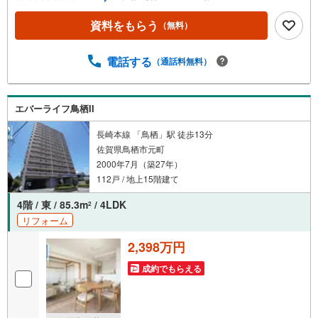
資料をもらう
（無料）
電話する
（通話料無料）
エバーライフ鳥栖II
長崎本線 「鳥栖」駅 徒歩13分
佐賀県鳥栖市元町
2000年7月（築27年）
112戸 / 地上15階建て
4階 / 東 / 85.3m
/ 4LDK
2
リフォーム
2,398万円
成約でもらえる