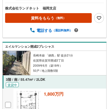
株式会社ランドネット 福岡支店
資料をもらう
（無料）
電話する
（通話料無料）
エイルマンション開成2プレシャス
長崎本線 「鍋島」駅 徒歩21分
佐賀県佐賀市開成5丁目
2009年6月（築18年）
50戸 / 地上階数5階
3階 / 南 / 55.47m
/ 2LDK
2
賃貸中
1,800万円