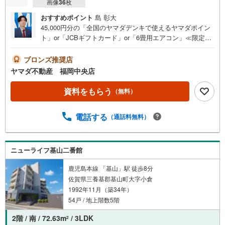
画像
36
枚
おすすめポイント
島 彰大
45,000円分の「全国のヤマダデンキで使えるヤマダポイン
ト」or「JCBギフトカード」or「6畳用エアコン」≪限定1
品≫プレゼント※PayPayポイントとの併用不可さらに、ご
購入相談で来店後、Google口コミ投稿で2000円分のQUOカ
ブロンズ推奨店
ードプレゼント！※一世帯2回まで土日祝日もご案内可能で
ヤマダ不動産 福岡中央店
す＾＾既に他社で見積もりが出ている方！入居までの費用
を抑えたい方！ぜひ、一度「ヤマダ不動産」へご相談にお
資料をもらう
（無料）
越しください！あらゆる不安や疑問に誠心誠意お応えしま
す＾＾全居室収納付き！3面バルコニー4LDK小中学校徒歩8
電話する
（通話料無料）
分圏内！通学やお買い物も楽々な周辺環境です【おすすめ
ポイント】■小学校徒歩8分、中学校徒歩6分で安心＾＾■コ
ンビニまで徒歩4分、スーパーまで徒歩6分！日頃のお買い
物も楽々な周辺環境■全居室収納付き！衣服から趣味の道具
ニューライフ基山二番館
まですっきり収納可能■3面バルコニー明るく心地よい空間
で、毎日を快適に過ごせます＾＾■ペット相談可能ペットと
鹿児島本線 「基山」駅 徒歩8分
一緒に快適な新生活をスタート出来ますよ＾＾鳥栖小学校:
佐賀県三養基郡基山町大字小倉
徒歩約8分鳥栖中学校:徒歩約6分
1992年11月（築34年）
54戸 / 地上階数5階
2階 / 南 / 72.63m
/ 3LDK
2