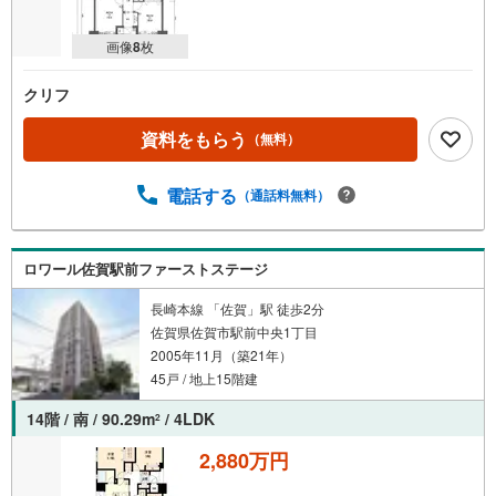
画像
8
枚
クリフ
資料をもらう
（無料）
電話する
（通話料無料）
ロワール佐賀駅前ファーストステージ
長崎本線 「佐賀」駅 徒歩2分
佐賀県佐賀市駅前中央1丁目
2005年11月（築21年）
45戸 / 地上15階建
14階 / 南 / 90.29m
/ 4LDK
2
2,880万円