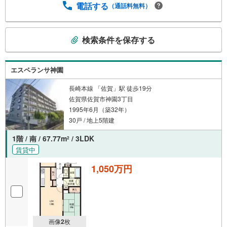
電話する
（通話料無料）
こ
検索条件を保存する
の
検
索
エスペランサ神園
条
件
長崎本線 「佐賀」駅 徒歩19分
佐賀県佐賀市神園3丁目
で
1995年6月（築32年）
通
30戸 / 地上5階建
知
を
1階 / 南 / 67.77m
/ 3LDK
2
受
賃貸中
け
取
1,050万円
る
・
条
件
画像
2
枚
を