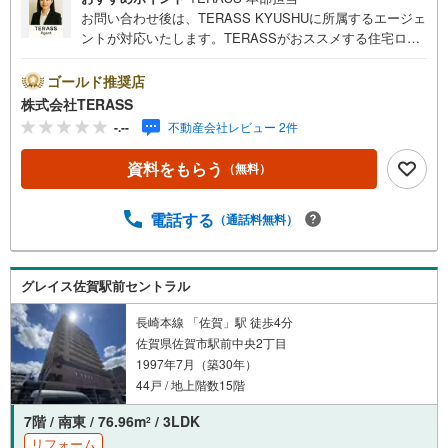
お問い合わせ後は、TERASS KYUSHUに所属するエージェ
ントが対応いたします。TERASSがおススメする住宅ロー
ン【 auじぶん銀行 】変動金利 1.030％（諸条件適用の場
合）・がん100％保障団信が【金利上乗せなし】で加入可
ゴールド推奨店
能！・頭金0円でも可能！・諸費用も、物件価格の10％まで
株式会社TERASS
は融資可能！※2026年8月現在■徒歩8分圏内に買い物施設や
-.--
不動産会社レビュー 2件
小児科あり。生活のしやすい住環境■ご家族とコミュニケー
ションが取りやすい対面式キッチン（浄水器付き水栓）■オ
資料をもらう
（無料）
ートロック・TVモニター付インターホンあり【リフォーム
内容】〇新規交換:キッチン・ユニットバス・温水洗浄機能
付トイレ・洗面台・洗濯機防水パン・建具〇フロアタイル
電話する
（通話料無料）
上張り・クロス張替・ダウンライト設置
グレイス佐賀駅前セントラル
長崎本線 「佐賀」駅 徒歩4分
佐賀県佐賀市駅前中央2丁目
1997年7月（築30年）
44戸 / 地上階数15階
7階 / 南東 / 76.96m
/ 3LDK
2
リフォーム