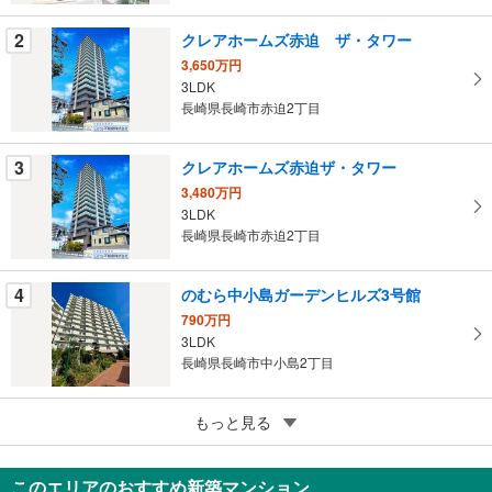
条
2
クレアホームズ赤迫 ザ・タワー
件
3,650万円
を
3LDK
マ
長崎県長崎市赤迫2丁目
イ
ペ
3
クレアホームズ赤迫ザ・タワー
ー
ジ
3,480万円
3LDK
に
長崎県長崎市赤迫2丁目
保
存
す
4
のむら中小島ガーデンヒルズ3号館
る
790万円
3LDK
長崎県長崎市中小島2丁目
5
ボンヌール平野町
もっと見る
1,300万円
1LDK
このエリアのおすすめ新築マンション
長崎県長崎市平野町