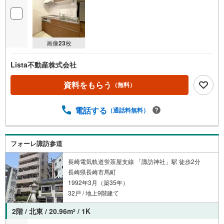
画像
23
枚
Lista不動産株式会社
資料をもらう
（無料）
電話する
（通話料無料）
フォーレ諏訪参道
長崎電気軌道蛍茶屋支線 「諏訪神社」駅 徒歩2分
長崎県長崎市馬町
1992年3月（築35年）
32戸 / 地上9階建て
2階 / 北東 / 20.96m
/ 1K
2