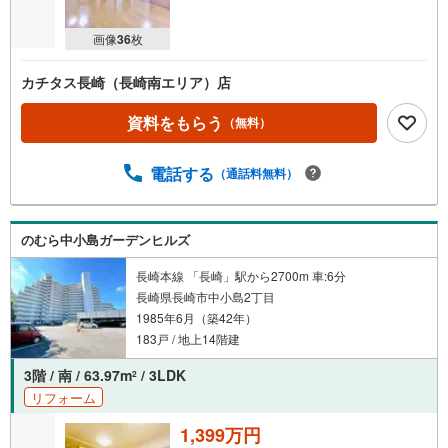
画像
36
枚
カチタス長崎（長崎南エリア）店
資料をもらう
（無料）
電話する
（通話料無料）
のむら中小島ガーデンヒルズ
長崎本線 「長崎」駅から2700m 車:6分
長崎県長崎市中小島2丁目
1985年6月（築42年）
183戸 / 地上14階建
3階 / 南 / 63.97m
/ 3LDK
2
リフォーム
1,399万円