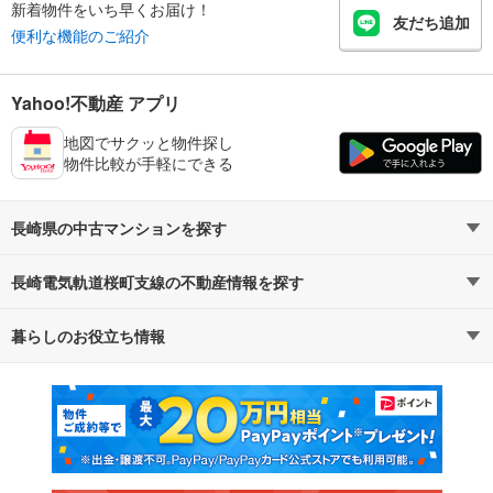
新着物件をいち早くお届け！
友だち追加
便利な機能のご紹介
Yahoo!不動産 アプリ
地図でサクッと物件探し
物件比較が手軽にできる
長崎県の中古マンションを探す
長崎電気軌道桜町支線の不動産情報を探す
路線・駅から探す
地域から探す
暮らしのお役立ち情報
不動産・住宅
賃貸住宅
通勤・通学時間から探す
地図から探す
マンションカタログ
教えて！住まいの先生
新築マンション
中古マンション
新築一戸建て
中古一戸建て