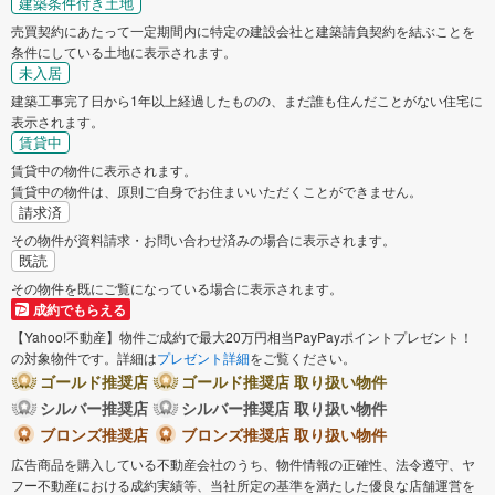
建築条件付き土地
売買契約にあたって一定期間内に特定の建設会社と建築請負契約を結ぶことを
条件にしている土地に表示されます。
未入居
建築工事完了日から1年以上経過したものの、まだ誰も住んだことがない住宅に
表示されます。
賃貸中
賃貸中の物件に表示されます。
賃貸中の物件は、原則ご自身でお住まいいただくことができません。
請求済
その物件が資料請求・お問い合わせ済みの場合に表示されます。
既読
その物件を既にご覧になっている場合に表示されます。
成約でもらえる
【Yahoo!不動産】物件ご成約で最大20万円相当PayPayポイントプレゼント！
の対象物件です。詳細は
プレゼント詳細
をご覧ください。
ゴールド推奨店
ゴールド推奨店 取り扱い物件
シルバー推奨店
シルバー推奨店 取り扱い物件
ブロンズ推奨店
ブロンズ推奨店 取り扱い物件
広告商品を購入している不動産会社のうち、物件情報の正確性、法令遵守、ヤ
フー不動産における成約実績等、当社所定の基準を満たした優良な店舗運営を