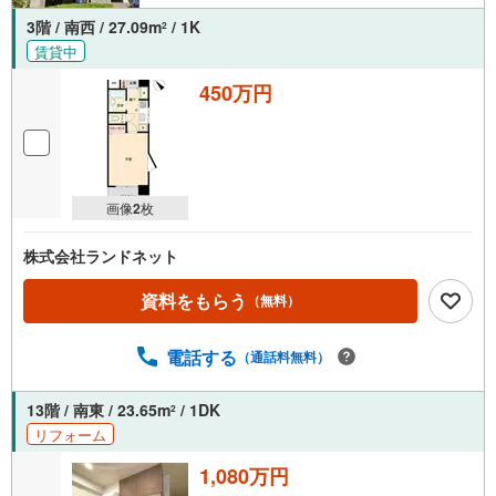
3階 / 南西 / 27.09m
/ 1K
2
賃貸中
450万円
画像
2
枚
株式会社ランドネット
資料をもらう
（無料）
電話する
（通話料無料）
13階 / 南東 / 23.65m
/ 1DK
2
リフォーム
1,080万円