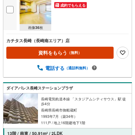
成約でもらえる
画像
36
枚
カチタス長崎（長崎南エリア）店
資料をもらう
（無料）
電話する
（通話料無料）
ダイアパレス長崎ステーションプラザ
長崎電気軌道本線 「スタジアムシティサウス」駅 徒
歩4分
長崎県長崎市御船蔵町
1993年7月（築34年）
111戸 / 地上16階建地下1階
13階 / 南東 / 50.91m
/ 2LDK
2