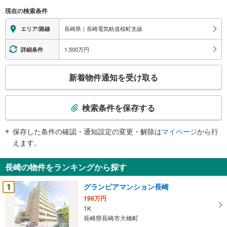
現在の検索条件
長崎県｜長崎電気軌道桜町支線
エリア/路線
1,500万円
詳細条件
こ
新着物件通知を受け取る
の
検
索
検索条件を保存する
条
件
保存した条件の確認・通知設定の変更・解除は
マイページ
から行
で
えます。
通
知
長崎の物件をランキングから探す
を
受
1
グランピアマンション長崎
け
198万円
取
1K
る
長崎県長崎市大橋町
・