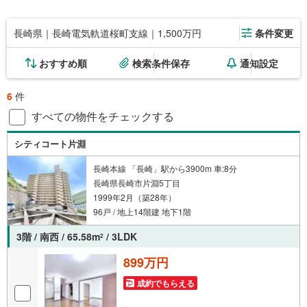
長崎県｜長崎電気軌道桜町支線｜1,500万円
条件変更
おすすめ順
検索条件保存
通知設定
6
件
すべての物件をチェックする
シティコート片淵
長崎本線 「長崎」駅から3900m 車:8分
長崎県長崎市片淵5丁目
1999年2月（築28年）
96戸 / 地上14階建 地下1階
3階 / 南西 / 65.58m
/ 3LDK
2
899万円
成約でもらえる