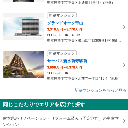
熊本県熊本市中央区上通町11番4他（地番）
新築マンション
グランドオーク帯山
3,310万円～5,770万円
2LDK、3LDK、4LDK
熊本県熊本市中央区帯山四丁目309番1他10筆（地番）
新築マンション
サーパス新水前寺駅前
3,998万円～6,378万円
1LDK～3LDK
熊本県熊本市中央区水前寺一丁目410-1（地番）
新築マンションをもっと見る
新築マンション
グランドオーク九品寺ルクス
同じこだわりでエリアを広げて探す
4,180万円～5,210万円
3LDK
熊本県熊本市中央区九品寺1丁目12-8（地番）
熊本県のリノベーション・リフォーム済み（予定含む）の中古マ
ンション