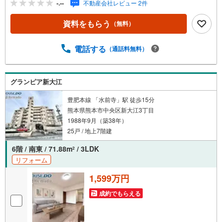
-.--
不動産会社レビュー 2件
探しから資金計画、引き渡しまでトータルサポートします
【購入総額の限界へ挑戦】売主様への価格交渉も弊社の得
資料をもらう
（無料）
意分野です！さらにオプション費用（エアコン、網戸、太
陽光等）もお客様に代わり相見積もりすることで総額300万
円以上差が出ることも もっと安く買えるのでは？そんな悩
電話する
（通話料無料）
みは当社が解決します他社様でお見積もりを取った後でも
OK！一度ご相談ください！【効率的に一気見！内覧ツア
ー】熊本県全域の気になる物件を全て当社でご内覧いただ
グランピア新大江
けます 見学されたい物件を1日で内覧可能 窓口を一つに絞
れるから、手間も時間もかかりません。全国700店舗以上展
豊肥本線 「水前寺」駅 徒歩15分
開！ハウスドゥだからこその豊富な物件数・情報量で理想
熊本県熊本市中央区新大江3丁目
の暮らしを叶えます！
1988年9月（築38年）
25戸 / 地上7階建
6階 / 南東 / 71.88m
/ 3LDK
2
リフォーム
1,599万円
成約でもらえる