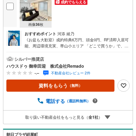
成約でもらえる
画像
36
枚
おすすめポイント
河添 綾乃
《お盆も大歓迎》成約特典6万円、頭金0円、RF済即入居可
能、周辺環境充実、帯山小エリア 「どこで買うか」で、
不動産購入の満足度は変わります。家探しは、物件探し以
上に 「パートナー選び」が重要です！■ご成約特典6万円
シルバー推奨店
以内の家具家電プレゼント ※当社からの指定はありません■
ハウスドゥ 御幸田迎 株式会社Remado
購入総額を抑える3つのご提案（1）価格交渉に自信あり
-.--
不動産会社レビュー 2件
（2）太陽光等のオプション費用も相見積り（3）提携銀行
多数で条件の良い銀行を選べます＼＼キャンペーン実施中//
資料をもらう
（無料）
『購入総額の限界へ挑戦』売主様との価格交渉もお任せく
ださい他社様のお見積り後でもご相談歓迎！■熊本県全域の
内覧ツアー・現地または現地周辺やご希望の場所での待ち
電話する
（通話料無料）
合わせもOK ・他社掲載物件もまとめてご案内・新築・中
古・マンションを窓口ひとつで比較・内覧■九州No.1の実
取り扱い不動産会社をもっと見る（
全
1
社
）
績・ハウスドゥ全国大会2025 九州エリア売買件数・売上
高1位・Google口コミランキング 「熊本県 不動産売買」1
位＼＼お客様の声を参考に失敗しない家探しを //
朝日プラザ紺屋町