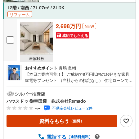
12階 / 南西 / 71.07m
/ 3LDK
2
リフォーム
2,698万円
NEW
成約でもらえる
画像
36
枚
おすすめポイント
眞嶋 良輔
【本日ご案内可能！】 ご成約で8万円以内のお好きな家具
家電等プレゼント （当社からの指定なし） 住宅ローンで
月々5万円台の支払いも可能 お気軽にご相談ください！
【九州No.1の実績】「どこで買うか」で、不動産購入の満
シルバー推奨店
足度は変わります家探しは、物件探し以上に「パートナー
ハウスドゥ 御幸田迎 株式会社Remado
選び」が重要！熊本エリアを知り尽くした私たちが、物件
-.--
不動産会社レビュー 2件
探しから資金計画、引き渡しまでトータルサポートします
【購入総額の限界へ挑戦】売主様への価格交渉も弊社の得
資料をもらう
（無料）
意分野です！さらにオプション費用（エアコン、網戸、太
陽光等）もお客様に代わり相見積もりすることで総額300万
円以上差が出ることも もっと安く買えるのでは？そんな悩
電話する
（通話料無料）