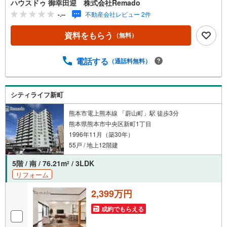
ハウスドゥ 御幸田迎 株式会社Remado
選び」が重要！熊本エリアを知り尽くした私たちが、物件
-.--
不動産会社レビュー 2件
探しから資金計画、引き渡しまでトータルサポートします
【購入総額の限界へ挑戦】売主様への価格交渉も弊社の得
資料をもらう
（無料）
意分野です！さらにオプション費用（エアコン、網戸、太
陽光等）もお客様に代わり相見積もりすることで総額300万
円以上差が出ることも もっと安く買えるのでは？そんな悩
電話する
（通話料無料）
みは当社が解決します他社様でお見積もりを取った後でも
OK！一度ご相談ください！【効率的に一気見！内覧ツア
ー】熊本県全域の気になる物件を全て当社でご内覧いただ
シティライフ新町
けます 見学されたい物件を1日で内覧可能 窓口を一つに絞
れるから、手間も時間もかかりません。全国700店舗以上展
熊本市電上熊本線 「蔚山町」駅 徒歩3分
開！ハウスドゥだからこその豊富な物件数・情報量で理想
熊本県熊本市中央区新町1丁目
の暮らしを叶えます！
1996年11月（築30年）
55戸 / 地上12階建
5階 / 南 / 76.21m
/ 3LDK
2
リフォーム
2,399万円
成約でもらえる