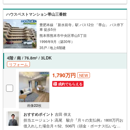
ハウスベストマンション帯山三番館
豊肥本線 「新水前寺」駅 バス12分 「帯山」 バス停下
車 徒歩5分
熊本県熊本市中央区帯山5丁目
1996年9月（築30年）
35戸 / 地上6階建
4階 / 南 / 76.8m
/ 3LDK
2
リフォーム
1,790万円
NEW
成約でもらえる
画像
22
枚
おすすめポイント
吉田 倖太
担当エージェント:高尾 駿介『月々の支払例』1800万円お
借入れした場合月々52、506円（頭金・ボーナス払いなし