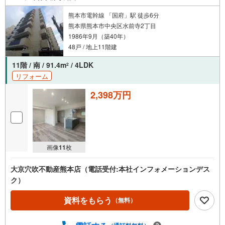
熊本市電幹線 「国府」駅 徒歩6分
熊本県熊本市中央区水前寺2丁目
1986年9月（築40年）
48戸 / 地上11階建
11階 / 南 / 91.4m
/ 4LDK
2
リフォーム
2,398万円
画像
11
枚
大京穴吹不動産熊本店（電話受付:本社インフォメーションデス
ク）
資料をもらう
（無料）