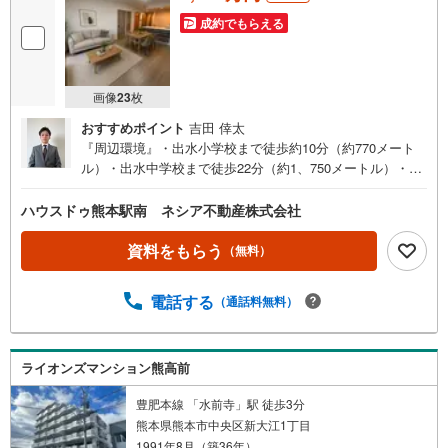
る
成約でもらえる
・
条
件
画像
23
枚
を
マ
おすすめポイント
吉田 倖太
イ
『周辺環境』・出水小学校まで徒歩約10分（約770メート
ペ
ル）・出水中学校まで徒歩22分（約1、750メートル）・ロ
ー
ーソン熊本水前寺二丁目店まで徒歩約2分（約90メート
ル）・ゆめマート水前寺駅まで徒歩約4分（約250メート
ジ
ハウスドゥ熊本駅南 ネシア不動産株式会社
ル）ハウスドゥ熊本駅南では、多種多様な不動産情報をご
に
用意しております。不動産情報と併せて地域情報もお伝え
資料をもらう
（無料）
保
することができますので、まずはご気軽にご相談くださ
存
い。
す
電話する
（通話料無料）
る
ライオンズマンション熊高前
豊肥本線 「水前寺」駅 徒歩3分
熊本県熊本市中央区新大江1丁目
1991年8月（築36年）