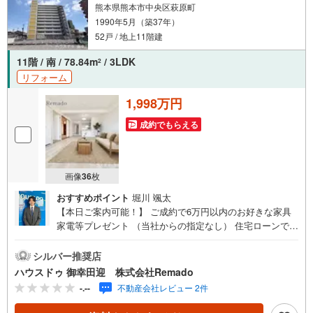
熊本県熊本市中央区萩原町
1990年5月（築37年）
52戸 / 地上11階建
11階 / 南 / 78.84m
/ 3LDK
2
リフォーム
1,998万円
成約でもらえる
画像
36
枚
おすすめポイント
堀川 颯太
【本日ご案内可能！】 ご成約で6万円以内のお好きな家具
家電等プレゼント （当社からの指定なし） 住宅ローンで
月々4万円台の支払いも可能 お気軽にご相談ください！
【九州No.1の実績】「どこで買うか」で、不動産購入の満
シルバー推奨店
足度は変わります家探しは、物件探し以上に「パートナー
ハウスドゥ 御幸田迎 株式会社Remado
選び」が重要！熊本エリアを知り尽くした私たちが、物件
-.--
不動産会社レビュー 2件
探しから資金計画、引き渡しまでトータルサポートします
【購入総額の限界へ挑戦】売主様への価格交渉も弊社の得