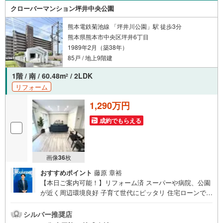
クローバーマンション坪井中央公園
熊本電鉄菊池線 「坪井川公園」駅 徒歩3分
熊本県熊本市中央区坪井6丁目
1989年2月（築38年）
85戸 / 地上9階建
1階 / 南 / 60.48m
/ 2LDK
2
リフォーム
1,290万円
成約でもらえる
画像
36
枚
おすすめポイント
藤原 章裕
【本日ご案内可能！】リフォーム済 スーパーや病院、公園
が近く周辺環境良好 子育て世代にピッタリ 住宅ローンで
月々2万円台の支払いも可能 お気軽にご相談ください！
【九州No.1の実績】「どこで買うか」で、不動産購入の満
シルバー推奨店
足度は変わります家探しは、物件探し以上に「パートナー