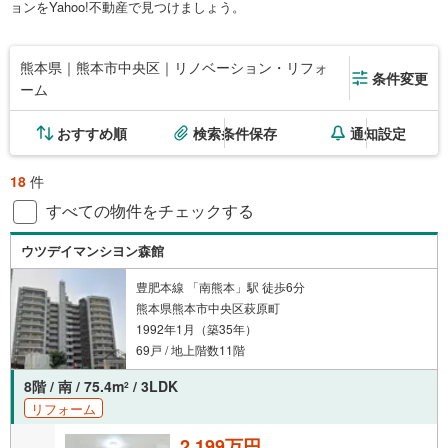
ョンをYahoo!不動産で見つけましょう。
熊本県｜熊本市中央区｜リノベーション・リフォ
条件変更
ーム
おすすめ順
検索条件保存
通知設定
18
件
すべての物件をチェックする
ウツデイマンシヨン森館
豊肥本線 「南熊本」駅 徒歩6分
熊本県熊本市中央区萩原町
1992年1月（築35年）
69戸 / 地上階数11階
8階 / 南 / 75.4m
/ 3LDK
2
リフォーム
2,199万円