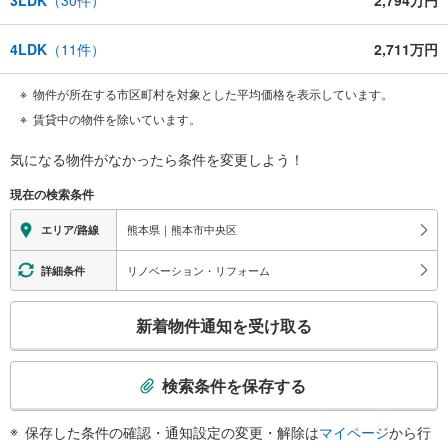
4LDK
（
11
件）
2,711万円
物件が所在する市区町村を対象とした平均価格を表示しています。
賃貸中の物件を除いています。
気になる物件がなかったら
条件を変更しよう！
現在の検索条件
熊本県｜熊本市中央区
エリア/路線
リノベーション・リフォーム
詳細条件
こ
新着物件通知を受け取る
の
検
索
検索条件を保存する
条
件
保存した条件の確認・通知設定の変更・解除は
マイページ
から行
で