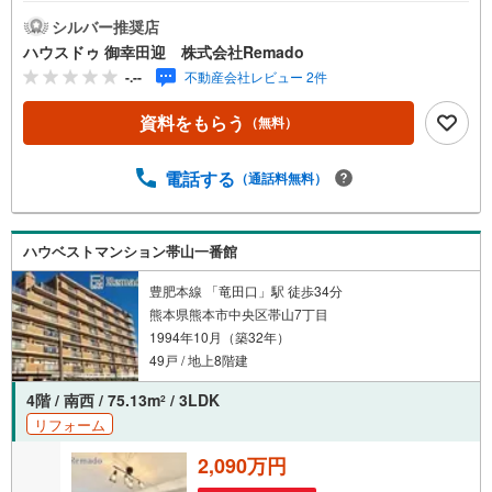
円台の支払いも可能 お気軽にご相談ください！【九州No.1
の実績】「どこで買うか」で、不動産購入の満足度は変わ
シルバー推奨店
ります家探しは、物件探し以上に「パートナー選び」が重
ハウスドゥ 御幸田迎 株式会社Remado
要！熊本エリアを知り尽くした私たちが、物件探しから資
-.--
不動産会社レビュー 2件
金計画、引き渡しまでトータルサポートします 【購入総額
の限界へ挑戦】売主様への価格交渉も弊社の得意分野で
資料をもらう
（無料）
す！さらにオプション費用（エアコン、網戸、太陽光等）
もお客様に代わり相見積もりすることで総額300万円以上差
が出ることも もっと安く買えるのでは？そんな悩みは当社
電話する
（通話料無料）
が解決します他社様でお見積もりを取った後でもOK！一度
ご相談ください！【効率的に一気見！内覧ツアー】熊本県
全域の気になる物件を全て当社でご内覧いただけます 見学
ハウベストマンション帯山一番館
されたい物件を1日で内覧可能 窓口を一つに絞れるから、
手間も時間もかかりません。全国700店舗以上展開！ハウス
豊肥本線 「竜田口」駅 徒歩34分
ドゥだからこその豊富な物件数・情報量で理想の暮らしを
熊本県熊本市中央区帯山7丁目
叶えます！
1994年10月（築32年）
49戸 / 地上8階建
4階 / 南西 / 75.13m
/ 3LDK
2
リフォーム
2,090万円