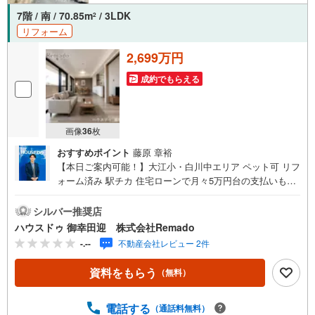
7階 / 南 / 70.85m
/ 3LDK
2
リフォーム
2,699万円
成約でもらえる
画像
36
枚
おすすめポイント
藤原 章裕
【本日ご案内可能！】大江小・白川中エリア ペット可 リフ
ォーム済み 駅チカ 住宅ローンで月々5万円台の支払いも可
能 お気軽にご相談ください！【九州No.1の実績】「どこで
買うか」で、不動産購入の満足度は変わります家探しは、
シルバー推奨店
物件探し以上に「パートナー選び」が重要！熊本エリアを
ハウスドゥ 御幸田迎 株式会社Remado
知り尽くした私たちが、物件探しから資金計画、引き渡し
-.--
不動産会社レビュー 2件
までトータルサポートします 【購入総額の限界へ挑戦】売
主様への価格交渉も弊社の得意分野です！さらにオプショ
資料をもらう
（無料）
ン費用（エアコン、網戸、太陽光等）もお客様に代わり相
見積もりすることで総額300万円以上差が出ることも もっ
と安く買えるのでは？そんな悩みは当社が解決します他社
電話する
（通話料無料）