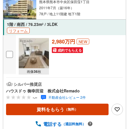
熊本県熊本市中央区保田窪1丁目
2011年7月（築16年）
78戸 / 地上11階建 地下1階
1階 / 南西 / 76.23m
/ 3LDK
2
リフォーム
2,980万円
NEW
成約でもらえる
画像
36
枚
シルバー推奨店
ハウスドゥ 御幸田迎 株式会社Remado
-.--
不動産会社レビュー 2件
資料をもらう
（無料）
電話する
（通話料無料）