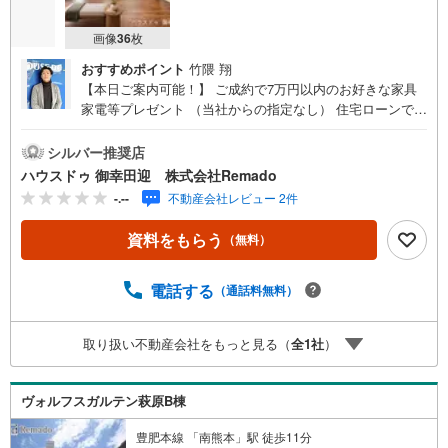
画像
36
枚
おすすめポイント
竹隈 翔
【本日ご案内可能！】 ご成約で7万円以内のお好きな家具
家電等プレゼント （当社からの指定なし） 住宅ローンで
月々4万円台の支払いも可能 お気軽にご相談ください！
【九州No.1の実績】「どこで買うか」で、不動産購入の満
シルバー推奨店
足度は変わります家探しは、物件探し以上に「パートナー
ハウスドゥ 御幸田迎 株式会社Remado
選び」が重要！熊本エリアを知り尽くした私たちが、物件
-.--
不動産会社レビュー 2件
探しから資金計画、引き渡しまでトータルサポートします
【購入総額の限界へ挑戦】売主様への価格交渉も弊社の得
資料をもらう
（無料）
意分野です！さらにオプション費用（エアコン、網戸、太
陽光等）もお客様に代わり相見積もりすることで総額300万
円以上差が出ることも もっと安く買えるのでは？そんな悩
電話する
（通話料無料）
みは当社が解決します他社様でお見積もりを取った後でも
OK！一度ご相談ください！【効率的に一気見！内覧ツア
取り扱い不動産会社をもっと見る（
全
1
社
）
ー】熊本県全域の気になる物件を全て当社でご内覧いただ
けます 見学されたい物件を1日で内覧可能 窓口を一つに絞
れるから、手間も時間もかかりません。全国700店舗以上展
ヴォルフスガルテン萩原B棟
開！ハウスドゥだからこその豊富な物件数・情報量で理想
の暮らしを叶えます！
豊肥本線 「南熊本」駅 徒歩11分