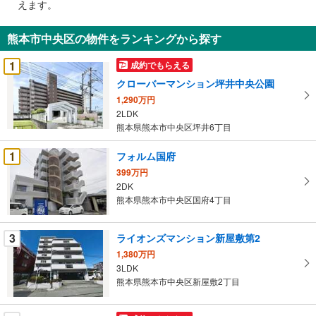
えます。
通
知
熊本市中央区の物件をランキングから探す
を
受
1
成約でもらえる
け
クローバーマンション坪井中央公園
取
1,290万円
る
2LDK
・
熊本県熊本市中央区坪井6丁目
条
件
1
フォルム国府
を
399万円
マ
2DK
イ
熊本県熊本市中央区国府4丁目
ペ
ー
3
ライオンズマンション新屋敷第2
ジ
1,380万円
に
3LDK
保
熊本県熊本市中央区新屋敷2丁目
存
す