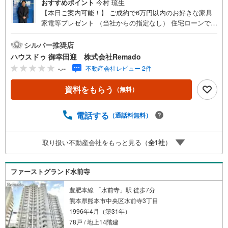
おすすめポイント
今村 琉生
【本日ご案内可能！】 ご成約で6万円以内のお好きな家具
家電等プレゼント （当社からの指定なし） 住宅ローンで
月々4万円台の支払いも可能 お気軽にご相談ください！
【九州No.1の実績】「どこで買うか」で、不動産購入の満
シルバー推奨店
足度は変わります家探しは、物件探し以上に「パートナー
ハウスドゥ 御幸田迎 株式会社Remado
選び」が重要！熊本エリアを知り尽くした私たちが、物件
-.--
不動産会社レビュー 2件
探しから資金計画、引き渡しまでトータルサポートします
【購入総額の限界へ挑戦】売主様への価格交渉も弊社の得
資料をもらう
（無料）
意分野です！さらにオプション費用（エアコン、網戸、太
陽光等）もお客様に代わり相見積もりすることで総額300万
円以上差が出ることも もっと安く買えるのでは？そんな悩
電話する
（通話料無料）
みは当社が解決します他社様でお見積もりを取った後でも
OK！一度ご相談ください！【効率的に一気見！内覧ツア
取り扱い不動産会社をもっと見る（
全
1
社
）
ー】熊本県全域の気になる物件を全て当社でご内覧いただ
けます 見学されたい物件を1日で内覧可能 窓口を一つに絞
れるから、手間も時間もかかりません。全国700店舗以上展
ファーストグランド水前寺
開！ハウスドゥだからこその豊富な物件数・情報量で理想
の暮らしを叶えます！
豊肥本線 「水前寺」駅 徒歩7分
熊本県熊本市中央区水前寺3丁目
1996年4月（築31年）
78戸 / 地上14階建