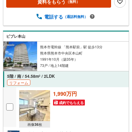
資料をもらう
（無料）
意分野です！さらにオプション費用（エアコン、網戸、太
陽光等）もお客様に代わり相見積もりすることで総額300万
円以上差が出ることも もっと安く買えるのでは？そんな悩
電話する
（通話料無料）
みは当社が解決します他社様でお見積もりを取った後でも
OK！一度ご相談ください！【効率的に一気見！内覧ツア
ー】熊本県全域の気になる物件を全て当社でご内覧いただ
ビブレ本山
けます 見学されたい物件を1日で内覧可能 窓口を一つに絞
れるから、手間も時間もかかりません。全国700店舗以上展
熊本市電幹線 「熊本駅前」駅 徒歩13分
開！ハウスドゥだからこその豊富な物件数・情報量で理想
熊本県熊本市中央区本山町
の暮らしを叶えます！
1991年10月（築35年）
73戸 / 地上14階建
5階 / 南 / 54.58m
/ 2LDK
2
リフォーム
1,990万円
成約でもらえる
画像
36
枚