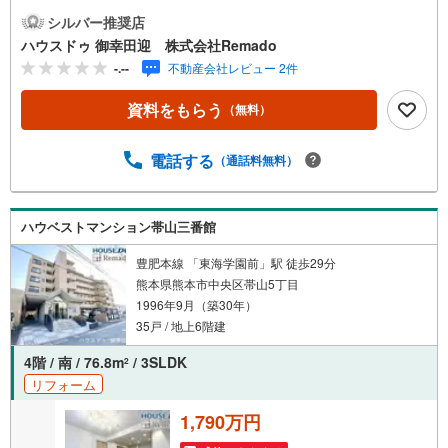
【九州No.1の実績】「どこで買うか」で、不動産購入の満
シルバー推奨店
足度は変わります家探しは、物件探し以上に「パートナー
ハウスドゥ 御幸田迎 株式会社Remado
選び」が重要！熊本エリアを知り尽くした私たちが、物件
-.--
不動産会社レビュー 2件
探しから資金計画、引き渡しまでトータルサポートします
【購入総額の限界へ挑戦】売主様への価格交渉も弊社の得
資料をもらう
（無料）
意分野です！さらにオプション費用（エアコン、網戸、太
陽光等）もお客様に代わり相見積もりすることで総額300万
円以上差が出ることも もっと安く買えるのでは？そんな悩
電話する
（通話料無料）
みは当社が解決します他社様でお見積もりを取った後でも
OK！一度ご相談ください！【効率的に一気見！内覧ツア
ー】熊本県全域の気になる物件を全て当社でご内覧いただ
ハウベストマンション帯山三番館
けます 見学されたい物件を1日で内覧可能 窓口を一つに絞
れるから、手間も時間もかかりません。全国700店舗以上展
豊肥本線 「東海学園前」駅 徒歩29分
開！ハウスドゥだからこその豊富な物件数・情報量で理想
熊本県熊本市中央区帯山5丁目
の暮らしを叶えます！
1996年9月（築30年）
35戸 / 地上6階建
4階 / 南 / 76.8m
/ 3SLDK
2
リフォーム
1,790万円