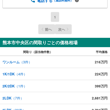
電話する
（通話料無料）
1
前へ
次へ
熊本市中央区の間取りごとの価格相場
間取り（該当物件数）
平均価格
ワンルーム
（
3
件）
216万円
1K/1DK
（
4
件）
224万円
2K/2DK
（
1
件）
399万円
2LDK
（
7
件）
2,681万円
3LDK
（
30
件）
2,794万円