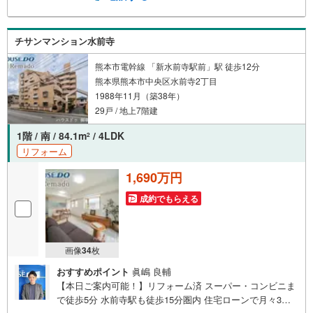
みは当社が解決します他社様でお見積もりを取った後でも
OK！一度ご相談ください！【効率的に一気見！内覧ツア
ー】熊本県全域の気になる物件を全て当社でご内覧いただ
チサンマンション水前寺
けます 見学されたい物件を1日で内覧可能 窓口を一つに絞
れるから、手間も時間もかかりません。全国700店舗以上展
熊本市電幹線 「新水前寺駅前」駅 徒歩12分
開！ハウスドゥだからこその豊富な物件数・情報量で理想
熊本県熊本市中央区水前寺2丁目
の暮らしを叶えます！
1988年11月（築38年）
29戸 / 地上7階建
1階 / 南 / 84.1m
/ 4LDK
2
リフォーム
1,690万円
成約でもらえる
画像
34
枚
おすすめポイント
眞嶋 良輔
【本日ご案内可能！】リフォーム済 スーパー・コンビニま
で徒歩5分 水前寺駅も徒歩15分圏内 住宅ローンで月々3万