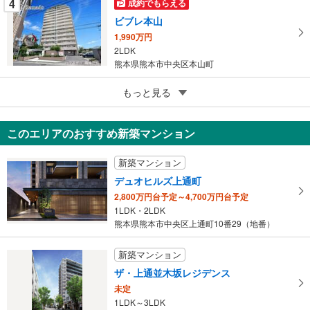
4
成約でもらえる
る
ビブレ本山
1,990万円
2LDK
熊本県熊本市中央区本山町
5
もっと見る
成約でもらえる
コアマンションネクステージ下通
2,998万円
このエリアのおすすめ新築マンション
3LDK
熊本県熊本市中央区中央街
新築マンション
デュオヒルズ上通町
2,800万円台予定～4,700万円台予定
1LDK・2LDK
熊本県熊本市中央区上通町10番29（地番）
新築マンション
ザ・上通並木坂レジデンス
未定
1LDK～3LDK