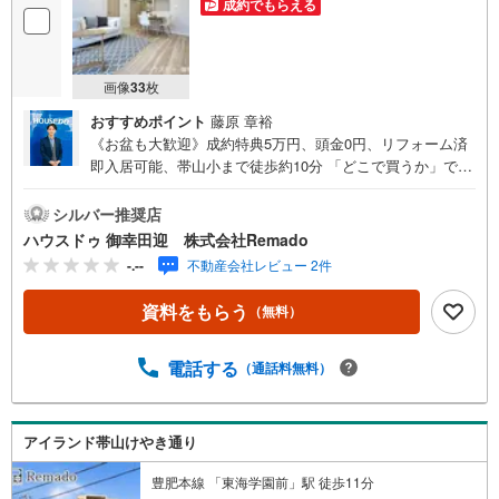
成約でもらえる
画像
33
枚
おすすめポイント
藤原 章裕
《お盆も大歓迎》成約特典5万円、頭金0円、リフォーム済
即入居可能、帯山小まで徒歩約10分 「どこで買うか」で、
不動産購入の満足度は変わります。家探しは、物件探し
以上に 「パートナー選び」が重要です！■ご成約特典5万
シルバー推奨店
円以内の家具家電プレゼント ※当社からの指定はありませ
ハウスドゥ 御幸田迎 株式会社Remado
ん■購入総額を抑える3つのご提案（1）価格交渉に自信あ
-.--
不動産会社レビュー 2件
り（2）太陽光等のオプション費用も相見積り（3）提携銀
行多数で条件の良い銀行を選べます＼＼キャンペーン実施
資料をもらう
（無料）
中//『購入総額の限界へ挑戦』売主様との価格交渉もお任せ
ください他社様のお見積り後でもご相談歓迎！■熊本県全域
の内覧ツアー・現地または現地周辺やご希望の場所での待
電話する
（通話料無料）
ち合わせもOK ・他社掲載物件もまとめてご案内・新築・
中古・マンションを窓口ひとつで比較・内覧■九州No.1の
実績・ハウスドゥ全国大会2025 九州エリア売買件数・売
アイランド帯山けやき通り
上高1位・Google口コミランキング 「熊本県 不動産売
買」1位＼＼お客様の声を参考に失敗しない家探しを //
豊肥本線 「東海学園前」駅 徒歩11分