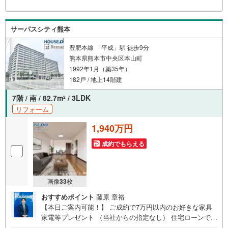
様でお見積もりを取った後でもOK！一度ご相談ください！
【効率的に一気見！内覧ツアー】熊本県全域の気になる物
件を全て当社でご内覧いただけます 見学されたい物件を1
サーパスシティ熊本
日で内覧可能 窓口を一つに絞れるから、手間も時間もかか
りません。全国700店舗以上展開！ハウスドゥだからこその
豊肥本線 「平成」駅 徒歩9分
豊富な物件数・情報量で理想の暮らしを叶えます！
熊本県熊本市中央区本山町
1992年1月（築35年）
182戸 / 地上14階建
7階 / 南 / 82.7m
/ 3LDK
2
リフォーム
1,940万円
成約でもらえる
画像
33
枚
おすすめポイント
藤原 章裕
【本日ご案内可能！】 ご成約で7万円以内のお好きな家具
家電等プレゼント （当社からの指定なし） 住宅ローンで
月々4万円台の支払いも可能 お気軽にご相談ください！