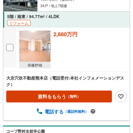
34戸 / 地上7階建
5階 / 南東 / 94.77m
/ 4LDK
2
リフォーム
2,880万円
画像
21
枚
大京穴吹不動産熊本店（電話受付:本社インフォメーションデス
ク）
資料をもらう
（無料）
電話する
（通話料無料）
コープ野村水前寺公園