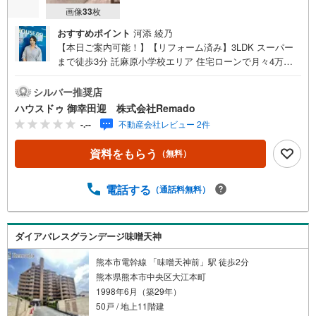
画像
33
枚
おすすめポイント
河添 綾乃
【本日ご案内可能！】【リフォーム済み】3LDK スーパー
まで徒歩3分 託麻原小学校エリア 住宅ローンで月々4万円
台の支払いも可能 お気軽にご相談ください！【九州No.1の
実績】「どこで買うか」で、不動産購入の満足度は変わり
シルバー推奨店
ます家探しは、物件探し以上に「パートナー選び」が重
ハウスドゥ 御幸田迎 株式会社Remado
要！熊本エリアを知り尽くした私たちが、物件探しから資
-.--
不動産会社レビュー 2件
金計画、引き渡しまでトータルサポートします 【購入総額
の限界へ挑戦】売主様への価格交渉も弊社の得意分野で
資料をもらう
（無料）
す！さらにオプション費用（エアコン、網戸、太陽光等）
もお客様に代わり相見積もりすることで総額300万円以上差
が出ることも もっと安く買えるのでは？そんな悩みは当社
電話する
（通話料無料）
が解決します他社様でお見積もりを取った後でもOK！一度
ご相談ください！【効率的に一気見！内覧ツアー】熊本県
全域の気になる物件を全て当社でご内覧いただけます 見学
ダイアパレスグランデージ味噌天神
されたい物件を1日で内覧可能 窓口を一つに絞れるから、
手間も時間もかかりません。全国700店舗以上展開！ハウス
熊本市電幹線 「味噌天神前」駅 徒歩2分
ドゥだからこその豊富な物件数・情報量で理想の暮らしを
熊本県熊本市中央区大江本町
叶えます！
1998年6月（築29年）
50戸 / 地上11階建