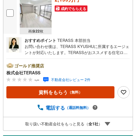
成約でもらえる
画像
22
枚
おすすめポイント
TERASS 本部担当
お問い合わせ後は、TERASS KYUSHUに所属するエージェ
ントが対応いたします。TERASSがおススメする住宅ロー
ン【 auじぶん銀行 】変動金利 1.030％（諸条件適用の場
合）・がん100％保障団信が【金利上乗せなし】で加入可
ゴールド推奨店
能！・頭金0円でも可能！・諸費用も、物件価格の10％まで
株式会社TERASS
は融資可能！※2026年8月現在■徒歩圏内に買物施設が揃う
-.--
不動産会社レビュー 2件
暮らしやすい住環境♪■二面バルコニー付き×全居室に採光
が確保された風通しの良い住まい■浴室乾燥機付きバスルー
資料をもらう
（無料）
ム◎【リフォーム内容】○新規交換:キッチン/浴室/洗面化粧
台/防水パン/トイレ建具/専有部配管/カーテンレール○フロ
ーリング上張り○全室クロス新規張替○鏡付シューズボック
電話する
（通話料無料）
ス新規設置○雑工事 他
取り扱い不動産会社をもっと見る（
全
1
社
）