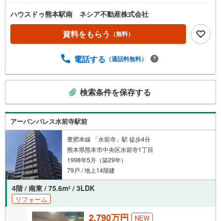
の場合）金利1.2％の場合変動金利 返済年数35年（あくま
で一例です。）『周辺環境』・帯山小学校まで徒歩10分
ハウスドゥ熊本駅南 ネシア不動産株式会社
（約750メートル）・西原中学校まで徒歩14分（約1090メ
ートル）・ゆめマート帯山まで徒歩5分（約370メート
資料をもらう
（無料）
ル）・セブンイレブン熊本帯山5丁目店まで徒歩6分（約41
0メートル）・熊本帯山郵便局まで徒歩7分（約540メート
電話する
（通話料無料）
ル）ハウスドゥ熊本駅南では、多種多様な不動産情報をご
用意しております。不動産情報と併せて地域情報もお伝え
することができますので、まずはご気軽にご相談くださ
こ
検索条件を保存する
い。
の
検
索
アーバンパレス水前寺駅前
条
件
豊肥本線 「水前寺」駅 徒歩4分
熊本県熊本市中央区水前寺1丁目
で
1998年5月（築29年）
通
79戸 / 地上14階建
知
を
4階 / 南東 / 75.6m
/ 3LDK
2
受
リフォーム
け
取
2,790万円
NEW