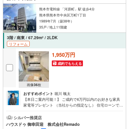
熊本市電幹線 「河原町」駅 徒歩4分
熊本県熊本市中央区万町1丁目
1989年7月（築38年）
35戸 / 地上11階建
3階 / 南東 / 67.29m
/ 2LDK
2
リフォーム
1,950万円
成約でもらえる
画像
36
枚
おすすめポイント
堀川 颯太
【本日ご案内可能！】 ご成約で6万円以内のお好きな家具
家電等プレゼント （当社からの指定なし） 住宅ローンで
月々4万円台の支払いも可能 お気軽にご相談ください！
【九州No.1の実績】「どこで買うか」で、不動産購入の満
シルバー推奨店
足度は変わります家探しは、物件探し以上に「パートナー
ハウスドゥ 御幸田迎 株式会社Remado
選び」が重要！熊本エリアを知り尽くした私たちが、物件