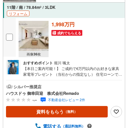
11階 / 南 / 78.84m
/ 3LDK
2
リフォーム
1,998万円
成約でもらえる
画像
36
枚
おすすめポイント
堀川 颯太
【本日ご案内可能！】 ご成約で6万円以内のお好きな家具
家電等プレゼント （当社からの指定なし） 住宅ローンで
月々4万円台の支払いも可能 お気軽にご相談ください！
【九州No.1の実績】「どこで買うか」で、不動産購入の満
シルバー推奨店
足度は変わります家探しは、物件探し以上に「パートナー
ハウスドゥ 御幸田迎 株式会社Remado
選び」が重要！熊本エリアを知り尽くした私たちが、物件
-.--
不動産会社レビュー 2件
探しから資金計画、引き渡しまでトータルサポートします
【購入総額の限界へ挑戦】売主様への価格交渉も弊社の得
資料をもらう
（無料）
意分野です！さらにオプション費用（エアコン、網戸、太
陽光等）もお客様に代わり相見積もりすることで総額300万
円以上差が出ることも もっと安く買えるのでは？そんな悩
電話する
（通話料無料）