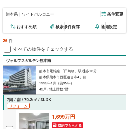
熊本県｜ワイドバルコニー
条件変更
おすすめ順
検索条件保存
通知設定
26
件
すべての物件をチェックする
ヴォルフスガルテン熊本南
熊本市電幹線 「田崎橋」駅 徒歩16分
熊本県熊本市西区蓮台寺4丁目
1992年1月（築35年）
42戸 / 地上階数7階
7階 / 南 / 70.2m
/ 3LDK
2
リフォーム
1,699万円
成約でもらえる