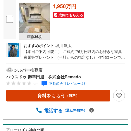
1,950万円
成約でもらえる
画像
36
枚
おすすめポイント
堀川 颯太
【本日ご案内可能！】 ご成約で6万円以内のお好きな家具
家電等プレゼント （当社からの指定なし） 住宅ローンで
月々4万円台の支払いも可能 お気軽にご相談ください！
【九州No.1の実績】「どこで買うか」で、不動産購入の満
シルバー推奨店
足度は変わります家探しは、物件探し以上に「パートナー
ハウスドゥ 御幸田迎 株式会社Remado
選び」が重要！熊本エリアを知り尽くした私たちが、物件
-.--
不動産会社レビュー 2件
探しから資金計画、引き渡しまでトータルサポートします
【購入総額の限界へ挑戦】売主様への価格交渉も弊社の得
資料をもらう
（無料）
意分野です！さらにオプション費用（エアコン、網戸、太
陽光等）もお客様に代わり相見積もりすることで総額300万
円以上差が出ることも もっと安く買えるのでは？そんな悩
電話する
（通話料無料）
みは当社が解決します他社様でお見積もりを取った後でも
OK！一度ご相談ください！【効率的に一気見！内覧ツア
ー】熊本県全域の気になる物件を全て当社でご内覧いただ
アローハイム神水公園