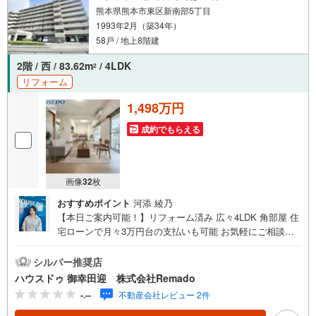
熊本県熊本市東区新南部5丁目
1993年2月（築34年）
58戸 / 地上8階建
2階 / 西 / 83.62m
/ 4LDK
2
リフォーム
1,498万円
成約でもらえる
画像
32
枚
おすすめポイント
河添 綾乃
【本日ご案内可能！】リフォーム済み 広々4LDK 角部屋 住
宅ローンで月々3万円台の支払いも可能 お気軽にご相談く
ださい！【九州No.1の実績】「どこで買うか」で、不動産
購入の満足度は変わります家探しは、物件探し以上に「パ
シルバー推奨店
ートナー選び」が重要！熊本エリアを知り尽くした私たち
ハウスドゥ 御幸田迎 株式会社Remado
が、物件探しから資金計画、引き渡しまでトータルサポー
-.--
不動産会社レビュー 2件
トします 【購入総額の限界へ挑戦】売主様への価格交渉も
弊社の得意分野です！さらにオプション費用（エアコン、