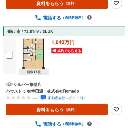
資料をもらう
（無料）
網戸、太陽光等）もお客様に代わり相見積もりすることで
総額300万円以上差が出ることも もっと安く買えるので
は？そんな悩みは当社が解決します他社様でお見積もりを
電話する
（通話料無料）
取った後でもOK！一度ご相談ください！【効率的に一気
見！内覧ツアー】熊本県全域の気になる物件を全て当社で
4階 / 南 / 72.81m
/ 3LDK
2
ご内覧いただけます 見学されたい物件を1日で内覧可能 窓
口を一つに絞れるから、手間も時間もかかりません。全国7
1,840万円
00店舗以上展開！ハウスドゥだからこその豊富な物件数・
成約でもらえる
情報量で理想の暮らしを叶えます！
画像
17
枚
シルバー推奨店
ハウスドゥ 御幸田迎 株式会社Remado
-.--
不動産会社レビュー 2件
資料をもらう
（無料）
電話する
（通話料無料）