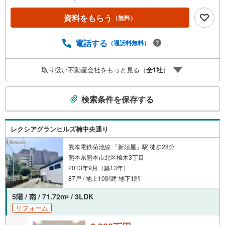
資料をもらう
（無料）
電話する
（通話料無料）
取り扱い不動産会社をもっと見る（
全
1
社
）
こ
検索条件を保存する
の
検
索
レクシアグランヒルズ楠中央通り
条
件
熊本電鉄菊池線 「新須屋」駅 徒歩28分
熊本県熊本市北区楡木3丁目
で
2013年9月（築13年）
通
87戸 / 地上10階建 地下1階
知
を
5階 / 南 / 71.72m
/ 3LDK
2
受
リフォーム
け
取