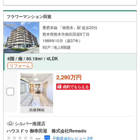
フラワーマンション田迎
豊肥本線 「南熊本」駅 徒歩20分
熊本県熊本市南区田迎6丁目
1989年10月（築37年）
93戸 / 地上8階建
6階 / 南 / 80.18m
/ 4LDK
2
リフォーム
2,290万円
成約でもらえる
画像
36
枚
シルバー推奨店
ハウスドゥ 御幸田迎 株式会社Remado
-.--
不動産会社レビュー 2件