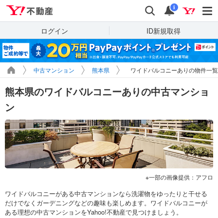
Yahoo!不動産
検索
通知
i
ログイン
ID新規取得
中古マンション
熊本県
ワイドバルコニーありの物件一覧
熊本県のワイドバルコニーありの中古マンショ
ン
一部の画像提供：アフロ
ワイドバルコニーがある中古マンションなら洗濯物をゆったりと干せる
だけでなくガーデニングなどの趣味も楽しめます。ワイドバルコニーが
ある理想の中古マンションをYahoo!不動産で見つけましょう。