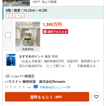
120戸 / 地上13階建
8階 / 南東 / 78.22m
/ 4LDK
2
リフォーム
1,590万円
成約でもらえる
画像
33
枚
おすすめポイント
藤原 章裕
《お盆も大歓迎》成約特典5万円、頭金0円、龍田西小まで
安心の徒歩約7分 「どこで買うか」で、 不動産購入の満
足度は変わります。家探しは、物件探し以上に 「パート
ナー選び」が重要です！■ご成約特典5万円以内の家具家電
シルバー推奨店
プレゼント ※当社からの指定はありません■購入総額を抑え
ハウスドゥ 御幸田迎 株式会社Remado
る3つのご提案（1）価格交渉に自信あり（2）太陽光等のオ
-.--
不動産会社レビュー 2件
プション費用も相見積り（3）提携銀行多数で条件の良い銀
行を選べます＼＼キャンペーン実施中//『購入総額の限界へ
資料をもらう
（無料）
挑戦』売主様との価格交渉もお任せください他社様のお見
積り後でもご相談歓迎！■熊本県全域の内覧ツアー・現地ま