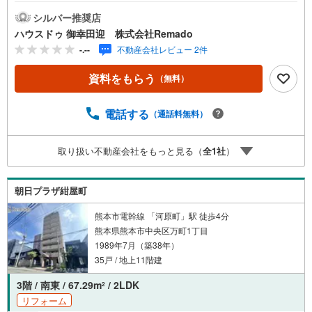
不動産購入の満足度は変わります。家探しは、物件探し以
上に 「パートナー選び」が重要です！■ご成約特典6万円
シルバー推奨店
以内の家具家電プレゼント ※当社からの指定はありません■
ハウスドゥ 御幸田迎 株式会社Remado
購入総額を抑える3つのご提案（1）価格交渉に自信あり
-.--
不動産会社レビュー 2件
（2）太陽光等のオプション費用も相見積り（3）提携銀行
多数で条件の良い銀行を選べます＼＼キャンペーン実施中//
資料をもらう
（無料）
『購入総額の限界へ挑戦』売主様との価格交渉もお任せく
ださい他社様のお見積り後でもご相談歓迎！■熊本県全域の
内覧ツアー・現地または現地周辺やご希望の場所での待ち
電話する
（通話料無料）
合わせもOK ・他社掲載物件もまとめてご案内・新築・中
古・マンションを窓口ひとつで比較・内覧■九州No.1の実
取り扱い不動産会社をもっと見る（
全
1
社
）
績・ハウスドゥ全国大会2025 九州エリア売買件数・売上
高1位・Google口コミランキング 「熊本県 不動産売買」1
位＼＼お客様の声を参考に失敗しない家探しを //
朝日プラザ紺屋町
熊本市電幹線 「河原町」駅 徒歩4分
熊本県熊本市中央区万町1丁目
1989年7月（築38年）
35戸 / 地上11階建
3階 / 南東 / 67.29m
/ 2LDK
2
リフォーム