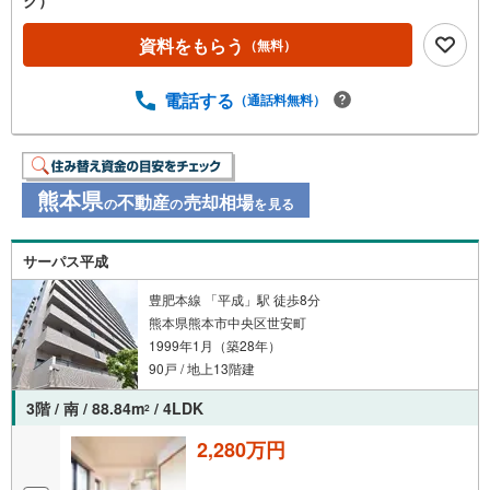
ク）
資料をもらう
（無料）
電話する
（通話料無料）
熊本県
不動産
売却相場
の
の
を見る
サーパス平成
豊肥本線 「平成」駅 徒歩8分
熊本県熊本市中央区世安町
1999年1月（築28年）
90戸 / 地上13階建
3階 / 南 / 88.84m
/ 4LDK
2
2,280万円