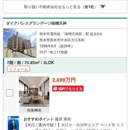
築・中古・マンションを窓口ひとつで比較・内覧■九州No.
取り扱い不動産会社をもっと見る（
全
1
社
）
1の実績・ハウスドゥ全国大会2025 九州エリア売買件
数・売上高1位・Google口コミランキング 「熊本県 不動
産売買」1位＼＼お客様の声を参考に失敗しない家探しを //
ダイアパレスグランデージ味噌天神
熊本市電幹線 「味噌天神前」駅 徒歩2分
熊本県熊本市中央区大江本町
1998年6月（築29年）
50戸 / 地上11階建
7階 / 南 / 70.85m
/ 3LDK
2
リフォーム
2,699万円
成約でもらえる
画像
36
枚
おすすめポイント
藤原 章裕
【本日ご案内可能！】大江小・白川中エリア ペット可 リフ