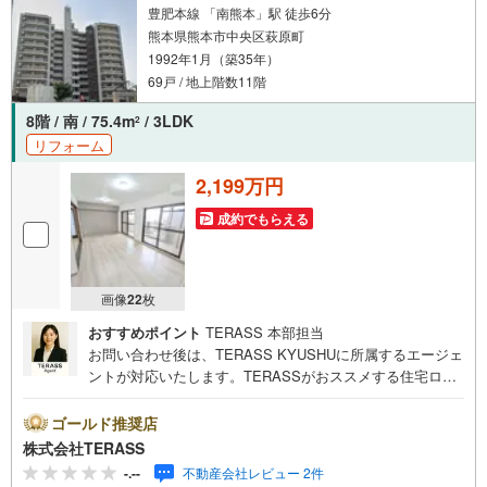
豊肥本線 「南熊本」駅 徒歩6分
熊本県熊本市中央区萩原町
1992年1月（築35年）
69戸 / 地上階数11階
8階 / 南 / 75.4m
/ 3LDK
2
リフォーム
2,199万円
成約でもらえる
画像
22
枚
おすすめポイント
TERASS 本部担当
お問い合わせ後は、TERASS KYUSHUに所属するエージェ
ントが対応いたします。TERASSがおススメする住宅ロー
ン【 auじぶん銀行 】変動金利 1.030％（諸条件適用の場
合）・がん100％保障団信が【金利上乗せなし】で加入可
ゴールド推奨店
能！・頭金0円でも可能！・諸費用も、物件価格の10％まで
株式会社TERASS
は融資可能！※2026年8月現在■徒歩圏内に買物施設が揃う
-.--
不動産会社レビュー 2件
暮らしやすい住環境♪■二面バルコニー付き×全居室に採光