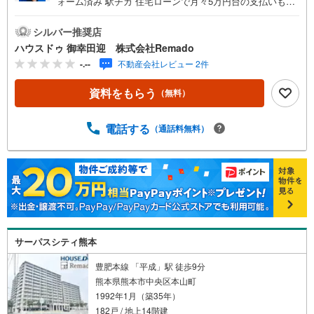
ォーム済み 駅チカ 住宅ローンで月々5万円台の支払いも可
能 お気軽にご相談ください！【九州No.1の実績】「どこで
買うか」で、不動産購入の満足度は変わります家探しは、
シルバー推奨店
物件探し以上に「パートナー選び」が重要！熊本エリアを
ハウスドゥ 御幸田迎 株式会社Remado
知り尽くした私たちが、物件探しから資金計画、引き渡し
-.--
不動産会社レビュー 2件
までトータルサポートします 【購入総額の限界へ挑戦】売
主様への価格交渉も弊社の得意分野です！さらにオプショ
資料をもらう
（無料）
ン費用（エアコン、網戸、太陽光等）もお客様に代わり相
見積もりすることで総額300万円以上差が出ることも もっ
と安く買えるのでは？そんな悩みは当社が解決します他社
電話する
（通話料無料）
様でお見積もりを取った後でもOK！一度ご相談ください！
【効率的に一気見！内覧ツアー】熊本県全域の気になる物
件を全て当社でご内覧いただけます 見学されたい物件を1
日で内覧可能 窓口を一つに絞れるから、手間も時間もかか
りません。全国700店舗以上展開！ハウスドゥだからこその
豊富な物件数・情報量で理想の暮らしを叶えます！
サーパスシティ熊本
豊肥本線 「平成」駅 徒歩9分
熊本県熊本市中央区本山町
1992年1月（築35年）
182戸 / 地上14階建