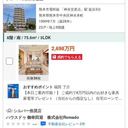
けます 見学されたい物件を1日で内覧可能 窓口を一つに絞
れるから、手間も時間もかかりません。全国700店舗以上展
熊本市電幹線 「神水交差点」駅 徒歩3分
開！ハウスドゥだからこその豊富な物件数・情報量で理想
熊本県熊本市中央区神水本町
の暮らしを叶えます！
1999年7月（築28年）
23戸 / 地上9階建
8階 / 南 / 75.6m
/ 3LDK
2
2,698万円
成約でもらえる
画像
36
枚
おすすめポイント
福田 了介
【本日ご案内可能！】 ご成約で8万円以内のお好きな家具
家電等プレゼント （当社からの指定なし） 住宅ローンで
月々5万円台の支払いも可能 お気軽にご相談ください！
【九州No.1の実績】「どこで買うか」で、不動産購入の満
シルバー推奨店
足度は変わります家探しは、物件探し以上に「パートナー
ハウスドゥ 御幸田迎 株式会社Remado
選び」が重要！熊本エリアを知り尽くした私たちが、物件
-.--
不動産会社レビュー 2件
探しから資金計画、引き渡しまでトータルサポートします