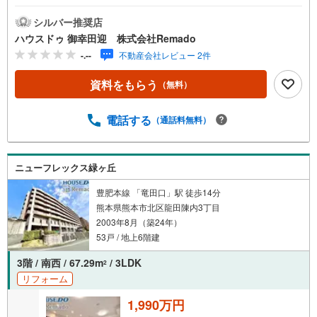
不動産購入の満足度は変わります。家探しは、物件探し
以上に 「パートナー選び」が重要です！■ご成約特典5万
シルバー推奨店
円以内の家具家電プレゼント ※当社からの指定はありませ
ハウスドゥ 御幸田迎 株式会社Remado
ん■購入総額を抑える3つのご提案（1）価格交渉に自信あ
-.--
不動産会社レビュー 2件
り（2）太陽光等のオプション費用も相見積り（3）提携銀
行多数で条件の良い銀行を選べます＼＼キャンペーン実施
資料をもらう
（無料）
中//『購入総額の限界へ挑戦』売主様との価格交渉もお任せ
ください他社様のお見積り後でもご相談歓迎！■熊本県全域
の内覧ツアー・現地または現地周辺やご希望の場所での待
電話する
（通話料無料）
ち合わせもOK ・他社掲載物件もまとめてご案内・新築・
中古・マンションを窓口ひとつで比較・内覧■九州No.1の
実績・ハウスドゥ全国大会2025 九州エリア売買件数・売
ニューフレックス緑ヶ丘
上高1位・Google口コミランキング 「熊本県 不動産売
買」1位＼＼お客様の声を参考に失敗しない家探しを //
豊肥本線 「竜田口」駅 徒歩14分
熊本県熊本市北区龍田陳内3丁目
2003年8月（築24年）
53戸 / 地上6階建
3階 / 南西 / 67.29m
/ 3LDK
2
リフォーム
1,990万円