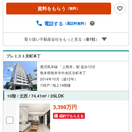
が確保された風通しの良い住まい■浴室乾燥機付きバスルー
資料をもらう
（無料）
ム◎【リフォーム内容】○新規交換:キッチン/浴室/洗面化粧
台/防水パン/トイレ建具/専有部配管/カーテンレール○フロ
ーリング上張り○全室クロス新規張替○鏡付シューズボック
電話する
（通話料無料）
ス新規設置○雑工事 他
取り扱い不動産会社をもっと見る（
全
1
社
）
プレミスト京町本丁
鹿児島本線 「上熊本」駅 徒歩12分
熊本県熊本市中央区京町本丁
2014年10月（築12年）
138戸 / 地上14階建
10階 / 北西 / 74.41m
/ 2SLDK
2
3,398万円
成約でもらえる