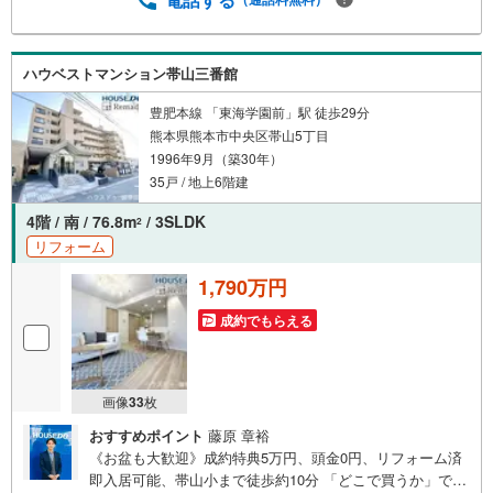
みは当社が解決します他社様でお見積もりを取った後でも
OK！一度ご相談ください！【効率的に一気見！内覧ツア
ー】熊本県全域の気になる物件を全て当社でご内覧いただ
ハウベストマンション帯山三番館
けます 見学されたい物件を1日で内覧可能 窓口を一つに絞
れるから、手間も時間もかかりません。全国700店舗以上展
豊肥本線 「東海学園前」駅 徒歩29分
開！ハウスドゥだからこその豊富な物件数・情報量で理想
熊本県熊本市中央区帯山5丁目
の暮らしを叶えます！
1996年9月（築30年）
35戸 / 地上6階建
4階 / 南 / 76.8m
/ 3SLDK
2
リフォーム
1,790万円
成約でもらえる
画像
33
枚
おすすめポイント
藤原 章裕
《お盆も大歓迎》成約特典5万円、頭金0円、リフォーム済
即入居可能、帯山小まで徒歩約10分 「どこで買うか」で、