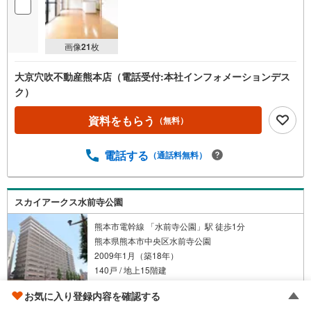
画像
21
枚
大京穴吹不動産熊本店（電話受付:本社インフォメーションデス
ク）
資料をもらう
（無料）
電話する
（通話料無料）
スカイアークス水前寺公園
熊本市電幹線 「水前寺公園」駅 徒歩1分
熊本県熊本市中央区水前寺公園
2009年1月（築18年）
140戸 / 地上15階建
11階 / 南西 / 73.67m
/ 3LDK
お気に入り登録内容を確認する
2