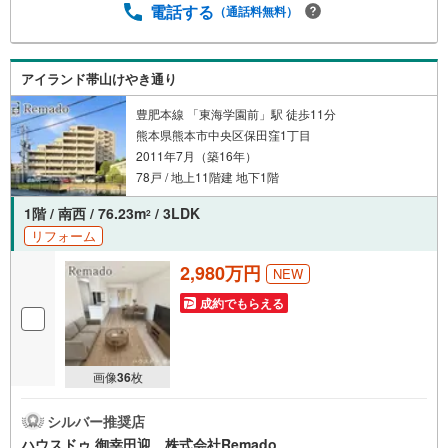
たは現地周辺やご希望の場所での待ち合わせもOK ・他社
電話する
（通話料無料）
掲載物件もまとめてご案内・新築・中古・マンションを窓
口ひとつで比較・内覧■九州No.1の実績・ハウスドゥ全国
大会2025 九州エリア売買件数・売上高1位・Google口コ
アイランド帯山けやき通り
ミランキング 「熊本県 不動産売買」1位＼＼お客様の声
を参考に失敗しない家探しを //
豊肥本線 「東海学園前」駅 徒歩11分
熊本県熊本市中央区保田窪1丁目
2011年7月（築16年）
78戸 / 地上11階建 地下1階
1階 / 南西 / 76.23m
/ 3LDK
2
リフォーム
2,980万円
NEW
成約でもらえる
画像
36
枚
シルバー推奨店
ハウスドゥ 御幸田迎 株式会社Remado