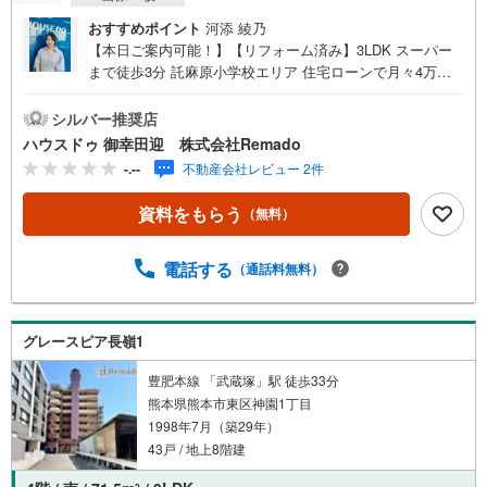
おすすめポイント
河添 綾乃
【本日ご案内可能！】【リフォーム済み】3LDK スーパー
まで徒歩3分 託麻原小学校エリア 住宅ローンで月々4万円
台の支払いも可能 お気軽にご相談ください！【九州No.1の
実績】「どこで買うか」で、不動産購入の満足度は変わり
シルバー推奨店
ます家探しは、物件探し以上に「パートナー選び」が重
ハウスドゥ 御幸田迎 株式会社Remado
要！熊本エリアを知り尽くした私たちが、物件探しから資
-.--
不動産会社レビュー 2件
金計画、引き渡しまでトータルサポートします 【購入総額
の限界へ挑戦】売主様への価格交渉も弊社の得意分野で
資料をもらう
（無料）
す！さらにオプション費用（エアコン、網戸、太陽光等）
もお客様に代わり相見積もりすることで総額300万円以上差
が出ることも もっと安く買えるのでは？そんな悩みは当社
電話する
（通話料無料）
が解決します他社様でお見積もりを取った後でもOK！一度
ご相談ください！【効率的に一気見！内覧ツアー】熊本県
全域の気になる物件を全て当社でご内覧いただけます 見学
グレースピア長嶺1
されたい物件を1日で内覧可能 窓口を一つに絞れるから、
手間も時間もかかりません。全国700店舗以上展開！ハウス
豊肥本線 「武蔵塚」駅 徒歩33分
ドゥだからこその豊富な物件数・情報量で理想の暮らしを
熊本県熊本市東区神園1丁目
叶えます！
1998年7月（築29年）
43戸 / 地上8階建