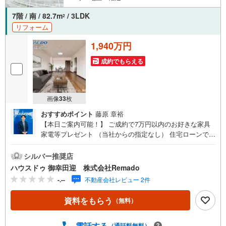
7階 / 南 / 82.7m
/ 3LDK
2
リフォーム
1,940万円
成約でもらえる
画像
33
枚
おすすめポイント
藤原 章裕
【本日ご案内可能！】 ご成約で7万円以内のお好きな家具
家電等プレゼント （当社からの指定なし） 住宅ローンで
月々4万円台の支払いも可能 お気軽にご相談ください！
【九州No.1の実績】「どこで買うか」で、不動産購入の満
シルバー推奨店
足度は変わります家探しは、物件探し以上に「パートナー
ハウスドゥ 御幸田迎 株式会社Remado
選び」が重要！熊本エリアを知り尽くした私たちが、物件
-.--
不動産会社レビュー 2件
探しから資金計画、引き渡しまでトータルサポートします
【購入総額の限界へ挑戦】売主様への価格交渉も弊社の得
資料をもらう
（無料）
意分野です！さらにオプション費用（エアコン、網戸、太
陽光等）もお客様に代わり相見積もりすることで総額300万
円以上差が出ることも もっと安く買えるのでは？そんな悩
電話する
（通話料無料）