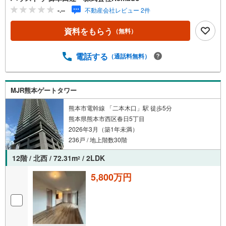
-.--
不動産会社レビュー 2件
資料をもらう
（無料）
電話する
（通話料無料）
MJR熊本ゲートタワー
熊本市電幹線 「二本木口」駅 徒歩5分
熊本県熊本市西区春日5丁目
2026年3月（築1年未満）
236戸 / 地上階数30階
12階 / 北西 / 72.31m
/ 2LDK
2
5,800万円