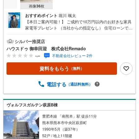
画像
36
枚
おすすめポイント
堀川 颯太
【本日ご案内可能！】 ご成約で10万円以内のお好きな家具
家電等プレゼント （当社からの指定なし） 住宅ローンで
月々6万円台の支払いも可能 お気軽にご相談ください！
【九州No.1の実績】「どこで買うか」で、不動産購入の満
シルバー推奨店
足度は変わります家探しは、物件探し以上に「パートナー
ハウスドゥ 御幸田迎 株式会社Remado
選び」が重要！熊本エリアを知り尽くした私たちが、物件
-.--
不動産会社レビュー 2件
探しから資金計画、引き渡しまでトータルサポートします
【購入総額の限界へ挑戦】売主様への価格交渉も弊社の得
資料をもらう
（無料）
意分野です！さらにオプション費用（エアコン、網戸、太
陽光等）もお客様に代わり相見積もりすることで総額300万
円以上差が出ることも もっと安く買えるのでは？そんな悩
電話する
（通話料無料）
みは当社が解決します他社様でお見積もりを取った後でも
OK！一度ご相談ください！【効率的に一気見！内覧ツア
ー】熊本県全域の気になる物件を全て当社でご内覧いただ
ヴォルフスガルテン萩原B棟
けます 見学されたい物件を1日で内覧可能 窓口を一つに絞
れるから、手間も時間もかかりません。全国700店舗以上展
豊肥本線 「南熊本」駅 徒歩11分
開！ハウスドゥだからこその豊富な物件数・情報量で理想
熊本県熊本市中央区萩原町
の暮らしを叶えます！
1990年5月（築37年）
52戸 / 地上11階建