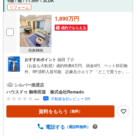
4階 / 南 / 71.5m
/ 3LDK
2
リフォーム
1,890万円
成約でもらえる
画像
36
枚
おすすめポイント
福田 了介
《お盆も大歓迎》成約特典6万円、頭金0円、ペット対応物
件、RF済即入居可能、託麻北小エリア 「どこで買うか」
で、 不動産購入の満足度は変わります。家探しは、物件
探し以上に 「パートナー選び」が重要です！■ご成約特典
シルバー推奨店
6万円以内の家具家電プレゼント ※当社からの指定はありま
ハウスドゥ 御幸田迎 株式会社Remado
せん■購入総額を抑える3つのご提案（1）価格交渉に自信
-.--
不動産会社レビュー 2件
あり（2）太陽光等のオプション費用も相見積り（3）提携
銀行多数で条件の良い銀行を選べます＼＼キャンペーン実
資料をもらう
（無料）
施中//『購入総額の限界へ挑戦』売主様との価格交渉もお任
せください他社様のお見積り後でもご相談歓迎！■熊本県全
域の内覧ツアー・現地または現地周辺やご希望の場所での
電話する
（通話料無料）
待ち合わせもOK ・他社掲載物件もまとめてご案内・新