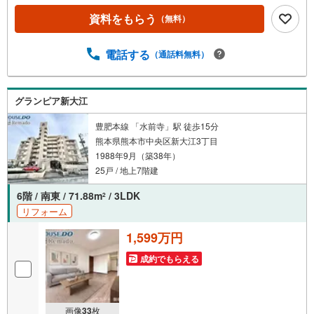
【購入総額の限界へ挑戦】売主様への価格交渉も弊社の得
資料をもらう
（無料）
意分野です！さらにオプション費用（エアコン、網戸、太
陽光等）もお客様に代わり相見積もりすることで総額300万
円以上差が出ることも もっと安く買えるのでは？そんな悩
電話する
（通話料無料）
みは当社が解決します他社様でお見積もりを取った後でも
OK！一度ご相談ください！【効率的に一気見！内覧ツア
ー】熊本県全域の気になる物件を全て当社でご内覧いただ
グランピア新大江
けます 見学されたい物件を1日で内覧可能 窓口を一つに絞
れるから、手間も時間もかかりません。全国700店舗以上展
豊肥本線 「水前寺」駅 徒歩15分
開！ハウスドゥだからこその豊富な物件数・情報量で理想
熊本県熊本市中央区新大江3丁目
の暮らしを叶えます！
1988年9月（築38年）
25戸 / 地上7階建
6階 / 南東 / 71.88m
/ 3LDK
2
リフォーム
1,599万円
成約でもらえる
画像
33
枚