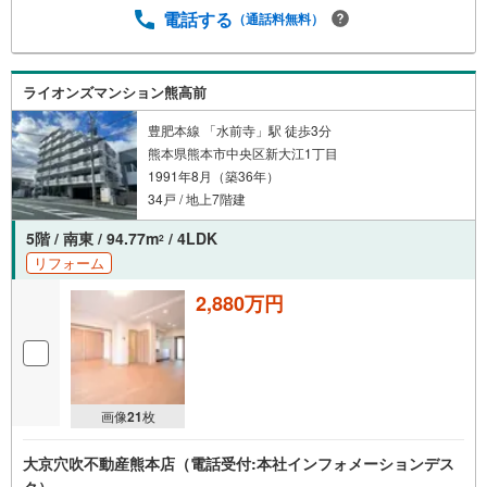
電話する
（通話料無料）
ライオンズマンション熊高前
豊肥本線 「水前寺」駅 徒歩3分
熊本県熊本市中央区新大江1丁目
1991年8月（築36年）
34戸 / 地上7階建
5階 / 南東 / 94.77m
/ 4LDK
2
リフォーム
2,880万円
画像
21
枚
大京穴吹不動産熊本店（電話受付:本社インフォメーションデス