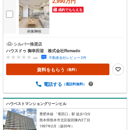
2,990万円
る
成約でもらえる
・
条
件
画像
36
枚
を
マ
シルバー推奨店
イ
ハウスドゥ 御幸田迎 株式会社Remado
ペ
ー
-.--
不動産会社レビュー 2件
ジ
資料をもらう
（無料）
に
保
存
電話する
（通話料無料）
す
る
ハウベストマンショングリーンヒル
豊肥本線 「竜田口」駅 徒歩13分
熊本県熊本市北区龍田陳内3丁目
1997年2月（築30年）