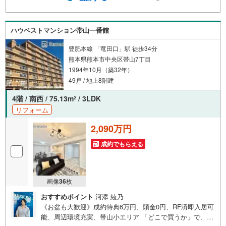
みは当社が解決します他社様でお見積もりを取った後でも
OK！一度ご相談ください！【効率的に一気見！内覧ツア
ー】熊本県全域の気になる物件を全て当社でご内覧いただ
ハウベストマンション帯山一番館
けます 見学されたい物件を1日で内覧可能 窓口を一つに絞
れるから、手間も時間もかかりません。全国700店舗以上展
豊肥本線 「竜田口」駅 徒歩34分
開！ハウスドゥだからこその豊富な物件数・情報量で理想
熊本県熊本市中央区帯山7丁目
の暮らしを叶えます！
1994年10月（築32年）
49戸 / 地上8階建
4階 / 南西 / 75.13m
/ 3LDK
2
リフォーム
2,090万円
成約でもらえる
画像
36
枚
おすすめポイント
河添 綾乃
《お盆も大歓迎》成約特典6万円、頭金0円、RF済即入居可
能、周辺環境充実、帯山小エリア 「どこで買うか」で、