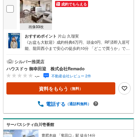
成約でもらえる
画像
33
枚
おすすめポイント
片山 久瑠実
《お盆も大歓迎》成約特典6万円、頭金0円、RF済即入居可
能、龍田西小まで安心の徒歩約10分 「どこで買うか」で、
不動産購入の満足度は変わります。家探しは、物件探し
以上に 「パートナー選び」が重要です！■ご成約特典6万
シルバー推奨店
円以内の家具家電プレゼント ※当社からの指定はありませ
ハウスドゥ 御幸田迎 株式会社Remado
ん■購入総額を抑える3つのご提案（1）価格交渉に自信あ
-.--
不動産会社レビュー 2件
り（2）太陽光等のオプション費用も相見積り（3）提携銀
行多数で条件の良い銀行を選べます＼＼キャンペーン実施
資料をもらう
（無料）
中//『購入総額の限界へ挑戦』売主様との価格交渉もお任せ
ください他社様のお見積り後でもご相談歓迎！■熊本県全域
の内覧ツアー・現地または現地周辺やご希望の場所での待
電話する
（通話料無料）
ち合わせもOK ・他社掲載物件もまとめてご案内・新築・
中古・マンションを窓口ひとつで比較・内覧■九州No.1の
実績・ハウスドゥ全国大会2025 九州エリア売買件数・売
サーパスシティ白川壱番館
上高1位・Google口コミランキング 「熊本県 不動産売
買」1位＼＼お客様の声を参考に失敗しない家探しを //
豊肥本線 「竜田口」駅 徒歩14分