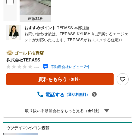
画像
22
枚
おすすめポイント
TERASS 本部担当
お問い合わせ後は、TERASS KYUSHUに所属するエージェ
ントが対応いたします。TERASSがおススメする住宅ロー
ン【 auじぶん銀行 】変動金利 1.030％（諸条件適用の場
合）・がん100％保障団信が【金利上乗せなし】で加入可
ゴールド推奨店
能！・頭金0円でも可能！・諸費用も、物件価格の10％まで
株式会社TERASS
は融資可能！※2026年8月現在■徒歩圏内に買物施設が点在
-.--
不動産会社レビュー 2件
する、快適な住環境◎■浴室乾燥機が搭載され、天候に左右
されずに洗濯物を乾かせます♪【リフォーム内容】〇新規
資料をもらう
（無料）
交換:キッチン/浴室/洗面台/防水パン/トイレ/建具/カーテン
レール〇新規張替:フローリング/全室クロス〇新規設置:セ
ンサーライト/ダウンライト/鏡付シューズボックス〇畳表替
電話する
（通話料無料）
〇ハウスクリーニング他
取り扱い不動産会社をもっと見る（
全
1
社
）
ウツデイマンシヨン森館