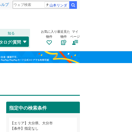
ヘルプ
山本リンダ
検索
お気に入り
最近見た
マイ
知る
物件
物件
ページ
日豊本線
(
0
)
タログ/質問
中津市
上田町
(
(
2
5
)
)
福島
臼杵市
王子南町
(
2
(
)
1
)
栃木
群馬
山梨
豊後高田市
大道町
(
6
)
(
0
)
豊後大野市
金池南
自転車置き場
(
1
)
(
0
（
)
0
）
東国東郡姫島村
寿町
バイク置き場
(
1
)
（
(
0
0
）
)
指定中の検索条件
玖珠郡玖珠町
新川町
防犯カメラ
(
3
)
（
(
0
0
）
)
和歌山
勢家町
(
2
)
エリア
大分県、大分市
条件
指定なし
高城本町
(
2
)