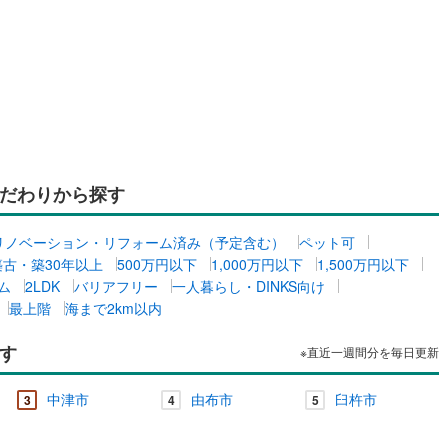
二又町
(
1
)
羽屋
(
1
)
ルジュサービス
（
0
）
キッズルーム
（
0
）
)
0
）
オール電化
（
0
）
だわりから探す
全体
リノベーション・リフォーム済み（予定含む）
ペット可
築古・築30年以上
500万円以下
1,000万円以下
1,500万円以下
リー住宅
（
0
）
ム
2LDK
バリアフリー
一人暮らし・DINKS向け
最上階
海まで2km以内
す
※直近一週間分を毎日更新
ダイニング15畳以上
中津市
由布市
臼杵市
3
4
5