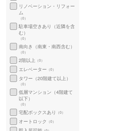
リノベーション・リフォー
ム
（
0
）
駐車場空きあり（近隣を含
む）
（
0
）
南向き（南東・南西含む）
（
0
）
2階以上
（
0
）
エレベーター
（
0
）
タワー（20階建て以上）
（
0
）
低層マンション（4階建て
以下）
（
0
）
宅配ボックスあり
（
0
）
オートロック
（
0
）
即入居可能
（
0
）