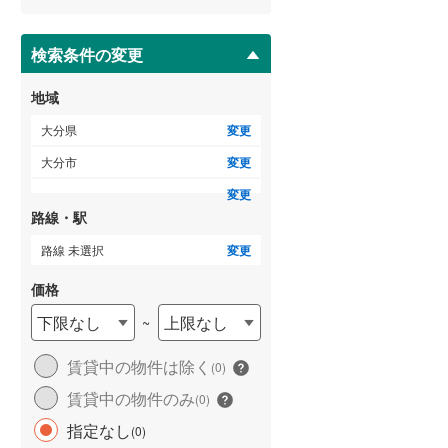
賀来新川
(
2
)
ー
ジ
羽屋新町
(
1
)
に
検索条件の変更
ゲストルーム
（
0
）
保
存
地域
す
る
大分県
変更
ＴＶモニタ付インターホン
大分市
変更
（
0
）
変更
路線・駅
路線 未選択
変更
価格
下限なし
上限なし
~
賃貸中の物件は除く
(
0
)
賃貸中の物件のみ
(
0
)
指定なし
(
0
)