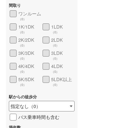
間取り
ワンルーム
（
0
）
1K/1DK
1LDK
（
0
）
（
0
）
2K/2DK
2LDK
（
0
）
（
0
）
3K/3DK
3LDK
（
0
）
（
0
）
ワイドバルコニー
（
0
）
4K/4DK
4LDK
（
0
）
（
0
）
5K/5DK
5LDK以上
（
0
）
（
0
）
駅からの徒歩分
指定なし
（
0
）
バス乗車時間も含む
築年数