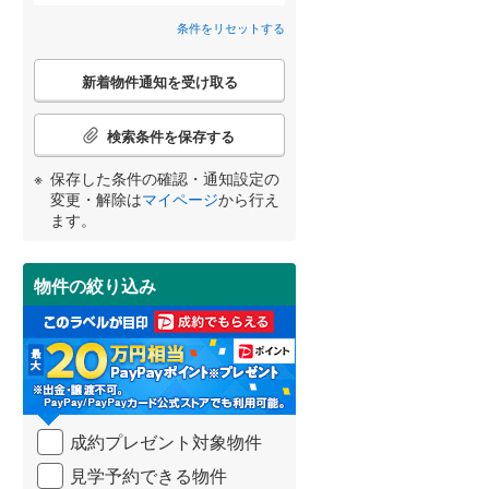
条件をリセットする
中島西
(
5
)
こ
西春日町
(
1
)
新着物件通知を受け取る
の
検
西鶴崎
(
1
)
宮崎
鹿児島
沖縄
索
2階以上
（
0
）
検索条件を保存する
条
府内町
(
1
)
件
保存した条件の確認・通知設定の
で
変更・解除は
マイページ
から行え
三川上
(
1
)
最上階
（
0
）
通
ます。
する
る
知
条件をリセットする
条件をリセットする
条件をリセットする
条件をリセットする
条件をリセットする
条件をリセットする
大字横尾
(
1
)
を
受
新貝
(
1
)
物件の絞り込み
け
制震構造
（
0
）
取
日吉町
(
1
)
る
低層マンション（4階建て以
・
明野西
(
4
)
下）
（
0
）
条
件
六坊北町
(
1
)
を
成約プレゼント対象物件
マ
季の坂
(
3
)
イ
小学校まで1km以内
（
0
）
見学予約できる物件
ペ