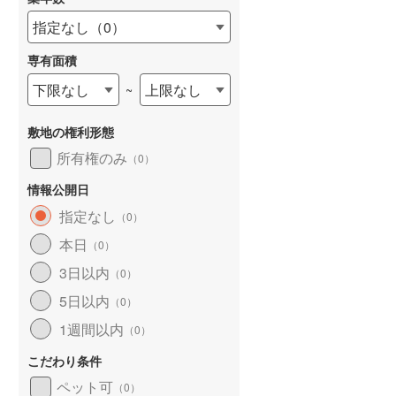
指定なし
（
0
）
専有面積
下限なし
上限なし
~
詳しく見る
敷地の権利形態
所有権のみ
（
0
）
情報公開日
指定なし
（
0
）
本日
（
0
）
3日以内
（
0
）
5日以内
（
0
）
1週間以内
（
0
）
こだわり条件
ペット可
（
0
）