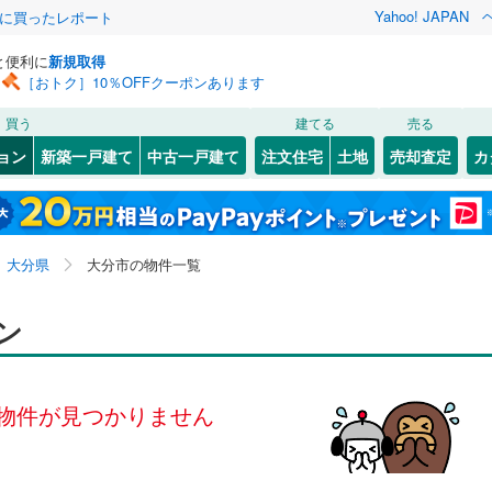
Yahoo! JAPAN
際に買ったレポート
と便利に
新規取得
［おトク］10％OFFクーポンあります
検索条件を保存しました
買う
建てる
売る
0
)
豊肥本線
(
0
)
リノベーション
ョン
新築一戸建て
中古一戸建て
注文住宅
土地
売却査定
カ
この検索条件の新着物件通知は、
マイページ
から設定できます。
ション・リフォーム
築古・築30年以上
（
0
）
46
(
3
)
)
別府市
岩田町
(
(
37
3
)
)
岩手
宮城
秋田
山形
(
)
2
)
佐伯市
王子西町
(
0
(
)
1
)
大分県、大分市
神奈川
埼玉
千葉
茨城
大分県
大分市の物件一覧
(
)
0
)
竹田市
大手町
(
(
0
5
)
)
クスあり
(
)
2
)
（
0
）
宇佐市
金池町
24時間ゴミ出し可
(
(
0
4
)
)
（
0
）
長野
富山
石川
福井
ン
検索条件を保存する
ルーム
)
（
0
）
国東市
顕徳町
エレベーター
(
(
0
1
)
)
（
0
）
閉じる
閉じる
お気に入りリストを見る
お気に入りリストを見る
閉じる
閉じる
岐阜
静岡
三重
出町
きあり（近隣を含む）
(
1
)
(
0
)
玖珠郡九重町
城崎町
オートロック
(
6
)
(
（
0
0
)
）
マイページ
物件が見つかりません
兵庫
京都
滋賀
奈良
末広町
(
4
)
約
)
高崎
(
2
)