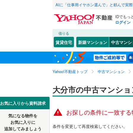
AIに「仕事用イヤホン選んで」と頼んで実
IDでもっ
ログイン
借りる
北海道
JR
北海道
久大本線
(
こだわり条件
リフォーム、
賃貸住宅
新築マンション
中古マンシ
リノベー
大分市
大字猪野
(
1
東北
青森
（
0
）
日田市
大字荏隈
(
1
関東
東京
Yahoo!不動産トップ
中古マンション
共用設備
津久見市
大津町
(
2
杵築市
大字片島
宅配ボッ
(
0
信越・北陸
新潟
大分市の中古マンショ
由布市
要町
トランク
(
4
(
)
1
東海
愛知
お気に入りから資料請求
速見郡日
敷戸新町
駐車場空
お探しの条件に一致する
気になる物件を
（
0
）
近畿
大阪
新町
(
1
)
お気に入りに
条件を変更して再度検索してください。
追加してみましょう
管理・管理規
碩田町
(
1