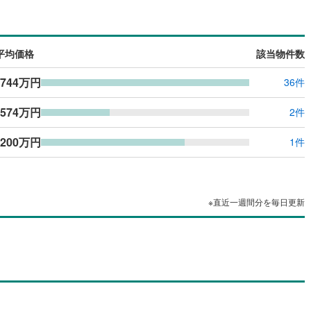
島根
岡山
広島
山口
(
1
)
寺崎町
(
1
)
（
0
）
24時間有人管理
（
0
）
香川
愛媛
高知
)
長浜町
(
8
)
保存した条件を見る
平均価格
該当物件数
建ち方、日当たり
西新地
(
3
)
佐賀
長崎
熊本
大分
,744万円
36件
0
）
南向き（南東・南西含む）
)
東春日町
(
1
)
（
0
）
574万円
2件
府
(
1
)
松原町
(
1
)
戸なし
（
0
）
メゾネット
（
0
）
,200万円
1件
この条件で検索する
この条件で検索する
この条件で検索する
この条件で検索する
この条件で検索する
この条件で検索する
市区町村以下を選択
市区町村を選択す
駅を選択する
(
4
)
大字三芳
(
2
)
施工・品質・工法関連
(
1
)
王子港町
(
1
)
（
0
）
免震構造
（
0
）
※直近一週間分を毎日更新
原新町
(
2
)
総戸数200以上）
タワー（20階建て以上）
（
0
）
明野北
(
3
)
)
横田
(
2
)
)
西大道
(
1
)
駅が始発駅
（
0
）
海まで2km以内
（
0
）