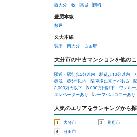
畑中
(
2
)
西大分
牧
高城
鶴崎
共用施設
花園
(
4
)
豊肥本線
コンシェ
古国府
(
6
敷戸
久大本線
設備
賀来
南大分
古国府
床暖房
（
大分市の中古マンションを他のこ
間取り、居室
駅近・駅徒歩5分以内
駅徒歩10分以内
築浅・築5年以内
駐車場に空きがある
バリアフ
2,000万円以下
3,000万円以下
ワンルー
エレベーターあり
ルーフバルコニーあり
LD
人気のエリアをランキングから探
リビング
（
0
）
大分市
別府市
1
2
日田市
6
キッチン