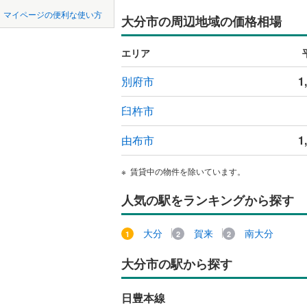
中国
鳥取
マイページの便利な使い方
大分市の周辺地域の価格相場
大字駄原
ペット可
四国
徳島
中津留
(
1
エリア
配置、向き、
錦町
(
1
)
九州・沖縄
福岡
別府市
1
角住戸
（
花高松
(
2
臼杵市
大字古国
階下に住
由布市
1
0
0
0
0
0
0
該当物件
該当物件
該当物件
該当物件
該当物件
該当物件
件
件
件
件
件
件
南春日町
構造・規模・
賃貸中の物件を除いています。
大字永興
耐震構造
人気の駅をランキングから探す
萩原
(
3
)
大規模（
牧
(
4
)
（
0
）
大分
賀来
南大分
明野東
(
2
大分市の駅から探す
立地
下郡北
(
1
最寄りの
日豊本線